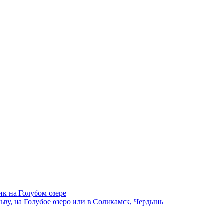
ик на Голубом озере
ву, на Голубое озеро или в Соликамск, Чердынь