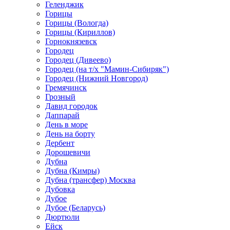
Геленджик
Горицы
Горицы (Вологда)
Горицы (Кириллов)
Горнокнязевск
Городец
Городец (Дивеево)
Городец (на т/х "Мамин-Сибиряк")
Городец (Нижний Новгород)
Гремячинск
Грозный
Давид городок
Даппарай
День в море
День на борту
Дербент
Дорошевичи
Дубна
Дубна (Кимры)
Дубна (трансфер) Москва
Дубовка
Дубое
Дубое (Беларусь)
Дюртюли
Ейск