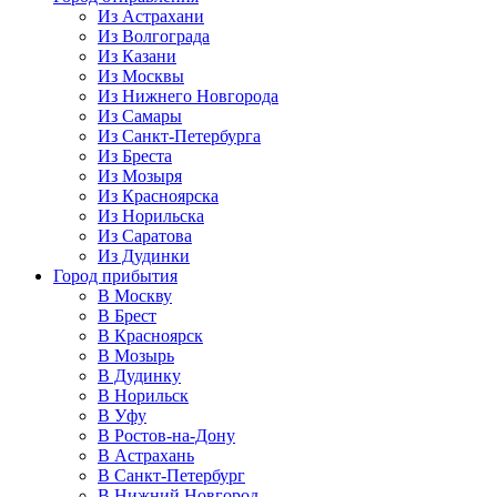
Из Астрахани
Из Волгограда
Из Казани
Из Москвы
Из Нижнего Новгорода
Из Самары
Из Санкт-Петербурга
Из Бреста
Из Мозыря
Из Красноярска
Из Норильска
Из Саратова
Из Дудинки
Город прибытия
В Москву
В Брест
В Красноярск
В Мозырь
В Дудинку
В Норильск
В Уфу
В Ростов-на-Дону
В Астрахань
В Санкт-Петербург
В Нижний Новгород