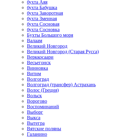
бухта Аяя
бухта Бабушка
бухта Заворотная
бухта Змеиная
бухта Сосновая
бухта Сосновка
Бухты Большого моря
Валаам
Великий Новгород
Великий Новгород (Старая Русса)
Верккосаари
Весьегонск
Винновка
Витим
Волгоград
Волгоград (трансфер) Астрахань
Волос (Греция)
Вольск
Ворогово
Воспоминаний
Выборг
Выкса
Вытегра
Вятские поляны
Галанино