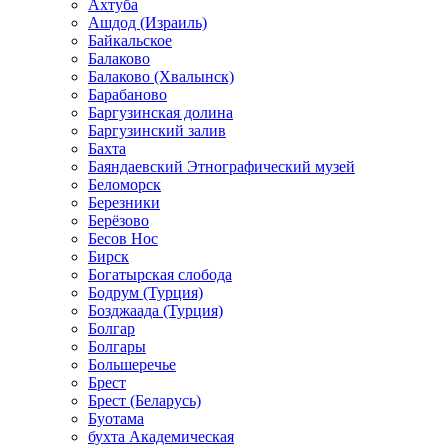
Ахтуба
Ашдод (Израиль)
Байкальское
Балаково
Балаково (Хвалынск)
Барабаново
Баргузинская долина
Баргузинский залив
Бахта
Баяндаевский Этнографический музей
Беломорск
Березники
Берёзово
Бесов Нос
Бирск
Богатырская слобода
Бодрум (Турция)
Бозджаада (Турция)
Болгар
Болгары
Большеречье
Брест
Брест (Беларусь)
Буотама
бухта Академическая