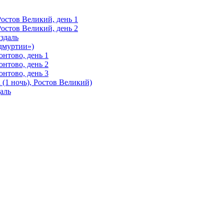
Ростов Великий, день 1
Ростов Великий, день 2
здаль
Удмуртии»)
нтово, день 1
нтово, день 2
нтово, день 3
(1 ночь), Ростов Великий)
аль