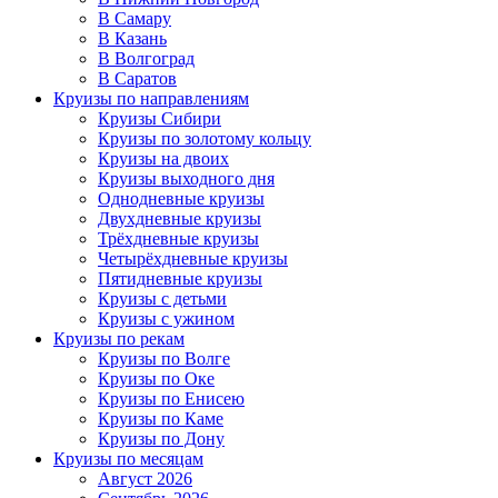
В Самару
В Казань
В Волгоград
В Саратов
Круизы по направлениям
Круизы Сибири
Круизы по золотому кольцу
Круизы на двоих
Круизы выходного дня
Однодневные круизы
Двухдневные круизы
Трёхдневные круизы
Четырёхдневные круизы
Пятидневные круизы
Круизы с детьми
Круизы с ужином
Круизы по рекам
Круизы по Волге
Круизы по Оке
Круизы по Енисею
Круизы по Каме
Круизы по Дону
Круизы по месяцам
Август 2026