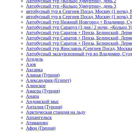
Автобусный тур «Кольцо Удмуртии», день 2
Автобусный тур «Кольцо Удмуртии», день 3
автобусный тур в Сергиев Посад, Москву (1 ночь), 
автобусный тур в Сергиев Посад, Москву (1 ночь), 
Автобусный тур Нижний Новгород + Владимир, Су
Автобусный тур Сарапул (3 дня / 2 ночи, «Кольцо 
Автобусный тур Саратов + Пенза, Белинский, Лермо
Автобусный тур Саратов + Пенза, Белинский, Лермо
Автобусный тур Саратов + Пенза, Белинский, Лермо
Автобусный тур Ярославль (Сергиев Посад, Москва 
Автобусный экскурсионный тур во Владимир, Сузд
Агидель
Азов
Аксарка
Аланья (Турция)
Александрия (Египет)
Алинское
Амасра (Турция)
Анапа
Андомский мыс
Анталия (Турция)
Арктическая станция на льду
Архангельск
Атаманово
Афон (Греция)