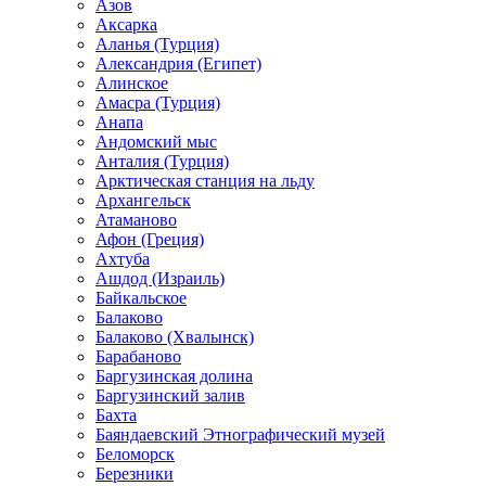
Азов
Аксарка
Аланья (Турция)
Александрия (Египет)
Алинское
Амасра (Турция)
Анапа
Андомский мыс
Анталия (Турция)
Арктическая станция на льду
Архангельск
Атаманово
Афон (Греция)
Ахтуба
Ашдод (Израиль)
Байкальское
Балаково
Балаково (Хвалынск)
Барабаново
Баргузинская долина
Баргузинский залив
Бахта
Баяндаевский Этнографический музей
Беломорск
Березники