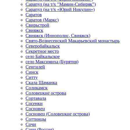
Сарапул (на т/х "Мамин-Сибиряк")
Сарапул (на т/х «Юрий Никулин»)
Саратов
Саратов (Маркс)
Свирьстрой
Свияжск
Свияжск (Иннополис, Свияжск)
Свято-Вознесенский Макарьевский монастырь
Северобайкальск
Секретное место
село Байкальское
село Максимиха (Бурятия)
Сенгилей
Синск
Ситту
Скала Шаманка
Соликамск
Соловецкие острова
Сортавала
Сосенки
Сосновец
Сосновец (Соловецкие острова)
Соттинцы
Сочи
Сочи (Россия)