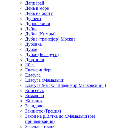
Даппарай
День в море
День на борту
Дербент
Дорошевичи
Дубна
Дубна (Кимры)
Дубна (трансфер) Москва
Дубовка
Дубое
Дубое (Беларусь)
Дюртюли
Ейск
Екатеринбург
Елабуга
Елабуга (Мамадыш)
Елабуга (на т/х "Владимир Маяковский")
Енисейск
Ермаково
Жиганск
Завидово
Закинтос (Греция)
Заход на р.Вятка до г.Мамадыш (без
причаливания)
Зеленая стоянка