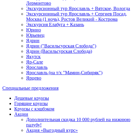
Лермонтово
Экскурсионный тур Ярославль + Вятское, Вологда
Экскурсионный тур Ярославль + Сергиев Посад,
Москва (1 ночь), Ростов Великий - Кострома
Экскурсия Елабуга + Казань
Юрино
Юрьевец
Ядрин
Ядрин ("Васильсурская Слобода")
Ядрин (Васильсурская Слобода)
Якутск
Яр-Сале
Ярославль
Ярославль (на т/х "Мамин-Сибиряк")
Ярцево
Специальные предложения
Дешевые круизы
Горящие круизы
Круизы с кэшбэком
Акции
Дополнительная скидка 10 000 рублей на нижнюю
палубу!
Акция «Выгодный курс»