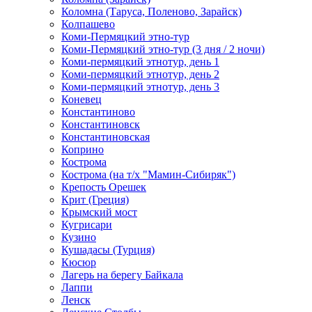
Коломна (Таруса, Поленово, Зарайск)
Колпашево
Коми-Пермяцкий этно-тур
Коми-Пермяцкий этно-тур (3 дня / 2 ночи)
Коми-пермяцкий этнотур, день 1
Коми-пермяцкий этнотур, день 2
Коми-пермяцкий этнотур, день 3
Коневец
Константиново
Константиновск
Константиновская
Коприно
Кострома
Кострома (на т/х "Мамин-Сибиряк")
Крепость Орешек
Крит (Греция)
Крымский мост
Кугрисари
Кузино
Кушадасы (Турция)
Кюсюр
Лагерь на берегу Байкала
Лаппи
Ленск