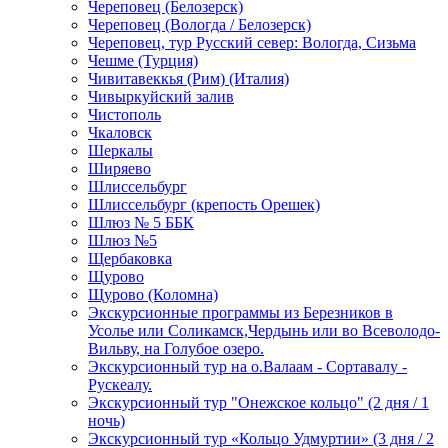
Череповец (Белозерск)
Череповец (Вологда / Белозерск)
Череповец, тур Русский север: Вологда, Сизьма
Чешме (Турция)
Чивитавеккья (Рим) (Италия)
Чивыркуйский залив
Чистополь
Чкаловск
Шеркалы
Ширяево
Шлиссельбург
Шлиссельбург (крепость Орешек)
Шлюз № 5 ББК
Шлюз №5
Щербаковка
Щурово
Щурово (Коломна)
Экскурсионные программы из Березников в
Усолье или Соликамск,Чердынь или во Всеволодо-
Вильву, на Голубое озеро.
Экскурсионный тур на о.Валаам - Сортавалу -
Рускеалу.
Экскурсионный тур "Онежское кольцо" (2 дня / 1
ночь)
Экскурсионный тур «Кольцо Удмуртии» (3 дня / 2