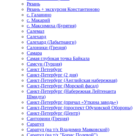
Рязань
Рязань + экскурсия Константиново
с. Галанино
с. Макарий
с. Максимиха (Бурятия)
Салемал
Салехард
Салехард (Лабытнанги)
Салоники (Греция)
Самара
Самая глубокая точка Байкала
Самсун (Турция)
Санкт Петербург
Санкт-Петербург (2 дня)
Санкт-Петербург (Английская набережная)
Санкт-Петербург (Морской фасад)
Санкт-Петербург (Набережная Лейтенанта
Шмидта)
Санкт-Петербург (причал «Уткина заводь»)
Санкт-Петербург (проспект Обуховской Обороны)
Санкт-Петербург (Центр)
Санторини (Греция)
Сарапул
Сарапул (на т/х Владимир Маяковский)
Сарапул (на т/х "Борис Полевой")