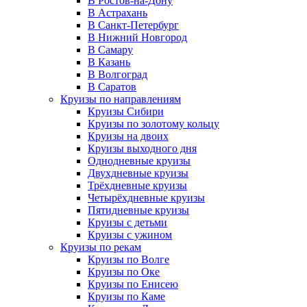
В Ростов-на-Дону
В Астрахань
В Санкт-Петербург
В Нижний Новгород
В Самару
В Казань
В Волгоград
В Саратов
Круизы по направлениям
Круизы Сибири
Круизы по золотому кольцу
Круизы на двоих
Круизы выходного дня
Однодневные круизы
Двухдневные круизы
Трёхдневные круизы
Четырёхдневные круизы
Пятидневные круизы
Круизы с детьми
Круизы с ужином
Круизы по рекам
Круизы по Волге
Круизы по Оке
Круизы по Енисею
Круизы по Каме