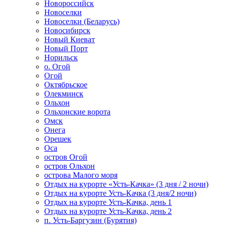
Новороссийск
Новоселки
Новоселки (Беларусь)
Новосибирск
Новый Киеват
Новый Порт
Норильск
о. Огой
Огой
Октябрьское
Олекминск
Ольхон
Ольхонские ворота
Омск
Онега
Орешек
Оса
остров Огой
остров Ольхон
острова Малого моря
Отдых на курорте «Усть-Качка» (3 дня / 2 ночи)
Отдых на курорте Усть-Качка (3 дня/2 ночи)
Отдых на курорте Усть-Качка, день 1
Отдых на курорте Усть-Качка, день 2
п. Усть-Баргузин (Бурятия)