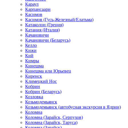
Караул
Карпансаари
Касимов
Касимов (Гусь-Железный/Елатьма)
Катаколон (Греция)
Катания (Италия)
Качановичи
Качановичи (Беларусь)
Келло
Кижи
Кий
Кимры
Кинешма
Кинешма или Юрьевец
Киренск
Климецкий Нос
Кобрин
Кобрин (Беларусь)
Козловка
Козьмодемьянск
Козьмодемьянск (автобусная экскурсия в Ядрин)
Коломна
Коломна (Зарайск, Серпухов)
Коломна (Зарайск, Таруса)
Коломна (Зарайск)