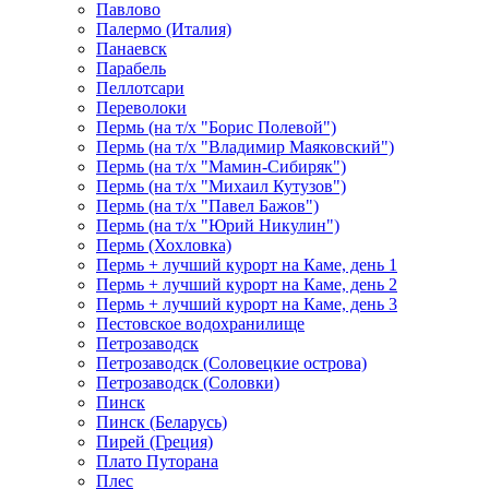
Павлово
Палермо (Италия)
Панаевск
Парабель
Пеллотсари
Переволоки
Пермь (на т/х "Борис Полевой")
Пермь (на т/х "Владимир Маяковский")
Пермь (на т/х "Мамин-Сибиряк")
Пермь (на т/х "Михаил Кутузов")
Пермь (на т/х "Павел Бажов")
Пермь (на т/х "Юрий Никулин")
Пермь (Хохловка)
Пермь + лучший курорт на Каме, день 1
Пермь + лучший курорт на Каме, день 2
Пермь + лучший курорт на Каме, день 3
Пестовское водохранилище
Петрозаводск
Петрозаводск (Соловецкие острова)
Петрозаводск (Соловки)
Пинск
Пинск (Беларусь)
Пирей (Греция)
Плато Путорана
Плес