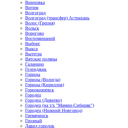
Винновка
Витим
Волгоград
Волгоград (трансфер) Астрахань
Волос (Греция)
Вольск
Ворогово
Воспоминаний
Выборг
Выкса
Вытегра
Вятские поляны
Галанино
Геленджик
Горицы
Горицы (Вологда)
Горицы (Кириллов)
Горнокнязевск
Городец
Городец (Дивеево)
Городец (на т/х "Мамин-Сибиряк")
Городец (Нижний Новгород)
Гремячинск
Грозный
Давид городок