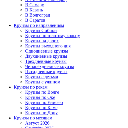
В Самару
В Казань
В Волгоград
В Саратов
Круизы по направлениям
Круизы Сибири
Круизы по золотому кольцу
Круизы на двоих
Круизы выходного дня
Однодневные круизы
Двухдневные круизы
Трёхдневные круизы
Четырёхдневные круизы
Пятидневные круизы
Круизы с детьми
Круизы с ужином
Круизы по рекам
Круизы по Волге
Круизы по Оке
Круизы по Енисею
Круизы по Каме
Круизы по Дону
Круизы по месяцам
Август 2026