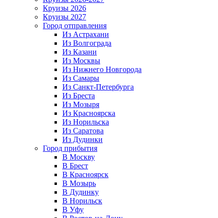
Круизы 2026
Круизы 2027
Город отправления
Из Астрахани
Из Волгограда
Из Казани
Из Москвы
Из Нижнего Новгорода
Из Самары
Из Санкт-Петербурга
Из Бреста
Из Мозыря
Из Красноярска
Из Норильска
Из Саратова
Из Дудинки
Город прибытия
В Москву
В Брест
В Красноярск
В Мозырь
В Дудинку
В Норильск
В Уфу