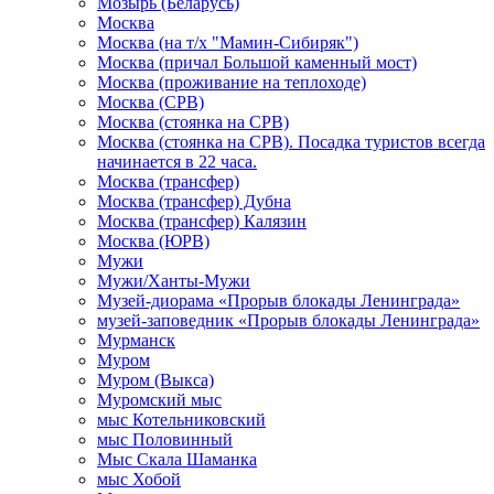
Мозырь (Беларусь)
Москва
Москва (на т/х "Мамин-Сибиряк")
Москва (причал Большой каменный мост)
Москва (проживание на теплоходе)
Москва (СРВ)
Москва (стоянка на СРВ)
Москва (стоянка на СРВ). Посадка туристов всегда
начинается в 22 часа.
Москва (трансфер)
Москва (трансфер) Дубна
Москва (трансфер) Калязин
Москва (ЮРВ)
Мужи
Мужи/Ханты-Мужи
Музей-диорама «Прорыв блокады Ленинграда»
музей-заповедник «Прорыв блокады Ленинграда»
Мурманск
Муром
Муром (Выкса)
Муромский мыс
мыс Котельниковский
мыс Половинный
Мыс Скала Шаманка
мыс Хобой