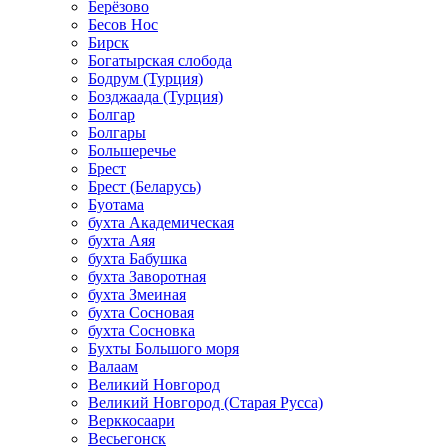
Берёзово
Бесов Нос
Бирск
Богатырская слобода
Бодрум (Турция)
Бозджаада (Турция)
Болгар
Болгары
Большеречье
Брест
Брест (Беларусь)
Буотама
бухта Академическая
бухта Аяя
бухта Бабушка
бухта Заворотная
бухта Змеиная
бухта Сосновая
бухта Сосновка
Бухты Большого моря
Валаам
Великий Новгород
Великий Новгород (Старая Русса)
Верккосаари
Весьегонск