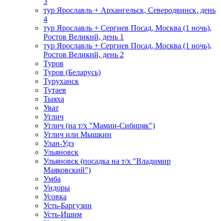
3
тур Ярославль + Архангельск, Северодвинск, день
4
тур Ярославль + Сергиев Посад, Москва (1 ночь),
Ростов Великий, день 1
тур Ярославль + Сергиев Посад, Москва (1 ночь),
Ростов Великий, день 2
Туров
Туров (Беларусь)
Туруханск
Тутаев
Тыяха
Уват
Углич
Углич (на т/х "Мамин-Сибиряк")
Углич или Мышкин
Улан-Удэ
Ульяновск
Ульяновск (посадка на т/х "Владимир
Маяковский")
Умба
Ундоры
Усовка
Усть-Баргузин
Усть-Ишим