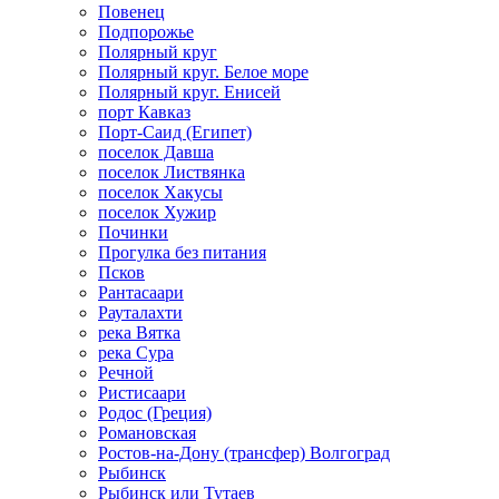
Повенец
Подпорожье
Полярный круг
Полярный круг. Белое море
Полярный круг. Енисей
порт Кавказ
Порт-Саид (Египет)
поселок Давша
поселок Листвянка
поселок Хакусы
поселок Хужир
Починки
Прогулка без питания
Псков
Рантасаари
Рауталахти
река Вятка
река Сура
Речной
Ристисаари
Родос (Греция)
Романовская
Ростов-на-Дону (трансфер) Волгоград
Рыбинск
Рыбинск или Тутаев