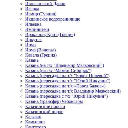
Иволгинский Дацан
Игарка
Измир (Турция)
Икшинское водохранилище
Ильевка
Импиниеми
Ираклион, Крит (Греция)
Иркутск
Ирма
Ирма (Вологда)
Кавала (Греция)
Казань
Казань (на т/х "Владимир Маяковский")
Казань (на т/х "Мамин-Сибиряк")
Казань (пересадка на т/х "Борис Полевой")
Казань (пересадка на т/х "Юрий Никулин")
Казань (пересадка на т/х «Павел Бажов»)
Казань (пересадка на т/х Владимир Маяковский)
Казань (пересадка с т/х "Юрий Никулин")
Казань (трансфер) Чебоксары
Казачинские пороги
Казачинский порог
Калязин
Камышин
Канготово