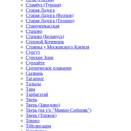
Стамбул (Турция)
Старая Ладога
Старая Ладога (Волхов)
Старая Ладога (Тихвин)
Старочеркасская
Стахово
Стахово (Беларусь)
Степной Кочевник
Стоянка у Московского Кремля
Сургут
Сурские Зори
Сурхайте
Сценическое плавание
Сызрань
Таганрог
Тальцы
Тара
Тарбагатай
Тверь
Тверь (Завидово)
Тверь (на т/х "Мамин-Сибиряк")
Тверь (Торжок)
Тевриз
Тёйсянсаари