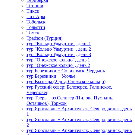
Териберка
Тетюши
Тикси
Тит-Ары
Тобольск
Тольятти
Томск
Трабзон (Турция)
тур "Кольцо Удмуртии", день 1
тур "Кольцо Удмуртии", день 2
тур "Кольцо Удмуртии", день 3
тур "Онежское кольцо", день 1
тур "Онежское кольцо", день 2
тур Березники + Соликамск, Чердынь
тур Березники + Усолье
тур Вытегра (2 дня, Онежское кольцо)
тур Русский север: Белозерск, Галинское,
Череповец
тур Тверь + оз.Селигер (Нилова Пустынь,
Осташков), Торжок
тур Ярославль + Архангельск, Северодвинск, день
1
тур Ярославль + Архангельск, Северодвинск, день
2
тур Ярославль + Архангельск, Северодвинск, день