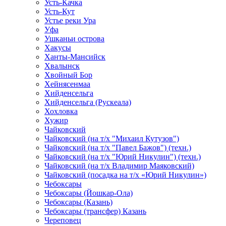
Усть-Качка
Усть-Кут
Устье реки Ура
Уфа
Ушканьи острова
Хакусы
Ханты-Мансийск
Хвалынск
Хвойный Бор
Хейнясенмаа
Хийденсельга
Хийденсельга (Рускеала)
Хохловка
Хужир
Чайковский
Чайковский (на т/х "Михаил Кутузов")
Чайковский (на т/х "Павел Бажов") (техн.)
Чайковский (на т/х "Юрий Никулин") (техн.)
Чайковский (на т/х Владимир Маяковский)
Чайковский (посадка на т/х «Юрий Никулин»)
Чебоксары
Чебоксары (Йошкар-Ола)
Чебоксары (Казань)
Чебоксары (трансфер) Казань
Череповец