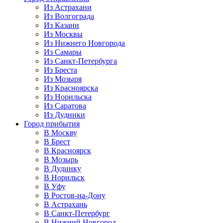
Из Астрахани
Из Волгограда
Из Казани
Из Москвы
Из Нижнего Новгорода
Из Самары
Из Санкт-Петербурга
Из Бреста
Из Мозыря
Из Красноярска
Из Норильска
Из Саратова
Из Дудинки
Город прибытия
В Москву
В Брест
В Красноярск
В Мозырь
В Дудинку
В Норильск
В Уфу
В Ростов-на-Дону
В Астрахань
В Санкт-Петербург
В Нижний Новгород