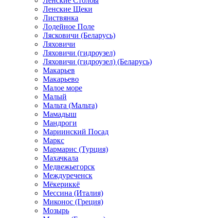
Ленские Столбы
Ленские Щеки
Листвянка
Лодейное Поле
Лясковичи (Беларусь)
Ляховичи
Ляховичи (гидроузел)
Ляховичи (гидроузел) (Беларусь)
Макарьев
Макарьево
Малое море
Малый
Мальта (Мальта)
Мамадыш
Мандроги
Мариинский Посад
Маркс
Мармарис (Турция)
Махачкала
Медвежьегорск
Междуреченск
Мёкериккё
Мессина (Италия)
Миконос (Греция)
Мозырь