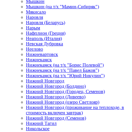
Мышкин
Мышкин (на т/х "Мамин-Сибиряк")
Мякисало
Наровля
Наровля (Беларусь)
Нарым
Нафплион (Греция)
Неаполь (Италия)
Невская Дубровка
Неелово
Нижневартовск
Нижнекамск
Нижнекамск (на т/х "Борис Полевой")
Нижнекамск (на т/х "Павел Бажов")
Нижнекамск (на т/х "Юрий Никулин")
Нижний Новгород
Нижний Новгород (Болдино)
Нижний Новгород (Городец, Семенов)
Нижний Новгород (Дивеево)
Нижний Новгород (озеро Светлояр)
Нижний Новгород (проживание на теплоходе, в
стоимость включен завтрак)
Нижний Новгород (Семенов)
Нижний Тагил
Никольское