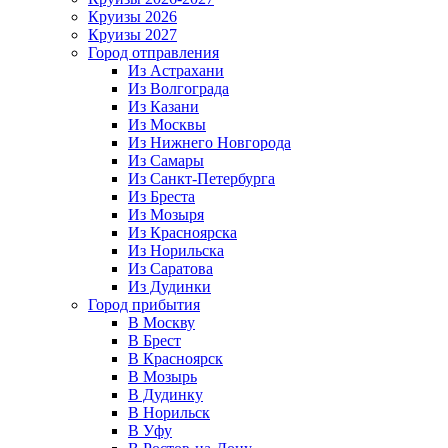
Круизы 2026
Круизы 2027
Город отправления
Из Астрахани
Из Волгограда
Из Казани
Из Москвы
Из Нижнего Новгорода
Из Самары
Из Санкт-Петербурга
Из Бреста
Из Мозыря
Из Красноярска
Из Норильска
Из Саратова
Из Дудинки
Город прибытия
В Москву
В Брест
В Красноярск
В Мозырь
В Дудинку
В Норильск
В Уфу