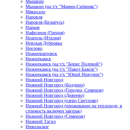
Мышкин
Мышкин (на т/х "Мамин-Сибиряк")
Мякисало
Наровля
Наровля (Беларусь)
Нарым
Нафплион (Греция)
Неаполь (Италия)
Невская Дубровка
Неелово
Нижневартовск
Нижнекамск
Нижнекамск (на т/х "Борис Полевой")
Нижнекамск (на т/х "Павел Бажов")
Нижнекамск (на т/х "Юрий Никулин")
Нижний Новгород
Нижний Новгород (Болдино)
Нижний Новгород (Городец, Семенов)
Нижний Новгород (Дивеево)
Нижний Новгород (озеро Светлояр)
Нижний Новгород (проживание на теплоходе, в
стоимость включен завтрак)
Нижний Новгород (Семенов)
Нижний Тагил
Никольское