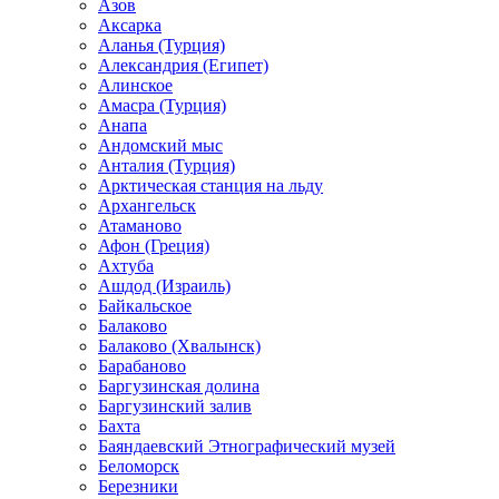
Азов
Аксарка
Аланья (Турция)
Александрия (Египет)
Алинское
Амасра (Турция)
Анапа
Андомский мыс
Анталия (Турция)
Арктическая станция на льду
Архангельск
Атаманово
Афон (Греция)
Ахтуба
Ашдод (Израиль)
Байкальское
Балаково
Балаково (Хвалынск)
Барабаново
Баргузинская долина
Баргузинский залив
Бахта
Баяндаевский Этнографический музей
Беломорск
Березники