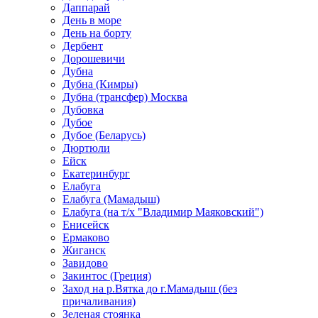
Даппарай
День в море
День на борту
Дербент
Дорошевичи
Дубна
Дубна (Кимры)
Дубна (трансфер) Москва
Дубовка
Дубое
Дубое (Беларусь)
Дюртюли
Ейск
Екатеринбург
Елабуга
Елабуга (Мамадыш)
Елабуга (на т/х "Владимир Маяковский")
Енисейск
Ермаково
Жиганск
Завидово
Закинтос (Греция)
Заход на р.Вятка до г.Мамадыш (без
причаливания)
Зеленая стоянка