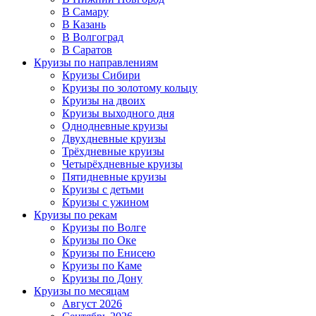
В Самару
В Казань
В Волгоград
В Саратов
Круизы по направлениям
Круизы Сибири
Круизы по золотому кольцу
Круизы на двоих
Круизы выходного дня
Однодневные круизы
Двухдневные круизы
Трёхдневные круизы
Четырёхдневные круизы
Пятидневные круизы
Круизы с детьми
Круизы с ужином
Круизы по рекам
Круизы по Волге
Круизы по Оке
Круизы по Енисею
Круизы по Каме
Круизы по Дону
Круизы по месяцам
Август 2026