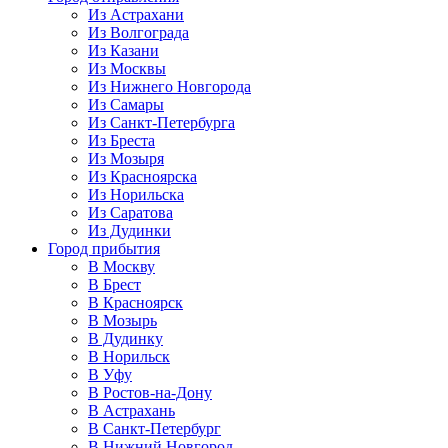
Из Астрахани
Из Волгограда
Из Казани
Из Москвы
Из Нижнего Новгорода
Из Самары
Из Санкт-Петербурга
Из Бреста
Из Мозыря
Из Красноярска
Из Норильска
Из Саратова
Из Дудинки
Город прибытия
В Москву
В Брест
В Красноярск
В Мозырь
В Дудинку
В Норильск
В Уфу
В Ростов-на-Дону
В Астрахань
В Санкт-Петербург
В Нижний Новгород