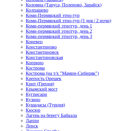
Коломна (Таруса, Поленово, Зарайск)
Колпашево
Коми-Пермяцкий этно-тур
Коми-Пермяцкий этно-тур (3 дня / 2 ночи)
Коми-пермяцкий этнотур, день 1
Коми-пермяцкий этнотур, день 2
Коми-пермяцкий этнотур, день 3
Коневец
Константиново
Константиновск
Константиновская
Коприно
Кострома
Кострома (на т/х "Мамин-Сибиряк")
Крепость Орешек
Крит (Греция)
Крымский мост
Кугрисари
Кузино
Кушадасы (Турция)
Кюсюр
Лагерь на берегу Байкала
Лаппи
Ленск