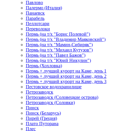
Павлово
Палермо (Италия)
Панаевск
Парабель
Пеллотсари
Переволоки
Пермь (на т/х "Борис Полевой")
Пермь (на т/х "Владимир Маяковский")
Пермь (на т/х "Мамин-Сибиряк")
Пермь (на т/х "Михаил Кутузов")
Пермь (на т/х "Павел Бажов")
Пермь (на т/х "Юрий Никулин")
Пермь (Хохловка)
Пермь + лучший курорт на Каме, день 1
Пермь + лучший курорт на Каме, день 2
Пермь + лучший курорт на Каме, день 3
Пестовское водохранилище
Петрозаводск
Петрозаводск (Соловецкие острова)
Петрозаводск (Соловки)
Пинск
Пинск (Беларусь)
Пирей (Греция)
Плато Путорана
Плес