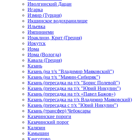
Иволгинский Дацан
Игарка
Измир (Турция)
Икшинское водохранилище
Ильевка
Импиниеми
Ираклион, Крит (Греция)
Иркутск
Ирма
Ирма (Вологда)
Кавала (Греция)
Казань
Казань (на т/х "Владимир Маяковский")
Казань (на т/х "Мамин-Сибиряк")
Казань (пересадка на т/х "Борис Полевой")
Казань (пересадка на т/х "Юрий Никулин")
Казань (пересадка на т/х «Павел Бажов»)
Казань (пересадка на т/х Владимир Маяковский)
Казань (пересадка с т/х "Юрий Никулин")
Казань (трансфер) Чебоксары
Казачинские пороги
Казачинский порог
Калязин
Камышин
Канготово