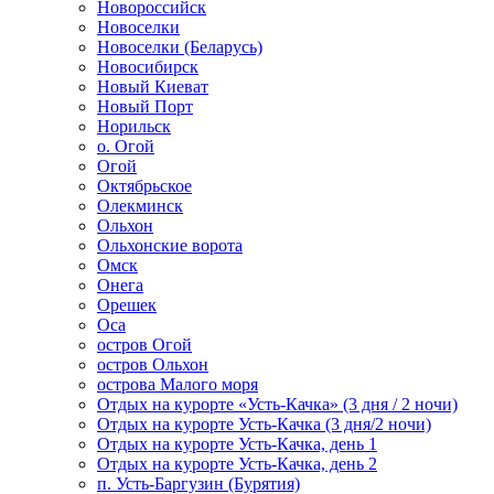
Новороссийск
Новоселки
Новоселки (Беларусь)
Новосибирск
Новый Киеват
Новый Порт
Норильск
о. Огой
Огой
Октябрьское
Олекминск
Ольхон
Ольхонские ворота
Омск
Онега
Орешек
Оса
остров Огой
остров Ольхон
острова Малого моря
Отдых на курорте «Усть-Качка» (3 дня / 2 ночи)
Отдых на курорте Усть-Качка (3 дня/2 ночи)
Отдых на курорте Усть-Качка, день 1
Отдых на курорте Усть-Качка, день 2
п. Усть-Баргузин (Бурятия)