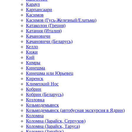
Караул
Карпансаари
Касимов
Касимов (Гусь-Железный/Елатьма)
Катаколон (Греция)
Катания (Италия)
Качановичи
Качановичи (Беларусь)
Келло
Кижи
Кий
Кимры
Кинешма
Кинешма или Юрьевец
Киренск
Климецкий Нос
Кобрин
Кобрин (Беларусь)
Козловка
Козьмодемьянск
Козьмодемьянск (автобусная экскурсия в Ядрин)
Коломна
Коломна (Зарайск, Серпухов)
Коломна (Зарайск, Таруса)
Коломна (Зарайск)