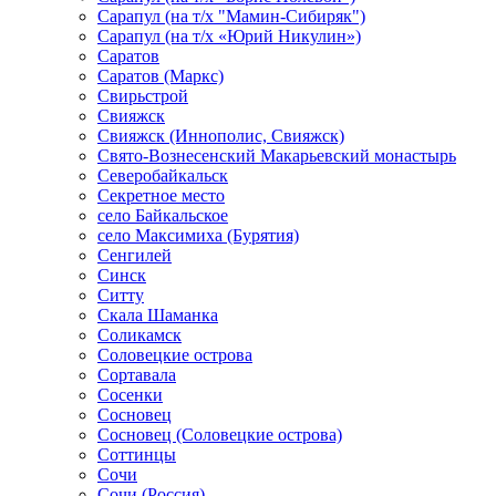
Сарапул (на т/х "Мамин-Сибиряк")
Сарапул (на т/х «Юрий Никулин»)
Саратов
Саратов (Маркс)
Свирьстрой
Свияжск
Свияжск (Иннополис, Свияжск)
Свято-Вознесенский Макарьевский монастырь
Северобайкальск
Секретное место
село Байкальское
село Максимиха (Бурятия)
Сенгилей
Синск
Ситту
Скала Шаманка
Соликамск
Соловецкие острова
Сортавала
Сосенки
Сосновец
Сосновец (Соловецкие острова)
Соттинцы
Сочи
Сочи (Россия)