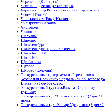
Череповец (Белозерск)
Череповец (Вологда / Белозерск)
Череповец, тур Русский север: Вологда, Сизьма
Чешме (Турция)
Чивитавеккья (Рим) (Италия)
Чивыркуйский залив
Чистополь
Чкаловск
Шеркалы
Ширяево
Шлиссельбург
Шлиссельбург (крепость Орешек)
Шлюз № 5 ББК
Шлюз №5
Щербаковка
Щурово
Щурово (Коломна)
Экскурсионные программы из Березников в
Усолье или Соликамск,Чердынь или во Всеволодо-
Вильву, на Голубое озеро.
Экскурсионный тур на о.Валаам - Сортавалу -
Рускеалу.
Экскурсионный тур "Онежское кольцо" (2 дня / 1
ночь)
Экскурсионный тур «Кольцо Удмуртии» (3 дня / 2