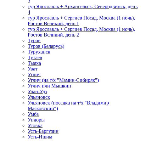
3
тур Ярославль + Архангельск, Северодвинск, день
4
тур Ярославль + Сергиев Посад, Москва (1 ночь),
Ростов Великий, день 1
тур Ярославль + Сергиев Посад, Москва (1 ночь),
Ростов Великий, день 2
Туров
Туров (Беларусь)
Туруханск
Тутаев
Тыяха
Уват
Углич
Углич (на т/х "Мамин-Сибиряк")
Углич или Мышкин
Улан-Удэ
Ульяновск
Ульяновск (посадка на т/х "Владимир
Маяковский")
Умба
Ундоры
Усовка
Усть-Баргузин
Усть-Ишим