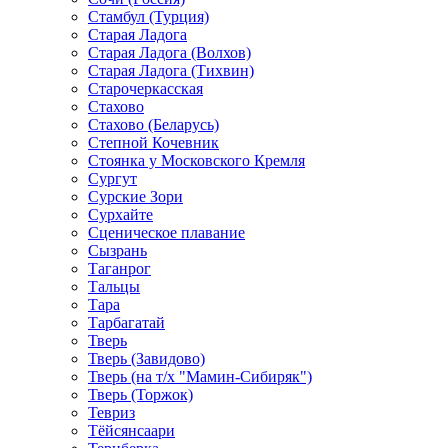
Стамбул (Турция)
Старая Ладога
Старая Ладога (Волхов)
Старая Ладога (Тихвин)
Старочеркасская
Стахово
Стахово (Беларусь)
Степной Кочевник
Стоянка у Московского Кремля
Сургут
Сурские Зори
Сурхайте
Сценическое плавание
Сызрань
Таганрог
Тальцы
Тара
Тарбагатай
Тверь
Тверь (Завидово)
Тверь (на т/х "Мамин-Сибиряк")
Тверь (Торжок)
Тевриз
Тёйсянсаари