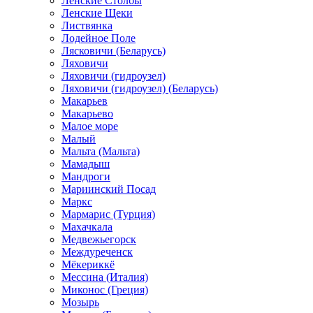
Ленские Столбы
Ленские Щеки
Листвянка
Лодейное Поле
Лясковичи (Беларусь)
Ляховичи
Ляховичи (гидроузел)
Ляховичи (гидроузел) (Беларусь)
Макарьев
Макарьево
Малое море
Малый
Мальта (Мальта)
Мамадыш
Мандроги
Мариинский Посад
Маркс
Мармарис (Турция)
Махачкала
Медвежьегорск
Междуреченск
Мёкериккё
Мессина (Италия)
Миконос (Греция)
Мозырь