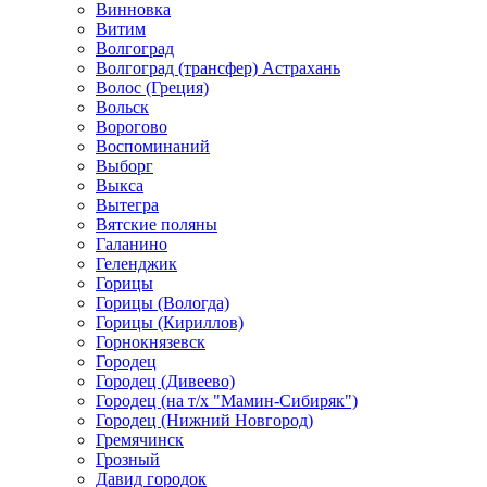
Винновка
Витим
Волгоград
Волгоград (трансфер) Астрахань
Волос (Греция)
Вольск
Ворогово
Воспоминаний
Выборг
Выкса
Вытегра
Вятские поляны
Галанино
Геленджик
Горицы
Горицы (Вологда)
Горицы (Кириллов)
Горнокнязевск
Городец
Городец (Дивеево)
Городец (на т/х "Мамин-Сибиряк")
Городец (Нижний Новгород)
Гремячинск
Грозный
Давид городок