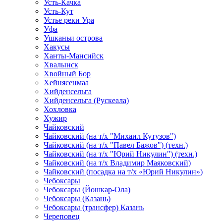
Усть-Качка
Усть-Кут
Устье реки Ура
Уфа
Ушканьи острова
Хакусы
Ханты-Мансийск
Хвалынск
Хвойный Бор
Хейнясенмаа
Хийденсельга
Хийденсельга (Рускеала)
Хохловка
Хужир
Чайковский
Чайковский (на т/х "Михаил Кутузов")
Чайковский (на т/х "Павел Бажов") (техн.)
Чайковский (на т/х "Юрий Никулин") (техн.)
Чайковский (на т/х Владимир Маяковский)
Чайковский (посадка на т/х «Юрий Никулин»)
Чебоксары
Чебоксары (Йошкар-Ола)
Чебоксары (Казань)
Чебоксары (трансфер) Казань
Череповец