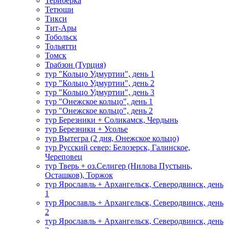
Териберка
Тетюши
Тикси
Тит-Ары
Тобольск
Тольятти
Томск
Трабзон (Турция)
тур "Кольцо Удмуртии", день 1
тур "Кольцо Удмуртии", день 2
тур "Кольцо Удмуртии", день 3
тур "Онежское кольцо", день 1
тур "Онежское кольцо", день 2
тур Березники + Соликамск, Чердынь
тур Березники + Усолье
тур Вытегра (2 дня, Онежское кольцо)
тур Русский север: Белозерск, Галинское,
Череповец
тур Тверь + оз.Селигер (Нилова Пустынь,
Осташков), Торжок
тур Ярославль + Архангельск, Северодвинск, день
1
тур Ярославль + Архангельск, Северодвинск, день
2
тур Ярославль + Архангельск, Северодвинск, день