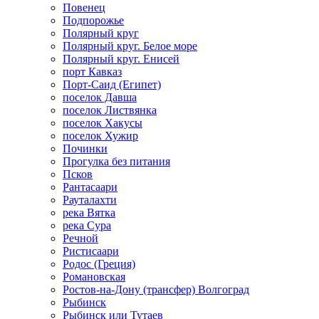
Повенец
Подпорожье
Полярный круг
Полярный круг. Белое море
Полярный круг. Енисей
порт Кавказ
Порт-Саид (Египет)
поселок Давша
поселок Листвянка
поселок Хакусы
поселок Хужир
Починки
Прогулка без питания
Псков
Рантасаари
Рауталахти
река Вятка
река Сура
Речной
Ристисаари
Родос (Греция)
Романовская
Ростов-на-Дону (трансфер) Волгоград
Рыбинск
Рыбинск или Тутаев