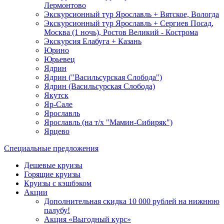
Лермонтово
Экскурсионный тур Ярославль + Вятское, Вологда
Экскурсионный тур Ярославль + Сергиев Посад,
Москва (1 ночь), Ростов Великий - Кострома
Экскурсия Елабуга + Казань
Юрино
Юрьевец
Ядрин
Ядрин ("Васильсурская Слобода")
Ядрин (Васильсурская Слобода)
Якутск
Яр-Сале
Ярославль
Ярославль (на т/х "Мамин-Сибиряк")
Ярцево
Специальные предложения
Дешевые круизы
Горящие круизы
Круизы с кэшбэком
Акции
Дополнительная скидка 10 000 рублей на нижнюю
палубу!
Акция «Выгодный курс»