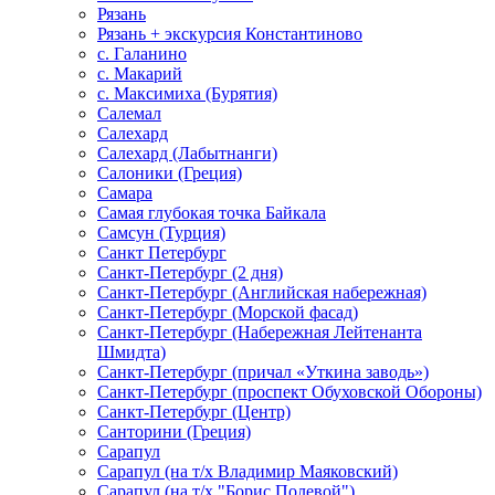
Рязань
Рязань + экскурсия Константиново
с. Галанино
с. Макарий
с. Максимиха (Бурятия)
Салемал
Салехард
Салехард (Лабытнанги)
Салоники (Греция)
Самара
Самая глубокая точка Байкала
Самсун (Турция)
Санкт Петербург
Санкт-Петербург (2 дня)
Санкт-Петербург (Английская набережная)
Санкт-Петербург (Морской фасад)
Санкт-Петербург (Набережная Лейтенанта
Шмидта)
Санкт-Петербург (причал «Уткина заводь»)
Санкт-Петербург (проспект Обуховской Обороны)
Санкт-Петербург (Центр)
Санторини (Греция)
Сарапул
Сарапул (на т/х Владимир Маяковский)
Сарапул (на т/х "Борис Полевой")