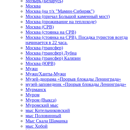
Мозырь (Беларусь)
Москва
Москва (на т/х "Мамин-Сибиряк")
Москва (причал Большой каменный мост)
Москва (проживание на теплоходе)
Москва (СРВ)
Москва (стоянка на СРВ)
Москва (стоянка на СРВ). Посадка туристов всегда
начинается в 22 часа.
Москва (трансфер)
Москва (трансфер) Дубна
Москва (трансфер) Калязин
Москва (ЮРВ)
Мужи
Мужи/Ханты-Мужи
Музей-диорама «Прорыв блокады Ленинграда»
музей-заповедник «Прорыв блокады Ленинграда»
Мурманск
Муром
Муром (Выкса)
Муромский мыс
мыс Котельниковский
мыс Половинный
Мыс Скала Шаманка
мыс Хобой