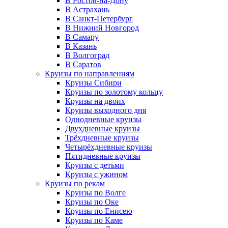
В Ростов-на-Дону
В Астрахань
В Санкт-Петербург
В Нижний Новгород
В Самару
В Казань
В Волгоград
В Саратов
Круизы по направлениям
Круизы Сибири
Круизы по золотому кольцу
Круизы на двоих
Круизы выходного дня
Однодневные круизы
Двухдневные круизы
Трёхдневные круизы
Четырёхдневные круизы
Пятидневные круизы
Круизы с детьми
Круизы с ужином
Круизы по рекам
Круизы по Волге
Круизы по Оке
Круизы по Енисею
Круизы по Каме