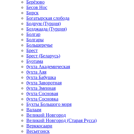
Берёзово
Бесов Нос
Бирск
Богатырская слобода
Бодрум (Турция)
Бозджаада (Турция)
Болгар
Болгары
Большеречье
Брест
Брест (Беларусь)
Буотама
бухта Академическая
бухта Аяя
бухта Бабушка
бухта Заворотная
бухта Змеиная
бухта Сосновая
бухта Сосновка
Бухты Большого моря
Валаам
Великий Новгород
Великий Новгород (Старая Русса)
Верккосаари
Весьегонск