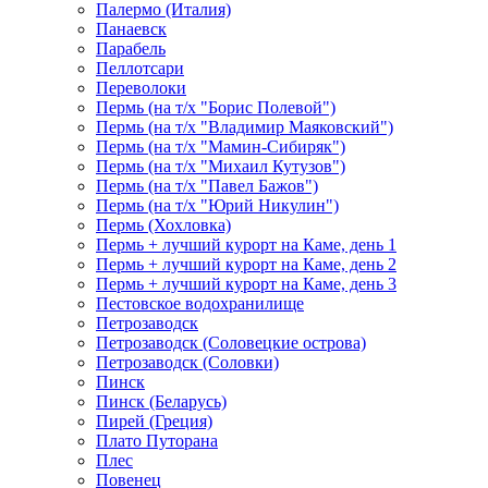
Палермо (Италия)
Панаевск
Парабель
Пеллотсари
Переволоки
Пермь (на т/х "Борис Полевой")
Пермь (на т/х "Владимир Маяковский")
Пермь (на т/х "Мамин-Сибиряк")
Пермь (на т/х "Михаил Кутузов")
Пермь (на т/х "Павел Бажов")
Пермь (на т/х "Юрий Никулин")
Пермь (Хохловка)
Пермь + лучший курорт на Каме, день 1
Пермь + лучший курорт на Каме, день 2
Пермь + лучший курорт на Каме, день 3
Пестовское водохранилище
Петрозаводск
Петрозаводск (Соловецкие острова)
Петрозаводск (Соловки)
Пинск
Пинск (Беларусь)
Пирей (Греция)
Плато Путорана
Плес
Повенец