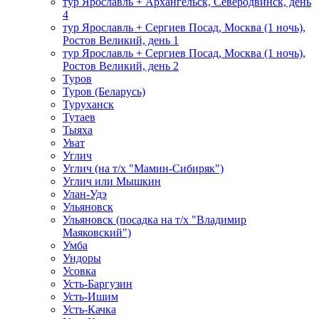
тур Ярославль + Архангельск, Северодвинск, день
4
тур Ярославль + Сергиев Посад, Москва (1 ночь),
Ростов Великий, день 1
тур Ярославль + Сергиев Посад, Москва (1 ночь),
Ростов Великий, день 2
Туров
Туров (Беларусь)
Туруханск
Тутаев
Тыяха
Уват
Углич
Углич (на т/х "Мамин-Сибиряк")
Углич или Мышкин
Улан-Удэ
Ульяновск
Ульяновск (посадка на т/х "Владимир
Маяковский")
Умба
Ундоры
Усовка
Усть-Баргузин
Усть-Ишим
Усть-Качка