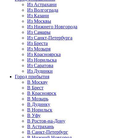
Из Астрахани
Из Волгограда
Из Казани
Из Москвы
Из Нижнего Новгорода
Из Самары
Из Санкт-Петербурга
Из Бреста
Из Мозыря
Из Красноярска
Из Норильска
Из Саратова
Из Дудинки
Город прибытия
В Москву
В Брест
В Красноярск
В Мозырь
В Дудинку
В Норильск
В Уфу
В Ростов-на-Дону
В Астрахань
В Санкт-Петербург
В Нижний Новгород