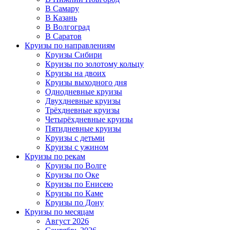
В Самару
В Казань
В Волгоград
В Саратов
Круизы по направлениям
Круизы Сибири
Круизы по золотому кольцу
Круизы на двоих
Круизы выходного дня
Однодневные круизы
Двухдневные круизы
Трёхдневные круизы
Четырёхдневные круизы
Пятидневные круизы
Круизы с детьми
Круизы с ужином
Круизы по рекам
Круизы по Волге
Круизы по Оке
Круизы по Енисею
Круизы по Каме
Круизы по Дону
Круизы по месяцам
Август 2026