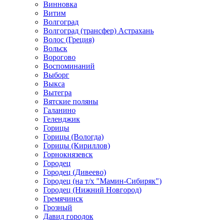
Винновка
Витим
Волгоград
Волгоград (трансфер) Астрахань
Волос (Греция)
Вольск
Ворогово
Воспоминаний
Выборг
Выкса
Вытегра
Вятские поляны
Галанино
Геленджик
Горицы
Горицы (Вологда)
Горицы (Кириллов)
Горнокнязевск
Городец
Городец (Дивеево)
Городец (на т/х "Мамин-Сибиряк")
Городец (Нижний Новгород)
Гремячинск
Грозный
Давид городок