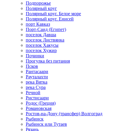
Подпорожье
Полярный круг
Полярный круг. Белое море
Полярный круг. Енисей
порт Кавказ
Порт-Саид (Египет)
поселок Давша
поселок Листвянка
поселок Хакусы
поселок Хужир
Починки
Прогулка без питания
Псков
Рантасаари
Рауталахти
река Вятка
река Сура
Речной
Ристисаари
Родос (Греция)
Романовская
Ростов-на-Дону (трансфер) Волгоград
Рыбинск
Рыбинск или Тутаев
Рязань