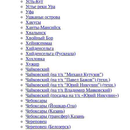
Усть-Кут
Устье реки Ура
Уфа
Ушканьи острова
Хакусы
Ханты-Мансийск
Хвалынск
Хвойный Бор
Хейнясенмаа
Хийденсельга
Хийденсельга (Рускеала)
Хохловка
Хужир
Чайковский
Чайковский (на т/х "Михаил Кутузов")
Чайковский (на т/х "Павел Бажов") (техн.)
Чайковский (на т/х "Юрий Никулин") (техн.)
Чайковский (на т/х Владимир Маяковский)
Чайковский (посадка на т/х «Юрий Никулин»)
Чебоксары
Чебоксары (Йошкар-Ола)
Чебоксары (Казань)
Чебоксары (трансфер) Казань
Череповец
Череповец (Белозерск)