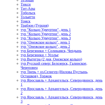
Тетюши
Тикси
Тит-Ары
Тобольск
Тольятти
Томск
Трабзон (Турция)
тур "Кольцо Удмуртии", день 1
тур "Кольцо Удмуртии", день 2
тур "Кольцо Удмуртии", день 3
тур "Онежское кольцо", день 1
тур "Онежское кольцо", день 2
тур Березники + Соликамск, Чердынь
тур Березники + Усолье
тур Вытегра (2 дня, Онежское кольцо)
тур Русский север: Белозерск, Галинское,
Череповец
тур Тверь + оз.Селигер (Нилова Пустынь,
Осташков), Торжок
тур Ярославль + Архангельск, Северодвинск, день
1
тур Ярославль + Архангельск, Северодвинск, день
2
тур Ярославль + Архангельск, Северодвинск, день
3