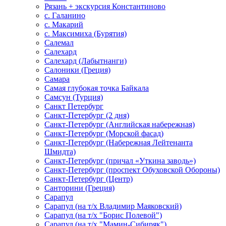
Рязань + экскурсия Константиново
с. Галанино
с. Макарий
с. Максимиха (Бурятия)
Салемал
Салехард
Салехард (Лабытнанги)
Салоники (Греция)
Самара
Самая глубокая точка Байкала
Самсун (Турция)
Санкт Петербург
Санкт-Петербург (2 дня)
Санкт-Петербург (Английская набережная)
Санкт-Петербург (Морской фасад)
Санкт-Петербург (Набережная Лейтенанта
Шмидта)
Санкт-Петербург (причал «Уткина заводь»)
Санкт-Петербург (проспект Обуховской Обороны)
Санкт-Петербург (Центр)
Санторини (Греция)
Сарапул
Сарапул (на т/х Владимир Маяковский)
Сарапул (на т/х "Борис Полевой")
Сарапул (на т/х "Мамин-Сибиряк")