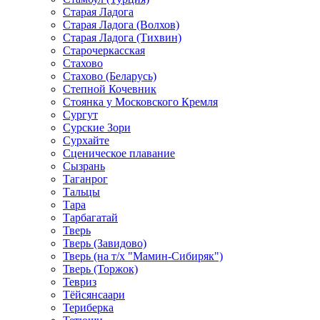
Старая Ладога
Старая Ладога (Волхов)
Старая Ладога (Тихвин)
Старочеркасская
Стахово
Стахово (Беларусь)
Степной Кочевник
Стоянка у Московского Кремля
Сургут
Сурские Зори
Сурхайте
Сценическое плавание
Сызрань
Таганрог
Тальцы
Тара
Тарбагатай
Тверь
Тверь (Завидово)
Тверь (на т/х "Мамин-Сибиряк")
Тверь (Торжок)
Тевриз
Тёйсянсаари
Териберка