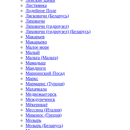
Ленские Щеки
Листвянка
Лодейное Поле
Лясковичи (Беларусь)
Ляховичи
Ляховичи (гидроузел)
Ляховичи (гидроузел) (Беларусь)
Макарьев
Макарьево
Малое море
Малый
Мальта (Мальта)
Мамадыш
Мандроги
Мариинский Посад
Маркс
Мармарис (Турция)
Махачкала
Медвежьегорск
Междуреченск
Мёкериккё
Мессина (Италия)
Миконос (Греция)
Мозырь
Мозырь (Беларусь)