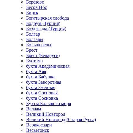
Берёзово
Бесов Нос
Бирск
Богатырская слобода
Бодрум (Турция)
Бозджаада (Турция)
Болгар
Болгары
Большеречье
Брест
Брест (Беларусь)
Буотама
бухта Академическая
бухта Аяя
бухта Бабушка
бухта Заворотная
бухта Змеиная
бухта Сосновая
бухта Сосновка
Бухты Большого моря
Валаам
Великий Новгород
Великий Новгород (Старая Русса)
Верккосаари
Весьегонск