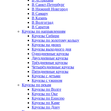
В Астрахань
В Санкт-Петербург
В Нижний Новгород
В Самару
В Казань
В Волгоград
В Саратов
Круизы по направлениям
Круизы Сибири
Круизы по золотому кольцу
Круизы на двоих
Круизы выходного дня
Однодневные круизы
Двухдневные круизы
Трёхдневные круизы
Четырёхдневные круизы
Пятидневные круизы
Круизы с детьми
Круизы с ужином
Круизы по рекам
Круизы по Волге
Круизы по Оке
Круизы по Енисею
Круизы по Каме
Круизы по Дону