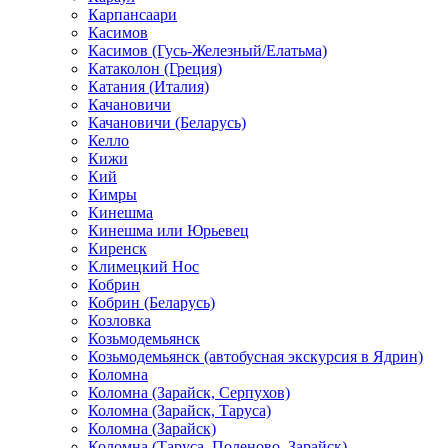
Карпансаари
Касимов
Касимов (Гусь-Железный/Елатьма)
Катаколон (Греция)
Катания (Италия)
Качановичи
Качановичи (Беларусь)
Келло
Кижи
Кий
Кимры
Кинешма
Кинешма или Юрьевец
Киренск
Климецкий Нос
Кобрин
Кобрин (Беларусь)
Козловка
Козьмодемьянск
Козьмодемьянск (автобусная экскурсия в Ядрин)
Коломна
Коломна (Зарайск, Серпухов)
Коломна (Зарайск, Таруса)
Коломна (Зарайск)
Коломна (Таруса, Поленово, Зарайск)