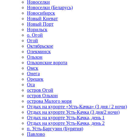
Новоселки
Новоселки (Беларусь)
Новосибирск
Новый Киеват
Новый Порт
Норильск
о. Огой
Огой
Октябрьское
Олекминск
Ольхон
Ольхонские ворота
Омск
Онега
Орешек
Оса
остров Огой
остров Ольхон
острова Малого моря
Отдых на курорте «Усть-Качка» (3 дня / 2 ночи)
Отдых на курорте Усть-Качка (3 дня/2 ночи)
Отдых на курорте Усть-Качка, день 1
Отдых на курорте Усть-Качка, день 2
п. Усть-Баргузин (Бурятия)
Павлово