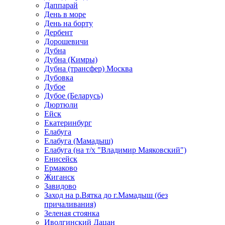
Даппарай
День в море
День на борту
Дербент
Дорошевичи
Дубна
Дубна (Кимры)
Дубна (трансфер) Москва
Дубовка
Дубое
Дубое (Беларусь)
Дюртюли
Ейск
Екатеринбург
Елабуга
Елабуга (Мамадыш)
Елабуга (на т/х "Владимир Маяковский")
Енисейск
Ермаково
Жиганск
Завидово
Заход на р.Вятка до г.Мамадыш (без
причаливания)
Зеленая стоянка
Иволгинский Дацан