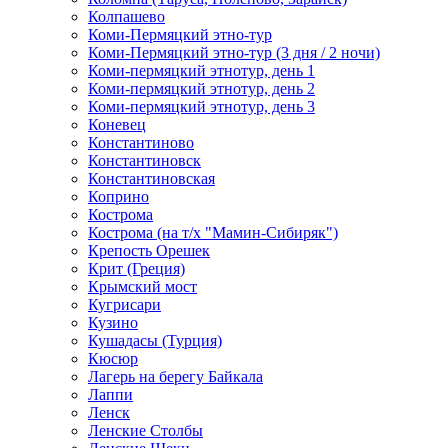
Колпашево
Коми-Пермяцкий этно-тур
Коми-Пермяцкий этно-тур (3 дня / 2 ночи)
Коми-пермяцкий этнотур, день 1
Коми-пермяцкий этнотур, день 2
Коми-пермяцкий этнотур, день 3
Коневец
Константиново
Константиновск
Константиновская
Коприно
Кострома
Кострома (на т/х "Мамин-Сибиряк")
Крепость Орешек
Крит (Греция)
Крымский мост
Кугрисари
Кузино
Кушадасы (Турция)
Кюсюр
Лагерь на берегу Байкала
Лаппи
Ленск
Ленские Столбы