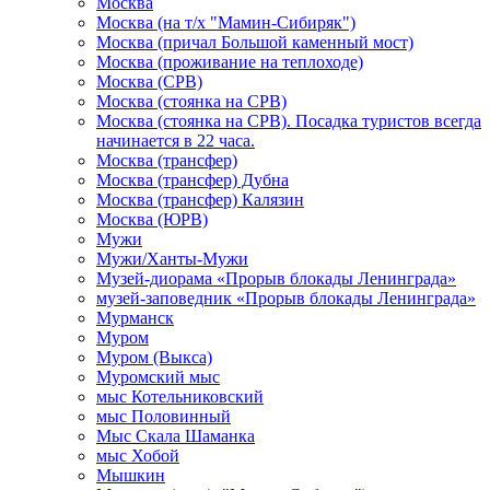
Москва
Москва (на т/х "Мамин-Сибиряк")
Москва (причал Большой каменный мост)
Москва (проживание на теплоходе)
Москва (СРВ)
Москва (стоянка на СРВ)
Москва (стоянка на СРВ). Посадка туристов всегда
начинается в 22 часа.
Москва (трансфер)
Москва (трансфер) Дубна
Москва (трансфер) Калязин
Москва (ЮРВ)
Мужи
Мужи/Ханты-Мужи
Музей-диорама «Прорыв блокады Ленинграда»
музей-заповедник «Прорыв блокады Ленинграда»
Мурманск
Муром
Муром (Выкса)
Муромский мыс
мыс Котельниковский
мыс Половинный
Мыс Скала Шаманка
мыс Хобой
Мышкин