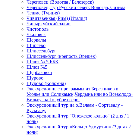
Череповец (Вологда / Белозерск)
Череповец, тур Русский север: Вологда, Сизьма
Чешме (Турция)
Чивитавеккья (Рим) (Италия)
Чивыркуйский залив
Чистополь
Чкаловск
Шеркалы
Ширяево
Шлиссельбург
Шлиссельбург (крепость Орешек)
Шлюз № 5 ББК
Шлюз №5
Щербаковка
Щурово
Щурово (Коломна)
Экскурсионные программы из Березников в
Усолье или Соликамск,Чердынь или во Всеволодо-
Вильву, на Голубое озеро.
Экскурсионный тур на о.Валаам - Сортавалу -
Рускеалу.
Экскурсионный тур "Онежское кольцо" (2 дня / 1
ночь)
Экскурсионный тур «Кольцо Удмуртии» (3 дня / 2
ночи)