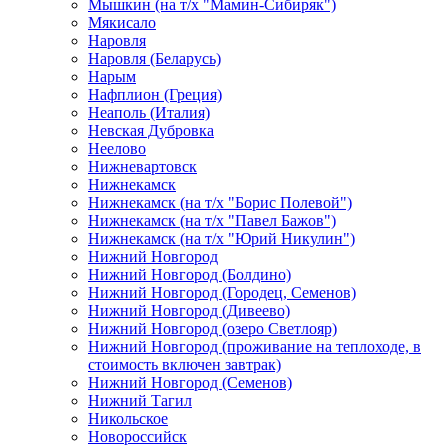
Мышкин (на т/х "Мамин-Сибиряк")
Мякисало
Наровля
Наровля (Беларусь)
Нарым
Нафплион (Греция)
Неаполь (Италия)
Невская Дубровка
Неелово
Нижневартовск
Нижнекамск
Нижнекамск (на т/х "Борис Полевой")
Нижнекамск (на т/х "Павел Бажов")
Нижнекамск (на т/х "Юрий Никулин")
Нижний Новгород
Нижний Новгород (Болдино)
Нижний Новгород (Городец, Семенов)
Нижний Новгород (Дивеево)
Нижний Новгород (озеро Светлояр)
Нижний Новгород (проживание на теплоходе, в
стоимость включен завтрак)
Нижний Новгород (Семенов)
Нижний Тагил
Никольское
Новороссийск