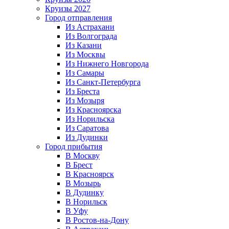
Круизы 2027
Город отправления
Из Астрахани
Из Волгограда
Из Казани
Из Москвы
Из Нижнего Новгорода
Из Самары
Из Санкт-Петербурга
Из Бреста
Из Мозыря
Из Красноярска
Из Норильска
Из Саратова
Из Дудинки
Город прибытия
В Москву
В Брест
В Красноярск
В Мозырь
В Дудинку
В Норильск
В Уфу
В Ростов-на-Дону