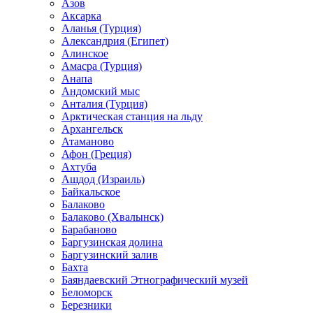
Азов
Аксарка
Аланья (Турция)
Александрия (Египет)
Алинское
Амасра (Турция)
Анапа
Андомский мыс
Анталия (Турция)
Арктическая станция на льду
Архангельск
Атаманово
Афон (Греция)
Ахтуба
Ашдод (Израиль)
Байкальское
Балаково
Балаково (Хвалынск)
Барабаново
Баргузинская долина
Баргузинский залив
Бахта
Баяндаевский Этнографический музей
Беломорск
Березники