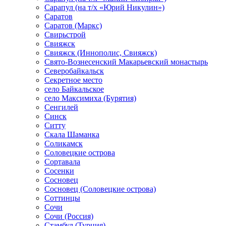
Сарапул (на т/х «Юрий Никулин»)
Саратов
Саратов (Маркс)
Свирьстрой
Свияжск
Свияжск (Иннополис, Свияжск)
Свято-Вознесенский Макарьевский монастырь
Северобайкальск
Секретное место
село Байкальское
село Максимиха (Бурятия)
Сенгилей
Синск
Ситту
Скала Шаманка
Соликамск
Соловецкие острова
Сортавала
Сосенки
Сосновец
Сосновец (Соловецкие острова)
Соттинцы
Сочи
Сочи (Россия)
Стамбул (Турция)