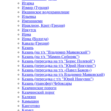
Игарка
Измир (Турция)
Икшинское водохранилище
Ильевка
Импиниеми
Ираклион, Крит (Греция)
Иркутск
Ирма
Ирма (Вологда)
Кавала (Греция)
Казань
Казань (на т/х "Владимир Маяковский")
Казань (на т/х "Мамин-Сибиряк")
Казань (пересадка на т/х "Борис Полевой")
Казань (пересадка на т/х "Юрий Никулин")
Казань (пересадка на т/х «Павел Бажов»)
Казань (пересадка на т/х Владимир Маяковский)
Казань (пересадка с т/х "Юрий Никулин")
Казань (трансфер) Чебоксары
Казачинские пороги
Казачинский порог
Калязин
Камышин
Канготово
Караул