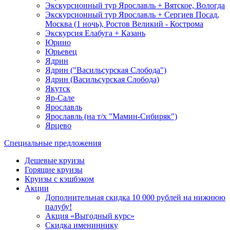
Экскурсионный тур Ярославль + Вятское, Вологда
Экскурсионный тур Ярославль + Сергиев Посад,
Москва (1 ночь), Ростов Великий - Кострома
Экскурсия Елабуга + Казань
Юрино
Юрьевец
Ядрин
Ядрин ("Васильсурская Слобода")
Ядрин (Васильсурская Слобода)
Якутск
Яр-Сале
Ярославль
Ярославль (на т/х "Мамин-Сибиряк")
Ярцево
Специальные предложения
Дешевые круизы
Горящие круизы
Круизы с кэшбэком
Акции
Дополнительная скидка 10 000 рублей на нижнюю
палубу!
Акция «Выгодный курс»
Скидка имениннику