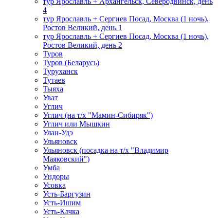
тур Ярославль + Архангельск, Северодвинск, день
4
тур Ярославль + Сергиев Посад, Москва (1 ночь),
Ростов Великий, день 1
тур Ярославль + Сергиев Посад, Москва (1 ночь),
Ростов Великий, день 2
Туров
Туров (Беларусь)
Туруханск
Тутаев
Тыяха
Уват
Углич
Углич (на т/х "Мамин-Сибиряк")
Углич или Мышкин
Улан-Удэ
Ульяновск
Ульяновск (посадка на т/х "Владимир
Маяковский")
Умба
Ундоры
Усовка
Усть-Баргузин
Усть-Ишим
Усть-Качка