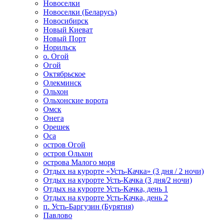
Новоселки
Новоселки (Беларусь)
Новосибирск
Новый Киеват
Новый Порт
Норильск
о. Огой
Огой
Октябрьское
Олекминск
Ольхон
Ольхонские ворота
Омск
Онега
Орешек
Оса
остров Огой
остров Ольхон
острова Малого моря
Отдых на курорте «Усть-Качка» (3 дня / 2 ночи)
Отдых на курорте Усть-Качка (3 дня/2 ночи)
Отдых на курорте Усть-Качка, день 1
Отдых на курорте Усть-Качка, день 2
п. Усть-Баргузин (Бурятия)
Павлово