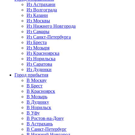
Из Астрахани
Из Волгограда
Из Казани
Из Москвы
Из Нижнего Новгорода
Из Самары
Из Санкт-Петербурга
Из Бреста
Из Мозыря
Из Красноярска
Из Норильска
Из Саратова
Из Дудинки
Город прибытия
В Москву
В Брест
В Красноярск
В Мозырь
В Дудинку
В Норильск
В Уфу
В Ростов-на-Дону
В Астрахань
В Санкт-Петербург
В Нижний Новгород