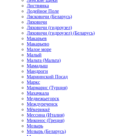
Ленские Щеки
Листвянка
Лодейное Поле
Лясковичи (Беларусь)
Ляховичи
Ляховичи (гидроузел)
Ляховичи (гидроузел) (Беларусь)
Макарьев
Макарьево
Малое море
Малый
Мальта (Мальта)
Мамадыш
Мандроги
Мариинский Посад
Маркс
Мармарис (Турция)
Махачкала
Медвежьегорск
Междуреченск
Мёкериккё
Мессина (Италия)
Миконос (Греция)
Мозырь
Мозырь (Беларусь)