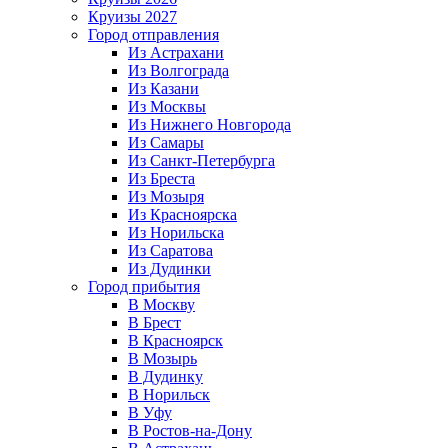
Круизы 2027
Город отправления
Из Астрахани
Из Волгограда
Из Казани
Из Москвы
Из Нижнего Новгорода
Из Самары
Из Санкт-Петербурга
Из Бреста
Из Мозыря
Из Красноярска
Из Норильска
Из Саратова
Из Дудинки
Город прибытия
В Москву
В Брест
В Красноярск
В Мозырь
В Дудинку
В Норильск
В Уфу
В Ростов-на-Дону