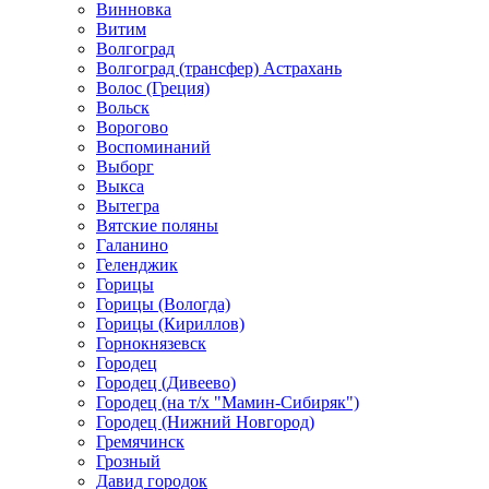
Винновка
Витим
Волгоград
Волгоград (трансфер) Астрахань
Волос (Греция)
Вольск
Ворогово
Воспоминаний
Выборг
Выкса
Вытегра
Вятские поляны
Галанино
Геленджик
Горицы
Горицы (Вологда)
Горицы (Кириллов)
Горнокнязевск
Городец
Городец (Дивеево)
Городец (на т/х "Мамин-Сибиряк")
Городец (Нижний Новгород)
Гремячинск
Грозный
Давид городок