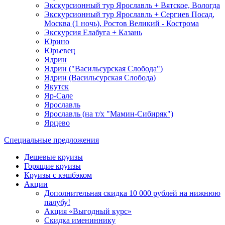
Экскурсионный тур Ярославль + Вятское, Вологда
Экскурсионный тур Ярославль + Сергиев Посад,
Москва (1 ночь), Ростов Великий - Кострома
Экскурсия Елабуга + Казань
Юрино
Юрьевец
Ядрин
Ядрин ("Васильсурская Слобода")
Ядрин (Васильсурская Слобода)
Якутск
Яр-Сале
Ярославль
Ярославль (на т/х "Мамин-Сибиряк")
Ярцево
Специальные предложения
Дешевые круизы
Горящие круизы
Круизы с кэшбэком
Акции
Дополнительная скидка 10 000 рублей на нижнюю
палубу!
Акция «Выгодный курс»
Скидка имениннику