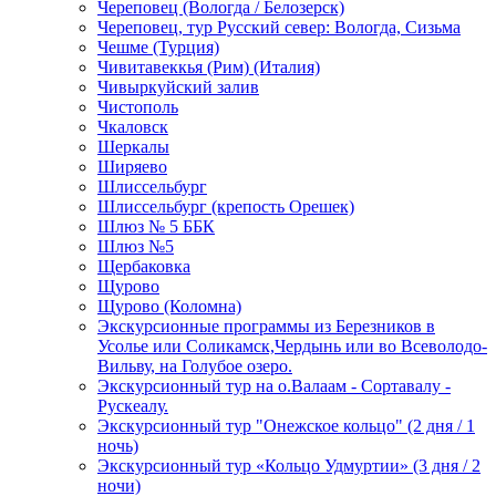
Череповец (Вологда / Белозерск)
Череповец, тур Русский север: Вологда, Сизьма
Чешме (Турция)
Чивитавеккья (Рим) (Италия)
Чивыркуйский залив
Чистополь
Чкаловск
Шеркалы
Ширяево
Шлиссельбург
Шлиссельбург (крепость Орешек)
Шлюз № 5 ББК
Шлюз №5
Щербаковка
Щурово
Щурово (Коломна)
Экскурсионные программы из Березников в
Усолье или Соликамск,Чердынь или во Всеволодо-
Вильву, на Голубое озеро.
Экскурсионный тур на о.Валаам - Сортавалу -
Рускеалу.
Экскурсионный тур "Онежское кольцо" (2 дня / 1
ночь)
Экскурсионный тур «Кольцо Удмуртии» (3 дня / 2
ночи)