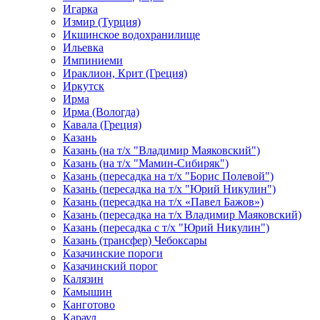
Игарка
Измир (Турция)
Икшинское водохранилище
Ильевка
Импиниеми
Ираклион, Крит (Греция)
Иркутск
Ирма
Ирма (Вологда)
Кавала (Греция)
Казань
Казань (на т/х "Владимир Маяковский")
Казань (на т/х "Мамин-Сибиряк")
Казань (пересадка на т/х "Борис Полевой")
Казань (пересадка на т/х "Юрий Никулин")
Казань (пересадка на т/х «Павел Бажов»)
Казань (пересадка на т/х Владимир Маяковский)
Казань (пересадка с т/х "Юрий Никулин")
Казань (трансфер) Чебоксары
Казачинские пороги
Казачинский порог
Калязин
Камышин
Канготово
Караул