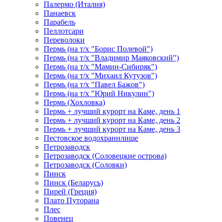
Палермо (Италия)
Панаевск
Парабель
Пеллотсари
Переволоки
Пермь (на т/х "Борис Полевой")
Пермь (на т/х "Владимир Маяковский")
Пермь (на т/х "Мамин-Сибиряк")
Пермь (на т/х "Михаил Кутузов")
Пермь (на т/х "Павел Бажов")
Пермь (на т/х "Юрий Никулин")
Пермь (Хохловка)
Пермь + лучший курорт на Каме, день 1
Пермь + лучший курорт на Каме, день 2
Пермь + лучший курорт на Каме, день 3
Пестовское водохранилище
Петрозаводск
Петрозаводск (Соловецкие острова)
Петрозаводск (Соловки)
Пинск
Пинск (Беларусь)
Пирей (Греция)
Плато Путорана
Плес
Повенец