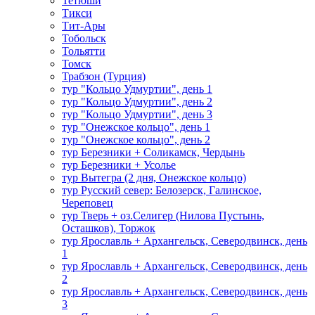
Тетюши
Тикси
Тит-Ары
Тобольск
Тольятти
Томск
Трабзон (Турция)
тур "Кольцо Удмуртии", день 1
тур "Кольцо Удмуртии", день 2
тур "Кольцо Удмуртии", день 3
тур "Онежское кольцо", день 1
тур "Онежское кольцо", день 2
тур Березники + Соликамск, Чердынь
тур Березники + Усолье
тур Вытегра (2 дня, Онежское кольцо)
тур Русский север: Белозерск, Галинское,
Череповец
тур Тверь + оз.Селигер (Нилова Пустынь,
Осташков), Торжок
тур Ярославль + Архангельск, Северодвинск, день
1
тур Ярославль + Архангельск, Северодвинск, день
2
тур Ярославль + Архангельск, Северодвинск, день
3