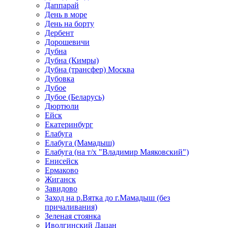
Даппарай
День в море
День на борту
Дербент
Дорошевичи
Дубна
Дубна (Кимры)
Дубна (трансфер) Москва
Дубовка
Дубое
Дубое (Беларусь)
Дюртюли
Ейск
Екатеринбург
Елабуга
Елабуга (Мамадыш)
Елабуга (на т/х "Владимир Маяковский")
Енисейск
Ермаково
Жиганск
Завидово
Заход на р.Вятка до г.Мамадыш (без
причаливания)
Зеленая стоянка
Иволгинский Дацан