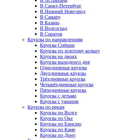
В Астрахань
В Санкт-Петербург
В Нижний Новгород
В Самару
В Казань
В Волгоград
В Саратов
Круизы по направлениям
Круизы Сибири
Круизы по золотому кольцу
Круизы на двоих
Круизы выходного дня
Однодневные круизы
Двухдневные круизы
Трёхдневные круизы
Четырёхдневные круизы
Пятидневные круизы
Круизы с детьми
Круизы с ужином
Круизы по рекам
Круизы по Волге
Круизы по Оке
Круизы по Енисею
Круизы по Каме
Круизы по Дону