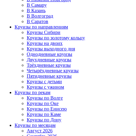
В Самару
В Казань
В Волгоград
В Саратов
Круизы по направлениям
Круизы Сибири
Круизы по золотому кольцу
Круизы на двоих
Круизы выходного дня
Однодневные круизы
Двухдневные круизы
Трёхдневные круизы
Четырёхдневные круизы
Пятидневные круизы
Круизы с детьми
Круизы с ужином
Круизы по рекам
Круизы по Волге
Круизы по Оке
Круизы по Енисею
Круизы по Каме
Круизы по Дону
Круизы по месяцам
Август 2026