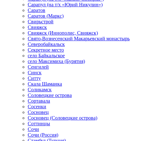
Сарапул (на т/х «Юрий Никулин»)
Саратов
Саратов (Маркс)
Свирьстрой
Свияжск
Свияжск (Иннополис, Свияжск)
Свято-Вознесенский Макарьевский монастырь
Северобайкальск
Секретное место
село Байкальское
село Максимиха (Бурятия)
Сенгилей
Синск
Ситту
Скала Шаманка
Соликамск
Соловецкие острова
Сортавала
Сосенки
Сосновец
Сосновец (Соловецкие острова)
Соттинцы
Сочи
Сочи (Россия)
Стамбул (Турция)