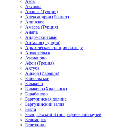
Азов
Аксарка
Аланья (Турция)
Александрия (Египет)
Алинское
Амасра (Турция)
Анапа
Андомский мыс
Анталия (Турция)
Арктическая станция на льду
Архангельск
Атаманово
Афон (Греция)
Ахтуба
Ашдод (Израиль)
Байкальское
Балаково
Балаково (Хвалынск)
Барабаново
Баргузинская долина
Баргузинский залив
Бахта
Баяндаевский Этнографический музей
Беломорск
Березники