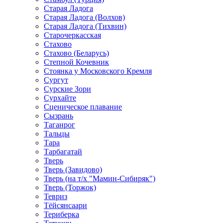
Старая Ладога
Старая Ладога (Волхов)
Старая Ладога (Тихвин)
Старочеркасская
Стахово
Стахово (Беларусь)
Степной Кочевник
Стоянка у Московского Кремля
Сургут
Сурские Зори
Сурхайте
Сценическое плавание
Сызрань
Таганрог
Тальцы
Тара
Тарбагатай
Тверь
Тверь (Завидово)
Тверь (на т/х "Мамин-Сибиряк")
Тверь (Торжок)
Тевриз
Тёйсянсаари
Териберка