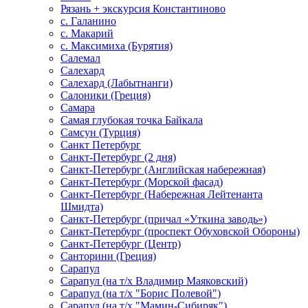
Рязань + экскурсия Константиново
с. Галанино
с. Макарий
с. Максимиха (Бурятия)
Салемал
Салехард
Салехард (Лабытнанги)
Салоники (Греция)
Самара
Самая глубокая точка Байкала
Самсун (Турция)
Санкт Петербург
Санкт-Петербург (2 дня)
Санкт-Петербург (Английская набережная)
Санкт-Петербург (Морской фасад)
Санкт-Петербург (Набережная Лейтенанта
Шмидта)
Санкт-Петербург (причал «Уткина заводь»)
Санкт-Петербург (проспект Обуховской Обороны)
Санкт-Петербург (Центр)
Санторини (Греция)
Сарапул
Сарапул (на т/х Владимир Маяковский)
Сарапул (на т/х "Борис Полевой")
Сарапул (на т/х "Мамин-Сибиряк")