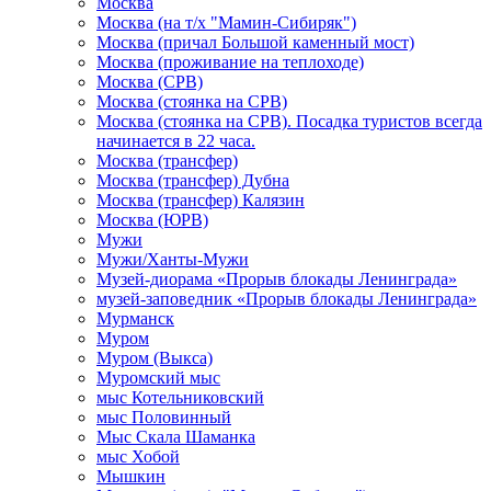
Москва
Москва (на т/х "Мамин-Сибиряк")
Москва (причал Большой каменный мост)
Москва (проживание на теплоходе)
Москва (СРВ)
Москва (стоянка на СРВ)
Москва (стоянка на СРВ). Посадка туристов всегда
начинается в 22 часа.
Москва (трансфер)
Москва (трансфер) Дубна
Москва (трансфер) Калязин
Москва (ЮРВ)
Мужи
Мужи/Ханты-Мужи
Музей-диорама «Прорыв блокады Ленинграда»
музей-заповедник «Прорыв блокады Ленинграда»
Мурманск
Муром
Муром (Выкса)
Муромский мыс
мыс Котельниковский
мыс Половинный
Мыс Скала Шаманка
мыс Хобой
Мышкин