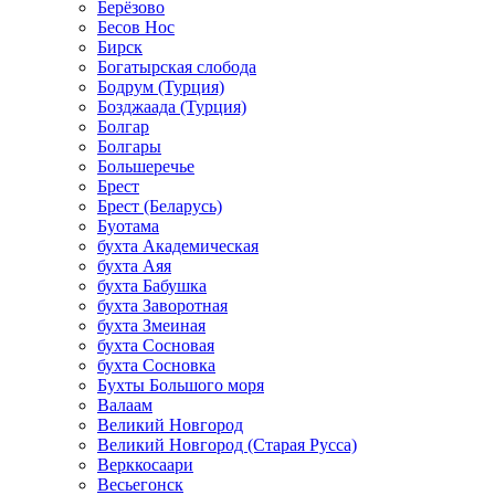
Берёзово
Бесов Нос
Бирск
Богатырская слобода
Бодрум (Турция)
Бозджаада (Турция)
Болгар
Болгары
Большеречье
Брест
Брест (Беларусь)
Буотама
бухта Академическая
бухта Аяя
бухта Бабушка
бухта Заворотная
бухта Змеиная
бухта Сосновая
бухта Сосновка
Бухты Большого моря
Валаам
Великий Новгород
Великий Новгород (Старая Русса)
Верккосаари
Весьегонск