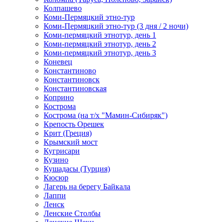
Колпашево
Коми-Пермяцкий этно-тур
Коми-Пермяцкий этно-тур (3 дня / 2 ночи)
Коми-пермяцкий этнотур, день 1
Коми-пермяцкий этнотур, день 2
Коми-пермяцкий этнотур, день 3
Коневец
Константиново
Константиновск
Константиновская
Коприно
Кострома
Кострома (на т/х "Мамин-Сибиряк")
Крепость Орешек
Крит (Греция)
Крымский мост
Кугрисари
Кузино
Кушадасы (Турция)
Кюсюр
Лагерь на берегу Байкала
Лаппи
Ленск
Ленские Столбы