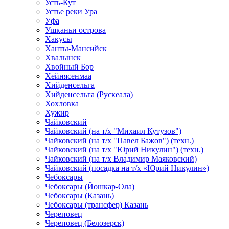
Усть-Кут
Устье реки Ура
Уфа
Ушканьи острова
Хакусы
Ханты-Мансийск
Хвалынск
Хвойный Бор
Хейнясенмаа
Хийденсельга
Хийденсельга (Рускеала)
Хохловка
Хужир
Чайковский
Чайковский (на т/х "Михаил Кутузов")
Чайковский (на т/х "Павел Бажов") (техн.)
Чайковский (на т/х "Юрий Никулин") (техн.)
Чайковский (на т/х Владимир Маяковский)
Чайковский (посадка на т/х «Юрий Никулин»)
Чебоксары
Чебоксары (Йошкар-Ола)
Чебоксары (Казань)
Чебоксары (трансфер) Казань
Череповец
Череповец (Белозерск)