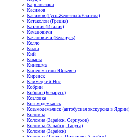
Карпансаари
Касимов
Касимов (Гусь-Железный/Елатьма)
Катаколон (Греция)
Катания (Италия)
Качановичи
Качановичи (Беларусь)
Келло
Кижи
Кий
Кимры
Кинешма
Кинешма или Юрьевец
Киренск
Климецкий Нос
Кобрин
Кобрин (Беларусь)
Козловка
Козьмодемьянск
Козьмодемьянск (автобусная экскурсия в Ядрин)
Коломна
Коломна (Зарайск, Серпухов)
Коломна (Зарайск, Таруса)
Коломна (Зарайск)
Коломна (Таруса, Поленово, Зарайск)