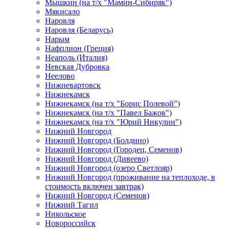
Мышкин (на т/х "Мамин-Сибиряк")
Мякисало
Наровля
Наровля (Беларусь)
Нарым
Нафплион (Греция)
Неаполь (Италия)
Невская Дубровка
Неелово
Нижневартовск
Нижнекамск
Нижнекамск (на т/х "Борис Полевой")
Нижнекамск (на т/х "Павел Бажов")
Нижнекамск (на т/х "Юрий Никулин")
Нижний Новгород
Нижний Новгород (Болдино)
Нижний Новгород (Городец, Семенов)
Нижний Новгород (Дивеево)
Нижний Новгород (озеро Светлояр)
Нижний Новгород (проживание на теплоходе, в
стоимость включен завтрак)
Нижний Новгород (Семенов)
Нижний Тагил
Никольское
Новороссийск