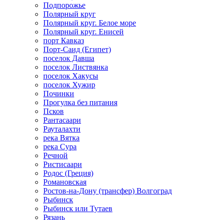
Подпорожье
Полярный круг
Полярный круг. Белое море
Полярный круг. Енисей
порт Кавказ
Порт-Саид (Египет)
поселок Давша
поселок Листвянка
поселок Хакусы
поселок Хужир
Починки
Прогулка без питания
Псков
Рантасаари
Рауталахти
река Вятка
река Сура
Речной
Ристисаари
Родос (Греция)
Романовская
Ростов-на-Дону (трансфер) Волгоград
Рыбинск
Рыбинск или Тутаев
Рязань