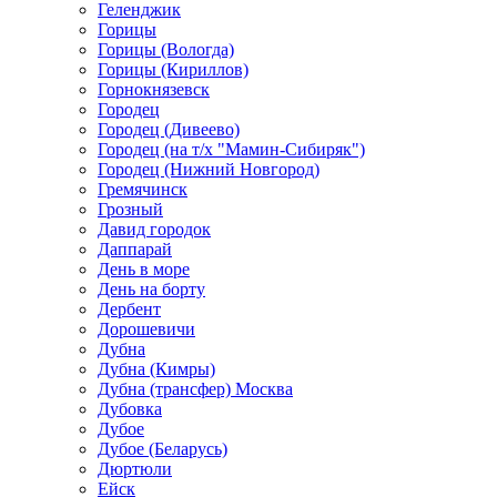
Геленджик
Горицы
Горицы (Вологда)
Горицы (Кириллов)
Горнокнязевск
Городец
Городец (Дивеево)
Городец (на т/х "Мамин-Сибиряк")
Городец (Нижний Новгород)
Гремячинск
Грозный
Давид городок
Даппарай
День в море
День на борту
Дербент
Дорошевичи
Дубна
Дубна (Кимры)
Дубна (трансфер) Москва
Дубовка
Дубое
Дубое (Беларусь)
Дюртюли
Ейск