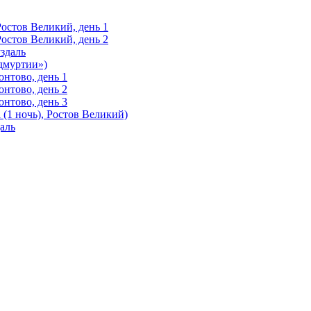
Ростов Великий, день 1
Ростов Великий, день 2
здаль
Удмуртии»)
нтово, день 1
нтово, день 2
нтово, день 3
(1 ночь), Ростов Великий)
аль