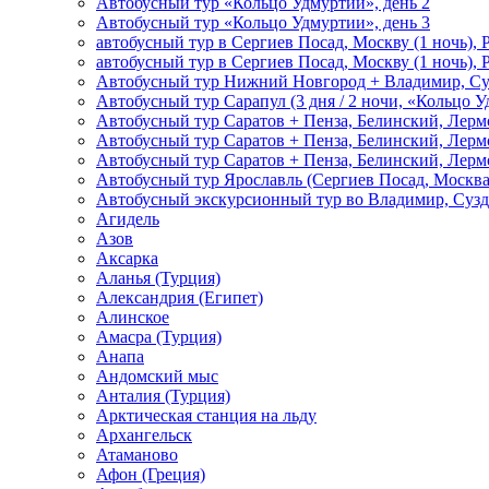
Автобусный тур «Кольцо Удмуртии», день 2
Автобусный тур «Кольцо Удмуртии», день 3
автобусный тур в Сергиев Посад, Москву (1 ночь), 
автобусный тур в Сергиев Посад, Москву (1 ночь), 
Автобусный тур Нижний Новгород + Владимир, Су
Автобусный тур Сарапул (3 дня / 2 ночи, «Кольцо 
Автобусный тур Саратов + Пенза, Белинский, Лермо
Автобусный тур Саратов + Пенза, Белинский, Лермо
Автобусный тур Саратов + Пенза, Белинский, Лермо
Автобусный тур Ярославль (Сергиев Посад, Москва 
Автобусный экскурсионный тур во Владимир, Сузд
Агидель
Азов
Аксарка
Аланья (Турция)
Александрия (Египет)
Алинское
Амасра (Турция)
Анапа
Андомский мыс
Анталия (Турция)
Арктическая станция на льду
Архангельск
Атаманово
Афон (Греция)