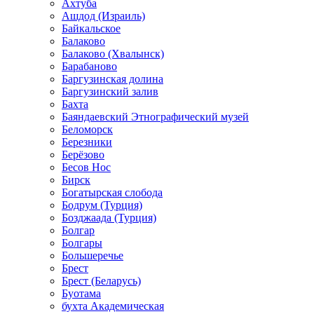
Ахтуба
Ашдод (Израиль)
Байкальское
Балаково
Балаково (Хвалынск)
Барабаново
Баргузинская долина
Баргузинский залив
Бахта
Баяндаевский Этнографический музей
Беломорск
Березники
Берёзово
Бесов Нос
Бирск
Богатырская слобода
Бодрум (Турция)
Бозджаада (Турция)
Болгар
Болгары
Большеречье
Брест
Брест (Беларусь)
Буотама
бухта Академическая