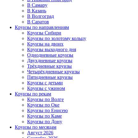
В Самару
В Казань
В Волгоград
В Саратов
Круизы по направлениям
Круизы Сибири
Круизы по золотому кольцу
Круизы на двоих
Круизы выходного дня
Однодневные круизы
Двухдневные круизы
Трёхдневные круизы
Четырёхдневные круизы
Пятидневные круизы
Круизы с детьми
Круизы с ужином
Круизы по рекам
Круизы по Волге
Круизы по Оке
Круизы по Енисею
Круизы по Каме
Круизы по Дону
Круизы по месяцам
Август 2026