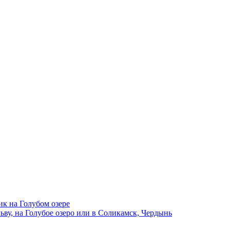
ик на Голубом озере
ву, на Голубое озеро или в Соликамск, Чердынь