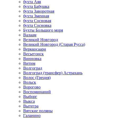
бухта Аяя
бухта Бабушка
бухта Заворотная
бухта Змеиная
бухта Сосновая
бухта Сосновка
Бухты Большого моря
Валаам
Великий Новгород
Великий Новгород (Старая Русса)
Верккосаари
Весьегонск
Винновка
Витим
Волгоград
Волгоград (трансфер) Астрахань
Волос (Греция)
Вольск
Ворогово
Воспоминаний
Выборг
Выкса
Вытегра
Вятские поляны
Галанино