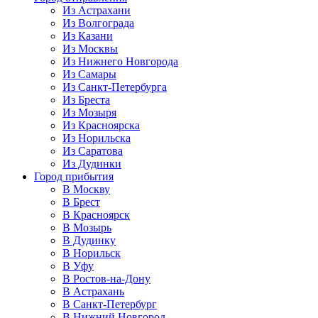
Из Астрахани
Из Волгограда
Из Казани
Из Москвы
Из Нижнего Новгорода
Из Самары
Из Санкт-Петербурга
Из Бреста
Из Мозыря
Из Красноярска
Из Норильска
Из Саратова
Из Дудинки
Город прибытия
В Москву
В Брест
В Красноярск
В Мозырь
В Дудинку
В Норильск
В Уфу
В Ростов-на-Дону
В Астрахань
В Санкт-Петербург
В Нижний Новгород