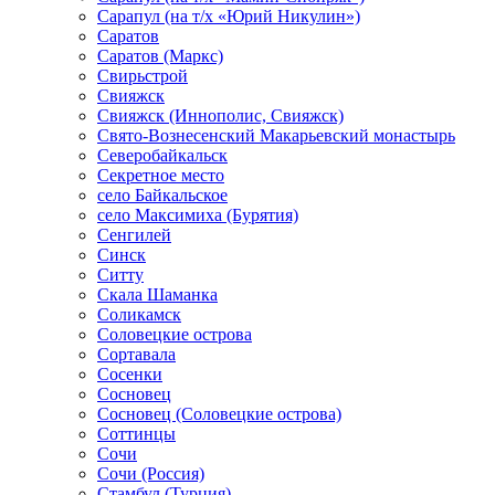
Сарапул (на т/х «Юрий Никулин»)
Саратов
Саратов (Маркс)
Свирьстрой
Свияжск
Свияжск (Иннополис, Свияжск)
Свято-Вознесенский Макарьевский монастырь
Северобайкальск
Секретное место
село Байкальское
село Максимиха (Бурятия)
Сенгилей
Синск
Ситту
Скала Шаманка
Соликамск
Соловецкие острова
Сортавала
Сосенки
Сосновец
Сосновец (Соловецкие острова)
Соттинцы
Сочи
Сочи (Россия)
Стамбул (Турция)