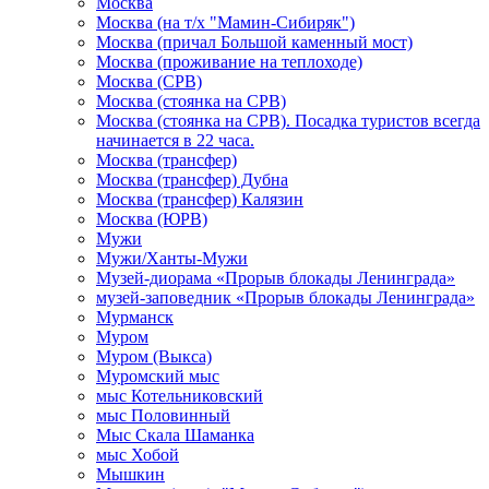
Москва
Москва (на т/х "Мамин-Сибиряк")
Москва (причал Большой каменный мост)
Москва (проживание на теплоходе)
Москва (СРВ)
Москва (стоянка на СРВ)
Москва (стоянка на СРВ). Посадка туристов всегда
начинается в 22 часа.
Москва (трансфер)
Москва (трансфер) Дубна
Москва (трансфер) Калязин
Москва (ЮРВ)
Мужи
Мужи/Ханты-Мужи
Музей-диорама «Прорыв блокады Ленинграда»
музей-заповедник «Прорыв блокады Ленинграда»
Мурманск
Муром
Муром (Выкса)
Муромский мыс
мыс Котельниковский
мыс Половинный
Мыс Скала Шаманка
мыс Хобой
Мышкин