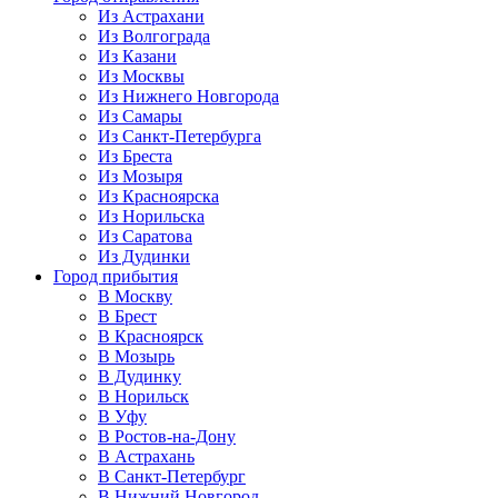
Из Астрахани
Из Волгограда
Из Казани
Из Москвы
Из Нижнего Новгорода
Из Самары
Из Санкт-Петербурга
Из Бреста
Из Мозыря
Из Красноярска
Из Норильска
Из Саратова
Из Дудинки
Город прибытия
В Москву
В Брест
В Красноярск
В Мозырь
В Дудинку
В Норильск
В Уфу
В Ростов-на-Дону
В Астрахань
В Санкт-Петербург
В Нижний Новгород