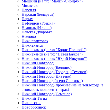
Мышкин (на т/х "Мамин-Сибиряк")
Мякисало
Наровля
Наровля (Беларусь)
Нарым
Нафплион (Греция)
Неаполь (Италия)
Невская Дубровка
Неелово
Нижневартовск
Нижнекамск
Нижнекамск (на т/х "Борис Полевой")
Нижнекамск (на т/х "Павел Бажов")
Нижнекамск (на т/х "Юрий Никулин")
Нижний Новгород
Нижний Новгород (Болдино)
Нижний Новгород (Городец, Семенов)
Нижний Новгород (Дивеево)
Нижний Новгород (озеро Светлояр)
Нижний Новгород (проживание на теплоходе, в
стоимость включен завтрак)
Нижний Новгород (Семенов)
Нижний Тагил
Никольское
Новороссийск