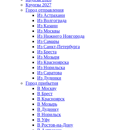
Круизы 2027
Город отправления
Из Астрахани
Из Волгограда
Из Казани
Из Москвы
Из Нижнего Новгорода
Из Самары
Из Санкт-Петербурга
Из Бреста
Из Мозыря
Из Красноярска
Из Норильска
Из Саратова
Из Дудинки
Город прибытия
В Москву
В Брест
В Красноярск
В Мозырь
В Дудинку
В Норильск
В Уфу
В Ростов-на-Дону