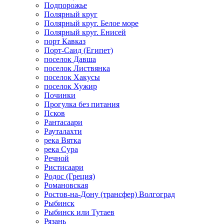
Подпорожье
Полярный круг
Полярный круг. Белое море
Полярный круг. Енисей
порт Кавказ
Порт-Саид (Египет)
поселок Давша
поселок Листвянка
поселок Хакусы
поселок Хужир
Починки
Прогулка без питания
Псков
Рантасаари
Рауталахти
река Вятка
река Сура
Речной
Ристисаари
Родос (Греция)
Романовская
Ростов-на-Дону (трансфер) Волгоград
Рыбинск
Рыбинск или Тутаев
Рязань