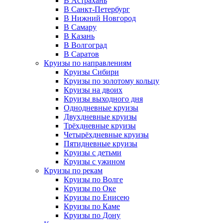
В Астрахань
В Санкт-Петербург
В Нижний Новгород
В Самару
В Казань
В Волгоград
В Саратов
Круизы по направлениям
Круизы Сибири
Круизы по золотому кольцу
Круизы на двоих
Круизы выходного дня
Однодневные круизы
Двухдневные круизы
Трёхдневные круизы
Четырёхдневные круизы
Пятидневные круизы
Круизы с детьми
Круизы с ужином
Круизы по рекам
Круизы по Волге
Круизы по Оке
Круизы по Енисею
Круизы по Каме
Круизы по Дону