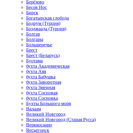
Берёзово
Бесов Нос
Бирск
Богатырская слобода
Бодрум (Турция)
Бозджаада (Турция)
Болгар
Болгары
Большеречье
Брест
Брест (Беларусь)
Буотама
бухта Академическая
бухта Аяя
бухта Бабушка
бухта Заворотная
бухта Змеиная
бухта Сосновая
бухта Сосновка
Бухты Большого моря
Валаам
Великий Новгород
Великий Новгород (Старая Русса)
Верккосаари
Весьегонск