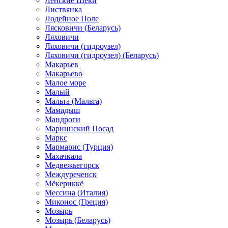
Ленские Щеки
Листвянка
Лодейное Поле
Лясковичи (Беларусь)
Ляховичи
Ляховичи (гидроузел)
Ляховичи (гидроузел) (Беларусь)
Макарьев
Макарьево
Малое море
Малый
Мальта (Мальта)
Мамадыш
Мандроги
Мариинский Посад
Маркс
Мармарис (Турция)
Махачкала
Медвежьегорск
Междуреченск
Мёкериккё
Мессина (Италия)
Миконос (Греция)
Мозырь
Мозырь (Беларусь)