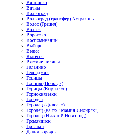
Винновка
Витим
Волгоград
Волгоград (трансфер) Астрахань
Волос (Греция)
Вольск
Ворогово
Воспоминаний
Выборг
Выкса
Вытегра
Вятские поляны
Галанино
Геленджик
Горицы
Горицы (Вологда)
Горицы (Кириллов)
Горнокнязевск
Городец
Городец (Дивеево)
Городец (на т/х "Мамин-Сибиряк")
Городец (Нижний Новгород)
Гремячинск
Грозный
Давид городок