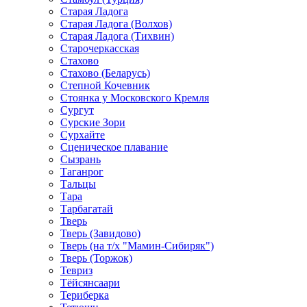
Старая Ладога
Старая Ладога (Волхов)
Старая Ладога (Тихвин)
Старочеркасская
Стахово
Стахово (Беларусь)
Степной Кочевник
Стоянка у Московского Кремля
Сургут
Сурские Зори
Сурхайте
Сценическое плавание
Сызрань
Таганрог
Тальцы
Тара
Тарбагатай
Тверь
Тверь (Завидово)
Тверь (на т/х "Мамин-Сибиряк")
Тверь (Торжок)
Тевриз
Тёйсянсаари
Териберка