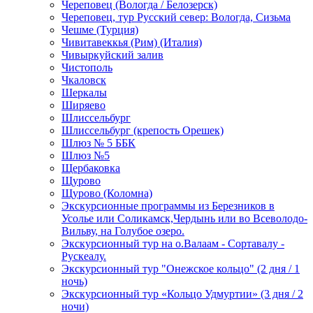
Череповец (Вологда / Белозерск)
Череповец, тур Русский север: Вологда, Сизьма
Чешме (Турция)
Чивитавеккья (Рим) (Италия)
Чивыркуйский залив
Чистополь
Чкаловск
Шеркалы
Ширяево
Шлиссельбург
Шлиссельбург (крепость Орешек)
Шлюз № 5 ББК
Шлюз №5
Щербаковка
Щурово
Щурово (Коломна)
Экскурсионные программы из Березников в
Усолье или Соликамск,Чердынь или во Всеволодо-
Вильву, на Голубое озеро.
Экскурсионный тур на о.Валаам - Сортавалу -
Рускеалу.
Экскурсионный тур "Онежское кольцо" (2 дня / 1
ночь)
Экскурсионный тур «Кольцо Удмуртии» (3 дня / 2
ночи)