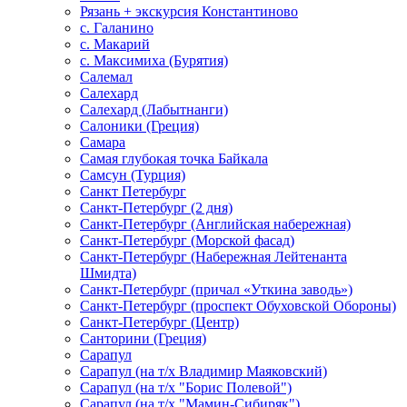
Рязань + экскурсия Константиново
с. Галанино
с. Макарий
с. Максимиха (Бурятия)
Салемал
Салехард
Салехард (Лабытнанги)
Салоники (Греция)
Самара
Самая глубокая точка Байкала
Самсун (Турция)
Санкт Петербург
Санкт-Петербург (2 дня)
Санкт-Петербург (Английская набережная)
Санкт-Петербург (Морской фасад)
Санкт-Петербург (Набережная Лейтенанта
Шмидта)
Санкт-Петербург (причал «Уткина заводь»)
Санкт-Петербург (проспект Обуховской Обороны)
Санкт-Петербург (Центр)
Санторини (Греция)
Сарапул
Сарапул (на т/х Владимир Маяковский)
Сарапул (на т/х "Борис Полевой")
Сарапул (на т/х "Мамин-Сибиряк")