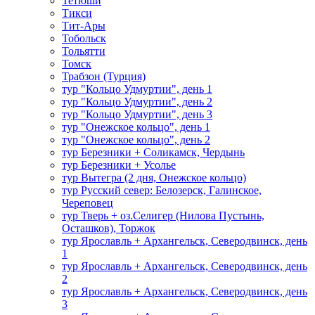
Тетюши
Тикси
Тит-Ары
Тобольск
Тольятти
Томск
Трабзон (Турция)
тур "Кольцо Удмуртии", день 1
тур "Кольцо Удмуртии", день 2
тур "Кольцо Удмуртии", день 3
тур "Онежское кольцо", день 1
тур "Онежское кольцо", день 2
тур Березники + Соликамск, Чердынь
тур Березники + Усолье
тур Вытегра (2 дня, Онежское кольцо)
тур Русский север: Белозерск, Галинское,
Череповец
тур Тверь + оз.Селигер (Нилова Пустынь,
Осташков), Торжок
тур Ярославль + Архангельск, Северодвинск, день
1
тур Ярославль + Архангельск, Северодвинск, день
2
тур Ярославль + Архангельск, Северодвинск, день
3