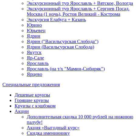
Экскурсионный тур Ярославль + Вятское, Вологда
Экскурсионный тур Ярославль + Сергиев Посад,
Москва (1 ночь), Ростов Великий - Кострома
Экскурсия Елабуга + Казань
Юрино
Юрьевец
Ядрин
Ядрин ("Васильсурская Слобода")
Ядрин (Васильсурская Слобода)
Якутск
Яр-Сале
Ярославль
Ярославль (на т/х "Мамин-Сибиряк")
Ярцево
Специальные предложения
Дешевые круизы
Горящие круизы
Круизы с кэшбэком
Акции
Дополнительная скидка 10 000 рублей на нижнюю
палубу!
Акция «Выгодный курс»
Скидка имениннику