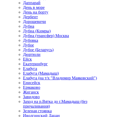
Даппарай
День в море
День на борту
Дербент
Дорошевичи
Дубна
Дубна (Кимры)
Дубна (трансфер) Москва
Дубовка
Дубое
Дубое (Беларусь)
Дюртюли
Ейск
Екатеринбург
Елабуга
Елабуга (Мамадыш)
Елабуга (на т/х "Владимир Маяковский")
Енисейск
Ермаково
Жиганск
Завидово
Заход на р.Вятка до г.Мамадыш (без
причаливания)
Зеленая стоянка
Иволгинский Дацан