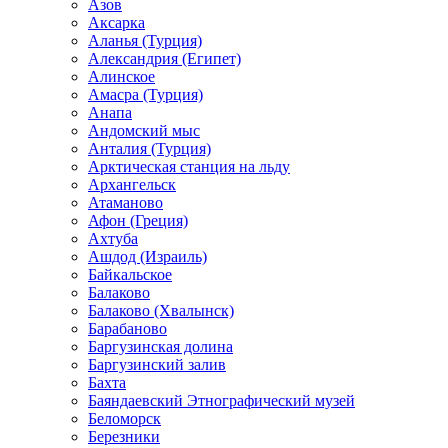
Азов
Аксарка
Аланья (Турция)
Александрия (Египет)
Алинское
Амасра (Турция)
Анапа
Андомский мыс
Анталия (Турция)
Арктическая станция на льду
Архангельск
Атаманово
Афон (Греция)
Ахтуба
Ашдод (Израиль)
Байкальское
Балаково
Балаково (Хвалынск)
Барабаново
Баргузинская долина
Баргузинский залив
Бахта
Баяндаевский Этнографический музей
Беломорск
Березники