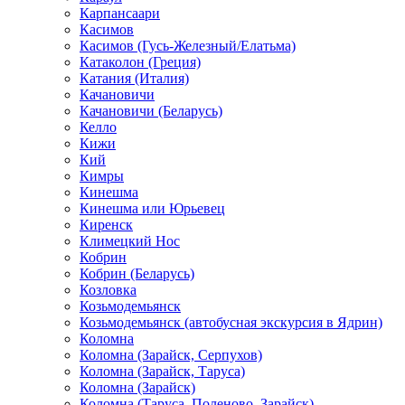
Карпансаари
Касимов
Касимов (Гусь-Железный/Елатьма)
Катаколон (Греция)
Катания (Италия)
Качановичи
Качановичи (Беларусь)
Келло
Кижи
Кий
Кимры
Кинешма
Кинешма или Юрьевец
Киренск
Климецкий Нос
Кобрин
Кобрин (Беларусь)
Козловка
Козьмодемьянск
Козьмодемьянск (автобусная экскурсия в Ядрин)
Коломна
Коломна (Зарайск, Серпухов)
Коломна (Зарайск, Таруса)
Коломна (Зарайск)
Коломна (Таруса, Поленово, Зарайск)