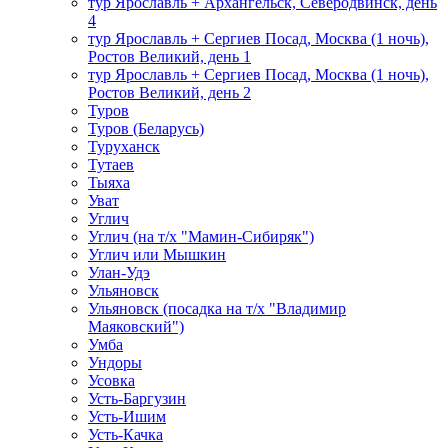
тур Ярославль + Архангельск, Северодвинск, день
4
тур Ярославль + Сергиев Посад, Москва (1 ночь),
Ростов Великий, день 1
тур Ярославль + Сергиев Посад, Москва (1 ночь),
Ростов Великий, день 2
Туров
Туров (Беларусь)
Туруханск
Тутаев
Тыяха
Уват
Углич
Углич (на т/х "Мамин-Сибиряк")
Углич или Мышкин
Улан-Удэ
Ульяновск
Ульяновск (посадка на т/х "Владимир
Маяковский")
Умба
Ундоры
Усовка
Усть-Баргузин
Усть-Ишим
Усть-Качка