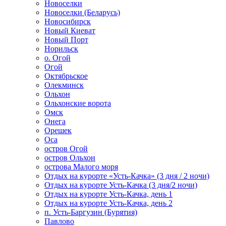
Новоселки
Новоселки (Беларусь)
Новосибирск
Новый Киеват
Новый Порт
Норильск
о. Огой
Огой
Октябрьское
Олекминск
Ольхон
Ольхонские ворота
Омск
Онега
Орешек
Оса
остров Огой
остров Ольхон
острова Малого моря
Отдых на курорте «Усть-Качка» (3 дня / 2 ночи)
Отдых на курорте Усть-Качка (3 дня/2 ночи)
Отдых на курорте Усть-Качка, день 1
Отдых на курорте Усть-Качка, день 2
п. Усть-Баргузин (Бурятия)
Павлово