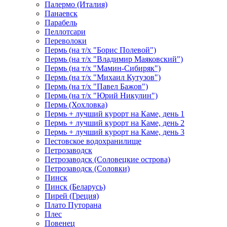
Палермо (Италия)
Панаевск
Парабель
Пеллотсари
Переволоки
Пермь (на т/х "Борис Полевой")
Пермь (на т/х "Владимир Маяковский")
Пермь (на т/х "Мамин-Сибиряк")
Пермь (на т/х "Михаил Кутузов")
Пермь (на т/х "Павел Бажов")
Пермь (на т/х "Юрий Никулин")
Пермь (Хохловка)
Пермь + лучший курорт на Каме, день 1
Пермь + лучший курорт на Каме, день 2
Пермь + лучший курорт на Каме, день 3
Пестовское водохранилище
Петрозаводск
Петрозаводск (Соловецкие острова)
Петрозаводск (Соловки)
Пинск
Пинск (Беларусь)
Пирей (Греция)
Плато Путорана
Плес
Повенец