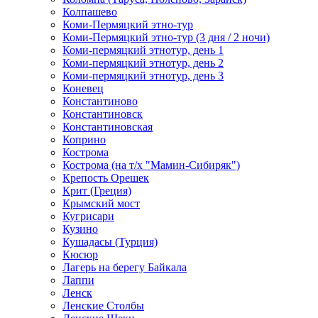
Колпашево
Коми-Пермяцкий этно-тур
Коми-Пермяцкий этно-тур (3 дня / 2 ночи)
Коми-пермяцкий этнотур, день 1
Коми-пермяцкий этнотур, день 2
Коми-пермяцкий этнотур, день 3
Коневец
Константиново
Константиновск
Константиновская
Коприно
Кострома
Кострома (на т/х "Мамин-Сибиряк")
Крепость Орешек
Крит (Греция)
Крымский мост
Кугрисари
Кузино
Кушадасы (Турция)
Кюсюр
Лагерь на берегу Байкала
Лаппи
Ленск
Ленские Столбы