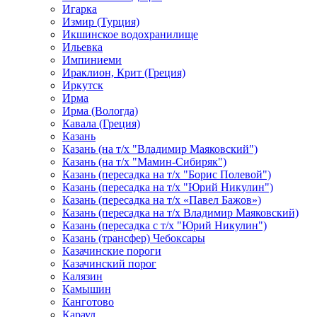
Игарка
Измир (Турция)
Икшинское водохранилище
Ильевка
Импиниеми
Ираклион, Крит (Греция)
Иркутск
Ирма
Ирма (Вологда)
Кавала (Греция)
Казань
Казань (на т/х "Владимир Маяковский")
Казань (на т/х "Мамин-Сибиряк")
Казань (пересадка на т/х "Борис Полевой")
Казань (пересадка на т/х "Юрий Никулин")
Казань (пересадка на т/х «Павел Бажов»)
Казань (пересадка на т/х Владимир Маяковский)
Казань (пересадка с т/х "Юрий Никулин")
Казань (трансфер) Чебоксары
Казачинские пороги
Казачинский порог
Калязин
Камышин
Канготово
Караул