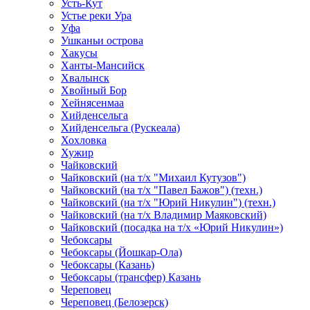
Усть-Кут
Устье реки Ура
Уфа
Ушканьи острова
Хакусы
Ханты-Мансийск
Хвалынск
Хвойный Бор
Хейнясенмаа
Хийденсельга
Хийденсельга (Рускеала)
Хохловка
Хужир
Чайковский
Чайковский (на т/х "Михаил Кутузов")
Чайковский (на т/х "Павел Бажов") (техн.)
Чайковский (на т/х "Юрий Никулин") (техн.)
Чайковский (на т/х Владимир Маяковский)
Чайковский (посадка на т/х «Юрий Никулин»)
Чебоксары
Чебоксары (Йошкар-Ола)
Чебоксары (Казань)
Чебоксары (трансфер) Казань
Череповец
Череповец (Белозерск)