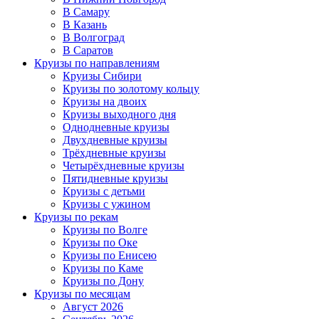
В Самару
В Казань
В Волгоград
В Саратов
Круизы по направлениям
Круизы Сибири
Круизы по золотому кольцу
Круизы на двоих
Круизы выходного дня
Однодневные круизы
Двухдневные круизы
Трёхдневные круизы
Четырёхдневные круизы
Пятидневные круизы
Круизы с детьми
Круизы с ужином
Круизы по рекам
Круизы по Волге
Круизы по Оке
Круизы по Енисею
Круизы по Каме
Круизы по Дону
Круизы по месяцам
Август 2026