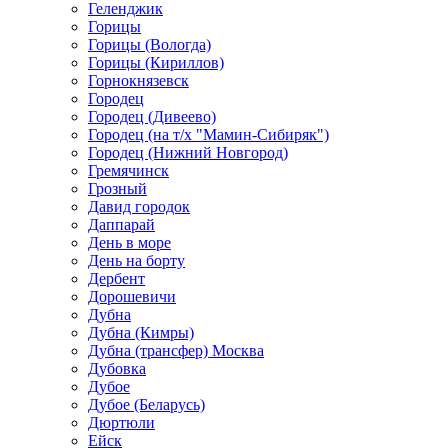
Геленджик
Горицы
Горицы (Вологда)
Горицы (Кириллов)
Горнокнязевск
Городец
Городец (Дивеево)
Городец (на т/х "Мамин-Сибиряк")
Городец (Нижний Новгород)
Гремячинск
Грозный
Давид городок
Даппарай
День в море
День на борту
Дербент
Дорошевичи
Дубна
Дубна (Кимры)
Дубна (трансфер) Москва
Дубовка
Дубое
Дубое (Беларусь)
Дюртюли
Ейск