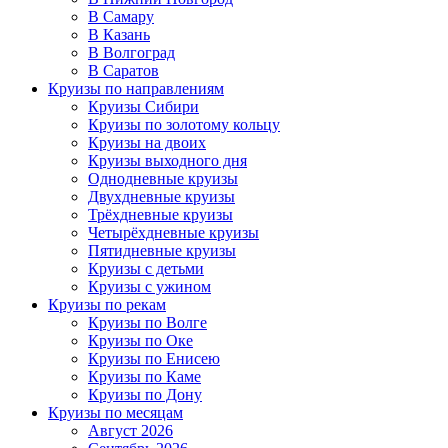
В Самару
В Казань
В Волгоград
В Саратов
Круизы по направлениям
Круизы Сибири
Круизы по золотому кольцу
Круизы на двоих
Круизы выходного дня
Однодневные круизы
Двухдневные круизы
Трёхдневные круизы
Четырёхдневные круизы
Пятидневные круизы
Круизы с детьми
Круизы с ужином
Круизы по рекам
Круизы по Волге
Круизы по Оке
Круизы по Енисею
Круизы по Каме
Круизы по Дону
Круизы по месяцам
Август 2026