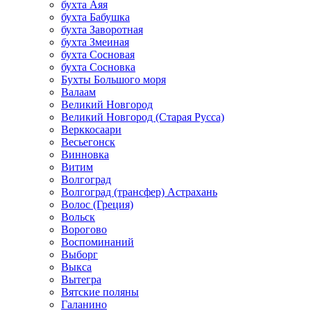
бухта Аяя
бухта Бабушка
бухта Заворотная
бухта Змеиная
бухта Сосновая
бухта Сосновка
Бухты Большого моря
Валаам
Великий Новгород
Великий Новгород (Старая Русса)
Верккосаари
Весьегонск
Винновка
Витим
Волгоград
Волгоград (трансфер) Астрахань
Волос (Греция)
Вольск
Ворогово
Воспоминаний
Выборг
Выкса
Вытегра
Вятские поляны
Галанино