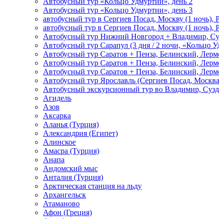
Автобусный тур «Кольцо Удмуртии», день 2
Автобусный тур «Кольцо Удмуртии», день 3
автобусный тур в Сергиев Посад, Москву (1 ночь), 
автобусный тур в Сергиев Посад, Москву (1 ночь), 
Автобусный тур Нижний Новгород + Владимир, Су
Автобусный тур Сарапул (3 дня / 2 ночи, «Кольцо 
Автобусный тур Саратов + Пенза, Белинский, Лермо
Автобусный тур Саратов + Пенза, Белинский, Лермо
Автобусный тур Саратов + Пенза, Белинский, Лермо
Автобусный тур Ярославль (Сергиев Посад, Москва 
Автобусный экскурсионный тур во Владимир, Сузд
Агидель
Азов
Аксарка
Аланья (Турция)
Александрия (Египет)
Алинское
Амасра (Турция)
Анапа
Андомский мыс
Анталия (Турция)
Арктическая станция на льду
Архангельск
Атаманово
Афон (Греция)