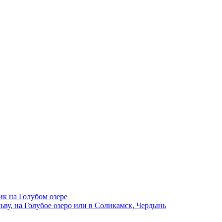
ик на Голубом озере
ву, на Голубое озеро или в Соликамск, Чердынь