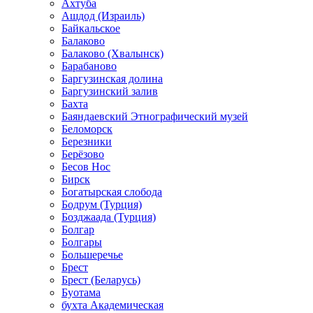
Ахтуба
Ашдод (Израиль)
Байкальское
Балаково
Балаково (Хвалынск)
Барабаново
Баргузинская долина
Баргузинский залив
Бахта
Баяндаевский Этнографический музей
Беломорск
Березники
Берёзово
Бесов Нос
Бирск
Богатырская слобода
Бодрум (Турция)
Бозджаада (Турция)
Болгар
Болгары
Большеречье
Брест
Брест (Беларусь)
Буотама
бухта Академическая