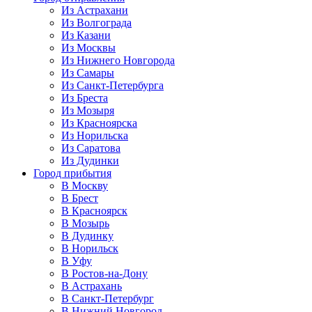
Из Астрахани
Из Волгограда
Из Казани
Из Москвы
Из Нижнего Новгорода
Из Самары
Из Санкт-Петербурга
Из Бреста
Из Мозыря
Из Красноярска
Из Норильска
Из Саратова
Из Дудинки
Город прибытия
В Москву
В Брест
В Красноярск
В Мозырь
В Дудинку
В Норильск
В Уфу
В Ростов-на-Дону
В Астрахань
В Санкт-Петербург
В Нижний Новгород