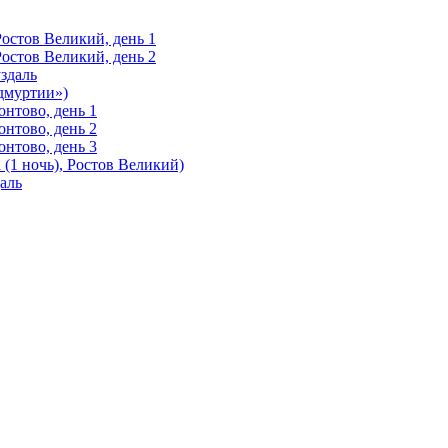
Ростов Великий, день 1
Ростов Великий, день 2
здаль
Удмуртии»)
нтово, день 1
нтово, день 2
нтово, день 3
(1 ночь), Ростов Великий)
аль