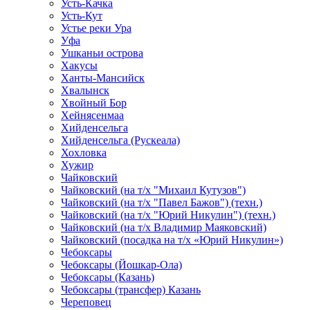
Усть-Качка
Усть-Кут
Устье реки Ура
Уфа
Ушканьи острова
Хакусы
Ханты-Мансийск
Хвалынск
Хвойный Бор
Хейнясенмаа
Хийденсельга
Хийденсельга (Рускеала)
Хохловка
Хужир
Чайковский
Чайковский (на т/х "Михаил Кутузов")
Чайковский (на т/х "Павел Бажов") (техн.)
Чайковский (на т/х "Юрий Никулин") (техн.)
Чайковский (на т/х Владимир Маяковский)
Чайковский (посадка на т/х «Юрий Никулин»)
Чебоксары
Чебоксары (Йошкар-Ола)
Чебоксары (Казань)
Чебоксары (трансфер) Казань
Череповец