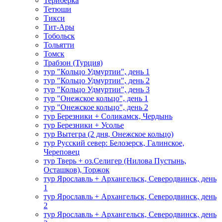
Териберка
Тетюши
Тикси
Тит-Ары
Тобольск
Тольятти
Томск
Трабзон (Турция)
тур "Кольцо Удмуртии", день 1
тур "Кольцо Удмуртии", день 2
тур "Кольцо Удмуртии", день 3
тур "Онежское кольцо", день 1
тур "Онежское кольцо", день 2
тур Березники + Соликамск, Чердынь
тур Березники + Усолье
тур Вытегра (2 дня, Онежское кольцо)
тур Русский север: Белозерск, Галинское,
Череповец
тур Тверь + оз.Селигер (Нилова Пустынь,
Осташков), Торжок
тур Ярославль + Архангельск, Северодвинск, день
1
тур Ярославль + Архангельск, Северодвинск, день
2
тур Ярославль + Архангельск, Северодвинск, день