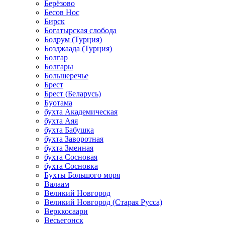
Берёзово
Бесов Нос
Бирск
Богатырская слобода
Бодрум (Турция)
Бозджаада (Турция)
Болгар
Болгары
Большеречье
Брест
Брест (Беларусь)
Буотама
бухта Академическая
бухта Аяя
бухта Бабушка
бухта Заворотная
бухта Змеиная
бухта Сосновая
бухта Сосновка
Бухты Большого моря
Валаам
Великий Новгород
Великий Новгород (Старая Русса)
Верккосаари
Весьегонск