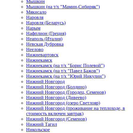
Мышкин
Мышкин (на т/х "Мамин-Сибиряк")
Мякисало
Наровля
Наровля (Беларусь)
Нарым
Нафплион (Греция)
Неаполь (Италия)
Невская Дубровка
Неелово
Нижневартовск
Нижнекамск
Нижнекамск (на т/х "Борис Полевой")
Нижнекамск (на т/х "Павел Бажов")
Нижнекамск (на т/х "Юрий Никулин")
Нижний Новгород
Нижний Новгород (Болдино)
Нижний Новгород (Городец, Семенов)
Нижний Новгород (Дивеево)
Нижний Новгород (озеро Светлояр)
Нижний Новгород (проживание на теплоходе, в
стоимость включен завтрак)
Нижний Новгород (Семенов)
Нижний Тагил
Никольское