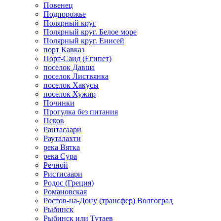
Повенец
Подпорожье
Полярный круг
Полярный круг. Белое море
Полярный круг. Енисей
порт Кавказ
Порт-Саид (Египет)
поселок Давша
поселок Листвянка
поселок Хакусы
поселок Хужир
Починки
Прогулка без питания
Псков
Рантасаари
Рауталахти
река Вятка
река Сура
Речной
Ристисаари
Родос (Греция)
Романовская
Ростов-на-Дону (трансфер) Волгоград
Рыбинск
Рыбинск или Тутаев