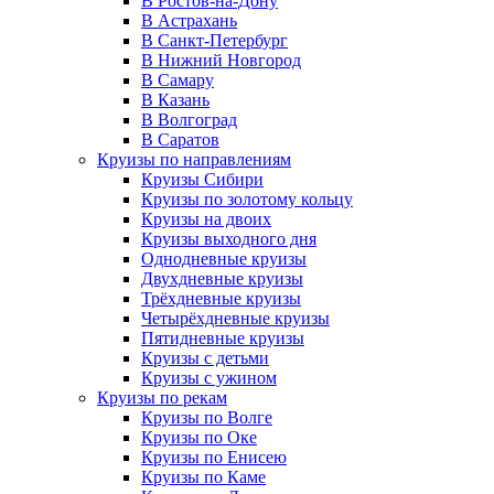
В Ростов-на-Дону
В Астрахань
В Санкт-Петербург
В Нижний Новгород
В Самару
В Казань
В Волгоград
В Саратов
Круизы по направлениям
Круизы Сибири
Круизы по золотому кольцу
Круизы на двоих
Круизы выходного дня
Однодневные круизы
Двухдневные круизы
Трёхдневные круизы
Четырёхдневные круизы
Пятидневные круизы
Круизы с детьми
Круизы с ужином
Круизы по рекам
Круизы по Волге
Круизы по Оке
Круизы по Енисею
Круизы по Каме