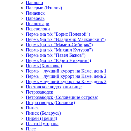
Павлово
Палермо (Италия)
Панаевск
Парабель
Пеллотсари
Переволоки
Пермь (на т/х "Борис Полевой")
Пермь (на т/х "Владимир Маяковский")
Пермь (на т/х "Мамин-Сибиряк")
Пермь (на т/х "Михаил Кутузов")
Пермь (на т/х "Павел Бажов")
Пермь (на т/х "Юрий Никулин")
Пермь (Хохловка)
Пермь + лучший курорт на Каме, день 1
Пермь + лучший курорт на Каме, день 2
Пермь + лучший курорт на Каме, день 3
Пестовское водохранилище
Петрозаводск
Петрозаводск (Соловецкие острова)
Петрозаводск (Соловки)
Пинск
Пинск (Беларусь)
Пирей (Греция)
Плато Путорана
Плес