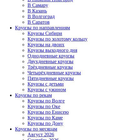
В Самару
В Казань
В Волгоград
В Саратов
Круизы по направлениям
Круизы Сибири
Круизы по золотому кольцу
Круизы на двоих
Круизы выходного дня
Однодневные круизы
Двухдневные круизы
Трёхдневные круизы
Четырёхдневные круизы
Пятидневные круизы
Круизы с детьми
Круизы с ужином
Круизы по рекам
Круизы по Волге
Круизы по Оке
Круизы по Енисею
Круизы по Каме
Круизы по Дону
Круизы по месяцам
Август 2026