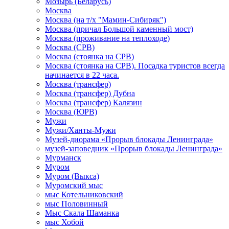
Мозырь (Беларусь)
Москва
Москва (на т/х "Мамин-Сибиряк")
Москва (причал Большой каменный мост)
Москва (проживание на теплоходе)
Москва (СРВ)
Москва (стоянка на СРВ)
Москва (стоянка на СРВ). Посадка туристов всегда
начинается в 22 часа.
Москва (трансфер)
Москва (трансфер) Дубна
Москва (трансфер) Калязин
Москва (ЮРВ)
Мужи
Мужи/Ханты-Мужи
Музей-диорама «Прорыв блокады Ленинграда»
музей-заповедник «Прорыв блокады Ленинграда»
Мурманск
Муром
Муром (Выкса)
Муромский мыс
мыс Котельниковский
мыс Половинный
Мыс Скала Шаманка
мыс Хобой