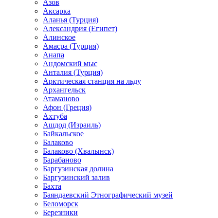
Азов
Аксарка
Аланья (Турция)
Александрия (Египет)
Алинское
Амасра (Турция)
Анапа
Андомский мыс
Анталия (Турция)
Арктическая станция на льду
Архангельск
Атаманово
Афон (Греция)
Ахтуба
Ашдод (Израиль)
Байкальское
Балаково
Балаково (Хвалынск)
Барабаново
Баргузинская долина
Баргузинский залив
Бахта
Баяндаевский Этнографический музей
Беломорск
Березники