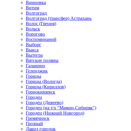
Винновка
Витим
Волгоград
Волгоград (трансфер) Астрахань
Волос (Греция)
Вольск
Ворогово
Воспоминаний
Выборг
Выкса
Вытегра
Вятские поляны
Галанино
Геленджик
Горицы
Горицы (Вологда)
Горицы (Кириллов)
Горнокнязевск
Городец
Городец (Дивеево)
Городец (на т/х "Мамин-Сибиряк")
Городец (Нижний Новгород)
Гремячинск
Грозный
Давид городок