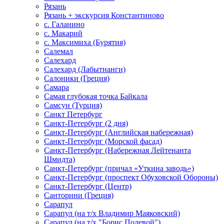
Рязань
Рязань + экскурсия Константиново
с. Галанино
с. Макарий
с. Максимиха (Бурятия)
Салемал
Салехард
Салехард (Лабытнанги)
Салоники (Греция)
Самара
Самая глубокая точка Байкала
Самсун (Турция)
Санкт Петербург
Санкт-Петербург (2 дня)
Санкт-Петербург (Английская набережная)
Санкт-Петербург (Морской фасад)
Санкт-Петербург (Набережная Лейтенанта
Шмидта)
Санкт-Петербург (причал «Уткина заводь»)
Санкт-Петербург (проспект Обуховской Обороны)
Санкт-Петербург (Центр)
Санторини (Греция)
Сарапул
Сарапул (на т/х Владимир Маяковский)
Сарапул (на т/х "Борис Полевой")