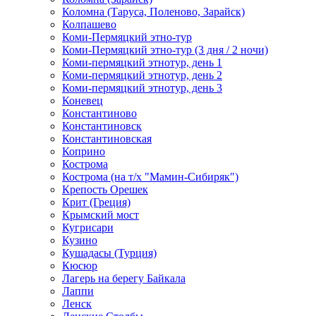
Коломна (Таруса, Поленово, Зарайск)
Колпашево
Коми-Пермяцкий этно-тур
Коми-Пермяцкий этно-тур (3 дня / 2 ночи)
Коми-пермяцкий этнотур, день 1
Коми-пермяцкий этнотур, день 2
Коми-пермяцкий этнотур, день 3
Коневец
Константиново
Константиновск
Константиновская
Коприно
Кострома
Кострома (на т/х "Мамин-Сибиряк")
Крепость Орешек
Крит (Греция)
Крымский мост
Кугрисари
Кузино
Кушадасы (Турция)
Кюсюр
Лагерь на берегу Байкала
Лаппи
Ленск