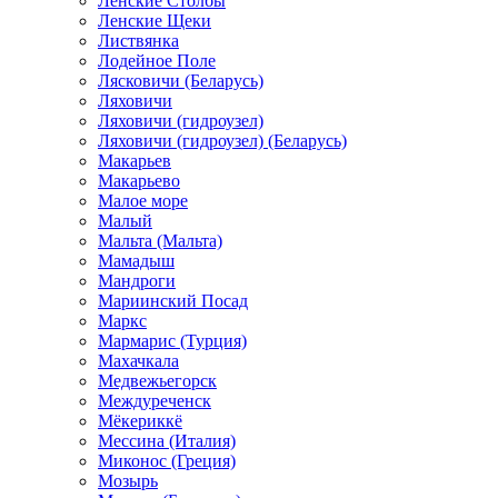
Ленские Столбы
Ленские Щеки
Листвянка
Лодейное Поле
Лясковичи (Беларусь)
Ляховичи
Ляховичи (гидроузел)
Ляховичи (гидроузел) (Беларусь)
Макарьев
Макарьево
Малое море
Малый
Мальта (Мальта)
Мамадыш
Мандроги
Мариинский Посад
Маркс
Мармарис (Турция)
Махачкала
Медвежьегорск
Междуреченск
Мёкериккё
Мессина (Италия)
Миконос (Греция)
Мозырь