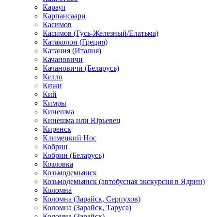
Караул
Карпансаари
Касимов
Касимов (Гусь-Железный/Елатьма)
Катаколон (Греция)
Катания (Италия)
Качановичи
Качановичи (Беларусь)
Келло
Кижи
Кий
Кимры
Кинешма
Кинешма или Юрьевец
Киренск
Климецкий Нос
Кобрин
Кобрин (Беларусь)
Козловка
Козьмодемьянск
Козьмодемьянск (автобусная экскурсия в Ядрин)
Коломна
Коломна (Зарайск, Серпухов)
Коломна (Зарайск, Таруса)
Коломна (Зарайск)