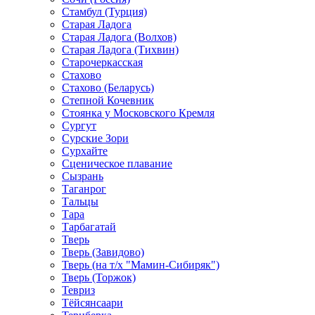
Стамбул (Турция)
Старая Ладога
Старая Ладога (Волхов)
Старая Ладога (Тихвин)
Старочеркасская
Стахово
Стахово (Беларусь)
Степной Кочевник
Стоянка у Московского Кремля
Сургут
Сурские Зори
Сурхайте
Сценическое плавание
Сызрань
Таганрог
Тальцы
Тара
Тарбагатай
Тверь
Тверь (Завидово)
Тверь (на т/х "Мамин-Сибиряк")
Тверь (Торжок)
Тевриз
Тёйсянсаари