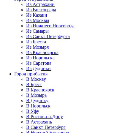
Из Астрахани
Из Волгограда
Из Казани
Из Москвы
Из Нижнего Новгорода
Из Самары
Из Санкт-Петербурга
Из Бреста
Из Мозыря
Из Красноярска
Из Норильска
Из Саратова
Из Дудинки
Город прибытия
В Москву
В Брест
В Красноярск
В Мозырь
В Дудинку
В Норильск
В Уфу
В Ростов-на-Дону
В Астрахань
В Санкт-Петербург
В Нижний Новгород