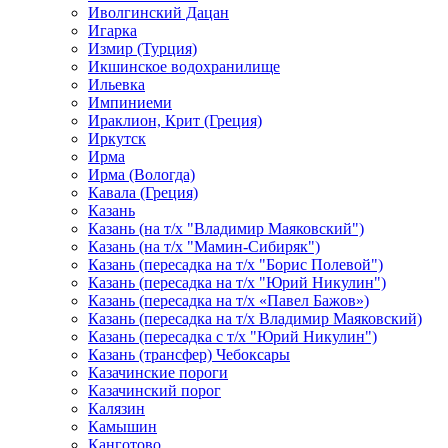
Иволгинский Дацан
Игарка
Измир (Турция)
Икшинское водохранилище
Ильевка
Импиниеми
Ираклион, Крит (Греция)
Иркутск
Ирма
Ирма (Вологда)
Кавала (Греция)
Казань
Казань (на т/х "Владимир Маяковский")
Казань (на т/х "Мамин-Сибиряк")
Казань (пересадка на т/х "Борис Полевой")
Казань (пересадка на т/х "Юрий Никулин")
Казань (пересадка на т/х «Павел Бажов»)
Казань (пересадка на т/х Владимир Маяковский)
Казань (пересадка с т/х "Юрий Никулин")
Казань (трансфер) Чебоксары
Казачинские пороги
Казачинский порог
Калязин
Камышин
Канготово