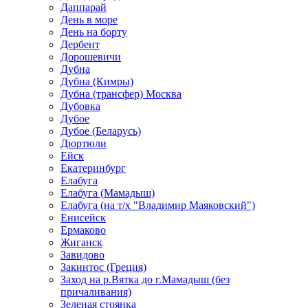
Даппарай
День в море
День на борту
Дербент
Дорошевичи
Дубна
Дубна (Кимры)
Дубна (трансфер) Москва
Дубовка
Дубое
Дубое (Беларусь)
Дюртюли
Ейск
Екатеринбург
Елабуга
Елабуга (Мамадыш)
Елабуга (на т/х "Владимир Маяковский")
Енисейск
Ермаково
Жиганск
Завидово
Закинтос (Греция)
Заход на р.Вятка до г.Мамадыш (без
причаливания)
Зеленая стоянка