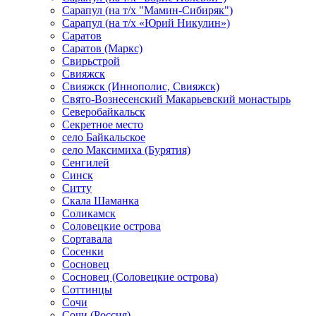
Сарапул (на т/х "Мамин-Сибиряк")
Сарапул (на т/х «Юрий Никулин»)
Саратов
Саратов (Маркс)
Свирьстрой
Свияжск
Свияжск (Иннополис, Свияжск)
Свято-Вознесенский Макарьевский монастырь
Северобайкальск
Секретное место
село Байкальское
село Максимиха (Бурятия)
Сенгилей
Синск
Ситту
Скала Шаманка
Соликамск
Соловецкие острова
Сортавала
Сосенки
Сосновец
Сосновец (Соловецкие острова)
Соттинцы
Сочи
Сочи (Россия)