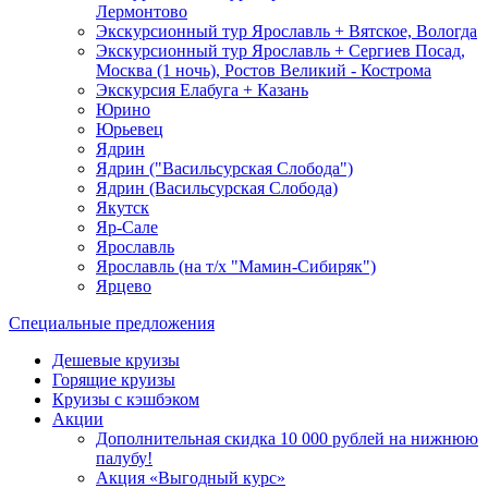
Лермонтово
Экскурсионный тур Ярославль + Вятское, Вологда
Экскурсионный тур Ярославль + Сергиев Посад,
Москва (1 ночь), Ростов Великий - Кострома
Экскурсия Елабуга + Казань
Юрино
Юрьевец
Ядрин
Ядрин ("Васильсурская Слобода")
Ядрин (Васильсурская Слобода)
Якутск
Яр-Сале
Ярославль
Ярославль (на т/х "Мамин-Сибиряк")
Ярцево
Специальные предложения
Дешевые круизы
Горящие круизы
Круизы с кэшбэком
Акции
Дополнительная скидка 10 000 рублей на нижнюю
палубу!
Акция «Выгодный курс»