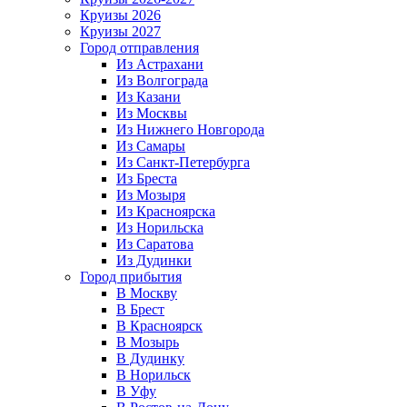
Круизы 2026
Круизы 2027
Город отправления
Из Астрахани
Из Волгограда
Из Казани
Из Москвы
Из Нижнего Новгорода
Из Самары
Из Санкт-Петербурга
Из Бреста
Из Мозыря
Из Красноярска
Из Норильска
Из Саратова
Из Дудинки
Город прибытия
В Москву
В Брест
В Красноярск
В Мозырь
В Дудинку
В Норильск
В Уфу