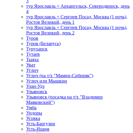
3
тур Ярославль + Архангельск, Северодвинск, день
4
тур Ярославль + Сергиев Посад, Москва (1 ночь),
Ростов Великий, день 1
тур Ярославль + Сергиев Посад, Москва (1 ночь),
Ростов Великий, день 2
Туров
Туров (Беларусь)
Туруханск
Тутаев
Тыяха
Уват
Углич
Углич (на т/х "Мамин-Сибиряк")
Углич или Мышкин
Улан-Удэ
Ульяновск
Ульяновск (посадка на т/х "Владимир
Маяковский")
Умба
Ундоры
Усовка
Усть-Баргузин
Усть-Ишим