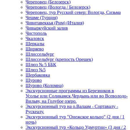
Череповец (Белозерск)
Череповец (Вологда / Белозерск)
Череповец, тур Русский север: Вологда, Сизьма
Чешме (Турция)
Чивитавеккья (Рим) (Италия)
Чивыркуйский залив
Чистополь
Чкаловск
Шеркалы
Ширяево
Шлиссельбург
Шлиссельбург (крепость Орешек)
Шлюз № 5 ББК
Шлюз №5
Щербаковка
Щурово
Щурово (Коломна)
Экскурсионные программы из Березников в
Усолье или Соликамск,Чердынь или во Всеволодо-
Вильву, на Голубое озеро.
Экскурсионный тур на о.Валаам - Сортавалу -
Рускеалу.
Экскурсионный тур "Онежское кольцо" (2 дня / 1
ночь)
Экскурсионный тур «Кольцо Удмуртии» (3 дня / 2