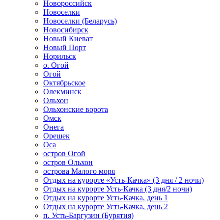
Новороссийск
Новоселки
Новоселки (Беларусь)
Новосибирск
Новый Киеват
Новый Порт
Норильск
о. Огой
Огой
Октябрьское
Олекминск
Ольхон
Ольхонские ворота
Омск
Онега
Орешек
Оса
остров Огой
остров Ольхон
острова Малого моря
Отдых на курорте «Усть-Качка» (3 дня / 2 ночи)
Отдых на курорте Усть-Качка (3 дня/2 ночи)
Отдых на курорте Усть-Качка, день 1
Отдых на курорте Усть-Качка, день 2
п. Усть-Баргузин (Бурятия)