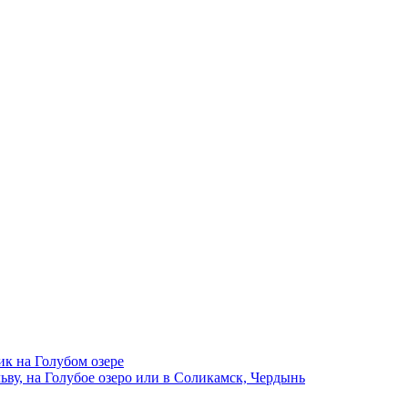
ик на Голубом озере
ву, на Голубое озеро или в Соликамск, Чердынь