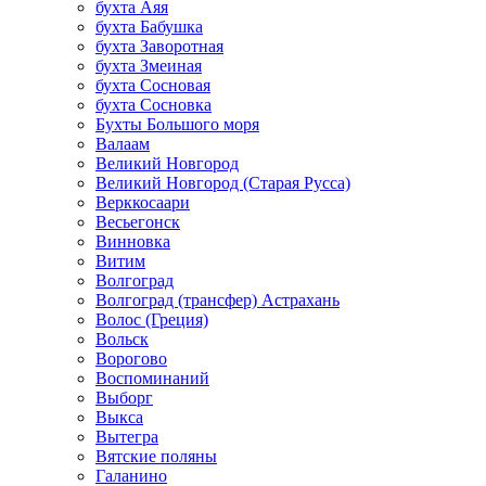
бухта Аяя
бухта Бабушка
бухта Заворотная
бухта Змеиная
бухта Сосновая
бухта Сосновка
Бухты Большого моря
Валаам
Великий Новгород
Великий Новгород (Старая Русса)
Верккосаари
Весьегонск
Винновка
Витим
Волгоград
Волгоград (трансфер) Астрахань
Волос (Греция)
Вольск
Ворогово
Воспоминаний
Выборг
Выкса
Вытегра
Вятские поляны
Галанино