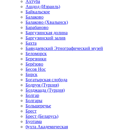
Ахтуба
Ашдод (Израиль)
Байкальское
Балаково
Балаково (Хвалынск)
Барабаново
Баргузинская долина
Баргузинский залив
Бахта
Баяндаевский Этнографический музей
Беломорск
Березники
Берёзово
Бесов Нос
Бирск
Богатырская слобода
Бодрум (Турция)
Бозджаада (Турция)
Болгар
Болгары
Большеречье
Брест
Брест (Беларусь)
Буотама
бухта Академическая