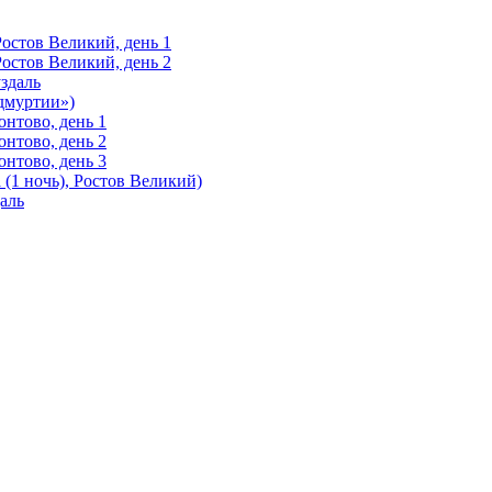
Ростов Великий, день 1
Ростов Великий, день 2
здаль
Удмуртии»)
нтово, день 1
нтово, день 2
нтово, день 3
(1 ночь), Ростов Великий)
аль