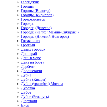
Геленджик
Горицы
Горицы (Вологда)
Горицы (Кириллов)
Горнокнязевск
Городец
Городец (Дивеево)
Городец (на т/х "Мамин-Сибиряк")
Городец (Нижний Новгород)
Гремячинск
Грозный
Давид городок
Даппарай
День в море
День на борту
Дербент
Дорошевичи
Дубна
Дубна (Кимры)
Дубна (трансфер) Москва
Дубовка
Дубое
Дубое (Беларусь)
Дюртюли
Ейск