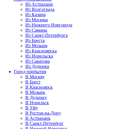
Из Астрахани
Из Волгограда
Из Казани
Из Москвы
Из Нижнего Новгорода
Из Самары
Из Санкт-Петербурга
Из Бреста
Из Мозыря
Из Красноярска
Из Норильска
Из Саратова
Из Дудинки
Город прибытия
В Москву
В Брест
В Красноярск
В Мозырь
В Дудинку
В Норильск
В Уфу
В Ростов-на-Дону
В Астрахань
В Санкт-Петербург
В Нижний Новгород