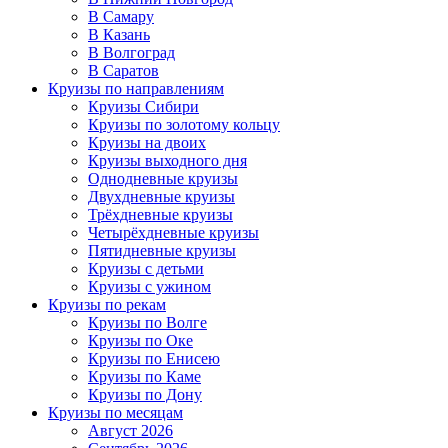
В Самару
В Казань
В Волгоград
В Саратов
Круизы по направлениям
Круизы Сибири
Круизы по золотому кольцу
Круизы на двоих
Круизы выходного дня
Однодневные круизы
Двухдневные круизы
Трёхдневные круизы
Четырёхдневные круизы
Пятидневные круизы
Круизы с детьми
Круизы с ужином
Круизы по рекам
Круизы по Волге
Круизы по Оке
Круизы по Енисею
Круизы по Каме
Круизы по Дону
Круизы по месяцам
Август 2026