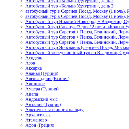
Автобусный тур «Кольцо Удмуртии», день 2
Автобусный тур «Кольцо Удмуртии», день 3
автобусный тур в Сергиев Посад, Москву (1 ночь), 
автобусный тур в Сергиев Посад, Москву (1 ночь), 
Автобусный тур Нижний Новгород + Владимир, Су
Автобусный тур Сарапул (3 дня / 2 ночи, «Кольцо 
Автобусный тур Саратов + Пенза, Белинский, Лермо
Автобусный тур Саратов + Пенза, Белинский, Лермо
Автобусный тур Саратов + Пенза, Белинский, Лермо
Автобусный тур Ярославль (Сергиев Посад, Москва 
Автобусный экскурсионный тур во Владимир, Сузд
Агидель
Азов
Аксарка
Аланья (Турция)
Александрия (Египет)
Алинское
Амасра (Турция)
Анапа
Андомский мыс
Анталия (Турция)
Арктическая станция на льду
Архангельск
Атаманово
Афон (Греция)