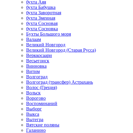
бухта Аяя
бухта Бабушка
бухта Заворотная
бухта Змеиная
бухта Сосновая
бухта Сосновка
Бухты Большого моря
Валаам
Великий Новгород
Великий Новгород (Старая Русса)
Верккосаари
Весьегонск
Винновка
Витим
Волгоград
Волгоград (трансфер) Астрахань
Волос (Греция)
Вольск
Ворогово
Воспоминаний
Выборг
Выкса
Вытегра
Вятские поляны
Галанино