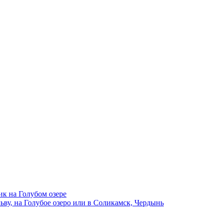
ик на Голубом озере
ву, на Голубое озеро или в Соликамск, Чердынь