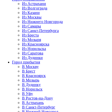
Из Астрахани
Из Волгограда
Из Казани
Из Москвы
Из Нижнего Новгорода
Из Самары
Из Санкт-Петербурга
Из Бреста
Из Мозыря
Из Красноярска
Из Норильска
Из Саратова
Из Дудинки
Город прибытия
В Москву
В Брест
В Красноярск
В Мозырь
В Дудинку
В Норильск
В Уфу
В Ростов-на-Дону
В Астрахань
В Санкт-Петербург
В Нижний Новгород