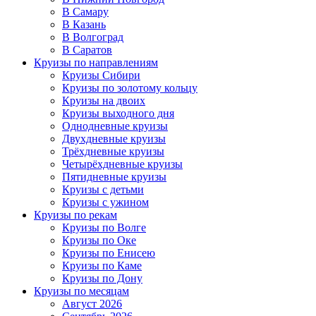
В Самару
В Казань
В Волгоград
В Саратов
Круизы по направлениям
Круизы Сибири
Круизы по золотому кольцу
Круизы на двоих
Круизы выходного дня
Однодневные круизы
Двухдневные круизы
Трёхдневные круизы
Четырёхдневные круизы
Пятидневные круизы
Круизы с детьми
Круизы с ужином
Круизы по рекам
Круизы по Волге
Круизы по Оке
Круизы по Енисею
Круизы по Каме
Круизы по Дону
Круизы по месяцам
Август 2026