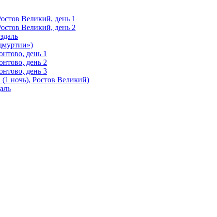
Ростов Великий, день 1
Ростов Великий, день 2
здаль
Удмуртии»)
нтово, день 1
нтово, день 2
нтово, день 3
(1 ночь), Ростов Великий)
аль