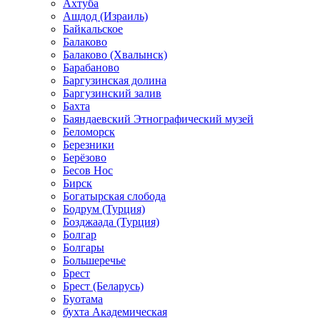
Ахтуба
Ашдод (Израиль)
Байкальское
Балаково
Балаково (Хвалынск)
Барабаново
Баргузинская долина
Баргузинский залив
Бахта
Баяндаевский Этнографический музей
Беломорск
Березники
Берёзово
Бесов Нос
Бирск
Богатырская слобода
Бодрум (Турция)
Бозджаада (Турция)
Болгар
Болгары
Большеречье
Брест
Брест (Беларусь)
Буотама
бухта Академическая