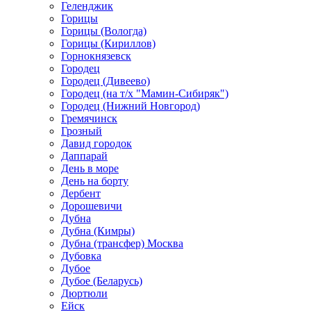
Геленджик
Горицы
Горицы (Вологда)
Горицы (Кириллов)
Горнокнязевск
Городец
Городец (Дивеево)
Городец (на т/х "Мамин-Сибиряк")
Городец (Нижний Новгород)
Гремячинск
Грозный
Давид городок
Даппарай
День в море
День на борту
Дербент
Дорошевичи
Дубна
Дубна (Кимры)
Дубна (трансфер) Москва
Дубовка
Дубое
Дубое (Беларусь)
Дюртюли
Ейск