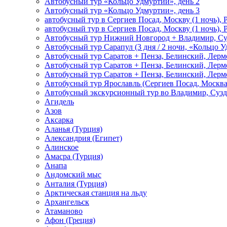
Автобусный тур «Кольцо Удмуртии», день 2
Автобусный тур «Кольцо Удмуртии», день 3
автобусный тур в Сергиев Посад, Москву (1 ночь), 
автобусный тур в Сергиев Посад, Москву (1 ночь), 
Автобусный тур Нижний Новгород + Владимир, Су
Автобусный тур Сарапул (3 дня / 2 ночи, «Кольцо 
Автобусный тур Саратов + Пенза, Белинский, Лермо
Автобусный тур Саратов + Пенза, Белинский, Лермо
Автобусный тур Саратов + Пенза, Белинский, Лермо
Автобусный тур Ярославль (Сергиев Посад, Москва 
Автобусный экскурсионный тур во Владимир, Сузд
Агидель
Азов
Аксарка
Аланья (Турция)
Александрия (Египет)
Алинское
Амасра (Турция)
Анапа
Андомский мыс
Анталия (Турция)
Арктическая станция на льду
Архангельск
Атаманово
Афон (Греция)