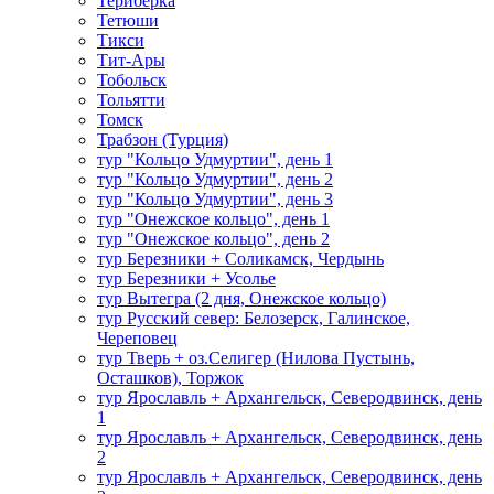
Териберка
Тетюши
Тикси
Тит-Ары
Тобольск
Тольятти
Томск
Трабзон (Турция)
тур "Кольцо Удмуртии", день 1
тур "Кольцо Удмуртии", день 2
тур "Кольцо Удмуртии", день 3
тур "Онежское кольцо", день 1
тур "Онежское кольцо", день 2
тур Березники + Соликамск, Чердынь
тур Березники + Усолье
тур Вытегра (2 дня, Онежское кольцо)
тур Русский север: Белозерск, Галинское,
Череповец
тур Тверь + оз.Селигер (Нилова Пустынь,
Осташков), Торжок
тур Ярославль + Архангельск, Северодвинск, день
1
тур Ярославль + Архангельск, Северодвинск, день
2
тур Ярославль + Архангельск, Северодвинск, день