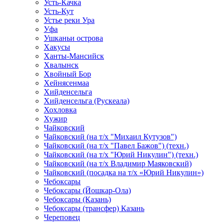
Усть-Качка
Усть-Кут
Устье реки Ура
Уфа
Ушканьи острова
Хакусы
Ханты-Мансийск
Хвалынск
Хвойный Бор
Хейнясенмаа
Хийденсельга
Хийденсельга (Рускеала)
Хохловка
Хужир
Чайковский
Чайковский (на т/х "Михаил Кутузов")
Чайковский (на т/х "Павел Бажов") (техн.)
Чайковский (на т/х "Юрий Никулин") (техн.)
Чайковский (на т/х Владимир Маяковский)
Чайковский (посадка на т/х «Юрий Никулин»)
Чебоксары
Чебоксары (Йошкар-Ола)
Чебоксары (Казань)
Чебоксары (трансфер) Казань
Череповец