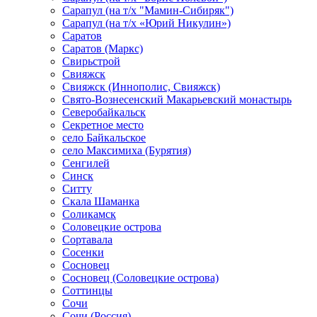
Сарапул (на т/х "Мамин-Сибиряк")
Сарапул (на т/х «Юрий Никулин»)
Саратов
Саратов (Маркс)
Свирьстрой
Свияжск
Свияжск (Иннополис, Свияжск)
Свято-Вознесенский Макарьевский монастырь
Северобайкальск
Секретное место
село Байкальское
село Максимиха (Бурятия)
Сенгилей
Синск
Ситту
Скала Шаманка
Соликамск
Соловецкие острова
Сортавала
Сосенки
Сосновец
Сосновец (Соловецкие острова)
Соттинцы
Сочи
Сочи (Россия)