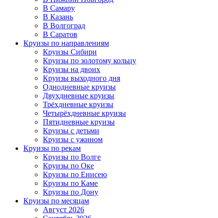
В Самару
В Казань
В Волгоград
В Саратов
Круизы по направлениям
Круизы Сибири
Круизы по золотому кольцу
Круизы на двоих
Круизы выходного дня
Однодневные круизы
Двухдневные круизы
Трёхдневные круизы
Четырёхдневные круизы
Пятидневные круизы
Круизы с детьми
Круизы с ужином
Круизы по рекам
Круизы по Волге
Круизы по Оке
Круизы по Енисею
Круизы по Каме
Круизы по Дону
Круизы по месяцам
Август 2026