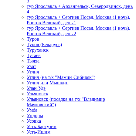
3
тур Ярославль + Архангельск, Северодвинск, день
4
тур Ярославль + Сергиев Посад, Москва (1 ночь),
Ростов Великий, день 1
тур Ярославль + Сергиев Посад, Москва (1 ночь),
Ростов Великий, день 2
Туров
Туров (Беларусь)
Туруханск
Тутаев
Тыяха
Уват
Углич
Углич (на т/х "Мамин-Сибиряк")
Углич или Мышкин
Улан-Удэ
Ульяновск
Ульяновск (посадка на т/х "Владимир
Маяковский")
Умба
Ундоры
Усовка
Усть-Баргузин
Усть-Ишим