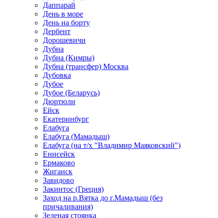
Даппарай
День в море
День на борту
Дербент
Дорошевичи
Дубна
Дубна (Кимры)
Дубна (трансфер) Москва
Дубовка
Дубое
Дубое (Беларусь)
Дюртюли
Ейск
Екатеринбург
Елабуга
Елабуга (Мамадыш)
Елабуга (на т/х "Владимир Маяковский")
Енисейск
Ермаково
Жиганск
Завидово
Закинтос (Греция)
Заход на р.Вятка до г.Мамадыш (без
причаливания)
Зеленая стоянка