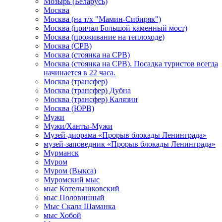
Мозырь (Беларусь)
Москва
Москва (на т/х "Мамин-Сибиряк")
Москва (причал Большой каменный мост)
Москва (проживание на теплоходе)
Москва (СРВ)
Москва (стоянка на СРВ)
Москва (стоянка на СРВ). Посадка туристов всегда
начинается в 22 часа.
Москва (трансфер)
Москва (трансфер) Дубна
Москва (трансфер) Калязин
Москва (ЮРВ)
Мужи
Мужи/Ханты-Мужи
Музей-диорама «Прорыв блокады Ленинграда»
музей-заповедник «Прорыв блокады Ленинграда»
Мурманск
Муром
Муром (Выкса)
Муромский мыс
мыс Котельниковский
мыс Половинный
Мыс Скала Шаманка
мыс Хобой