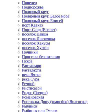
Повенец
Подпорожье
Полярный круг
Полярный круг. Белое море
Полярный круг. Енисей
порт Кавказ
Порт-Саид (Египет)
поселок Давша
поселок Листвянка
поселок Хакусы
поселок Хужир
Починки
Прогулка без питания
Псков
Рантасаари
Рауталахти
река Вятка
река Сура
Речной
Ристисаари
Родос (Греция)
Романовская
Ростов-на-Дону (трансфер) Волгоград
Рыбинск
Рыбинск или Тутаев