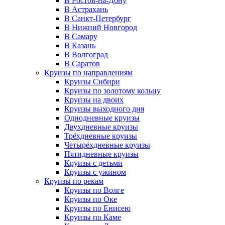
В Ростов-на-Дону
В Астрахань
В Санкт-Петербург
В Нижний Новгород
В Самару
В Казань
В Волгоград
В Саратов
Круизы по направлениям
Круизы Сибири
Круизы по золотому кольцу
Круизы на двоих
Круизы выходного дня
Однодневные круизы
Двухдневные круизы
Трёхдневные круизы
Четырёхдневные круизы
Пятидневные круизы
Круизы с детьми
Круизы с ужином
Круизы по рекам
Круизы по Волге
Круизы по Оке
Круизы по Енисею
Круизы по Каме