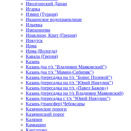
Иволгинский Дацан
Игарка
Измир (Турция)
Икшинское водохранилище
Ильевка
Импиниеми
Ираклион, Крит (Греция)
Иркутск
Ирма
Ирма (Вологда)
Кавала (Греция)
Казань
Казань (на т/х "Владимир Маяковский")
Казань (на т/х "Мамин-Сибиряк")
Казань (пересадка на т/х "Борис Полевой")
Казань (пересадка на т/х "Юрий Никулин")
Казань (пересадка на т/х «Павел Бажов»)
Казань (пересадка на т/х Владимир Маяковский)
Казань (пересадка с т/х "Юрий Никулин")
Казань (трансфер) Чебоксары
Казачинские пороги
Казачинский порог
Калязин
Камышин
Канготово