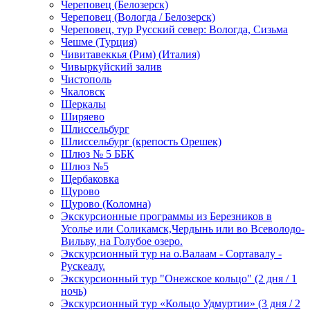
Череповец (Белозерск)
Череповец (Вологда / Белозерск)
Череповец, тур Русский север: Вологда, Сизьма
Чешме (Турция)
Чивитавеккья (Рим) (Италия)
Чивыркуйский залив
Чистополь
Чкаловск
Шеркалы
Ширяево
Шлиссельбург
Шлиссельбург (крепость Орешек)
Шлюз № 5 ББК
Шлюз №5
Щербаковка
Щурово
Щурово (Коломна)
Экскурсионные программы из Березников в
Усолье или Соликамск,Чердынь или во Всеволодо-
Вильву, на Голубое озеро.
Экскурсионный тур на о.Валаам - Сортавалу -
Рускеалу.
Экскурсионный тур "Онежское кольцо" (2 дня / 1
ночь)
Экскурсионный тур «Кольцо Удмуртии» (3 дня / 2