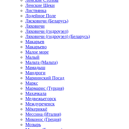
Ленские Столбы
Ленские Щеки
Листвянка
Лодейное Поле
Лясковичи (Беларусь)
Ляховичи
Ляховичи (гидроузел)
Ляховичи (гидроузел) (Беларусь)
Макарьев
Макарьево
Малое море
Малый
Мальта (Мальта)
Мамадыш
Мандроги
Мариинский Посад
Маркс
Мармарис (Турция)
Махачкала
Медвежьегорск
Междуреченск
Мёкериккё
Мессина (Италия)
Миконос (Греция)
Мозырь