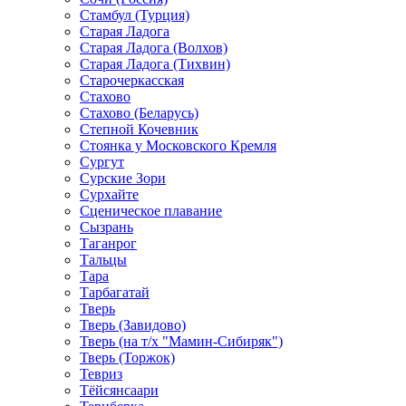
Стамбул (Турция)
Старая Ладога
Старая Ладога (Волхов)
Старая Ладога (Тихвин)
Старочеркасская
Стахово
Стахово (Беларусь)
Степной Кочевник
Стоянка у Московского Кремля
Сургут
Сурские Зори
Сурхайте
Сценическое плавание
Сызрань
Таганрог
Тальцы
Тара
Тарбагатай
Тверь
Тверь (Завидово)
Тверь (на т/х "Мамин-Сибиряк")
Тверь (Торжок)
Тевриз
Тёйсянсаари