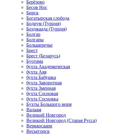
Берёзово
Бесов Нос
Бирск
Богатырская слобода
Бодрум (Турция)
Бозджаада (Турция)
Болгар
Болгары
Большеречье
Брест
Брест (Беларусь)
Буотама
бухта Академическая
бухта Аяя
бухта Бабушка
бухта Заворотная
бухта Змеиная
бухта Сосновая
бухта Сосновка
Бухты Большого моря
Валаам
Великий Новгород
Великий Новгород (Старая Русса)
Верккосаари
Весьегонск