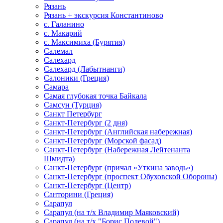
Рязань
Рязань + экскурсия Константиново
с. Галанино
с. Макарий
с. Максимиха (Бурятия)
Салемал
Салехард
Салехард (Лабытнанги)
Салоники (Греция)
Самара
Самая глубокая точка Байкала
Самсун (Турция)
Санкт Петербург
Санкт-Петербург (2 дня)
Санкт-Петербург (Английская набережная)
Санкт-Петербург (Морской фасад)
Санкт-Петербург (Набережная Лейтенанта
Шмидта)
Санкт-Петербург (причал «Уткина заводь»)
Санкт-Петербург (проспект Обуховской Обороны)
Санкт-Петербург (Центр)
Санторини (Греция)
Сарапул
Сарапул (на т/х Владимир Маяковский)
Сарапул (на т/х "Борис Полевой")