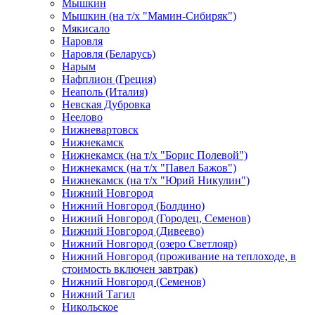
Мышкин
Мышкин (на т/х "Мамин-Сибиряк")
Мякисало
Наровля
Наровля (Беларусь)
Нарым
Нафплион (Греция)
Неаполь (Италия)
Невская Дубровка
Неелово
Нижневартовск
Нижнекамск
Нижнекамск (на т/х "Борис Полевой")
Нижнекамск (на т/х "Павел Бажов")
Нижнекамск (на т/х "Юрий Никулин")
Нижний Новгород
Нижний Новгород (Болдино)
Нижний Новгород (Городец, Семенов)
Нижний Новгород (Дивеево)
Нижний Новгород (озеро Светлояр)
Нижний Новгород (проживание на теплоходе, в
стоимость включен завтрак)
Нижний Новгород (Семенов)
Нижний Тагил
Никольское