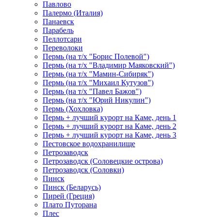
Павлово
Палермо (Италия)
Панаевск
Парабель
Пеллотсари
Переволоки
Пермь (на т/х "Борис Полевой")
Пермь (на т/х "Владимир Маяковский")
Пермь (на т/х "Мамин-Сибиряк")
Пермь (на т/х "Михаил Кутузов")
Пермь (на т/х "Павел Бажов")
Пермь (на т/х "Юрий Никулин")
Пермь (Хохловка)
Пермь + лучший курорт на Каме, день 1
Пермь + лучший курорт на Каме, день 2
Пермь + лучший курорт на Каме, день 3
Пестовское водохранилище
Петрозаводск
Петрозаводск (Соловецкие острова)
Петрозаводск (Соловки)
Пинск
Пинск (Беларусь)
Пирей (Греция)
Плато Путорана
Плес