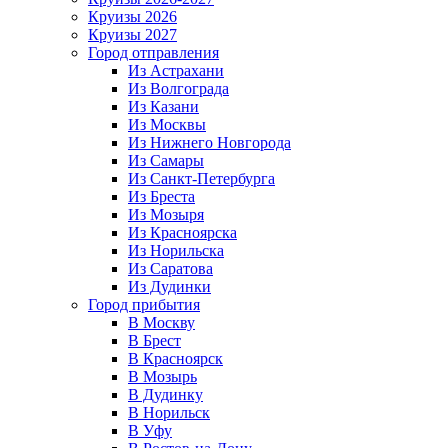
Круизы 2026
Круизы 2027
Город отправления
Из Астрахани
Из Волгограда
Из Казани
Из Москвы
Из Нижнего Новгорода
Из Самары
Из Санкт-Петербурга
Из Бреста
Из Мозыря
Из Красноярска
Из Норильска
Из Саратова
Из Дудинки
Город прибытия
В Москву
В Брест
В Красноярск
В Мозырь
В Дудинку
В Норильск
В Уфу