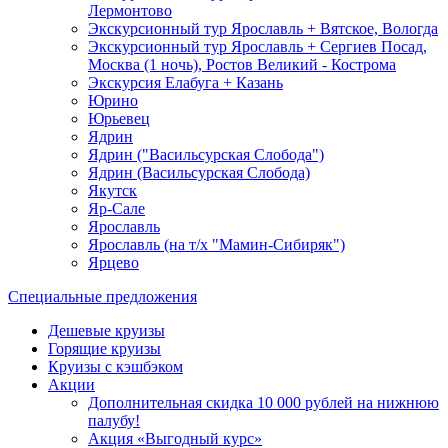
Лермонтово
Экскурсионный тур Ярославль + Вятское, Вологда
Экскурсионный тур Ярославль + Сергиев Посад,
Москва (1 ночь), Ростов Великий - Кострома
Экскурсия Елабуга + Казань
Юрино
Юрьевец
Ядрин
Ядрин ("Васильсурская Слобода")
Ядрин (Васильсурская Слобода)
Якутск
Яр-Сале
Ярославль
Ярославль (на т/х "Мамин-Сибиряк")
Ярцево
Специальные предложения
Дешевые круизы
Горящие круизы
Круизы с кэшбэком
Акции
Дополнительная скидка 10 000 рублей на нижнюю
палубу!
Акция «Выгодный курс»