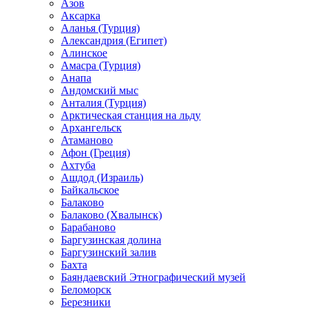
Азов
Аксарка
Аланья (Турция)
Александрия (Египет)
Алинское
Амасра (Турция)
Анапа
Андомский мыс
Анталия (Турция)
Арктическая станция на льду
Архангельск
Атаманово
Афон (Греция)
Ахтуба
Ашдод (Израиль)
Байкальское
Балаково
Балаково (Хвалынск)
Барабаново
Баргузинская долина
Баргузинский залив
Бахта
Баяндаевский Этнографический музей
Беломорск
Березники