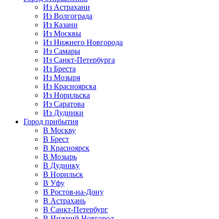
Из Астрахани
Из Волгограда
Из Казани
Из Москвы
Из Нижнего Новгорода
Из Самары
Из Санкт-Петербурга
Из Бреста
Из Мозыря
Из Красноярска
Из Норильска
Из Саратова
Из Дудинки
Город прибытия
В Москву
В Брест
В Красноярск
В Мозырь
В Дудинку
В Норильск
В Уфу
В Ростов-на-Дону
В Астрахань
В Санкт-Петербург
В Нижний Новгород