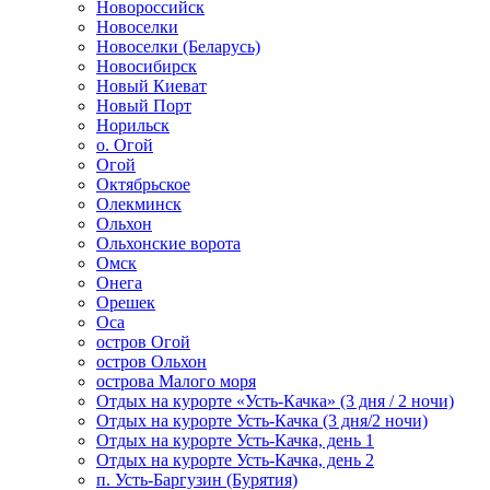
Новороссийск
Новоселки
Новоселки (Беларусь)
Новосибирск
Новый Киеват
Новый Порт
Норильск
о. Огой
Огой
Октябрьское
Олекминск
Ольхон
Ольхонские ворота
Омск
Онега
Орешек
Оса
остров Огой
остров Ольхон
острова Малого моря
Отдых на курорте «Усть-Качка» (3 дня / 2 ночи)
Отдых на курорте Усть-Качка (3 дня/2 ночи)
Отдых на курорте Усть-Качка, день 1
Отдых на курорте Усть-Качка, день 2
п. Усть-Баргузин (Бурятия)