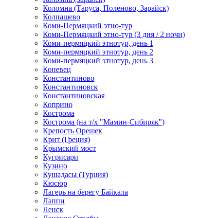
Коломна (Таруса, Поленово, Зарайск)
Колпашево
Коми-Пермяцкий этно-тур
Коми-Пермяцкий этно-тур (3 дня / 2 ночи)
Коми-пермяцкий этнотур, день 1
Коми-пермяцкий этнотур, день 2
Коми-пермяцкий этнотур, день 3
Коневец
Константиново
Константиновск
Константиновская
Коприно
Кострома
Кострома (на т/х "Мамин-Сибиряк")
Крепость Орешек
Крит (Греция)
Крымский мост
Кугрисари
Кузино
Кушадасы (Турция)
Кюсюр
Лагерь на берегу Байкала
Лаппи
Ленск