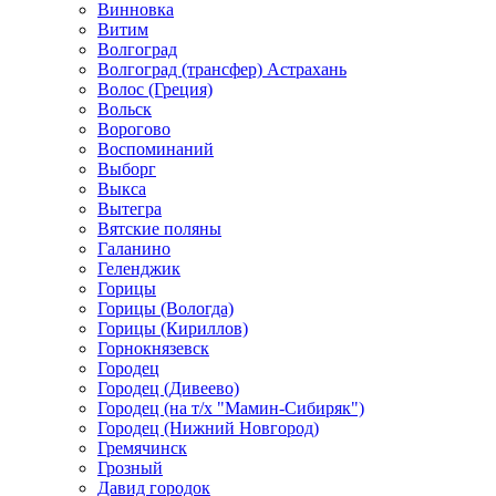
Винновка
Витим
Волгоград
Волгоград (трансфер) Астрахань
Волос (Греция)
Вольск
Ворогово
Воспоминаний
Выборг
Выкса
Вытегра
Вятские поляны
Галанино
Геленджик
Горицы
Горицы (Вологда)
Горицы (Кириллов)
Горнокнязевск
Городец
Городец (Дивеево)
Городец (на т/х "Мамин-Сибиряк")
Городец (Нижний Новгород)
Гремячинск
Грозный
Давид городок