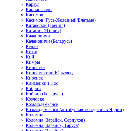
Караул
Карпансаари
Касимов
Касимов (Гусь-Железный/Елатьма)
Катаколон (Греция)
Катания (Италия)
Качановичи
Качановичи (Беларусь)
Келло
Кижи
Кий
Кимры
Кинешма
Кинешма или Юрьевец
Киренск
Климецкий Нос
Кобрин
Кобрин (Беларусь)
Козловка
Козьмодемьянск
Козьмодемьянск (автобусная экскурсия в Ядрин)
Коломна
Коломна (Зарайск, Серпухов)
Коломна (Зарайск, Таруса)
Коломна (Зарайск)