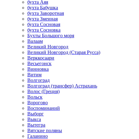
бухта Аяя
бухта Бабушка
бухта Заворотная
бухта Змеиная
бухта Сосновая
бухта Сосновка
Бухты Большого моря
Валаам
Великий Новгород
Великий Новгород (Старая Русса)
Верккосаари
Весьегонск
Винновка
Витим
Волгоград
Волгоград (трансфер) Астрахань
Волос (Греция)
Вольск
Ворогово
Воспоминаний
Выборг
Выкса
Вытегра
Вятские поляны
Галанино