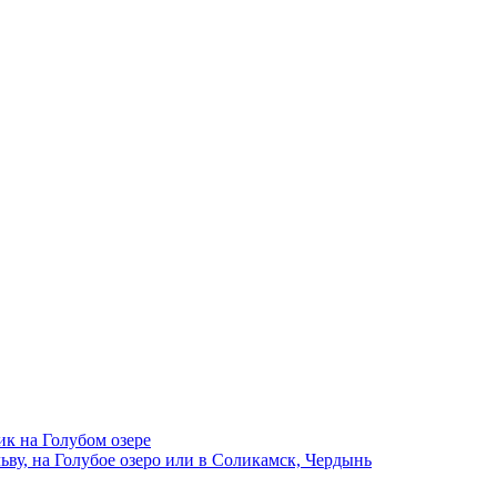
ик на Голубом озере
ву, на Голубое озеро или в Соликамск, Чердынь