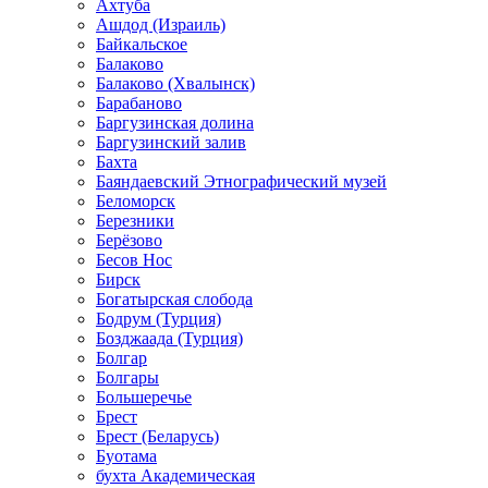
Ахтуба
Ашдод (Израиль)
Байкальское
Балаково
Балаково (Хвалынск)
Барабаново
Баргузинская долина
Баргузинский залив
Бахта
Баяндаевский Этнографический музей
Беломорск
Березники
Берёзово
Бесов Нос
Бирск
Богатырская слобода
Бодрум (Турция)
Бозджаада (Турция)
Болгар
Болгары
Большеречье
Брест
Брест (Беларусь)
Буотама
бухта Академическая