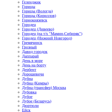
Геленджик
Горицы
Горицы (Вологда)
Горицы (Кириллов)
Горнокнязевск
Городец
Городец (Дивеево)
Городец (на т/х "Мамин-Сибиряк")
Городец (Нижний Новгород)
Гремячинск
Грозный
Давид городок
Даппарай
День в море
День на борту
Дербент
Дорошевичи
Дубна
Дубна (Кимры)
Дубна (трансфер) Москва
Дубовка
Дубое
Дубое (Беларусь)
Дюртюли
Ейск