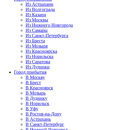
Из Астрахани
Из Волгограда
Из Казани
Из Москвы
Из Нижнего Новгорода
Из Самары
Из Санкт-Петербурга
Из Бреста
Из Мозыря
Из Красноярска
Из Норильска
Из Саратова
Из Дудинки
Город прибытия
В Москву
В Брест
В Красноярск
В Мозырь
В Дудинку
В Норильск
В Уфу
В Ростов-на-Дону
В Астрахань
В Санкт-Петербург
В Нижний Новгород