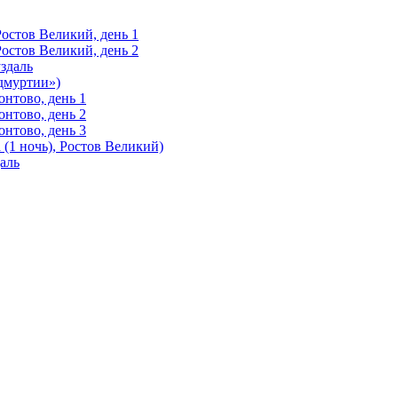
Ростов Великий, день 1
Ростов Великий, день 2
здаль
Удмуртии»)
нтово, день 1
нтово, день 2
нтово, день 3
(1 ночь), Ростов Великий)
аль