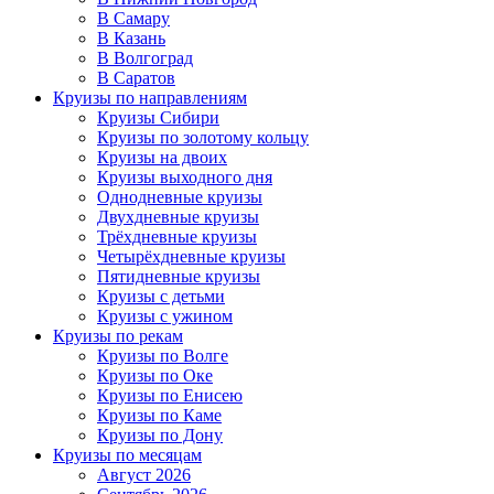
В Самару
В Казань
В Волгоград
В Саратов
Круизы по направлениям
Круизы Сибири
Круизы по золотому кольцу
Круизы на двоих
Круизы выходного дня
Однодневные круизы
Двухдневные круизы
Трёхдневные круизы
Четырёхдневные круизы
Пятидневные круизы
Круизы с детьми
Круизы с ужином
Круизы по рекам
Круизы по Волге
Круизы по Оке
Круизы по Енисею
Круизы по Каме
Круизы по Дону
Круизы по месяцам
Август 2026