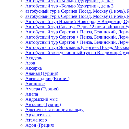
Автобусный тур «Кольцо Удмуртии», день 2
Автобусный тур «Кольцо Удмуртии», день 3
автобусный тур в Сергиев Посад, Москву (1 ночь), 
автобусный тур в Сергиев Посад, Москву (1 ночь), 
Автобусный тур Нижний Новгород + Владимир, Су
Автобусный тур Сарапул (3 дня / 2 ночи, «Кольцо 
Автобусный тур Саратов + Пенза, Белинский, Лермо
Автобусный тур Саратов + Пенза, Белинский, Лермо
Автобусный тур Саратов + Пенза, Белинский, Лермо
Автобусный тур Ярославль (Сергиев Посад, Москва 
Автобусный экскурсионный тур во Владимир, Сузд
Агидель
Азов
Аксарка
Аланья (Турция)
Александрия (Египет)
Алинское
Амасра (Турция)
Анапа
Андомский мыс
Анталия (Турция)
Арктическая станция на льду
Архангельск
Атаманово
Афон (Греция)