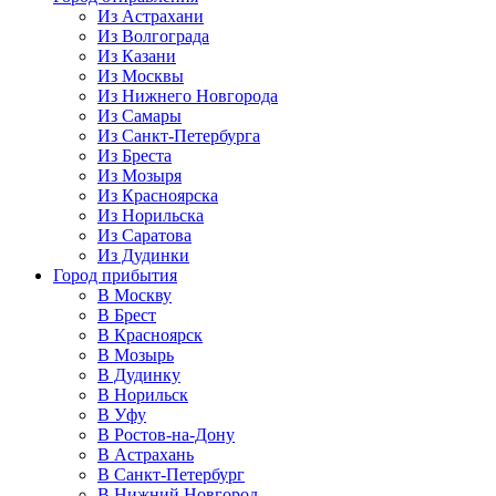
Из Астрахани
Из Волгограда
Из Казани
Из Москвы
Из Нижнего Новгорода
Из Самары
Из Санкт-Петербурга
Из Бреста
Из Мозыря
Из Красноярска
Из Норильска
Из Саратова
Из Дудинки
Город прибытия
В Москву
В Брест
В Красноярск
В Мозырь
В Дудинку
В Норильск
В Уфу
В Ростов-на-Дону
В Астрахань
В Санкт-Петербург
В Нижний Новгород