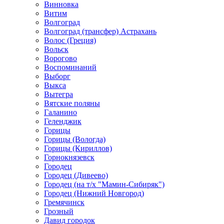
Винновка
Витим
Волгоград
Волгоград (трансфер) Астрахань
Волос (Греция)
Вольск
Ворогово
Воспоминаний
Выборг
Выкса
Вытегра
Вятские поляны
Галанино
Геленджик
Горицы
Горицы (Вологда)
Горицы (Кириллов)
Горнокнязевск
Городец
Городец (Дивеево)
Городец (на т/х "Мамин-Сибиряк")
Городец (Нижний Новгород)
Гремячинск
Грозный
Давид городок