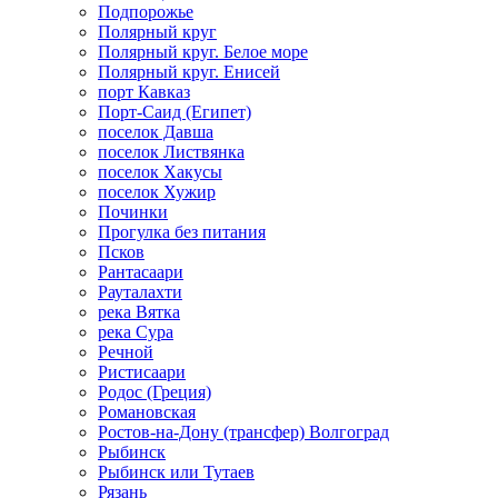
Подпорожье
Полярный круг
Полярный круг. Белое море
Полярный круг. Енисей
порт Кавказ
Порт-Саид (Египет)
поселок Давша
поселок Листвянка
поселок Хакусы
поселок Хужир
Починки
Прогулка без питания
Псков
Рантасаари
Рауталахти
река Вятка
река Сура
Речной
Ристисаари
Родос (Греция)
Романовская
Ростов-на-Дону (трансфер) Волгоград
Рыбинск
Рыбинск или Тутаев
Рязань