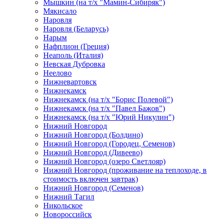
Мышкин (на т/х "Мамин-Сибиряк")
Мякисало
Наровля
Наровля (Беларусь)
Нарым
Нафплион (Греция)
Неаполь (Италия)
Невская Дубровка
Неелово
Нижневартовск
Нижнекамск
Нижнекамск (на т/х "Борис Полевой")
Нижнекамск (на т/х "Павел Бажов")
Нижнекамск (на т/х "Юрий Никулин")
Нижний Новгород
Нижний Новгород (Болдино)
Нижний Новгород (Городец, Семенов)
Нижний Новгород (Дивеево)
Нижний Новгород (озеро Светлояр)
Нижний Новгород (проживание на теплоходе, в
стоимость включен завтрак)
Нижний Новгород (Семенов)
Нижний Тагил
Никольское
Новороссийск