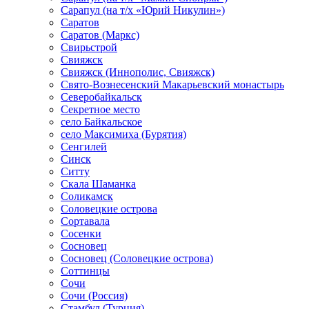
Сарапул (на т/х «Юрий Никулин»)
Саратов
Саратов (Маркс)
Свирьстрой
Свияжск
Свияжск (Иннополис, Свияжск)
Свято-Вознесенский Макарьевский монастырь
Северобайкальск
Секретное место
село Байкальское
село Максимиха (Бурятия)
Сенгилей
Синск
Ситту
Скала Шаманка
Соликамск
Соловецкие острова
Сортавала
Сосенки
Сосновец
Сосновец (Соловецкие острова)
Соттинцы
Сочи
Сочи (Россия)
Стамбул (Турция)