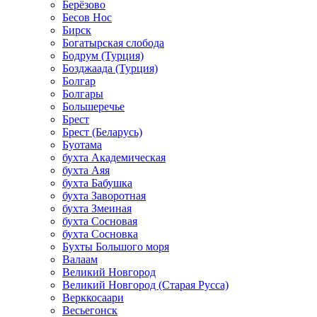
Берёзово
Бесов Нос
Бирск
Богатырская слобода
Бодрум (Турция)
Бозджаада (Турция)
Болгар
Болгары
Большеречье
Брест
Брест (Беларусь)
Буотама
бухта Академическая
бухта Аяя
бухта Бабушка
бухта Заворотная
бухта Змеиная
бухта Сосновая
бухта Сосновка
Бухты Большого моря
Валаам
Великий Новгород
Великий Новгород (Старая Русса)
Верккосаари
Весьегонск