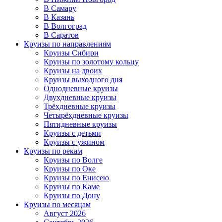
В Самару
В Казань
В Волгоград
В Саратов
Круизы по направлениям
Круизы Сибири
Круизы по золотому кольцу
Круизы на двоих
Круизы выходного дня
Однодневные круизы
Двухдневные круизы
Трёхдневные круизы
Четырёхдневные круизы
Пятидневные круизы
Круизы с детьми
Круизы с ужином
Круизы по рекам
Круизы по Волге
Круизы по Оке
Круизы по Енисею
Круизы по Каме
Круизы по Дону
Круизы по месяцам
Август 2026