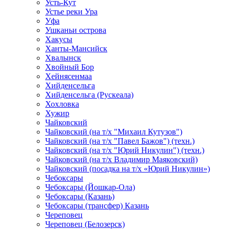
Усть-Кут
Устье реки Ура
Уфа
Ушканьи острова
Хакусы
Ханты-Мансийск
Хвалынск
Хвойный Бор
Хейнясенмаа
Хийденсельга
Хийденсельга (Рускеала)
Хохловка
Хужир
Чайковский
Чайковский (на т/х "Михаил Кутузов")
Чайковский (на т/х "Павел Бажов") (техн.)
Чайковский (на т/х "Юрий Никулин") (техн.)
Чайковский (на т/х Владимир Маяковский)
Чайковский (посадка на т/х «Юрий Никулин»)
Чебоксары
Чебоксары (Йошкар-Ола)
Чебоксары (Казань)
Чебоксары (трансфер) Казань
Череповец
Череповец (Белозерск)