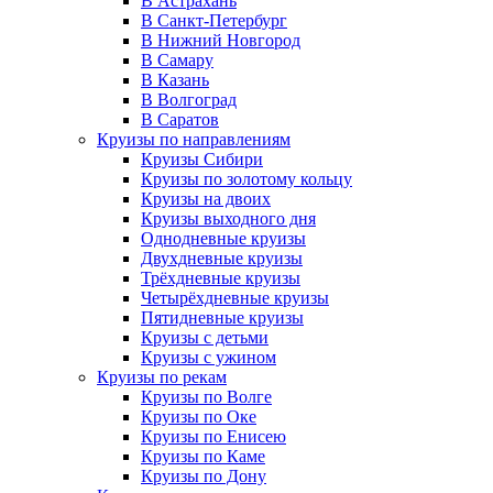
В Астрахань
В Санкт-Петербург
В Нижний Новгород
В Самару
В Казань
В Волгоград
В Саратов
Круизы по направлениям
Круизы Сибири
Круизы по золотому кольцу
Круизы на двоих
Круизы выходного дня
Однодневные круизы
Двухдневные круизы
Трёхдневные круизы
Четырёхдневные круизы
Пятидневные круизы
Круизы с детьми
Круизы с ужином
Круизы по рекам
Круизы по Волге
Круизы по Оке
Круизы по Енисею
Круизы по Каме
Круизы по Дону