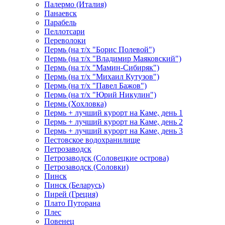
Палермо (Италия)
Панаевск
Парабель
Пеллотсари
Переволоки
Пермь (на т/х "Борис Полевой")
Пермь (на т/х "Владимир Маяковский")
Пермь (на т/х "Мамин-Сибиряк")
Пермь (на т/х "Михаил Кутузов")
Пермь (на т/х "Павел Бажов")
Пермь (на т/х "Юрий Никулин")
Пермь (Хохловка)
Пермь + лучший курорт на Каме, день 1
Пермь + лучший курорт на Каме, день 2
Пермь + лучший курорт на Каме, день 3
Пестовское водохранилище
Петрозаводск
Петрозаводск (Соловецкие острова)
Петрозаводск (Соловки)
Пинск
Пинск (Беларусь)
Пирей (Греция)
Плато Путорана
Плес
Повенец