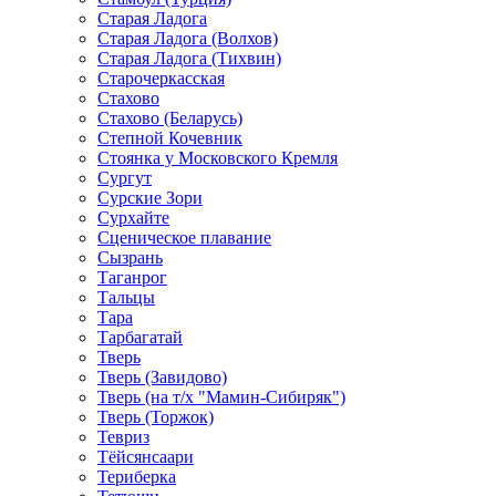
Старая Ладога
Старая Ладога (Волхов)
Старая Ладога (Тихвин)
Старочеркасская
Стахово
Стахово (Беларусь)
Степной Кочевник
Стоянка у Московского Кремля
Сургут
Сурские Зори
Сурхайте
Сценическое плавание
Сызрань
Таганрог
Тальцы
Тара
Тарбагатай
Тверь
Тверь (Завидово)
Тверь (на т/х "Мамин-Сибиряк")
Тверь (Торжок)
Тевриз
Тёйсянсаари
Териберка