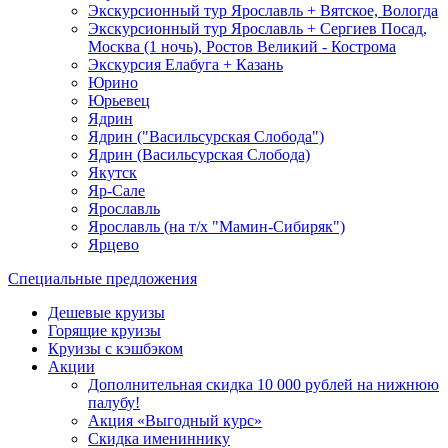
Экскурсионный тур Ярославль + Вятское, Вологда
Экскурсионный тур Ярославль + Сергиев Посад,
Москва (1 ночь), Ростов Великий - Кострома
Экскурсия Елабуга + Казань
Юрино
Юрьевец
Ядрин
Ядрин ("Васильсурская Слобода")
Ядрин (Васильсурская Слобода)
Якутск
Яр-Сале
Ярославль
Ярославль (на т/х "Мамин-Сибиряк")
Ярцево
Специальные предложения
Дешевые круизы
Горящие круизы
Круизы с кэшбэком
Акции
Дополнительная скидка 10 000 рублей на нижнюю
палубу!
Акция «Выгодный курс»
Скидка имениннику