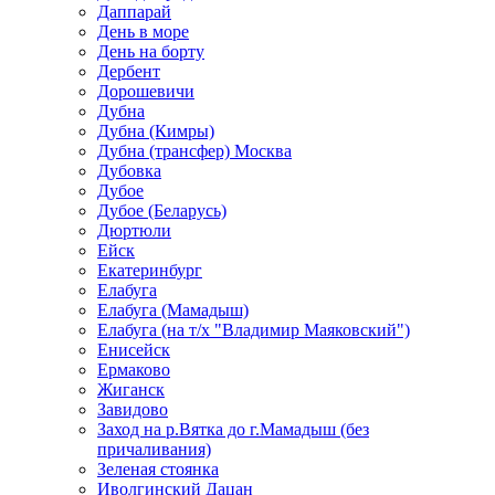
Даппарай
День в море
День на борту
Дербент
Дорошевичи
Дубна
Дубна (Кимры)
Дубна (трансфер) Москва
Дубовка
Дубое
Дубое (Беларусь)
Дюртюли
Ейск
Екатеринбург
Елабуга
Елабуга (Мамадыш)
Елабуга (на т/х "Владимир Маяковский")
Енисейск
Ермаково
Жиганск
Завидово
Заход на р.Вятка до г.Мамадыш (без
причаливания)
Зеленая стоянка
Иволгинский Дацан