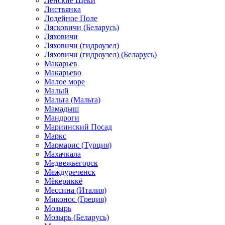
Ленские Щеки
Листвянка
Лодейное Поле
Лясковичи (Беларусь)
Ляховичи
Ляховичи (гидроузел)
Ляховичи (гидроузел) (Беларусь)
Макарьев
Макарьево
Малое море
Малый
Мальта (Мальта)
Мамадыш
Мандроги
Мариинский Посад
Маркс
Мармарис (Турция)
Махачкала
Медвежьегорск
Междуреченск
Мёкериккё
Мессина (Италия)
Миконос (Греция)
Мозырь
Мозырь (Беларусь)