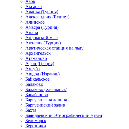
Азов
Аксарка
Аланья (Турция)
Александрия (Египет)
Алинское
Амасра (Турция)
Анапа
Андомский мыс
Анталия (Турция)
Арктическая станция на льду
Архангельск
Атаманово
Афон (Греция)
Ахтуба
Ашдод (Израиль)
Байкальское
Балаково
Балаково (Хвалынск)
Барабаново
Баргузинская долина
Баргузинский залив
Бахта
Баяндаевский Этнографический музей
Беломорск
Березники