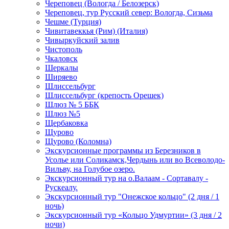
Череповец (Вологда / Белозерск)
Череповец, тур Русский север: Вологда, Сизьма
Чешме (Турция)
Чивитавеккья (Рим) (Италия)
Чивыркуйский залив
Чистополь
Чкаловск
Шеркалы
Ширяево
Шлиссельбург
Шлиссельбург (крепость Орешек)
Шлюз № 5 ББК
Шлюз №5
Щербаковка
Щурово
Щурово (Коломна)
Экскурсионные программы из Березников в
Усолье или Соликамск,Чердынь или во Всеволодо-
Вильву, на Голубое озеро.
Экскурсионный тур на о.Валаам - Сортавалу -
Рускеалу.
Экскурсионный тур "Онежское кольцо" (2 дня / 1
ночь)
Экскурсионный тур «Кольцо Удмуртии» (3 дня / 2
ночи)