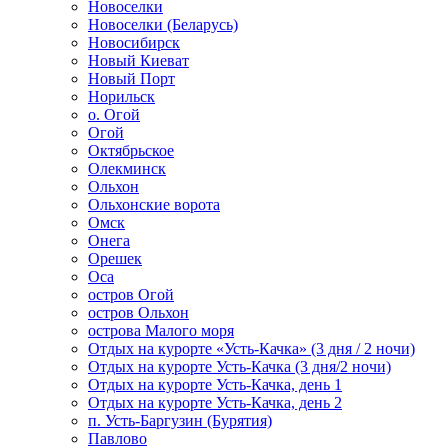
Новоселки
Новоселки (Беларусь)
Новосибирск
Новый Киеват
Новый Порт
Норильск
о. Огой
Огой
Октябрьское
Олекминск
Ольхон
Ольхонские ворота
Омск
Онега
Орешек
Оса
остров Огой
остров Ольхон
острова Малого моря
Отдых на курорте «Усть-Качка» (3 дня / 2 ночи)
Отдых на курорте Усть-Качка (3 дня/2 ночи)
Отдых на курорте Усть-Качка, день 1
Отдых на курорте Усть-Качка, день 2
п. Усть-Баргузин (Бурятия)
Павлово