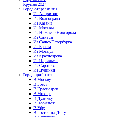
Круизы 2027
Город отправления
Из Астрахани
Из Волгограда
Из Казани
Из Москвы
Из Нижнего Новгорода
Из Самары
Из Санкт-Петербурга
Из Бреста
Из Мозыря
Из Красноярска
Из Норильска
Из Саратова
Из Дудинки
Город прибытия
В Москву
В Брест
В Красноярск
В Мозырь
В Дудинку
В Норильск
В Уфу
В Ростов-на-Дону