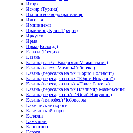
Игарка
Измир (Турция)
Икшинское водохранилище
Ильевка
Импиниеми
Ираклион, Крит (Греция)
Иркутск
Ирма
Ирма (Вологда)
Кавала (Греция)
Казань
Казань (на т/х "Владимир Маяковский")
Казань (на т/х "Мамин-Сибиряк")
Казань (пересадка на т/х "Борис Полевой")
Казань (пересадка на т/х "Юрий Никулин")
Казань (пересадка на т/х «Павел Бажов»)
Казань (пересадка на т/х Владимир Маяковский)
Казань (пересадка с т/х "Юрий Никулин")
Казань (трансфер) Чебоксары
Казачинские пороги
Казачинский порог
Калязин
Камышин
Канготово
Караул