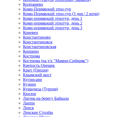
Колпашево
Коми-Пермяцкий этно-тур
Коми-Пермяцкий этно-тур (3 дня / 2 ночи)
Коми-пермяцкий этнотур, день 1
Коми-пермяцкий этнотур, день 2
Коми-пермяцкий этнотур, день 3
Коневец
Константиново
Константиновск
Константиновская
Коприно
Кострома
Кострома (на т/х "Мамин-Сибиряк")
Крепость Орешек
Крит (Греция)
Крымский мост
Кугрисари
Кузино
Кушадасы (Турция)
Кюсюр
Лагерь на берегу Байкала
Лаппи
Ленск
Ленские Столбы