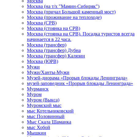
Москва
Москва (на т/х "Мамин-Сибиряк")
Москва (причал Большой каменный мост)
Москва (проживание на теплоходе)
Москва (СРВ)
Москва (стоянка на СРВ)
Москва (стоянка на СРВ). Посадка туристов всегда
начинается в 22 часа.
Москва (трансфер)
Москва (трансфер) Дубна
Москва (трансфер) Калязин
Москва (ЮРВ)
Мужи
Мужи/Ханты-Мужи
Музей-диорама «Прорыв блокады Ленинграда»
музей-заповедник «Прорыв блокады Ленинграда»
Мурманск
Муром
Муром (Выкса)
Муромский мыс
мыс Котельниковский
мыс Половинный
Мыс Скала Шаманка
мыс Хобой
Мышкин