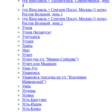
тур Ярославль + Архангельск, Северодвинск, день
4
тур Ярославль + Сергиев Посад, Москва (1 ночь),
Ростов Великий, день 1
тур Ярославль + Сергиев Посад, Москва (1 ночь),
Ростов Великий, день 2
Туров
Туров (Беларусь)
Туруханск
Тутаев
Тыяха
Уват
Углич
Углич (на т/х "Мамин-Сибиряк")
Углич или Мышкин
Улан-Удэ
Ульяновск
Ульяновск (посадка на т/х "Владимир
Маяковский")
Умба
Ундоры
Усовка
Усть-Баргузин
Усть-Ишим
Усть-Качка