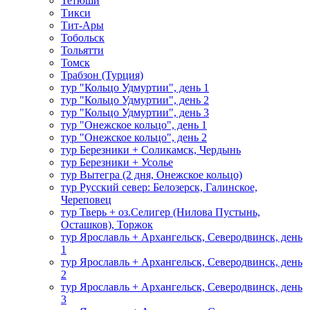
Тетюши
Тикси
Тит-Ары
Тобольск
Тольятти
Томск
Трабзон (Турция)
тур "Кольцо Удмуртии", день 1
тур "Кольцо Удмуртии", день 2
тур "Кольцо Удмуртии", день 3
тур "Онежское кольцо", день 1
тур "Онежское кольцо", день 2
тур Березники + Соликамск, Чердынь
тур Березники + Усолье
тур Вытегра (2 дня, Онежское кольцо)
тур Русский север: Белозерск, Галинское,
Череповец
тур Тверь + оз.Селигер (Нилова Пустынь,
Осташков), Торжок
тур Ярославль + Архангельск, Северодвинск, день
1
тур Ярославль + Архангельск, Северодвинск, день
2
тур Ярославль + Архангельск, Северодвинск, день
3