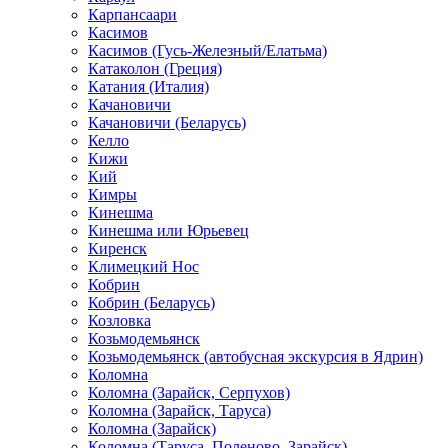
Карпансаари
Касимов
Касимов (Гусь-Железный/Елатьма)
Катаколон (Греция)
Катания (Италия)
Качановичи
Качановичи (Беларусь)
Келло
Кижи
Кий
Кимры
Кинешма
Кинешма или Юрьевец
Киренск
Климецкий Нос
Кобрин
Кобрин (Беларусь)
Козловка
Козьмодемьянск
Козьмодемьянск (автобусная экскурсия в Ядрин)
Коломна
Коломна (Зарайск, Серпухов)
Коломна (Зарайск, Таруса)
Коломна (Зарайск)
Коломна (Таруса, Поленово, Зарайск)