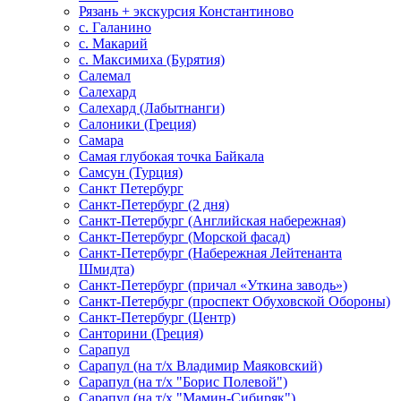
Рязань + экскурсия Константиново
с. Галанино
с. Макарий
с. Максимиха (Бурятия)
Салемал
Салехард
Салехард (Лабытнанги)
Салоники (Греция)
Самара
Самая глубокая точка Байкала
Самсун (Турция)
Санкт Петербург
Санкт-Петербург (2 дня)
Санкт-Петербург (Английская набережная)
Санкт-Петербург (Морской фасад)
Санкт-Петербург (Набережная Лейтенанта
Шмидта)
Санкт-Петербург (причал «Уткина заводь»)
Санкт-Петербург (проспект Обуховской Обороны)
Санкт-Петербург (Центр)
Санторини (Греция)
Сарапул
Сарапул (на т/х Владимир Маяковский)
Сарапул (на т/х "Борис Полевой")
Сарапул (на т/х "Мамин-Сибиряк")