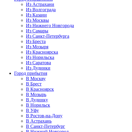
Из Астрахани
Из Волгограда
Из Казани
Из Москвы
Из Нижнего Новгорода
Из Самары
Из Санкт-Петербурга
Из Бреста
Из Мозыря
Из Красноярска
Из Норильска
Из Саратова
Из Дудинки
Город прибытия
В Москву
В Брест
В Красноярск
В Мозырь
В Дудинку
В Норильск
В Уфу
В Ростов-на-Дону
В Астрахань
В Санкт-Петербург
В Нижний Новгород