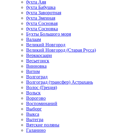
бухта Аяя
бухта Бабушка
бухта Заворотная
бухта Змеиная
бухта Сосновая
бухта Сосновка
Бухты Большого моря
Валаам
Великий Новгород
Великий Новгород (Старая Русса)
Верккосаари
Весьегонск
Винновка
Витим
Волгоград
Волгоград (трансфер) Астрахань
Волос (Греция)
Вольск
Ворогово
Воспоминаний
Выборг
Выкса
Вытегра
Вятские поляны
Галанино