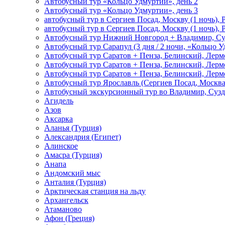
Автобусный тур «Кольцо Удмуртии», день 2
Автобусный тур «Кольцо Удмуртии», день 3
автобусный тур в Сергиев Посад, Москву (1 ночь), 
автобусный тур в Сергиев Посад, Москву (1 ночь), 
Автобусный тур Нижний Новгород + Владимир, Су
Автобусный тур Сарапул (3 дня / 2 ночи, «Кольцо 
Автобусный тур Саратов + Пенза, Белинский, Лермо
Автобусный тур Саратов + Пенза, Белинский, Лермо
Автобусный тур Саратов + Пенза, Белинский, Лермо
Автобусный тур Ярославль (Сергиев Посад, Москва 
Автобусный экскурсионный тур во Владимир, Сузд
Агидель
Азов
Аксарка
Аланья (Турция)
Александрия (Египет)
Алинское
Амасра (Турция)
Анапа
Андомский мыс
Анталия (Турция)
Арктическая станция на льду
Архангельск
Атаманово
Афон (Греция)