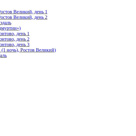
Ростов Великий, день 1
Ростов Великий, день 2
здаль
Удмуртии»)
нтово, день 1
нтово, день 2
нтово, день 3
(1 ночь), Ростов Великий)
аль