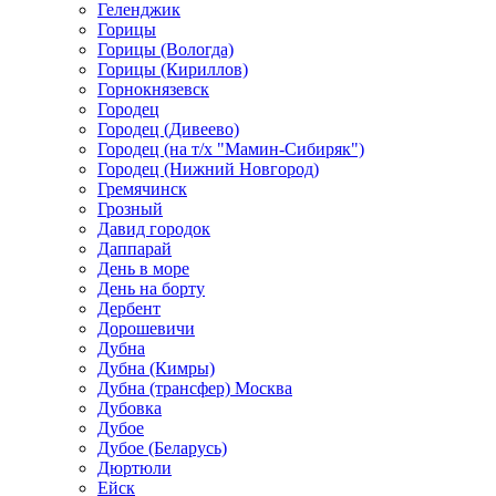
Геленджик
Горицы
Горицы (Вологда)
Горицы (Кириллов)
Горнокнязевск
Городец
Городец (Дивеево)
Городец (на т/х "Мамин-Сибиряк")
Городец (Нижний Новгород)
Гремячинск
Грозный
Давид городок
Даппарай
День в море
День на борту
Дербент
Дорошевичи
Дубна
Дубна (Кимры)
Дубна (трансфер) Москва
Дубовка
Дубое
Дубое (Беларусь)
Дюртюли
Ейск