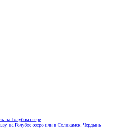
ик на Голубом озере
ву, на Голубое озеро или в Соликамск, Чердынь