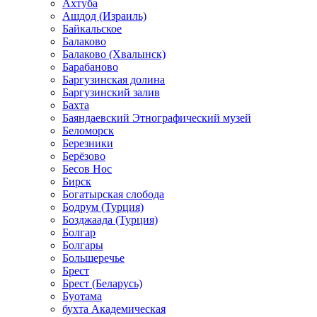
Ахтуба
Ашдод (Израиль)
Байкальское
Балаково
Балаково (Хвалынск)
Барабаново
Баргузинская долина
Баргузинский залив
Бахта
Баяндаевский Этнографический музей
Беломорск
Березники
Берёзово
Бесов Нос
Бирск
Богатырская слобода
Бодрум (Турция)
Бозджаада (Турция)
Болгар
Болгары
Большеречье
Брест
Брест (Беларусь)
Буотама
бухта Академическая