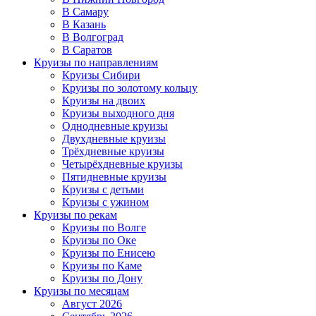
В Самару
В Казань
В Волгоград
В Саратов
Круизы по направлениям
Круизы Сибири
Круизы по золотому кольцу
Круизы на двоих
Круизы выходного дня
Однодневные круизы
Двухдневные круизы
Трёхдневные круизы
Четырёхдневные круизы
Пятидневные круизы
Круизы с детьми
Круизы с ужином
Круизы по рекам
Круизы по Волге
Круизы по Оке
Круизы по Енисею
Круизы по Каме
Круизы по Дону
Круизы по месяцам
Август 2026