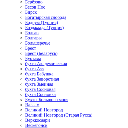
Берёзово
Бесов Нос
Бирск
Богатырская слобода
Бодрум (Турция)
Бозджаада (Турция)
Болгар
Болгары
Большеречье
Брест
Брест (Беларусь)
Буотама
бухта Академическая
бухта Аяя
бухта Бабушка
бухта Заворотная
бухта Змеиная
бухта Сосновая
бухта Сосновка
Бухты Большого моря
Валаам
Великий Новгород
Великий Новгород (Старая Русса)
Верккосаари
Весьегонск