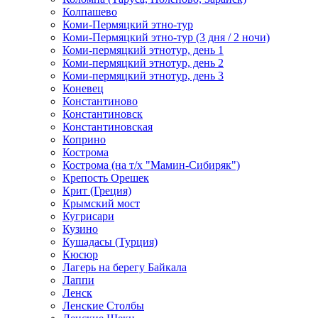
Колпашево
Коми-Пермяцкий этно-тур
Коми-Пермяцкий этно-тур (3 дня / 2 ночи)
Коми-пермяцкий этнотур, день 1
Коми-пермяцкий этнотур, день 2
Коми-пермяцкий этнотур, день 3
Коневец
Константиново
Константиновск
Константиновская
Коприно
Кострома
Кострома (на т/х "Мамин-Сибиряк")
Крепость Орешек
Крит (Греция)
Крымский мост
Кугрисари
Кузино
Кушадасы (Турция)
Кюсюр
Лагерь на берегу Байкала
Лаппи
Ленск
Ленские Столбы