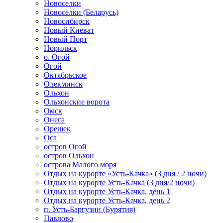
Новоселки
Новоселки (Беларусь)
Новосибирск
Новый Киеват
Новый Порт
Норильск
о. Огой
Огой
Октябрьское
Олекминск
Ольхон
Ольхонские ворота
Омск
Онега
Орешек
Оса
остров Огой
остров Ольхон
острова Малого моря
Отдых на курорте «Усть-Качка» (3 дня / 2 ночи)
Отдых на курорте Усть-Качка (3 дня/2 ночи)
Отдых на курорте Усть-Качка, день 1
Отдых на курорте Усть-Качка, день 2
п. Усть-Баргузин (Бурятия)
Павлово