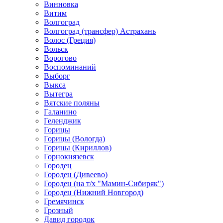
Винновка
Витим
Волгоград
Волгоград (трансфер) Астрахань
Волос (Греция)
Вольск
Ворогово
Воспоминаний
Выборг
Выкса
Вытегра
Вятские поляны
Галанино
Геленджик
Горицы
Горицы (Вологда)
Горицы (Кириллов)
Горнокнязевск
Городец
Городец (Дивеево)
Городец (на т/х "Мамин-Сибиряк")
Городец (Нижний Новгород)
Гремячинск
Грозный
Давид городок