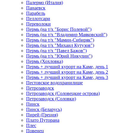
Палермо (Италия)
Панаевск
Парабель
Пеллотсари
Переволоки
Пермь (на т/х "Борис Полевой")
Пермь (на т/х "Владимир Маяковский")
Пермь (на т/х "Мамин-Сибиряк")
Пермь (на т/х "Михаил Кутузов")
Пермь (на т/х "Павел Бажов")
Пермь (на т/х "Юрий Никулин")
Пермь (Хохловка)
Пермь + лучший курорт на Каме, день 1
Пермь + лучший курорт на Каме, день 2
Пермь + лучший курорт на Каме, день 3
Пестовское водохранилище
Петрозаводск
Петрозаводск (Соловецкие острова)
Петрозаводск (Соловки)
Пинск
Пинск (Беларусь)
Пирей (Греция)
Плато Путорана
Плес
Повенец