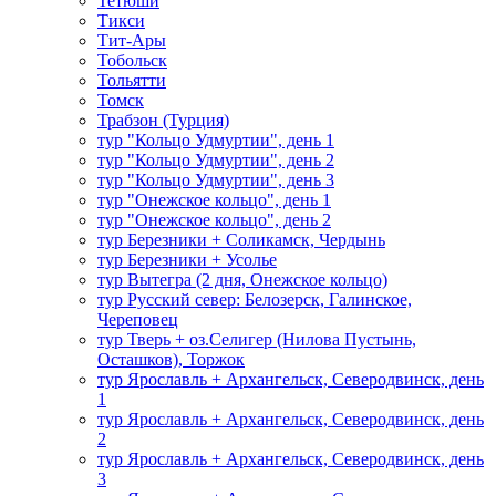
Тетюши
Тикси
Тит-Ары
Тобольск
Тольятти
Томск
Трабзон (Турция)
тур "Кольцо Удмуртии", день 1
тур "Кольцо Удмуртии", день 2
тур "Кольцо Удмуртии", день 3
тур "Онежское кольцо", день 1
тур "Онежское кольцо", день 2
тур Березники + Соликамск, Чердынь
тур Березники + Усолье
тур Вытегра (2 дня, Онежское кольцо)
тур Русский север: Белозерск, Галинское,
Череповец
тур Тверь + оз.Селигер (Нилова Пустынь,
Осташков), Торжок
тур Ярославль + Архангельск, Северодвинск, день
1
тур Ярославль + Архангельск, Северодвинск, день
2
тур Ярославль + Архангельск, Северодвинск, день
3