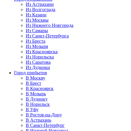
Из Астрахани
Из Волгограда
Из Казани
Из Москвы
Из Нижнего Новгорода
Из Самары
Из Санкт-Петербурга
Из Бреста
Из Мозыря
Из Красноярска
Из Норильска
Из Саратова
Из Дудинки
Город прибытия
В Москву
В Брест
В Красноярск
В Мозырь
В Дудинку
В Норильск
В Уфу
В Ростов-на-Дону
В Астрахань
В Санкт-Петербург
В Нижний Новгород