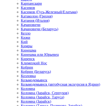
Карпансаари
Касимов
Касимов (Гусь-Железный/Елатьма)
Катаколон (Греция)
Катания (Италия)
Качановичи
Качановичи (Беларусь)
Келло
Кижи
Кий
Кимры
Кинешма
Кинешма или Юрьевец
Киренск
Климецкий Нос
Кобрин
Кобрин (Беларусь)
Козловка
Козьмодемьянск
Козьмодемьянск (автобусная экскурсия в Ядрин)
Коломна
Коломна (Зарайск, Серпухов)
Коломна (Зарайск, Таруса)
Коломна (Зарайск)
Коломна (Таруса, Поленово, Зарайск)