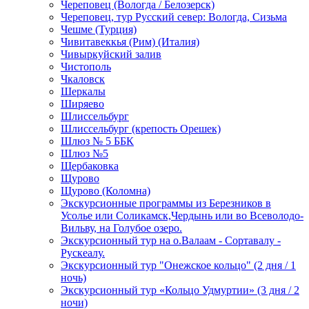
Череповец (Вологда / Белозерск)
Череповец, тур Русский север: Вологда, Сизьма
Чешме (Турция)
Чивитавеккья (Рим) (Италия)
Чивыркуйский залив
Чистополь
Чкаловск
Шеркалы
Ширяево
Шлиссельбург
Шлиссельбург (крепость Орешек)
Шлюз № 5 ББК
Шлюз №5
Щербаковка
Щурово
Щурово (Коломна)
Экскурсионные программы из Березников в
Усолье или Соликамск,Чердынь или во Всеволодо-
Вильву, на Голубое озеро.
Экскурсионный тур на о.Валаам - Сортавалу -
Рускеалу.
Экскурсионный тур "Онежское кольцо" (2 дня / 1
ночь)
Экскурсионный тур «Кольцо Удмуртии» (3 дня / 2
ночи)