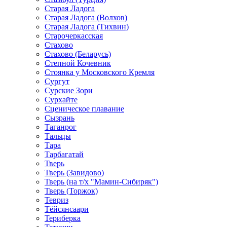
Старая Ладога
Старая Ладога (Волхов)
Старая Ладога (Тихвин)
Старочеркасская
Стахово
Стахово (Беларусь)
Степной Кочевник
Стоянка у Московского Кремля
Сургут
Сурские Зори
Сурхайте
Сценическое плавание
Сызрань
Таганрог
Тальцы
Тара
Тарбагатай
Тверь
Тверь (Завидово)
Тверь (на т/х "Мамин-Сибиряк")
Тверь (Торжок)
Тевриз
Тёйсянсаари
Териберка