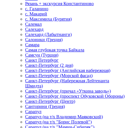
Рязань + экскурсия Константиново
с. Галанино
с. Макарий
с. Максимиха (Бурятия)
Салемал
Салехард
Салехард (Лабытнанги)
Салоники (Греция)
Самара
Самая глубокая точка Байкала
Самсун (Турция)
Санкт Петербург
Санкт-Петербург (2 дня)
Санкт-Петербург (Английская набережная)
Санкт-Петербург (Морской фасад)
Санкт-Петербург (Набережная Лейтенанта
Шмидта)
Санкт-Петербург (причал «Уткина заводь»)
Санкт-Петербург (проспект Обуховской Обороны)
Санкт-Петербург (Центр)
Санторини (Греция)
Сарапул
Сарапул (на т/х Владимир Маяковский)
Сарапул (на т/х "Борис Полевой")
Сарапул (на т/х "Мамин-Сибиряк")