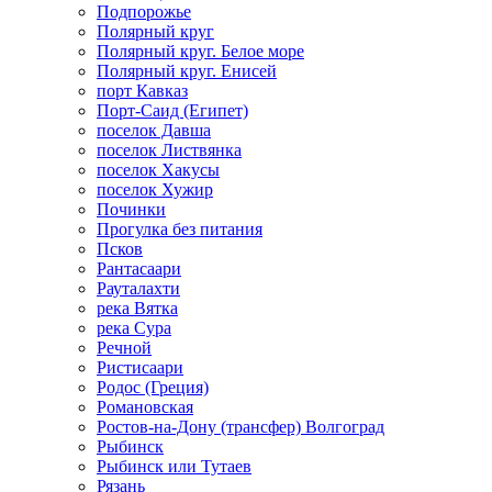
Подпорожье
Полярный круг
Полярный круг. Белое море
Полярный круг. Енисей
порт Кавказ
Порт-Саид (Египет)
поселок Давша
поселок Листвянка
поселок Хакусы
поселок Хужир
Починки
Прогулка без питания
Псков
Рантасаари
Рауталахти
река Вятка
река Сура
Речной
Ристисаари
Родос (Греция)
Романовская
Ростов-на-Дону (трансфер) Волгоград
Рыбинск
Рыбинск или Тутаев
Рязань