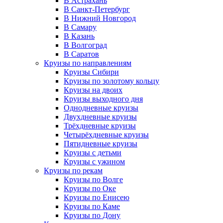
В Астрахань
В Санкт-Петербург
В Нижний Новгород
В Самару
В Казань
В Волгоград
В Саратов
Круизы по направлениям
Круизы Сибири
Круизы по золотому кольцу
Круизы на двоих
Круизы выходного дня
Однодневные круизы
Двухдневные круизы
Трёхдневные круизы
Четырёхдневные круизы
Пятидневные круизы
Круизы с детьми
Круизы с ужином
Круизы по рекам
Круизы по Волге
Круизы по Оке
Круизы по Енисею
Круизы по Каме
Круизы по Дону