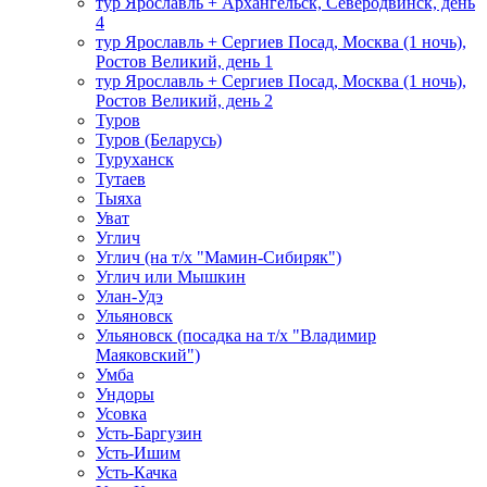
тур Ярославль + Архангельск, Северодвинск, день
4
тур Ярославль + Сергиев Посад, Москва (1 ночь),
Ростов Великий, день 1
тур Ярославль + Сергиев Посад, Москва (1 ночь),
Ростов Великий, день 2
Туров
Туров (Беларусь)
Туруханск
Тутаев
Тыяха
Уват
Углич
Углич (на т/х "Мамин-Сибиряк")
Углич или Мышкин
Улан-Удэ
Ульяновск
Ульяновск (посадка на т/х "Владимир
Маяковский")
Умба
Ундоры
Усовка
Усть-Баргузин
Усть-Ишим
Усть-Качка