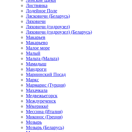
Ленские Щеки
Листвянка
Лодейное Поле
Лясковичи (Беларусь)
Ляховичи
Ляховичи (гидроузел)
Ляховичи (гидроузел) (Беларусь)
Макарьев
Макарьево
Малое море
Малый
Мальта (Мальта)
Мамадыш
Мандроги
Мариинский Посад
Маркс
Мармарис (Турция)
Махачкала
Медвежьегорск
Междуреченск
Мёкериккё
Мессина (Италия)
Миконос (Греция)
Мозырь
Мозырь (Беларусь)