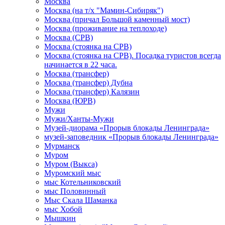
Москва
Москва (на т/х "Мамин-Сибиряк")
Москва (причал Большой каменный мост)
Москва (проживание на теплоходе)
Москва (СРВ)
Москва (стоянка на СРВ)
Москва (стоянка на СРВ). Посадка туристов всегда
начинается в 22 часа.
Москва (трансфер)
Москва (трансфер) Дубна
Москва (трансфер) Калязин
Москва (ЮРВ)
Мужи
Мужи/Ханты-Мужи
Музей-диорама «Прорыв блокады Ленинграда»
музей-заповедник «Прорыв блокады Ленинграда»
Мурманск
Муром
Муром (Выкса)
Муромский мыс
мыс Котельниковский
мыс Половинный
Мыс Скала Шаманка
мыс Хобой
Мышкин