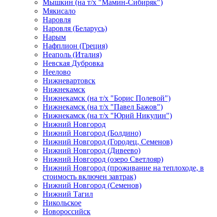
Мышкин (на т/х "Мамин-Сибиряк")
Мякисало
Наровля
Наровля (Беларусь)
Нарым
Нафплион (Греция)
Неаполь (Италия)
Невская Дубровка
Неелово
Нижневартовск
Нижнекамск
Нижнекамск (на т/х "Борис Полевой")
Нижнекамск (на т/х "Павел Бажов")
Нижнекамск (на т/х "Юрий Никулин")
Нижний Новгород
Нижний Новгород (Болдино)
Нижний Новгород (Городец, Семенов)
Нижний Новгород (Дивеево)
Нижний Новгород (озеро Светлояр)
Нижний Новгород (проживание на теплоходе, в
стоимость включен завтрак)
Нижний Новгород (Семенов)
Нижний Тагил
Никольское
Новороссийск