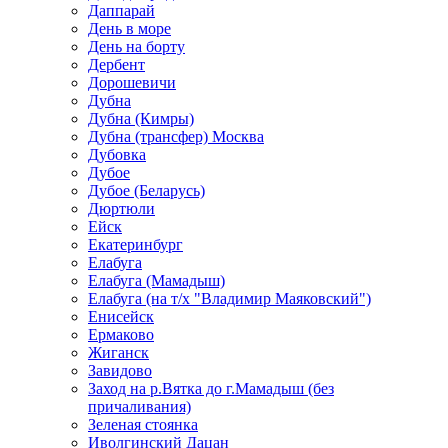
Даппарай
День в море
День на борту
Дербент
Дорошевичи
Дубна
Дубна (Кимры)
Дубна (трансфер) Москва
Дубовка
Дубое
Дубое (Беларусь)
Дюртюли
Ейск
Екатеринбург
Елабуга
Елабуга (Мамадыш)
Елабуга (на т/х "Владимир Маяковский")
Енисейск
Ермаково
Жиганск
Завидово
Заход на р.Вятка до г.Мамадыш (без
причаливания)
Зеленая стоянка
Иволгинский Дацан