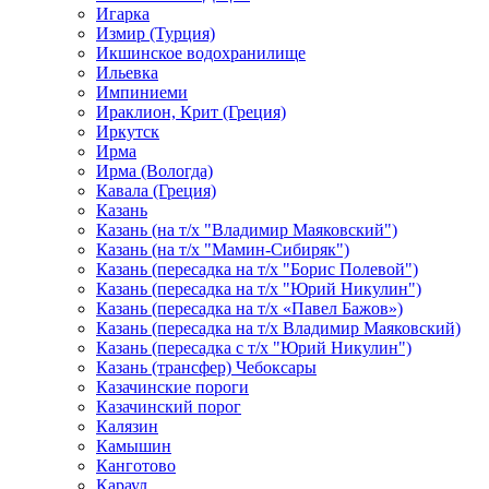
Игарка
Измир (Турция)
Икшинское водохранилище
Ильевка
Импиниеми
Ираклион, Крит (Греция)
Иркутск
Ирма
Ирма (Вологда)
Кавала (Греция)
Казань
Казань (на т/х "Владимир Маяковский")
Казань (на т/х "Мамин-Сибиряк")
Казань (пересадка на т/х "Борис Полевой")
Казань (пересадка на т/х "Юрий Никулин")
Казань (пересадка на т/х «Павел Бажов»)
Казань (пересадка на т/х Владимир Маяковский)
Казань (пересадка с т/х "Юрий Никулин")
Казань (трансфер) Чебоксары
Казачинские пороги
Казачинский порог
Калязин
Камышин
Канготово
Караул