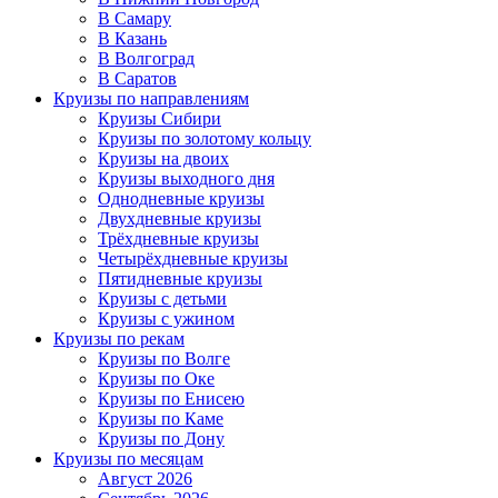
В Самару
В Казань
В Волгоград
В Саратов
Круизы по направлениям
Круизы Сибири
Круизы по золотому кольцу
Круизы на двоих
Круизы выходного дня
Однодневные круизы
Двухдневные круизы
Трёхдневные круизы
Четырёхдневные круизы
Пятидневные круизы
Круизы с детьми
Круизы с ужином
Круизы по рекам
Круизы по Волге
Круизы по Оке
Круизы по Енисею
Круизы по Каме
Круизы по Дону
Круизы по месяцам
Август 2026