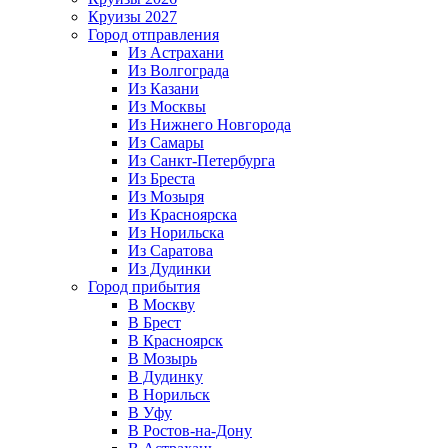
Круизы 2027
Город отправления
Из Астрахани
Из Волгограда
Из Казани
Из Москвы
Из Нижнего Новгорода
Из Самары
Из Санкт-Петербурга
Из Бреста
Из Мозыря
Из Красноярска
Из Норильска
Из Саратова
Из Дудинки
Город прибытия
В Москву
В Брест
В Красноярск
В Мозырь
В Дудинку
В Норильск
В Уфу
В Ростов-на-Дону