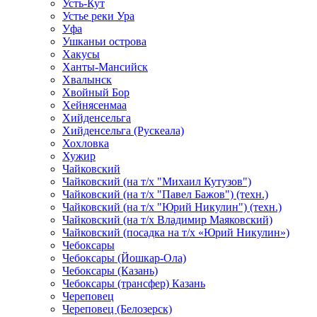
Усть-Кут
Устье реки Ура
Уфа
Ушканьи острова
Хакусы
Ханты-Мансийск
Хвалынск
Хвойный Бор
Хейнясенмаа
Хийденсельга
Хийденсельга (Рускеала)
Хохловка
Хужир
Чайковский
Чайковский (на т/х "Михаил Кутузов")
Чайковский (на т/х "Павел Бажов") (техн.)
Чайковский (на т/х "Юрий Никулин") (техн.)
Чайковский (на т/х Владимир Маяковский)
Чайковский (посадка на т/х «Юрий Никулин»)
Чебоксары
Чебоксары (Йошкар-Ола)
Чебоксары (Казань)
Чебоксары (трансфер) Казань
Череповец
Череповец (Белозерск)