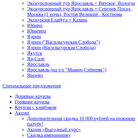
Экскурсионный тур Ярославль + Вятское, Вологда
Экскурсионный тур Ярославль + Сергиев Посад,
Москва (1 ночь), Ростов Великий - Кострома
Экскурсия Елабуга + Казань
Юрино
Юрьевец
Ядрин
Ядрин ("Васильсурская Слобода")
Ядрин (Васильсурская Слобода)
Якутск
Яр-Сале
Ярославль
Ярославль (на т/х "Мамин-Сибиряк")
Ярцево
Специальные предложения
Дешевые круизы
Горящие круизы
Круизы с кэшбэком
Акции
Дополнительная скидка 10 000 рублей на нижнюю
палубу!
Акция «Выгодный курс»
Скидка имениннику