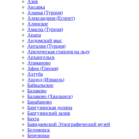
Азов
Аксарка
Аланья (Турция)
Александрия (Египет)
Алинское
Амасра (Турция)
Анапа
Андомский мыс
Анталия (Турция)
Арктическая станция на льду
Архангельск
Атаманово
Афон (Греция)
Ахтуба
Ашдод (Израиль)
Байкальское
Балаково
Балаково (Хвалынск)
Барабаново
Баргузинская долина
Баргузинский залив
Бахта
Баяндаевский Этнографический музей
Беломорск
Березники