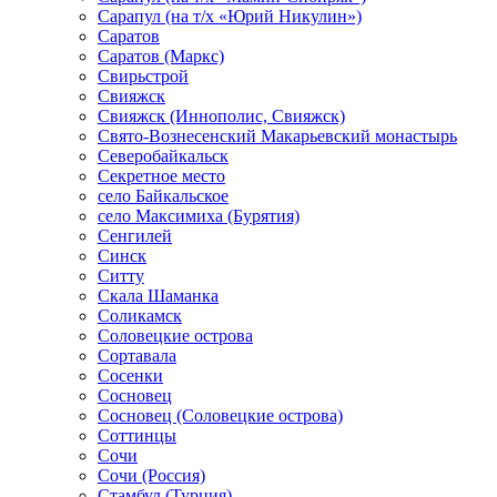
Сарапул (на т/х «Юрий Никулин»)
Саратов
Саратов (Маркс)
Свирьстрой
Свияжск
Свияжск (Иннополис, Свияжск)
Свято-Вознесенский Макарьевский монастырь
Северобайкальск
Секретное место
село Байкальское
село Максимиха (Бурятия)
Сенгилей
Синск
Ситту
Скала Шаманка
Соликамск
Соловецкие острова
Сортавала
Сосенки
Сосновец
Сосновец (Соловецкие острова)
Соттинцы
Сочи
Сочи (Россия)
Стамбул (Турция)