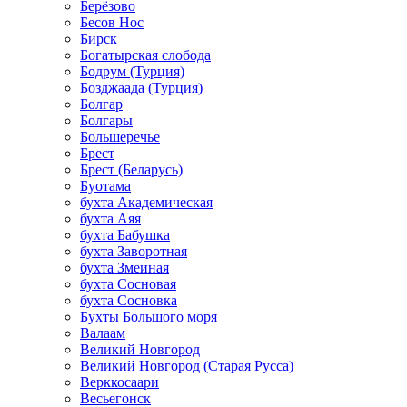
Берёзово
Бесов Нос
Бирск
Богатырская слобода
Бодрум (Турция)
Бозджаада (Турция)
Болгар
Болгары
Большеречье
Брест
Брест (Беларусь)
Буотама
бухта Академическая
бухта Аяя
бухта Бабушка
бухта Заворотная
бухта Змеиная
бухта Сосновая
бухта Сосновка
Бухты Большого моря
Валаам
Великий Новгород
Великий Новгород (Старая Русса)
Верккосаари
Весьегонск