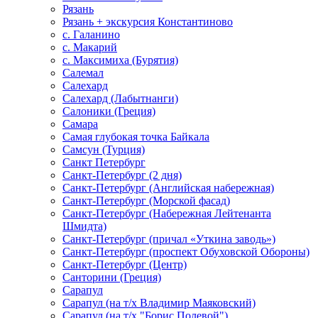
Рязань
Рязань + экскурсия Константиново
с. Галанино
с. Макарий
с. Максимиха (Бурятия)
Салемал
Салехард
Салехард (Лабытнанги)
Салоники (Греция)
Самара
Самая глубокая точка Байкала
Самсун (Турция)
Санкт Петербург
Санкт-Петербург (2 дня)
Санкт-Петербург (Английская набережная)
Санкт-Петербург (Морской фасад)
Санкт-Петербург (Набережная Лейтенанта
Шмидта)
Санкт-Петербург (причал «Уткина заводь»)
Санкт-Петербург (проспект Обуховской Обороны)
Санкт-Петербург (Центр)
Санторини (Греция)
Сарапул
Сарапул (на т/х Владимир Маяковский)
Сарапул (на т/х "Борис Полевой")