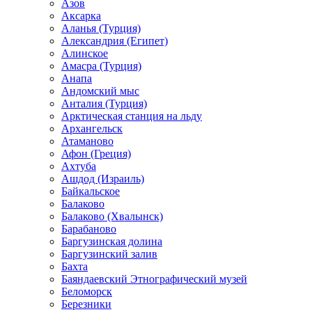
Азов
Аксарка
Аланья (Турция)
Александрия (Египет)
Алинское
Амасра (Турция)
Анапа
Андомский мыс
Анталия (Турция)
Арктическая станция на льду
Архангельск
Атаманово
Афон (Греция)
Ахтуба
Ашдод (Израиль)
Байкальское
Балаково
Балаково (Хвалынск)
Барабаново
Баргузинская долина
Баргузинский залив
Бахта
Баяндаевский Этнографический музей
Беломорск
Березники