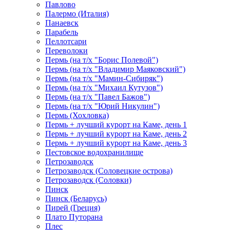
Павлово
Палермо (Италия)
Панаевск
Парабель
Пеллотсари
Переволоки
Пермь (на т/х "Борис Полевой")
Пермь (на т/х "Владимир Маяковский")
Пермь (на т/х "Мамин-Сибиряк")
Пермь (на т/х "Михаил Кутузов")
Пермь (на т/х "Павел Бажов")
Пермь (на т/х "Юрий Никулин")
Пермь (Хохловка)
Пермь + лучший курорт на Каме, день 1
Пермь + лучший курорт на Каме, день 2
Пермь + лучший курорт на Каме, день 3
Пестовское водохранилище
Петрозаводск
Петрозаводск (Соловецкие острова)
Петрозаводск (Соловки)
Пинск
Пинск (Беларусь)
Пирей (Греция)
Плато Путорана
Плес