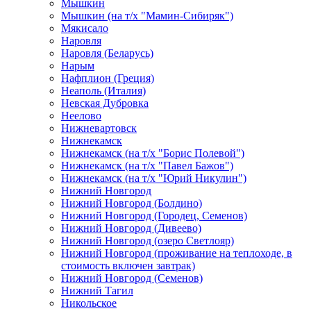
Мышкин
Мышкин (на т/х "Мамин-Сибиряк")
Мякисало
Наровля
Наровля (Беларусь)
Нарым
Нафплион (Греция)
Неаполь (Италия)
Невская Дубровка
Неелово
Нижневартовск
Нижнекамск
Нижнекамск (на т/х "Борис Полевой")
Нижнекамск (на т/х "Павел Бажов")
Нижнекамск (на т/х "Юрий Никулин")
Нижний Новгород
Нижний Новгород (Болдино)
Нижний Новгород (Городец, Семенов)
Нижний Новгород (Дивеево)
Нижний Новгород (озеро Светлояр)
Нижний Новгород (проживание на теплоходе, в
стоимость включен завтрак)
Нижний Новгород (Семенов)
Нижний Тагил
Никольское