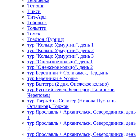
Териберка
Тетюши
Тикси
Тит-Ары
Тобольск
Тольятти
Томск
Трабзон (Турция)
тур "Кольцо Удмуртии", день 1
тур "Кольцо Удмуртии", день 2
тур "Кольцо Удмуртии", день 3
тур "Онежское кольцо", день 1
тур "Онежское кольцо", день 2
тур Березники + Соликамск, Чердынь
тур Березники + Усолье
тур Вытегра (2 дня, Онежское кольцо)
тур Русский север: Белозерск, Галинское,
Череповец
тур Тверь + оз.Селигер (Нилова Пустынь,
Осташков), Торжок
тур Ярославль + Архангельск, Северодвинск, день
1
тур Ярославль + Архангельск, Северодвинск, день
2
тур Ярославль + Архангельск, Северодвинск, день