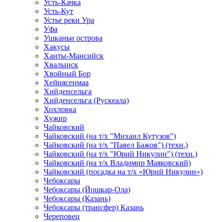
Усть-Качка
Усть-Кут
Устье реки Ура
Уфа
Ушканьи острова
Хакусы
Ханты-Мансийск
Хвалынск
Хвойный Бор
Хейнясенмаа
Хийденсельга
Хийденсельга (Рускеала)
Хохловка
Хужир
Чайковский
Чайковский (на т/х "Михаил Кутузов")
Чайковский (на т/х "Павел Бажов") (техн.)
Чайковский (на т/х "Юрий Никулин") (техн.)
Чайковский (на т/х Владимир Маяковский)
Чайковский (посадка на т/х «Юрий Никулин»)
Чебоксары
Чебоксары (Йошкар-Ола)
Чебоксары (Казань)
Чебоксары (трансфер) Казань
Череповец