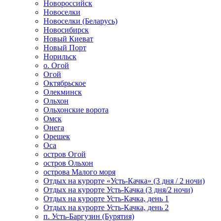
Новороссийск
Новоселки
Новоселки (Беларусь)
Новосибирск
Новый Киеват
Новый Порт
Норильск
о. Огой
Огой
Октябрьское
Олекминск
Ольхон
Ольхонские ворота
Омск
Онега
Орешек
Оса
остров Огой
остров Ольхон
острова Малого моря
Отдых на курорте «Усть-Качка» (3 дня / 2 ночи)
Отдых на курорте Усть-Качка (3 дня/2 ночи)
Отдых на курорте Усть-Качка, день 1
Отдых на курорте Усть-Качка, день 2
п. Усть-Баргузин (Бурятия)