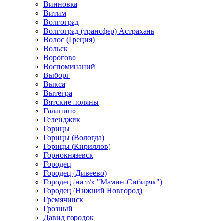
Винновка
Витим
Волгоград
Волгоград (трансфер) Астрахань
Волос (Греция)
Вольск
Ворогово
Воспоминаний
Выборг
Выкса
Вытегра
Вятские поляны
Галанино
Геленджик
Горицы
Горицы (Вологда)
Горицы (Кириллов)
Горнокнязевск
Городец
Городец (Дивеево)
Городец (на т/х "Мамин-Сибиряк")
Городец (Нижний Новгород)
Гремячинск
Грозный
Давид городок