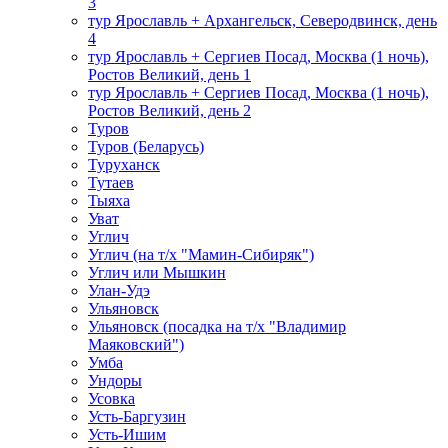
3
тур Ярославль + Архангельск, Северодвинск, день
4
тур Ярославль + Сергиев Посад, Москва (1 ночь),
Ростов Великий, день 1
тур Ярославль + Сергиев Посад, Москва (1 ночь),
Ростов Великий, день 2
Туров
Туров (Беларусь)
Туруханск
Тутаев
Тыяха
Уват
Углич
Углич (на т/х "Мамин-Сибиряк")
Углич или Мышкин
Улан-Удэ
Ульяновск
Ульяновск (посадка на т/х "Владимир
Маяковский")
Умба
Ундоры
Усовка
Усть-Баргузин
Усть-Ишим