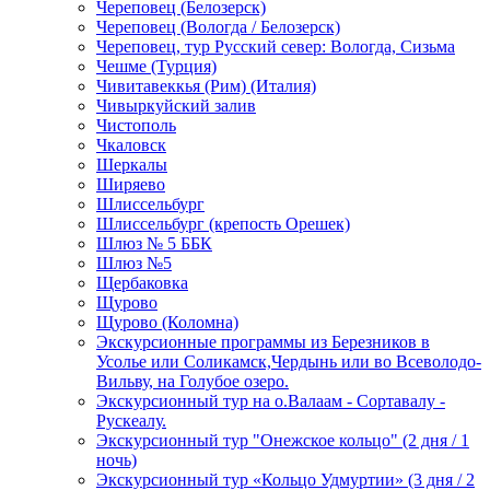
Череповец (Белозерск)
Череповец (Вологда / Белозерск)
Череповец, тур Русский север: Вологда, Сизьма
Чешме (Турция)
Чивитавеккья (Рим) (Италия)
Чивыркуйский залив
Чистополь
Чкаловск
Шеркалы
Ширяево
Шлиссельбург
Шлиссельбург (крепость Орешек)
Шлюз № 5 ББК
Шлюз №5
Щербаковка
Щурово
Щурово (Коломна)
Экскурсионные программы из Березников в
Усолье или Соликамск,Чердынь или во Всеволодо-
Вильву, на Голубое озеро.
Экскурсионный тур на о.Валаам - Сортавалу -
Рускеалу.
Экскурсионный тур "Онежское кольцо" (2 дня / 1
ночь)
Экскурсионный тур «Кольцо Удмуртии» (3 дня / 2