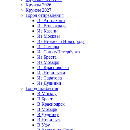
Круизы 2026
Круизы 2027
Город отправления
Из Астрахани
Из Волгограда
Из Казани
Из Москвы
Из Нижнего Новгорода
Из Самары
Из Санкт-Петербурга
Из Бреста
Из Мозыря
Из Красноярска
Из Норильска
Из Саратова
Из Дудинки
Город прибытия
В Москву
В Брест
В Красноярск
В Мозырь
В Дудинку
В Норильск
В Уфу