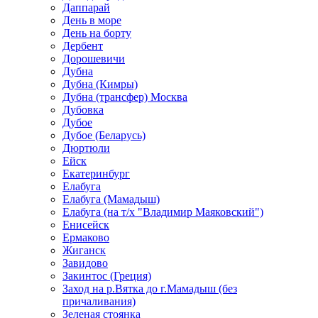
Даппарай
День в море
День на борту
Дербент
Дорошевичи
Дубна
Дубна (Кимры)
Дубна (трансфер) Москва
Дубовка
Дубое
Дубое (Беларусь)
Дюртюли
Ейск
Екатеринбург
Елабуга
Елабуга (Мамадыш)
Елабуга (на т/х "Владимир Маяковский")
Енисейск
Ермаково
Жиганск
Завидово
Закинтос (Греция)
Заход на р.Вятка до г.Мамадыш (без
причаливания)
Зеленая стоянка