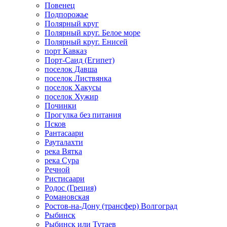
Повенец
Подпорожье
Полярный круг
Полярный круг. Белое море
Полярный круг. Енисей
порт Кавказ
Порт-Саид (Египет)
поселок Давша
поселок Листвянка
поселок Хакусы
поселок Хужир
Починки
Прогулка без питания
Псков
Рантасаари
Рауталахти
река Вятка
река Сура
Речной
Ристисаари
Родос (Греция)
Романовская
Ростов-на-Дону (трансфер) Волгоград
Рыбинск
Рыбинск или Тутаев