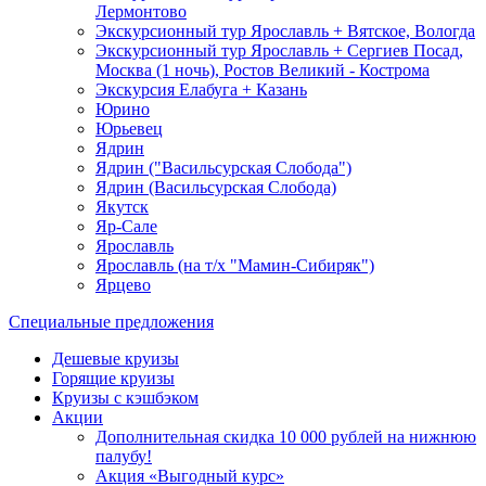
Лермонтово
Экскурсионный тур Ярославль + Вятское, Вологда
Экскурсионный тур Ярославль + Сергиев Посад,
Москва (1 ночь), Ростов Великий - Кострома
Экскурсия Елабуга + Казань
Юрино
Юрьевец
Ядрин
Ядрин ("Васильсурская Слобода")
Ядрин (Васильсурская Слобода)
Якутск
Яр-Сале
Ярославль
Ярославль (на т/х "Мамин-Сибиряк")
Ярцево
Специальные предложения
Дешевые круизы
Горящие круизы
Круизы с кэшбэком
Акции
Дополнительная скидка 10 000 рублей на нижнюю
палубу!
Акция «Выгодный курс»