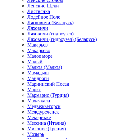
Ленские Столбы
Ленские Щеки
Листвянка
Лодейное Поле
Лясковичи (Беларусь)
Ляховичи
Ляховичи (гидроузел)
Ляховичи (гидроузел) (Беларусь)
Макарьев
Макарьево
Малое море
Малый
Мальта (Мальта)
Мамадыш
Мандроги
Мариинский Посад
Маркс
Мармарис (Турция)
Махачкала
Медвежьегорск
Междуреченск
Мёкериккё
Мессина (Италия)
Миконос (Греция)
Мозырь