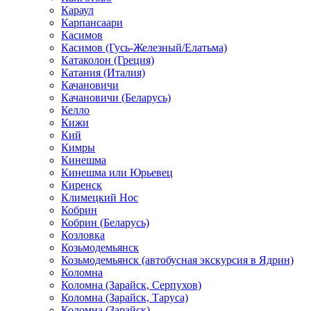
Караул
Карпансаари
Касимов
Касимов (Гусь-Железный/Елатьма)
Катаколон (Греция)
Катания (Италия)
Качановичи
Качановичи (Беларусь)
Келло
Кижи
Кий
Кимры
Кинешма
Кинешма или Юрьевец
Киренск
Климецкий Нос
Кобрин
Кобрин (Беларусь)
Козловка
Козьмодемьянск
Козьмодемьянск (автобусная экскурсия в Ядрин)
Коломна
Коломна (Зарайск, Серпухов)
Коломна (Зарайск, Таруса)
Коломна (Зарайск)