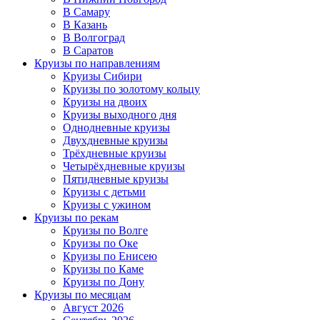
В Самару
В Казань
В Волгоград
В Саратов
Круизы по направлениям
Круизы Сибири
Круизы по золотому кольцу
Круизы на двоих
Круизы выходного дня
Однодневные круизы
Двухдневные круизы
Трёхдневные круизы
Четырёхдневные круизы
Пятидневные круизы
Круизы с детьми
Круизы с ужином
Круизы по рекам
Круизы по Волге
Круизы по Оке
Круизы по Енисею
Круизы по Каме
Круизы по Дону
Круизы по месяцам
Август 2026