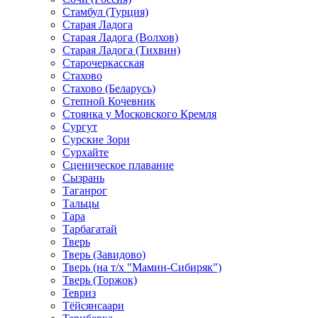
Стамбул (Турция)
Старая Ладога
Старая Ладога (Волхов)
Старая Ладога (Тихвин)
Старочеркасская
Стахово
Стахово (Беларусь)
Степной Кочевник
Стоянка у Московского Кремля
Сургут
Сурские Зори
Сурхайте
Сценическое плавание
Сызрань
Таганрог
Тальцы
Тара
Тарбагатай
Тверь
Тверь (Завидово)
Тверь (на т/х "Мамин-Сибиряк")
Тверь (Торжок)
Тевриз
Тёйсянсаари