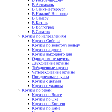
В Ростов-на-Дону
В Астрахань
В Санкт-Петербург
В Нижний Новгород
В Самару
В Казань
В Волгоград
В Саратов
Круизы по направлениям
Круизы Сибири
Круизы по золотому кольцу
Круизы на двоих
Круизы выходного дня
Однодневные круизы
Двухдневные круизы
Трёхдневные круизы
Четырёхдневные круизы
Пятидневные круизы
Круизы с детьми
Круизы с ужином
Круизы по рекам
Круизы по Волге
Круизы по Оке
Круизы по Енисею
Круизы по Каме