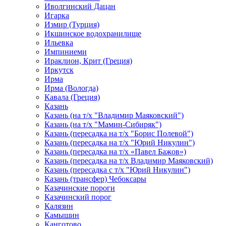
Иволгинский Дацан
Игарка
Измир (Турция)
Икшинское водохранилище
Ильевка
Импиниеми
Ираклион, Крит (Греция)
Иркутск
Ирма
Ирма (Вологда)
Кавала (Греция)
Казань
Казань (на т/х "Владимир Маяковский")
Казань (на т/х "Мамин-Сибиряк")
Казань (пересадка на т/х "Борис Полевой")
Казань (пересадка на т/х "Юрий Никулин")
Казань (пересадка на т/х «Павел Бажов»)
Казань (пересадка на т/х Владимир Маяковский)
Казань (пересадка с т/х "Юрий Никулин")
Казань (трансфер) Чебоксары
Казачинские пороги
Казачинский порог
Калязин
Камышин
Канготово