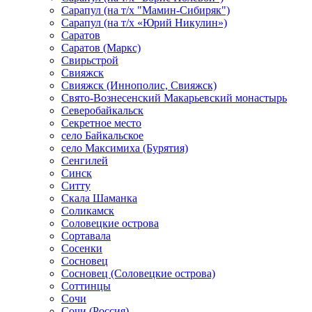
Сарапул (на т/х "Мамин-Сибиряк")
Сарапул (на т/х «Юрий Никулин»)
Саратов
Саратов (Маркс)
Свирьстрой
Свияжск
Свияжск (Иннополис, Свияжск)
Свято-Вознесенский Макарьевский монастырь
Северобайкальск
Секретное место
село Байкальское
село Максимиха (Бурятия)
Сенгилей
Синск
Ситту
Скала Шаманка
Соликамск
Соловецкие острова
Сортавала
Сосенки
Сосновец
Сосновец (Соловецкие острова)
Соттинцы
Сочи
Сочи (Россия)