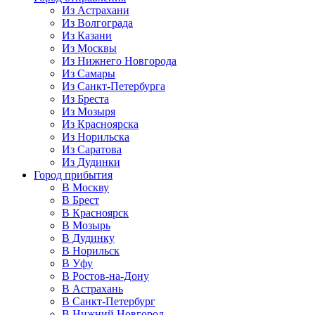
Из Астрахани
Из Волгограда
Из Казани
Из Москвы
Из Нижнего Новгорода
Из Самары
Из Санкт-Петербурга
Из Бреста
Из Мозыря
Из Красноярска
Из Норильска
Из Саратова
Из Дудинки
Город прибытия
В Москву
В Брест
В Красноярск
В Мозырь
В Дудинку
В Норильск
В Уфу
В Ростов-на-Дону
В Астрахань
В Санкт-Петербург
В Нижний Новгород