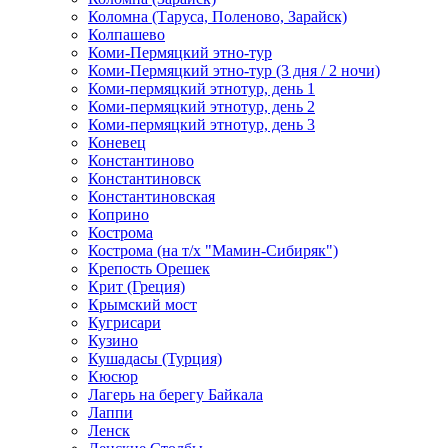
Коломна (Таруса, Поленово, Зарайск)
Колпашево
Коми-Пермяцкий этно-тур
Коми-Пермяцкий этно-тур (3 дня / 2 ночи)
Коми-пермяцкий этнотур, день 1
Коми-пермяцкий этнотур, день 2
Коми-пермяцкий этнотур, день 3
Коневец
Константиново
Константиновск
Константиновская
Коприно
Кострома
Кострома (на т/х "Мамин-Сибиряк")
Крепость Орешек
Крит (Греция)
Крымский мост
Кугрисари
Кузино
Кушадасы (Турция)
Кюсюр
Лагерь на берегу Байкала
Лаппи
Ленск