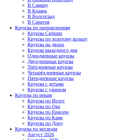
В Самару
В Казань
В Волгоград
В Саратов
Круизы по направлениям
Круизы Сибири
Круизы по золотому кольцу
Круизы на двоих
Круизы выходного дня
Однодневные круизы
Двухдневные круизы
Трёхдневные круизы
Четырёхдневные круизы
Пятидневные круизы
Круизы с детьми
Круизы с ужином
Круизы по рекам
Круизы по Волге
Круизы по Оке
Круизы по Енисею
Круизы по Каме
Круизы по Дону
Круизы по месяцам
Август 2026