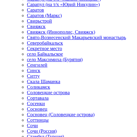
Сарапул (на т/х «Юрий Никулин»)
Саратов
Саратов (Маркс)
Свирьстрой
Свияжск
Свияжск (Иннополис, Свияжск)
Свято-Вознесенский Макарьевский монастырь
Северобайкальск
Секретное место
село Байкальское
село Максимиха (Бурятия)
Сенгилей
Синск
Ситту
Скала Шаманка
Соликамск
Соловецкие острова
Сортавала
Сосенки
Сосновец
Сосновец (Соловецкие острова)
Соттинцы
Сочи
Сочи (Россия)
Стамбул (Турция)