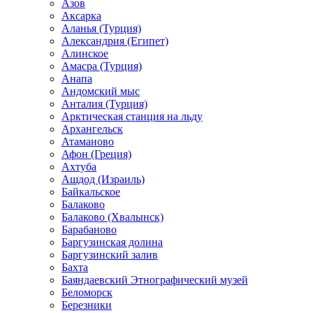
Азов
Аксарка
Аланья (Турция)
Александрия (Египет)
Алинское
Амасра (Турция)
Анапа
Андомский мыс
Анталия (Турция)
Арктическая станция на льду
Архангельск
Атаманово
Афон (Греция)
Ахтуба
Ашдод (Израиль)
Байкальское
Балаково
Балаково (Хвалынск)
Барабаново
Баргузинская долина
Баргузинский залив
Бахта
Баяндаевский Этнографический музей
Беломорск
Березники