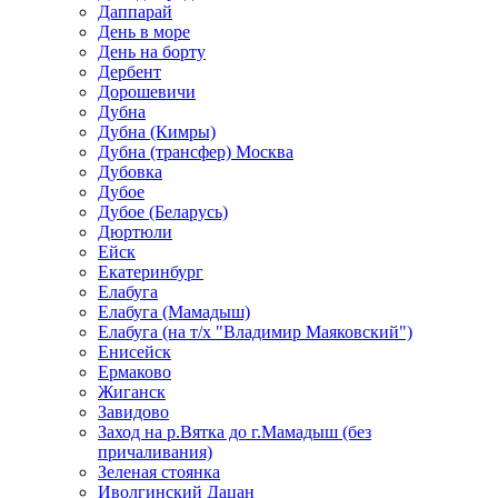
Даппарай
День в море
День на борту
Дербент
Дорошевичи
Дубна
Дубна (Кимры)
Дубна (трансфер) Москва
Дубовка
Дубое
Дубое (Беларусь)
Дюртюли
Ейск
Екатеринбург
Елабуга
Елабуга (Мамадыш)
Елабуга (на т/х "Владимир Маяковский")
Енисейск
Ермаково
Жиганск
Завидово
Заход на р.Вятка до г.Мамадыш (без
причаливания)
Зеленая стоянка
Иволгинский Дацан