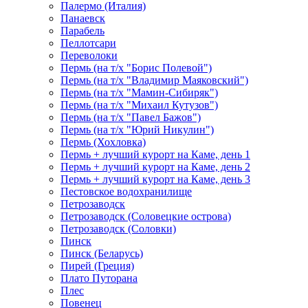
Палермо (Италия)
Панаевск
Парабель
Пеллотсари
Переволоки
Пермь (на т/х "Борис Полевой")
Пермь (на т/х "Владимир Маяковский")
Пермь (на т/х "Мамин-Сибиряк")
Пермь (на т/х "Михаил Кутузов")
Пермь (на т/х "Павел Бажов")
Пермь (на т/х "Юрий Никулин")
Пермь (Хохловка)
Пермь + лучший курорт на Каме, день 1
Пермь + лучший курорт на Каме, день 2
Пермь + лучший курорт на Каме, день 3
Пестовское водохранилище
Петрозаводск
Петрозаводск (Соловецкие острова)
Петрозаводск (Соловки)
Пинск
Пинск (Беларусь)
Пирей (Греция)
Плато Путорана
Плес
Повенец