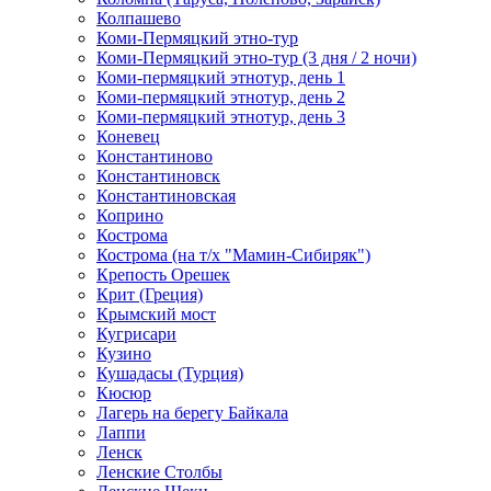
Колпашево
Коми-Пермяцкий этно-тур
Коми-Пермяцкий этно-тур (3 дня / 2 ночи)
Коми-пермяцкий этнотур, день 1
Коми-пермяцкий этнотур, день 2
Коми-пермяцкий этнотур, день 3
Коневец
Константиново
Константиновск
Константиновская
Коприно
Кострома
Кострома (на т/х "Мамин-Сибиряк")
Крепость Орешек
Крит (Греция)
Крымский мост
Кугрисари
Кузино
Кушадасы (Турция)
Кюсюр
Лагерь на берегу Байкала
Лаппи
Ленск
Ленские Столбы