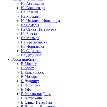
Из Астрахани
Из Волгограда
Из Казани
Из Москвы
Из Нижнего Новгорода
Из Самары
Из Санкт-Петербурга
Из Бреста
Из Мозыря
Из Красноярска
Из Норильска
Из Саратова
Из Дудинки
Город прибытия
В Москву
В Брест
В Красноярск
В Мозырь
В Дудинку
В Норильск
В Уфу
В Ростов-на-Дону
В Астрахань
В Санкт-Петербург
В Нижний Новгород