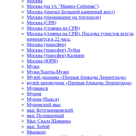
Москва
Москва (на т/х "Мамин-Сибиряк")
Москва (причал Большой каменный мост)
Москва (проживание на теплоходе)
Москва (СРВ)
Москва (стоянка на СРВ)
Москва (стоянка на СРВ). Посадка туристов всегда
начинается в 22 часа.
Москва (трансфер)
Москва (трансфер) Дубна
Москва (трансфер) Калязин
Москва (ЮРВ)
Мужи
Мужи/Ханты-Мужи
Музей-диорама «Прорыв блокады Ленинграда»
музей-заповедник «Прорыв блокады Ленинграда»
Мурманск
Муром
Муром (Выкса)
Муромский мыс
мыс Котельниковский
мыс Половинный
Мыс Скала Шаманка
мыс Хобой
Мышкин