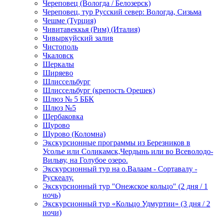
Череповец (Вологда / Белозерск)
Череповец, тур Русский север: Вологда, Сизьма
Чешме (Турция)
Чивитавеккья (Рим) (Италия)
Чивыркуйский залив
Чистополь
Чкаловск
Шеркалы
Ширяево
Шлиссельбург
Шлиссельбург (крепость Орешек)
Шлюз № 5 ББК
Шлюз №5
Щербаковка
Щурово
Щурово (Коломна)
Экскурсионные программы из Березников в
Усолье или Соликамск,Чердынь или во Всеволодо-
Вильву, на Голубое озеро.
Экскурсионный тур на о.Валаам - Сортавалу -
Рускеалу.
Экскурсионный тур "Онежское кольцо" (2 дня / 1
ночь)
Экскурсионный тур «Кольцо Удмуртии» (3 дня / 2
ночи)