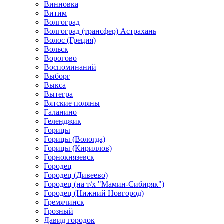
Винновка
Витим
Волгоград
Волгоград (трансфер) Астрахань
Волос (Греция)
Вольск
Ворогово
Воспоминаний
Выборг
Выкса
Вытегра
Вятские поляны
Галанино
Геленджик
Горицы
Горицы (Вологда)
Горицы (Кириллов)
Горнокнязевск
Городец
Городец (Дивеево)
Городец (на т/х "Мамин-Сибиряк")
Городец (Нижний Новгород)
Гремячинск
Грозный
Давид городок