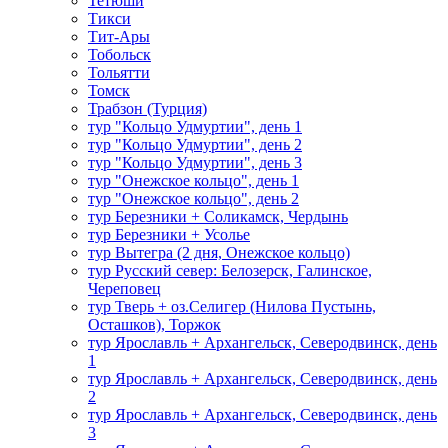
Тетюши
Тикси
Тит-Ары
Тобольск
Тольятти
Томск
Трабзон (Турция)
тур "Кольцо Удмуртии", день 1
тур "Кольцо Удмуртии", день 2
тур "Кольцо Удмуртии", день 3
тур "Онежское кольцо", день 1
тур "Онежское кольцо", день 2
тур Березники + Соликамск, Чердынь
тур Березники + Усолье
тур Вытегра (2 дня, Онежское кольцо)
тур Русский север: Белозерск, Галинское,
Череповец
тур Тверь + оз.Селигер (Нилова Пустынь,
Осташков), Торжок
тур Ярославль + Архангельск, Северодвинск, день
1
тур Ярославль + Архангельск, Северодвинск, день
2
тур Ярославль + Архангельск, Северодвинск, день
3