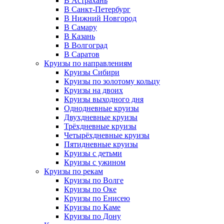
В Астрахань
В Санкт-Петербург
В Нижний Новгород
В Самару
В Казань
В Волгоград
В Саратов
Круизы по направлениям
Круизы Сибири
Круизы по золотому кольцу
Круизы на двоих
Круизы выходного дня
Однодневные круизы
Двухдневные круизы
Трёхдневные круизы
Четырёхдневные круизы
Пятидневные круизы
Круизы с детьми
Круизы с ужином
Круизы по рекам
Круизы по Волге
Круизы по Оке
Круизы по Енисею
Круизы по Каме
Круизы по Дону