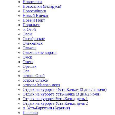
Новоселки
Новоселки (Беларусь)
Новосибирск
Новый Киеват
Новый Порт
Норильск
о. Огой
Огой
Октябрьское
Олекминск
Ольхон
Ольхонские ворота
Омск
Онега
Орешек
Оса
остров Огой
остров Ольхон
острова Малого моря
Отдых на курорте «Усть-Качка» (3 дня / 2 ночи)
Отдых на курорте Усть-Качка (3 дня/2 ночи)
Отдых на курорте Усть-Качка, день 1
Отдых на курорте Усть-Качка, день 2
п. Усть-Баргузин (Бурятия)
Павлово