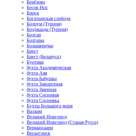
Берёзово
Бесов Нос
Бирск
Богатырская слобода
Бодрум (Турция)
Бозджаада (Турция)
Болгар
Болгары
Большеречье
Брест
Брест (Беларусь)
Буотама
бухта Академическая
бухта Аяя
бухта Бабушка
бухта Заворотная
бухта Змеиная
бухта Сосновая
бухта Сосновка
Бухты Большого моря
Валаам
Великий Новгород
Великий Новгород (Старая Русса)
Верккосаари
Весьегонск