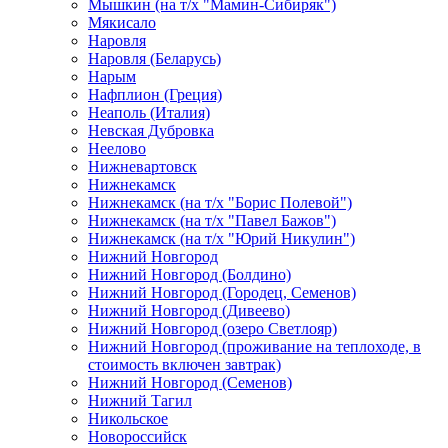
Мышкин (на т/х "Мамин-Сибиряк")
Мякисало
Наровля
Наровля (Беларусь)
Нарым
Нафплион (Греция)
Неаполь (Италия)
Невская Дубровка
Неелово
Нижневартовск
Нижнекамск
Нижнекамск (на т/х "Борис Полевой")
Нижнекамск (на т/х "Павел Бажов")
Нижнекамск (на т/х "Юрий Никулин")
Нижний Новгород
Нижний Новгород (Болдино)
Нижний Новгород (Городец, Семенов)
Нижний Новгород (Дивеево)
Нижний Новгород (озеро Светлояр)
Нижний Новгород (проживание на теплоходе, в
стоимость включен завтрак)
Нижний Новгород (Семенов)
Нижний Тагил
Никольское
Новороссийск