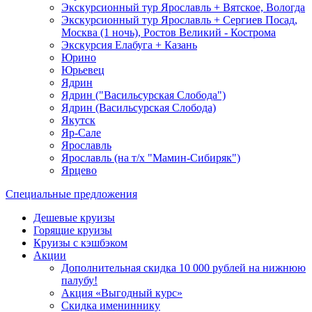
Экскурсионный тур Ярославль + Вятское, Вологда
Экскурсионный тур Ярославль + Сергиев Посад,
Москва (1 ночь), Ростов Великий - Кострома
Экскурсия Елабуга + Казань
Юрино
Юрьевец
Ядрин
Ядрин ("Васильсурская Слобода")
Ядрин (Васильсурская Слобода)
Якутск
Яр-Сале
Ярославль
Ярославль (на т/х "Мамин-Сибиряк")
Ярцево
Специальные предложения
Дешевые круизы
Горящие круизы
Круизы с кэшбэком
Акции
Дополнительная скидка 10 000 рублей на нижнюю
палубу!
Акция «Выгодный курс»
Скидка имениннику