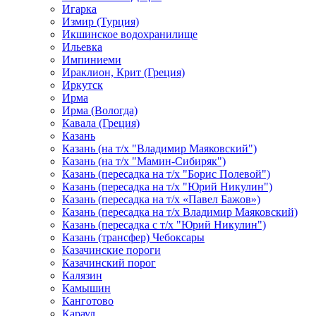
Игарка
Измир (Турция)
Икшинское водохранилище
Ильевка
Импиниеми
Ираклион, Крит (Греция)
Иркутск
Ирма
Ирма (Вологда)
Кавала (Греция)
Казань
Казань (на т/х "Владимир Маяковский")
Казань (на т/х "Мамин-Сибиряк")
Казань (пересадка на т/х "Борис Полевой")
Казань (пересадка на т/х "Юрий Никулин")
Казань (пересадка на т/х «Павел Бажов»)
Казань (пересадка на т/х Владимир Маяковский)
Казань (пересадка с т/х "Юрий Никулин")
Казань (трансфер) Чебоксары
Казачинские пороги
Казачинский порог
Калязин
Камышин
Канготово
Караул