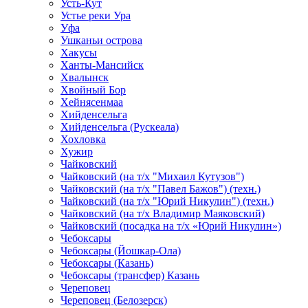
Усть-Кут
Устье реки Ура
Уфа
Ушканьи острова
Хакусы
Ханты-Мансийск
Хвалынск
Хвойный Бор
Хейнясенмаа
Хийденсельга
Хийденсельга (Рускеала)
Хохловка
Хужир
Чайковский
Чайковский (на т/х "Михаил Кутузов")
Чайковский (на т/х "Павел Бажов") (техн.)
Чайковский (на т/х "Юрий Никулин") (техн.)
Чайковский (на т/х Владимир Маяковский)
Чайковский (посадка на т/х «Юрий Никулин»)
Чебоксары
Чебоксары (Йошкар-Ола)
Чебоксары (Казань)
Чебоксары (трансфер) Казань
Череповец
Череповец (Белозерск)