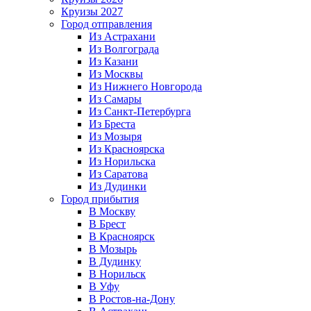
Круизы 2027
Город отправления
Из Астрахани
Из Волгограда
Из Казани
Из Москвы
Из Нижнего Новгорода
Из Самары
Из Санкт-Петербурга
Из Бреста
Из Мозыря
Из Красноярска
Из Норильска
Из Саратова
Из Дудинки
Город прибытия
В Москву
В Брест
В Красноярск
В Мозырь
В Дудинку
В Норильск
В Уфу
В Ростов-на-Дону