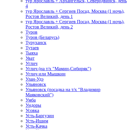
тур Ярославль + Архангельск, Северодвинск, день
4
тур Ярославль + Сергиев Посад, Москва (1 ночь),
Ростов Великий, день 1
тур Ярославль + Сергиев Посад, Москва (1 ночь),
Ростов Великий, день 2
Туров
Туров (Беларусь)
Туруханск
Тутаев
Тыяха
Уват
Углич
Углич (на т/х "Мамин-Сибиряк")
Углич или Мышкин
Улан-Удэ
Ульяновск
Ульяновск (посадка на т/х "Владимир
Маяковский")
Умба
Ундоры
Усовка
Усть-Баргузин
Усть-Ишим
Усть-Качка