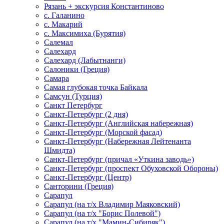
Рязань + экскурсия Константиново
с. Галанино
с. Макарий
с. Максимиха (Бурятия)
Салемал
Салехард
Салехард (Лабытнанги)
Салоники (Греция)
Самара
Самая глубокая точка Байкала
Самсун (Турция)
Санкт Петербург
Санкт-Петербург (2 дня)
Санкт-Петербург (Английская набережная)
Санкт-Петербург (Морской фасад)
Санкт-Петербург (Набережная Лейтенанта
Шмидта)
Санкт-Петербург (причал «Уткина заводь»)
Санкт-Петербург (проспект Обуховской Обороны)
Санкт-Петербург (Центр)
Санторини (Греция)
Сарапул
Сарапул (на т/х Владимир Маяковский)
Сарапул (на т/х "Борис Полевой")
Сарапул (на т/х "Мамин-Сибиряк")