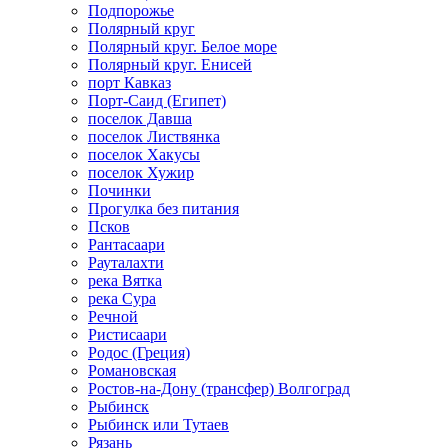
Подпорожье
Полярный круг
Полярный круг. Белое море
Полярный круг. Енисей
порт Кавказ
Порт-Саид (Египет)
поселок Давша
поселок Листвянка
поселок Хакусы
поселок Хужир
Починки
Прогулка без питания
Псков
Рантасаари
Рауталахти
река Вятка
река Сура
Речной
Ристисаари
Родос (Греция)
Романовская
Ростов-на-Дону (трансфер) Волгоград
Рыбинск
Рыбинск или Тутаев
Рязань