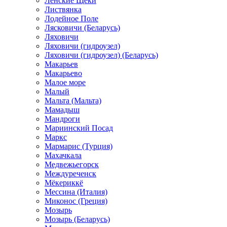
Ленские Щеки
Листвянка
Лодейное Поле
Лясковичи (Беларусь)
Ляховичи
Ляховичи (гидроузел)
Ляховичи (гидроузел) (Беларусь)
Макарьев
Макарьево
Малое море
Малый
Мальта (Мальта)
Мамадыш
Мандроги
Мариинский Посад
Маркс
Мармарис (Турция)
Махачкала
Медвежьегорск
Междуреченск
Мёкериккё
Мессина (Италия)
Миконос (Греция)
Мозырь
Мозырь (Беларусь)