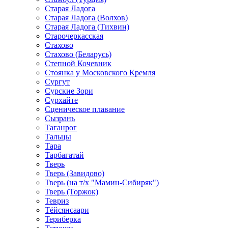
Старая Ладога
Старая Ладога (Волхов)
Старая Ладога (Тихвин)
Старочеркасская
Стахово
Стахово (Беларусь)
Степной Кочевник
Стоянка у Московского Кремля
Сургут
Сурские Зори
Сурхайте
Сценическое плавание
Сызрань
Таганрог
Тальцы
Тара
Тарбагатай
Тверь
Тверь (Завидово)
Тверь (на т/х "Мамин-Сибиряк")
Тверь (Торжок)
Тевриз
Тёйсянсаари
Териберка