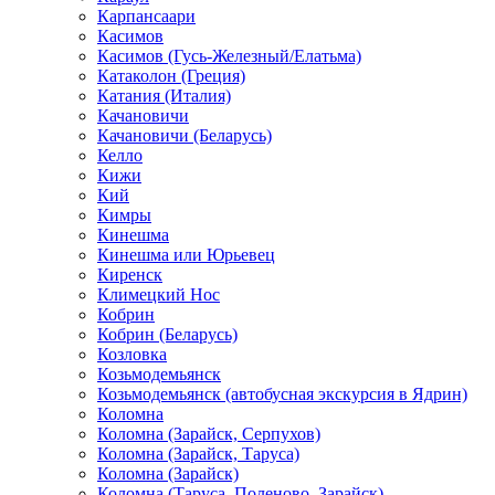
Карпансаари
Касимов
Касимов (Гусь-Железный/Елатьма)
Катаколон (Греция)
Катания (Италия)
Качановичи
Качановичи (Беларусь)
Келло
Кижи
Кий
Кимры
Кинешма
Кинешма или Юрьевец
Киренск
Климецкий Нос
Кобрин
Кобрин (Беларусь)
Козловка
Козьмодемьянск
Козьмодемьянск (автобусная экскурсия в Ядрин)
Коломна
Коломна (Зарайск, Серпухов)
Коломна (Зарайск, Таруса)
Коломна (Зарайск)
Коломна (Таруса, Поленово, Зарайск)