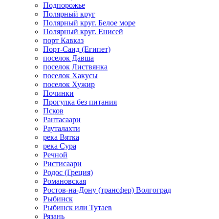
Подпорожье
Полярный круг
Полярный круг. Белое море
Полярный круг. Енисей
порт Кавказ
Порт-Саид (Египет)
поселок Давша
поселок Листвянка
поселок Хакусы
поселок Хужир
Починки
Прогулка без питания
Псков
Рантасаари
Рауталахти
река Вятка
река Сура
Речной
Ристисаари
Родос (Греция)
Романовская
Ростов-на-Дону (трансфер) Волгоград
Рыбинск
Рыбинск или Тутаев
Рязань