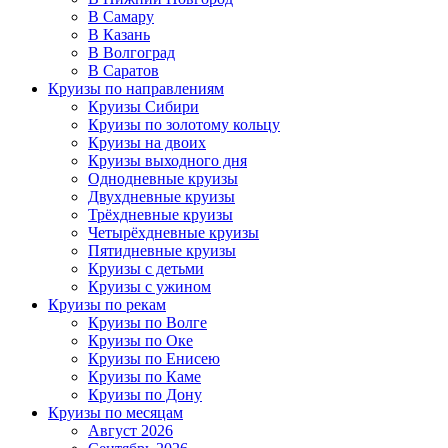
В Самару
В Казань
В Волгоград
В Саратов
Круизы по направлениям
Круизы Сибири
Круизы по золотому кольцу
Круизы на двоих
Круизы выходного дня
Однодневные круизы
Двухдневные круизы
Трёхдневные круизы
Четырёхдневные круизы
Пятидневные круизы
Круизы с детьми
Круизы с ужином
Круизы по рекам
Круизы по Волге
Круизы по Оке
Круизы по Енисею
Круизы по Каме
Круизы по Дону
Круизы по месяцам
Август 2026