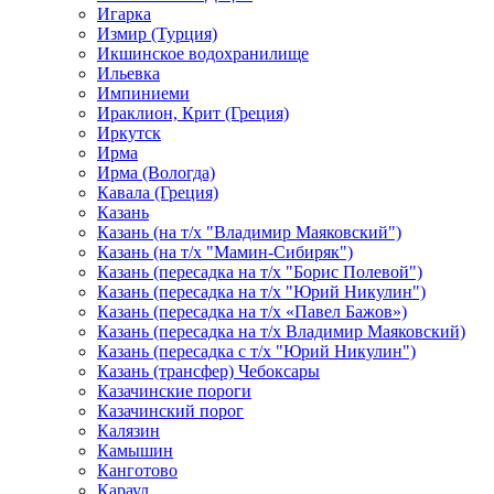
Игарка
Измир (Турция)
Икшинское водохранилище
Ильевка
Импиниеми
Ираклион, Крит (Греция)
Иркутск
Ирма
Ирма (Вологда)
Кавала (Греция)
Казань
Казань (на т/х "Владимир Маяковский")
Казань (на т/х "Мамин-Сибиряк")
Казань (пересадка на т/х "Борис Полевой")
Казань (пересадка на т/х "Юрий Никулин")
Казань (пересадка на т/х «Павел Бажов»)
Казань (пересадка на т/х Владимир Маяковский)
Казань (пересадка с т/х "Юрий Никулин")
Казань (трансфер) Чебоксары
Казачинские пороги
Казачинский порог
Калязин
Камышин
Канготово
Караул