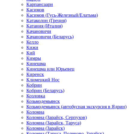
Карпансаари
Касимов
Касимов (Гусь-Железный/Елатьма)
Катаколон (Греция)
Катания (Италия)
Качановичи
Качановичи (Беларусь)
Келло
Кижи
Кий
Кимры
Кинешма
Кинешма или Юрьевец
Киренск
Климецкий Нос
Кобрин
Кобрин (Беларусь)
Козловка
Козьмодемьянск
Козьмодемьянск (автобусная экскурсия в Ядрин)
Коломна
Коломна (Зарайск, Серпухов)
Коломна (Зарайск, Таруса)
Коломна (Зарайск)
Коломна (Таруса, Поленово, Зарайск)