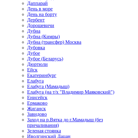
Даппарай
День в море
День на борту
Дербент
Дорошевичи
Дубна
Дубна (Кимры)
Дубна (трансфер) Москва
Дубовка
Дубое
Дубое (Беларусь)
Дюртюли
Ейск
Екатеринбург
Елабуга
Елабуга (Мамадыш)
Елабуга (на т/х "Владимир Маяковский")
Енисейск
Ермаково
Жиганск
Завидово
Заход на р.Вятка до г.Мамадыш (без
причаливания)
Зеленая стоянка
Иволгинский Дацан