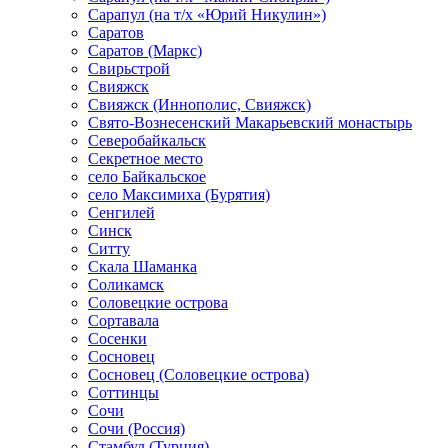
Сарапул (на т/х «Юрий Никулин»)
Саратов
Саратов (Маркс)
Свирьстрой
Свияжск
Свияжск (Иннополис, Свияжск)
Свято-Вознесенский Макарьевский монастырь
Северобайкальск
Секретное место
село Байкальское
село Максимиха (Бурятия)
Сенгилей
Синск
Ситту
Скала Шаманка
Соликамск
Соловецкие острова
Сортавала
Сосенки
Сосновец
Сосновец (Соловецкие острова)
Соттинцы
Сочи
Сочи (Россия)
Стамбул (Турция)