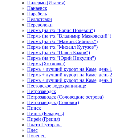
Палермо (Италия)
Панаевск
Парабель
Пеллотсари
Переволоки
Пермь (на т/х "Борис Полевой")
Пермь (на т/х "Владимир Маяковский")
Пермь (на т/х "Мамин-Сибиряк")
Пермь (на т/х "Михаил Кутузов")
Пермь (на т/х "Павел Бажов")
Пермь (на т/х "Юрий Никулин")
Пермь (Хохловка)
Пермь + лучший курорт на Каме, день 1
Пермь + лучший курорт на Каме, день 2
Пермь + лучший курорт на Каме, день 3
Пестовское водохранилище
Петрозаводск
Петрозаводск (Соловецкие острова)
Петрозаводск (Соловки)
Пинск
Пинск (Беларусь)
Пирей (Греция)
Плато Путорана
Плес
Повенец