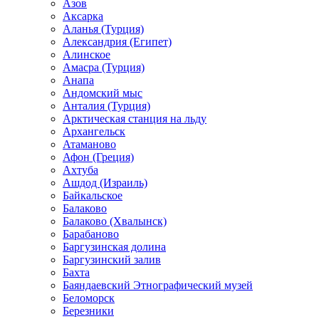
Азов
Аксарка
Аланья (Турция)
Александрия (Египет)
Алинское
Амасра (Турция)
Анапа
Андомский мыс
Анталия (Турция)
Арктическая станция на льду
Архангельск
Атаманово
Афон (Греция)
Ахтуба
Ашдод (Израиль)
Байкальское
Балаково
Балаково (Хвалынск)
Барабаново
Баргузинская долина
Баргузинский залив
Бахта
Баяндаевский Этнографический музей
Беломорск
Березники