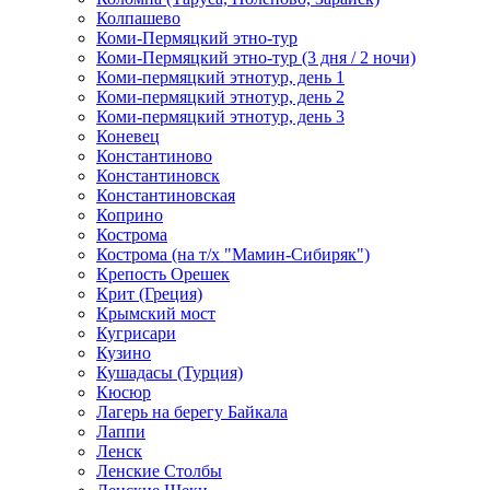
Колпашево
Коми-Пермяцкий этно-тур
Коми-Пермяцкий этно-тур (3 дня / 2 ночи)
Коми-пермяцкий этнотур, день 1
Коми-пермяцкий этнотур, день 2
Коми-пермяцкий этнотур, день 3
Коневец
Константиново
Константиновск
Константиновская
Коприно
Кострома
Кострома (на т/х "Мамин-Сибиряк")
Крепость Орешек
Крит (Греция)
Крымский мост
Кугрисари
Кузино
Кушадасы (Турция)
Кюсюр
Лагерь на берегу Байкала
Лаппи
Ленск
Ленские Столбы