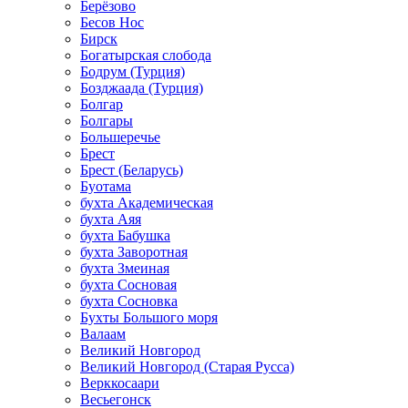
Берёзово
Бесов Нос
Бирск
Богатырская слобода
Бодрум (Турция)
Бозджаада (Турция)
Болгар
Болгары
Большеречье
Брест
Брест (Беларусь)
Буотама
бухта Академическая
бухта Аяя
бухта Бабушка
бухта Заворотная
бухта Змеиная
бухта Сосновая
бухта Сосновка
Бухты Большого моря
Валаам
Великий Новгород
Великий Новгород (Старая Русса)
Верккосаари
Весьегонск