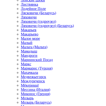
Ленские Щеки
Листвянка
Лодейное Поле
Лясковичи (Беларусь)
Ляховичи
Ляховичи (гидроузел)
Ляховичи (гидроузел) (Беларусь)
Макарьев
Макарьево
Малое море
Малый
Мальта (Мальта)
Мамадыш
Мандроги
Мариинский Посад
Маркс
Мармарис (Турция)
Махачкала
Медвежьегорск
Междуреченск
Мёкериккё
Мессина (Италия)
Миконос (Греция)
Мозырь
Мозырь (Беларусь)