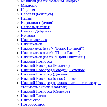
Мышкин (на т/х "Мамин-Сибиряк")
Мякисало
Наровля
Наровля (Беларусь)
Нарым
Нафплион (Греция)
Неаполь (Италия)
Невская Дубровка
Неелово
Нижневартовск
Нижнекамск
Нижнекамск (на т/х "Борис Полевой")
Нижнекамск (на т/х "Павел Бажов")
Нижнекамск (на т/х "Юрий Никулин")
Нижний Новгород
Нижний Новгород (Болдино)
Нижний Новгород (Городец, Семенов)
Нижний Новгород (Дивеево)
Нижний Новгород (озеро Светлояр)
Нижний Новгород (проживание на теплоходе, в
стоимость включен завтрак)
Нижний Новгород (Семенов)
Нижний Тагил
Никольское
Новороссийск