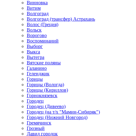
Винновка
Витим
Волгоград
Волгоград (трансфер) Астрахань
Волос (Греция)
Вольск
Ворогово
Воспоминаний
Выборг
Выкса
Вытегра
Вятские поляны
Галанино
Геленджик
Горицы
Горицы (Вологда)
Горицы (Кириллов)
Горнокнязевск
Городец
Городец (Дивеево)
Городец (на т/х "Мамин-Сибиряк")
Городец (Нижний Новгород)
Гремячинск
Грозный
Давид городок