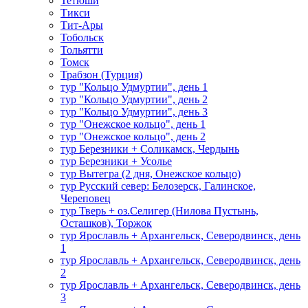
Тетюши
Тикси
Тит-Ары
Тобольск
Тольятти
Томск
Трабзон (Турция)
тур "Кольцо Удмуртии", день 1
тур "Кольцо Удмуртии", день 2
тур "Кольцо Удмуртии", день 3
тур "Онежское кольцо", день 1
тур "Онежское кольцо", день 2
тур Березники + Соликамск, Чердынь
тур Березники + Усолье
тур Вытегра (2 дня, Онежское кольцо)
тур Русский север: Белозерск, Галинское,
Череповец
тур Тверь + оз.Селигер (Нилова Пустынь,
Осташков), Торжок
тур Ярославль + Архангельск, Северодвинск, день
1
тур Ярославль + Архангельск, Северодвинск, день
2
тур Ярославль + Архангельск, Северодвинск, день
3