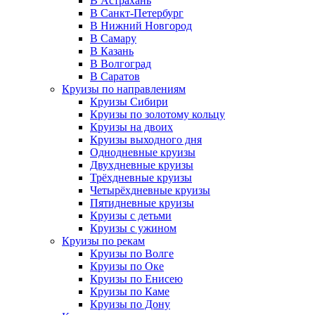
В Астрахань
В Санкт-Петербург
В Нижний Новгород
В Самару
В Казань
В Волгоград
В Саратов
Круизы по направлениям
Круизы Сибири
Круизы по золотому кольцу
Круизы на двоих
Круизы выходного дня
Однодневные круизы
Двухдневные круизы
Трёхдневные круизы
Четырёхдневные круизы
Пятидневные круизы
Круизы с детьми
Круизы с ужином
Круизы по рекам
Круизы по Волге
Круизы по Оке
Круизы по Енисею
Круизы по Каме
Круизы по Дону