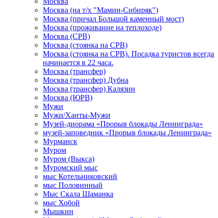
Москва
Москва (на т/х "Мамин-Сибиряк")
Москва (причал Большой каменный мост)
Москва (проживание на теплоходе)
Москва (СРВ)
Москва (стоянка на СРВ)
Москва (стоянка на СРВ). Посадка туристов всегда
начинается в 22 часа.
Москва (трансфер)
Москва (трансфер) Дубна
Москва (трансфер) Калязин
Москва (ЮРВ)
Мужи
Мужи/Ханты-Мужи
Музей-диорама «Прорыв блокады Ленинграда»
музей-заповедник «Прорыв блокады Ленинграда»
Мурманск
Муром
Муром (Выкса)
Муромский мыс
мыс Котельниковский
мыс Половинный
Мыс Скала Шаманка
мыс Хобой
Мышкин