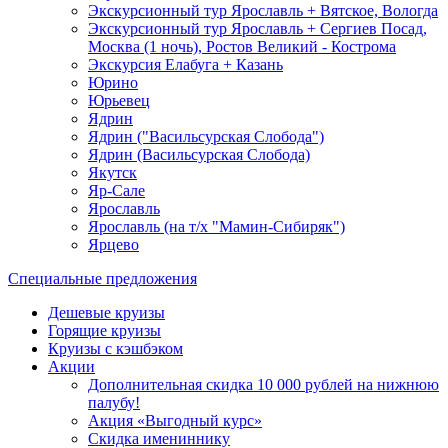
Экскурсионный тур Ярославль + Вятское, Вологда
Экскурсионный тур Ярославль + Сергиев Посад,
Москва (1 ночь), Ростов Великий - Кострома
Экскурсия Елабуга + Казань
Юрино
Юрьевец
Ядрин
Ядрин ("Васильсурская Слобода")
Ядрин (Васильсурская Слобода)
Якутск
Яр-Сале
Ярославль
Ярославль (на т/х "Мамин-Сибиряк")
Ярцево
Специальные предложения
Дешевые круизы
Горящие круизы
Круизы с кэшбэком
Акции
Дополнительная скидка 10 000 рублей на нижнюю
палубу!
Акция «Выгодный курс»
Скидка имениннику