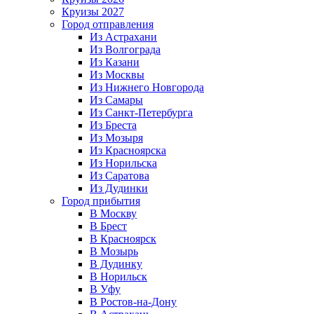
Круизы 2027
Город отправления
Из Астрахани
Из Волгограда
Из Казани
Из Москвы
Из Нижнего Новгорода
Из Самары
Из Санкт-Петербурга
Из Бреста
Из Мозыря
Из Красноярска
Из Норильска
Из Саратова
Из Дудинки
Город прибытия
В Москву
В Брест
В Красноярск
В Мозырь
В Дудинку
В Норильск
В Уфу
В Ростов-на-Дону