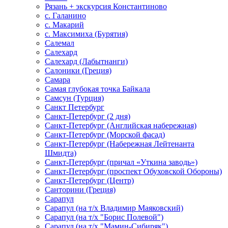
Рязань + экскурсия Константиново
с. Галанино
с. Макарий
с. Максимиха (Бурятия)
Салемал
Салехард
Салехард (Лабытнанги)
Салоники (Греция)
Самара
Самая глубокая точка Байкала
Самсун (Турция)
Санкт Петербург
Санкт-Петербург (2 дня)
Санкт-Петербург (Английская набережная)
Санкт-Петербург (Морской фасад)
Санкт-Петербург (Набережная Лейтенанта
Шмидта)
Санкт-Петербург (причал «Уткина заводь»)
Санкт-Петербург (проспект Обуховской Обороны)
Санкт-Петербург (Центр)
Санторини (Греция)
Сарапул
Сарапул (на т/х Владимир Маяковский)
Сарапул (на т/х "Борис Полевой")
Сарапул (на т/х "Мамин-Сибиряк")