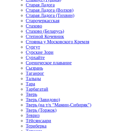
Старая Ладога
Старая Ладога (Волхов)
Старая Ладога (Тихвин)
Старочеркасская
Стахово
Стахово (Беларусь)
Степной Кочевник
Стоянка у Московского Кремля
Сургут
Сурские Зори
Сурхайте
Сценическое плавание
Сызрань
Таганрог
Тальцы
Тара
Тарбагатай
Тверь
Тверь (Завидово)
Тверь (на т/х "Мамин-Сибиряк")
Тверь (Торжок)
Тевриз
Тёйсянсаари
Териберка