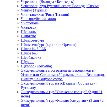
Череповец (Вологда / Белозерск)
Череповец, тур Русский север: Вологда, Сизьма
Чешме (Турция)
Чивитавеккья (Рим) (Италия)
Чивыркуйский залив
Чистополь
Чкаловск
Шеркалы
Ширяево
Шлиссельбург
Шлиссельбург (крепость Орешек)
Шлюз № 5 ББК
Шлюз №5
Щербаковка
Щурово
Щурово (Коломна)
Экскурсионные программы из Березников в
Усолье или Соликамск,Чердынь или во Всеволодо-
Вильву, на Голубое озеро.
Экскурсионный тур на о.Валаам - Сортавалу -
Рускеалу.
Экскурсионный тур "Онежское кольцо" (2 дня / 1
ночь)
Экскурсионный тур «Кольцо Удмуртии» (3 дня / 2
ночи)