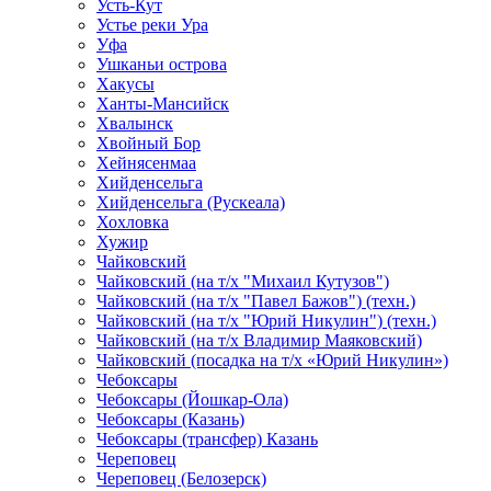
Усть-Кут
Устье реки Ура
Уфа
Ушканьи острова
Хакусы
Ханты-Мансийск
Хвалынск
Хвойный Бор
Хейнясенмаа
Хийденсельга
Хийденсельга (Рускеала)
Хохловка
Хужир
Чайковский
Чайковский (на т/х "Михаил Кутузов")
Чайковский (на т/х "Павел Бажов") (техн.)
Чайковский (на т/х "Юрий Никулин") (техн.)
Чайковский (на т/х Владимир Маяковский)
Чайковский (посадка на т/х «Юрий Никулин»)
Чебоксары
Чебоксары (Йошкар-Ола)
Чебоксары (Казань)
Чебоксары (трансфер) Казань
Череповец
Череповец (Белозерск)