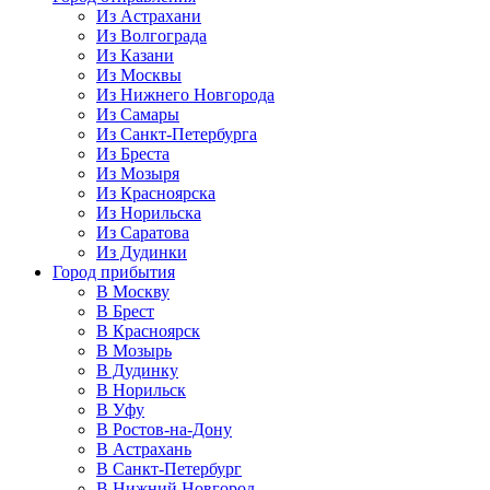
Из Астрахани
Из Волгограда
Из Казани
Из Москвы
Из Нижнего Новгорода
Из Самары
Из Санкт-Петербурга
Из Бреста
Из Мозыря
Из Красноярска
Из Норильска
Из Саратова
Из Дудинки
Город прибытия
В Москву
В Брест
В Красноярск
В Мозырь
В Дудинку
В Норильск
В Уфу
В Ростов-на-Дону
В Астрахань
В Санкт-Петербург
В Нижний Новгород