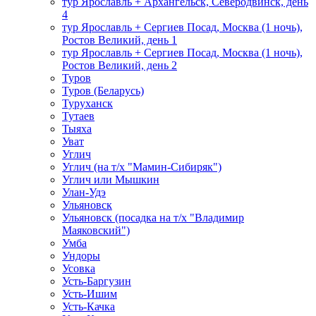
тур Ярославль + Архангельск, Северодвинск, день
4
тур Ярославль + Сергиев Посад, Москва (1 ночь),
Ростов Великий, день 1
тур Ярославль + Сергиев Посад, Москва (1 ночь),
Ростов Великий, день 2
Туров
Туров (Беларусь)
Туруханск
Тутаев
Тыяха
Уват
Углич
Углич (на т/х "Мамин-Сибиряк")
Углич или Мышкин
Улан-Удэ
Ульяновск
Ульяновск (посадка на т/х "Владимир
Маяковский")
Умба
Ундоры
Усовка
Усть-Баргузин
Усть-Ишим
Усть-Качка