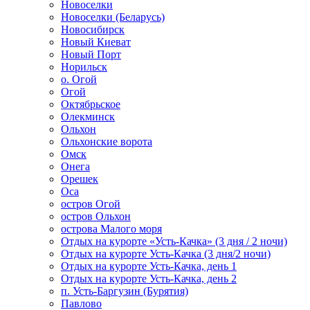
Новоселки
Новоселки (Беларусь)
Новосибирск
Новый Киеват
Новый Порт
Норильск
о. Огой
Огой
Октябрьское
Олекминск
Ольхон
Ольхонские ворота
Омск
Онега
Орешек
Оса
остров Огой
остров Ольхон
острова Малого моря
Отдых на курорте «Усть-Качка» (3 дня / 2 ночи)
Отдых на курорте Усть-Качка (3 дня/2 ночи)
Отдых на курорте Усть-Качка, день 1
Отдых на курорте Усть-Качка, день 2
п. Усть-Баргузин (Бурятия)
Павлово