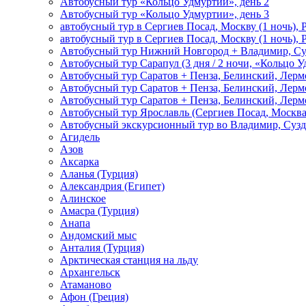
Автобусный тур «Кольцо Удмуртии», день 2
Автобусный тур «Кольцо Удмуртии», день 3
автобусный тур в Сергиев Посад, Москву (1 ночь), 
автобусный тур в Сергиев Посад, Москву (1 ночь), 
Автобусный тур Нижний Новгород + Владимир, Су
Автобусный тур Сарапул (3 дня / 2 ночи, «Кольцо 
Автобусный тур Саратов + Пенза, Белинский, Лермо
Автобусный тур Саратов + Пенза, Белинский, Лермо
Автобусный тур Саратов + Пенза, Белинский, Лермо
Автобусный тур Ярославль (Сергиев Посад, Москва 
Автобусный экскурсионный тур во Владимир, Сузд
Агидель
Азов
Аксарка
Аланья (Турция)
Александрия (Египет)
Алинское
Амасра (Турция)
Анапа
Андомский мыс
Анталия (Турция)
Арктическая станция на льду
Архангельск
Атаманово
Афон (Греция)