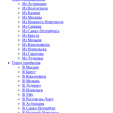
Из Астрахани
Из Волгограда
Из Казани
Из Москвы
Из Нижнего Новгорода
Из Самары
Из Санкт-Петербурга
Из Бреста
Из Мозыря
Из Красноярска
Из Норильска
Из Саратова
Из Дудинки
Город прибытия
В Москву
В Брест
В Красноярск
В Мозырь
В Дудинку
В Норильск
В Уфу
В Ростов-на-Дону
В Астрахань
В Санкт-Петербург
В Нижний Новгород