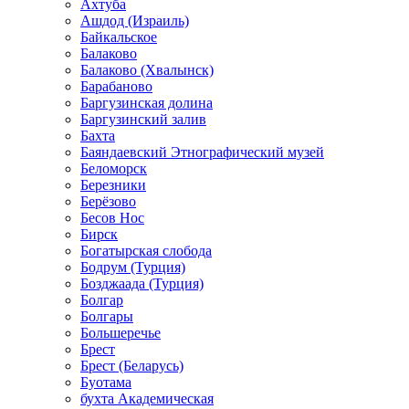
Ахтуба
Ашдод (Израиль)
Байкальское
Балаково
Балаково (Хвалынск)
Барабаново
Баргузинская долина
Баргузинский залив
Бахта
Баяндаевский Этнографический музей
Беломорск
Березники
Берёзово
Бесов Нос
Бирск
Богатырская слобода
Бодрум (Турция)
Бозджаада (Турция)
Болгар
Болгары
Большеречье
Брест
Брест (Беларусь)
Буотама
бухта Академическая