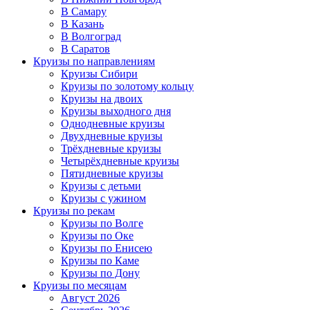
В Самару
В Казань
В Волгоград
В Саратов
Круизы по направлениям
Круизы Сибири
Круизы по золотому кольцу
Круизы на двоих
Круизы выходного дня
Однодневные круизы
Двухдневные круизы
Трёхдневные круизы
Четырёхдневные круизы
Пятидневные круизы
Круизы с детьми
Круизы с ужином
Круизы по рекам
Круизы по Волге
Круизы по Оке
Круизы по Енисею
Круизы по Каме
Круизы по Дону
Круизы по месяцам
Август 2026