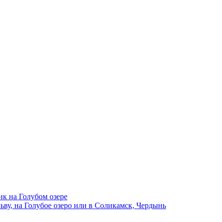
ик на Голубом озере
ву, на Голубое озеро или в Соликамск, Чердынь