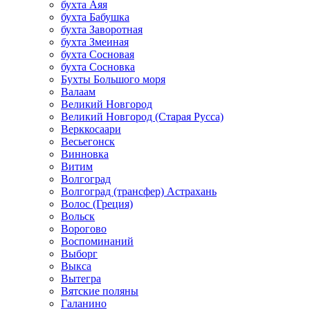
бухта Аяя
бухта Бабушка
бухта Заворотная
бухта Змеиная
бухта Сосновая
бухта Сосновка
Бухты Большого моря
Валаам
Великий Новгород
Великий Новгород (Старая Русса)
Верккосаари
Весьегонск
Винновка
Витим
Волгоград
Волгоград (трансфер) Астрахань
Волос (Греция)
Вольск
Ворогово
Воспоминаний
Выборг
Выкса
Вытегра
Вятские поляны
Галанино