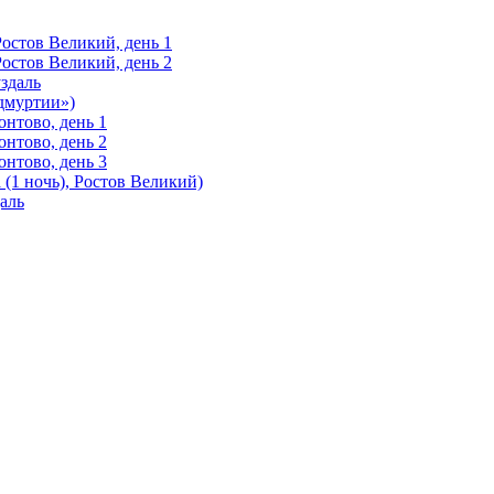
Ростов Великий, день 1
Ростов Великий, день 2
здаль
Удмуртии»)
нтово, день 1
нтово, день 2
нтово, день 3
(1 ночь), Ростов Великий)
аль