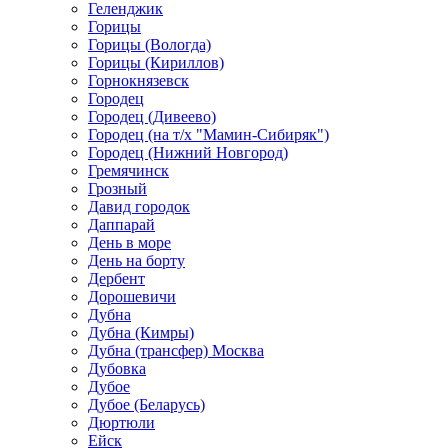
Геленджик
Горицы
Горицы (Вологда)
Горицы (Кириллов)
Горнокнязевск
Городец
Городец (Дивеево)
Городец (на т/х "Мамин-Сибиряк")
Городец (Нижний Новгород)
Гремячинск
Грозный
Давид городок
Даппарай
День в море
День на борту
Дербент
Дорошевичи
Дубна
Дубна (Кимры)
Дубна (трансфер) Москва
Дубовка
Дубое
Дубое (Беларусь)
Дюртюли
Ейск