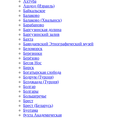
Ахтуба
Ашдод (Израиль)
Байкальское
Балаково
Балаково (Хвалынск)
Барабаново
Баргузинская долина
Баргузинский залив
Бахта
Баяндаевский Этнографический музей
Беломорск
Березники
Берёзово
Бесов Нос
Бирск
Богатырская слобода
Бодрум (Турция)
Бозджаада (Турция)
Болгар
Болгары
Большеречье
Брест
Брест (Беларусь)
Буотама
бухта Академическая