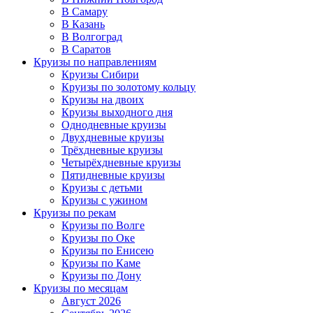
В Самару
В Казань
В Волгоград
В Саратов
Круизы по направлениям
Круизы Сибири
Круизы по золотому кольцу
Круизы на двоих
Круизы выходного дня
Однодневные круизы
Двухдневные круизы
Трёхдневные круизы
Четырёхдневные круизы
Пятидневные круизы
Круизы с детьми
Круизы с ужином
Круизы по рекам
Круизы по Волге
Круизы по Оке
Круизы по Енисею
Круизы по Каме
Круизы по Дону
Круизы по месяцам
Август 2026