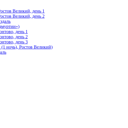
Ростов Великий, день 1
Ростов Великий, день 2
здаль
Удмуртии»)
нтово, день 1
нтово, день 2
нтово, день 3
(1 ночь), Ростов Великий)
аль