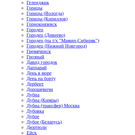
Геленджик
Горицы
Горицы (Вологда)
Горицы (Кириллов)
Горнокнязевск
Городец
Городец (Дивеево)
Городец (на т/х "Мамин-Сибиряк")
Городец (Нижний Новгород)
Гремячинск
Грозный
Давид городок
Даппарай
День в море
День на борту
Дербент
Дорошевичи
Дубна
Дубна (Кимры)
Дубна (трансфер) Москва
Дубовка
Дубое
Дубое (Беларусь)
Дюртюли
Ейск