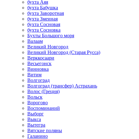
бухта Аяя
бухта Бабушка
бухта Заворотная
бухта Змеиная
бухта Сосновая
бухта Сосновка
Бухты Большого моря
Валаам
Великий Новгород
Великий Новгород (Старая Русса)
Верккосаари
Весьегонск
Винновка
Витим
Волгоград
Волгоград (трансфер) Астрахань
Волос (Греция)
Вольск
Ворогово
Воспоминаний
Выборг
Выкса
Вытегра
Вятские поляны
Галанино