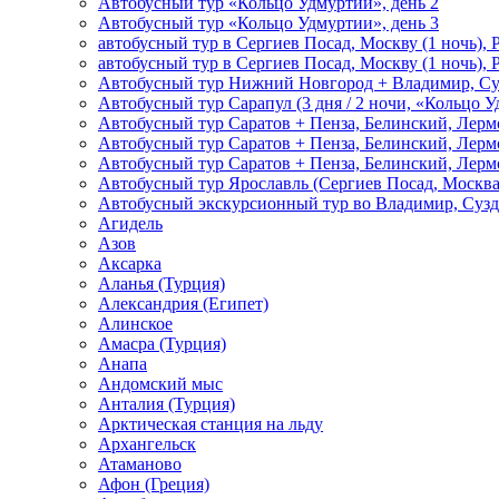
Автобусный тур «Кольцо Удмуртии», день 2
Автобусный тур «Кольцо Удмуртии», день 3
автобусный тур в Сергиев Посад, Москву (1 ночь), 
автобусный тур в Сергиев Посад, Москву (1 ночь), 
Автобусный тур Нижний Новгород + Владимир, Су
Автобусный тур Сарапул (3 дня / 2 ночи, «Кольцо 
Автобусный тур Саратов + Пенза, Белинский, Лермо
Автобусный тур Саратов + Пенза, Белинский, Лермо
Автобусный тур Саратов + Пенза, Белинский, Лермо
Автобусный тур Ярославль (Сергиев Посад, Москва 
Автобусный экскурсионный тур во Владимир, Сузд
Агидель
Азов
Аксарка
Аланья (Турция)
Александрия (Египет)
Алинское
Амасра (Турция)
Анапа
Андомский мыс
Анталия (Турция)
Арктическая станция на льду
Архангельск
Атаманово
Афон (Греция)