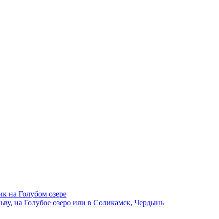
ик на Голубом озере
ву, на Голубое озеро или в Соликамск, Чердынь