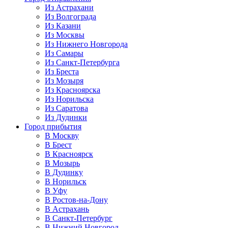
Из Астрахани
Из Волгограда
Из Казани
Из Москвы
Из Нижнего Новгорода
Из Самары
Из Санкт-Петербурга
Из Бреста
Из Мозыря
Из Красноярска
Из Норильска
Из Саратова
Из Дудинки
Город прибытия
В Москву
В Брест
В Красноярск
В Мозырь
В Дудинку
В Норильск
В Уфу
В Ростов-на-Дону
В Астрахань
В Санкт-Петербург
В Нижний Новгород