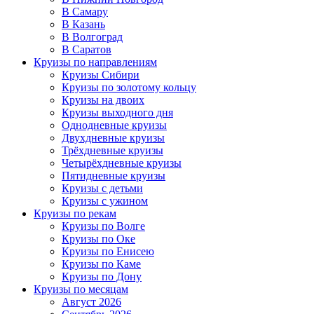
В Самару
В Казань
В Волгоград
В Саратов
Круизы по направлениям
Круизы Сибири
Круизы по золотому кольцу
Круизы на двоих
Круизы выходного дня
Однодневные круизы
Двухдневные круизы
Трёхдневные круизы
Четырёхдневные круизы
Пятидневные круизы
Круизы с детьми
Круизы с ужином
Круизы по рекам
Круизы по Волге
Круизы по Оке
Круизы по Енисею
Круизы по Каме
Круизы по Дону
Круизы по месяцам
Август 2026