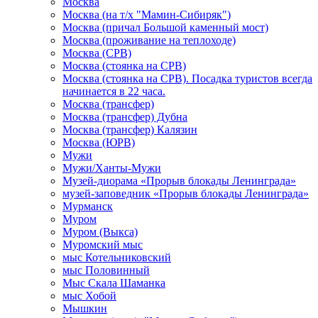
Москва
Москва (на т/х "Мамин-Сибиряк")
Москва (причал Большой каменный мост)
Москва (проживание на теплоходе)
Москва (СРВ)
Москва (стоянка на СРВ)
Москва (стоянка на СРВ). Посадка туристов всегда
начинается в 22 часа.
Москва (трансфер)
Москва (трансфер) Дубна
Москва (трансфер) Калязин
Москва (ЮРВ)
Мужи
Мужи/Ханты-Мужи
Музей-диорама «Прорыв блокады Ленинграда»
музей-заповедник «Прорыв блокады Ленинграда»
Мурманск
Муром
Муром (Выкса)
Муромский мыс
мыс Котельниковский
мыс Половинный
Мыс Скала Шаманка
мыс Хобой
Мышкин