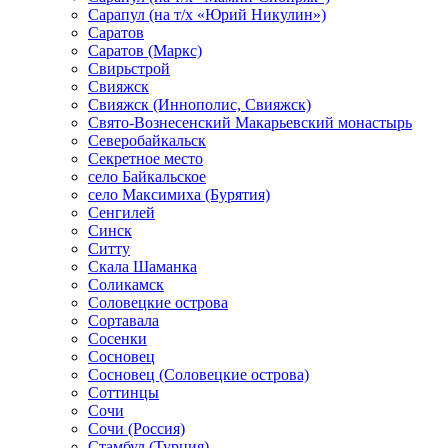
Сарапул (на т/х «Юрий Никулин»)
Саратов
Саратов (Маркс)
Свирьстрой
Свияжск
Свияжск (Иннополис, Свияжск)
Свято-Вознесенский Макарьевский монастырь
Северобайкальск
Секретное место
село Байкальское
село Максимиха (Бурятия)
Сенгилей
Синск
Ситту
Скала Шаманка
Соликамск
Соловецкие острова
Сортавала
Сосенки
Сосновец
Сосновец (Соловецкие острова)
Соттинцы
Сочи
Сочи (Россия)
Стамбул (Турция)