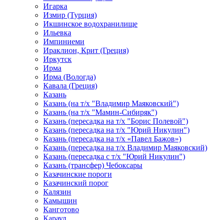
Игарка
Измир (Турция)
Икшинское водохранилище
Ильевка
Импиниеми
Ираклион, Крит (Греция)
Иркутск
Ирма
Ирма (Вологда)
Кавала (Греция)
Казань
Казань (на т/х "Владимир Маяковский")
Казань (на т/х "Мамин-Сибиряк")
Казань (пересадка на т/х "Борис Полевой")
Казань (пересадка на т/х "Юрий Никулин")
Казань (пересадка на т/х «Павел Бажов»)
Казань (пересадка на т/х Владимир Маяковский)
Казань (пересадка с т/х "Юрий Никулин")
Казань (трансфер) Чебоксары
Казачинские пороги
Казачинский порог
Калязин
Камышин
Канготово
Караул