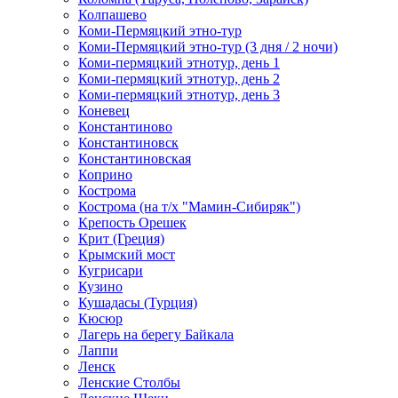
Колпашево
Коми-Пермяцкий этно-тур
Коми-Пермяцкий этно-тур (3 дня / 2 ночи)
Коми-пермяцкий этнотур, день 1
Коми-пермяцкий этнотур, день 2
Коми-пермяцкий этнотур, день 3
Коневец
Константиново
Константиновск
Константиновская
Коприно
Кострома
Кострома (на т/х "Мамин-Сибиряк")
Крепость Орешек
Крит (Греция)
Крымский мост
Кугрисари
Кузино
Кушадасы (Турция)
Кюсюр
Лагерь на берегу Байкала
Лаппи
Ленск
Ленские Столбы