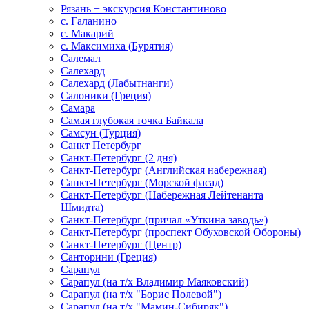
Рязань + экскурсия Константиново
с. Галанино
с. Макарий
с. Максимиха (Бурятия)
Салемал
Салехард
Салехард (Лабытнанги)
Салоники (Греция)
Самара
Самая глубокая точка Байкала
Самсун (Турция)
Санкт Петербург
Санкт-Петербург (2 дня)
Санкт-Петербург (Английская набережная)
Санкт-Петербург (Морской фасад)
Санкт-Петербург (Набережная Лейтенанта
Шмидта)
Санкт-Петербург (причал «Уткина заводь»)
Санкт-Петербург (проспект Обуховской Обороны)
Санкт-Петербург (Центр)
Санторини (Греция)
Сарапул
Сарапул (на т/х Владимир Маяковский)
Сарапул (на т/х "Борис Полевой")
Сарапул (на т/х "Мамин-Сибиряк")