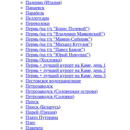
Палермо (Италия)
Панаевск
Парабель
Пеллотсари
Переволоки
Пермь (на т/х "Борис Полевой")
Пермь (на т/х "Владимир Маяковский")
Пермь (на т/х "Мамин-Сибиряк")
Пермь (на т/х "Михаил Кутузов")
Пермь (на т/х "Павел Бажов")
Пермь (на т/х "Юрий Никулин")
Пермь (Хохловка)
Пермь + лучший курорт на Каме, день 1
Пермь + лучший курорт на Каме, день 2
Пермь + лучший курорт на Каме, день 3
Пестовское водохранилище
Петрозаводск
Петрозаводск (Соловецкие острова)
Петрозаводск (Соловки)
Пинск
Пинск (Беларусь)
Пирей (Греция)
Плато Путорана
Плес
Повенец