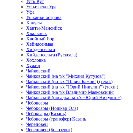
Усть-Кут
Устье реки Ура
Уфа
Ушканьи острова
Хакусы
Ханты-Мансийск
Хвалынск
Хвойный Бор
Хейнясенмаа
Хийденсельга
Хийденсельга (Рускеала)
Хохловка
Хужир
Чайковский
Чайковский (на т/х "Михаил Кутузов")
Чайковский (на т/х "Павел Бажов") (техн.)
Чайковский (на т/х "Юрий Никулин") (техн.)
Чайковский (на т/х Владимир Маяковский)
Чайковский (посадка на т/х «Юрий Никулин»)
Чебоксары
Чебоксары (Йошкар-Ола)
Чебоксары (Казань)
Чебоксары (трансфер) Казань
Череповец
Череповец (Белозерск)