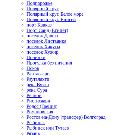
Подпорожье
Полярный круг
Полярный круг. Белое море
Полярный круг. Енисей
порт Кавказ
Порт-Саид (Египет)
поселок Давша
поселок Листвянка
поселок Хакусы
поселок Хужир
Починки
Прогулка без питания
Псков
Рантасаари
Рауталахти
река Вятка
река Сура
Речной
Ристисаари
Родос (Греция)
Романовская
Ростов-на-Дону (трансфер) Волгоград
Рыбинск
Рыбинск или Тутаев
Рязань