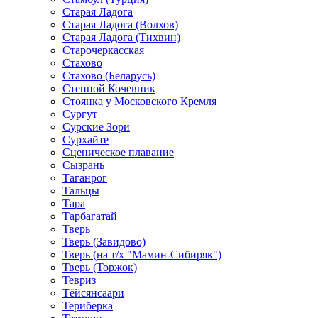
Старая Ладога
Старая Ладога (Волхов)
Старая Ладога (Тихвин)
Старочеркасская
Стахово
Стахово (Беларусь)
Степной Кочевник
Стоянка у Московского Кремля
Сургут
Сурские Зори
Сурхайте
Сценическое плавание
Сызрань
Таганрог
Тальцы
Тара
Тарбагатай
Тверь
Тверь (Завидово)
Тверь (на т/х "Мамин-Сибиряк")
Тверь (Торжок)
Тевриз
Тёйсянсаари
Териберка