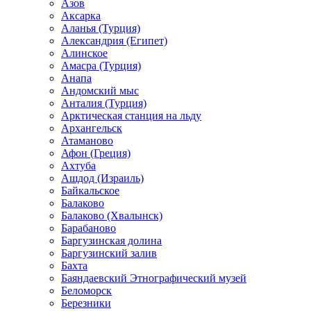
Азов
Аксарка
Аланья (Турция)
Александрия (Египет)
Алинское
Амасра (Турция)
Анапа
Андомский мыс
Анталия (Турция)
Арктическая станция на льду
Архангельск
Атаманово
Афон (Греция)
Ахтуба
Ашдод (Израиль)
Байкальское
Балаково
Балаково (Хвалынск)
Барабаново
Баргузинская долина
Баргузинский залив
Бахта
Баяндаевский Этнографический музей
Беломорск
Березники