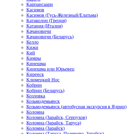
Карпансаари
Касимов
Касимов (Гусь-Железный/Елатьма)
Катаколон (Греция)
Катания (Италия)
Качановичи
Качановичи (Беларусь)
Келло
Кижи
Кий
Кимры
Кинешма
Кинешма или Юрьевец
Киренск
Климецкий Нос
Кобрин
Кобрин (Беларусь)
Козловка
Козьмодемьянск
Козьмодемьянск (автобусная экскурсия в Ядрин)
Коломна
Коломна (Зарайск, Серпухов)
Коломна (Зарайск, Таруса)
Коломна (Зарайск)
Коломна (Таруса, Поленово, Зарайск)