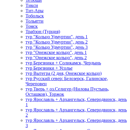
Тетюши
Тикси
Тит-Ары
Тобольск
Тольятти
Томск
Трабзон (Турция)
тур "Кольцо Удмуртии", день 1
тур "Кольцо Удмуртии", день 2
тур "Кольцо Удмуртии", день 3
тур "Онежское кольцо", день 1
тур "Онежское кольцо", день 2
тур Березники + Соликамск, Чердынь
тур Березники + Усолье
тур Вытегра (2 дня, Онежское кольцо)
тур Русский север: Белозерск, Галинское,
Череповец
тур Тверь + оз.Селигер (Нилова Пустынь,
Осташков), Торжок
тур Ярославль + Архангельск, Северодвинск, день
1
тур Ярославль + Архангельск, Северодвинск, день
2
тур Ярославль + Архангельск, Северодвинск, день
3