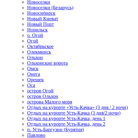
Новоселки
Новоселки (Беларусь)
Новосибирск
Новый Киеват
Новый Порт
Норильск
о. Огой
Огой
Октябрьское
Олекминск
Ольхон
Ольхонские ворота
Омск
Онега
Орешек
Оса
остров Огой
остров Ольхон
острова Малого моря
Отдых на курорте «Усть-Качка» (3 дня / 2 ночи)
Отдых на курорте Усть-Качка (3 дня/2 ночи)
Отдых на курорте Усть-Качка, день 1
Отдых на курорте Усть-Качка, день 2
п. Усть-Баргузин (Бурятия)
Павлово