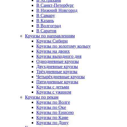
В Астрахань
В Санкт-Петербург
В Нижний Новгород
В Самару
В Казань
В Волгоград
В Саратов
Круизы по направлениям
Круизы Сибири
Круизы по золотому кольцу
Круизы на двоих
Круизы выходного дня
Однодневные круизы
Двухдневные круизы
Трёхдневные круизы
Четырёхдневные круизы
Пятидневные круизы
Круизы с детьми
Круизы с ужином
Круизы по рекам
Круизы по Волге
Круизы по Оке
Круизы по Енисею
Круизы по Каме
Круизы по Дону