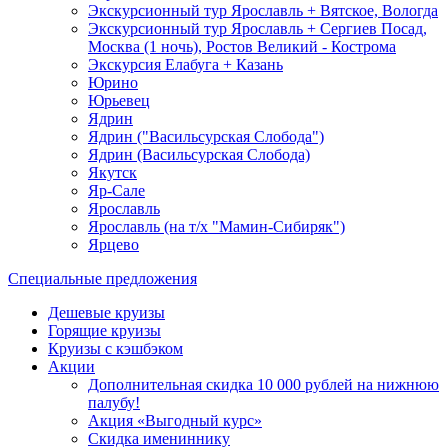
Экскурсионный тур Ярославль + Вятское, Вологда
Экскурсионный тур Ярославль + Сергиев Посад,
Москва (1 ночь), Ростов Великий - Кострома
Экскурсия Елабуга + Казань
Юрино
Юрьевец
Ядрин
Ядрин ("Васильсурская Слобода")
Ядрин (Васильсурская Слобода)
Якутск
Яр-Сале
Ярославль
Ярославль (на т/х "Мамин-Сибиряк")
Ярцево
Специальные предложения
Дешевые круизы
Горящие круизы
Круизы с кэшбэком
Акции
Дополнительная скидка 10 000 рублей на нижнюю
палубу!
Акция «Выгодный курс»
Скидка имениннику