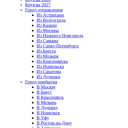
Круизы 2027
Город отправления
Из Астрахани
Из Волгограда
Из Казани
Из Москвы
Из Нижнего Новгорода
Из Самары
Из Санкт-Петербурга
Из Бреста
Из Мозыря
Из Красноярска
Из Норильска
Из Саратова
Из Дудинки
Город прибытия
В Москву
В Брест
В Красноярск
В Мозырь
В Дудинку
В Норильск
В Уфу
В Ростов-на-Дону