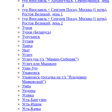
тур Ярославль + Архангельск, Северодвинск, день
4
тур Ярославль + Сергиев Посад, Москва (1 ночь),
Ростов Великий, день 1
тур Ярославль + Сергиев Посад, Москва (1 ночь),
Ростов Великий, день 2
Туров
Туров (Беларусь)
Туруханск
Тутаев
Тыяха
Уват
Углич
Углич (на т/х "Мамин-Сибиряк")
Углич или Мышкин
Улан-Удэ
Ульяновск
Ульяновск (посадка на т/х "Владимир
Маяковский")
Умба
Ундоры
Усовка
Усть-Баргузин
Усть-Ишим
Усть-Качка