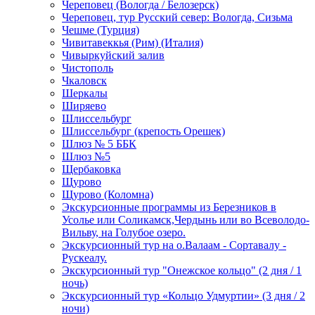
Череповец (Вологда / Белозерск)
Череповец, тур Русский север: Вологда, Сизьма
Чешме (Турция)
Чивитавеккья (Рим) (Италия)
Чивыркуйский залив
Чистополь
Чкаловск
Шеркалы
Ширяево
Шлиссельбург
Шлиссельбург (крепость Орешек)
Шлюз № 5 ББК
Шлюз №5
Щербаковка
Щурово
Щурово (Коломна)
Экскурсионные программы из Березников в
Усолье или Соликамск,Чердынь или во Всеволодо-
Вильву, на Голубое озеро.
Экскурсионный тур на о.Валаам - Сортавалу -
Рускеалу.
Экскурсионный тур "Онежское кольцо" (2 дня / 1
ночь)
Экскурсионный тур «Кольцо Удмуртии» (3 дня / 2
ночи)