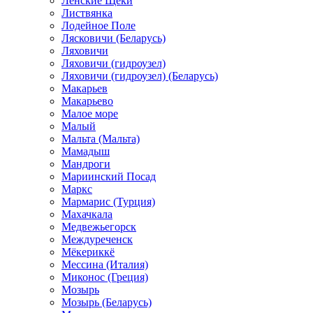
Ленские Щеки
Листвянка
Лодейное Поле
Лясковичи (Беларусь)
Ляховичи
Ляховичи (гидроузел)
Ляховичи (гидроузел) (Беларусь)
Макарьев
Макарьево
Малое море
Малый
Мальта (Мальта)
Мамадыш
Мандроги
Мариинский Посад
Маркс
Мармарис (Турция)
Махачкала
Медвежьегорск
Междуреченск
Мёкериккё
Мессина (Италия)
Миконос (Греция)
Мозырь
Мозырь (Беларусь)