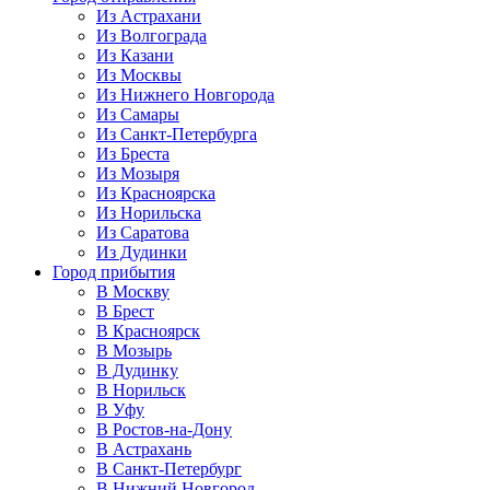
Из Астрахани
Из Волгограда
Из Казани
Из Москвы
Из Нижнего Новгорода
Из Самары
Из Санкт-Петербурга
Из Бреста
Из Мозыря
Из Красноярска
Из Норильска
Из Саратова
Из Дудинки
Город прибытия
В Москву
В Брест
В Красноярск
В Мозырь
В Дудинку
В Норильск
В Уфу
В Ростов-на-Дону
В Астрахань
В Санкт-Петербург
В Нижний Новгород