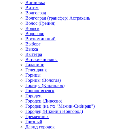
Винновка
Витим
Волгоград
Волгоград (трансфер) Астрахань
Волос (Греция)
Вольск
Ворогово
Воспоминаний
Выборг
Выкса
Вытегра
Вятские поляны
Галанино
Геленджик
Горицы
Горицы (Вологда)
Горицы (Кириллов)
Горнокнязевск
Городец
Городец (Дивеево)
Городец (на т/х "Мамин-Сибиряк")
Городец (Нижний Новгород)
Гремячинск
Грозный
Давид городок