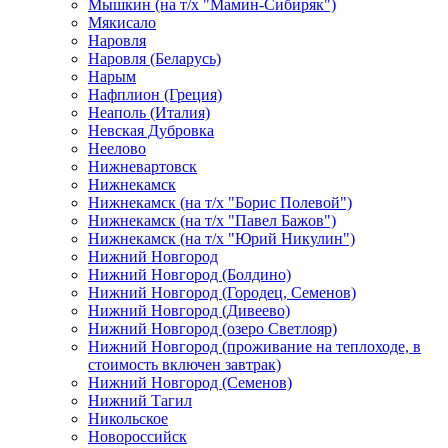
Мышкин (на т/х "Мамин-Сибиряк")
Мякисало
Наровля
Наровля (Беларусь)
Нарым
Нафплион (Греция)
Неаполь (Италия)
Невская Дубровка
Неелово
Нижневартовск
Нижнекамск
Нижнекамск (на т/х "Борис Полевой")
Нижнекамск (на т/х "Павел Бажов")
Нижнекамск (на т/х "Юрий Никулин")
Нижний Новгород
Нижний Новгород (Болдино)
Нижний Новгород (Городец, Семенов)
Нижний Новгород (Дивеево)
Нижний Новгород (озеро Светлояр)
Нижний Новгород (проживание на теплоходе, в
стоимость включен завтрак)
Нижний Новгород (Семенов)
Нижний Тагил
Никольское
Новороссийск