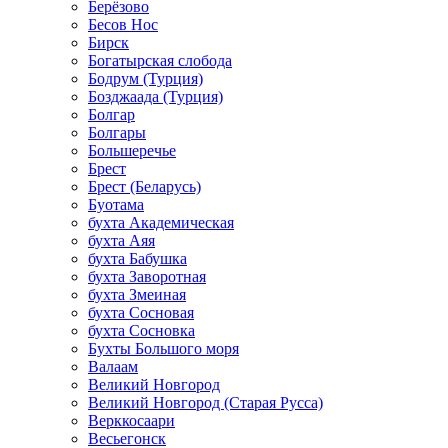
Берёзово
Бесов Нос
Бирск
Богатырская слобода
Бодрум (Турция)
Бозджаада (Турция)
Болгар
Болгары
Большеречье
Брест
Брест (Беларусь)
Буотама
бухта Академическая
бухта Аяя
бухта Бабушка
бухта Заворотная
бухта Змеиная
бухта Сосновая
бухта Сосновка
Бухты Большого моря
Валаам
Великий Новгород
Великий Новгород (Старая Русса)
Верккосаари
Весьегонск