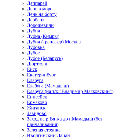
Даппарай
День в море
День на борту
Дербент
Дорошевичи
Дубна
Дубна (Кимры)
Дубна (трансфер) Москва
Дубовка
Дубое
Дубое (Беларусь)
Дюртюли
Ейск
Екатеринбург
Елабуга
Елабуга (Мамадыш)
Елабуга (на т/х "Владимир Маяковский")
Енисейск
Ермаково
Жиганск
Завидово
Заход на р.Вятка до г.Мамадыш (без
причаливания)
Зеленая стоянка
Иволгинский Дацан