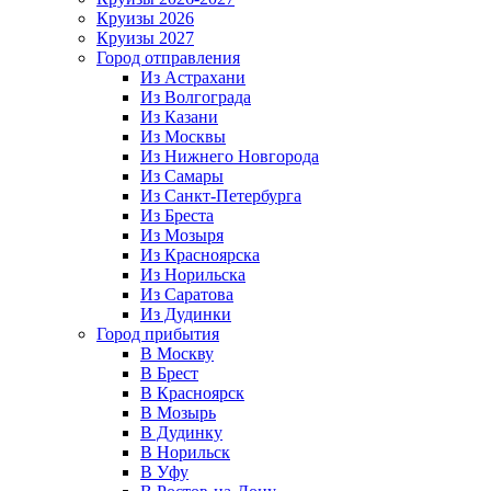
Круизы 2026
Круизы 2027
Город отправления
Из Астрахани
Из Волгограда
Из Казани
Из Москвы
Из Нижнего Новгорода
Из Самары
Из Санкт-Петербурга
Из Бреста
Из Мозыря
Из Красноярска
Из Норильска
Из Саратова
Из Дудинки
Город прибытия
В Москву
В Брест
В Красноярск
В Мозырь
В Дудинку
В Норильск
В Уфу