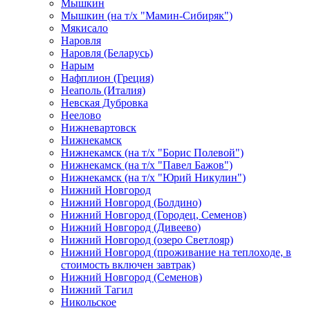
Мышкин
Мышкин (на т/х "Мамин-Сибиряк")
Мякисало
Наровля
Наровля (Беларусь)
Нарым
Нафплион (Греция)
Неаполь (Италия)
Невская Дубровка
Неелово
Нижневартовск
Нижнекамск
Нижнекамск (на т/х "Борис Полевой")
Нижнекамск (на т/х "Павел Бажов")
Нижнекамск (на т/х "Юрий Никулин")
Нижний Новгород
Нижний Новгород (Болдино)
Нижний Новгород (Городец, Семенов)
Нижний Новгород (Дивеево)
Нижний Новгород (озеро Светлояр)
Нижний Новгород (проживание на теплоходе, в
стоимость включен завтрак)
Нижний Новгород (Семенов)
Нижний Тагил
Никольское