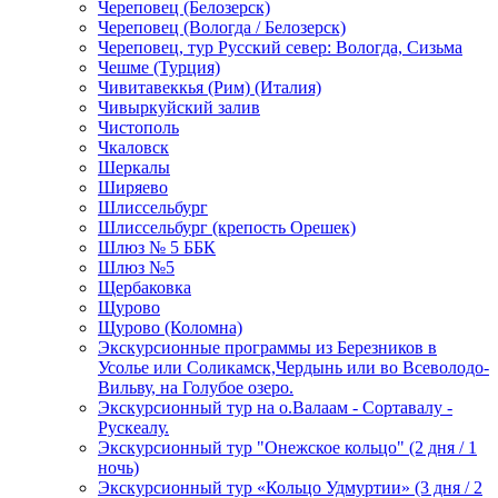
Череповец (Белозерск)
Череповец (Вологда / Белозерск)
Череповец, тур Русский север: Вологда, Сизьма
Чешме (Турция)
Чивитавеккья (Рим) (Италия)
Чивыркуйский залив
Чистополь
Чкаловск
Шеркалы
Ширяево
Шлиссельбург
Шлиссельбург (крепость Орешек)
Шлюз № 5 ББК
Шлюз №5
Щербаковка
Щурово
Щурово (Коломна)
Экскурсионные программы из Березников в
Усолье или Соликамск,Чердынь или во Всеволодо-
Вильву, на Голубое озеро.
Экскурсионный тур на о.Валаам - Сортавалу -
Рускеалу.
Экскурсионный тур "Онежское кольцо" (2 дня / 1
ночь)
Экскурсионный тур «Кольцо Удмуртии» (3 дня / 2