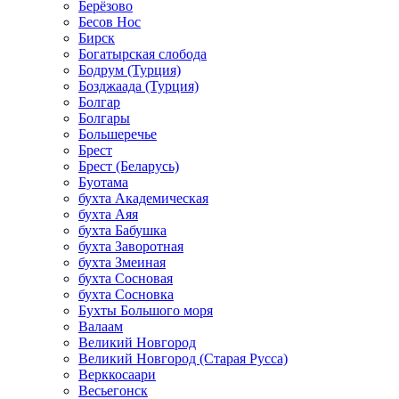
Берёзово
Бесов Нос
Бирск
Богатырская слобода
Бодрум (Турция)
Бозджаада (Турция)
Болгар
Болгары
Большеречье
Брест
Брест (Беларусь)
Буотама
бухта Академическая
бухта Аяя
бухта Бабушка
бухта Заворотная
бухта Змеиная
бухта Сосновая
бухта Сосновка
Бухты Большого моря
Валаам
Великий Новгород
Великий Новгород (Старая Русса)
Верккосаари
Весьегонск