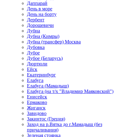
Даппарай
День в море
День на борту
Дербент
Дорошевичи
Дубна
Дубна (Кимры)
Дубна (трансфер) Москва
Дубовка
Дубое
Дубое (Беларусь)
Дюртюли
Ейск
Екатеринбург
Елабуга
Елабуга (Мамадыш)
Елабуга (на т/х "Владимир Маяковский")
Енисейск
Ермаково
Жиганск
Завидово
Закинтос (Греция)
Заход на р.Вятка до г.Мамадыш (без
причаливания)
Зеленая стоянка