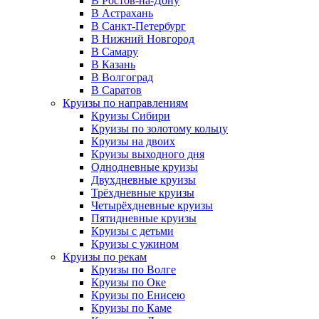
В Ростов-на-Дону
В Астрахань
В Санкт-Петербург
В Нижний Новгород
В Самару
В Казань
В Волгоград
В Саратов
Круизы по направлениям
Круизы Сибири
Круизы по золотому кольцу
Круизы на двоих
Круизы выходного дня
Однодневные круизы
Двухдневные круизы
Трёхдневные круизы
Четырёхдневные круизы
Пятидневные круизы
Круизы с детьми
Круизы с ужином
Круизы по рекам
Круизы по Волге
Круизы по Оке
Круизы по Енисею
Круизы по Каме