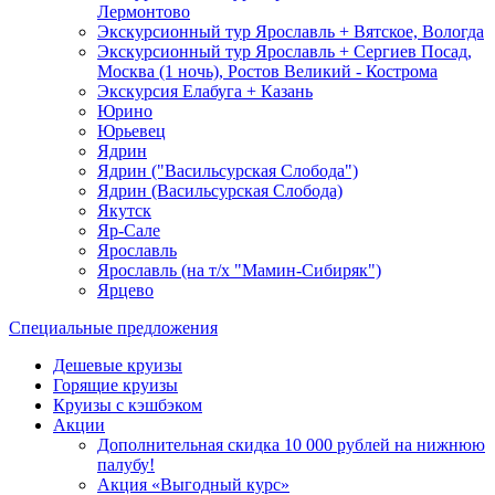
Лермонтово
Экскурсионный тур Ярославль + Вятское, Вологда
Экскурсионный тур Ярославль + Сергиев Посад,
Москва (1 ночь), Ростов Великий - Кострома
Экскурсия Елабуга + Казань
Юрино
Юрьевец
Ядрин
Ядрин ("Васильсурская Слобода")
Ядрин (Васильсурская Слобода)
Якутск
Яр-Сале
Ярославль
Ярославль (на т/х "Мамин-Сибиряк")
Ярцево
Специальные предложения
Дешевые круизы
Горящие круизы
Круизы с кэшбэком
Акции
Дополнительная скидка 10 000 рублей на нижнюю
палубу!
Акция «Выгодный курс»