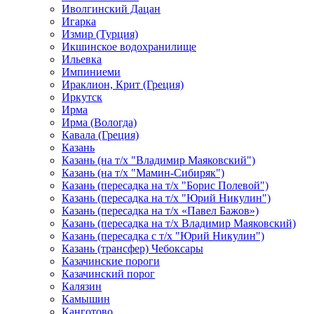
Иволгинский Дацан
Игарка
Измир (Турция)
Икшинское водохранилище
Ильевка
Импиниеми
Ираклион, Крит (Греция)
Иркутск
Ирма
Ирма (Вологда)
Кавала (Греция)
Казань
Казань (на т/х "Владимир Маяковский")
Казань (на т/х "Мамин-Сибиряк")
Казань (пересадка на т/х "Борис Полевой")
Казань (пересадка на т/х "Юрий Никулин")
Казань (пересадка на т/х «Павел Бажов»)
Казань (пересадка на т/х Владимир Маяковский)
Казань (пересадка с т/х "Юрий Никулин")
Казань (трансфер) Чебоксары
Казачинские пороги
Казачинский порог
Калязин
Камышин
Канготово