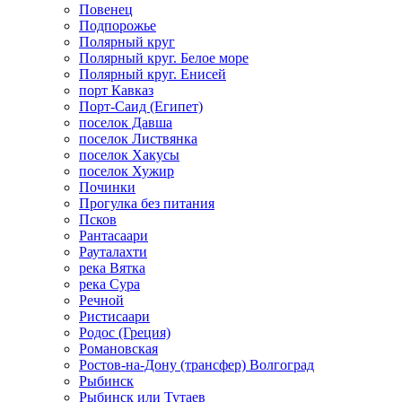
Повенец
Подпорожье
Полярный круг
Полярный круг. Белое море
Полярный круг. Енисей
порт Кавказ
Порт-Саид (Египет)
поселок Давша
поселок Листвянка
поселок Хакусы
поселок Хужир
Починки
Прогулка без питания
Псков
Рантасаари
Рауталахти
река Вятка
река Сура
Речной
Ристисаари
Родос (Греция)
Романовская
Ростов-на-Дону (трансфер) Волгоград
Рыбинск
Рыбинск или Тутаев