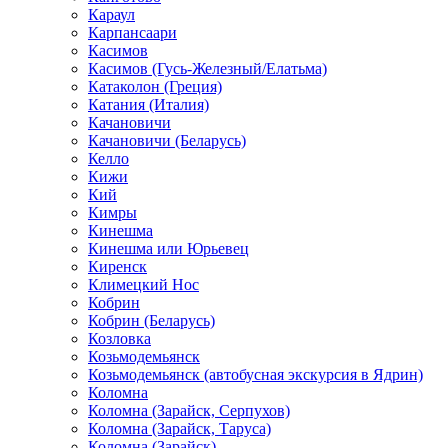
Караул
Карпансаари
Касимов
Касимов (Гусь-Железный/Елатьма)
Катаколон (Греция)
Катания (Италия)
Качановичи
Качановичи (Беларусь)
Келло
Кижи
Кий
Кимры
Кинешма
Кинешма или Юрьевец
Киренск
Климецкий Нос
Кобрин
Кобрин (Беларусь)
Козловка
Козьмодемьянск
Козьмодемьянск (автобусная экскурсия в Ядрин)
Коломна
Коломна (Зарайск, Серпухов)
Коломна (Зарайск, Таруса)
Коломна (Зарайск)