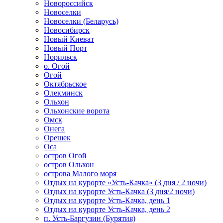
Новороссийск
Новоселки
Новоселки (Беларусь)
Новосибирск
Новый Киеват
Новый Порт
Норильск
о. Огой
Огой
Октябрьское
Олекминск
Ольхон
Ольхонские ворота
Омск
Онега
Орешек
Оса
остров Огой
остров Ольхон
острова Малого моря
Отдых на курорте «Усть-Качка» (3 дня / 2 ночи)
Отдых на курорте Усть-Качка (3 дня/2 ночи)
Отдых на курорте Усть-Качка, день 1
Отдых на курорте Усть-Качка, день 2
п. Усть-Баргузин (Бурятия)