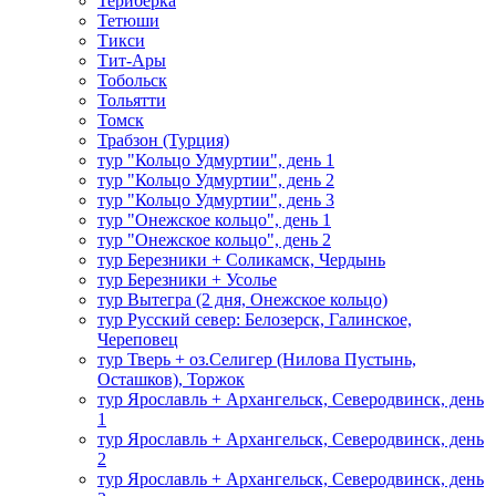
Териберка
Тетюши
Тикси
Тит-Ары
Тобольск
Тольятти
Томск
Трабзон (Турция)
тур "Кольцо Удмуртии", день 1
тур "Кольцо Удмуртии", день 2
тур "Кольцо Удмуртии", день 3
тур "Онежское кольцо", день 1
тур "Онежское кольцо", день 2
тур Березники + Соликамск, Чердынь
тур Березники + Усолье
тур Вытегра (2 дня, Онежское кольцо)
тур Русский север: Белозерск, Галинское,
Череповец
тур Тверь + оз.Селигер (Нилова Пустынь,
Осташков), Торжок
тур Ярославль + Архангельск, Северодвинск, день
1
тур Ярославль + Архангельск, Северодвинск, день
2
тур Ярославль + Архангельск, Северодвинск, день