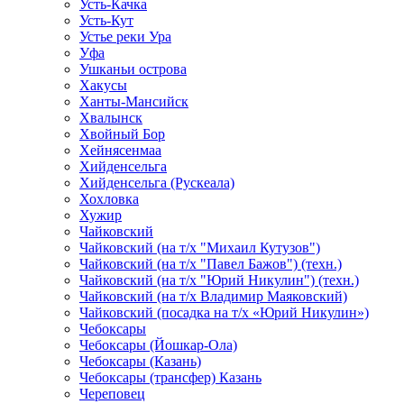
Усть-Качка
Усть-Кут
Устье реки Ура
Уфа
Ушканьи острова
Хакусы
Ханты-Мансийск
Хвалынск
Хвойный Бор
Хейнясенмаа
Хийденсельга
Хийденсельга (Рускеала)
Хохловка
Хужир
Чайковский
Чайковский (на т/х "Михаил Кутузов")
Чайковский (на т/х "Павел Бажов") (техн.)
Чайковский (на т/х "Юрий Никулин") (техн.)
Чайковский (на т/х Владимир Маяковский)
Чайковский (посадка на т/х «Юрий Никулин»)
Чебоксары
Чебоксары (Йошкар-Ола)
Чебоксары (Казань)
Чебоксары (трансфер) Казань
Череповец