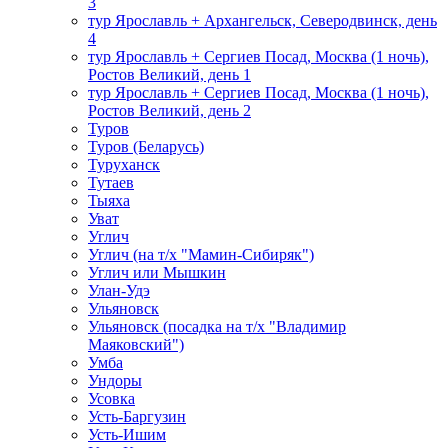
3
тур Ярославль + Архангельск, Северодвинск, день
4
тур Ярославль + Сергиев Посад, Москва (1 ночь),
Ростов Великий, день 1
тур Ярославль + Сергиев Посад, Москва (1 ночь),
Ростов Великий, день 2
Туров
Туров (Беларусь)
Туруханск
Тутаев
Тыяха
Уват
Углич
Углич (на т/х "Мамин-Сибиряк")
Углич или Мышкин
Улан-Удэ
Ульяновск
Ульяновск (посадка на т/х "Владимир
Маяковский")
Умба
Ундоры
Усовка
Усть-Баргузин
Усть-Ишим