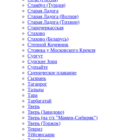
Стамбул (Турция)
Старая Ладога
Старая Ладога (Волхов)
Старая Ладога (Тихвин)
Старочеркасская
Стахово
Стахово (Беларусь)
Степной Кочевник
Стоянка у Московского Кремля
Сургут
Сурские Зори
Сурхайте
Сценическое плавание
Сызрань
Таганрог
Тальцы
Тара
Тарбагатай
Тверь
Тверь (Завидово)
Тверь (на т/х "Мамин-Сибиряк")
Тверь (Торжок)
Тевриз
Тёйсянсаари