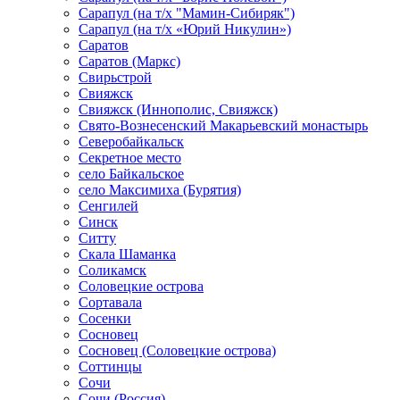
Сарапул (на т/х "Мамин-Сибиряк")
Сарапул (на т/х «Юрий Никулин»)
Саратов
Саратов (Маркс)
Свирьстрой
Свияжск
Свияжск (Иннополис, Свияжск)
Свято-Вознесенский Макарьевский монастырь
Северобайкальск
Секретное место
село Байкальское
село Максимиха (Бурятия)
Сенгилей
Синск
Ситту
Скала Шаманка
Соликамск
Соловецкие острова
Сортавала
Сосенки
Сосновец
Сосновец (Соловецкие острова)
Соттинцы
Сочи
Сочи (Россия)