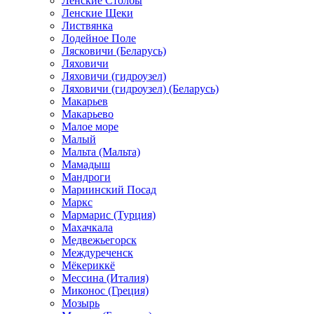
Ленские Столбы
Ленские Щеки
Листвянка
Лодейное Поле
Лясковичи (Беларусь)
Ляховичи
Ляховичи (гидроузел)
Ляховичи (гидроузел) (Беларусь)
Макарьев
Макарьево
Малое море
Малый
Мальта (Мальта)
Мамадыш
Мандроги
Мариинский Посад
Маркс
Мармарис (Турция)
Махачкала
Медвежьегорск
Междуреченск
Мёкериккё
Мессина (Италия)
Миконос (Греция)
Мозырь