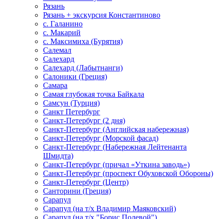
Рязань
Рязань + экскурсия Константиново
с. Галанино
с. Макарий
с. Максимиха (Бурятия)
Салемал
Салехард
Салехард (Лабытнанги)
Салоники (Греция)
Самара
Самая глубокая точка Байкала
Самсун (Турция)
Санкт Петербург
Санкт-Петербург (2 дня)
Санкт-Петербург (Английская набережная)
Санкт-Петербург (Морской фасад)
Санкт-Петербург (Набережная Лейтенанта
Шмидта)
Санкт-Петербург (причал «Уткина заводь»)
Санкт-Петербург (проспект Обуховской Обороны)
Санкт-Петербург (Центр)
Санторини (Греция)
Сарапул
Сарапул (на т/х Владимир Маяковский)
Сарапул (на т/х "Борис Полевой")