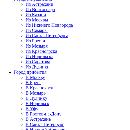
Из Астрахани
Из Волгограда
Из Казани
Из Москвы
Из Нижнего Новгорода
Из Самары
Из Санкт-Петербурга
Из Бреста
Из Мозыря
Из Красноярска
Из Норильска
Из Саратова
Из Дудинки
Город прибытия
В Москву
В Брест
В Красноярск
В Мозырь
В Дудинку
В Норильск
В Уфу
В Ростов-на-Дону
В Астрахань
В Санкт-Петербург
В Нижний Новгород