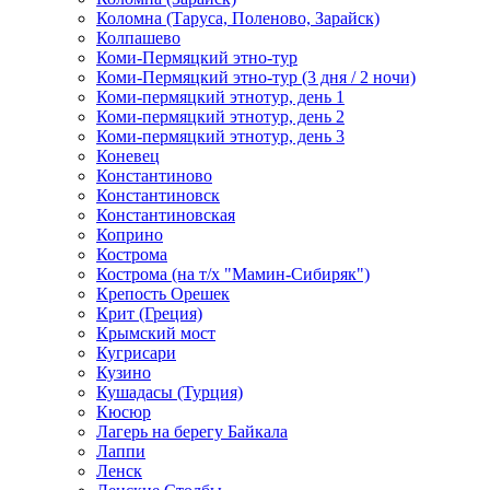
Коломна (Таруса, Поленово, Зарайск)
Колпашево
Коми-Пермяцкий этно-тур
Коми-Пермяцкий этно-тур (3 дня / 2 ночи)
Коми-пермяцкий этнотур, день 1
Коми-пермяцкий этнотур, день 2
Коми-пермяцкий этнотур, день 3
Коневец
Константиново
Константиновск
Константиновская
Коприно
Кострома
Кострома (на т/х "Мамин-Сибиряк")
Крепость Орешек
Крит (Греция)
Крымский мост
Кугрисари
Кузино
Кушадасы (Турция)
Кюсюр
Лагерь на берегу Байкала
Лаппи
Ленск