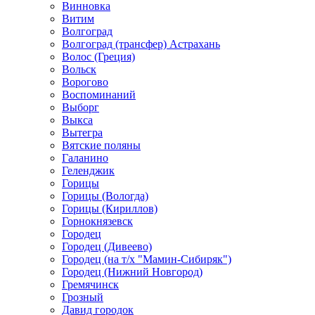
Винновка
Витим
Волгоград
Волгоград (трансфер) Астрахань
Волос (Греция)
Вольск
Ворогово
Воспоминаний
Выборг
Выкса
Вытегра
Вятские поляны
Галанино
Геленджик
Горицы
Горицы (Вологда)
Горицы (Кириллов)
Горнокнязевск
Городец
Городец (Дивеево)
Городец (на т/х "Мамин-Сибиряк")
Городец (Нижний Новгород)
Гремячинск
Грозный
Давид городок