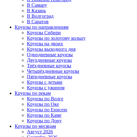
В Самару
В Казань
В Волгоград
В Саратов
Круизы по направлениям
Круизы Сибири
Круизы по золотому кольцу
Круизы на двоих
Круизы выходного дня
Однодневные круизы
Двухдневные круизы
Трёхдневные круизы
Четырёхдневные круизы
Пятидневные круизы
Круизы с детьми
Круизы с ужином
Круизы по рекам
Круизы по Волге
Круизы по Оке
Круизы по Енисею
Круизы по Каме
Круизы по Дону
Круизы по месяцам
Август 2026