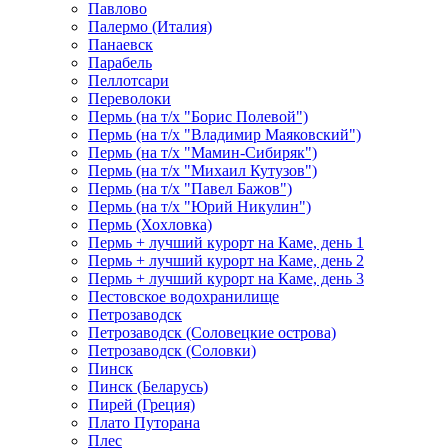
Павлово
Палермо (Италия)
Панаевск
Парабель
Пеллотсари
Переволоки
Пермь (на т/х "Борис Полевой")
Пермь (на т/х "Владимир Маяковский")
Пермь (на т/х "Мамин-Сибиряк")
Пермь (на т/х "Михаил Кутузов")
Пермь (на т/х "Павел Бажов")
Пермь (на т/х "Юрий Никулин")
Пермь (Хохловка)
Пермь + лучший курорт на Каме, день 1
Пермь + лучший курорт на Каме, день 2
Пермь + лучший курорт на Каме, день 3
Пестовское водохранилище
Петрозаводск
Петрозаводск (Соловецкие острова)
Петрозаводск (Соловки)
Пинск
Пинск (Беларусь)
Пирей (Греция)
Плато Путорана
Плес