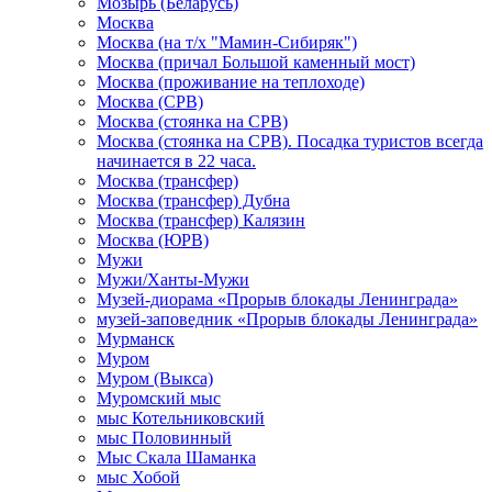
Мозырь (Беларусь)
Москва
Москва (на т/х "Мамин-Сибиряк")
Москва (причал Большой каменный мост)
Москва (проживание на теплоходе)
Москва (СРВ)
Москва (стоянка на СРВ)
Москва (стоянка на СРВ). Посадка туристов всегда
начинается в 22 часа.
Москва (трансфер)
Москва (трансфер) Дубна
Москва (трансфер) Калязин
Москва (ЮРВ)
Мужи
Мужи/Ханты-Мужи
Музей-диорама «Прорыв блокады Ленинграда»
музей-заповедник «Прорыв блокады Ленинграда»
Мурманск
Муром
Муром (Выкса)
Муромский мыс
мыс Котельниковский
мыс Половинный
Мыс Скала Шаманка
мыс Хобой