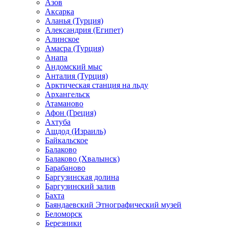
Азов
Аксарка
Аланья (Турция)
Александрия (Египет)
Алинское
Амасра (Турция)
Анапа
Андомский мыс
Анталия (Турция)
Арктическая станция на льду
Архангельск
Атаманово
Афон (Греция)
Ахтуба
Ашдод (Израиль)
Байкальское
Балаково
Балаково (Хвалынск)
Барабаново
Баргузинская долина
Баргузинский залив
Бахта
Баяндаевский Этнографический музей
Беломорск
Березники