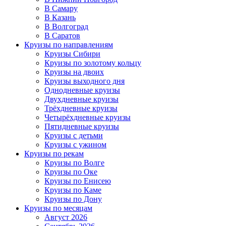
В Самару
В Казань
В Волгоград
В Саратов
Круизы по направлениям
Круизы Сибири
Круизы по золотому кольцу
Круизы на двоих
Круизы выходного дня
Однодневные круизы
Двухдневные круизы
Трёхдневные круизы
Четырёхдневные круизы
Пятидневные круизы
Круизы с детьми
Круизы с ужином
Круизы по рекам
Круизы по Волге
Круизы по Оке
Круизы по Енисею
Круизы по Каме
Круизы по Дону
Круизы по месяцам
Август 2026