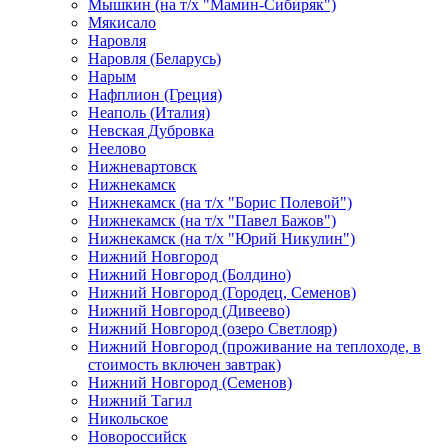
Мышкин (на т/х "Мамин-Сибиряк")
Мякисало
Наровля
Наровля (Беларусь)
Нарым
Нафплион (Греция)
Неаполь (Италия)
Невская Дубровка
Неелово
Нижневартовск
Нижнекамск
Нижнекамск (на т/х "Борис Полевой")
Нижнекамск (на т/х "Павел Бажов")
Нижнекамск (на т/х "Юрий Никулин")
Нижний Новгород
Нижний Новгород (Болдино)
Нижний Новгород (Городец, Семенов)
Нижний Новгород (Дивеево)
Нижний Новгород (озеро Светлояр)
Нижний Новгород (проживание на теплоходе, в
стоимость включен завтрак)
Нижний Новгород (Семенов)
Нижний Тагил
Никольское
Новороссийск