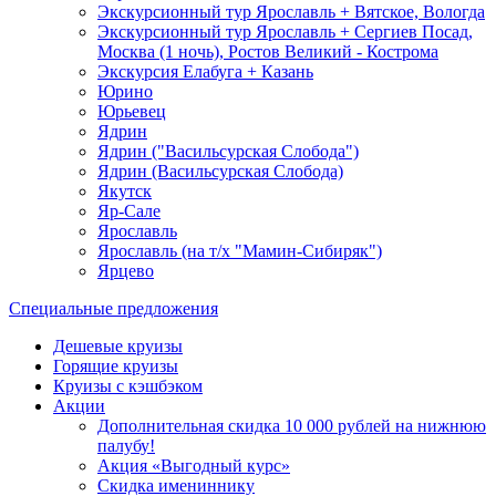
Экскурсионный тур Ярославль + Вятское, Вологда
Экскурсионный тур Ярославль + Сергиев Посад,
Москва (1 ночь), Ростов Великий - Кострома
Экскурсия Елабуга + Казань
Юрино
Юрьевец
Ядрин
Ядрин ("Васильсурская Слобода")
Ядрин (Васильсурская Слобода)
Якутск
Яр-Сале
Ярославль
Ярославль (на т/х "Мамин-Сибиряк")
Ярцево
Специальные предложения
Дешевые круизы
Горящие круизы
Круизы с кэшбэком
Акции
Дополнительная скидка 10 000 рублей на нижнюю
палубу!
Акция «Выгодный курс»
Скидка имениннику