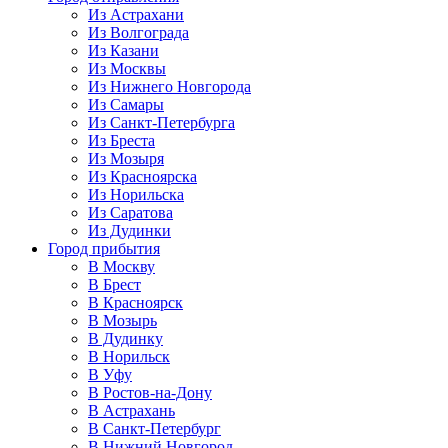
Из Астрахани
Из Волгограда
Из Казани
Из Москвы
Из Нижнего Новгорода
Из Самары
Из Санкт-Петербурга
Из Бреста
Из Мозыря
Из Красноярска
Из Норильска
Из Саратова
Из Дудинки
Город прибытия
В Москву
В Брест
В Красноярск
В Мозырь
В Дудинку
В Норильск
В Уфу
В Ростов-на-Дону
В Астрахань
В Санкт-Петербург
В Нижний Новгород