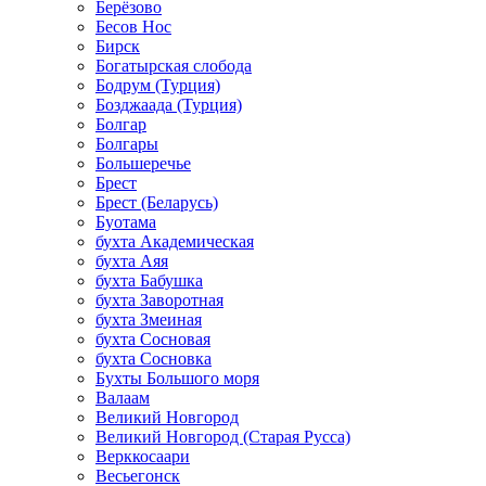
Берёзово
Бесов Нос
Бирск
Богатырская слобода
Бодрум (Турция)
Бозджаада (Турция)
Болгар
Болгары
Большеречье
Брест
Брест (Беларусь)
Буотама
бухта Академическая
бухта Аяя
бухта Бабушка
бухта Заворотная
бухта Змеиная
бухта Сосновая
бухта Сосновка
Бухты Большого моря
Валаам
Великий Новгород
Великий Новгород (Старая Русса)
Верккосаари
Весьегонск