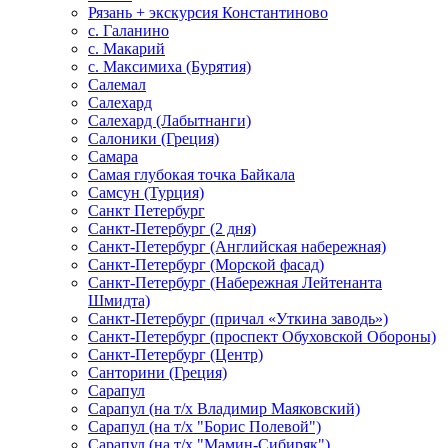
Рязань + экскурсия Константиново
с. Галанино
с. Макарий
с. Максимиха (Бурятия)
Салемал
Салехард
Салехард (Лабытнанги)
Салоники (Греция)
Самара
Самая глубокая точка Байкала
Самсун (Турция)
Санкт Петербург
Санкт-Петербург (2 дня)
Санкт-Петербург (Английская набережная)
Санкт-Петербург (Морской фасад)
Санкт-Петербург (Набережная Лейтенанта
Шмидта)
Санкт-Петербург (причал «Уткина заводь»)
Санкт-Петербург (проспект Обуховской Обороны)
Санкт-Петербург (Центр)
Санторини (Греция)
Сарапул
Сарапул (на т/х Владимир Маяковский)
Сарапул (на т/х "Борис Полевой")
Сарапул (на т/х "Мамин-Сибиряк")