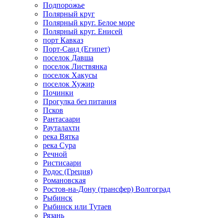
Подпорожье
Полярный круг
Полярный круг. Белое море
Полярный круг. Енисей
порт Кавказ
Порт-Саид (Египет)
поселок Давша
поселок Листвянка
поселок Хакусы
поселок Хужир
Починки
Прогулка без питания
Псков
Рантасаари
Рауталахти
река Вятка
река Сура
Речной
Ристисаари
Родос (Греция)
Романовская
Ростов-на-Дону (трансфер) Волгоград
Рыбинск
Рыбинск или Тутаев
Рязань