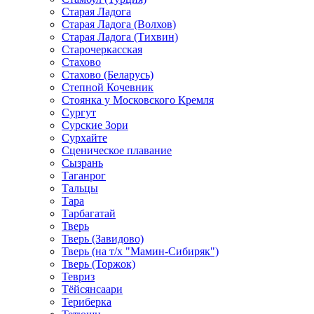
Старая Ладога
Старая Ладога (Волхов)
Старая Ладога (Тихвин)
Старочеркасская
Стахово
Стахово (Беларусь)
Степной Кочевник
Стоянка у Московского Кремля
Сургут
Сурские Зори
Сурхайте
Сценическое плавание
Сызрань
Таганрог
Тальцы
Тара
Тарбагатай
Тверь
Тверь (Завидово)
Тверь (на т/х "Мамин-Сибиряк")
Тверь (Торжок)
Тевриз
Тёйсянсаари
Териберка