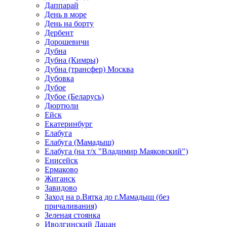
Даппарай
День в море
День на борту
Дербент
Дорошевичи
Дубна
Дубна (Кимры)
Дубна (трансфер) Москва
Дубовка
Дубое
Дубое (Беларусь)
Дюртюли
Ейск
Екатеринбург
Елабуга
Елабуга (Мамадыш)
Елабуга (на т/х "Владимир Маяковский")
Енисейск
Ермаково
Жиганск
Завидово
Заход на р.Вятка до г.Мамадыш (без
причаливания)
Зеленая стоянка
Иволгинский Дацан