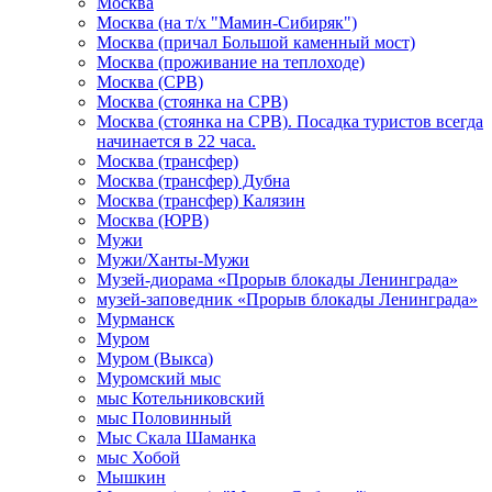
Москва
Москва (на т/х "Мамин-Сибиряк")
Москва (причал Большой каменный мост)
Москва (проживание на теплоходе)
Москва (СРВ)
Москва (стоянка на СРВ)
Москва (стоянка на СРВ). Посадка туристов всегда
начинается в 22 часа.
Москва (трансфер)
Москва (трансфер) Дубна
Москва (трансфер) Калязин
Москва (ЮРВ)
Мужи
Мужи/Ханты-Мужи
Музей-диорама «Прорыв блокады Ленинграда»
музей-заповедник «Прорыв блокады Ленинграда»
Мурманск
Муром
Муром (Выкса)
Муромский мыс
мыс Котельниковский
мыс Половинный
Мыс Скала Шаманка
мыс Хобой
Мышкин