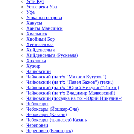
Усть-Кут
Устье реки Ура
Уфа
Ушканьи острова
Хакусы
Ханты-Мансийск
Хвалынск
Хвойный Бор
Хейнясенмаа
Хийденсельга
Хийденсельга (Рускеала)
Хохловка
Хужир
Чайковский
Чайковский (на т/х "Михаил Кутузов")
Чайковский (на т/х "Павел Бажов") (техн.)
Чайковский (на т/х "Юрий Никулин") (техн.)
Чайковский (на т/х Владимир Маяковский)
Чайковский (посадка на т/х «Юрий Никулин»)
Чебоксары
Чебоксары (Йошкар-Ола)
Чебоксары (Казань)
Чебоксары (трансфер) Казань
Череповец
Череповец (Белозерск)