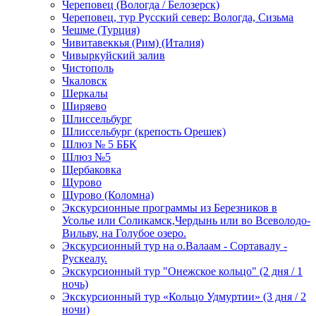
Череповец (Вологда / Белозерск)
Череповец, тур Русский север: Вологда, Сизьма
Чешме (Турция)
Чивитавеккья (Рим) (Италия)
Чивыркуйский залив
Чистополь
Чкаловск
Шеркалы
Ширяево
Шлиссельбург
Шлиссельбург (крепость Орешек)
Шлюз № 5 ББК
Шлюз №5
Щербаковка
Щурово
Щурово (Коломна)
Экскурсионные программы из Березников в
Усолье или Соликамск,Чердынь или во Всеволодо-
Вильву, на Голубое озеро.
Экскурсионный тур на о.Валаам - Сортавалу -
Рускеалу.
Экскурсионный тур "Онежское кольцо" (2 дня / 1
ночь)
Экскурсионный тур «Кольцо Удмуртии» (3 дня / 2
ночи)