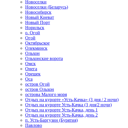
Новоселки
Новоселки (Беларусь)
Новосибирск
Новый Киеват
Новый Порт
Норильск
о. Огой
Огой
Октябрьское
Олекминск
Ольхон
Ольхонские ворота
Омск
Онега
Орешек
Оса
остров Огой
остров Ольхон
острова Малого моря
Отдых на курорте «Усть-Качка» (3 дня / 2 ночи)
Отдых на курорте Усть-Качка (3 дня/2 ночи)
Отдых на курорте Усть-Качка, день 1
Отдых на курорте Усть-Качка, день 2
п. Усть-Баргузин (Бурятия)
Павлово