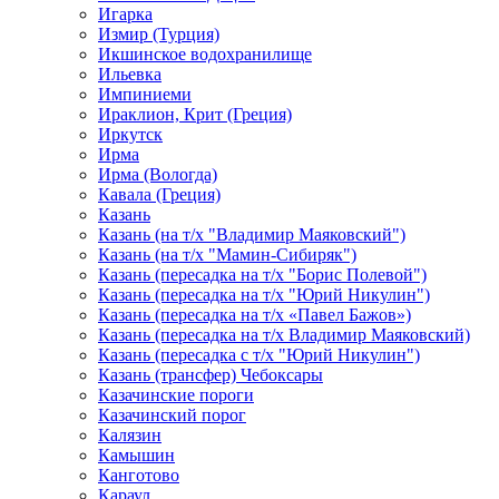
Игарка
Измир (Турция)
Икшинское водохранилище
Ильевка
Импиниеми
Ираклион, Крит (Греция)
Иркутск
Ирма
Ирма (Вологда)
Кавала (Греция)
Казань
Казань (на т/х "Владимир Маяковский")
Казань (на т/х "Мамин-Сибиряк")
Казань (пересадка на т/х "Борис Полевой")
Казань (пересадка на т/х "Юрий Никулин")
Казань (пересадка на т/х «Павел Бажов»)
Казань (пересадка на т/х Владимир Маяковский)
Казань (пересадка с т/х "Юрий Никулин")
Казань (трансфер) Чебоксары
Казачинские пороги
Казачинский порог
Калязин
Камышин
Канготово
Караул