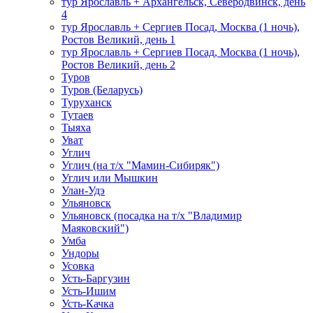
тур Ярославль + Архангельск, Северодвинск, день
4
тур Ярославль + Сергиев Посад, Москва (1 ночь),
Ростов Великий, день 1
тур Ярославль + Сергиев Посад, Москва (1 ночь),
Ростов Великий, день 2
Туров
Туров (Беларусь)
Туруханск
Тутаев
Тыяха
Уват
Углич
Углич (на т/х "Мамин-Сибиряк")
Углич или Мышкин
Улан-Удэ
Ульяновск
Ульяновск (посадка на т/х "Владимир
Маяковский")
Умба
Ундоры
Усовка
Усть-Баргузин
Усть-Ишим
Усть-Качка