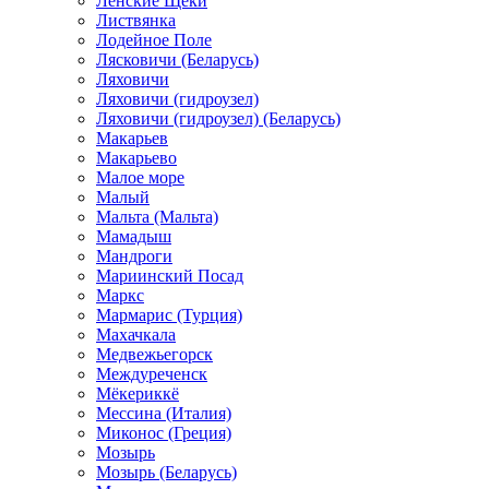
Ленские Щеки
Листвянка
Лодейное Поле
Лясковичи (Беларусь)
Ляховичи
Ляховичи (гидроузел)
Ляховичи (гидроузел) (Беларусь)
Макарьев
Макарьево
Малое море
Малый
Мальта (Мальта)
Мамадыш
Мандроги
Мариинский Посад
Маркс
Мармарис (Турция)
Махачкала
Медвежьегорск
Междуреченск
Мёкериккё
Мессина (Италия)
Миконос (Греция)
Мозырь
Мозырь (Беларусь)