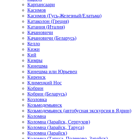
Карпансаари
Касимов
Касимов (Гусь-Железный/Елатьма)
Катаколон (Греция)
Катания (Италия)
Качановичи
Качановичи (Беларусь)
Келло
Кижи
Кий
Кимры
Кинешма
Кинешма или Юрьевец
Киренск
Климецкий Нос
Кобрин
Кобрин (Беларусь)
Козловка
Козьмодемьянск
Козьмодемьянск (автобусная экскурсия в Ядрин)
Коломна
Коломна (Зарайск, Серпухов)
Коломна (Зарайск, Таруса)
Коломна (Зарайск)
Коломна (Таруса, Поленово, Зарайск)