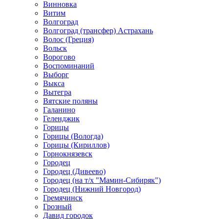
Винновка
Витим
Волгоград
Волгоград (трансфер) Астрахань
Волос (Греция)
Вольск
Ворогово
Воспоминаний
Выборг
Выкса
Вытегра
Вятские поляны
Галанино
Геленджик
Горицы
Горицы (Вологда)
Горицы (Кириллов)
Горнокнязевск
Городец
Городец (Дивеево)
Городец (на т/х "Мамин-Сибиряк")
Городец (Нижний Новгород)
Гремячинск
Грозный
Давид городок