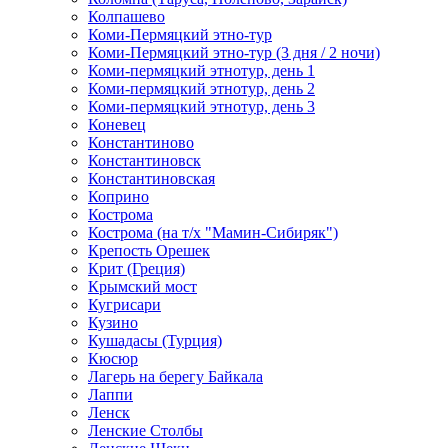
Колпашево
Коми-Пермяцкий этно-тур
Коми-Пермяцкий этно-тур (3 дня / 2 ночи)
Коми-пермяцкий этнотур, день 1
Коми-пермяцкий этнотур, день 2
Коми-пермяцкий этнотур, день 3
Коневец
Константиново
Константиновск
Константиновская
Коприно
Кострома
Кострома (на т/х "Мамин-Сибиряк")
Крепость Орешек
Крит (Греция)
Крымский мост
Кугрисари
Кузино
Кушадасы (Турция)
Кюсюр
Лагерь на берегу Байкала
Лаппи
Ленск
Ленские Столбы