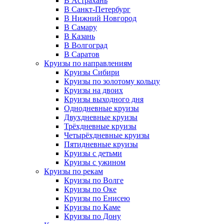
В Астрахань
В Санкт-Петербург
В Нижний Новгород
В Самару
В Казань
В Волгоград
В Саратов
Круизы по направлениям
Круизы Сибири
Круизы по золотому кольцу
Круизы на двоих
Круизы выходного дня
Однодневные круизы
Двухдневные круизы
Трёхдневные круизы
Четырёхдневные круизы
Пятидневные круизы
Круизы с детьми
Круизы с ужином
Круизы по рекам
Круизы по Волге
Круизы по Оке
Круизы по Енисею
Круизы по Каме
Круизы по Дону