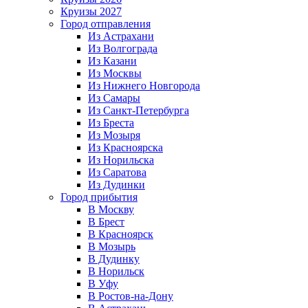
Круизы 2027
Город отправления
Из Астрахани
Из Волгограда
Из Казани
Из Москвы
Из Нижнего Новгорода
Из Самары
Из Санкт-Петербурга
Из Бреста
Из Мозыря
Из Красноярска
Из Норильска
Из Саратова
Из Дудинки
Город прибытия
В Москву
В Брест
В Красноярск
В Мозырь
В Дудинку
В Норильск
В Уфу
В Ростов-на-Дону