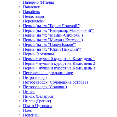
Палермо (Италия)
Панаевск
Парабель
Пеллотсари
Переволоки
Пермь (на т/х "Борис Полевой")
Пермь (на т/х "Владимир Маяковский")
Пермь (на т/х "Мамин-Сибиряк")
Пермь (на т/х "Михаил Кутузов")
Пермь (на т/х "Павел Бажов")
Пермь (на т/х "Юрий Никулин")
Пермь (Хохловка)
Пермь + лучший курорт на Каме, день 1
Пермь + лучший курорт на Каме, день 2
Пермь + лучший курорт на Каме, день 3
Пестовское водохранилище
Петрозаводск
Петрозаводск (Соловецкие острова)
Петрозаводск (Соловки)
Пинск
Пинск (Беларусь)
Пирей (Греция)
Плато Путорана
Плес
Повенец