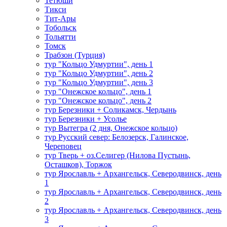
Тетюши
Тикси
Тит-Ары
Тобольск
Тольятти
Томск
Трабзон (Турция)
тур "Кольцо Удмуртии", день 1
тур "Кольцо Удмуртии", день 2
тур "Кольцо Удмуртии", день 3
тур "Онежское кольцо", день 1
тур "Онежское кольцо", день 2
тур Березники + Соликамск, Чердынь
тур Березники + Усолье
тур Вытегра (2 дня, Онежское кольцо)
тур Русский север: Белозерск, Галинское,
Череповец
тур Тверь + оз.Селигер (Нилова Пустынь,
Осташков), Торжок
тур Ярославль + Архангельск, Северодвинск, день
1
тур Ярославль + Архангельск, Северодвинск, день
2
тур Ярославль + Архангельск, Северодвинск, день
3