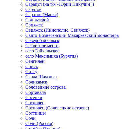
Сарапул (на т/х «Юрий Никулин»)
Саратов
Саратов (Маркс)
Свирьстрой
Свияжск
Свияжск (Иннополис, Свияжск)
Свято-Вознесенский Макарьевский монастырь
Северобайкальск
Секретное место
село Байкальское
село Максимиха (Бурятия)
Сенгилей
Синск
Ситту
Скала Шаманка
Соликамск
Соловецкие острова
Сортавала
Сосенки
Сосновец
Сосновец (Соловецкие острова)
Соттинцы
Сочи
Сочи (Россия)
Стамбул (Турция)