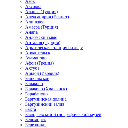
Азов
Аксарка
Аланья (Турция)
Александрия (Египет)
Алинское
Амасра (Турция)
Анапа
Андомский мыс
Анталия (Турция)
Арктическая станция на льду
Архангельск
Атаманово
Афон (Греция)
Ахтуба
Ашдод (Израиль)
Байкальское
Балаково
Балаково (Хвалынск)
Барабаново
Баргузинская долина
Баргузинский залив
Бахта
Баяндаевский Этнографический музей
Беломорск
Березники