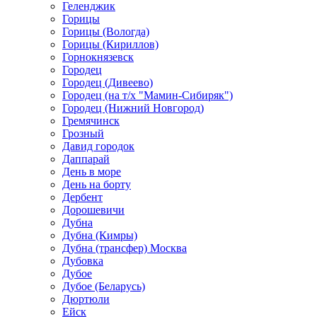
Геленджик
Горицы
Горицы (Вологда)
Горицы (Кириллов)
Горнокнязевск
Городец
Городец (Дивеево)
Городец (на т/х "Мамин-Сибиряк")
Городец (Нижний Новгород)
Гремячинск
Грозный
Давид городок
Даппарай
День в море
День на борту
Дербент
Дорошевичи
Дубна
Дубна (Кимры)
Дубна (трансфер) Москва
Дубовка
Дубое
Дубое (Беларусь)
Дюртюли
Ейск