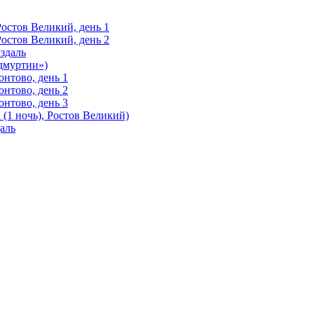
Ростов Великий, день 1
Ростов Великий, день 2
здаль
Удмуртии»)
нтово, день 1
нтово, день 2
нтово, день 3
(1 ночь), Ростов Великий)
аль