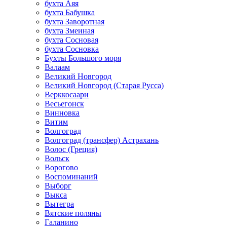
бухта Аяя
бухта Бабушка
бухта Заворотная
бухта Змеиная
бухта Сосновая
бухта Сосновка
Бухты Большого моря
Валаам
Великий Новгород
Великий Новгород (Старая Русса)
Верккосаари
Весьегонск
Винновка
Витим
Волгоград
Волгоград (трансфер) Астрахань
Волос (Греция)
Вольск
Ворогово
Воспоминаний
Выборг
Выкса
Вытегра
Вятские поляны
Галанино