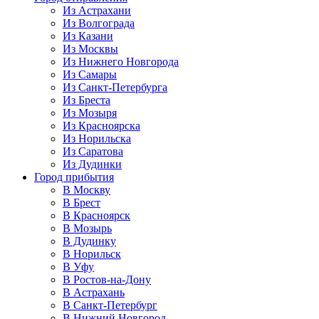
Из Астрахани
Из Волгограда
Из Казани
Из Москвы
Из Нижнего Новгорода
Из Самары
Из Санкт-Петербурга
Из Бреста
Из Мозыря
Из Красноярска
Из Норильска
Из Саратова
Из Дудинки
Город прибытия
В Москву
В Брест
В Красноярск
В Мозырь
В Дудинку
В Норильск
В Уфу
В Ростов-на-Дону
В Астрахань
В Санкт-Петербург
В Нижний Новгород