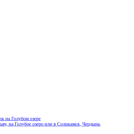
ик на Голубом озере
ву, на Голубое озеро или в Соликамск, Чердынь