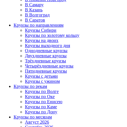
В Самару
В Казань
В Волгоград
В Саратов
Круизы по направлениям
Круизы Сибири
Круизы по золотому кольцу
Круизы на двоих
Круизы выходного дня
Однодневные круизы
Двухдневные круизы
Трёхдневные круизы
Четырёхдневные круизы
Пятидневные круизы
Круизы с детьми
Круизы с ужином
Круизы по рекам
Круизы по Волге
Круизы по Оке
Круизы по Енисею
Круизы по Каме
Круизы по Дону
Круизы по месяцам
Август 2026