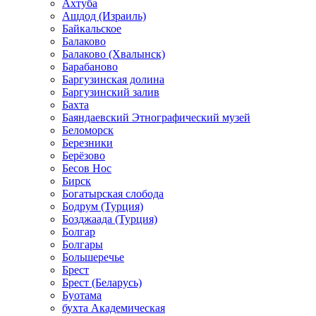
Ахтуба
Ашдод (Израиль)
Байкальское
Балаково
Балаково (Хвалынск)
Барабаново
Баргузинская долина
Баргузинский залив
Бахта
Баяндаевский Этнографический музей
Беломорск
Березники
Берёзово
Бесов Нос
Бирск
Богатырская слобода
Бодрум (Турция)
Бозджаада (Турция)
Болгар
Болгары
Большеречье
Брест
Брест (Беларусь)
Буотама
бухта Академическая