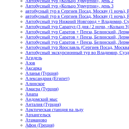
Автобусный тур «Кольцо Удмуртии», день 2
Автобусный тур «Кольцо Удмуртии», день 3
автобусный тур в Сергиев Посад, Москву (1 ночь), 
автобусный тур в Сергиев Посад, Москву (1 ночь), 
Автобусный тур Нижний Новгород + Владимир, Су
Автобусный тур Сарапул (3 дня / 2 ночи, «Кольцо 
Автобусный тур Саратов + Пенза, Белинский, Лермо
Автобусный тур Саратов + Пенза, Белинский, Лермо
Автобусный тур Саратов + Пенза, Белинский, Лермо
Автобусный тур Ярославль (Сергиев Посад, Москва 
Автобусный экскурсионный тур во Владимир, Сузд
Агидель
Азов
Аксарка
Аланья (Турция)
Александрия (Египет)
Алинское
Амасра (Турция)
Анапа
Андомский мыс
Анталия (Турция)
Арктическая станция на льду
Архангельск
Атаманово
Афон (Греция)