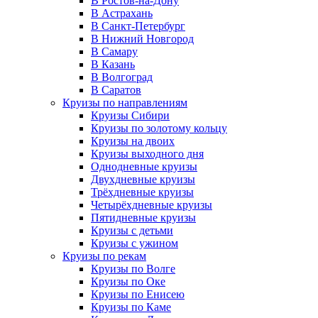
В Ростов-на-Дону
В Астрахань
В Санкт-Петербург
В Нижний Новгород
В Самару
В Казань
В Волгоград
В Саратов
Круизы по направлениям
Круизы Сибири
Круизы по золотому кольцу
Круизы на двоих
Круизы выходного дня
Однодневные круизы
Двухдневные круизы
Трёхдневные круизы
Четырёхдневные круизы
Пятидневные круизы
Круизы с детьми
Круизы с ужином
Круизы по рекам
Круизы по Волге
Круизы по Оке
Круизы по Енисею
Круизы по Каме