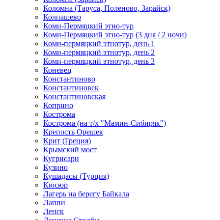
Коломна (Таруса, Поленово, Зарайск)
Колпашево
Коми-Пермяцкий этно-тур
Коми-Пермяцкий этно-тур (3 дня / 2 ночи)
Коми-пермяцкий этнотур, день 1
Коми-пермяцкий этнотур, день 2
Коми-пермяцкий этнотур, день 3
Коневец
Константиново
Константиновск
Константиновская
Коприно
Кострома
Кострома (на т/х "Мамин-Сибиряк")
Крепость Орешек
Крит (Греция)
Крымский мост
Кугрисари
Кузино
Кушадасы (Турция)
Кюсюр
Лагерь на берегу Байкала
Лаппи
Ленск