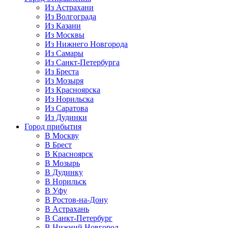
Из Астрахани
Из Волгограда
Из Казани
Из Москвы
Из Нижнего Новгорода
Из Самары
Из Санкт-Петербурга
Из Бреста
Из Мозыря
Из Красноярска
Из Норильска
Из Саратова
Из Дудинки
Город прибытия
В Москву
В Брест
В Красноярск
В Мозырь
В Дудинку
В Норильск
В Уфу
В Ростов-на-Дону
В Астрахань
В Санкт-Петербург
В Нижний Новгород