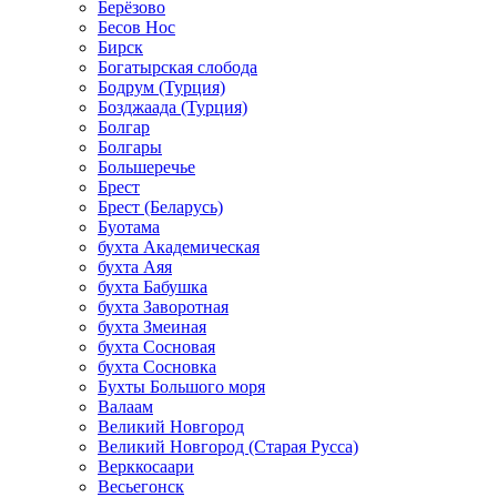
Берёзово
Бесов Нос
Бирск
Богатырская слобода
Бодрум (Турция)
Бозджаада (Турция)
Болгар
Болгары
Большеречье
Брест
Брест (Беларусь)
Буотама
бухта Академическая
бухта Аяя
бухта Бабушка
бухта Заворотная
бухта Змеиная
бухта Сосновая
бухта Сосновка
Бухты Большого моря
Валаам
Великий Новгород
Великий Новгород (Старая Русса)
Верккосаари
Весьегонск