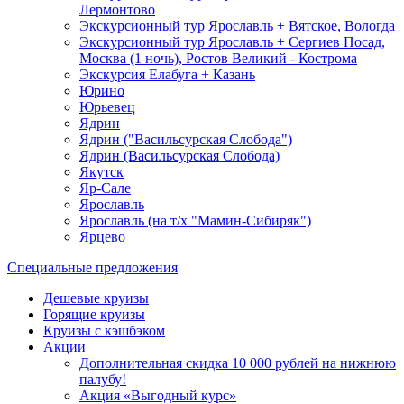
Лермонтово
Экскурсионный тур Ярославль + Вятское, Вологда
Экскурсионный тур Ярославль + Сергиев Посад,
Москва (1 ночь), Ростов Великий - Кострома
Экскурсия Елабуга + Казань
Юрино
Юрьевец
Ядрин
Ядрин ("Васильсурская Слобода")
Ядрин (Васильсурская Слобода)
Якутск
Яр-Сале
Ярославль
Ярославль (на т/х "Мамин-Сибиряк")
Ярцево
Специальные предложения
Дешевые круизы
Горящие круизы
Круизы с кэшбэком
Акции
Дополнительная скидка 10 000 рублей на нижнюю
палубу!
Акция «Выгодный курс»