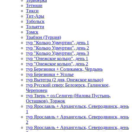
Териберка
Тетюши
Тикси
Тит-Ары
Тобольск
Тольятти
Томск
Трабзон (Турция)
тур "Кольцо Удмуртии", день 1
тур "Кольцо Удмуртии", день 2
тур "Кольцо Удмуртии", день 3
тур "Онежское кольцо", день 1
тур "Онежское кольцо", день 2
тур Березники + Соликамск, Чердынь
тур Березники + Усолье
тур Вытегра (2 дня, Онежское кольцо)
тур Русский север: Белозерск, Галинское,
Череповец
тур Тверь + оз.Селигер (Нилова Пустынь,
Осташков), Торжок
тур Ярославль + Архангельск, Северодвинск, день
1
тур Ярославль + Архангельск, Северодвинск, день
2
тур Ярославль + Архангельск, Северодвинск, день