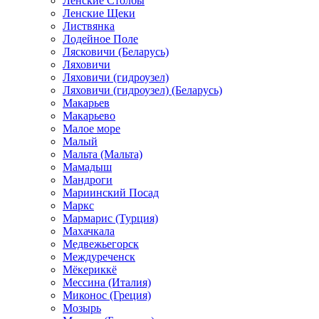
Ленские Столбы
Ленские Щеки
Листвянка
Лодейное Поле
Лясковичи (Беларусь)
Ляховичи
Ляховичи (гидроузел)
Ляховичи (гидроузел) (Беларусь)
Макарьев
Макарьево
Малое море
Малый
Мальта (Мальта)
Мамадыш
Мандроги
Мариинский Посад
Маркс
Мармарис (Турция)
Махачкала
Медвежьегорск
Междуреченск
Мёкериккё
Мессина (Италия)
Миконос (Греция)
Мозырь