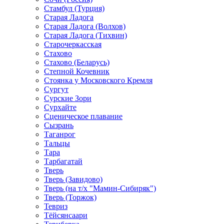
Стамбул (Турция)
Старая Ладога
Старая Ладога (Волхов)
Старая Ладога (Тихвин)
Старочеркасская
Стахово
Стахово (Беларусь)
Степной Кочевник
Стоянка у Московского Кремля
Сургут
Сурские Зори
Сурхайте
Сценическое плавание
Сызрань
Таганрог
Тальцы
Тара
Тарбагатай
Тверь
Тверь (Завидово)
Тверь (на т/х "Мамин-Сибиряк")
Тверь (Торжок)
Тевриз
Тёйсянсаари