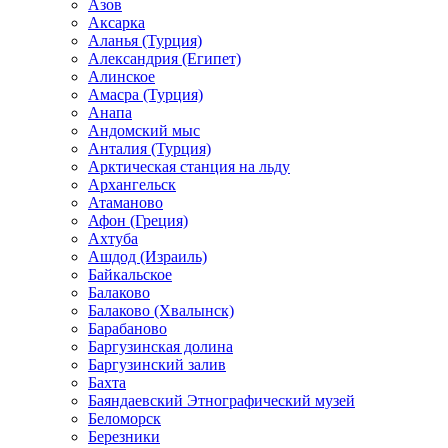
Азов
Аксарка
Аланья (Турция)
Александрия (Египет)
Алинское
Амасра (Турция)
Анапа
Андомский мыс
Анталия (Турция)
Арктическая станция на льду
Архангельск
Атаманово
Афон (Греция)
Ахтуба
Ашдод (Израиль)
Байкальское
Балаково
Балаково (Хвалынск)
Барабаново
Баргузинская долина
Баргузинский залив
Бахта
Баяндаевский Этнографический музей
Беломорск
Березники