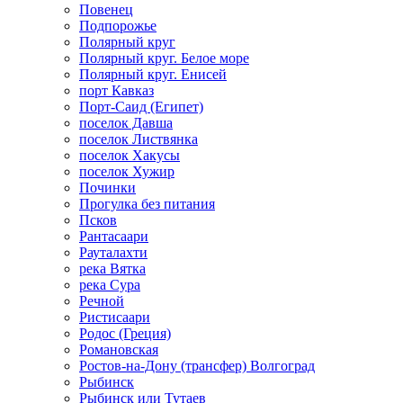
Повенец
Подпорожье
Полярный круг
Полярный круг. Белое море
Полярный круг. Енисей
порт Кавказ
Порт-Саид (Египет)
поселок Давша
поселок Листвянка
поселок Хакусы
поселок Хужир
Починки
Прогулка без питания
Псков
Рантасаари
Рауталахти
река Вятка
река Сура
Речной
Ристисаари
Родос (Греция)
Романовская
Ростов-на-Дону (трансфер) Волгоград
Рыбинск
Рыбинск или Тутаев