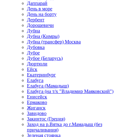
Даппарай
День в море
День на борту
Дербент
Дорошевичи
Дубна
Дубна (Кимры)
Дубна (трансфер) Москва
Дубовка
Дубое
Дубое (Беларусь)
Дюртюли
Ейск
Екатеринбург
Елабуга
Елабуга (Мамадыш)
Елабуга (на т/х "Владимир Маяковский")
Енисейск
Ермаково
Жиганск
Завидово
Закинтос (Греция)
Заход на р.Вятка до г.Мамадыш (без
причаливания)
Зеленая стоянка