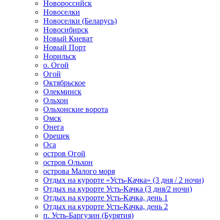
Новороссийск
Новоселки
Новоселки (Беларусь)
Новосибирск
Новый Киеват
Новый Порт
Норильск
о. Огой
Огой
Октябрьское
Олекминск
Ольхон
Ольхонские ворота
Омск
Онега
Орешек
Оса
остров Огой
остров Ольхон
острова Малого моря
Отдых на курорте «Усть-Качка» (3 дня / 2 ночи)
Отдых на курорте Усть-Качка (3 дня/2 ночи)
Отдых на курорте Усть-Качка, день 1
Отдых на курорте Усть-Качка, день 2
п. Усть-Баргузин (Бурятия)