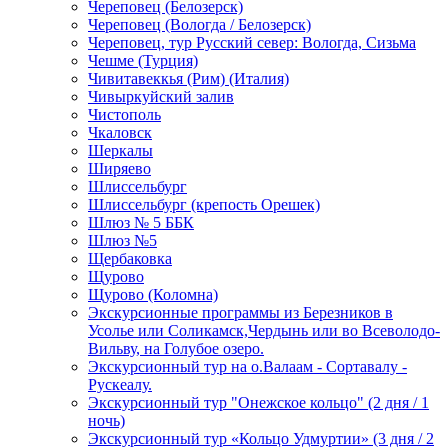
Череповец (Белозерск)
Череповец (Вологда / Белозерск)
Череповец, тур Русский север: Вологда, Сизьма
Чешме (Турция)
Чивитавеккья (Рим) (Италия)
Чивыркуйский залив
Чистополь
Чкаловск
Шеркалы
Ширяево
Шлиссельбург
Шлиссельбург (крепость Орешек)
Шлюз № 5 ББК
Шлюз №5
Щербаковка
Щурово
Щурово (Коломна)
Экскурсионные программы из Березников в
Усолье или Соликамск,Чердынь или во Всеволодо-
Вильву, на Голубое озеро.
Экскурсионный тур на о.Валаам - Сортавалу -
Рускеалу.
Экскурсионный тур "Онежское кольцо" (2 дня / 1
ночь)
Экскурсионный тур «Кольцо Удмуртии» (3 дня / 2