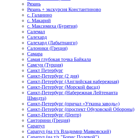
Рязань
Рязань + экскурсия Константиново
с. Галанино
с. Макарий
с. Максимиха (Бурятия)
Салемал
Салехард
Салехард (Лабытнанги)
Салоники (Греция)
Самара
Самая глубокая точка Байкала
Самсун (Турция)
Санкт Петербург
Санкт-Петербург (2 дня)
Санкт-Петербург (Английская набережная)
Санкт-Петербург (Морской фасад)
Санкт-Петербург (Набережная Лейтенанта
Шмидта)
Санкт-Петербург (причал «Уткина заводь»)
Санкт-Петербург (проспект Обуховской Обороны)
Санкт-Петербург (Центр)
Санторини (Греция)
Сарапул
Сарапул (на т/х Владимир Маяковский)
Сарапул (на т/х "Борис Полевой")