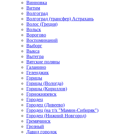
Винновка
Витим
Волгоград
Волгоград (трансфер) Астрахань
Волос (Греция)
Вольск
Ворогово
Воспоминаний
Выборг
Выкса
Вытегра
Вятские поляны
Галанино
Геленджик
Горицы
Горицы (Вологда)
Горицы (Кириллов)
Горнокнязевск
Городец
Городец (Дивеево)
Городец (на т/х "Мамин-Сибиряк")
Городец (Нижний Новгород)
Гремячинск
Грозный
Давид городок