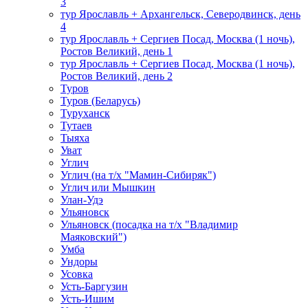
3
тур Ярославль + Архангельск, Северодвинск, день
4
тур Ярославль + Сергиев Посад, Москва (1 ночь),
Ростов Великий, день 1
тур Ярославль + Сергиев Посад, Москва (1 ночь),
Ростов Великий, день 2
Туров
Туров (Беларусь)
Туруханск
Тутаев
Тыяха
Уват
Углич
Углич (на т/х "Мамин-Сибиряк")
Углич или Мышкин
Улан-Удэ
Ульяновск
Ульяновск (посадка на т/х "Владимир
Маяковский")
Умба
Ундоры
Усовка
Усть-Баргузин
Усть-Ишим