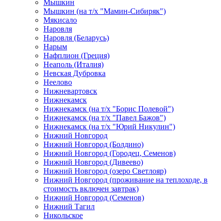
Мышкин
Мышкин (на т/х "Мамин-Сибиряк")
Мякисало
Наровля
Наровля (Беларусь)
Нарым
Нафплион (Греция)
Неаполь (Италия)
Невская Дубровка
Неелово
Нижневартовск
Нижнекамск
Нижнекамск (на т/х "Борис Полевой")
Нижнекамск (на т/х "Павел Бажов")
Нижнекамск (на т/х "Юрий Никулин")
Нижний Новгород
Нижний Новгород (Болдино)
Нижний Новгород (Городец, Семенов)
Нижний Новгород (Дивеево)
Нижний Новгород (озеро Светлояр)
Нижний Новгород (проживание на теплоходе, в
стоимость включен завтрак)
Нижний Новгород (Семенов)
Нижний Тагил
Никольское