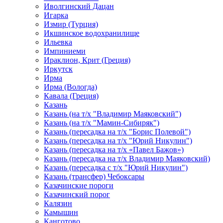
Иволгинский Дацан
Игарка
Измир (Турция)
Икшинское водохранилище
Ильевка
Импиниеми
Ираклион, Крит (Греция)
Иркутск
Ирма
Ирма (Вологда)
Кавала (Греция)
Казань
Казань (на т/х "Владимир Маяковский")
Казань (на т/х "Мамин-Сибиряк")
Казань (пересадка на т/х "Борис Полевой")
Казань (пересадка на т/х "Юрий Никулин")
Казань (пересадка на т/х «Павел Бажов»)
Казань (пересадка на т/х Владимир Маяковский)
Казань (пересадка с т/х "Юрий Никулин")
Казань (трансфер) Чебоксары
Казачинские пороги
Казачинский порог
Калязин
Камышин
Канготово