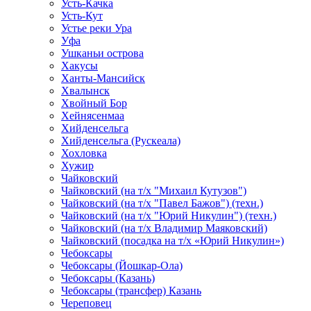
Усть-Качка
Усть-Кут
Устье реки Ура
Уфа
Ушканьи острова
Хакусы
Ханты-Мансийск
Хвалынск
Хвойный Бор
Хейнясенмаа
Хийденсельга
Хийденсельга (Рускеала)
Хохловка
Хужир
Чайковский
Чайковский (на т/х "Михаил Кутузов")
Чайковский (на т/х "Павел Бажов") (техн.)
Чайковский (на т/х "Юрий Никулин") (техн.)
Чайковский (на т/х Владимир Маяковский)
Чайковский (посадка на т/х «Юрий Никулин»)
Чебоксары
Чебоксары (Йошкар-Ола)
Чебоксары (Казань)
Чебоксары (трансфер) Казань
Череповец