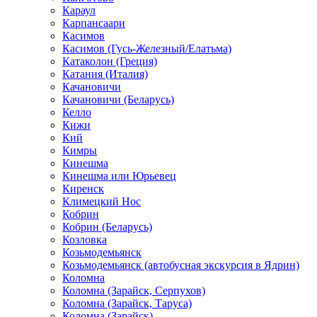
Караул
Карпансаари
Касимов
Касимов (Гусь-Железный/Елатьма)
Катаколон (Греция)
Катания (Италия)
Качановичи
Качановичи (Беларусь)
Келло
Кижи
Кий
Кимры
Кинешма
Кинешма или Юрьевец
Киренск
Климецкий Нос
Кобрин
Кобрин (Беларусь)
Козловка
Козьмодемьянск
Козьмодемьянск (автобусная экскурсия в Ядрин)
Коломна
Коломна (Зарайск, Серпухов)
Коломна (Зарайск, Таруса)
Коломна (Зарайск)