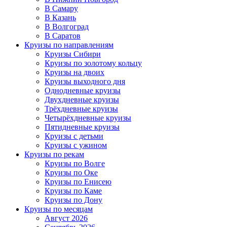
В Самару
В Казань
В Волгоград
В Саратов
Круизы по направлениям
Круизы Сибири
Круизы по золотому кольцу
Круизы на двоих
Круизы выходного дня
Однодневные круизы
Двухдневные круизы
Трёхдневные круизы
Четырёхдневные круизы
Пятидневные круизы
Круизы с детьми
Круизы с ужином
Круизы по рекам
Круизы по Волге
Круизы по Оке
Круизы по Енисею
Круизы по Каме
Круизы по Дону
Круизы по месяцам
Август 2026