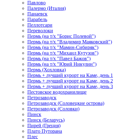
Павлово
Палермо (Италия)
Панаевск
Парабель
Пеллотсари
Переволоки
Пермь (на т/х "Борис Полевой")
Пермь (на т/х "Владимир Маяковский")
Пермь (на т/х "Мамин-Сибиряк")
Пермь (на т/х "Михаил Кутузов")
Пермь (на т/х "Павел Бажов")
Пермь (на т/х "Юрий Никулин")
Пермь (Хохловка)
Пермь + лучший курорт на Каме, день 1
Пермь + лучший курорт на Каме, день 2
Пермь + лучший курорт на Каме, день 3
Пестовское водохранилище
Петрозаводск
Петрозаводск (Соловецкие острова)
Петрозаводск (Соловки)
Пинск
Пинск (Беларусь)
Пирей (Греция)
Плато Путорана
Плес