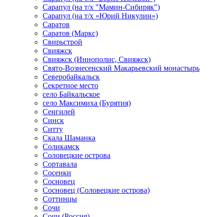
Сарапул (на т/х "Мамин-Сибиряк")
Сарапул (на т/х «Юрий Никулин»)
Саратов
Саратов (Маркс)
Свирьстрой
Свияжск
Свияжск (Иннополис, Свияжск)
Свято-Вознесенский Макарьевский монастырь
Северобайкальск
Секретное место
село Байкальское
село Максимиха (Бурятия)
Сенгилей
Синск
Ситту
Скала Шаманка
Соликамск
Соловецкие острова
Сортавала
Сосенки
Сосновец
Сосновец (Соловецкие острова)
Соттинцы
Сочи
Сочи (Россия)