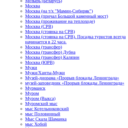
Мозырь (Беларусь)
Москва
Москва (на т/х "Мамин-Сибиряк")
Москва (причал Большой каменный мост)
Москва (проживание на теплоходе)
Москва (СРВ)
Москва (стоянка на СРВ)
Москва (стоянка на СРВ). Посадка туристов всегда
начинается в 22 часа.
Москва (трансфер)
Москва (трансфер) Дубна
Москва (трансфер) Калязин
Москва (ЮРВ)
Мужи
Мужи/Ханты-Мужи
Музей-диорама «Прорыв блокады Ленинграда»
музей-заповедник «Прорыв блокады Ленинграда»
Мурманск
Муром
Муром (Выкса)
Муромский мыс
мыс Котельниковский
мыс Половинный
Мыс Скала Шаманка
мыс Хобой