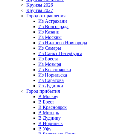
Круизы 2026
Круизы 2027
Город отправления
Из Астрахани
Из Волгограда
Из Казани
Из Москвы
Из Нижнего Новгорода
Из Самары
Из Санкт-Петербурга
Из Бреста
Из Мозыря
Из Красноярска
Из Норильска
Из Саратова
Из Дудинки
Город прибытия
В Москву
В Брест
В Красноярск
В Мозырь
В Дудинку
В Норильск
В Уфу