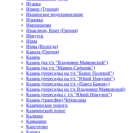
Игарка
Измир (Турция)
Икшинское водохранилище
Ильевка
Импиниеми
Ираклион, Крит (Греция)
Иркутск
Ирма
Ирма (Вологда)
Кавала (Греция)
Казань
Казань (на т/х "Владимир Маяковский")
Казань (на т/х "Мамин-Сибиряк")
Казань (пересадка на т/х "Борис Полевой")
Казань (пересадка на т/х "Юрий Никулин")
Казань (пересадка на т/х «Павел Бажов»)
Казань (пересадка на т/х Владимир Маяковский)
Казань (пересадка с т/х "Юрий Никулин")
Казань (трансфер) Чебоксары
Казачинские пороги
Казачинский порог
Калязин
Камышин
Канготово
Караул