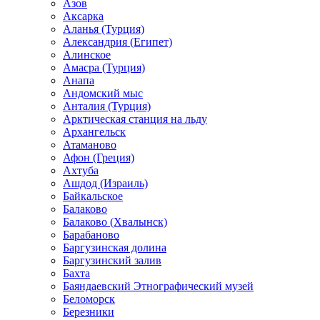
Азов
Аксарка
Аланья (Турция)
Александрия (Египет)
Алинское
Амасра (Турция)
Анапа
Андомский мыс
Анталия (Турция)
Арктическая станция на льду
Архангельск
Атаманово
Афон (Греция)
Ахтуба
Ашдод (Израиль)
Байкальское
Балаково
Балаково (Хвалынск)
Барабаново
Баргузинская долина
Баргузинский залив
Бахта
Баяндаевский Этнографический музей
Беломорск
Березники