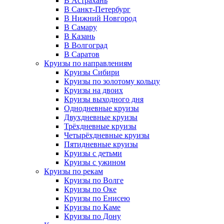
В Астрахань
В Санкт-Петербург
В Нижний Новгород
В Самару
В Казань
В Волгоград
В Саратов
Круизы по направлениям
Круизы Сибири
Круизы по золотому кольцу
Круизы на двоих
Круизы выходного дня
Однодневные круизы
Двухдневные круизы
Трёхдневные круизы
Четырёхдневные круизы
Пятидневные круизы
Круизы с детьми
Круизы с ужином
Круизы по рекам
Круизы по Волге
Круизы по Оке
Круизы по Енисею
Круизы по Каме
Круизы по Дону