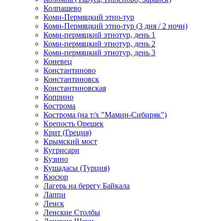
Колпашево
Коми-Пермяцкий этно-тур
Коми-Пермяцкий этно-тур (3 дня / 2 ночи)
Коми-пермяцкий этнотур, день 1
Коми-пермяцкий этнотур, день 2
Коми-пермяцкий этнотур, день 3
Коневец
Константиново
Константиновск
Константиновская
Коприно
Кострома
Кострома (на т/х "Мамин-Сибиряк")
Крепость Орешек
Крит (Греция)
Крымский мост
Кугрисари
Кузино
Кушадасы (Турция)
Кюсюр
Лагерь на берегу Байкала
Лаппи
Ленск
Ленские Столбы