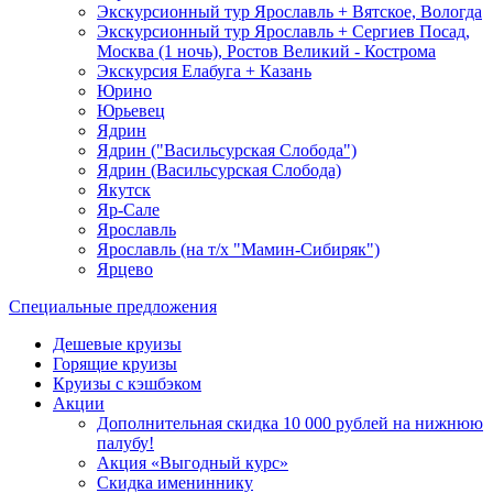
Экскурсионный тур Ярославль + Вятское, Вологда
Экскурсионный тур Ярославль + Сергиев Посад,
Москва (1 ночь), Ростов Великий - Кострома
Экскурсия Елабуга + Казань
Юрино
Юрьевец
Ядрин
Ядрин ("Васильсурская Слобода")
Ядрин (Васильсурская Слобода)
Якутск
Яр-Сале
Ярославль
Ярославль (на т/х "Мамин-Сибиряк")
Ярцево
Специальные предложения
Дешевые круизы
Горящие круизы
Круизы с кэшбэком
Акции
Дополнительная скидка 10 000 рублей на нижнюю
палубу!
Акция «Выгодный курс»
Скидка имениннику