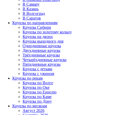
В Самару
В Казань
В Волгоград
В Саратов
Круизы по направлениям
Круизы Сибири
Круизы по золотому кольцу
Круизы на двоих
Круизы выходного дня
Однодневные круизы
Двухдневные круизы
Трёхдневные круизы
Четырёхдневные круизы
Пятидневные круизы
Круизы с детьми
Круизы с ужином
Круизы по рекам
Круизы по Волге
Круизы по Оке
Круизы по Енисею
Круизы по Каме
Круизы по Дону
Круизы по месяцам
Август 2026