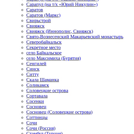
Сарапул (на т/х «Юрий Никулин»)
Саратов
Саратов (Маркс)
Свирьстрой
Свияжск
Свияжск (Иннополис, Свияжск)
Свято-Вознесенский Макарьевский монастырь
Северобайкальск
Секретное место
село Байкальское
село Максимиха (Бурятия)
Сенгилей
Синск
Ситту
Скала Шаманка
Соликамск
Соловецкие острова
Сортавала
Сосенки
Сосновец
Сосновец (Соловецкие острова)
Соттинцы
Сочи
Сочи (Россия)
Стамбул (Турция)