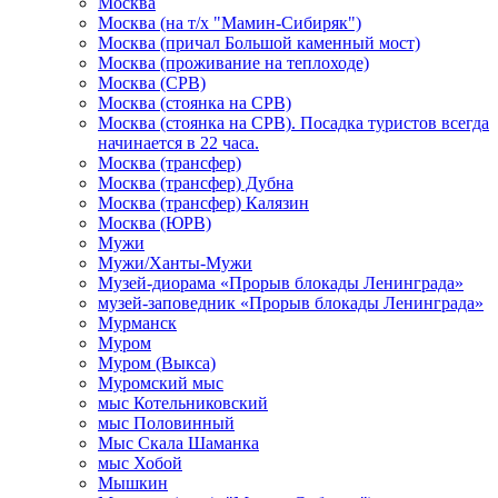
Москва
Москва (на т/х "Мамин-Сибиряк")
Москва (причал Большой каменный мост)
Москва (проживание на теплоходе)
Москва (СРВ)
Москва (стоянка на СРВ)
Москва (стоянка на СРВ). Посадка туристов всегда
начинается в 22 часа.
Москва (трансфер)
Москва (трансфер) Дубна
Москва (трансфер) Калязин
Москва (ЮРВ)
Мужи
Мужи/Ханты-Мужи
Музей-диорама «Прорыв блокады Ленинграда»
музей-заповедник «Прорыв блокады Ленинграда»
Мурманск
Муром
Муром (Выкса)
Муромский мыс
мыс Котельниковский
мыс Половинный
Мыс Скала Шаманка
мыс Хобой
Мышкин