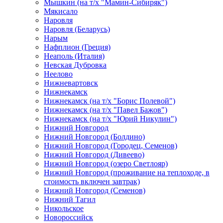
Мышкин (на т/х "Мамин-Сибиряк")
Мякисало
Наровля
Наровля (Беларусь)
Нарым
Нафплион (Греция)
Неаполь (Италия)
Невская Дубровка
Неелово
Нижневартовск
Нижнекамск
Нижнекамск (на т/х "Борис Полевой")
Нижнекамск (на т/х "Павел Бажов")
Нижнекамск (на т/х "Юрий Никулин")
Нижний Новгород
Нижний Новгород (Болдино)
Нижний Новгород (Городец, Семенов)
Нижний Новгород (Дивеево)
Нижний Новгород (озеро Светлояр)
Нижний Новгород (проживание на теплоходе, в
стоимость включен завтрак)
Нижний Новгород (Семенов)
Нижний Тагил
Никольское
Новороссийск