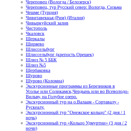
Череповец (Вологда / Белозерск)
Череповец, тур Русский север: Вологда, Сизьма
Чешме (Турция)
Чивитавеккья (Рим) (Италия)
Чивыркуйский залив
Чистополь
Чкаловск
Шеркалы
Ширяево
Шлиссельбург
Шлиссельбург (крепость Орешек)
Шлюз № 5 ББК
Шлюз №5
Щербаковка
Щурово
Щурово (Коломна)
Экскурсионные программы из Березников в
Усолье или Соликамск,Чердынь или во Всеволодо-
Вильву, на Голубое озеро.
Экскурсионный тур на о.Валаам - Сортавалу -
Рускеалу.
Экскурсионный тур "Онежское кольцо" (2 дня / 1
ночь)
Экскурсионный тур «Кольцо Удмуртии» (3 дня / 2
ночи)