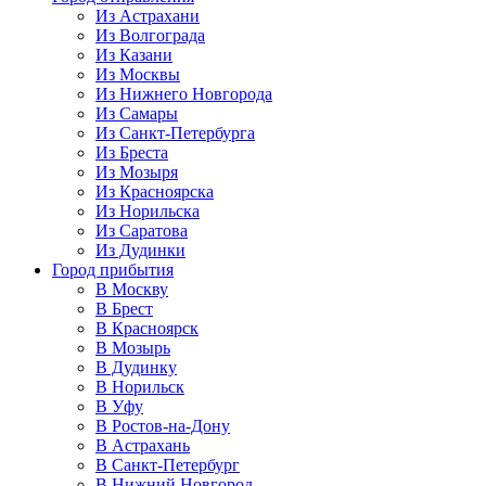
Из Астрахани
Из Волгограда
Из Казани
Из Москвы
Из Нижнего Новгорода
Из Самары
Из Санкт-Петербурга
Из Бреста
Из Мозыря
Из Красноярска
Из Норильска
Из Саратова
Из Дудинки
Город прибытия
В Москву
В Брест
В Красноярск
В Мозырь
В Дудинку
В Норильск
В Уфу
В Ростов-на-Дону
В Астрахань
В Санкт-Петербург
В Нижний Новгород