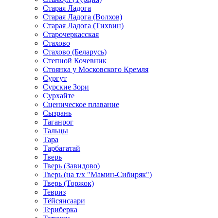
Старая Ладога
Старая Ладога (Волхов)
Старая Ладога (Тихвин)
Старочеркасская
Стахово
Стахово (Беларусь)
Степной Кочевник
Стоянка у Московского Кремля
Сургут
Сурские Зори
Сурхайте
Сценическое плавание
Сызрань
Таганрог
Тальцы
Тара
Тарбагатай
Тверь
Тверь (Завидово)
Тверь (на т/х "Мамин-Сибиряк")
Тверь (Торжок)
Тевриз
Тёйсянсаари
Териберка