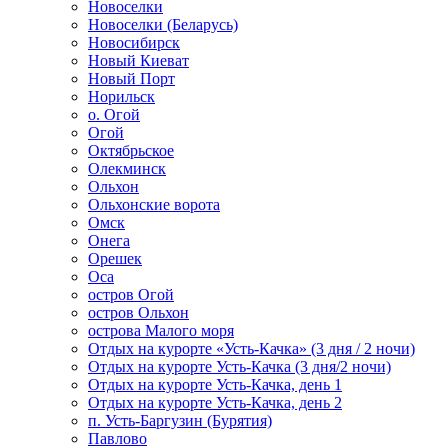
Новоселки
Новоселки (Беларусь)
Новосибирск
Новый Киеват
Новый Порт
Норильск
о. Огой
Огой
Октябрьское
Олекминск
Ольхон
Ольхонские ворота
Омск
Онега
Орешек
Оса
остров Огой
остров Ольхон
острова Малого моря
Отдых на курорте «Усть-Качка» (3 дня / 2 ночи)
Отдых на курорте Усть-Качка (3 дня/2 ночи)
Отдых на курорте Усть-Качка, день 1
Отдых на курорте Усть-Качка, день 2
п. Усть-Баргузин (Бурятия)
Павлово