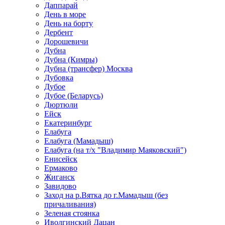
Даппарай
День в море
День на борту
Дербент
Дорошевичи
Дубна
Дубна (Кимры)
Дубна (трансфер) Москва
Дубовка
Дубое
Дубое (Беларусь)
Дюртюли
Ейск
Екатеринбург
Елабуга
Елабуга (Мамадыш)
Елабуга (на т/х "Владимир Маяковский")
Енисейск
Ермаково
Жиганск
Завидово
Заход на р.Вятка до г.Мамадыш (без
причаливания)
Зеленая стоянка
Иволгинский Дацан