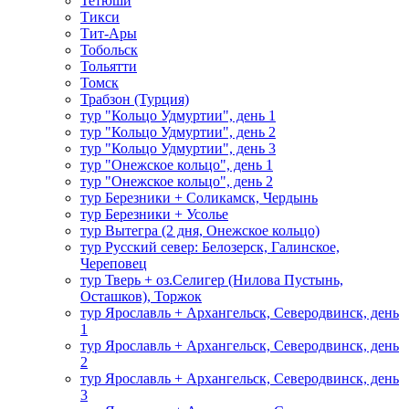
Тетюши
Тикси
Тит-Ары
Тобольск
Тольятти
Томск
Трабзон (Турция)
тур "Кольцо Удмуртии", день 1
тур "Кольцо Удмуртии", день 2
тур "Кольцо Удмуртии", день 3
тур "Онежское кольцо", день 1
тур "Онежское кольцо", день 2
тур Березники + Соликамск, Чердынь
тур Березники + Усолье
тур Вытегра (2 дня, Онежское кольцо)
тур Русский север: Белозерск, Галинское,
Череповец
тур Тверь + оз.Селигер (Нилова Пустынь,
Осташков), Торжок
тур Ярославль + Архангельск, Северодвинск, день
1
тур Ярославль + Архангельск, Северодвинск, день
2
тур Ярославль + Архангельск, Северодвинск, день
3