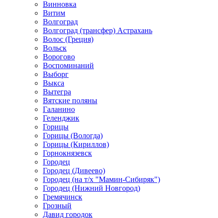
Винновка
Витим
Волгоград
Волгоград (трансфер) Астрахань
Волос (Греция)
Вольск
Ворогово
Воспоминаний
Выборг
Выкса
Вытегра
Вятские поляны
Галанино
Геленджик
Горицы
Горицы (Вологда)
Горицы (Кириллов)
Горнокнязевск
Городец
Городец (Дивеево)
Городец (на т/х "Мамин-Сибиряк")
Городец (Нижний Новгород)
Гремячинск
Грозный
Давид городок