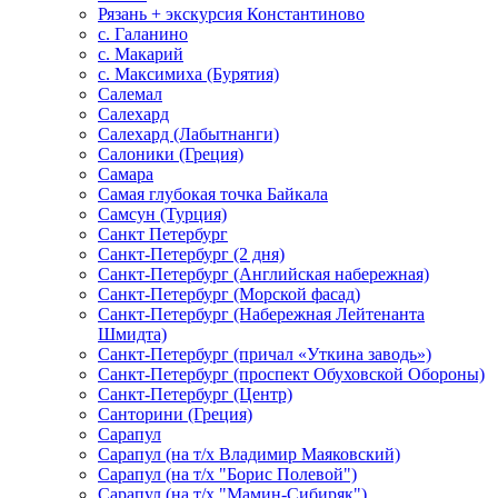
Рязань + экскурсия Константиново
с. Галанино
с. Макарий
с. Максимиха (Бурятия)
Салемал
Салехард
Салехард (Лабытнанги)
Салоники (Греция)
Самара
Самая глубокая точка Байкала
Самсун (Турция)
Санкт Петербург
Санкт-Петербург (2 дня)
Санкт-Петербург (Английская набережная)
Санкт-Петербург (Морской фасад)
Санкт-Петербург (Набережная Лейтенанта
Шмидта)
Санкт-Петербург (причал «Уткина заводь»)
Санкт-Петербург (проспект Обуховской Обороны)
Санкт-Петербург (Центр)
Санторини (Греция)
Сарапул
Сарапул (на т/х Владимир Маяковский)
Сарапул (на т/х "Борис Полевой")
Сарапул (на т/х "Мамин-Сибиряк")