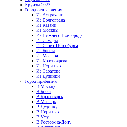
Круизы 2027
Город отправления
Из Астрахани
Из Волгограда
Из Казани
Из Москвы
Из Нижнего Новгорода
Из Самары
Из Санкт-Петербурга
Из Бреста
Из Мозыря
Из Красноярска
Из Норильска
Из Саратова
Из Дудинки
Город прибытия
В Москву
В Брест
В Красноярск
В Мозырь
В Дудинку
В Норильск
В Уфу
В Ростов-на-Дону