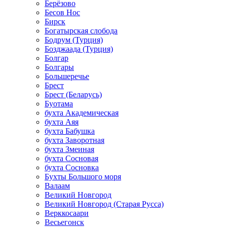
Берёзово
Бесов Нос
Бирск
Богатырская слобода
Бодрум (Турция)
Бозджаада (Турция)
Болгар
Болгары
Большеречье
Брест
Брест (Беларусь)
Буотама
бухта Академическая
бухта Аяя
бухта Бабушка
бухта Заворотная
бухта Змеиная
бухта Сосновая
бухта Сосновка
Бухты Большого моря
Валаам
Великий Новгород
Великий Новгород (Старая Русса)
Верккосаари
Весьегонск