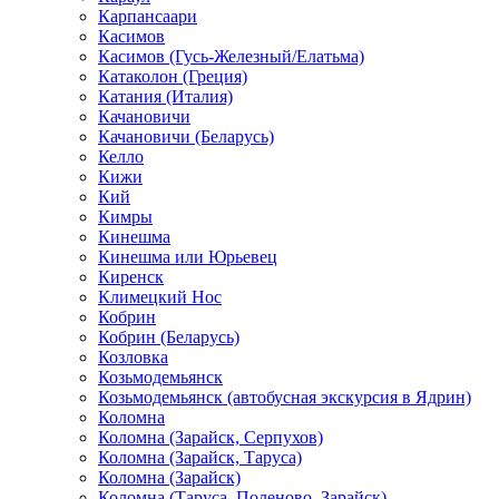
Карпансаари
Касимов
Касимов (Гусь-Железный/Елатьма)
Катаколон (Греция)
Катания (Италия)
Качановичи
Качановичи (Беларусь)
Келло
Кижи
Кий
Кимры
Кинешма
Кинешма или Юрьевец
Киренск
Климецкий Нос
Кобрин
Кобрин (Беларусь)
Козловка
Козьмодемьянск
Козьмодемьянск (автобусная экскурсия в Ядрин)
Коломна
Коломна (Зарайск, Серпухов)
Коломна (Зарайск, Таруса)
Коломна (Зарайск)
Коломна (Таруса, Поленово, Зарайск)