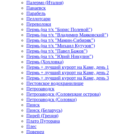
Палермо (Италия)
Панаевск
Парабель
Пеллотсари
Переволоки
Пермь (на т/х "Борис Полевой")
Пермь (на т/х "Владимир Маяковский")
Пермь (на т/х "Мамин-Сибиряк")
Пермь (на т/х "Михаил Кутузов")
Пермь (на т/х "Павел Бажов")
Пермь (на т/х "Юрий Никулин")
Пермь (Хохловка)
Пермь + лучший курорт на Каме, день 1
Пермь + лучший курорт на Каме, день 2
Пермь + лучший курорт на Каме, день 3
Пестовское водохранилище
Петрозаводск
Петрозаводск (Соловецкие острова)
Петрозаводск (Соловки)
Пинск
Пинск (Беларусь)
Пирей (Греция)
Плато Путорана
Плес
Повенец