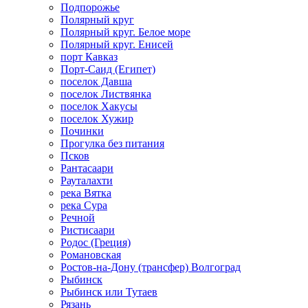
Подпорожье
Полярный круг
Полярный круг. Белое море
Полярный круг. Енисей
порт Кавказ
Порт-Саид (Египет)
поселок Давша
поселок Листвянка
поселок Хакусы
поселок Хужир
Починки
Прогулка без питания
Псков
Рантасаари
Рауталахти
река Вятка
река Сура
Речной
Ристисаари
Родос (Греция)
Романовская
Ростов-на-Дону (трансфер) Волгоград
Рыбинск
Рыбинск или Тутаев
Рязань