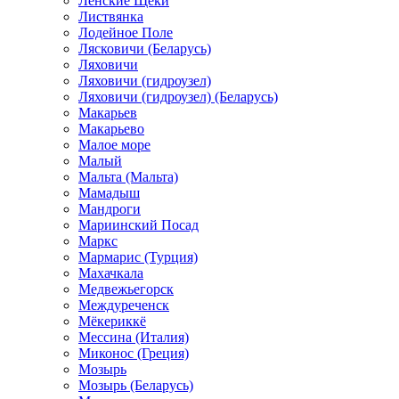
Ленские Щеки
Листвянка
Лодейное Поле
Лясковичи (Беларусь)
Ляховичи
Ляховичи (гидроузел)
Ляховичи (гидроузел) (Беларусь)
Макарьев
Макарьево
Малое море
Малый
Мальта (Мальта)
Мамадыш
Мандроги
Мариинский Посад
Маркс
Мармарис (Турция)
Махачкала
Медвежьегорск
Междуреченск
Мёкериккё
Мессина (Италия)
Миконос (Греция)
Мозырь
Мозырь (Беларусь)