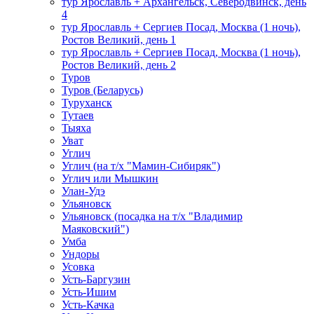
тур Ярославль + Архангельск, Северодвинск, день
4
тур Ярославль + Сергиев Посад, Москва (1 ночь),
Ростов Великий, день 1
тур Ярославль + Сергиев Посад, Москва (1 ночь),
Ростов Великий, день 2
Туров
Туров (Беларусь)
Туруханск
Тутаев
Тыяха
Уват
Углич
Углич (на т/х "Мамин-Сибиряк")
Углич или Мышкин
Улан-Удэ
Ульяновск
Ульяновск (посадка на т/х "Владимир
Маяковский")
Умба
Ундоры
Усовка
Усть-Баргузин
Усть-Ишим
Усть-Качка