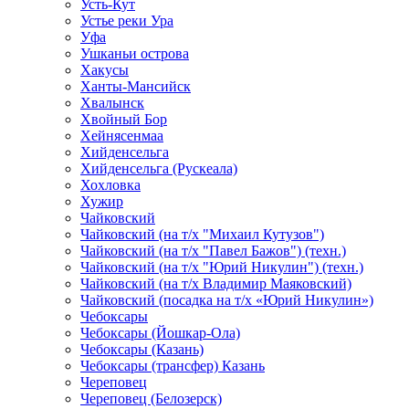
Усть-Кут
Устье реки Ура
Уфа
Ушканьи острова
Хакусы
Ханты-Мансийск
Хвалынск
Хвойный Бор
Хейнясенмаа
Хийденсельга
Хийденсельга (Рускеала)
Хохловка
Хужир
Чайковский
Чайковский (на т/х "Михаил Кутузов")
Чайковский (на т/х "Павел Бажов") (техн.)
Чайковский (на т/х "Юрий Никулин") (техн.)
Чайковский (на т/х Владимир Маяковский)
Чайковский (посадка на т/х «Юрий Никулин»)
Чебоксары
Чебоксары (Йошкар-Ола)
Чебоксары (Казань)
Чебоксары (трансфер) Казань
Череповец
Череповец (Белозерск)