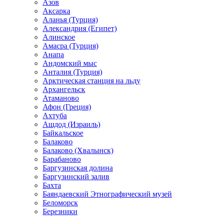
Азов
Аксарка
Аланья (Турция)
Александрия (Египет)
Алинское
Амасра (Турция)
Анапа
Андомский мыс
Анталия (Турция)
Арктическая станция на льду
Архангельск
Атаманово
Афон (Греция)
Ахтуба
Ашдод (Израиль)
Байкальское
Балаково
Балаково (Хвалынск)
Барабаново
Баргузинская долина
Баргузинский залив
Бахта
Баяндаевский Этнографический музей
Беломорск
Березники