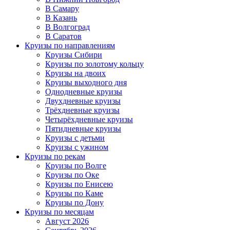
В Самару
В Казань
В Волгоград
В Саратов
Круизы по направлениям
Круизы Сибири
Круизы по золотому кольцу
Круизы на двоих
Круизы выходного дня
Однодневные круизы
Двухдневные круизы
Трёхдневные круизы
Четырёхдневные круизы
Пятидневные круизы
Круизы с детьми
Круизы с ужином
Круизы по рекам
Круизы по Волге
Круизы по Оке
Круизы по Енисею
Круизы по Каме
Круизы по Дону
Круизы по месяцам
Август 2026