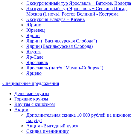
Экскурсионный тур Ярославль + Вятское, Вологда
Экскурсионный тур Ярославль + Сергиев Посад,
Москва (1 ночь), Ростов Великий - Кострома
Экскурсия Елабуга + Казань
Юрино
Юрьевец
Ядрин
Ядрин ("Васильсурская Слобода")
Ядрин (Васильсурская Слобода)
Якутск
Яр-Сале
Ярославль
Ярославль (на т/х "Мамин-Сибиряк")
Ярцево
Специальные предложения
Дешевые круизы
Горящие круизы
Круизы с кэшбэком
Акции
Дополнительная скидка 10 000 рублей на нижнюю
палубу!
Акция «Выгодный курс»
Скидка имениннику