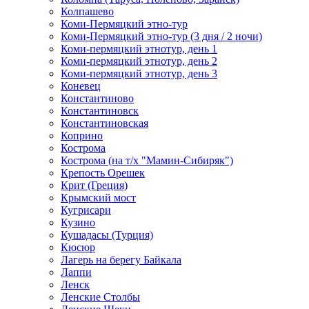
Колпашево
Коми-Пермяцкий этно-тур
Коми-Пермяцкий этно-тур (3 дня / 2 ночи)
Коми-пермяцкий этнотур, день 1
Коми-пермяцкий этнотур, день 2
Коми-пермяцкий этнотур, день 3
Коневец
Константиново
Константиновск
Константиновская
Коприно
Кострома
Кострома (на т/х "Мамин-Сибиряк")
Крепость Орешек
Крит (Греция)
Крымский мост
Кугрисари
Кузино
Кушадасы (Турция)
Кюсюр
Лагерь на берегу Байкала
Лаппи
Ленск
Ленские Столбы