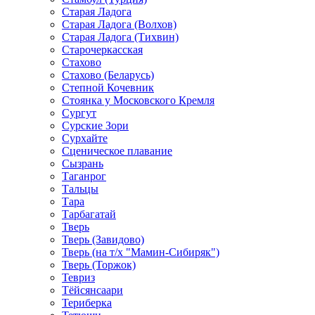
Старая Ладога
Старая Ладога (Волхов)
Старая Ладога (Тихвин)
Старочеркасская
Стахово
Стахово (Беларусь)
Степной Кочевник
Стоянка у Московского Кремля
Сургут
Сурские Зори
Сурхайте
Сценическое плавание
Сызрань
Таганрог
Тальцы
Тара
Тарбагатай
Тверь
Тверь (Завидово)
Тверь (на т/х "Мамин-Сибиряк")
Тверь (Торжок)
Тевриз
Тёйсянсаари
Териберка