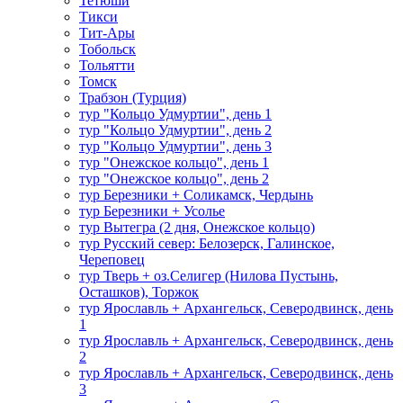
Тетюши
Тикси
Тит-Ары
Тобольск
Тольятти
Томск
Трабзон (Турция)
тур "Кольцо Удмуртии", день 1
тур "Кольцо Удмуртии", день 2
тур "Кольцо Удмуртии", день 3
тур "Онежское кольцо", день 1
тур "Онежское кольцо", день 2
тур Березники + Соликамск, Чердынь
тур Березники + Усолье
тур Вытегра (2 дня, Онежское кольцо)
тур Русский север: Белозерск, Галинское,
Череповец
тур Тверь + оз.Селигер (Нилова Пустынь,
Осташков), Торжок
тур Ярославль + Архангельск, Северодвинск, день
1
тур Ярославль + Архангельск, Северодвинск, день
2
тур Ярославль + Архангельск, Северодвинск, день
3