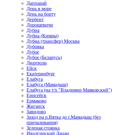
Даппарай
День в море
День на борту
Дербент
Дорошевичи
Дубна
Дубна (Кимры)
Дубна (трансфер) Москва
Дубовка
Дубое
Дубое (Беларусь)
Дюртюли
Ейск
Екатеринбург
Елабуга
Елабуга (Мамадыш)
Елабуга (на т/х "Владимир Маяковский")
Енисейск
Ермаково
Жиганск
Завидово
Заход на р.Вятка до г.Мамадыш (без
причаливания)
Зеленая стоянка
Иволгинский Дацан