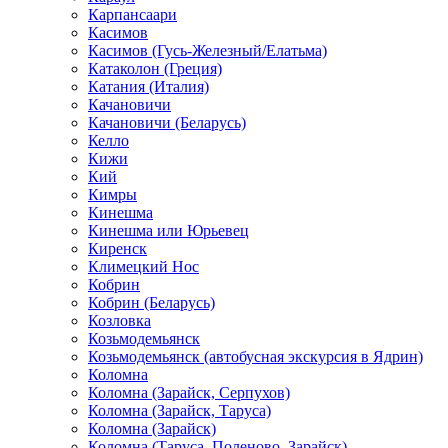
Карпансаари
Касимов
Касимов (Гусь-Железный/Елатьма)
Катаколон (Греция)
Катания (Италия)
Качановичи
Качановичи (Беларусь)
Келло
Кижи
Кий
Кимры
Кинешма
Кинешма или Юрьевец
Киренск
Климецкий Нос
Кобрин
Кобрин (Беларусь)
Козловка
Козьмодемьянск
Козьмодемьянск (автобусная экскурсия в Ядрин)
Коломна
Коломна (Зарайск, Серпухов)
Коломна (Зарайск, Таруса)
Коломна (Зарайск)
Коломна (Таруса, Поленово, Зарайск)