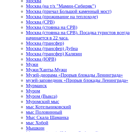
Москва
Москва (на т/х "Мамин-Сибиряк")
Москва (причал Большой каменный мост)
Москва (проживание на теплоходе)
Москва (СРВ)
Москва (стоянка на СРВ)
Москва (стоянка на СРВ). Посадка туристов всегда
начинается в 22 часа.
Москва (трансфер)
Москва (трансфер) Дубна
Москва (трансфер) Калязин
Москва (ЮРВ)
Мужи
Мужи/Ханты-Мужи
Музей-диорама «Прорыв блокады Ленинграда»
музей-заповедник «Прорыв блокады Ленинграда»
Мурманск
Муром
Муром (Выкса)
Муромский мыс
мыс Котельниковский
мыс Половинный
Мыс Скала Шаманка
мыс Хобой
Мышкин