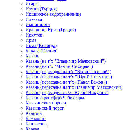
Игарка
Измир (Турция)
Икшинское водохранилище
Ильевка
Импиниеми
Ираклион, Крит (Греция)
Иркутск
Ирма
Ирма (Вологда)
Кавала (Греция)
Казань
Казань (на т/х "Владимир Маяковский")
Казань (на т/х "Мамин-Сибиряк")
Казань (пересадка на т/х "Борис Полевой")
Казань (пересадка на т/х "Юрий Никулин")
Казань (пересадка на т/х «Павел Бажов»)
Казань (пересадка на т/х Владимир Маяковский)
Казань (пересадка с т/х "Юрий Никулин")
Казань (трансфер) Чебоксары
Казачинские пороги
Казачинский порог
Калязин
Камышин
Канготово
Караул