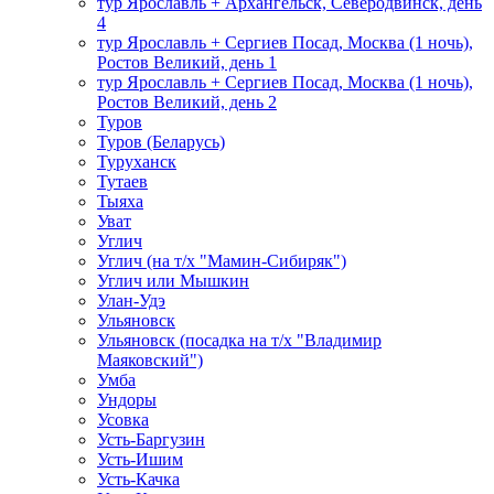
тур Ярославль + Архангельск, Северодвинск, день
4
тур Ярославль + Сергиев Посад, Москва (1 ночь),
Ростов Великий, день 1
тур Ярославль + Сергиев Посад, Москва (1 ночь),
Ростов Великий, день 2
Туров
Туров (Беларусь)
Туруханск
Тутаев
Тыяха
Уват
Углич
Углич (на т/х "Мамин-Сибиряк")
Углич или Мышкин
Улан-Удэ
Ульяновск
Ульяновск (посадка на т/х "Владимир
Маяковский")
Умба
Ундоры
Усовка
Усть-Баргузин
Усть-Ишим
Усть-Качка