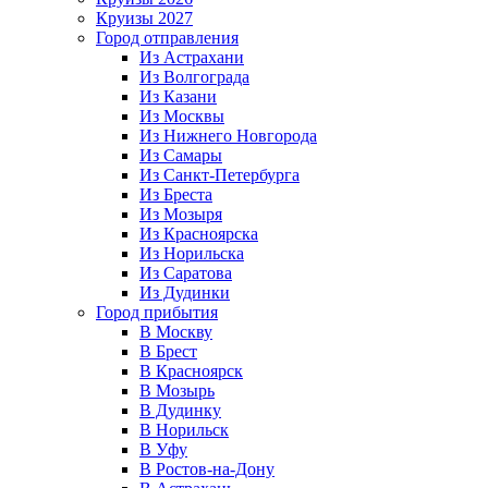
Круизы 2027
Город отправления
Из Астрахани
Из Волгограда
Из Казани
Из Москвы
Из Нижнего Новгорода
Из Самары
Из Санкт-Петербурга
Из Бреста
Из Мозыря
Из Красноярска
Из Норильска
Из Саратова
Из Дудинки
Город прибытия
В Москву
В Брест
В Красноярск
В Мозырь
В Дудинку
В Норильск
В Уфу
В Ростов-на-Дону