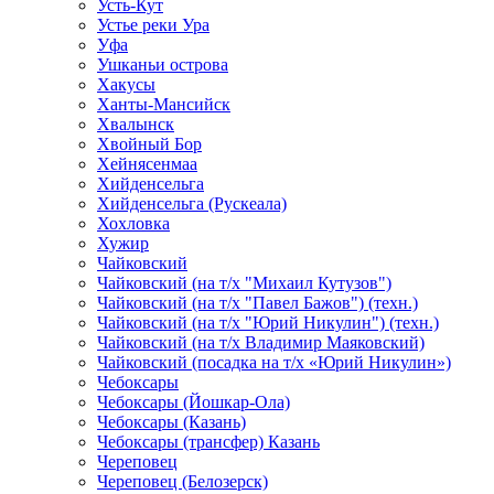
Усть-Кут
Устье реки Ура
Уфа
Ушканьи острова
Хакусы
Ханты-Мансийск
Хвалынск
Хвойный Бор
Хейнясенмаа
Хийденсельга
Хийденсельга (Рускеала)
Хохловка
Хужир
Чайковский
Чайковский (на т/х "Михаил Кутузов")
Чайковский (на т/х "Павел Бажов") (техн.)
Чайковский (на т/х "Юрий Никулин") (техн.)
Чайковский (на т/х Владимир Маяковский)
Чайковский (посадка на т/х «Юрий Никулин»)
Чебоксары
Чебоксары (Йошкар-Ола)
Чебоксары (Казань)
Чебоксары (трансфер) Казань
Череповец
Череповец (Белозерск)