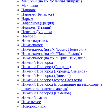
Мышкин (на т/х "Мамин-Сибиряк")
Мякисало
Наровля
Наровля (Беларусь)
Нарым
Нафплион (Греция)
Неаполь (Италия)
Невская Дубровка
Неелово
Нижневартовск
Нижнекамск
Нижнекамск (на т/х "Борис Полевой")
Нижнекамск (на т/х "Павел Бажов")
Нижнекамск (на т/х "Юрий Никулин")
Нижний Новгород
Нижний Новгород (Болдино)
Нижний Новгород (Городец, Семенов)
Нижний Новгород (Дивеево)
Нижний Новгород (озеро Светлояр)
Нижний Новгород (проживание на теплоходе, в
стоимость включен завтрак)
Нижний Новгород (Семенов)
Нижний Тагил
Никольское
Новороссийск