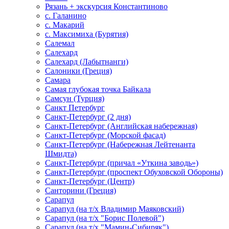
Рязань + экскурсия Константиново
с. Галанино
с. Макарий
с. Максимиха (Бурятия)
Салемал
Салехард
Салехард (Лабытнанги)
Салоники (Греция)
Самара
Самая глубокая точка Байкала
Самсун (Турция)
Санкт Петербург
Санкт-Петербург (2 дня)
Санкт-Петербург (Английская набережная)
Санкт-Петербург (Морской фасад)
Санкт-Петербург (Набережная Лейтенанта
Шмидта)
Санкт-Петербург (причал «Уткина заводь»)
Санкт-Петербург (проспект Обуховской Обороны)
Санкт-Петербург (Центр)
Санторини (Греция)
Сарапул
Сарапул (на т/х Владимир Маяковский)
Сарапул (на т/х "Борис Полевой")
Сарапул (на т/х "Мамин-Сибиряк")