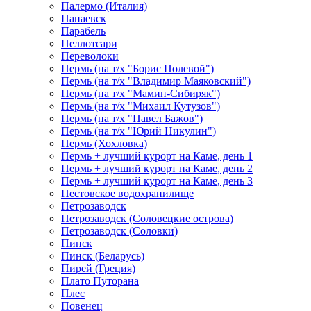
Палермо (Италия)
Панаевск
Парабель
Пеллотсари
Переволоки
Пермь (на т/х "Борис Полевой")
Пермь (на т/х "Владимир Маяковский")
Пермь (на т/х "Мамин-Сибиряк")
Пермь (на т/х "Михаил Кутузов")
Пермь (на т/х "Павел Бажов")
Пермь (на т/х "Юрий Никулин")
Пермь (Хохловка)
Пермь + лучший курорт на Каме, день 1
Пермь + лучший курорт на Каме, день 2
Пермь + лучший курорт на Каме, день 3
Пестовское водохранилище
Петрозаводск
Петрозаводск (Соловецкие острова)
Петрозаводск (Соловки)
Пинск
Пинск (Беларусь)
Пирей (Греция)
Плато Путорана
Плес
Повенец