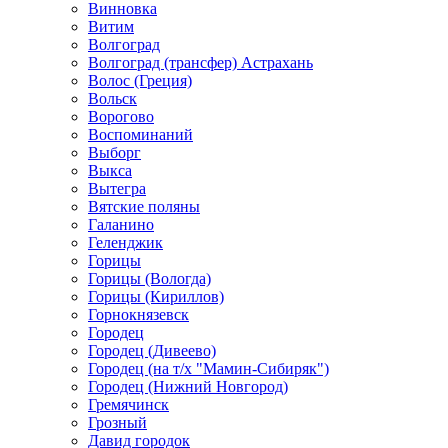
Винновка
Витим
Волгоград
Волгоград (трансфер) Астрахань
Волос (Греция)
Вольск
Ворогово
Воспоминаний
Выборг
Выкса
Вытегра
Вятские поляны
Галанино
Геленджик
Горицы
Горицы (Вологда)
Горицы (Кириллов)
Горнокнязевск
Городец
Городец (Дивеево)
Городец (на т/х "Мамин-Сибиряк")
Городец (Нижний Новгород)
Гремячинск
Грозный
Давид городок