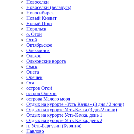
Новоселки
Новоселки (Беларусь)
Новосибирск
Новый Киеват
Новый Порт
Норильск
о. Огой
Огой
Октябрьское
Олекминск
Ольхон
Ольхонские ворота
Омск
Онега
Орешек
Оса
остров Огой
остров Ольхон
острова Малого моря
Отдых на курорте «Усть-Качка» (3 дня / 2 ночи)
Отдых на курорте Усть-Качка (3 дня/2 ночи)
Отдых на курорте Усть-Качка, день 1
Отдых на курорте Усть-Качка, день 2
п. Усть-Баргузин (Бурятия)
Павлово