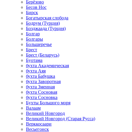
Берёзово
Бесов Нос
Бирск
Богатырская слобода
Бодрум (Турция)
Бозджаада (Турция)
Болгар
Болгары
Большеречье
Брест
Брест (Беларусь)
Буотама
бухта Академическая
бухта Аяя
бухта Бабушка
бухта Заворотная
бухта Змеиная
бухта Сосновая
бухта Сосновка
Бухты Большого моря
Валаам
Великий Новгород
Великий Новгород (Старая Русса)
Верккосаари
Весьегонск