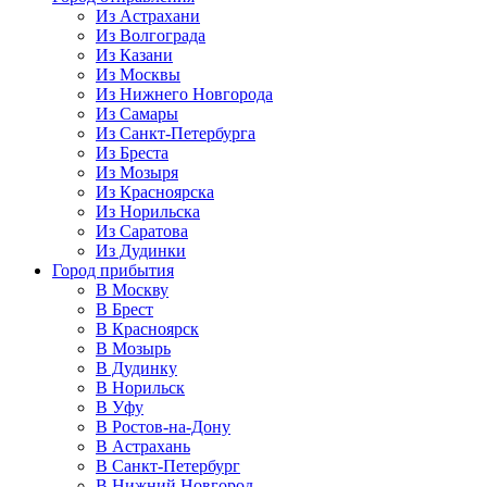
Из Астрахани
Из Волгограда
Из Казани
Из Москвы
Из Нижнего Новгорода
Из Самары
Из Санкт-Петербурга
Из Бреста
Из Мозыря
Из Красноярска
Из Норильска
Из Саратова
Из Дудинки
Город прибытия
В Москву
В Брест
В Красноярск
В Мозырь
В Дудинку
В Норильск
В Уфу
В Ростов-на-Дону
В Астрахань
В Санкт-Петербург
В Нижний Новгород