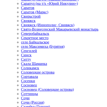
Сарапул (на т/х «Юрий Никулин»)
Саратов
Саратов (Маркс)
Свирьстрой
Свияжск
Свияжск (Иннополис, Свияжск)
Свято-Вознесенский Макарьевский монастырь
Северобайкальск
Секретное место
село Байкальское
село Максимиха (Бурятия)
Сенгилей
Синск
Ситту
Скала Шаманка
Соликамск
Соловецкие острова
Сортавала
Сосенки
Сосновец
Сосновец (Соловецкие острова)
Соттинцы
Сочи
Сочи (Россия)
Стамбул (Турция)