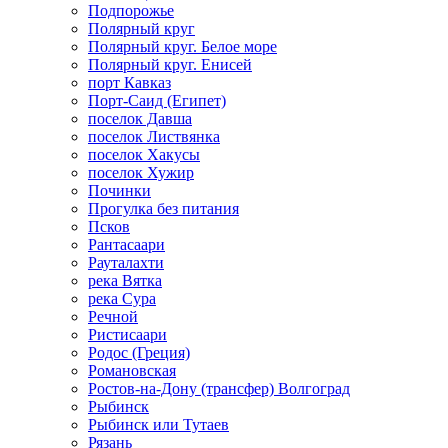
Подпорожье
Полярный круг
Полярный круг. Белое море
Полярный круг. Енисей
порт Кавказ
Порт-Саид (Египет)
поселок Давша
поселок Листвянка
поселок Хакусы
поселок Хужир
Починки
Прогулка без питания
Псков
Рантасаари
Рауталахти
река Вятка
река Сура
Речной
Ристисаари
Родос (Греция)
Романовская
Ростов-на-Дону (трансфер) Волгоград
Рыбинск
Рыбинск или Тутаев
Рязань