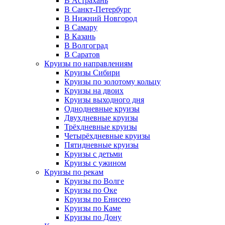
В Астрахань
В Санкт-Петербург
В Нижний Новгород
В Самару
В Казань
В Волгоград
В Саратов
Круизы по направлениям
Круизы Сибири
Круизы по золотому кольцу
Круизы на двоих
Круизы выходного дня
Однодневные круизы
Двухдневные круизы
Трёхдневные круизы
Четырёхдневные круизы
Пятидневные круизы
Круизы с детьми
Круизы с ужином
Круизы по рекам
Круизы по Волге
Круизы по Оке
Круизы по Енисею
Круизы по Каме
Круизы по Дону