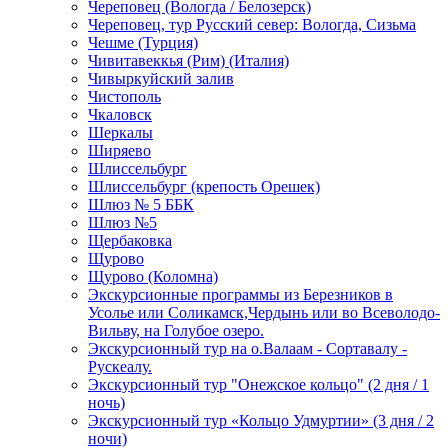
Череповец (Вологда / Белозерск)
Череповец, тур Русский север: Вологда, Сизьма
Чешме (Турция)
Чивитавеккья (Рим) (Италия)
Чивыркуйский залив
Чистополь
Чкаловск
Шеркалы
Ширяево
Шлиссельбург
Шлиссельбург (крепость Орешек)
Шлюз № 5 ББК
Шлюз №5
Щербаковка
Щурово
Щурово (Коломна)
Экскурсионные программы из Березников в
Усолье или Соликамск,Чердынь или во Всеволодо-
Вильву, на Голубое озеро.
Экскурсионный тур на о.Валаам - Сортавалу -
Рускеалу.
Экскурсионный тур "Онежское кольцо" (2 дня / 1
ночь)
Экскурсионный тур «Кольцо Удмуртии» (3 дня / 2
ночи)