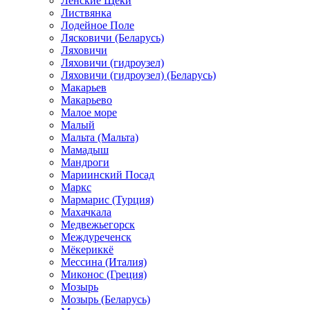
Ленские Щеки
Листвянка
Лодейное Поле
Лясковичи (Беларусь)
Ляховичи
Ляховичи (гидроузел)
Ляховичи (гидроузел) (Беларусь)
Макарьев
Макарьево
Малое море
Малый
Мальта (Мальта)
Мамадыш
Мандроги
Мариинский Посад
Маркс
Мармарис (Турция)
Махачкала
Медвежьегорск
Междуреченск
Мёкериккё
Мессина (Италия)
Миконос (Греция)
Мозырь
Мозырь (Беларусь)