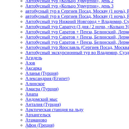
Автобусный тур «Кольцо Удмуртии», день 2
Автобусный тур «Кольцо Удмуртии», день 3
автобусный тур в Сергиев Посад, Москву (1 ночь), 
автобусный тур в Сергиев Посад, Москву (1 ночь), 
Автобусный тур Нижний Новгород + Владимир, Су
Автобусный тур Сарапул (3 дня / 2 ночи, «Кольцо 
Автобусный тур Саратов + Пенза, Белинский, Лермо
Автобусный тур Саратов + Пенза, Белинский, Лермо
Автобусный тур Саратов + Пенза, Белинский, Лермо
Автобусный тур Ярославль (Сергиев Посад, Москва 
Автобусный экскурсионный тур во Владимир, Сузд
Агидель
Азов
Аксарка
Аланья (Турция)
Александрия (Египет)
Алинское
Амасра (Турция)
Анапа
Андомский мыс
Анталия (Турция)
Арктическая станция на льду
Архангельск
Атаманово
Афон (Греция)