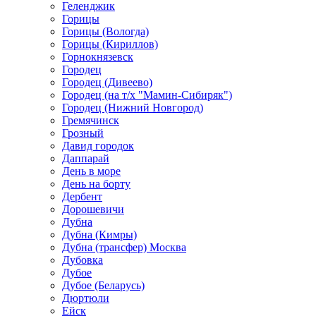
Геленджик
Горицы
Горицы (Вологда)
Горицы (Кириллов)
Горнокнязевск
Городец
Городец (Дивеево)
Городец (на т/х "Мамин-Сибиряк")
Городец (Нижний Новгород)
Гремячинск
Грозный
Давид городок
Даппарай
День в море
День на борту
Дербент
Дорошевичи
Дубна
Дубна (Кимры)
Дубна (трансфер) Москва
Дубовка
Дубое
Дубое (Беларусь)
Дюртюли
Ейск