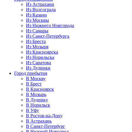
Из Астрахани
Из Волгограда
Из Казани
Из Москвы
Из Нижнего Новгорода
Из Самары
Из Санкт-Петербурга
Из Бреста
Из Мозыря
Из Красноярска
Из Норильска
Из Саратова
Из Дудинки
Город прибытия
В Москву
В Брест
В Красноярск
В Мозырь
В Дудинку
В Норильск
В Уфу
В Ростов-на-Дону
В Астрахань
В Санкт-Петербург
В Нижний Новгород