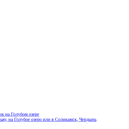
ик на Голубом озере
ву, на Голубое озеро или в Соликамск, Чердынь