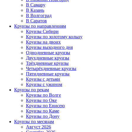
В Самару
В Казань
В Волгоград
В Саратов
Круизы по направлениям
Круизы Сибири
Круизы по золотому кольцу
Круизы на двоих
Круизы выходного дня
Однодневные круизы
Двухдневные круизы
Трёхдневные круизы
Четырёхдневные круизы
Пятидневные круизы
Круизы с детьми
Круизы с ужином
Круизы по рекам
Круизы по Волге
Круизы по Оке
Круизы по Енисею
Круизы по Каме
Круизы по Дону
Круизы по месяцам
Август 2026