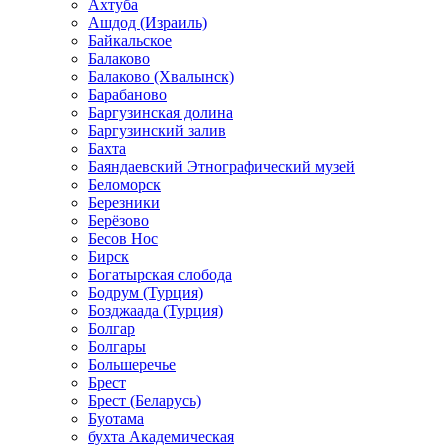
Ахтуба
Ашдод (Израиль)
Байкальское
Балаково
Балаково (Хвалынск)
Барабаново
Баргузинская долина
Баргузинский залив
Бахта
Баяндаевский Этнографический музей
Беломорск
Березники
Берёзово
Бесов Нос
Бирск
Богатырская слобода
Бодрум (Турция)
Бозджаада (Турция)
Болгар
Болгары
Большеречье
Брест
Брест (Беларусь)
Буотама
бухта Академическая