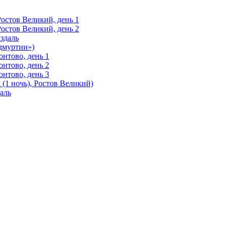
Ростов Великий, день 1
Ростов Великий, день 2
здаль
Удмуртии»)
нтово, день 1
нтово, день 2
нтово, день 3
(1 ночь), Ростов Великий)
аль