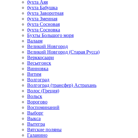
бухта Аяя
бухта Бабушка
бухта Заворотная
бухта Змеиная
бухта Сосновая
бухта Сосновка
Бухты Большого моря
Валаам
Великий Новгород
Великий Новгород (Старая Русса)
Верккосаари
Весьегонск
Винновка
Витим
Волгоград
Волгоград (трансфер) Астрахань
Волос (Греция)
Вольск
Ворогово
Воспоминаний
Выборг
Выкса
Вытегра
Вятские поляны
Галанино