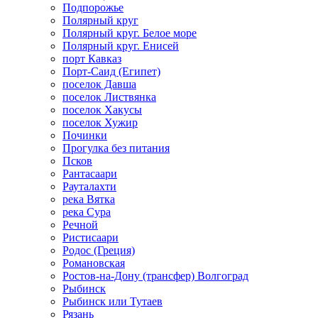
Подпорожье
Полярный круг
Полярный круг. Белое море
Полярный круг. Енисей
порт Кавказ
Порт-Саид (Египет)
поселок Давша
поселок Листвянка
поселок Хакусы
поселок Хужир
Починки
Прогулка без питания
Псков
Рантасаари
Рауталахти
река Вятка
река Сура
Речной
Ристисаари
Родос (Греция)
Романовская
Ростов-на-Дону (трансфер) Волгоград
Рыбинск
Рыбинск или Тутаев
Рязань