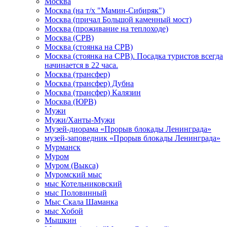
Москва
Москва (на т/х "Мамин-Сибиряк")
Москва (причал Большой каменный мост)
Москва (проживание на теплоходе)
Москва (СРВ)
Москва (стоянка на СРВ)
Москва (стоянка на СРВ). Посадка туристов всегда
начинается в 22 часа.
Москва (трансфер)
Москва (трансфер) Дубна
Москва (трансфер) Калязин
Москва (ЮРВ)
Мужи
Мужи/Ханты-Мужи
Музей-диорама «Прорыв блокады Ленинграда»
музей-заповедник «Прорыв блокады Ленинграда»
Мурманск
Муром
Муром (Выкса)
Муромский мыс
мыс Котельниковский
мыс Половинный
Мыс Скала Шаманка
мыс Хобой
Мышкин