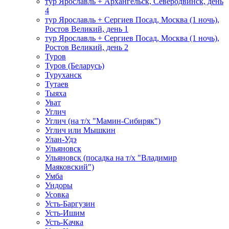
тур Ярославль + Архангельск, Северодвинск, день
4
тур Ярославль + Сергиев Посад, Москва (1 ночь),
Ростов Великий, день 1
тур Ярославль + Сергиев Посад, Москва (1 ночь),
Ростов Великий, день 2
Туров
Туров (Беларусь)
Туруханск
Тутаев
Тыяха
Уват
Углич
Углич (на т/х "Мамин-Сибиряк")
Углич или Мышкин
Улан-Удэ
Ульяновск
Ульяновск (посадка на т/х "Владимир
Маяковский")
Умба
Ундоры
Усовка
Усть-Баргузин
Усть-Ишим
Усть-Качка