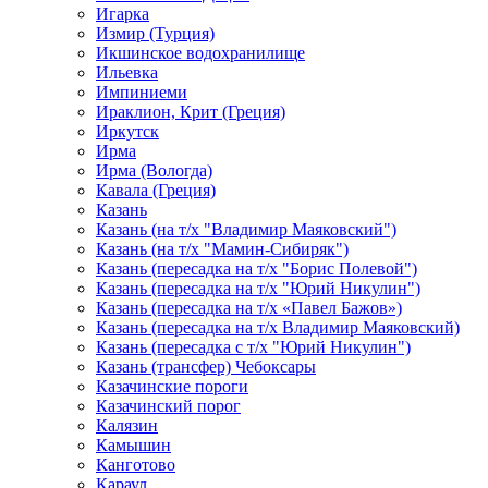
Игарка
Измир (Турция)
Икшинское водохранилище
Ильевка
Импиниеми
Ираклион, Крит (Греция)
Иркутск
Ирма
Ирма (Вологда)
Кавала (Греция)
Казань
Казань (на т/х "Владимир Маяковский")
Казань (на т/х "Мамин-Сибиряк")
Казань (пересадка на т/х "Борис Полевой")
Казань (пересадка на т/х "Юрий Никулин")
Казань (пересадка на т/х «Павел Бажов»)
Казань (пересадка на т/х Владимир Маяковский)
Казань (пересадка с т/х "Юрий Никулин")
Казань (трансфер) Чебоксары
Казачинские пороги
Казачинский порог
Калязин
Камышин
Канготово
Караул