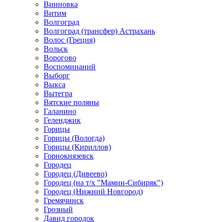
Винновка
Витим
Волгоград
Волгоград (трансфер) Астрахань
Волос (Греция)
Вольск
Ворогово
Воспоминаний
Выборг
Выкса
Вытегра
Вятские поляны
Галанино
Геленджик
Горицы
Горицы (Вологда)
Горицы (Кириллов)
Горнокнязевск
Городец
Городец (Дивеево)
Городец (на т/х "Мамин-Сибиряк")
Городец (Нижний Новгород)
Гремячинск
Грозный
Давид городок