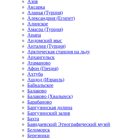
Азов
Аксарка
Аланья (Турция)
Александрия (Египет)
Алинское
Амасра (Турция)
Анапа
Андомский мыс
Анталия (Турция)
Арктическая станция на льду
Архангельск
Атаманово
Афон (Греция)
Ахтуба
Ашдод (Израиль)
Байкальское
Балаково
Балаково (Хвалынск)
Барабаново
Баргузинская долина
Баргузинский залив
Бахта
Баяндаевский Этнографический музей
Беломорск
Березники