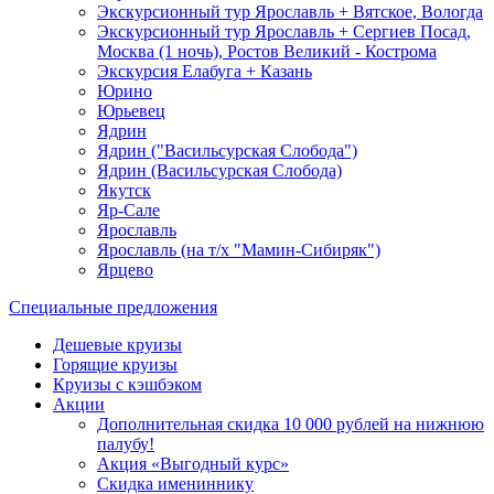
Экскурсионный тур Ярославль + Вятское, Вологда
Экскурсионный тур Ярославль + Сергиев Посад,
Москва (1 ночь), Ростов Великий - Кострома
Экскурсия Елабуга + Казань
Юрино
Юрьевец
Ядрин
Ядрин ("Васильсурская Слобода")
Ядрин (Васильсурская Слобода)
Якутск
Яр-Сале
Ярославль
Ярославль (на т/х "Мамин-Сибиряк")
Ярцево
Специальные предложения
Дешевые круизы
Горящие круизы
Круизы с кэшбэком
Акции
Дополнительная скидка 10 000 рублей на нижнюю
палубу!
Акция «Выгодный курс»
Скидка имениннику