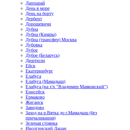
Даппарай
День в море
День на борту
Дербент
Дорошевичи
Дубна
Дубна (Кимры)
Дубна (трансфер) Москва
Дубовка
Дубое
Дубое (Беларусь)
Дюртюли
Ейск
Екатеринбург
Елабуга
Елабуга (Мамадыш)
Елабуга (на т/х "Владимир Маяковский")
Енисейск
Ермаково
Жиганск
Завидово
Заход на р.Вятка до г.Мамадыш (без
причаливания)
Зеленая стоянка
Иволгинский Дацан