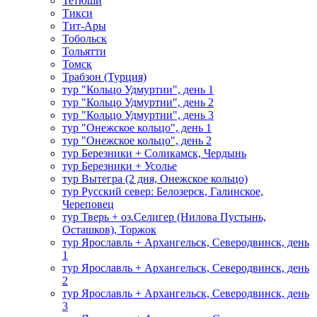
Тетюши
Тикси
Тит-Ары
Тобольск
Тольятти
Томск
Трабзон (Турция)
тур "Кольцо Удмуртии", день 1
тур "Кольцо Удмуртии", день 2
тур "Кольцо Удмуртии", день 3
тур "Онежское кольцо", день 1
тур "Онежское кольцо", день 2
тур Березники + Соликамск, Чердынь
тур Березники + Усолье
тур Вытегра (2 дня, Онежское кольцо)
тур Русский север: Белозерск, Галинское,
Череповец
тур Тверь + оз.Селигер (Нилова Пустынь,
Осташков), Торжок
тур Ярославль + Архангельск, Северодвинск, день
1
тур Ярославль + Архангельск, Северодвинск, день
2
тур Ярославль + Архангельск, Северодвинск, день
3