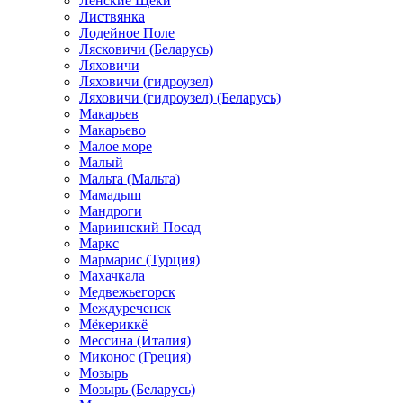
Ленские Щеки
Листвянка
Лодейное Поле
Лясковичи (Беларусь)
Ляховичи
Ляховичи (гидроузел)
Ляховичи (гидроузел) (Беларусь)
Макарьев
Макарьево
Малое море
Малый
Мальта (Мальта)
Мамадыш
Мандроги
Мариинский Посад
Маркс
Мармарис (Турция)
Махачкала
Медвежьегорск
Междуреченск
Мёкериккё
Мессина (Италия)
Миконос (Греция)
Мозырь
Мозырь (Беларусь)