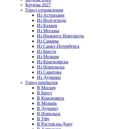
Круизы 2027
Город отправления
Из Астрахани
Из Волгограда
Из Казани
Из Москвы
Из Нижнего Новгорода
Из Самары
Из Санкт-Петербурга
Из Бреста
Из Мозыря
Из Красноярска
Из Норильска
Из Саратова
Из Дудинки
Город прибытия
В Москву
В Брест
В Красноярск
В Мозырь
В Дудинку
В Норильск
В Уфу
В Ростов-на-Дону