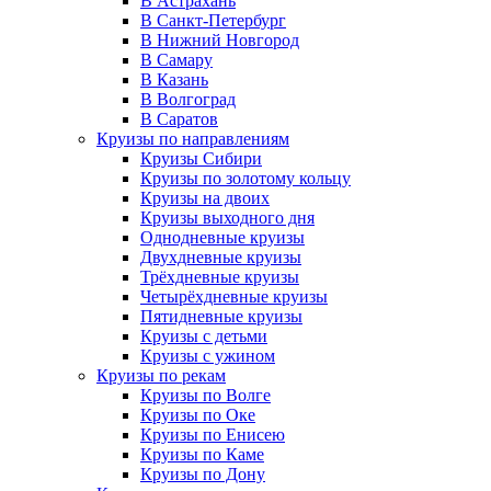
В Астрахань
В Санкт-Петербург
В Нижний Новгород
В Самару
В Казань
В Волгоград
В Саратов
Круизы по направлениям
Круизы Сибири
Круизы по золотому кольцу
Круизы на двоих
Круизы выходного дня
Однодневные круизы
Двухдневные круизы
Трёхдневные круизы
Четырёхдневные круизы
Пятидневные круизы
Круизы с детьми
Круизы с ужином
Круизы по рекам
Круизы по Волге
Круизы по Оке
Круизы по Енисею
Круизы по Каме
Круизы по Дону