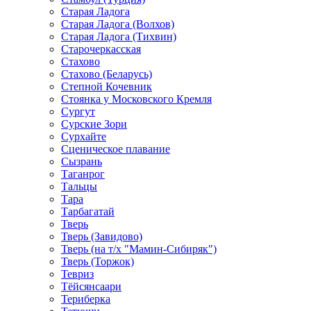
Старая Ладога
Старая Ладога (Волхов)
Старая Ладога (Тихвин)
Старочеркасская
Стахово
Стахово (Беларусь)
Степной Кочевник
Стоянка у Московского Кремля
Сургут
Сурские Зори
Сурхайте
Сценическое плавание
Сызрань
Таганрог
Тальцы
Тара
Тарбагатай
Тверь
Тверь (Завидово)
Тверь (на т/х "Мамин-Сибиряк")
Тверь (Торжок)
Тевриз
Тёйсянсаари
Териберка