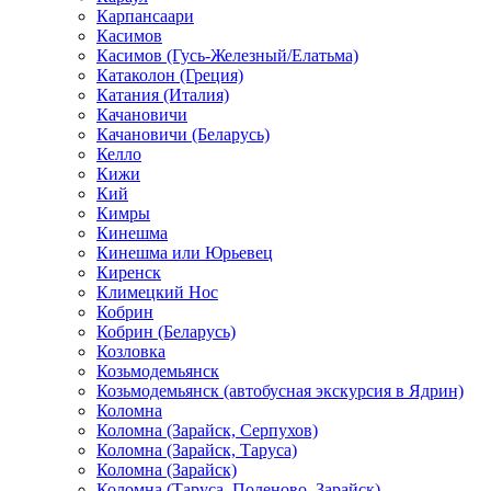
Карпансаари
Касимов
Касимов (Гусь-Железный/Елатьма)
Катаколон (Греция)
Катания (Италия)
Качановичи
Качановичи (Беларусь)
Келло
Кижи
Кий
Кимры
Кинешма
Кинешма или Юрьевец
Киренск
Климецкий Нос
Кобрин
Кобрин (Беларусь)
Козловка
Козьмодемьянск
Козьмодемьянск (автобусная экскурсия в Ядрин)
Коломна
Коломна (Зарайск, Серпухов)
Коломна (Зарайск, Таруса)
Коломна (Зарайск)
Коломна (Таруса, Поленово, Зарайск)