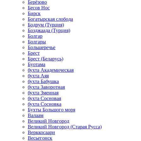
Берёзово
Бесов Нос
Бирск
Богатырская слобода
Бодрум (Турция)
Бозджаада (Турция)
Болгар
Болгары
Большеречье
Брест
Брест (Беларусь)
Буотама
бухта Академическая
бухта Аяя
бухта Бабушка
бухта Заворотная
бухта Змеиная
бухта Сосновая
бухта Сосновка
Бухты Большого моря
Валаам
Великий Новгород
Великий Новгород (Старая Русса)
Верккосаари
Весьегонск