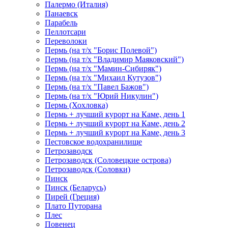
Палермо (Италия)
Панаевск
Парабель
Пеллотсари
Переволоки
Пермь (на т/х "Борис Полевой")
Пермь (на т/х "Владимир Маяковский")
Пермь (на т/х "Мамин-Сибиряк")
Пермь (на т/х "Михаил Кутузов")
Пермь (на т/х "Павел Бажов")
Пермь (на т/х "Юрий Никулин")
Пермь (Хохловка)
Пермь + лучший курорт на Каме, день 1
Пермь + лучший курорт на Каме, день 2
Пермь + лучший курорт на Каме, день 3
Пестовское водохранилище
Петрозаводск
Петрозаводск (Соловецкие острова)
Петрозаводск (Соловки)
Пинск
Пинск (Беларусь)
Пирей (Греция)
Плато Путорана
Плес
Повенец