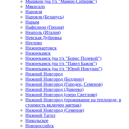
Мышкин (на т/х "Мамин-Сибиряк")
Мякисало
Наровля
Наровля (Беларусь)
Нарым
Нафплион (Греция)
Неаполь (Италия)
Невская Дубровка
Неелово
Нижневартовск
Нижнекамск
Нижнекамск (на т/х "Борис Полевой")
Нижнекамск (на т/х "Павел Бажов")
Нижнекамск (на т/х "Юрий Никулин")
Нижний Новгород
Нижний Новгород (Болдино)
Нижний Новгород (Городец, Семенов)
Нижний Новгород (Дивеево)
Нижний Новгород (озеро Светлояр)
Нижний Новгород (проживание на теплоходе, в
стоимость включен завтрак)
Нижний Новгород (Семенов)
Нижний Тагил
Никольское
Новороссийск