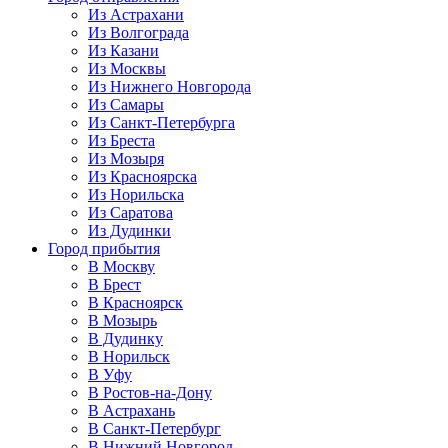
Из Астрахани
Из Волгограда
Из Казани
Из Москвы
Из Нижнего Новгорода
Из Самары
Из Санкт-Петербурга
Из Бреста
Из Мозыря
Из Красноярска
Из Норильска
Из Саратова
Из Дудинки
Город прибытия
В Москву
В Брест
В Красноярск
В Мозырь
В Дудинку
В Норильск
В Уфу
В Ростов-на-Дону
В Астрахань
В Санкт-Петербург
В Нижний Новгород