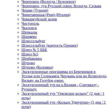
Череповец (Вологда / Белозерск)
Череповец, тур Русский север: Вологда, Сизьма
Чешме (Турция)
Чивитавеккья (Рим) (Италия)
Чивыркуйский залив
Чистополь
Чкаловск
Шеркалы
Ширяево
Шлиссельбург
Шлиссельбург (крепость Орешек)
Шлюз № 5 ББК
Шлюз №5
Щербаковка
Щурово
Щурово (Коломна)
Экскурсионные программы из Березников в
Усолье или Соликамск,Чердынь или во Всеволодо-
Вильву, на Голубое озеро.
Экскурсионный тур на о.Валаам - Сортавалу -
Рускеалу.
Экскурсионный тур "Онежское кольцо" (2 дня / 1
ночь)
Экскурсионный тур «Кольцо Удмуртии» (3 дня / 2
ночи)