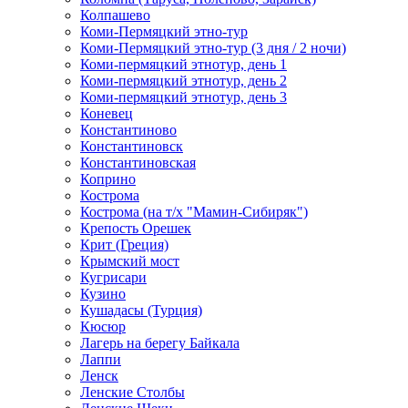
Колпашево
Коми-Пермяцкий этно-тур
Коми-Пермяцкий этно-тур (3 дня / 2 ночи)
Коми-пермяцкий этнотур, день 1
Коми-пермяцкий этнотур, день 2
Коми-пермяцкий этнотур, день 3
Коневец
Константиново
Константиновск
Константиновская
Коприно
Кострома
Кострома (на т/х "Мамин-Сибиряк")
Крепость Орешек
Крит (Греция)
Крымский мост
Кугрисари
Кузино
Кушадасы (Турция)
Кюсюр
Лагерь на берегу Байкала
Лаппи
Ленск
Ленские Столбы