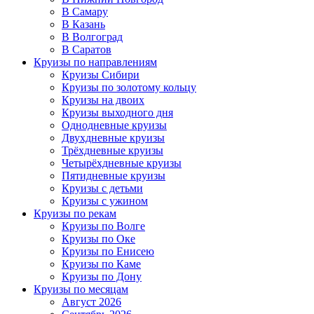
В Самару
В Казань
В Волгоград
В Саратов
Круизы по направлениям
Круизы Сибири
Круизы по золотому кольцу
Круизы на двоих
Круизы выходного дня
Однодневные круизы
Двухдневные круизы
Трёхдневные круизы
Четырёхдневные круизы
Пятидневные круизы
Круизы с детьми
Круизы с ужином
Круизы по рекам
Круизы по Волге
Круизы по Оке
Круизы по Енисею
Круизы по Каме
Круизы по Дону
Круизы по месяцам
Август 2026