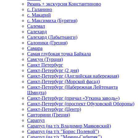
Рязань + экскурсия Константиново
с. Галанино
с. Макарий
с. Максимиха (Бурятия)
Салемал
Салехард
Салехард (Лабытнанги)
Салоники (Греция)
Самара
Самая глубокая точка Байкала
Самсун (Турция)
Санкт Петербург
Санкт-Петербург (2 дня)
Санкт-Петербург (Английская набережная)
Санкт-Петербург (Морской фасад)
Санкт-Петербург (Набережная Лейтенанта
Шмидта)
Санкт-Петербург (причал «Уткина заводь»)
Санкт-Петербург (проспект Обуховской Обороны)
Санкт-Петербург (Центр)
Санторини (Греция)
Сарапул
Сарапул (на т/х Владимир Маяковский)
Сарапул (на т/х "Борис Полевой")
Сарапул (на т/х "Мамин-Сибиряк")