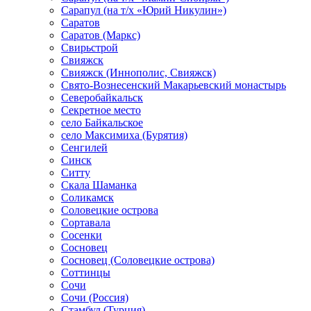
Сарапул (на т/х «Юрий Никулин»)
Саратов
Саратов (Маркс)
Свирьстрой
Свияжск
Свияжск (Иннополис, Свияжск)
Свято-Вознесенский Макарьевский монастырь
Северобайкальск
Секретное место
село Байкальское
село Максимиха (Бурятия)
Сенгилей
Синск
Ситту
Скала Шаманка
Соликамск
Соловецкие острова
Сортавала
Сосенки
Сосновец
Сосновец (Соловецкие острова)
Соттинцы
Сочи
Сочи (Россия)
Стамбул (Турция)