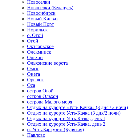
Новоселки
Новоселки (Беларусь)
Новосибирск
Новый Киеват
Новый Порт
Норильск
о. Огой
Огой
Октябрьское
Олекминск
Ольхон
Ольхонские ворота
Омск
Онега
Орешек
Оса
остров Огой
остров Ольхон
острова Малого моря
Отдых на курорте «Усть-Качка» (3 дня / 2 ночи)
Отдых на курорте Усть-Качка (3 дня/2 ночи)
Отдых на курорте Усть-Качка, день 1
Отдых на курорте Усть-Качка, день 2
п. Усть-Баргузин (Бурятия)
Павлово