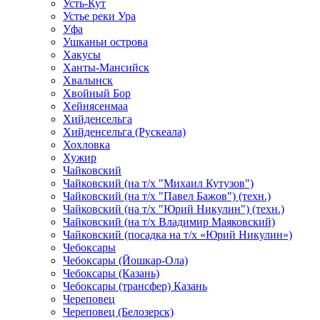
Усть-Кут
Устье реки Ура
Уфа
Ушканьи острова
Хакусы
Ханты-Мансийск
Хвалынск
Хвойный Бор
Хейнясенмаа
Хийденсельга
Хийденсельга (Рускеала)
Хохловка
Хужир
Чайковский
Чайковский (на т/х "Михаил Кутузов")
Чайковский (на т/х "Павел Бажов") (техн.)
Чайковский (на т/х "Юрий Никулин") (техн.)
Чайковский (на т/х Владимир Маяковский)
Чайковский (посадка на т/х «Юрий Никулин»)
Чебоксары
Чебоксары (Йошкар-Ола)
Чебоксары (Казань)
Чебоксары (трансфер) Казань
Череповец
Череповец (Белозерск)