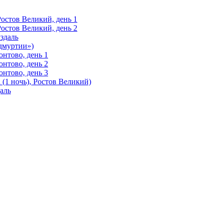
Ростов Великий, день 1
Ростов Великий, день 2
здаль
Удмуртии»)
нтово, день 1
нтово, день 2
нтово, день 3
(1 ночь), Ростов Великий)
аль