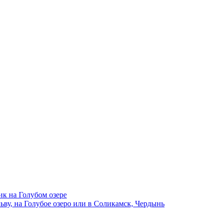
ик на Голубом озере
ву, на Голубое озеро или в Соликамск, Чердынь