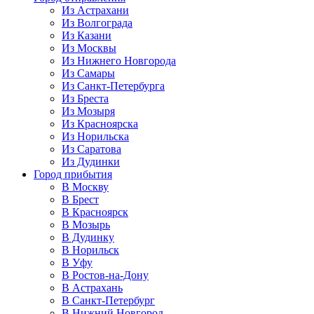
Из Астрахани
Из Волгограда
Из Казани
Из Москвы
Из Нижнего Новгорода
Из Самары
Из Санкт-Петербурга
Из Бреста
Из Мозыря
Из Красноярска
Из Норильска
Из Саратова
Из Дудинки
Город прибытия
В Москву
В Брест
В Красноярск
В Мозырь
В Дудинку
В Норильск
В Уфу
В Ростов-на-Дону
В Астрахань
В Санкт-Петербург
В Нижний Новгород