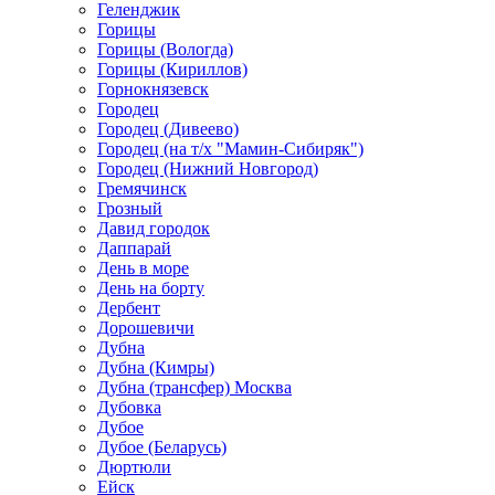
Геленджик
Горицы
Горицы (Вологда)
Горицы (Кириллов)
Горнокнязевск
Городец
Городец (Дивеево)
Городец (на т/х "Мамин-Сибиряк")
Городец (Нижний Новгород)
Гремячинск
Грозный
Давид городок
Даппарай
День в море
День на борту
Дербент
Дорошевичи
Дубна
Дубна (Кимры)
Дубна (трансфер) Москва
Дубовка
Дубое
Дубое (Беларусь)
Дюртюли
Ейск