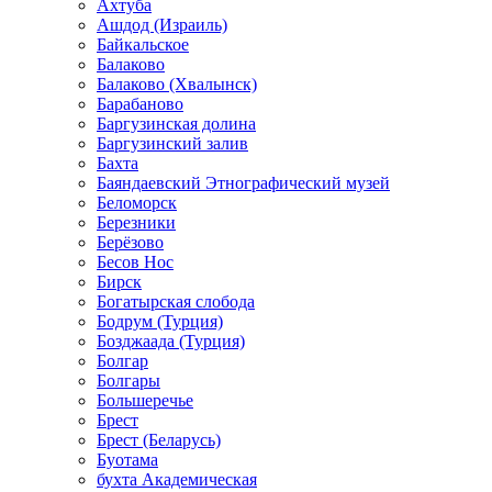
Ахтуба
Ашдод (Израиль)
Байкальское
Балаково
Балаково (Хвалынск)
Барабаново
Баргузинская долина
Баргузинский залив
Бахта
Баяндаевский Этнографический музей
Беломорск
Березники
Берёзово
Бесов Нос
Бирск
Богатырская слобода
Бодрум (Турция)
Бозджаада (Турция)
Болгар
Болгары
Большеречье
Брест
Брест (Беларусь)
Буотама
бухта Академическая