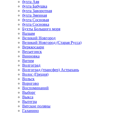
бухта Аяя
бухта Бабушка
бухта Заворотная
бухта Змеиная
бухта Сосновая
бухта Сосновка
Бухты Большого моря
Валаам
Великий Новгород
Великий Новгород (Старая Русса)
Верккосаари
Весьегонск
Винновка
Витим
Волгоград
Волгоград (трансфер) Астрахань
Волос (Греция)
Вольск
Ворогово
Воспоминаний
Выборг
Выкса
Вытегра
Вятские поляны
Галанино