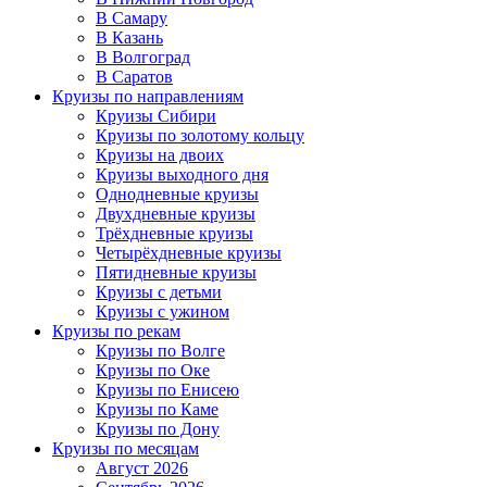
В Самару
В Казань
В Волгоград
В Саратов
Круизы по направлениям
Круизы Сибири
Круизы по золотому кольцу
Круизы на двоих
Круизы выходного дня
Однодневные круизы
Двухдневные круизы
Трёхдневные круизы
Четырёхдневные круизы
Пятидневные круизы
Круизы с детьми
Круизы с ужином
Круизы по рекам
Круизы по Волге
Круизы по Оке
Круизы по Енисею
Круизы по Каме
Круизы по Дону
Круизы по месяцам
Август 2026