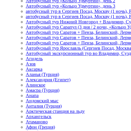
Автобусный тур «Кольцо Удмуртии», день 2
Автобусный тур «Кольцо Удмуртии», день 3
автобусный тур в Сергиев Посад, Москву (1 ночь), 
автобусный тур в Сергиев Посад, Москву (1 ночь), 
Автобусный тур Нижний Новгород + Владимир, Су
Автобусный тур Сарапул (3 дня / 2 ночи, «Кольцо 
Автобусный тур Саратов + Пенза, Белинский, Лермо
Автобусный тур Саратов + Пенза, Белинский, Лермо
Автобусный тур Саратов + Пенза, Белинский, Лермо
Автобусный тур Ярославль (Сергиев Посад, Москва 
Автобусный экскурсионный тур во Владимир, Сузд
Агидель
Азов
Аксарка
Аланья (Турция)
Александрия (Египет)
Алинское
Амасра (Турция)
Анапа
Андомский мыс
Анталия (Турция)
Арктическая станция на льду
Архангельск
Атаманово
Афон (Греция)