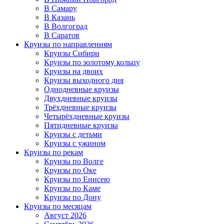
В Самару
В Казань
В Волгоград
В Саратов
Круизы по направлениям
Круизы Сибири
Круизы по золотому кольцу
Круизы на двоих
Круизы выходного дня
Однодневные круизы
Двухдневные круизы
Трёхдневные круизы
Четырёхдневные круизы
Пятидневные круизы
Круизы с детьми
Круизы с ужином
Круизы по рекам
Круизы по Волге
Круизы по Оке
Круизы по Енисею
Круизы по Каме
Круизы по Дону
Круизы по месяцам
Август 2026