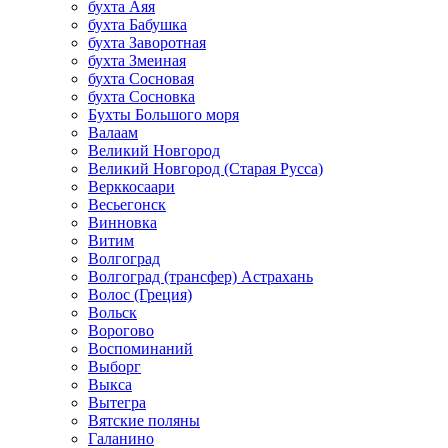
бухта Аяя
бухта Бабушка
бухта Заворотная
бухта Змеиная
бухта Сосновая
бухта Сосновка
Бухты Большого моря
Валаам
Великий Новгород
Великий Новгород (Старая Русса)
Верккосаари
Весьегонск
Винновка
Витим
Волгоград
Волгоград (трансфер) Астрахань
Волос (Греция)
Вольск
Ворогово
Воспоминаний
Выборг
Выкса
Вытегра
Вятские поляны
Галанино