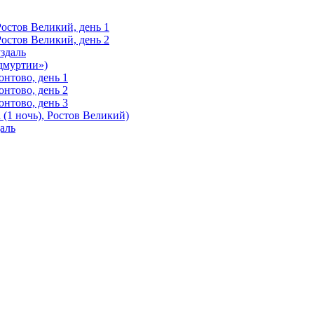
Ростов Великий, день 1
Ростов Великий, день 2
здаль
Удмуртии»)
нтово, день 1
нтово, день 2
нтово, день 3
(1 ночь), Ростов Великий)
аль