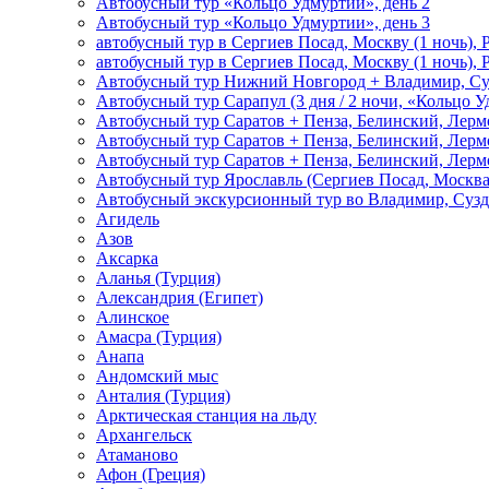
Автобусный тур «Кольцо Удмуртии», день 2
Автобусный тур «Кольцо Удмуртии», день 3
автобусный тур в Сергиев Посад, Москву (1 ночь), 
автобусный тур в Сергиев Посад, Москву (1 ночь), 
Автобусный тур Нижний Новгород + Владимир, Су
Автобусный тур Сарапул (3 дня / 2 ночи, «Кольцо 
Автобусный тур Саратов + Пенза, Белинский, Лермо
Автобусный тур Саратов + Пенза, Белинский, Лермо
Автобусный тур Саратов + Пенза, Белинский, Лермо
Автобусный тур Ярославль (Сергиев Посад, Москва 
Автобусный экскурсионный тур во Владимир, Сузд
Агидель
Азов
Аксарка
Аланья (Турция)
Александрия (Египет)
Алинское
Амасра (Турция)
Анапа
Андомский мыс
Анталия (Турция)
Арктическая станция на льду
Архангельск
Атаманово
Афон (Греция)