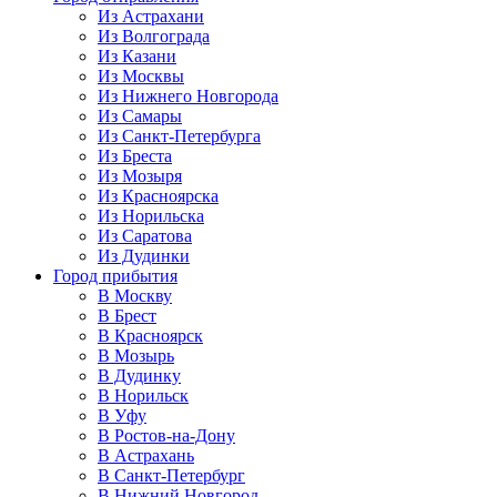
Из Астрахани
Из Волгограда
Из Казани
Из Москвы
Из Нижнего Новгорода
Из Самары
Из Санкт-Петербурга
Из Бреста
Из Мозыря
Из Красноярска
Из Норильска
Из Саратова
Из Дудинки
Город прибытия
В Москву
В Брест
В Красноярск
В Мозырь
В Дудинку
В Норильск
В Уфу
В Ростов-на-Дону
В Астрахань
В Санкт-Петербург
В Нижний Новгород