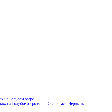
ик на Голубом озере
ву, на Голубое озеро или в Соликамск, Чердынь