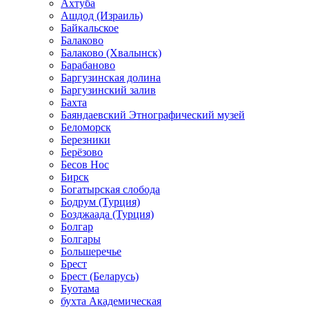
Ахтуба
Ашдод (Израиль)
Байкальское
Балаково
Балаково (Хвалынск)
Барабаново
Баргузинская долина
Баргузинский залив
Бахта
Баяндаевский Этнографический музей
Беломорск
Березники
Берёзово
Бесов Нос
Бирск
Богатырская слобода
Бодрум (Турция)
Бозджаада (Турция)
Болгар
Болгары
Большеречье
Брест
Брест (Беларусь)
Буотама
бухта Академическая