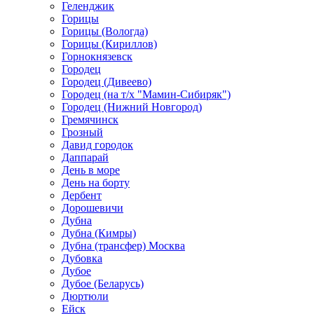
Геленджик
Горицы
Горицы (Вологда)
Горицы (Кириллов)
Горнокнязевск
Городец
Городец (Дивеево)
Городец (на т/х "Мамин-Сибиряк")
Городец (Нижний Новгород)
Гремячинск
Грозный
Давид городок
Даппарай
День в море
День на борту
Дербент
Дорошевичи
Дубна
Дубна (Кимры)
Дубна (трансфер) Москва
Дубовка
Дубое
Дубое (Беларусь)
Дюртюли
Ейск