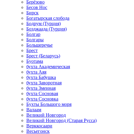
Берёзово
Бесов Нос
Бирск
Богатырская слобода
Бодрум (Турция)
Бозджаада (Турция)
Болгар
Болгары
Большеречье
Брест
Брест (Беларусь)
Буотама
бухта Академическая
бухта Аяя
бухта Бабушка
бухта Заворотная
бухта Змеиная
бухта Сосновая
бухта Сосновка
Бухты Большого моря
Валаам
Великий Новгород
Великий Новгород (Старая Русса)
Верккосаари
Весьегонск