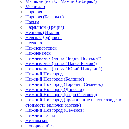
Мышкин (на т/х "Мамин-Сибиряк")
Мякисало
Наровля
Наровля (Беларусь)
Нарым
Нафплион (Греция)
Неаполь (Италия)
Невская Дубровка
Неелово
Нижневартовск
Нижнекамск
Нижнекамск (на т/х "Борис Полевой")
Нижнекамск (на т/х "Павел Бажов")
Нижнекамск (на т/х "Юрий Никулин")
Нижний Новгород
Нижний Новгород (Болдино)
Нижний Новгород (Городец, Семенов)
Нижний Новгород (Дивеево)
Нижний Новгород (озеро Светлояр)
Нижний Новгород (проживание на теплоходе, в
стоимость включен завтрак)
Нижний Новгород (Семенов)
Нижний Тагил
Никольское
Новороссийск