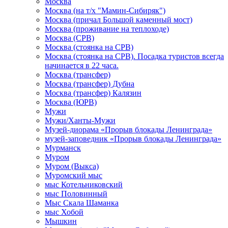
Москва
Москва (на т/х "Мамин-Сибиряк")
Москва (причал Большой каменный мост)
Москва (проживание на теплоходе)
Москва (СРВ)
Москва (стоянка на СРВ)
Москва (стоянка на СРВ). Посадка туристов всегда
начинается в 22 часа.
Москва (трансфер)
Москва (трансфер) Дубна
Москва (трансфер) Калязин
Москва (ЮРВ)
Мужи
Мужи/Ханты-Мужи
Музей-диорама «Прорыв блокады Ленинграда»
музей-заповедник «Прорыв блокады Ленинграда»
Мурманск
Муром
Муром (Выкса)
Муромский мыс
мыс Котельниковский
мыс Половинный
Мыс Скала Шаманка
мыс Хобой
Мышкин