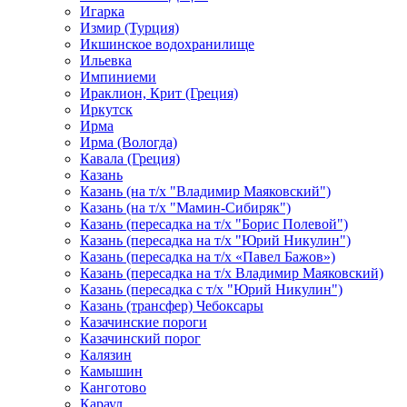
Игарка
Измир (Турция)
Икшинское водохранилище
Ильевка
Импиниеми
Ираклион, Крит (Греция)
Иркутск
Ирма
Ирма (Вологда)
Кавала (Греция)
Казань
Казань (на т/х "Владимир Маяковский")
Казань (на т/х "Мамин-Сибиряк")
Казань (пересадка на т/х "Борис Полевой")
Казань (пересадка на т/х "Юрий Никулин")
Казань (пересадка на т/х «Павел Бажов»)
Казань (пересадка на т/х Владимир Маяковский)
Казань (пересадка с т/х "Юрий Никулин")
Казань (трансфер) Чебоксары
Казачинские пороги
Казачинский порог
Калязин
Камышин
Канготово
Караул