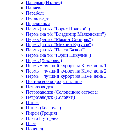
Палермо (Италия)
Панаевск
Парабель
Пеллотсари
Переволоки
Пермь (на т/х "Борис Полевой")
Пермь (на т/х "Владимир Маяковский")
Пермь (на т/х "Мамин-Сибиряк")
Пермь (на т/х "Михаил Кутузов")
Пермь (на т/х "Павел Бажов")
Пермь (на т/х "Юрий Никулин")
Пермь (Хохловка)
Пермь + лучший курорт на Каме, день 1
Пермь + лучший курорт на Каме, день 2
Пермь + лучший курорт на Каме, день 3
Пестовское водохранилище
Петрозаводск
Петрозаводск (Соловецкие острова)
Петрозаводск (Соловки)
Пинск
Пинск (Беларусь)
Пирей (Греция)
Плато Путорана
Плес
Повенец