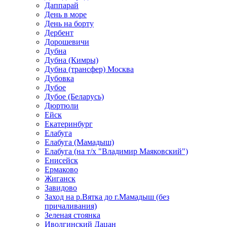
Даппарай
День в море
День на борту
Дербент
Дорошевичи
Дубна
Дубна (Кимры)
Дубна (трансфер) Москва
Дубовка
Дубое
Дубое (Беларусь)
Дюртюли
Ейск
Екатеринбург
Елабуга
Елабуга (Мамадыш)
Елабуга (на т/х "Владимир Маяковский")
Енисейск
Ермаково
Жиганск
Завидово
Заход на р.Вятка до г.Мамадыш (без
причаливания)
Зеленая стоянка
Иволгинский Дацан