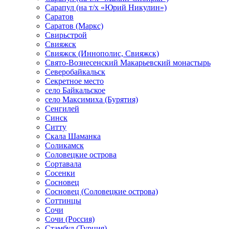
Сарапул (на т/х «Юрий Никулин»)
Саратов
Саратов (Маркс)
Свирьстрой
Свияжск
Свияжск (Иннополис, Свияжск)
Свято-Вознесенский Макарьевский монастырь
Северобайкальск
Секретное место
село Байкальское
село Максимиха (Бурятия)
Сенгилей
Синск
Ситту
Скала Шаманка
Соликамск
Соловецкие острова
Сортавала
Сосенки
Сосновец
Сосновец (Соловецкие острова)
Соттинцы
Сочи
Сочи (Россия)
Стамбул (Турция)