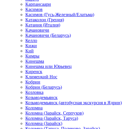
Карпансаари
Касимов
Касимов (Гусь-Железный/Елатьма)
Катаколон (Греция)
Катания (Италия)
Качановичи
Качановичи (Беларусь)
Келло
Кижи
Кий
Кимры
Кинешма
Кинешма или Юрьевец
Киренск
Климецкий Нос
Кобрин
Кобрин (Беларусь)
Козловка
Козьмодемьянск
Козьмодемьянск (автобусная экскурсия в Ядрин)
Коломна
Коломна (Зарайск, Серпухов)
Коломна (Зарайск, Таруса)
Коломна (Зарайск)
Коломна (Таруса, Поленово, Зарайск)