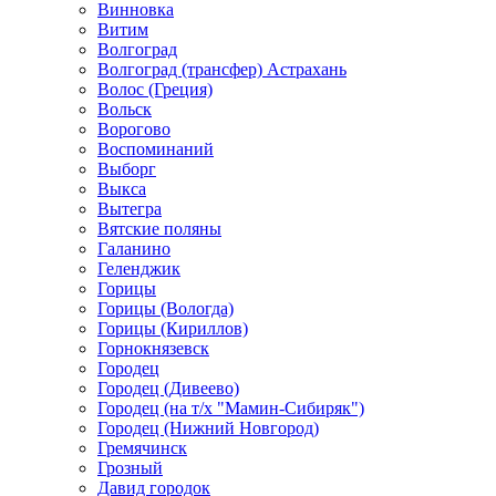
Винновка
Витим
Волгоград
Волгоград (трансфер) Астрахань
Волос (Греция)
Вольск
Ворогово
Воспоминаний
Выборг
Выкса
Вытегра
Вятские поляны
Галанино
Геленджик
Горицы
Горицы (Вологда)
Горицы (Кириллов)
Горнокнязевск
Городец
Городец (Дивеево)
Городец (на т/х "Мамин-Сибиряк")
Городец (Нижний Новгород)
Гремячинск
Грозный
Давид городок