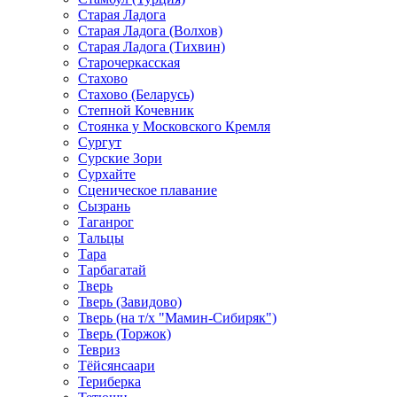
Старая Ладога
Старая Ладога (Волхов)
Старая Ладога (Тихвин)
Старочеркасская
Стахово
Стахово (Беларусь)
Степной Кочевник
Стоянка у Московского Кремля
Сургут
Сурские Зори
Сурхайте
Сценическое плавание
Сызрань
Таганрог
Тальцы
Тара
Тарбагатай
Тверь
Тверь (Завидово)
Тверь (на т/х "Мамин-Сибиряк")
Тверь (Торжок)
Тевриз
Тёйсянсаари
Териберка