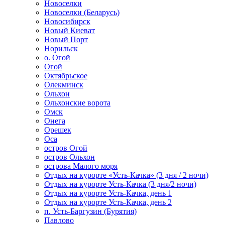
Новоселки
Новоселки (Беларусь)
Новосибирск
Новый Киеват
Новый Порт
Норильск
о. Огой
Огой
Октябрьское
Олекминск
Ольхон
Ольхонские ворота
Омск
Онега
Орешек
Оса
остров Огой
остров Ольхон
острова Малого моря
Отдых на курорте «Усть-Качка» (3 дня / 2 ночи)
Отдых на курорте Усть-Качка (3 дня/2 ночи)
Отдых на курорте Усть-Качка, день 1
Отдых на курорте Усть-Качка, день 2
п. Усть-Баргузин (Бурятия)
Павлово