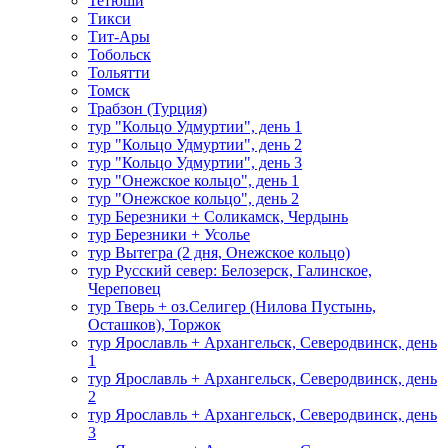
Тетюши
Тикси
Тит-Ары
Тобольск
Тольятти
Томск
Трабзон (Турция)
тур "Кольцо Удмуртии", день 1
тур "Кольцо Удмуртии", день 2
тур "Кольцо Удмуртии", день 3
тур "Онежское кольцо", день 1
тур "Онежское кольцо", день 2
тур Березники + Соликамск, Чердынь
тур Березники + Усолье
тур Вытегра (2 дня, Онежское кольцо)
тур Русский север: Белозерск, Галинское,
Череповец
тур Тверь + оз.Селигер (Нилова Пустынь,
Осташков), Торжок
тур Ярославль + Архангельск, Северодвинск, день
1
тур Ярославль + Архангельск, Северодвинск, день
2
тур Ярославль + Архангельск, Северодвинск, день
3