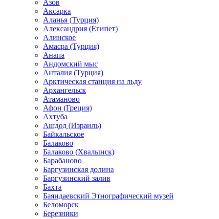
Азов
Аксарка
Аланья (Турция)
Александрия (Египет)
Алинское
Амасра (Турция)
Анапа
Андомский мыс
Анталия (Турция)
Арктическая станция на льду
Архангельск
Атаманово
Афон (Греция)
Ахтуба
Ашдод (Израиль)
Байкальское
Балаково
Балаково (Хвалынск)
Барабаново
Баргузинская долина
Баргузинский залив
Бахта
Баяндаевский Этнографический музей
Беломорск
Березники