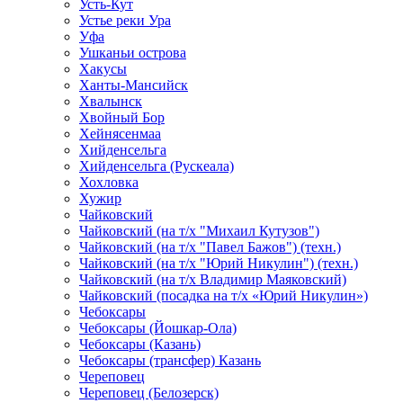
Усть-Кут
Устье реки Ура
Уфа
Ушканьи острова
Хакусы
Ханты-Мансийск
Хвалынск
Хвойный Бор
Хейнясенмаа
Хийденсельга
Хийденсельга (Рускеала)
Хохловка
Хужир
Чайковский
Чайковский (на т/х "Михаил Кутузов")
Чайковский (на т/х "Павел Бажов") (техн.)
Чайковский (на т/х "Юрий Никулин") (техн.)
Чайковский (на т/х Владимир Маяковский)
Чайковский (посадка на т/х «Юрий Никулин»)
Чебоксары
Чебоксары (Йошкар-Ола)
Чебоксары (Казань)
Чебоксары (трансфер) Казань
Череповец
Череповец (Белозерск)