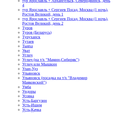
тур Ярославль + Архангельск, Северодвинск, день
4
тур Ярославль + Сергиев Посад, Москва (1 ночь),
Ростов Великий, день 1
тур Ярославль + Сергиев Посад, Москва (1 ночь),
Ростов Великий, день 2
Туров
Туров (Беларусь)
Туруханск
Тутаев
Тыяха
Уват
Углич
Углич (на т/х "Мамин-Сибиряк")
Углич или Мышкин
Улан-Удэ
Ульяновск
Ульяновск (посадка на т/х "Владимир
Маяковский")
Умба
Ундоры
Усовка
Усть-Баргузин
Усть-Ишим
Усть-Качка