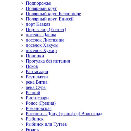
Подпорожье
Полярный круг
Полярный круг. Белое море
Полярный круг. Енисей
порт Кавказ
Порт-Саид (Египет)
поселок Давша
поселок Листвянка
поселок Хакусы
поселок Хужир
Починки
Прогулка без питания
Псков
Рантасаари
Рауталахти
река Вятка
река Сура
Речной
Ристисаари
Родос (Греция)
Романовская
Ростов-на-Дону (трансфер) Волгоград
Рыбинск
Рыбинск или Тутаев
Рязань