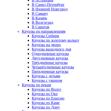
В Астрахань
В Санкт-Петербург
В Нижний Новгород
В Самару
В Казань
В Волгоград
В Саратов
Круизы по направлениям
Круизы Сибири
Круизы по золотому кольцу
Круизы на двоих
Круизы выходного дня
Однодневные круизы
Двухдневные круизы
Трёхдневные круизы
Четырёхдневные круизы
Пятидневные круизы
Круизы с детьми
Круизы с ужином
Круизы по рекам
Круизы по Волге
Круизы по Оке
Круизы по Енисею
Круизы по Каме
Круизы по Дону