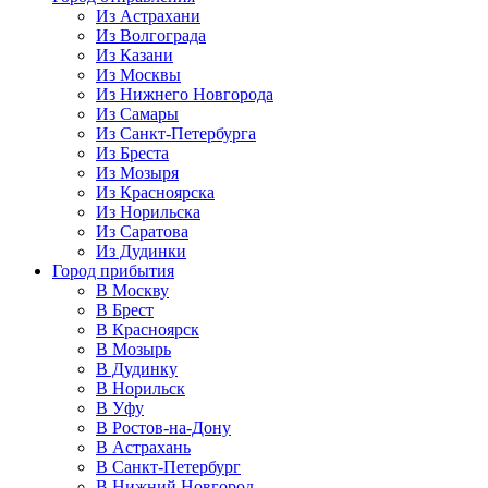
Из Астрахани
Из Волгограда
Из Казани
Из Москвы
Из Нижнего Новгорода
Из Самары
Из Санкт-Петербурга
Из Бреста
Из Мозыря
Из Красноярска
Из Норильска
Из Саратова
Из Дудинки
Город прибытия
В Москву
В Брест
В Красноярск
В Мозырь
В Дудинку
В Норильск
В Уфу
В Ростов-на-Дону
В Астрахань
В Санкт-Петербург
В Нижний Новгород