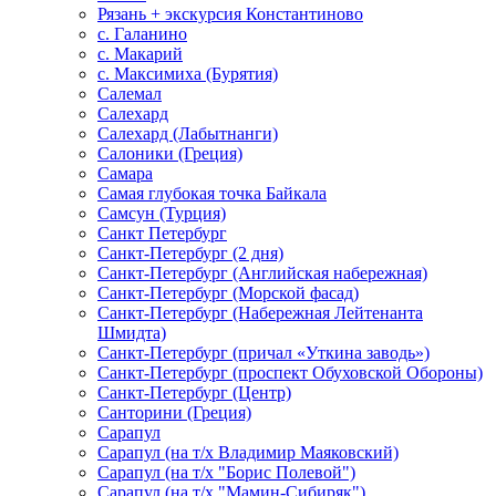
Рязань + экскурсия Константиново
с. Галанино
с. Макарий
с. Максимиха (Бурятия)
Салемал
Салехард
Салехард (Лабытнанги)
Салоники (Греция)
Самара
Самая глубокая точка Байкала
Самсун (Турция)
Санкт Петербург
Санкт-Петербург (2 дня)
Санкт-Петербург (Английская набережная)
Санкт-Петербург (Морской фасад)
Санкт-Петербург (Набережная Лейтенанта
Шмидта)
Санкт-Петербург (причал «Уткина заводь»)
Санкт-Петербург (проспект Обуховской Обороны)
Санкт-Петербург (Центр)
Санторини (Греция)
Сарапул
Сарапул (на т/х Владимир Маяковский)
Сарапул (на т/х "Борис Полевой")
Сарапул (на т/х "Мамин-Сибиряк")