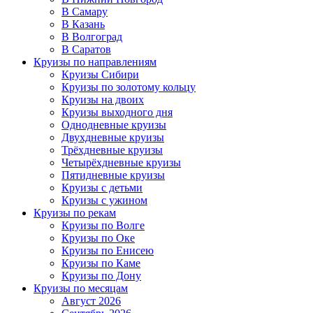
В Самару
В Казань
В Волгоград
В Саратов
Круизы по направлениям
Круизы Сибири
Круизы по золотому кольцу
Круизы на двоих
Круизы выходного дня
Однодневные круизы
Двухдневные круизы
Трёхдневные круизы
Четырёхдневные круизы
Пятидневные круизы
Круизы с детьми
Круизы с ужином
Круизы по рекам
Круизы по Волге
Круизы по Оке
Круизы по Енисею
Круизы по Каме
Круизы по Дону
Круизы по месяцам
Август 2026