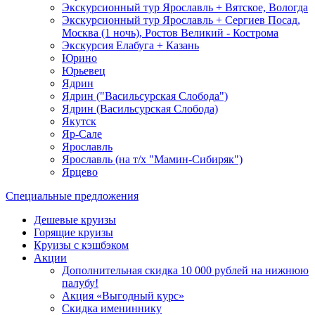
Экскурсионный тур Ярославль + Вятское, Вологда
Экскурсионный тур Ярославль + Сергиев Посад,
Москва (1 ночь), Ростов Великий - Кострома
Экскурсия Елабуга + Казань
Юрино
Юрьевец
Ядрин
Ядрин ("Васильсурская Слобода")
Ядрин (Васильсурская Слобода)
Якутск
Яр-Сале
Ярославль
Ярославль (на т/х "Мамин-Сибиряк")
Ярцево
Специальные предложения
Дешевые круизы
Горящие круизы
Круизы с кэшбэком
Акции
Дополнительная скидка 10 000 рублей на нижнюю
палубу!
Акция «Выгодный курс»
Скидка имениннику