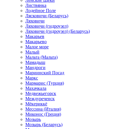
Ленские Щеки
Листвянка
Лодейное Поле
Лясковичи (Беларусь)
Ляховичи
Ляховичи (гидроузел)
Ляховичи (гидроузел) (Беларусь)
Макарьев
Макарьево
Малое море
Малый
Мальта (Мальта)
Мамадыш
Мандроги
Мариинский Посад
Маркс
Мармарис (Турция)
Махачкала
Медвежьегорск
Междуреченск
Мёкериккё
Мессина (Италия)
Миконос (Греция)
Мозырь
Мозырь (Беларусь)