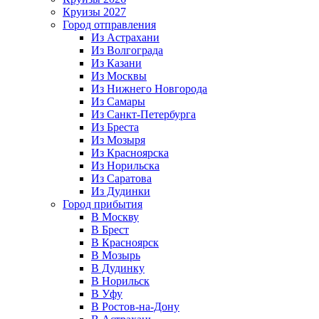
Круизы 2027
Город отправления
Из Астрахани
Из Волгограда
Из Казани
Из Москвы
Из Нижнего Новгорода
Из Самары
Из Санкт-Петербурга
Из Бреста
Из Мозыря
Из Красноярска
Из Норильска
Из Саратова
Из Дудинки
Город прибытия
В Москву
В Брест
В Красноярск
В Мозырь
В Дудинку
В Норильск
В Уфу
В Ростов-на-Дону