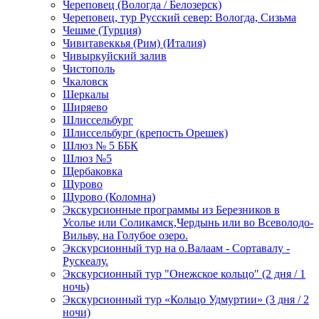
Череповец (Вологда / Белозерск)
Череповец, тур Русский север: Вологда, Сизьма
Чешме (Турция)
Чивитавеккья (Рим) (Италия)
Чивыркуйский залив
Чистополь
Чкаловск
Шеркалы
Ширяево
Шлиссельбург
Шлиссельбург (крепость Орешек)
Шлюз № 5 ББК
Шлюз №5
Щербаковка
Щурово
Щурово (Коломна)
Экскурсионные программы из Березников в
Усолье или Соликамск,Чердынь или во Всеволодо-
Вильву, на Голубое озеро.
Экскурсионный тур на о.Валаам - Сортавалу -
Рускеалу.
Экскурсионный тур "Онежское кольцо" (2 дня / 1
ночь)
Экскурсионный тур «Кольцо Удмуртии» (3 дня / 2
ночи)