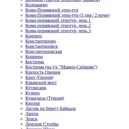
Колпашево
Коми-Пермяцкий этно-тур
Коми-Пермяцкий этно-тур (3 дня / 2 ночи)
Коми-пермяцкий этнотур, день 1
Коми-пермяцкий этнотур, день 2
Коми-пермяцкий этнотур, день 3
Коневец
Константиново
Константиновск
Константиновская
Коприно
Кострома
Кострома (на т/х "Мамин-Сибиряк")
Крепость Орешек
Крит (Греция)
Крымский мост
Кугрисари
Кузино
Кушадасы (Турция)
Кюсюр
Лагерь на берегу Байкала
Лаппи
Ленск
Ленские Столбы