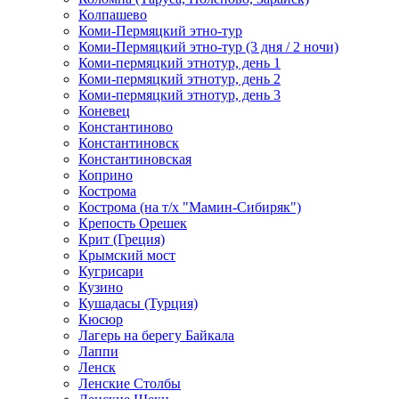
Колпашево
Коми-Пермяцкий этно-тур
Коми-Пермяцкий этно-тур (3 дня / 2 ночи)
Коми-пермяцкий этнотур, день 1
Коми-пермяцкий этнотур, день 2
Коми-пермяцкий этнотур, день 3
Коневец
Константиново
Константиновск
Константиновская
Коприно
Кострома
Кострома (на т/х "Мамин-Сибиряк")
Крепость Орешек
Крит (Греция)
Крымский мост
Кугрисари
Кузино
Кушадасы (Турция)
Кюсюр
Лагерь на берегу Байкала
Лаппи
Ленск
Ленские Столбы