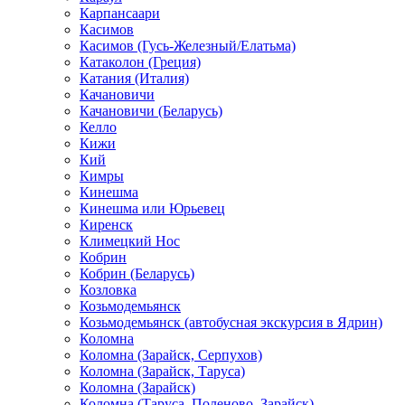
Карпансаари
Касимов
Касимов (Гусь-Железный/Елатьма)
Катаколон (Греция)
Катания (Италия)
Качановичи
Качановичи (Беларусь)
Келло
Кижи
Кий
Кимры
Кинешма
Кинешма или Юрьевец
Киренск
Климецкий Нос
Кобрин
Кобрин (Беларусь)
Козловка
Козьмодемьянск
Козьмодемьянск (автобусная экскурсия в Ядрин)
Коломна
Коломна (Зарайск, Серпухов)
Коломна (Зарайск, Таруса)
Коломна (Зарайск)
Коломна (Таруса, Поленово, Зарайск)