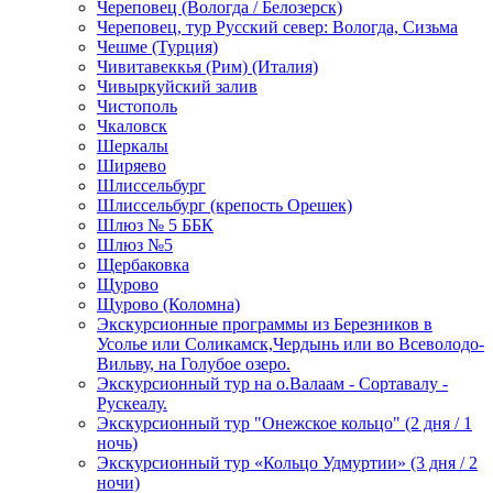
Череповец (Вологда / Белозерск)
Череповец, тур Русский север: Вологда, Сизьма
Чешме (Турция)
Чивитавеккья (Рим) (Италия)
Чивыркуйский залив
Чистополь
Чкаловск
Шеркалы
Ширяево
Шлиссельбург
Шлиссельбург (крепость Орешек)
Шлюз № 5 ББК
Шлюз №5
Щербаковка
Щурово
Щурово (Коломна)
Экскурсионные программы из Березников в
Усолье или Соликамск,Чердынь или во Всеволодо-
Вильву, на Голубое озеро.
Экскурсионный тур на о.Валаам - Сортавалу -
Рускеалу.
Экскурсионный тур "Онежское кольцо" (2 дня / 1
ночь)
Экскурсионный тур «Кольцо Удмуртии» (3 дня / 2
ночи)