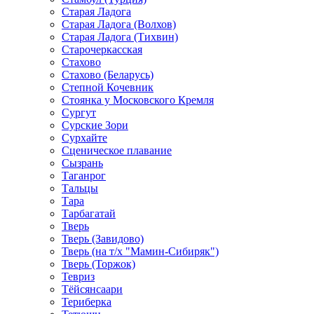
Старая Ладога
Старая Ладога (Волхов)
Старая Ладога (Тихвин)
Старочеркасская
Стахово
Стахово (Беларусь)
Степной Кочевник
Стоянка у Московского Кремля
Сургут
Сурские Зори
Сурхайте
Сценическое плавание
Сызрань
Таганрог
Тальцы
Тара
Тарбагатай
Тверь
Тверь (Завидово)
Тверь (на т/х "Мамин-Сибиряк")
Тверь (Торжок)
Тевриз
Тёйсянсаари
Териберка