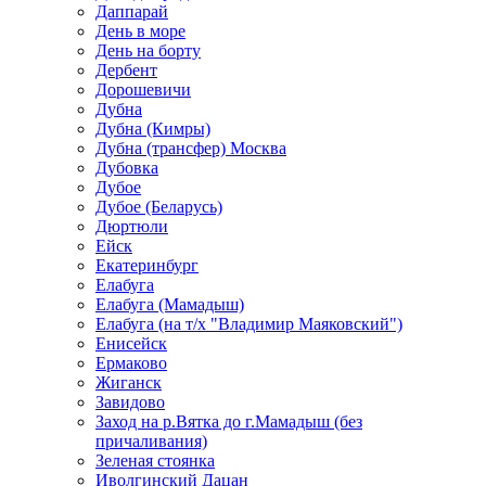
Даппарай
День в море
День на борту
Дербент
Дорошевичи
Дубна
Дубна (Кимры)
Дубна (трансфер) Москва
Дубовка
Дубое
Дубое (Беларусь)
Дюртюли
Ейск
Екатеринбург
Елабуга
Елабуга (Мамадыш)
Елабуга (на т/х "Владимир Маяковский")
Енисейск
Ермаково
Жиганск
Завидово
Заход на р.Вятка до г.Мамадыш (без
причаливания)
Зеленая стоянка
Иволгинский Дацан