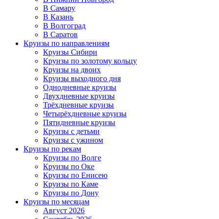
В Самару
В Казань
В Волгоград
В Саратов
Круизы по направлениям
Круизы Сибири
Круизы по золотому кольцу
Круизы на двоих
Круизы выходного дня
Однодневные круизы
Двухдневные круизы
Трёхдневные круизы
Четырёхдневные круизы
Пятидневные круизы
Круизы с детьми
Круизы с ужином
Круизы по рекам
Круизы по Волге
Круизы по Оке
Круизы по Енисею
Круизы по Каме
Круизы по Дону
Круизы по месяцам
Август 2026