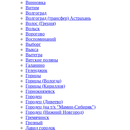
Винновка
Витим
Волгоград
Волгоград (трансфер) Астрахань
Волос (Греция)
Вольск
Ворогово
Воспоминаний
Выборг
Выкса
Вытегра
Вятские поляны
Галанино
Геленджик
Горицы
Горицы (Вологда)
Горицы (Кириллов)
Горнокнязевск
Городец
Городец (Дивеево)
Городец (на т/х "Мамин-Сибиряк")
Городец (Нижний Новгород)
Гремячинск
Грозный
Давид городок