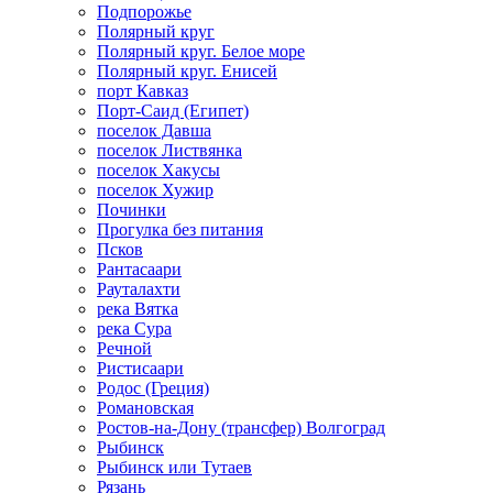
Подпорожье
Полярный круг
Полярный круг. Белое море
Полярный круг. Енисей
порт Кавказ
Порт-Саид (Египет)
поселок Давша
поселок Листвянка
поселок Хакусы
поселок Хужир
Починки
Прогулка без питания
Псков
Рантасаари
Рауталахти
река Вятка
река Сура
Речной
Ристисаари
Родос (Греция)
Романовская
Ростов-на-Дону (трансфер) Волгоград
Рыбинск
Рыбинск или Тутаев
Рязань