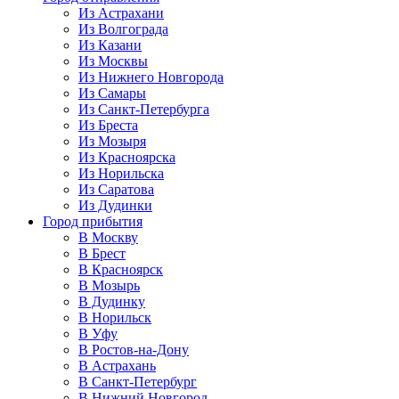
Из Астрахани
Из Волгограда
Из Казани
Из Москвы
Из Нижнего Новгорода
Из Самары
Из Санкт-Петербурга
Из Бреста
Из Мозыря
Из Красноярска
Из Норильска
Из Саратова
Из Дудинки
Город прибытия
В Москву
В Брест
В Красноярск
В Мозырь
В Дудинку
В Норильск
В Уфу
В Ростов-на-Дону
В Астрахань
В Санкт-Петербург
В Нижний Новгород