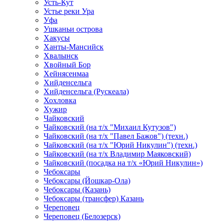
Усть-Кут
Устье реки Ура
Уфа
Ушканьи острова
Хакусы
Ханты-Мансийск
Хвалынск
Хвойный Бор
Хейнясенмаа
Хийденсельга
Хийденсельга (Рускеала)
Хохловка
Хужир
Чайковский
Чайковский (на т/х "Михаил Кутузов")
Чайковский (на т/х "Павел Бажов") (техн.)
Чайковский (на т/х "Юрий Никулин") (техн.)
Чайковский (на т/х Владимир Маяковский)
Чайковский (посадка на т/х «Юрий Никулин»)
Чебоксары
Чебоксары (Йошкар-Ола)
Чебоксары (Казань)
Чебоксары (трансфер) Казань
Череповец
Череповец (Белозерск)