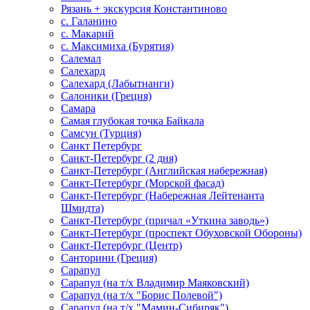
Рязань + экскурсия Константиново
с. Галанино
с. Макарий
с. Максимиха (Бурятия)
Салемал
Салехард
Салехард (Лабытнанги)
Салоники (Греция)
Самара
Самая глубокая точка Байкала
Самсун (Турция)
Санкт Петербург
Санкт-Петербург (2 дня)
Санкт-Петербург (Английская набережная)
Санкт-Петербург (Морской фасад)
Санкт-Петербург (Набережная Лейтенанта
Шмидта)
Санкт-Петербург (причал «Уткина заводь»)
Санкт-Петербург (проспект Обуховской Обороны)
Санкт-Петербург (Центр)
Санторини (Греция)
Сарапул
Сарапул (на т/х Владимир Маяковский)
Сарапул (на т/х "Борис Полевой")
Сарапул (на т/х "Мамин-Сибиряк")