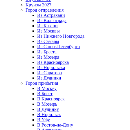
Круизы 2027
Город отправления
Из Астрахани
Из Волгограда
Из Казани
Из Москвы
Из Нижнего Новгорода
Из Самары
Из Санкт-Петербурга
Из Бреста
Из Мозыря
Из Красноярска
Из Норильска
Из Саратова
Из Дудинки
Город прибытия
В Москву
В Брест
В Красноярск
В Мозырь
В Дудинку
В Норильск
В Уфу
В Ростов-на-Дону