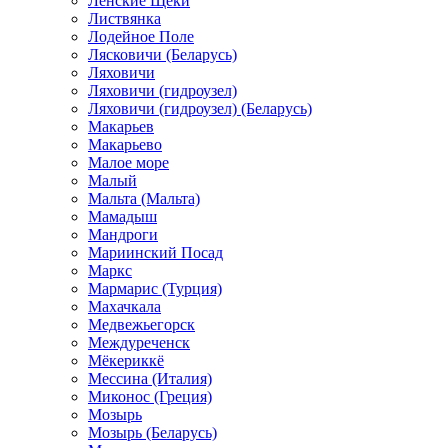
Ленские Щеки
Листвянка
Лодейное Поле
Лясковичи (Беларусь)
Ляховичи
Ляховичи (гидроузел)
Ляховичи (гидроузел) (Беларусь)
Макарьев
Макарьево
Малое море
Малый
Мальта (Мальта)
Мамадыш
Мандроги
Мариинский Посад
Маркс
Мармарис (Турция)
Махачкала
Медвежьегорск
Междуреченск
Мёкериккё
Мессина (Италия)
Миконос (Греция)
Мозырь
Мозырь (Беларусь)