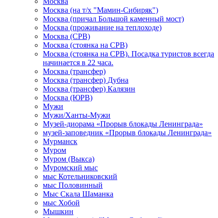
Москва
Москва (на т/х "Мамин-Сибиряк")
Москва (причал Большой каменный мост)
Москва (проживание на теплоходе)
Москва (СРВ)
Москва (стоянка на СРВ)
Москва (стоянка на СРВ). Посадка туристов всегда
начинается в 22 часа.
Москва (трансфер)
Москва (трансфер) Дубна
Москва (трансфер) Калязин
Москва (ЮРВ)
Мужи
Мужи/Ханты-Мужи
Музей-диорама «Прорыв блокады Ленинграда»
музей-заповедник «Прорыв блокады Ленинграда»
Мурманск
Муром
Муром (Выкса)
Муромский мыс
мыс Котельниковский
мыс Половинный
Мыс Скала Шаманка
мыс Хобой
Мышкин