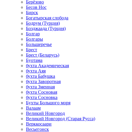
Берёзово
Бесов Нос
Бирск
Богатырская слобода
Бодрум (Турция)
Бозджаада (Турция)
Болгар
Болгары
Большеречье
Брест
Брест (Беларусь)
Буотама
бухта Академическая
бухта Аяя
бухта Бабушка
бухта Заворотная
бухта Змеиная
бухта Сосновая
бухта Сосновка
Бухты Большого моря
Валаам
Великий Новгород
Великий Новгород (Старая Русса)
Верккосаари
Весьегонск