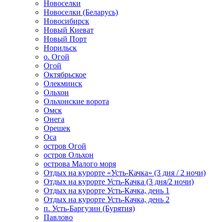
Новоселки
Новоселки (Беларусь)
Новосибирск
Новый Киеват
Новый Порт
Норильск
о. Огой
Огой
Октябрьское
Олекминск
Ольхон
Ольхонские ворота
Омск
Онега
Орешек
Оса
остров Огой
остров Ольхон
острова Малого моря
Отдых на курорте «Усть-Качка» (3 дня / 2 ночи)
Отдых на курорте Усть-Качка (3 дня/2 ночи)
Отдых на курорте Усть-Качка, день 1
Отдых на курорте Усть-Качка, день 2
п. Усть-Баргузин (Бурятия)
Павлово