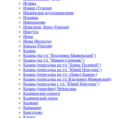
Игарка
Измир (Турция)
Икшинское водохранилище
Ильевка
Импиниеми
Ираклион, Крит (Греция)
Иркутск
Ирма
Ирма (Вологда)
Кавала (Греция)
Казань
Казань (на т/х "Владимир Маяковский")
Казань (на т/х "Мамин-Сибиряк")
Казань (пересадка на т/х "Борис Полевой")
Казань (пересадка на т/х "Юрий Никулин")
Казань (пересадка на т/х «Павел Бажов»)
Казань (пересадка на т/х Владимир Маяковский)
Казань (пересадка с т/х "Юрий Никулин")
Казань (трансфер) Чебоксары
Казачинские пороги
Казачинский порог
Калязин
Камышин
Канготово
Караул