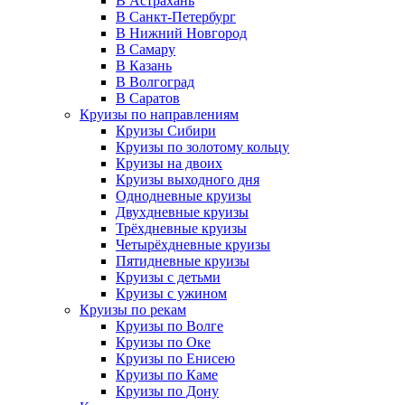
В Астрахань
В Санкт-Петербург
В Нижний Новгород
В Самару
В Казань
В Волгоград
В Саратов
Круизы по направлениям
Круизы Сибири
Круизы по золотому кольцу
Круизы на двоих
Круизы выходного дня
Однодневные круизы
Двухдневные круизы
Трёхдневные круизы
Четырёхдневные круизы
Пятидневные круизы
Круизы с детьми
Круизы с ужином
Круизы по рекам
Круизы по Волге
Круизы по Оке
Круизы по Енисею
Круизы по Каме
Круизы по Дону