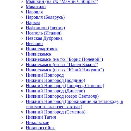
Мышкин (на т/х "Мамин-Сибиряк")
Мякисало
Наровля
Наровля (Беларусь)
Нарым
Нафплион (Греция)
Неаполь (Италия)
Невская Дубровка
Неелово
Нижневартовск
Нижнекамск
Нижнекамск (на т/х "Борис Полевой")
Нижнекамск (на т/х "Павел Бажов")
Нижнекамск (на т/х "Юрий Никулин")
Нижний Новгород
Нижний Новгород (Болдино)
Нижний Новгород (Городец, Семенов)
Нижний Новгород (Дивеево)
Нижний Новгород (озеро Светлояр)
Нижний Новгород (проживание на теплоходе, в
стоимость включен завтрак)
Нижний Новгород (Семенов)
Нижний Тагил
Никольское
Новороссийск