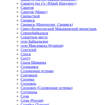
Сарапул (на т/х «Юрий Никулин»)
Саратов
Саратов (Маркс)
Свирьстрой
Свияжск
Свияжск (Иннополис, Свияжск)
Свято-Вознесенский Макарьевский монастырь
Северобайкальск
Секретное место
село Байкальское
село Максимиха (Бурятия)
Сенгилей
Синск
Ситту
Скала Шаманка
Соликамск
Соловецкие острова
Сортавала
Сосенки
Сосновец
Сосновец (Соловецкие острова)
Соттинцы
Сочи
Сочи (Россия)
Стамбул (Турция)