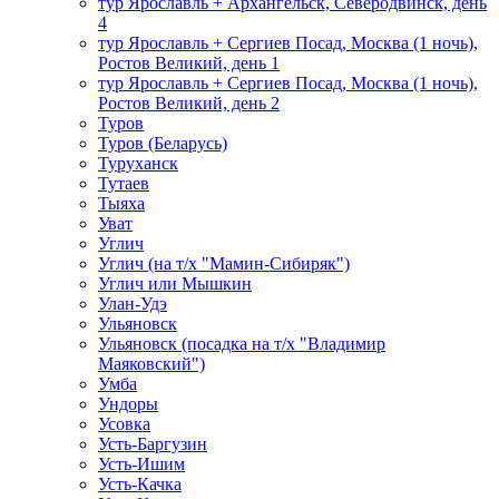
тур Ярославль + Архангельск, Северодвинск, день
4
тур Ярославль + Сергиев Посад, Москва (1 ночь),
Ростов Великий, день 1
тур Ярославль + Сергиев Посад, Москва (1 ночь),
Ростов Великий, день 2
Туров
Туров (Беларусь)
Туруханск
Тутаев
Тыяха
Уват
Углич
Углич (на т/х "Мамин-Сибиряк")
Углич или Мышкин
Улан-Удэ
Ульяновск
Ульяновск (посадка на т/х "Владимир
Маяковский")
Умба
Ундоры
Усовка
Усть-Баргузин
Усть-Ишим
Усть-Качка