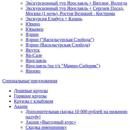
Экскурсионный тур Ярославль + Вятское, Вологда
Экскурсионный тур Ярославль + Сергиев Посад,
Москва (1 ночь), Ростов Великий - Кострома
Экскурсия Елабуга + Казань
Юрино
Юрьевец
Ядрин
Ядрин ("Васильсурская Слобода")
Ядрин (Васильсурская Слобода)
Якутск
Яр-Сале
Ярославль
Ярославль (на т/х "Мамин-Сибиряк")
Ярцево
Специальные предложения
Дешевые круизы
Горящие круизы
Круизы с кэшбэком
Акции
Дополнительная скидка 10 000 рублей на нижнюю
палубу!
Акция «Выгодный курс»
Скидка имениннику