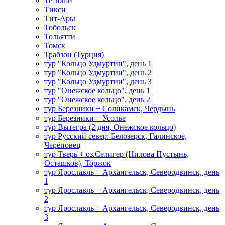
Тетюши
Тикси
Тит-Ары
Тобольск
Тольятти
Томск
Трабзон (Турция)
тур "Кольцо Удмуртии", день 1
тур "Кольцо Удмуртии", день 2
тур "Кольцо Удмуртии", день 3
тур "Онежское кольцо", день 1
тур "Онежское кольцо", день 2
тур Березники + Соликамск, Чердынь
тур Березники + Усолье
тур Вытегра (2 дня, Онежское кольцо)
тур Русский север: Белозерск, Галинское,
Череповец
тур Тверь + оз.Селигер (Нилова Пустынь,
Осташков), Торжок
тур Ярославль + Архангельск, Северодвинск, день
1
тур Ярославль + Архангельск, Северодвинск, день
2
тур Ярославль + Архангельск, Северодвинск, день
3