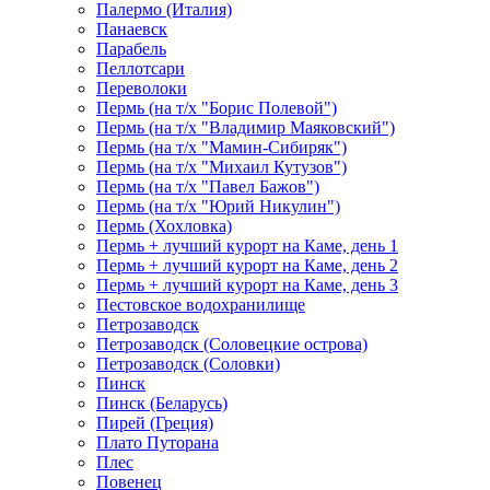
Палермо (Италия)
Панаевск
Парабель
Пеллотсари
Переволоки
Пермь (на т/х "Борис Полевой")
Пермь (на т/х "Владимир Маяковский")
Пермь (на т/х "Мамин-Сибиряк")
Пермь (на т/х "Михаил Кутузов")
Пермь (на т/х "Павел Бажов")
Пермь (на т/х "Юрий Никулин")
Пермь (Хохловка)
Пермь + лучший курорт на Каме, день 1
Пермь + лучший курорт на Каме, день 2
Пермь + лучший курорт на Каме, день 3
Пестовское водохранилище
Петрозаводск
Петрозаводск (Соловецкие острова)
Петрозаводск (Соловки)
Пинск
Пинск (Беларусь)
Пирей (Греция)
Плато Путорана
Плес
Повенец