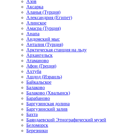
Азов
Аксарка
Аланья (Турция)
Александрия (Египет)
Алинское
Амасра (Турция)
Анапа
Андомский мыс
Анталия (Турция)
Арктическая станция на льду
Архангельск
Атаманово
Афон (Греция)
Ахтуба
Ашдод (Израиль)
Байкальское
Балаково
Балаково (Хвалынск)
Барабаново
Баргузинская долина
Баргузинский залив
Бахта
Баяндаевский Этнографический музей
Беломорск
Березники