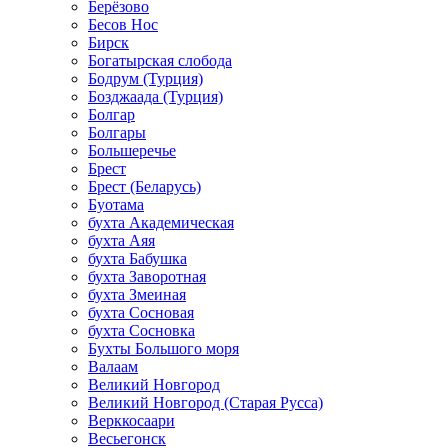
Берёзово
Бесов Нос
Бирск
Богатырская слобода
Бодрум (Турция)
Бозджаада (Турция)
Болгар
Болгары
Большеречье
Брест
Брест (Беларусь)
Буотама
бухта Академическая
бухта Аяя
бухта Бабушка
бухта Заворотная
бухта Змеиная
бухта Сосновая
бухта Сосновка
Бухты Большого моря
Валаам
Великий Новгород
Великий Новгород (Старая Русса)
Верккосаари
Весьегонск