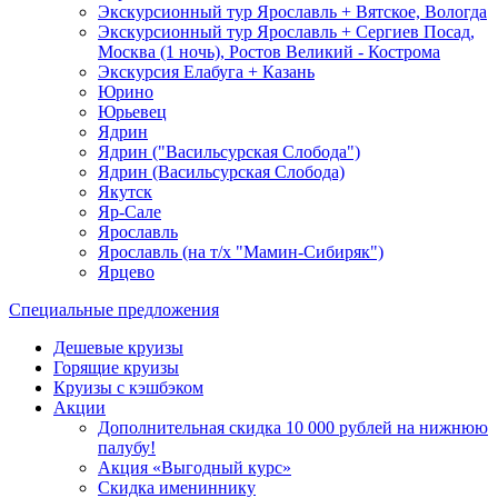
Экскурсионный тур Ярославль + Вятское, Вологда
Экскурсионный тур Ярославль + Сергиев Посад,
Москва (1 ночь), Ростов Великий - Кострома
Экскурсия Елабуга + Казань
Юрино
Юрьевец
Ядрин
Ядрин ("Васильсурская Слобода")
Ядрин (Васильсурская Слобода)
Якутск
Яр-Сале
Ярославль
Ярославль (на т/х "Мамин-Сибиряк")
Ярцево
Специальные предложения
Дешевые круизы
Горящие круизы
Круизы с кэшбэком
Акции
Дополнительная скидка 10 000 рублей на нижнюю
палубу!
Акция «Выгодный курс»
Скидка имениннику