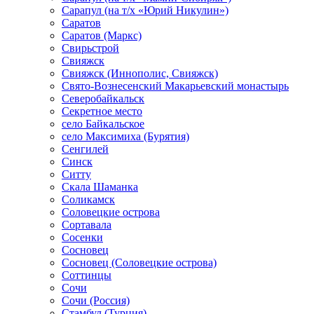
Сарапул (на т/х «Юрий Никулин»)
Саратов
Саратов (Маркс)
Свирьстрой
Свияжск
Свияжск (Иннополис, Свияжск)
Свято-Вознесенский Макарьевский монастырь
Северобайкальск
Секретное место
село Байкальское
село Максимиха (Бурятия)
Сенгилей
Синск
Ситту
Скала Шаманка
Соликамск
Соловецкие острова
Сортавала
Сосенки
Сосновец
Сосновец (Соловецкие острова)
Соттинцы
Сочи
Сочи (Россия)
Стамбул (Турция)