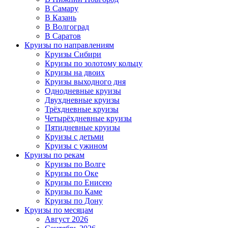
В Самару
В Казань
В Волгоград
В Саратов
Круизы по направлениям
Круизы Сибири
Круизы по золотому кольцу
Круизы на двоих
Круизы выходного дня
Однодневные круизы
Двухдневные круизы
Трёхдневные круизы
Четырёхдневные круизы
Пятидневные круизы
Круизы с детьми
Круизы с ужином
Круизы по рекам
Круизы по Волге
Круизы по Оке
Круизы по Енисею
Круизы по Каме
Круизы по Дону
Круизы по месяцам
Август 2026