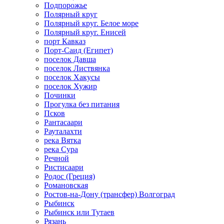
Подпорожье
Полярный круг
Полярный круг. Белое море
Полярный круг. Енисей
порт Кавказ
Порт-Саид (Египет)
поселок Давша
поселок Листвянка
поселок Хакусы
поселок Хужир
Починки
Прогулка без питания
Псков
Рантасаари
Рауталахти
река Вятка
река Сура
Речной
Ристисаари
Родос (Греция)
Романовская
Ростов-на-Дону (трансфер) Волгоград
Рыбинск
Рыбинск или Тутаев
Рязань