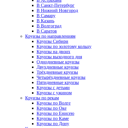
В Астрахань
В Санкт-Петербург
В Нижний Новгород
В Самару
В Казань
В Волгоград
В Саратов
Круизы по направлениям
Круизы Сибири
Круизы по золотому кольцу
Круизы на двоих
Круизы выходного дня
Однодневные круизы
Двухдневные круизы
Трёхдневные круизы
Четырёхдневные круизы
Пятидневные круизы
Круизы с детьми
Круизы с ужином
Круизы по рекам
Круизы по Волге
Круизы по Оке
Круизы по Енисею
Круизы по Каме
Круизы по Дону