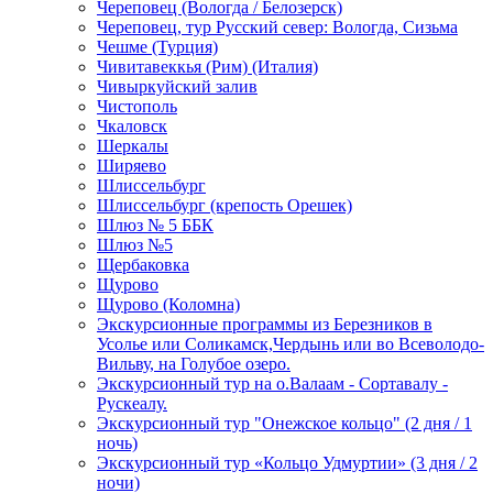
Череповец (Вологда / Белозерск)
Череповец, тур Русский север: Вологда, Сизьма
Чешме (Турция)
Чивитавеккья (Рим) (Италия)
Чивыркуйский залив
Чистополь
Чкаловск
Шеркалы
Ширяево
Шлиссельбург
Шлиссельбург (крепость Орешек)
Шлюз № 5 ББК
Шлюз №5
Щербаковка
Щурово
Щурово (Коломна)
Экскурсионные программы из Березников в
Усолье или Соликамск,Чердынь или во Всеволодо-
Вильву, на Голубое озеро.
Экскурсионный тур на о.Валаам - Сортавалу -
Рускеалу.
Экскурсионный тур "Онежское кольцо" (2 дня / 1
ночь)
Экскурсионный тур «Кольцо Удмуртии» (3 дня / 2
ночи)