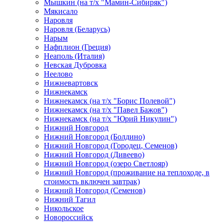
Мышкин (на т/х "Мамин-Сибиряк")
Мякисало
Наровля
Наровля (Беларусь)
Нарым
Нафплион (Греция)
Неаполь (Италия)
Невская Дубровка
Неелово
Нижневартовск
Нижнекамск
Нижнекамск (на т/х "Борис Полевой")
Нижнекамск (на т/х "Павел Бажов")
Нижнекамск (на т/х "Юрий Никулин")
Нижний Новгород
Нижний Новгород (Болдино)
Нижний Новгород (Городец, Семенов)
Нижний Новгород (Дивеево)
Нижний Новгород (озеро Светлояр)
Нижний Новгород (проживание на теплоходе, в
стоимость включен завтрак)
Нижний Новгород (Семенов)
Нижний Тагил
Никольское
Новороссийск