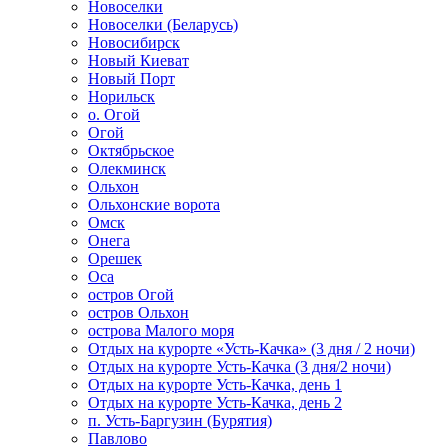
Новоселки
Новоселки (Беларусь)
Новосибирск
Новый Киеват
Новый Порт
Норильск
о. Огой
Огой
Октябрьское
Олекминск
Ольхон
Ольхонские ворота
Омск
Онега
Орешек
Оса
остров Огой
остров Ольхон
острова Малого моря
Отдых на курорте «Усть-Качка» (3 дня / 2 ночи)
Отдых на курорте Усть-Качка (3 дня/2 ночи)
Отдых на курорте Усть-Качка, день 1
Отдых на курорте Усть-Качка, день 2
п. Усть-Баргузин (Бурятия)
Павлово