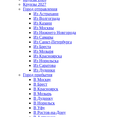
Круизы 2027
Город отправления
Из Астрахани
Из Волгограда
Из Казани
Из Москвы
Из Нижнего Новгорода
Из Самары
Из Санкт-Петербурга
Из Бреста
Из Мозыря
Из Красноярска
Из Норильска
Из Саратова
Из Дудинки
Город прибытия
В Москву
В Брест
В Красноярск
В Мозырь
В Дудинку
В Норильск
В Уфу
В Ростов-на-Дону