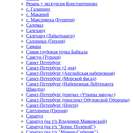
Рязань + экскурсия Константиново
с. Галанино
с. Макарий
с. Максимиха (Бурятия)
Салемал
Салехард
Салехард (Лабытнанги)
Салоники (Греция)
Самара
Самая глубокая точка Байкала
Самсун (Турция)
Санкт Петербург
Санкт-Петербург (2 дня)
Санкт-Петербург (Английская набережная)
Санкт-Петербург (Морской фасад)
Санкт-Петербург (Набережная Лейтенанта
Шмидта)
Санкт-Петербург (причал «Уткина заводь»)
Санкт-Петербург (проспект Обуховской Обороны)
Санкт-Петербург (Центр)
Санторини (Греция)
Сарапул
Сарапул (на т/х Владимир Маяковский)
Сарапул (на т/х "Борис Полевой")
Сарапул (на т/х "Мамин-Сибиряк")