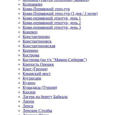
Колпашево
Коми-Пермяцкий этно-тур
Коми-Пермяцкий этно-тур (3 дня / 2 ночи)
Коми-пермяцкий этнотур, день 1
Коми-пермяцкий этнотур, день 2
Коми-пермяцкий этнотур, день 3
Коневец
Константиново
Константиновск
Константиновская
Коприно
Кострома
Кострома (на т/х "Мамин-Сибиряк")
Крепость Орешек
Крит (Греция)
Крымский мост
Кугрисари
Кузино
Кушадасы (Турция)
Кюсюр
Лагерь на берегу Байкала
Лаппи
Ленск
Ленские Столбы