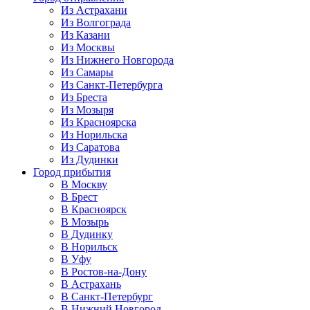
Из Астрахани
Из Волгограда
Из Казани
Из Москвы
Из Нижнего Новгорода
Из Самары
Из Санкт-Петербурга
Из Бреста
Из Мозыря
Из Красноярска
Из Норильска
Из Саратова
Из Дудинки
Город прибытия
В Москву
В Брест
В Красноярск
В Мозырь
В Дудинку
В Норильск
В Уфу
В Ростов-на-Дону
В Астрахань
В Санкт-Петербург
В Нижний Новгород