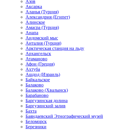
Азов
Аксарка
Аланья (Турция)
Александрия (Египет)
Алинское
Амасра (Турция)
Анапа
Андомский мыс
Анталия (Турция)
Арктическая станция на льду
Архангельск
Атаманово
Афон (Греция)
Ахтуба
Ашдод (Израиль)
Байкальское
Балаково
Балаково (Хвалынск)
Барабаново
Баргузинская долина
Баргузинский залив
Бахта
Баяндаевский Этнографический музей
Беломорск
Березники