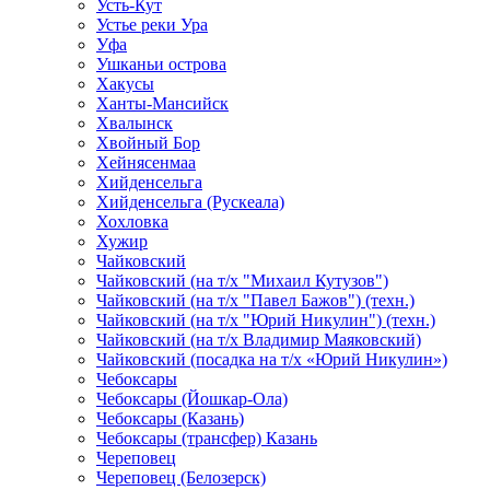
Усть-Кут
Устье реки Ура
Уфа
Ушканьи острова
Хакусы
Ханты-Мансийск
Хвалынск
Хвойный Бор
Хейнясенмаа
Хийденсельга
Хийденсельга (Рускеала)
Хохловка
Хужир
Чайковский
Чайковский (на т/х "Михаил Кутузов")
Чайковский (на т/х "Павел Бажов") (техн.)
Чайковский (на т/х "Юрий Никулин") (техн.)
Чайковский (на т/х Владимир Маяковский)
Чайковский (посадка на т/х «Юрий Никулин»)
Чебоксары
Чебоксары (Йошкар-Ола)
Чебоксары (Казань)
Чебоксары (трансфер) Казань
Череповец
Череповец (Белозерск)