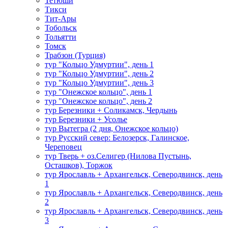
Тетюши
Тикси
Тит-Ары
Тобольск
Тольятти
Томск
Трабзон (Турция)
тур "Кольцо Удмуртии", день 1
тур "Кольцо Удмуртии", день 2
тур "Кольцо Удмуртии", день 3
тур "Онежское кольцо", день 1
тур "Онежское кольцо", день 2
тур Березники + Соликамск, Чердынь
тур Березники + Усолье
тур Вытегра (2 дня, Онежское кольцо)
тур Русский север: Белозерск, Галинское,
Череповец
тур Тверь + оз.Селигер (Нилова Пустынь,
Осташков), Торжок
тур Ярославль + Архангельск, Северодвинск, день
1
тур Ярославль + Архангельск, Северодвинск, день
2
тур Ярославль + Архангельск, Северодвинск, день
3