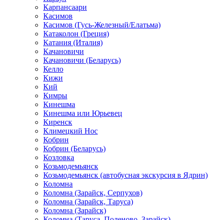
Карпансаари
Касимов
Касимов (Гусь-Железный/Елатьма)
Катаколон (Греция)
Катания (Италия)
Качановичи
Качановичи (Беларусь)
Келло
Кижи
Кий
Кимры
Кинешма
Кинешма или Юрьевец
Киренск
Климецкий Нос
Кобрин
Кобрин (Беларусь)
Козловка
Козьмодемьянск
Козьмодемьянск (автобусная экскурсия в Ядрин)
Коломна
Коломна (Зарайск, Серпухов)
Коломна (Зарайск, Таруса)
Коломна (Зарайск)
Коломна (Таруса, Поленово, Зарайск)