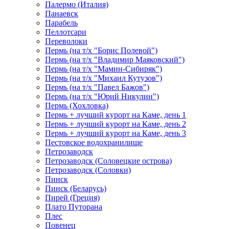
Палермо (Италия)
Панаевск
Парабель
Пеллотсари
Переволоки
Пермь (на т/х "Борис Полевой")
Пермь (на т/х "Владимир Маяковский")
Пермь (на т/х "Мамин-Сибиряк")
Пермь (на т/х "Михаил Кутузов")
Пермь (на т/х "Павел Бажов")
Пермь (на т/х "Юрий Никулин")
Пермь (Хохловка)
Пермь + лучший курорт на Каме, день 1
Пермь + лучший курорт на Каме, день 2
Пермь + лучший курорт на Каме, день 3
Пестовское водохранилище
Петрозаводск
Петрозаводск (Соловецкие острова)
Петрозаводск (Соловки)
Пинск
Пинск (Беларусь)
Пирей (Греция)
Плато Путорана
Плес
Повенец