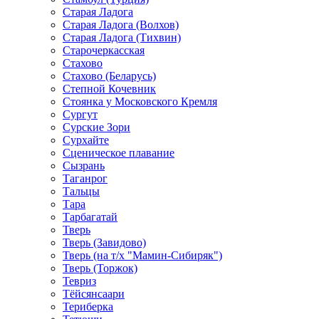
Старая Ладога
Старая Ладога (Волхов)
Старая Ладога (Тихвин)
Старочеркасская
Стахово
Стахово (Беларусь)
Степной Кочевник
Стоянка у Московского Кремля
Сургут
Сурские Зори
Сурхайте
Сценическое плавание
Сызрань
Таганрог
Тальцы
Тара
Тарбагатай
Тверь
Тверь (Завидово)
Тверь (на т/х "Мамин-Сибиряк")
Тверь (Торжок)
Тевриз
Тёйсянсаари
Териберка