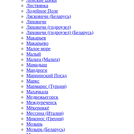
Ленские Щеки
Листвянка
Лодейное Поле
Лясковичи (Беларусь)
Ляховичи
Ляховичи (гидроузел)
Ляховичи (гидроузел) (Беларусь)
Макарьев
Макарьево
Малое море
Малый
Мальта (Мальта)
Мамадыш
Мандроги
Мариинский Посад
Маркс
Мармарис (Турция)
Махачкала
Медвежьегорск
Междуреченск
Мёкериккё
Мессина (Италия)
Миконос (Греция)
Мозырь
Мозырь (Беларусь)