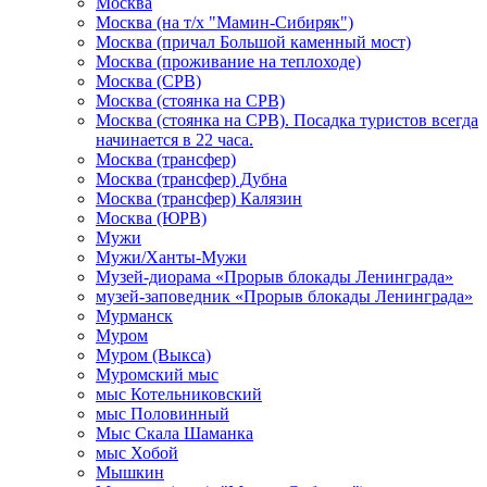
Москва
Москва (на т/х "Мамин-Сибиряк")
Москва (причал Большой каменный мост)
Москва (проживание на теплоходе)
Москва (СРВ)
Москва (стоянка на СРВ)
Москва (стоянка на СРВ). Посадка туристов всегда
начинается в 22 часа.
Москва (трансфер)
Москва (трансфер) Дубна
Москва (трансфер) Калязин
Москва (ЮРВ)
Мужи
Мужи/Ханты-Мужи
Музей-диорама «Прорыв блокады Ленинграда»
музей-заповедник «Прорыв блокады Ленинграда»
Мурманск
Муром
Муром (Выкса)
Муромский мыс
мыс Котельниковский
мыс Половинный
Мыс Скала Шаманка
мыс Хобой
Мышкин