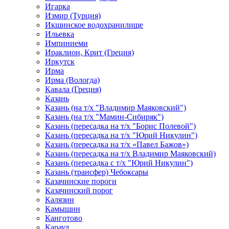
Игарка
Измир (Турция)
Икшинское водохранилище
Ильевка
Импиниеми
Ираклион, Крит (Греция)
Иркутск
Ирма
Ирма (Вологда)
Кавала (Греция)
Казань
Казань (на т/х "Владимир Маяковский")
Казань (на т/х "Мамин-Сибиряк")
Казань (пересадка на т/х "Борис Полевой")
Казань (пересадка на т/х "Юрий Никулин")
Казань (пересадка на т/х «Павел Бажов»)
Казань (пересадка на т/х Владимир Маяковский)
Казань (пересадка с т/х "Юрий Никулин")
Казань (трансфер) Чебоксары
Казачинские пороги
Казачинский порог
Калязин
Камышин
Канготово
Караул