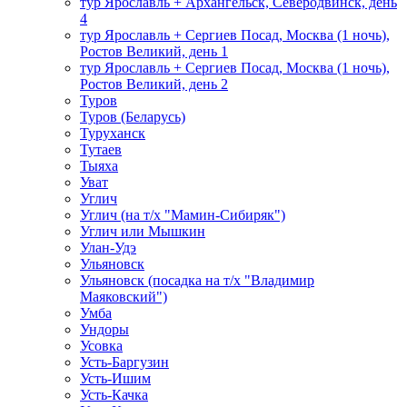
тур Ярославль + Архангельск, Северодвинск, день
4
тур Ярославль + Сергиев Посад, Москва (1 ночь),
Ростов Великий, день 1
тур Ярославль + Сергиев Посад, Москва (1 ночь),
Ростов Великий, день 2
Туров
Туров (Беларусь)
Туруханск
Тутаев
Тыяха
Уват
Углич
Углич (на т/х "Мамин-Сибиряк")
Углич или Мышкин
Улан-Удэ
Ульяновск
Ульяновск (посадка на т/х "Владимир
Маяковский")
Умба
Ундоры
Усовка
Усть-Баргузин
Усть-Ишим
Усть-Качка