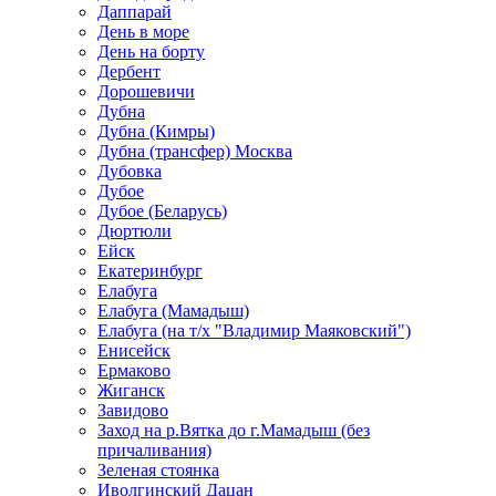
Даппарай
День в море
День на борту
Дербент
Дорошевичи
Дубна
Дубна (Кимры)
Дубна (трансфер) Москва
Дубовка
Дубое
Дубое (Беларусь)
Дюртюли
Ейск
Екатеринбург
Елабуга
Елабуга (Мамадыш)
Елабуга (на т/х "Владимир Маяковский")
Енисейск
Ермаково
Жиганск
Завидово
Заход на р.Вятка до г.Мамадыш (без
причаливания)
Зеленая стоянка
Иволгинский Дацан