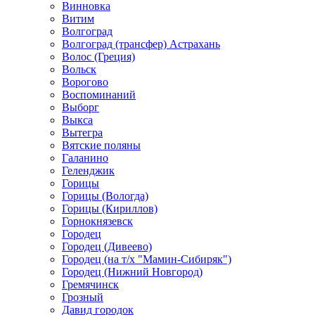
Винновка
Витим
Волгоград
Волгоград (трансфер) Астрахань
Волос (Греция)
Вольск
Ворогово
Воспоминаний
Выборг
Выкса
Вытегра
Вятские поляны
Галанино
Геленджик
Горицы
Горицы (Вологда)
Горицы (Кириллов)
Горнокнязевск
Городец
Городец (Дивеево)
Городец (на т/х "Мамин-Сибиряк")
Городец (Нижний Новгород)
Гремячинск
Грозный
Давид городок