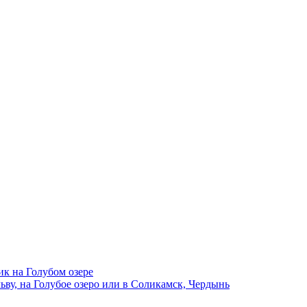
ик на Голубом озере
ву, на Голубое озеро или в Соликамск, Чердынь