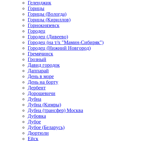
Геленджик
Горицы
Горицы (Вологда)
Горицы (Кириллов)
Горнокнязевск
Городец
Городец (Дивеево)
Городец (на т/х "Мамин-Сибиряк")
Городец (Нижний Новгород)
Гремячинск
Грозный
Давид городок
Даппарай
День в море
День на борту
Дербент
Дорошевичи
Дубна
Дубна (Кимры)
Дубна (трансфер) Москва
Дубовка
Дубое
Дубое (Беларусь)
Дюртюли
Ейск