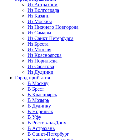
Из Астрахани
Из Волгограда
Из Казани
Из Москвы
Из Нижнего Новгорода
Из Самары
Из Санкт-Петербурга
Из Бреста
Из Мозыря
Из Красноярска
Из Норильска
Из Саратова
Из Дудинки
Город прибытия
В Москву
В Брест
В Красноярск
В Мозырь
В Дудинку
В Норильск
В Уфу
В Ростов-на-Дону
В Астрахань
В Санкт-Петербург
В Нижний Новгород