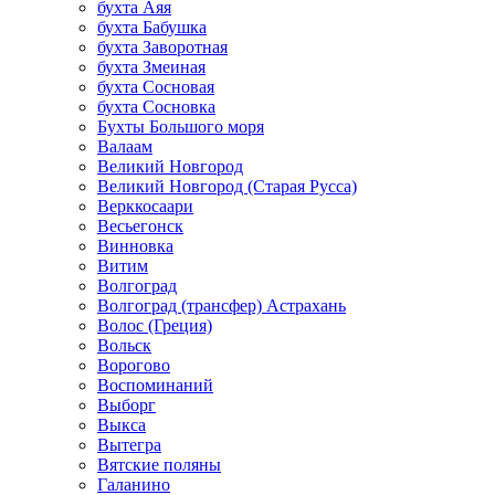
бухта Аяя
бухта Бабушка
бухта Заворотная
бухта Змеиная
бухта Сосновая
бухта Сосновка
Бухты Большого моря
Валаам
Великий Новгород
Великий Новгород (Старая Русса)
Верккосаари
Весьегонск
Винновка
Витим
Волгоград
Волгоград (трансфер) Астрахань
Волос (Греция)
Вольск
Ворогово
Воспоминаний
Выборг
Выкса
Вытегра
Вятские поляны
Галанино