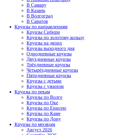
В Самару
В Казань
В Волгоград
В Саратов
Круизы по направлениям
Круизы Сибири
Круизы по золотому кольцу
Круизы на двоих
Круизы выходного дня
Однодневные круизы
Двухдневные круизы
Трёхдневные круизы
Четырёхдневные круизы
Пятидневные круизы
Круизы с детьми
Круизы с ужином
Круизы по рекам
Круизы по Волге
Круизы по Оке
Круизы по Енисею
Круизы по Каме
Круизы по Дону
Круизы по месяцам
Август 2026