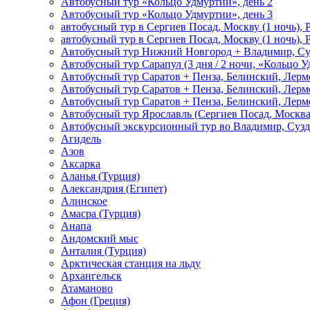
Автобусный тур «Кольцо Удмуртии», день 2
Автобусный тур «Кольцо Удмуртии», день 3
автобусный тур в Сергиев Посад, Москву (1 ночь), 
автобусный тур в Сергиев Посад, Москву (1 ночь), 
Автобусный тур Нижний Новгород + Владимир, Су
Автобусный тур Сарапул (3 дня / 2 ночи, «Кольцо 
Автобусный тур Саратов + Пенза, Белинский, Лермо
Автобусный тур Саратов + Пенза, Белинский, Лермо
Автобусный тур Саратов + Пенза, Белинский, Лермо
Автобусный тур Ярославль (Сергиев Посад, Москва 
Автобусный экскурсионный тур во Владимир, Сузд
Агидель
Азов
Аксарка
Аланья (Турция)
Александрия (Египет)
Алинское
Амасра (Турция)
Анапа
Андомский мыс
Анталия (Турция)
Арктическая станция на льду
Архангельск
Атаманово
Афон (Греция)