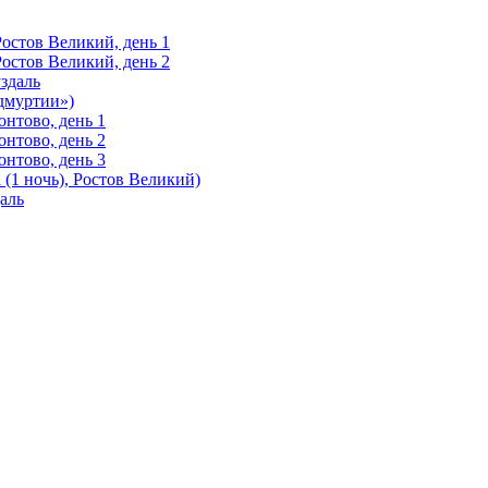
Ростов Великий, день 1
Ростов Великий, день 2
здаль
Удмуртии»)
нтово, день 1
нтово, день 2
нтово, день 3
(1 ночь), Ростов Великий)
аль