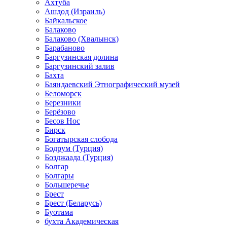
Ахтуба
Ашдод (Израиль)
Байкальское
Балаково
Балаково (Хвалынск)
Барабаново
Баргузинская долина
Баргузинский залив
Бахта
Баяндаевский Этнографический музей
Беломорск
Березники
Берёзово
Бесов Нос
Бирск
Богатырская слобода
Бодрум (Турция)
Бозджаада (Турция)
Болгар
Болгары
Большеречье
Брест
Брест (Беларусь)
Буотама
бухта Академическая