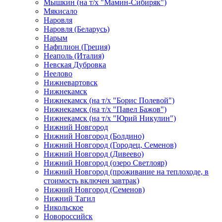
Мышкин (на т/х "Мамин-Сибиряк")
Мякисало
Наровля
Наровля (Беларусь)
Нарым
Нафплион (Греция)
Неаполь (Италия)
Невская Дубровка
Неелово
Нижневартовск
Нижнекамск
Нижнекамск (на т/х "Борис Полевой")
Нижнекамск (на т/х "Павел Бажов")
Нижнекамск (на т/х "Юрий Никулин")
Нижний Новгород
Нижний Новгород (Болдино)
Нижний Новгород (Городец, Семенов)
Нижний Новгород (Дивеево)
Нижний Новгород (озеро Светлояр)
Нижний Новгород (проживание на теплоходе, в
стоимость включен завтрак)
Нижний Новгород (Семенов)
Нижний Тагил
Никольское
Новороссийск