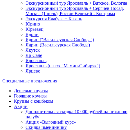
Экскурсионный тур Ярославль + Вятское, Вологда
Экскурсионный тур Ярославль + Сергиев Посад,
Москва (1 ночь), Ростов Великий - Кострома
Экскурсия Елабуга + Казань
Юрино
Юрьевец
Ядрин
Ядрин ("Васильсурская Слобода")
Ядрин (Васильсурская Слобода)
Якутск
Яр-Сале
Ярославль
Ярославль (на т/х "Мамин-Сибиряк")
Ярцево
Специальные предложения
Дешевые круизы
Горящие круизы
Круизы с кэшбэком
Акции
Дополнительная скидка 10 000 рублей на нижнюю
палубу!
Акция «Выгодный курс»
Скидка имениннику