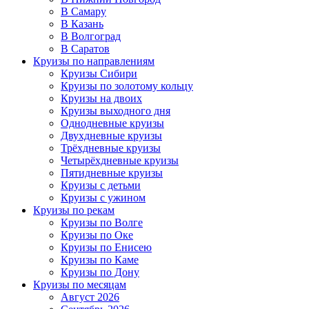
В Самару
В Казань
В Волгоград
В Саратов
Круизы по направлениям
Круизы Сибири
Круизы по золотому кольцу
Круизы на двоих
Круизы выходного дня
Однодневные круизы
Двухдневные круизы
Трёхдневные круизы
Четырёхдневные круизы
Пятидневные круизы
Круизы с детьми
Круизы с ужином
Круизы по рекам
Круизы по Волге
Круизы по Оке
Круизы по Енисею
Круизы по Каме
Круизы по Дону
Круизы по месяцам
Август 2026