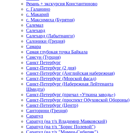
Рязань + экскурсия Константиново
с. Галанино
с. Макарий
с. Максимиха (Бурятия)
Салемал
Салехард
Салехард (Лабытнанги)
Салоники (Греция)
Самара
Самая глубокая точка Байкала
Самсун (Турция)
Санкт Петербург
Санкт-Петербург (2 дня)
Санкт-Петербург (Английская набережная)
Санкт-Петербург (Морской фасад)
Санкт-Петербург (Набережная Лейтенанта
Шмидта)
Санкт-Петербург (причал «Уткина заводь»)
Санкт-Петербург (проспект Обуховской Обороны)
Санкт-Петербург (Центр)
Санторини (Греция)
Сарапул
Сарапул (на т/х Владимир Маяковский)
Сарапул (на т/х "Борис Полевой")
Сарапул (на т/х "Мамин-Сибиряк")