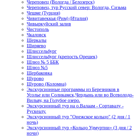
Череповец (Вологда / Белозерск)
Череповец, тур Русский север: Вологда, Сизьма
Чешме (Турция)
Чивитавеккья (Рим) (Италия)
Чивыркуйский залив
Чистополь
Чкаловск
Шеркалы
Ширяево
Шлиссельбург
Шлиссельбург (крепость Орешек)
Шлюз № 5 ББК
Шлюз №5
Щербаковка
Щурово
Щурово (Коломна)
Экскурсионные программы из Березников в
Усолье или Соликамск,Чердынь или во Всеволодо-
Вильву, на Голубое озеро.
Экскурсионный тур на о.Валаам - Сортавалу -
Рускеалу.
Экскурсионный тур "Онежское кольцо" (2 дня / 1
ночь)
Экскурсионный тур «Кольцо Удмуртии» (3 дня / 2
ночи)