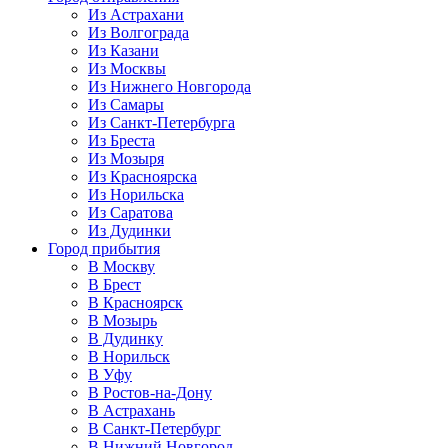
Из Астрахани
Из Волгограда
Из Казани
Из Москвы
Из Нижнего Новгорода
Из Самары
Из Санкт-Петербурга
Из Бреста
Из Мозыря
Из Красноярска
Из Норильска
Из Саратова
Из Дудинки
Город прибытия
В Москву
В Брест
В Красноярск
В Мозырь
В Дудинку
В Норильск
В Уфу
В Ростов-на-Дону
В Астрахань
В Санкт-Петербург
В Нижний Новгород