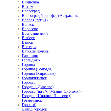
Винновка
Витим
Волгоград
Волгоград (трансфер) Астрахань
Волос (Греция)
Вольск
Ворогово
Воспоминаний
Выборг
Выкса
Вытегра
Вятские поляны
Галанино
Геленджик
Горицы
Горицы (Вологда)
Горицы (Кириллов)
Горнокнязевск
Городец
Городец (Дивеево)
Городец (на т/х "Мамин-Сибиряк")
Городец (Нижний Новгород)
Гремячинск
Грозный
Давид городок