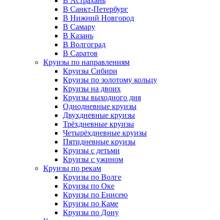
В Астрахань
В Санкт-Петербург
В Нижний Новгород
В Самару
В Казань
В Волгоград
В Саратов
Круизы по направлениям
Круизы Сибири
Круизы по золотому кольцу
Круизы на двоих
Круизы выходного дня
Однодневные круизы
Двухдневные круизы
Трёхдневные круизы
Четырёхдневные круизы
Пятидневные круизы
Круизы с детьми
Круизы с ужином
Круизы по рекам
Круизы по Волге
Круизы по Оке
Круизы по Енисею
Круизы по Каме
Круизы по Дону