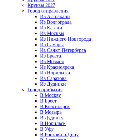
Круизы 2027
Город отправления
Из Астрахани
Из Волгограда
Из Казани
Из Москвы
Из Нижнего Новгорода
Из Самары
Из Санкт-Петербурга
Из Бреста
Из Мозыря
Из Красноярска
Из Норильска
Из Саратова
Из Дудинки
Город прибытия
В Москву
В Брест
В Красноярск
В Мозырь
В Дудинку
В Норильск
В Уфу
В Ростов-на-Дону