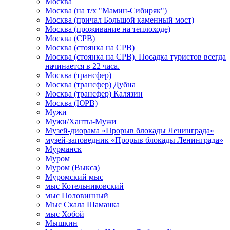
Москва
Москва (на т/х "Мамин-Сибиряк")
Москва (причал Большой каменный мост)
Москва (проживание на теплоходе)
Москва (СРВ)
Москва (стоянка на СРВ)
Москва (стоянка на СРВ). Посадка туристов всегда
начинается в 22 часа.
Москва (трансфер)
Москва (трансфер) Дубна
Москва (трансфер) Калязин
Москва (ЮРВ)
Мужи
Мужи/Ханты-Мужи
Музей-диорама «Прорыв блокады Ленинграда»
музей-заповедник «Прорыв блокады Ленинграда»
Мурманск
Муром
Муром (Выкса)
Муромский мыс
мыс Котельниковский
мыс Половинный
Мыс Скала Шаманка
мыс Хобой
Мышкин