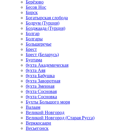
Берёзово
Бесов Нос
Бирск
Богатырская слобода
Бодрум (Турция)
Бозджаада (Турция)
Болгар
Болгары
Большеречье
Брест
Брест (Беларусь)
Буотама
бухта Академическая
бухта Аяя
бухта Бабушка
бухта Заворотная
бухта Змеиная
бухта Сосновая
бухта Сосновка
Бухты Большого моря
Валаам
Великий Новгород
Великий Новгород (Старая Русса)
Верккосаари
Весьегонск