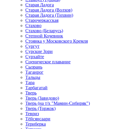
Старая Ладога
Старая Ладога (Волхов)
Старая Ладога (Тихвин)
Старочеркасская
Стахово
Стахово (Беларусь)
Степной Кочевник
Стоянка у Московского Кремля
Сургут
Сурские Зори
Сурхайте
Сценическое плавание
Сызрань
Таганрог
Тальцы
Тара
Тарбагатай
Тверь
Тверь (Завидово)
Тверь (на т/х "Мамин-Сибиряк")
Тверь (Торжок)
Тевриз
Тёйсянсаари
Териберка