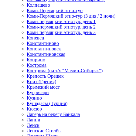
Колпашево
Коми-Пермяцкий этно-тур
Коми-Пермяцкий этно-тур (3 дня / 2 ночи)
Коми-пермяцкий этнотур, день 1
Коми-пермяцкий этнотур, день 2
Коми-пермяцкий этнотур, день 3
Коневец
Константиново
Константиновск
Константиновская
Коприно
Кострома
Кострома (на т/х "Мамин-Сибиряк")
Крепость Орешек
Крит (Греция)
Крымский мост
Кугрисари
Кузино
Кушадасы (Турция)
Кюсюр
Лагерь на берегу Байкала
Лаппи
Ленск
Ленские Столбы