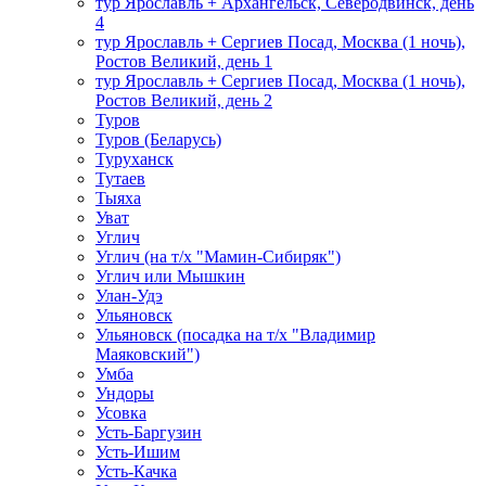
тур Ярославль + Архангельск, Северодвинск, день
4
тур Ярославль + Сергиев Посад, Москва (1 ночь),
Ростов Великий, день 1
тур Ярославль + Сергиев Посад, Москва (1 ночь),
Ростов Великий, день 2
Туров
Туров (Беларусь)
Туруханск
Тутаев
Тыяха
Уват
Углич
Углич (на т/х "Мамин-Сибиряк")
Углич или Мышкин
Улан-Удэ
Ульяновск
Ульяновск (посадка на т/х "Владимир
Маяковский")
Умба
Ундоры
Усовка
Усть-Баргузин
Усть-Ишим
Усть-Качка