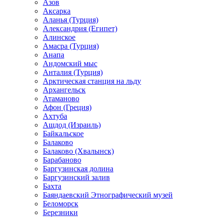
Азов
Аксарка
Аланья (Турция)
Александрия (Египет)
Алинское
Амасра (Турция)
Анапа
Андомский мыс
Анталия (Турция)
Арктическая станция на льду
Архангельск
Атаманово
Афон (Греция)
Ахтуба
Ашдод (Израиль)
Байкальское
Балаково
Балаково (Хвалынск)
Барабаново
Баргузинская долина
Баргузинский залив
Бахта
Баяндаевский Этнографический музей
Беломорск
Березники