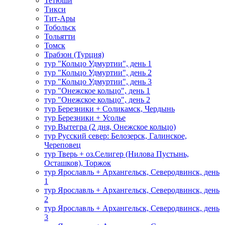
Тетюши
Тикси
Тит-Ары
Тобольск
Тольятти
Томск
Трабзон (Турция)
тур "Кольцо Удмуртии", день 1
тур "Кольцо Удмуртии", день 2
тур "Кольцо Удмуртии", день 3
тур "Онежское кольцо", день 1
тур "Онежское кольцо", день 2
тур Березники + Соликамск, Чердынь
тур Березники + Усолье
тур Вытегра (2 дня, Онежское кольцо)
тур Русский север: Белозерск, Галинское,
Череповец
тур Тверь + оз.Селигер (Нилова Пустынь,
Осташков), Торжок
тур Ярославль + Архангельск, Северодвинск, день
1
тур Ярославль + Архангельск, Северодвинск, день
2
тур Ярославль + Архангельск, Северодвинск, день
3