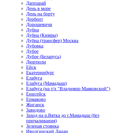
Даппарай
День в море
День на борту
Дербент
Дорошевичи
Дубна
Дубна (Кимры)
Дубна (трансфер) Москва
Дубовка
Дубое
Дубое (Беларусь)
Дюртюли
Ейск
Екатеринбург
Елабуга
Елабуга (Мамадыш)
Елабуга (на т/х "Владимир Маяковский")
Енисейск
Ермаково
Жиганск
Завидово
Заход на р.Вятка до г.Мамадыш (без
причаливания)
Зеленая стоянка
Иволгинский Дацан