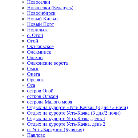
Новоселки
Новоселки (Беларусь)
Новосибирск
Новый Киеват
Новый Порт
Норильск
о. Огой
Огой
Октябрьское
Олекминск
Ольхон
Ольхонские ворота
Омск
Онега
Орешек
Оса
остров Огой
остров Ольхон
острова Малого моря
Отдых на курорте «Усть-Качка» (3 дня / 2 ночи)
Отдых на курорте Усть-Качка (3 дня/2 ночи)
Отдых на курорте Усть-Качка, день 1
Отдых на курорте Усть-Качка, день 2
п. Усть-Баргузин (Бурятия)
Павлово