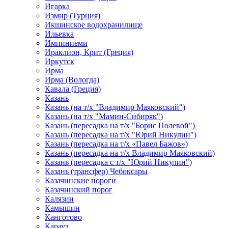
Игарка
Измир (Турция)
Икшинское водохранилище
Ильевка
Импиниеми
Ираклион, Крит (Греция)
Иркутск
Ирма
Ирма (Вологда)
Кавала (Греция)
Казань
Казань (на т/х "Владимир Маяковский")
Казань (на т/х "Мамин-Сибиряк")
Казань (пересадка на т/х "Борис Полевой")
Казань (пересадка на т/х "Юрий Никулин")
Казань (пересадка на т/х «Павел Бажов»)
Казань (пересадка на т/х Владимир Маяковский)
Казань (пересадка с т/х "Юрий Никулин")
Казань (трансфер) Чебоксары
Казачинские пороги
Казачинский порог
Калязин
Камышин
Канготово
Караул