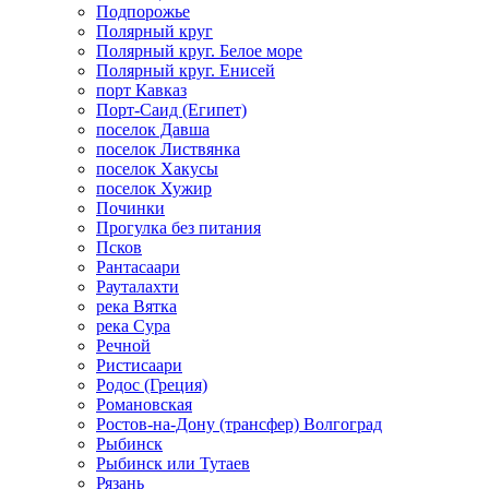
Подпорожье
Полярный круг
Полярный круг. Белое море
Полярный круг. Енисей
порт Кавказ
Порт-Саид (Египет)
поселок Давша
поселок Листвянка
поселок Хакусы
поселок Хужир
Починки
Прогулка без питания
Псков
Рантасаари
Рауталахти
река Вятка
река Сура
Речной
Ристисаари
Родос (Греция)
Романовская
Ростов-на-Дону (трансфер) Волгоград
Рыбинск
Рыбинск или Тутаев
Рязань