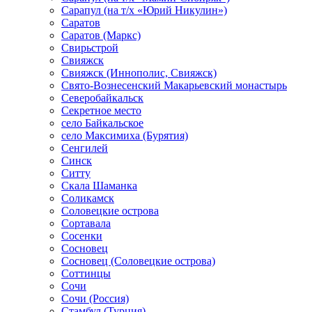
Сарапул (на т/х «Юрий Никулин»)
Саратов
Саратов (Маркс)
Свирьстрой
Свияжск
Свияжск (Иннополис, Свияжск)
Свято-Вознесенский Макарьевский монастырь
Северобайкальск
Секретное место
село Байкальское
село Максимиха (Бурятия)
Сенгилей
Синск
Ситту
Скала Шаманка
Соликамск
Соловецкие острова
Сортавала
Сосенки
Сосновец
Сосновец (Соловецкие острова)
Соттинцы
Сочи
Сочи (Россия)
Стамбул (Турция)