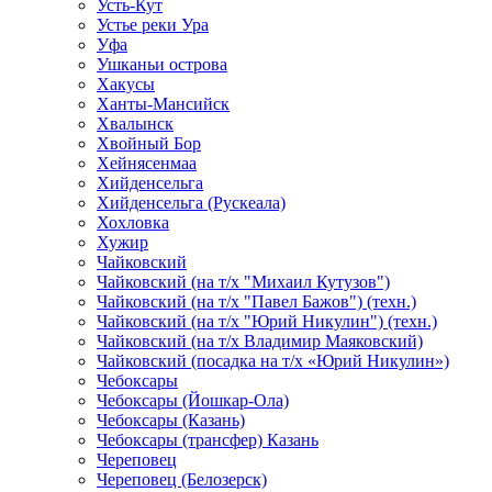
Усть-Кут
Устье реки Ура
Уфа
Ушканьи острова
Хакусы
Ханты-Мансийск
Хвалынск
Хвойный Бор
Хейнясенмаа
Хийденсельга
Хийденсельга (Рускеала)
Хохловка
Хужир
Чайковский
Чайковский (на т/х "Михаил Кутузов")
Чайковский (на т/х "Павел Бажов") (техн.)
Чайковский (на т/х "Юрий Никулин") (техн.)
Чайковский (на т/х Владимир Маяковский)
Чайковский (посадка на т/х «Юрий Никулин»)
Чебоксары
Чебоксары (Йошкар-Ола)
Чебоксары (Казань)
Чебоксары (трансфер) Казань
Череповец
Череповец (Белозерск)