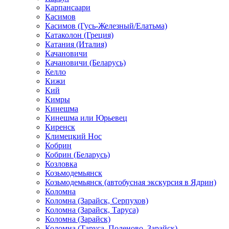
Карпансаари
Касимов
Касимов (Гусь-Железный/Елатьма)
Катаколон (Греция)
Катания (Италия)
Качановичи
Качановичи (Беларусь)
Келло
Кижи
Кий
Кимры
Кинешма
Кинешма или Юрьевец
Киренск
Климецкий Нос
Кобрин
Кобрин (Беларусь)
Козловка
Козьмодемьянск
Козьмодемьянск (автобусная экскурсия в Ядрин)
Коломна
Коломна (Зарайск, Серпухов)
Коломна (Зарайск, Таруса)
Коломна (Зарайск)
Коломна (Таруса, Поленово, Зарайск)