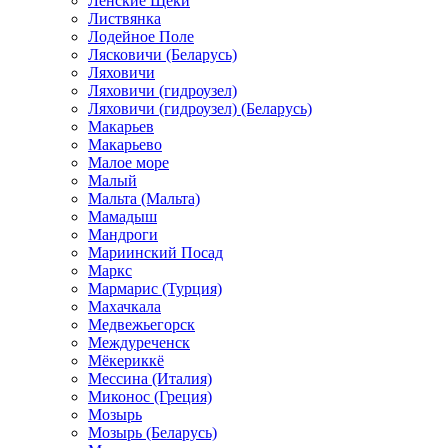
Ленские Щеки
Листвянка
Лодейное Поле
Лясковичи (Беларусь)
Ляховичи
Ляховичи (гидроузел)
Ляховичи (гидроузел) (Беларусь)
Макарьев
Макарьево
Малое море
Малый
Мальта (Мальта)
Мамадыш
Мандроги
Мариинский Посад
Маркс
Мармарис (Турция)
Махачкала
Медвежьегорск
Междуреченск
Мёкериккё
Мессина (Италия)
Миконос (Греция)
Мозырь
Мозырь (Беларусь)