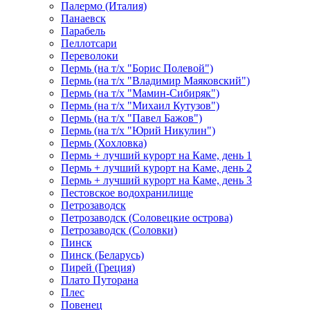
Палермо (Италия)
Панаевск
Парабель
Пеллотсари
Переволоки
Пермь (на т/х "Борис Полевой")
Пермь (на т/х "Владимир Маяковский")
Пермь (на т/х "Мамин-Сибиряк")
Пермь (на т/х "Михаил Кутузов")
Пермь (на т/х "Павел Бажов")
Пермь (на т/х "Юрий Никулин")
Пермь (Хохловка)
Пермь + лучший курорт на Каме, день 1
Пермь + лучший курорт на Каме, день 2
Пермь + лучший курорт на Каме, день 3
Пестовское водохранилище
Петрозаводск
Петрозаводск (Соловецкие острова)
Петрозаводск (Соловки)
Пинск
Пинск (Беларусь)
Пирей (Греция)
Плато Путорана
Плес
Повенец