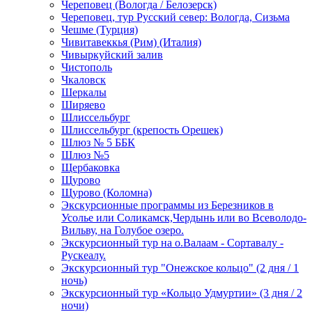
Череповец (Вологда / Белозерск)
Череповец, тур Русский север: Вологда, Сизьма
Чешме (Турция)
Чивитавеккья (Рим) (Италия)
Чивыркуйский залив
Чистополь
Чкаловск
Шеркалы
Ширяево
Шлиссельбург
Шлиссельбург (крепость Орешек)
Шлюз № 5 ББК
Шлюз №5
Щербаковка
Щурово
Щурово (Коломна)
Экскурсионные программы из Березников в
Усолье или Соликамск,Чердынь или во Всеволодо-
Вильву, на Голубое озеро.
Экскурсионный тур на о.Валаам - Сортавалу -
Рускеалу.
Экскурсионный тур "Онежское кольцо" (2 дня / 1
ночь)
Экскурсионный тур «Кольцо Удмуртии» (3 дня / 2
ночи)