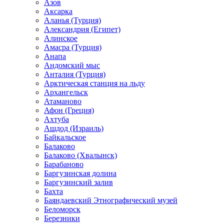
Азов
Аксарка
Аланья (Турция)
Александрия (Египет)
Алинское
Амасра (Турция)
Анапа
Андомский мыс
Анталия (Турция)
Арктическая станция на льду
Архангельск
Атаманово
Афон (Греция)
Ахтуба
Ашдод (Израиль)
Байкальское
Балаково
Балаково (Хвалынск)
Барабаново
Баргузинская долина
Баргузинский залив
Бахта
Баяндаевский Этнографический музей
Беломорск
Березники