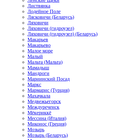
Ленские Щеки
Листвянка
Лодейное Поле
Лясковичи (Беларусь)
Ляховичи
Ляховичи (гидроузел)
Ляховичи (гидроузел) (Беларусь)
Макарьев
Макарьево
Малое море
Малый
Мальта (Мальта)
Мамадыш
Мандроги
Мариинский Посад
Маркс
Мармарис (Турция)
Махачкала
Медвежьегорск
Междуреченск
Мёкериккё
Мессина (Италия)
Миконос (Греция)
Мозырь
Мозырь (Беларусь)