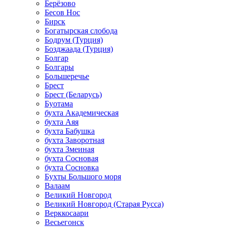
Берёзово
Бесов Нос
Бирск
Богатырская слобода
Бодрум (Турция)
Бозджаада (Турция)
Болгар
Болгары
Большеречье
Брест
Брест (Беларусь)
Буотама
бухта Академическая
бухта Аяя
бухта Бабушка
бухта Заворотная
бухта Змеиная
бухта Сосновая
бухта Сосновка
Бухты Большого моря
Валаам
Великий Новгород
Великий Новгород (Старая Русса)
Верккосаари
Весьегонск