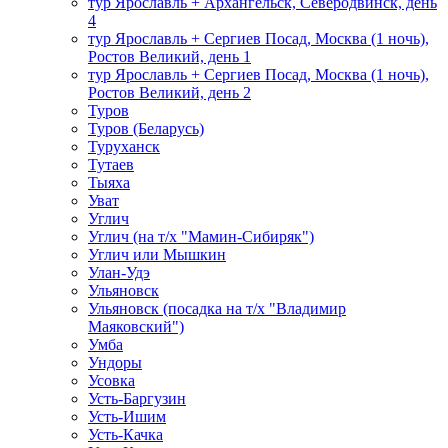
тур Ярославль + Архангельск, Северодвинск, день
4
тур Ярославль + Сергиев Посад, Москва (1 ночь),
Ростов Великий, день 1
тур Ярославль + Сергиев Посад, Москва (1 ночь),
Ростов Великий, день 2
Туров
Туров (Беларусь)
Туруханск
Тутаев
Тыяха
Уват
Углич
Углич (на т/х "Мамин-Сибиряк")
Углич или Мышкин
Улан-Удэ
Ульяновск
Ульяновск (посадка на т/х "Владимир
Маяковский")
Умба
Ундоры
Усовка
Усть-Баргузин
Усть-Ишим
Усть-Качка