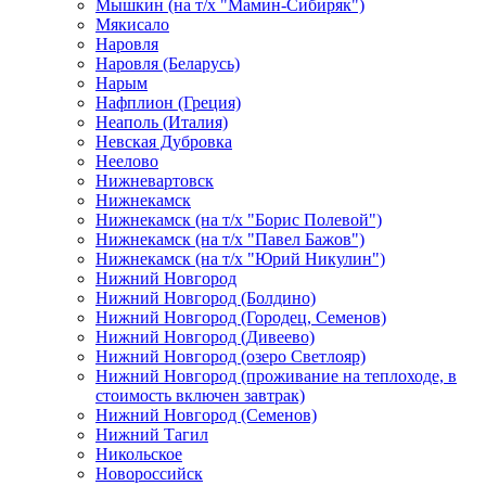
Мышкин (на т/х "Мамин-Сибиряк")
Мякисало
Наровля
Наровля (Беларусь)
Нарым
Нафплион (Греция)
Неаполь (Италия)
Невская Дубровка
Неелово
Нижневартовск
Нижнекамск
Нижнекамск (на т/х "Борис Полевой")
Нижнекамск (на т/х "Павел Бажов")
Нижнекамск (на т/х "Юрий Никулин")
Нижний Новгород
Нижний Новгород (Болдино)
Нижний Новгород (Городец, Семенов)
Нижний Новгород (Дивеево)
Нижний Новгород (озеро Светлояр)
Нижний Новгород (проживание на теплоходе, в
стоимость включен завтрак)
Нижний Новгород (Семенов)
Нижний Тагил
Никольское
Новороссийск