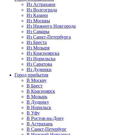
Из Астрахани
Из Волгограда
Из Казани
Из Москвы
Из Нижнего Новгорода
Из Самары
Из Санкт-Петербурга
Из Бреста
Из Мозыря
Из Красноярска
Из Норильска
Из Саратова
Из Дудинки
Город прибытия
В Москву
В Брест
В Красноярск
В Мозырь
В Дудинку
В Норильск
В Уфу
В Ростов-на-Дону
В Астрахань
В Санкт-Петербург
В Нижний Новгород