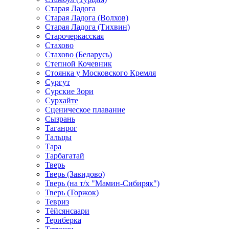
Старая Ладога
Старая Ладога (Волхов)
Старая Ладога (Тихвин)
Старочеркасская
Стахово
Стахово (Беларусь)
Степной Кочевник
Стоянка у Московского Кремля
Сургут
Сурские Зори
Сурхайте
Сценическое плавание
Сызрань
Таганрог
Тальцы
Тара
Тарбагатай
Тверь
Тверь (Завидово)
Тверь (на т/х "Мамин-Сибиряк")
Тверь (Торжок)
Тевриз
Тёйсянсаари
Териберка