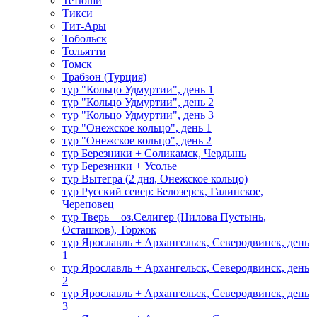
Тетюши
Тикси
Тит-Ары
Тобольск
Тольятти
Томск
Трабзон (Турция)
тур "Кольцо Удмуртии", день 1
тур "Кольцо Удмуртии", день 2
тур "Кольцо Удмуртии", день 3
тур "Онежское кольцо", день 1
тур "Онежское кольцо", день 2
тур Березники + Соликамск, Чердынь
тур Березники + Усолье
тур Вытегра (2 дня, Онежское кольцо)
тур Русский север: Белозерск, Галинское,
Череповец
тур Тверь + оз.Селигер (Нилова Пустынь,
Осташков), Торжок
тур Ярославль + Архангельск, Северодвинск, день
1
тур Ярославль + Архангельск, Северодвинск, день
2
тур Ярославль + Архангельск, Северодвинск, день
3