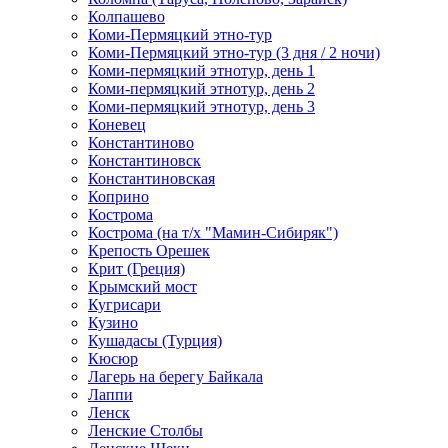
Колпашево
Коми-Пермяцкий этно-тур
Коми-Пермяцкий этно-тур (3 дня / 2 ночи)
Коми-пермяцкий этнотур, день 1
Коми-пермяцкий этнотур, день 2
Коми-пермяцкий этнотур, день 3
Коневец
Константиново
Константиновск
Константиновская
Коприно
Кострома
Кострома (на т/х "Мамин-Сибиряк")
Крепость Орешек
Крит (Греция)
Крымский мост
Кугрисари
Кузино
Кушадасы (Турция)
Кюсюр
Лагерь на берегу Байкала
Лаппи
Ленск
Ленские Столбы