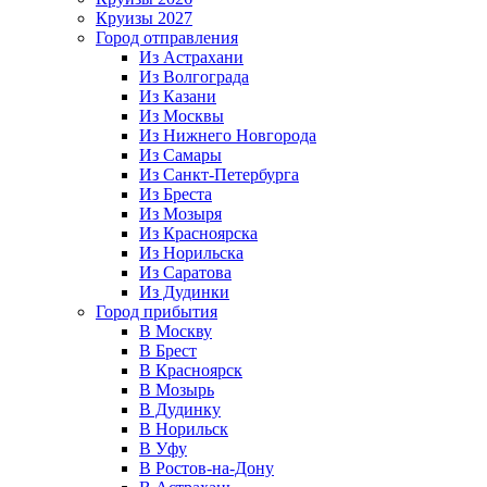
Круизы 2027
Город отправления
Из Астрахани
Из Волгограда
Из Казани
Из Москвы
Из Нижнего Новгорода
Из Самары
Из Санкт-Петербурга
Из Бреста
Из Мозыря
Из Красноярска
Из Норильска
Из Саратова
Из Дудинки
Город прибытия
В Москву
В Брест
В Красноярск
В Мозырь
В Дудинку
В Норильск
В Уфу
В Ростов-на-Дону