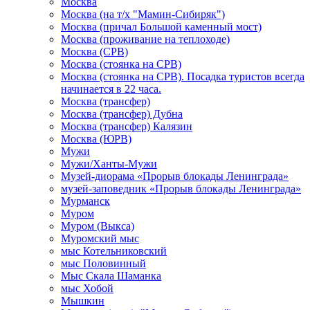
Москва
Москва (на т/х "Мамин-Сибиряк")
Москва (причал Большой каменный мост)
Москва (проживание на теплоходе)
Москва (СРВ)
Москва (стоянка на СРВ)
Москва (стоянка на СРВ). Посадка туристов всегда
начинается в 22 часа.
Москва (трансфер)
Москва (трансфер) Дубна
Москва (трансфер) Калязин
Москва (ЮРВ)
Мужи
Мужи/Ханты-Мужи
Музей-диорама «Прорыв блокады Ленинграда»
музей-заповедник «Прорыв блокады Ленинграда»
Мурманск
Муром
Муром (Выкса)
Муромский мыс
мыс Котельниковский
мыс Половинный
Мыс Скала Шаманка
мыс Хобой
Мышкин