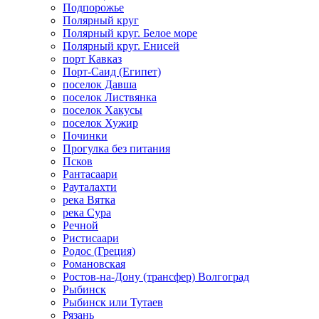
Подпорожье
Полярный круг
Полярный круг. Белое море
Полярный круг. Енисей
порт Кавказ
Порт-Саид (Египет)
поселок Давша
поселок Листвянка
поселок Хакусы
поселок Хужир
Починки
Прогулка без питания
Псков
Рантасаари
Рауталахти
река Вятка
река Сура
Речной
Ристисаари
Родос (Греция)
Романовская
Ростов-на-Дону (трансфер) Волгоград
Рыбинск
Рыбинск или Тутаев
Рязань