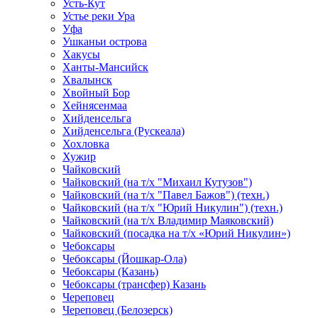
Усть-Кут
Устье реки Ура
Уфа
Ушканьи острова
Хакусы
Ханты-Мансийск
Хвалынск
Хвойный Бор
Хейнясенмаа
Хийденсельга
Хийденсельга (Рускеала)
Хохловка
Хужир
Чайковский
Чайковский (на т/х "Михаил Кутузов")
Чайковский (на т/х "Павел Бажов") (техн.)
Чайковский (на т/х "Юрий Никулин") (техн.)
Чайковский (на т/х Владимир Маяковский)
Чайковский (посадка на т/х «Юрий Никулин»)
Чебоксары
Чебоксары (Йошкар-Ола)
Чебоксары (Казань)
Чебоксары (трансфер) Казань
Череповец
Череповец (Белозерск)