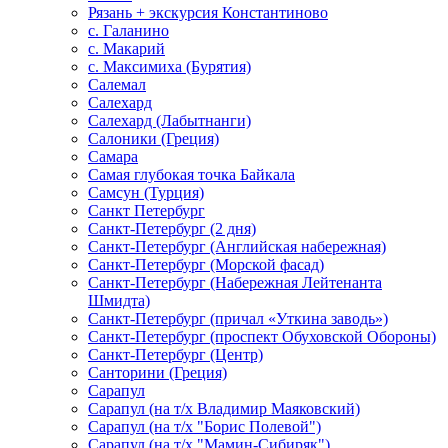
Рязань + экскурсия Константиново
с. Галанино
с. Макарий
с. Максимиха (Бурятия)
Салемал
Салехард
Салехард (Лабытнанги)
Салоники (Греция)
Самара
Самая глубокая точка Байкала
Самсун (Турция)
Санкт Петербург
Санкт-Петербург (2 дня)
Санкт-Петербург (Английская набережная)
Санкт-Петербург (Морской фасад)
Санкт-Петербург (Набережная Лейтенанта
Шмидта)
Санкт-Петербург (причал «Уткина заводь»)
Санкт-Петербург (проспект Обуховской Обороны)
Санкт-Петербург (Центр)
Санторини (Греция)
Сарапул
Сарапул (на т/х Владимир Маяковский)
Сарапул (на т/х "Борис Полевой")
Сарапул (на т/х "Мамин-Сибиряк")