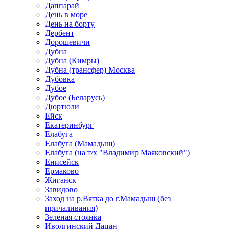
Даппарай
День в море
День на борту
Дербент
Дорошевичи
Дубна
Дубна (Кимры)
Дубна (трансфер) Москва
Дубовка
Дубое
Дубое (Беларусь)
Дюртюли
Ейск
Екатеринбург
Елабуга
Елабуга (Мамадыш)
Елабуга (на т/х "Владимир Маяковский")
Енисейск
Ермаково
Жиганск
Завидово
Заход на р.Вятка до г.Мамадыш (без
причаливания)
Зеленая стоянка
Иволгинский Дацан