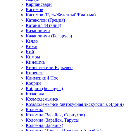
Карпансаари
Касимов
Касимов (Гусь-Железный/Елатьма)
Катаколон (Греция)
Катания (Италия)
Качановичи
Качановичи (Беларусь)
Келло
Кижи
Кий
Кимры
Кинешма
Кинешма или Юрьевец
Киренск
Климецкий Нос
Кобрин
Кобрин (Беларусь)
Козловка
Козьмодемьянск
Козьмодемьянск (автобусная экскурсия в Ядрин)
Коломна
Коломна (Зарайск, Серпухов)
Коломна (Зарайск, Таруса)
Коломна (Зарайск)
Коломна (Таруса, Поленово, Зарайск)