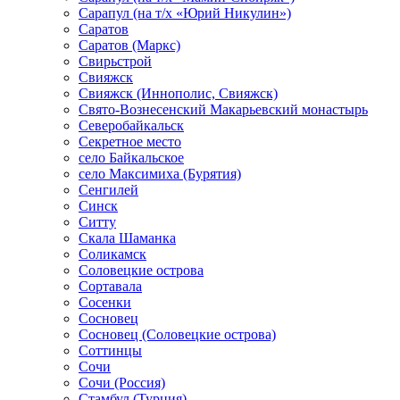
Сарапул (на т/х «Юрий Никулин»)
Саратов
Саратов (Маркс)
Свирьстрой
Свияжск
Свияжск (Иннополис, Свияжск)
Свято-Вознесенский Макарьевский монастырь
Северобайкальск
Секретное место
село Байкальское
село Максимиха (Бурятия)
Сенгилей
Синск
Ситту
Скала Шаманка
Соликамск
Соловецкие острова
Сортавала
Сосенки
Сосновец
Сосновец (Соловецкие острова)
Соттинцы
Сочи
Сочи (Россия)
Стамбул (Турция)