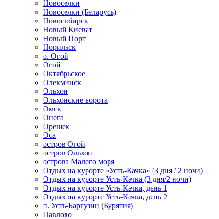
Новоселки
Новоселки (Беларусь)
Новосибирск
Новый Киеват
Новый Порт
Норильск
о. Огой
Огой
Октябрьское
Олекминск
Ольхон
Ольхонские ворота
Омск
Онега
Орешек
Оса
остров Огой
остров Ольхон
острова Малого моря
Отдых на курорте «Усть-Качка» (3 дня / 2 ночи)
Отдых на курорте Усть-Качка (3 дня/2 ночи)
Отдых на курорте Усть-Качка, день 1
Отдых на курорте Усть-Качка, день 2
п. Усть-Баргузин (Бурятия)
Павлово