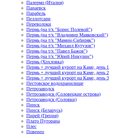
Палермо (Италия)
Панаевск
Парабель
Пеллотсари
Переволоки
Пермь (на т/х "Борис Полевой")
Пермь (на т/х "Владимир Маяковский")
Пермь (на т/х "Мамин-Сибиряк")
Пермь (на т/х "Михаил Кутузов")
Пермь (на т/х "Павел Бажов")
Пермь (на т/х "Юрий Никулин")
Пермь (Хохловка)
Пермь + лучший курорт на Каме, день 1
Пермь + лучший курорт на Каме, день 2
Пермь + лучший курорт на Каме, день 3
Пестовское водохранилище
Петрозаводск
Петрозаводск (Соловецкие острова)
Петрозаводск (Соловки)
Пинск
Пинск (Беларусь)
Пирей (Греция)
Плато Путорана
Плес
Повенец