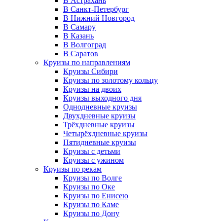
В Астрахань
В Санкт-Петербург
В Нижний Новгород
В Самару
В Казань
В Волгоград
В Саратов
Круизы по направлениям
Круизы Сибири
Круизы по золотому кольцу
Круизы на двоих
Круизы выходного дня
Однодневные круизы
Двухдневные круизы
Трёхдневные круизы
Четырёхдневные круизы
Пятидневные круизы
Круизы с детьми
Круизы с ужином
Круизы по рекам
Круизы по Волге
Круизы по Оке
Круизы по Енисею
Круизы по Каме
Круизы по Дону