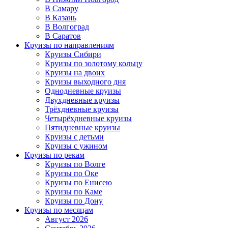
В Самару
В Казань
В Волгоград
В Саратов
Круизы по направлениям
Круизы Сибири
Круизы по золотому кольцу
Круизы на двоих
Круизы выходного дня
Однодневные круизы
Двухдневные круизы
Трёхдневные круизы
Четырёхдневные круизы
Пятидневные круизы
Круизы с детьми
Круизы с ужином
Круизы по рекам
Круизы по Волге
Круизы по Оке
Круизы по Енисею
Круизы по Каме
Круизы по Дону
Круизы по месяцам
Август 2026