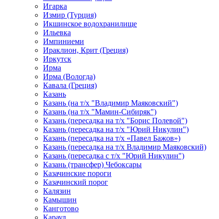
Игарка
Измир (Турция)
Икшинское водохранилище
Ильевка
Импиниеми
Ираклион, Крит (Греция)
Иркутск
Ирма
Ирма (Вологда)
Кавала (Греция)
Казань
Казань (на т/х "Владимир Маяковский")
Казань (на т/х "Мамин-Сибиряк")
Казань (пересадка на т/х "Борис Полевой")
Казань (пересадка на т/х "Юрий Никулин")
Казань (пересадка на т/х «Павел Бажов»)
Казань (пересадка на т/х Владимир Маяковский)
Казань (пересадка с т/х "Юрий Никулин")
Казань (трансфер) Чебоксары
Казачинские пороги
Казачинский порог
Калязин
Камышин
Канготово
Караул