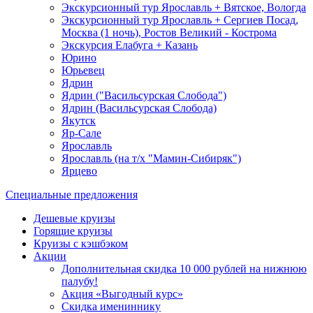
Экскурсионный тур Ярославль + Вятское, Вологда
Экскурсионный тур Ярославль + Сергиев Посад,
Москва (1 ночь), Ростов Великий - Кострома
Экскурсия Елабуга + Казань
Юрино
Юрьевец
Ядрин
Ядрин ("Васильсурская Слобода")
Ядрин (Васильсурская Слобода)
Якутск
Яр-Сале
Ярославль
Ярославль (на т/х "Мамин-Сибиряк")
Ярцево
Специальные предложения
Дешевые круизы
Горящие круизы
Круизы с кэшбэком
Акции
Дополнительная скидка 10 000 рублей на нижнюю
палубу!
Акция «Выгодный курс»
Скидка имениннику