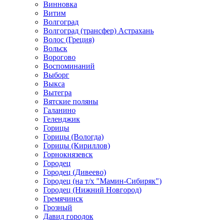
Винновка
Витим
Волгоград
Волгоград (трансфер) Астрахань
Волос (Греция)
Вольск
Ворогово
Воспоминаний
Выборг
Выкса
Вытегра
Вятские поляны
Галанино
Геленджик
Горицы
Горицы (Вологда)
Горицы (Кириллов)
Горнокнязевск
Городец
Городец (Дивеево)
Городец (на т/х "Мамин-Сибиряк")
Городец (Нижний Новгород)
Гремячинск
Грозный
Давид городок