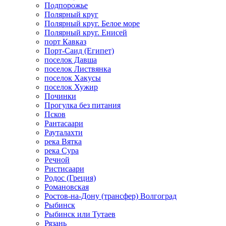
Подпорожье
Полярный круг
Полярный круг. Белое море
Полярный круг. Енисей
порт Кавказ
Порт-Саид (Египет)
поселок Давша
поселок Листвянка
поселок Хакусы
поселок Хужир
Починки
Прогулка без питания
Псков
Рантасаари
Рауталахти
река Вятка
река Сура
Речной
Ристисаари
Родос (Греция)
Романовская
Ростов-на-Дону (трансфер) Волгоград
Рыбинск
Рыбинск или Тутаев
Рязань