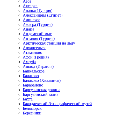
Азов
Аксарка
Аланья (Турция)
Александрия (Египет)
Алинское
Амасра (Турция)
Анапа
Андомский мыс
Анталия (Турция)
Арктическая станция на льду
Архангельск
Атаманово
Афон (Греция)
Ахтуба
Ашдод (Израиль)
Байкальское
Балаково
Балаково (Хвалынск)
Барабаново
Баргузинская долина
Баргузинский залив
Бахта
Баяндаевский Этнографический музей
Беломорск
Березники