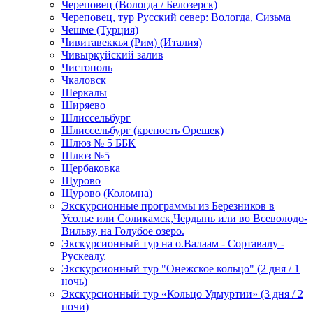
Череповец (Вологда / Белозерск)
Череповец, тур Русский север: Вологда, Сизьма
Чешме (Турция)
Чивитавеккья (Рим) (Италия)
Чивыркуйский залив
Чистополь
Чкаловск
Шеркалы
Ширяево
Шлиссельбург
Шлиссельбург (крепость Орешек)
Шлюз № 5 ББК
Шлюз №5
Щербаковка
Щурово
Щурово (Коломна)
Экскурсионные программы из Березников в
Усолье или Соликамск,Чердынь или во Всеволодо-
Вильву, на Голубое озеро.
Экскурсионный тур на о.Валаам - Сортавалу -
Рускеалу.
Экскурсионный тур "Онежское кольцо" (2 дня / 1
ночь)
Экскурсионный тур «Кольцо Удмуртии» (3 дня / 2
ночи)