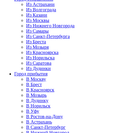
Из Астрахани
Из Волгограда
Из Казани
Из Москвы
Из Нижнего Новгорода
Из Самары
Из Санкт-Петербурга
Из Бреста
Из Мозыря
Из Красноярска
Из Норильска
Из Саратова
Из Дудинки
Город прибытия
В Москву
В Брест
В Красноярск
В Мозырь
В Дудинку
В Норильск
В Уфу
В Ростов-на-Дону
В Астрахань
В Санкт-Петербург
В Нижний Новгород