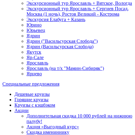
Экскурсионный тур Ярославль + Вятское, Вологда
Экскурсионный тур Ярославль + Сергиев Посад,
Москва (1 ночь), Ростов Великий - Кострома
Экскурсия Елабуга + Казань
Юрино
Юрьевец
Ядрин
Ядрин ("Васильсурская Слобода")
Ядрин (Васильсурская Слобода)
Якутск
Яр-Сале
Ярославль
Ярославль (на т/х "Мамин-Сибиряк")
Ярцево
Специальные предложения
Дешевые круизы
Горящие круизы
Круизы с кэшбэком
Акции
Дополнительная скидка 10 000 рублей на нижнюю
палубу!
Акция «Выгодный курс»
Скидка имениннику