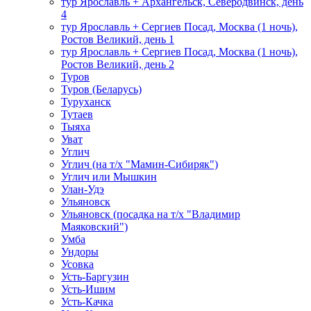
тур Ярославль + Архангельск, Северодвинск, день
4
тур Ярославль + Сергиев Посад, Москва (1 ночь),
Ростов Великий, день 1
тур Ярославль + Сергиев Посад, Москва (1 ночь),
Ростов Великий, день 2
Туров
Туров (Беларусь)
Туруханск
Тутаев
Тыяха
Уват
Углич
Углич (на т/х "Мамин-Сибиряк")
Углич или Мышкин
Улан-Удэ
Ульяновск
Ульяновск (посадка на т/х "Владимир
Маяковский")
Умба
Ундоры
Усовка
Усть-Баргузин
Усть-Ишим
Усть-Качка