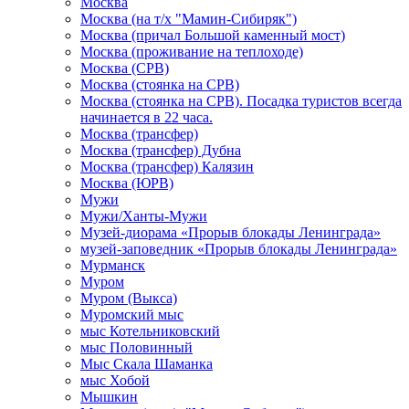
Москва
Москва (на т/х "Мамин-Сибиряк")
Москва (причал Большой каменный мост)
Москва (проживание на теплоходе)
Москва (СРВ)
Москва (стоянка на СРВ)
Москва (стоянка на СРВ). Посадка туристов всегда
начинается в 22 часа.
Москва (трансфер)
Москва (трансфер) Дубна
Москва (трансфер) Калязин
Москва (ЮРВ)
Мужи
Мужи/Ханты-Мужи
Музей-диорама «Прорыв блокады Ленинграда»
музей-заповедник «Прорыв блокады Ленинграда»
Мурманск
Муром
Муром (Выкса)
Муромский мыс
мыс Котельниковский
мыс Половинный
Мыс Скала Шаманка
мыс Хобой
Мышкин