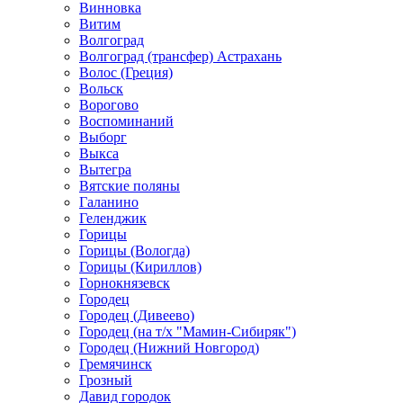
Винновка
Витим
Волгоград
Волгоград (трансфер) Астрахань
Волос (Греция)
Вольск
Ворогово
Воспоминаний
Выборг
Выкса
Вытегра
Вятские поляны
Галанино
Геленджик
Горицы
Горицы (Вологда)
Горицы (Кириллов)
Горнокнязевск
Городец
Городец (Дивеево)
Городец (на т/х "Мамин-Сибиряк")
Городец (Нижний Новгород)
Гремячинск
Грозный
Давид городок