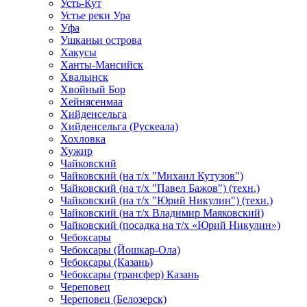
Усть-Кут
Устье реки Ура
Уфа
Ушканьи острова
Хакусы
Ханты-Мансийск
Хвалынск
Хвойный Бор
Хейнясенмаа
Хийденсельга
Хийденсельга (Рускеала)
Хохловка
Хужир
Чайковский
Чайковский (на т/х "Михаил Кутузов")
Чайковский (на т/х "Павел Бажов") (техн.)
Чайковский (на т/х "Юрий Никулин") (техн.)
Чайковский (на т/х Владимир Маяковский)
Чайковский (посадка на т/х «Юрий Никулин»)
Чебоксары
Чебоксары (Йошкар-Ола)
Чебоксары (Казань)
Чебоксары (трансфер) Казань
Череповец
Череповец (Белозерск)