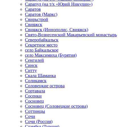
Сарапул (на т/х «Юрий Никулин»)
Саратов
Саратов (Маркс)
Свирьстрой
Свияжск
Свияжск (Иннополис, Свияжск)
Свято-Вознесенский Макарьевский монастырь
Северобайкальск
Секретное место
село Байкальское
село Максимиха (Бурятия)
Сенгилей
Синск
Ситту
Скала Шаманка
Соликамск
Соловецкие острова
Сортавала
Сосенки
Сосновец
Сосновец (Соловецкие острова)
Соттинцы
Сочи
Сочи (Россия)
Стамбул (Турция)