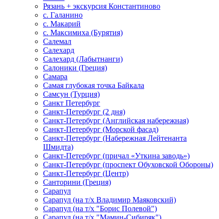
Рязань + экскурсия Константиново
с. Галанино
с. Макарий
с. Максимиха (Бурятия)
Салемал
Салехард
Салехард (Лабытнанги)
Салоники (Греция)
Самара
Самая глубокая точка Байкала
Самсун (Турция)
Санкт Петербург
Санкт-Петербург (2 дня)
Санкт-Петербург (Английская набережная)
Санкт-Петербург (Морской фасад)
Санкт-Петербург (Набережная Лейтенанта
Шмидта)
Санкт-Петербург (причал «Уткина заводь»)
Санкт-Петербург (проспект Обуховской Обороны)
Санкт-Петербург (Центр)
Санторини (Греция)
Сарапул
Сарапул (на т/х Владимир Маяковский)
Сарапул (на т/х "Борис Полевой")
Сарапул (на т/х "Мамин-Сибиряк")