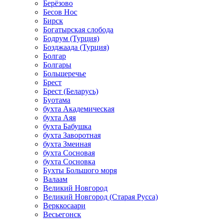
Берёзово
Бесов Нос
Бирск
Богатырская слобода
Бодрум (Турция)
Бозджаада (Турция)
Болгар
Болгары
Большеречье
Брест
Брест (Беларусь)
Буотама
бухта Академическая
бухта Аяя
бухта Бабушка
бухта Заворотная
бухта Змеиная
бухта Сосновая
бухта Сосновка
Бухты Большого моря
Валаам
Великий Новгород
Великий Новгород (Старая Русса)
Верккосаари
Весьегонск