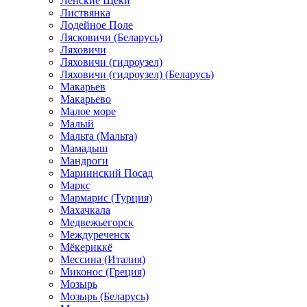
Ленские Щеки
Листвянка
Лодейное Поле
Лясковичи (Беларусь)
Ляховичи
Ляховичи (гидроузел)
Ляховичи (гидроузел) (Беларусь)
Макарьев
Макарьево
Малое море
Малый
Мальта (Мальта)
Мамадыш
Мандроги
Мариинский Посад
Маркс
Мармарис (Турция)
Махачкала
Медвежьегорск
Междуреченск
Мёкериккё
Мессина (Италия)
Миконос (Греция)
Мозырь
Мозырь (Беларусь)