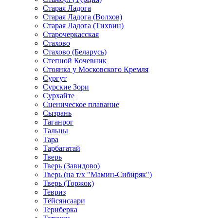
Старая Ладога
Старая Ладога (Волхов)
Старая Ладога (Тихвин)
Старочеркасская
Стахово
Стахово (Беларусь)
Степной Кочевник
Стоянка у Московского Кремля
Сургут
Сурские Зори
Сурхайте
Сценическое плавание
Сызрань
Таганрог
Тальцы
Тара
Тарбагатай
Тверь
Тверь (Завидово)
Тверь (на т/х "Мамин-Сибиряк")
Тверь (Торжок)
Тевриз
Тёйсянсаари
Териберка