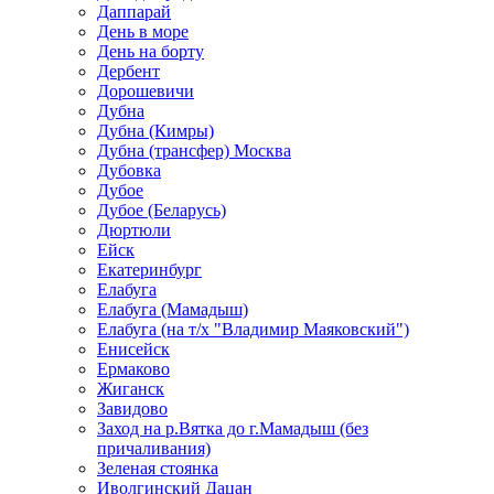
Даппарай
День в море
День на борту
Дербент
Дорошевичи
Дубна
Дубна (Кимры)
Дубна (трансфер) Москва
Дубовка
Дубое
Дубое (Беларусь)
Дюртюли
Ейск
Екатеринбург
Елабуга
Елабуга (Мамадыш)
Елабуга (на т/х "Владимир Маяковский")
Енисейск
Ермаково
Жиганск
Завидово
Заход на р.Вятка до г.Мамадыш (без
причаливания)
Зеленая стоянка
Иволгинский Дацан