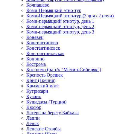
Колпашево
Коми-Пермяцкий этно-тур
Коми-Пермяцкий этно-тур (3 дня / 2 ночи)
Коми-пермяцкий этнотур, день 1
Коми-пермяцкий этнотур, день 2
Коми-пермяцкий этнотур, день 3
Коневец
Константиново
Константиновск
Константиновская
Коприно
Кострома
Кострома (на т/х "Мамин-Сибиряк")
Крепость Орешек
Крит (Греция)
Крымский мост
Кугрисари
Кузино
Кушадасы (Турция)
Кюсюр
Лагерь на берегу Байкала
Лаппи
Ленск
Ленские Столбы