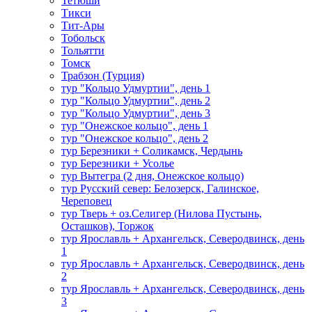
Тетюши
Тикси
Тит-Ары
Тобольск
Тольятти
Томск
Трабзон (Турция)
тур "Кольцо Удмуртии", день 1
тур "Кольцо Удмуртии", день 2
тур "Кольцо Удмуртии", день 3
тур "Онежское кольцо", день 1
тур "Онежское кольцо", день 2
тур Березники + Соликамск, Чердынь
тур Березники + Усолье
тур Вытегра (2 дня, Онежское кольцо)
тур Русский север: Белозерск, Галинское,
Череповец
тур Тверь + оз.Селигер (Нилова Пустынь,
Осташков), Торжок
тур Ярославль + Архангельск, Северодвинск, день
1
тур Ярославль + Архангельск, Северодвинск, день
2
тур Ярославль + Архангельск, Северодвинск, день
3