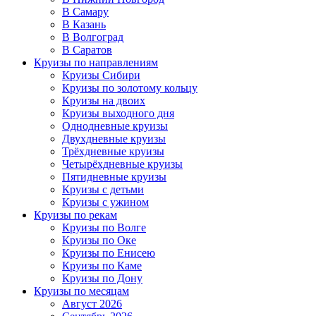
В Самару
В Казань
В Волгоград
В Саратов
Круизы по направлениям
Круизы Сибири
Круизы по золотому кольцу
Круизы на двоих
Круизы выходного дня
Однодневные круизы
Двухдневные круизы
Трёхдневные круизы
Четырёхдневные круизы
Пятидневные круизы
Круизы с детьми
Круизы с ужином
Круизы по рекам
Круизы по Волге
Круизы по Оке
Круизы по Енисею
Круизы по Каме
Круизы по Дону
Круизы по месяцам
Август 2026