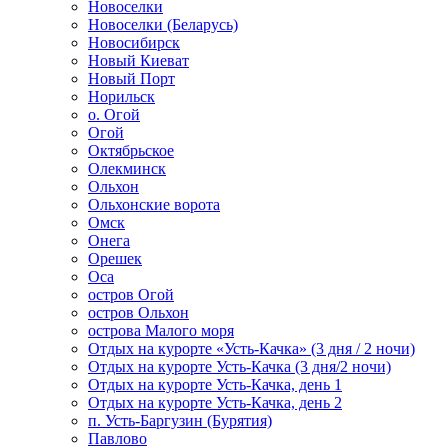
Новоселки
Новоселки (Беларусь)
Новосибирск
Новый Киеват
Новый Порт
Норильск
о. Огой
Огой
Октябрьское
Олекминск
Ольхон
Ольхонские ворота
Омск
Онега
Орешек
Оса
остров Огой
остров Ольхон
острова Малого моря
Отдых на курорте «Усть-Качка» (3 дня / 2 ночи)
Отдых на курорте Усть-Качка (3 дня/2 ночи)
Отдых на курорте Усть-Качка, день 1
Отдых на курорте Усть-Качка, день 2
п. Усть-Баргузин (Бурятия)
Павлово