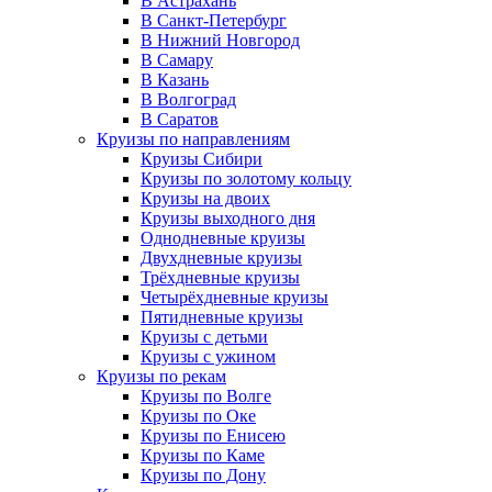
В Астрахань
В Санкт-Петербург
В Нижний Новгород
В Самару
В Казань
В Волгоград
В Саратов
Круизы по направлениям
Круизы Сибири
Круизы по золотому кольцу
Круизы на двоих
Круизы выходного дня
Однодневные круизы
Двухдневные круизы
Трёхдневные круизы
Четырёхдневные круизы
Пятидневные круизы
Круизы с детьми
Круизы с ужином
Круизы по рекам
Круизы по Волге
Круизы по Оке
Круизы по Енисею
Круизы по Каме
Круизы по Дону