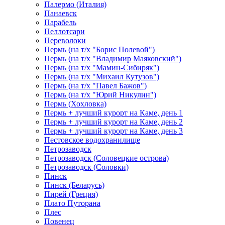
Палермо (Италия)
Панаевск
Парабель
Пеллотсари
Переволоки
Пермь (на т/х "Борис Полевой")
Пермь (на т/х "Владимир Маяковский")
Пермь (на т/х "Мамин-Сибиряк")
Пермь (на т/х "Михаил Кутузов")
Пермь (на т/х "Павел Бажов")
Пермь (на т/х "Юрий Никулин")
Пермь (Хохловка)
Пермь + лучший курорт на Каме, день 1
Пермь + лучший курорт на Каме, день 2
Пермь + лучший курорт на Каме, день 3
Пестовское водохранилище
Петрозаводск
Петрозаводск (Соловецкие острова)
Петрозаводск (Соловки)
Пинск
Пинск (Беларусь)
Пирей (Греция)
Плато Путорана
Плес
Повенец