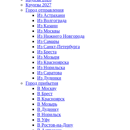
Круизы 2027
Город отправления
Из Астрахани
Из Волгограда
Из Казани
Из Москвы
Из Нижнего Новгорода
Из Самары
Из Санкт-Петербурга
Из Бреста
Из Мозыря
Из Красноярска
Из Норильска
Из Саратова
Из Дудинки
Город прибытия
В Москву
В Брест
В Красноярск
В Мозырь
В Дудинку
В Норильск
В Уфу
В Ростов-на-Дону