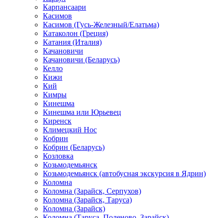
Карпансаари
Касимов
Касимов (Гусь-Железный/Елатьма)
Катаколон (Греция)
Катания (Италия)
Качановичи
Качановичи (Беларусь)
Келло
Кижи
Кий
Кимры
Кинешма
Кинешма или Юрьевец
Киренск
Климецкий Нос
Кобрин
Кобрин (Беларусь)
Козловка
Козьмодемьянск
Козьмодемьянск (автобусная экскурсия в Ядрин)
Коломна
Коломна (Зарайск, Серпухов)
Коломна (Зарайск, Таруса)
Коломна (Зарайск)
Коломна (Таруса, Поленово, Зарайск)