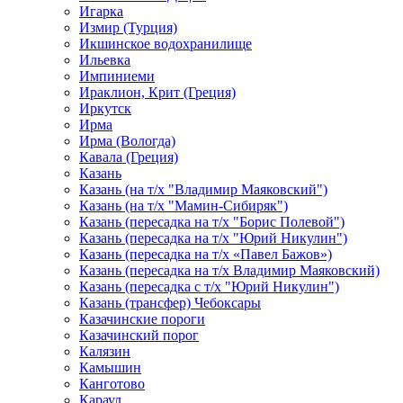
Игарка
Измир (Турция)
Икшинское водохранилище
Ильевка
Импиниеми
Ираклион, Крит (Греция)
Иркутск
Ирма
Ирма (Вологда)
Кавала (Греция)
Казань
Казань (на т/х "Владимир Маяковский")
Казань (на т/х "Мамин-Сибиряк")
Казань (пересадка на т/х "Борис Полевой")
Казань (пересадка на т/х "Юрий Никулин")
Казань (пересадка на т/х «Павел Бажов»)
Казань (пересадка на т/х Владимир Маяковский)
Казань (пересадка с т/х "Юрий Никулин")
Казань (трансфер) Чебоксары
Казачинские пороги
Казачинский порог
Калязин
Камышин
Канготово
Караул