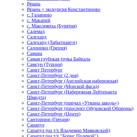
Рязань
Рязань + экскурсия Константиново
с. Галанино
с. Макарий
с. Максимиха (Бурятия)
Салемал
Салехард
Салехард (Лабытнанги)
Салоники (Греция)
Самара
Самая глубокая точка Байкала
Самсун (Турция)
Санкт Петербург
Санкт-Петербург (2 дня)
Санкт-Петербург (Английская набережная)
Санкт-Петербург (Морской фасад)
Санкт-Петербург (Набережная Лейтенанта
Шмидта)
Санкт-Петербург (причал «Уткина заводь»)
Санкт-Петербург (проспект Обуховской Обороны)
Санкт-Петербург (Центр)
Санторини (Греция)
Сарапул
Сарапул (на т/х Владимир Маяковский)
Сарапул (на т/х "Борис Полевой")