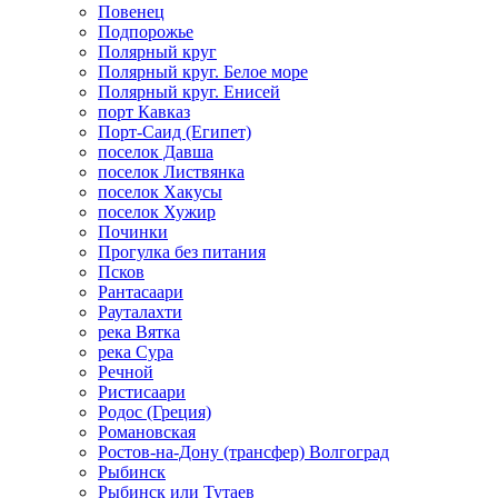
Повенец
Подпорожье
Полярный круг
Полярный круг. Белое море
Полярный круг. Енисей
порт Кавказ
Порт-Саид (Египет)
поселок Давша
поселок Листвянка
поселок Хакусы
поселок Хужир
Починки
Прогулка без питания
Псков
Рантасаари
Рауталахти
река Вятка
река Сура
Речной
Ристисаари
Родос (Греция)
Романовская
Ростов-на-Дону (трансфер) Волгоград
Рыбинск
Рыбинск или Тутаев