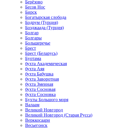
Берёзово
Бесов Нос
Бирск
Богатырская слобода
Бодрум (Турция)
Бозджаада (Турция)
Болгар
Болгары
Большеречье
Брест
Брест (Беларусь)
Буотама
бухта Академическая
бухта Аяя
бухта Бабушка
бухта Заворотная
бухта Змеиная
бухта Сосновая
бухта Сосновка
Бухты Большого моря
Валаам
Великий Новгород
Великий Новгород (Старая Русса)
Верккосаари
Весьегонск