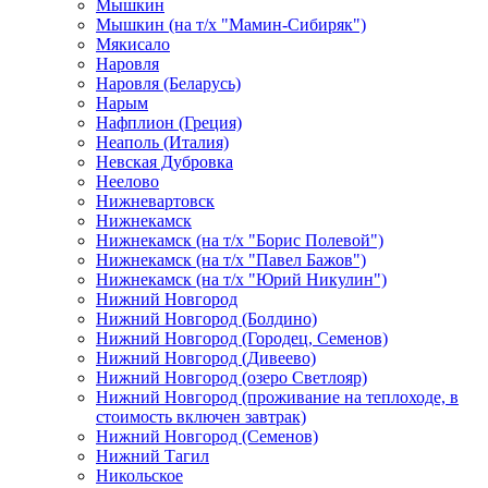
Мышкин
Мышкин (на т/х "Мамин-Сибиряк")
Мякисало
Наровля
Наровля (Беларусь)
Нарым
Нафплион (Греция)
Неаполь (Италия)
Невская Дубровка
Неелово
Нижневартовск
Нижнекамск
Нижнекамск (на т/х "Борис Полевой")
Нижнекамск (на т/х "Павел Бажов")
Нижнекамск (на т/х "Юрий Никулин")
Нижний Новгород
Нижний Новгород (Болдино)
Нижний Новгород (Городец, Семенов)
Нижний Новгород (Дивеево)
Нижний Новгород (озеро Светлояр)
Нижний Новгород (проживание на теплоходе, в
стоимость включен завтрак)
Нижний Новгород (Семенов)
Нижний Тагил
Никольское