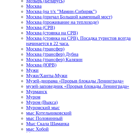
Мозырь (Беларусь)
Москва
Москва (на т/х "Мамин-Сибиряк")
Москва (причал Большой каменный мост)
Москва (проживание на теплоходе)
Москва (СРВ)
Москва (стоянка на СРВ)
Москва (стоянка на СРВ). Посадка туристов всегда
начинается в 22 часа.
Москва (трансфер)
Москва (трансфер) Дубна
Москва (трансфер) Калязин
Москва (ЮРВ)
Мужи
Мужи/Ханты-Мужи
Музей-диорама «Прорыв блокады Ленинграда»
музей-заповедник «Прорыв блокады Ленинграда»
Мурманск
Муром
Муром (Выкса)
Муромский мыс
мыс Котельниковский
мыс Половинный
Мыс Скала Шаманка
мыс Хобой