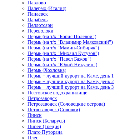
Павлово
Палермо (Италия)
Панаевск
Парабель
Пеллотсари
Переволоки
Пермь (на т/х "Борис Полевой")
Пермь (на т/х "Владимир Маяковский")
Пермь (на т/х "Мамин-Сибиряк")
Пермь (на т/х "Михаил Кутузов")
Пермь (на т/х "Павел Бажов")
Пермь (на т/х "Юрий Никулин")
Пермь (Хохловка)
Пермь + лучший курорт на Каме, день 1
Пермь + лучший курорт на Каме, день 2
Пермь + лучший курорт на Каме, день 3
Пестовское водохранилище
Петрозаводск
Петрозаводск (Соловецкие острова)
Петрозаводск (Соловки)
Пинск
Пинск (Беларусь)
Пирей (Греция)
Плато Путорана
Плес