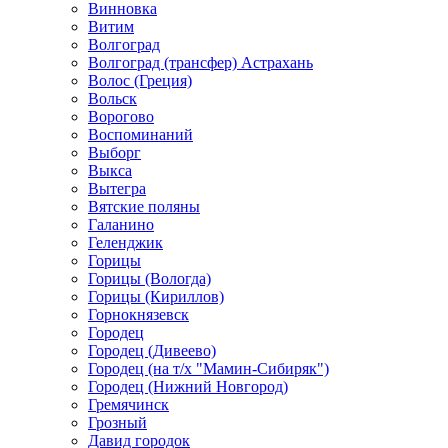
Винновка
Витим
Волгоград
Волгоград (трансфер) Астрахань
Волос (Греция)
Вольск
Ворогово
Воспоминаний
Выборг
Выкса
Вытегра
Вятские поляны
Галанино
Геленджик
Горицы
Горицы (Вологда)
Горицы (Кириллов)
Горнокнязевск
Городец
Городец (Дивеево)
Городец (на т/х "Мамин-Сибиряк")
Городец (Нижний Новгород)
Гремячинск
Грозный
Давид городок