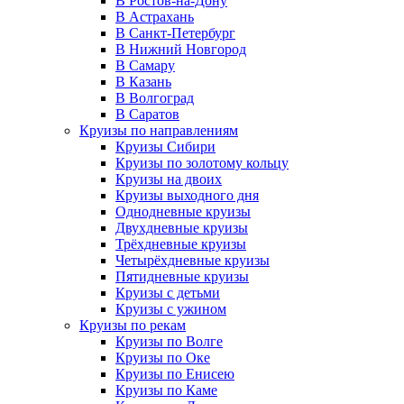
В Ростов-на-Дону
В Астрахань
В Санкт-Петербург
В Нижний Новгород
В Самару
В Казань
В Волгоград
В Саратов
Круизы по направлениям
Круизы Сибири
Круизы по золотому кольцу
Круизы на двоих
Круизы выходного дня
Однодневные круизы
Двухдневные круизы
Трёхдневные круизы
Четырёхдневные круизы
Пятидневные круизы
Круизы с детьми
Круизы с ужином
Круизы по рекам
Круизы по Волге
Круизы по Оке
Круизы по Енисею
Круизы по Каме