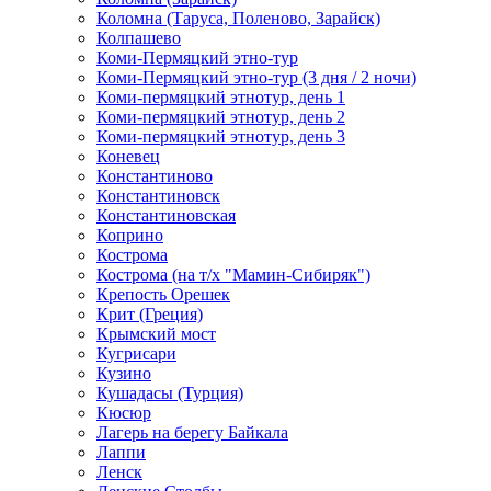
Коломна (Таруса, Поленово, Зарайск)
Колпашево
Коми-Пермяцкий этно-тур
Коми-Пермяцкий этно-тур (3 дня / 2 ночи)
Коми-пермяцкий этнотур, день 1
Коми-пермяцкий этнотур, день 2
Коми-пермяцкий этнотур, день 3
Коневец
Константиново
Константиновск
Константиновская
Коприно
Кострома
Кострома (на т/х "Мамин-Сибиряк")
Крепость Орешек
Крит (Греция)
Крымский мост
Кугрисари
Кузино
Кушадасы (Турция)
Кюсюр
Лагерь на берегу Байкала
Лаппи
Ленск