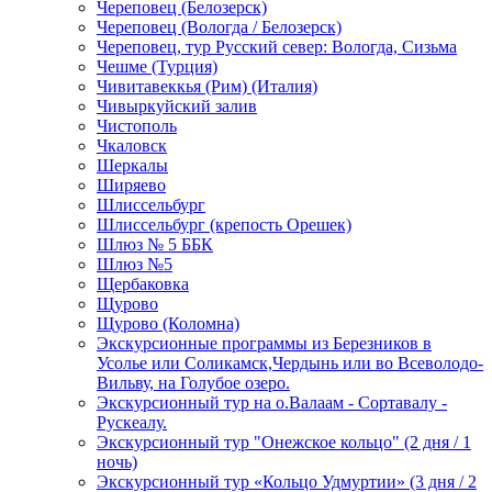
Череповец (Белозерск)
Череповец (Вологда / Белозерск)
Череповец, тур Русский север: Вологда, Сизьма
Чешме (Турция)
Чивитавеккья (Рим) (Италия)
Чивыркуйский залив
Чистополь
Чкаловск
Шеркалы
Ширяево
Шлиссельбург
Шлиссельбург (крепость Орешек)
Шлюз № 5 ББК
Шлюз №5
Щербаковка
Щурово
Щурово (Коломна)
Экскурсионные программы из Березников в
Усолье или Соликамск,Чердынь или во Всеволодо-
Вильву, на Голубое озеро.
Экскурсионный тур на о.Валаам - Сортавалу -
Рускеалу.
Экскурсионный тур "Онежское кольцо" (2 дня / 1
ночь)
Экскурсионный тур «Кольцо Удмуртии» (3 дня / 2