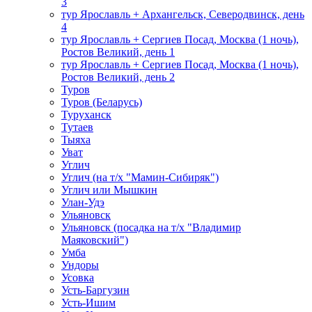
3
тур Ярославль + Архангельск, Северодвинск, день
4
тур Ярославль + Сергиев Посад, Москва (1 ночь),
Ростов Великий, день 1
тур Ярославль + Сергиев Посад, Москва (1 ночь),
Ростов Великий, день 2
Туров
Туров (Беларусь)
Туруханск
Тутаев
Тыяха
Уват
Углич
Углич (на т/х "Мамин-Сибиряк")
Углич или Мышкин
Улан-Удэ
Ульяновск
Ульяновск (посадка на т/х "Владимир
Маяковский")
Умба
Ундоры
Усовка
Усть-Баргузин
Усть-Ишим