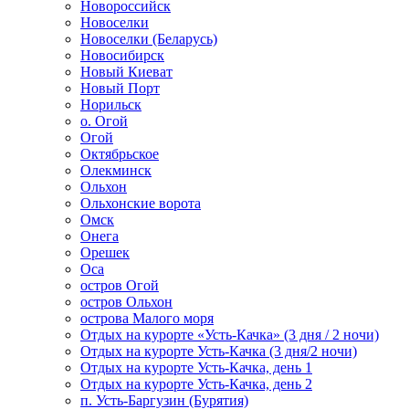
Новороссийск
Новоселки
Новоселки (Беларусь)
Новосибирск
Новый Киеват
Новый Порт
Норильск
о. Огой
Огой
Октябрьское
Олекминск
Ольхон
Ольхонские ворота
Омск
Онега
Орешек
Оса
остров Огой
остров Ольхон
острова Малого моря
Отдых на курорте «Усть-Качка» (3 дня / 2 ночи)
Отдых на курорте Усть-Качка (3 дня/2 ночи)
Отдых на курорте Усть-Качка, день 1
Отдых на курорте Усть-Качка, день 2
п. Усть-Баргузин (Бурятия)