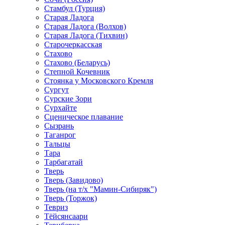
Стамбул (Турция)
Старая Ладога
Старая Ладога (Волхов)
Старая Ладога (Тихвин)
Старочеркасская
Стахово
Стахово (Беларусь)
Степной Кочевник
Стоянка у Московского Кремля
Сургут
Сурские Зори
Сурхайте
Сценическое плавание
Сызрань
Таганрог
Тальцы
Тара
Тарбагатай
Тверь
Тверь (Завидово)
Тверь (на т/х "Мамин-Сибиряк")
Тверь (Торжок)
Тевриз
Тёйсянсаари