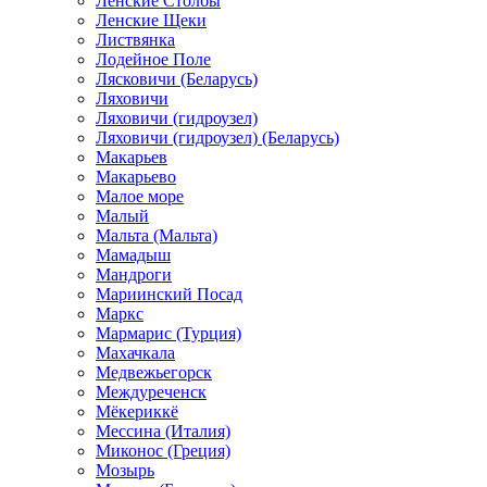
Ленские Столбы
Ленские Щеки
Листвянка
Лодейное Поле
Лясковичи (Беларусь)
Ляховичи
Ляховичи (гидроузел)
Ляховичи (гидроузел) (Беларусь)
Макарьев
Макарьево
Малое море
Малый
Мальта (Мальта)
Мамадыш
Мандроги
Мариинский Посад
Маркс
Мармарис (Турция)
Махачкала
Медвежьегорск
Междуреченск
Мёкериккё
Мессина (Италия)
Миконос (Греция)
Мозырь