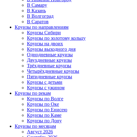
В Самару
В Казань
В Волгоград
В Саратов
Круизы по направлениям
Круизы Сибири
Круизы по золотому кольцу
Круизы на двоих
Круизы выходного дня
Однодневные круизы
Двухдневные круизы
Трёхдневные круизы
Четырёхдневные круизы
Пятидневные круизы
Круизы с детьми
Круизы с ужином
Круизы по рекам
Круизы по Волге
Круизы по Оке
Круизы по Енисею
Круизы по Каме
Круизы по Дону
Круизы по месяцам
Август 2026