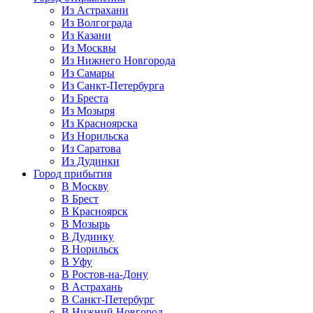
Из Астрахани
Из Волгограда
Из Казани
Из Москвы
Из Нижнего Новгорода
Из Самары
Из Санкт-Петербурга
Из Бреста
Из Мозыря
Из Красноярска
Из Норильска
Из Саратова
Из Дудинки
Город прибытия
В Москву
В Брест
В Красноярск
В Мозырь
В Дудинку
В Норильск
В Уфу
В Ростов-на-Дону
В Астрахань
В Санкт-Петербург
В Нижний Новгород