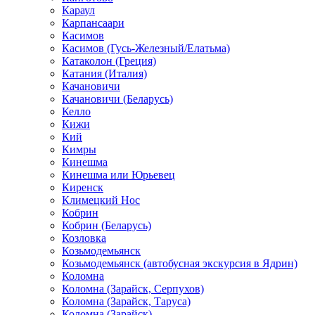
Караул
Карпансаари
Касимов
Касимов (Гусь-Железный/Елатьма)
Катаколон (Греция)
Катания (Италия)
Качановичи
Качановичи (Беларусь)
Келло
Кижи
Кий
Кимры
Кинешма
Кинешма или Юрьевец
Киренск
Климецкий Нос
Кобрин
Кобрин (Беларусь)
Козловка
Козьмодемьянск
Козьмодемьянск (автобусная экскурсия в Ядрин)
Коломна
Коломна (Зарайск, Серпухов)
Коломна (Зарайск, Таруса)
Коломна (Зарайск)