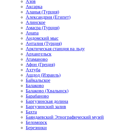
Азов
Аксарка
Аланья (Турция)
Александрия (Египет)
Алинское
Амасра (Турция)
Анапа
Андомский мыс
Анталия (Турция)
Арктическая станция на льду
Архангельск
Атаманово
Афон (Греция)
Ахтуба
Ашдод (Израиль)
Байкальское
Балаково
Балаково (Хвалынск)
Барабаново
Баргузинская долина
Баргузинский залив
Бахта
Баяндаевский Этнографический музей
Беломорск
Березники