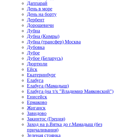
Даппарай
День в море
День на борту
Дербент
Дорошевичи
Дубна
Дубна (Кимры)
Дубна (трансфер) Москва
Дубовка
Дубое
Дубое (Беларусь)
Дюртюли
Ейск
Екатеринбург
Елабуга
Елабуга (Мамадыш)
Елабуга (на т/х "Владимир Маяковский")
Енисейск
Ермаково
Жиганск
Завидово
Закинтос (Греция)
Заход на р.Вятка до г.Мамадыш (без
причаливания)
Зеленая стоянка