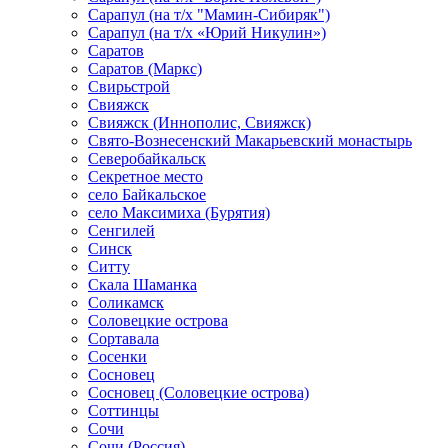
Сарапул (на т/х "Мамин-Сибиряк")
Сарапул (на т/х «Юрий Никулин»)
Саратов
Саратов (Маркс)
Свирьстрой
Свияжск
Свияжск (Иннополис, Свияжск)
Свято-Вознесенский Макарьевский монастырь
Северобайкальск
Секретное место
село Байкальское
село Максимиха (Бурятия)
Сенгилей
Синск
Ситту
Скала Шаманка
Соликамск
Соловецкие острова
Сортавала
Сосенки
Сосновец
Сосновец (Соловецкие острова)
Соттинцы
Сочи
Сочи (Россия)