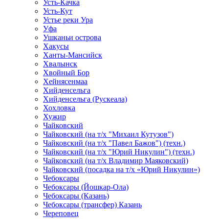
Усть-Качка
Усть-Кут
Устье реки Ура
Уфа
Ушканьи острова
Хакусы
Ханты-Мансийск
Хвалынск
Хвойный Бор
Хейнясенмаа
Хийденсельга
Хийденсельга (Рускеала)
Хохловка
Хужир
Чайковский
Чайковский (на т/х "Михаил Кутузов")
Чайковский (на т/х "Павел Бажов") (техн.)
Чайковский (на т/х "Юрий Никулин") (техн.)
Чайковский (на т/х Владимир Маяковский)
Чайковский (посадка на т/х «Юрий Никулин»)
Чебоксары
Чебоксары (Йошкар-Ола)
Чебоксары (Казань)
Чебоксары (трансфер) Казань
Череповец