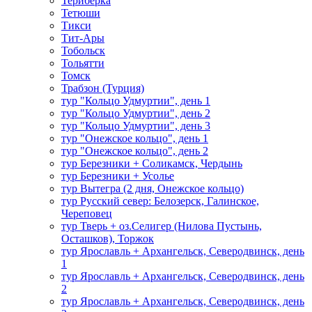
Териберка
Тетюши
Тикси
Тит-Ары
Тобольск
Тольятти
Томск
Трабзон (Турция)
тур "Кольцо Удмуртии", день 1
тур "Кольцо Удмуртии", день 2
тур "Кольцо Удмуртии", день 3
тур "Онежское кольцо", день 1
тур "Онежское кольцо", день 2
тур Березники + Соликамск, Чердынь
тур Березники + Усолье
тур Вытегра (2 дня, Онежское кольцо)
тур Русский север: Белозерск, Галинское,
Череповец
тур Тверь + оз.Селигер (Нилова Пустынь,
Осташков), Торжок
тур Ярославль + Архангельск, Северодвинск, день
1
тур Ярославль + Архангельск, Северодвинск, день
2
тур Ярославль + Архангельск, Северодвинск, день