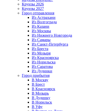
Круизы 2026
Круизы 2027
Город отправления
Из Астрахани
Из Волгограда
Из Казани
Из Москвы
Из Нижнего Новгорода
Из Самары
Из Санкт-Петербурга
Из Бреста
Из Мозыря
Из Красноярска
Из Норильска
Из Саратова
Из Дудинки
Город прибытия
В Москву
В Брест
В Красноярск
В Мозырь
В Дудинку
В Норильск
В Уфу