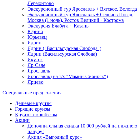
Лермонтово
Экскурсионный тур Ярославль + Вятское, Вологда
Экскурсионный тур Ярославль + Сергиев Посад,
Москва (1 ночь), Ростов Великий - Кострома
Экскурсия Елабуга + Казань
Юрино
Юрьевец
Ядрин
Ядрин ("Васильсурская Слобода")
Ядрин (Васильсурская Слобода)
Якутск
Яр-Сале
Ярославль
Ярославль (на т/х "Мамин-Сибиряк")
Ярцево
Специальные предложения
Дешевые круизы
Горящие круизы
Круизы с кэшбэком
Акции
Дополнительная скидка 10 000 рублей на нижнюю
палубу!
Акция «Выгодный курс»