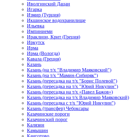
Иволгинский Дацан
Игарка
Измир (Турция)
Икшинское водохранилище
Ильевка
Импиниеми
Ираклион, Крит (Греция)
Иркутск
Ирма
Ирма (Вологда)
Кавала (Греция)
Казань
Казань (на т/х "Владимир Маяковский")
Казань (на т/х "Мамин-Сибиряк")
Казань (пересадка на т/х "Борис Полевой")
Казань (пересадка на т/х "Юрий Никулин")
Казань (пересадка на т/х «Павел Бажов»)
Казань (пересадка на т/х Владимир Маяковский)
Казань (пересадка с т/х "Юрий Никулин")
Казань (трансфер) Чебоксары
Казачинские пороги
Казачинский порог
Калязин
Камышин
Канготово