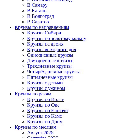
В Самару
В Казань
В Волгоград
В Саратов
Круизы по направлениям
Круизы Сибири
Круизы по золотому кольцу
Круизы на двоих
Круизы выходного дня
Однодневные круизы
Двухдневные круизы
Трёхдневные круизы
Четырёхдневные круизы
Пятидневные круизы
Круизы с детьми
Круизы с ужином
Круизы по рекам
Круизы по Волге
Круизы по Оке
Круизы по Енисею
Круизы по Каме
Круизы по Дону
Круизы по месяцам
Август 2026