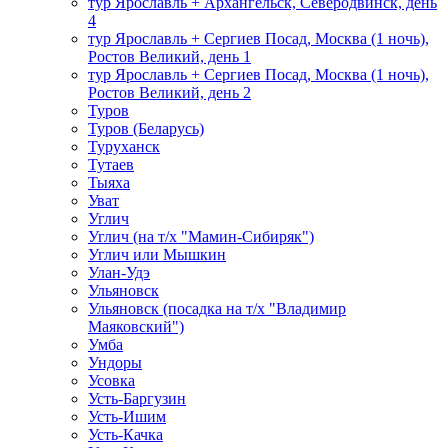
тур Ярославль + Архангельск, Северодвинск, день
4
тур Ярославль + Сергиев Посад, Москва (1 ночь),
Ростов Великий, день 1
тур Ярославль + Сергиев Посад, Москва (1 ночь),
Ростов Великий, день 2
Туров
Туров (Беларусь)
Туруханск
Тутаев
Тыяха
Уват
Углич
Углич (на т/х "Мамин-Сибиряк")
Углич или Мышкин
Улан-Удэ
Ульяновск
Ульяновск (посадка на т/х "Владимир
Маяковский")
Умба
Ундоры
Усовка
Усть-Баргузин
Усть-Ишим
Усть-Качка