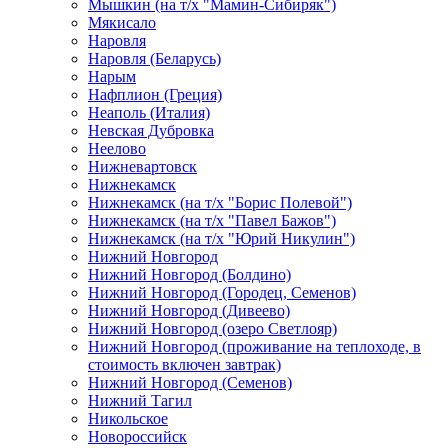
Мышкин (на т/х "Мамин-Сибиряк")
Мякисало
Наровля
Наровля (Беларусь)
Нарым
Нафплион (Греция)
Неаполь (Италия)
Невская Дубровка
Неелово
Нижневартовск
Нижнекамск
Нижнекамск (на т/х "Борис Полевой")
Нижнекамск (на т/х "Павел Бажов")
Нижнекамск (на т/х "Юрий Никулин")
Нижний Новгород
Нижний Новгород (Болдино)
Нижний Новгород (Городец, Семенов)
Нижний Новгород (Дивеево)
Нижний Новгород (озеро Светлояр)
Нижний Новгород (проживание на теплоходе, в
стоимость включен завтрак)
Нижний Новгород (Семенов)
Нижний Тагил
Никольское
Новороссийск