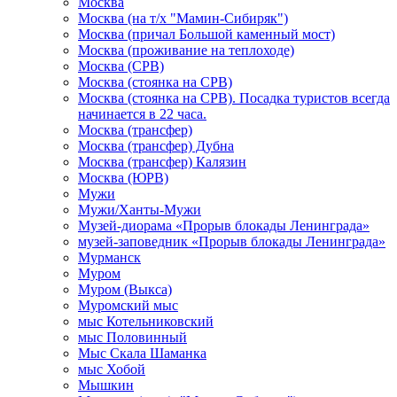
Москва
Москва (на т/х "Мамин-Сибиряк")
Москва (причал Большой каменный мост)
Москва (проживание на теплоходе)
Москва (СРВ)
Москва (стоянка на СРВ)
Москва (стоянка на СРВ). Посадка туристов всегда
начинается в 22 часа.
Москва (трансфер)
Москва (трансфер) Дубна
Москва (трансфер) Калязин
Москва (ЮРВ)
Мужи
Мужи/Ханты-Мужи
Музей-диорама «Прорыв блокады Ленинграда»
музей-заповедник «Прорыв блокады Ленинграда»
Мурманск
Муром
Муром (Выкса)
Муромский мыс
мыс Котельниковский
мыс Половинный
Мыс Скала Шаманка
мыс Хобой
Мышкин