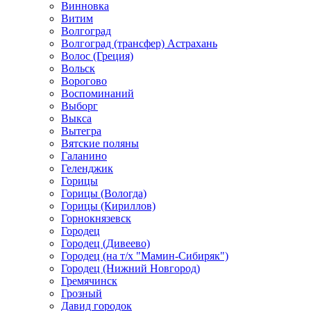
Винновка
Витим
Волгоград
Волгоград (трансфер) Астрахань
Волос (Греция)
Вольск
Ворогово
Воспоминаний
Выборг
Выкса
Вытегра
Вятские поляны
Галанино
Геленджик
Горицы
Горицы (Вологда)
Горицы (Кириллов)
Горнокнязевск
Городец
Городец (Дивеево)
Городец (на т/х "Мамин-Сибиряк")
Городец (Нижний Новгород)
Гремячинск
Грозный
Давид городок