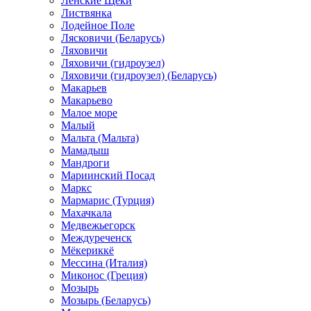
Ленские Щеки
Листвянка
Лодейное Поле
Лясковичи (Беларусь)
Ляховичи
Ляховичи (гидроузел)
Ляховичи (гидроузел) (Беларусь)
Макарьев
Макарьево
Малое море
Малый
Мальта (Мальта)
Мамадыш
Мандроги
Мариинский Посад
Маркс
Мармарис (Турция)
Махачкала
Медвежьегорск
Междуреченск
Мёкериккё
Мессина (Италия)
Миконос (Греция)
Мозырь
Мозырь (Беларусь)