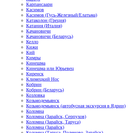
Карпансаари
Касимов
Касимов (Гусь-Железный/Елатьма)
Катаколон (Греция)
Катания (Италия)
Качановичи
Качановичи (Беларусь)
Келло
Кижи
Кий
Кимры
Кинешма
Кинешма или Юрьевец
Киренск
Климецкий Нос
Кобрин
Кобрин (Беларусь)
Козловка
Козьмодемьянск
Козьмодемьянск (автобусная экскурсия в Ядрин)
Коломна
Коломна (Зарайск, Серпухов)
Коломна (Зарайск, Таруса)
Коломна (Зарайск)
Коломна (Таруса, Поленово, Зарайск)