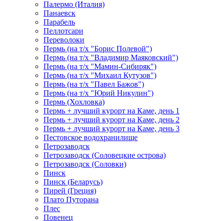
Палермо (Италия)
Панаевск
Парабель
Пеллотсари
Переволоки
Пермь (на т/х "Борис Полевой")
Пермь (на т/х "Владимир Маяковский")
Пермь (на т/х "Мамин-Сибиряк")
Пермь (на т/х "Михаил Кутузов")
Пермь (на т/х "Павел Бажов")
Пермь (на т/х "Юрий Никулин")
Пермь (Хохловка)
Пермь + лучший курорт на Каме, день 1
Пермь + лучший курорт на Каме, день 2
Пермь + лучший курорт на Каме, день 3
Пестовское водохранилище
Петрозаводск
Петрозаводск (Соловецкие острова)
Петрозаводск (Соловки)
Пинск
Пинск (Беларусь)
Пирей (Греция)
Плато Путорана
Плес
Повенец