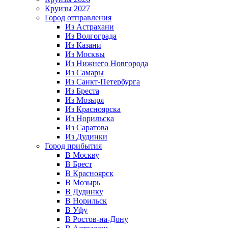
Круизы 2027
Город отправления
Из Астрахани
Из Волгограда
Из Казани
Из Москвы
Из Нижнего Новгорода
Из Самары
Из Санкт-Петербурга
Из Бреста
Из Мозыря
Из Красноярска
Из Норильска
Из Саратова
Из Дудинки
Город прибытия
В Москву
В Брест
В Красноярск
В Мозырь
В Дудинку
В Норильск
В Уфу
В Ростов-на-Дону