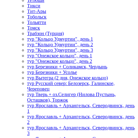
Тетюши
Тикси
Тит-Ары
Тобольск
Тольятти
Томск
Трабзон (Турция)
тур "Кольцо Удмуртии", день 1
тур "Кольцо Удмуртии", день 2
тур "Кольцо Удмуртии", день 3
тур "Онежское кольцо", день 1
тур "Онежское кольцо", день 2
тур Березники + Соликамск, Чердынь
тур Березники + Усолье
тур Вытегра (2 дня, Онежское кольцо)
тур Русский север: Белозерск, Галинское,
Череповец
тур Тверь + оз.Селигер (Нилова Пустынь,
Осташков), Торжок
тур Ярославль + Архангельск, Северодвинск, день
1
тур Ярославль + Архангельск, Северодвинск, день
2
тур Ярославль + Архангельск, Северодвинск, день
3