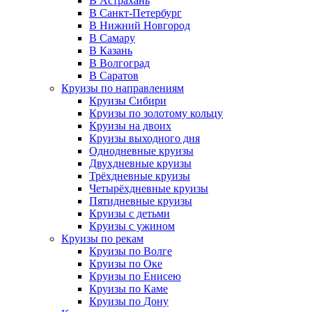
В Астрахань
В Санкт-Петербург
В Нижний Новгород
В Самару
В Казань
В Волгоград
В Саратов
Круизы по направлениям
Круизы Сибири
Круизы по золотому кольцу
Круизы на двоих
Круизы выходного дня
Однодневные круизы
Двухдневные круизы
Трёхдневные круизы
Четырёхдневные круизы
Пятидневные круизы
Круизы с детьми
Круизы с ужином
Круизы по рекам
Круизы по Волге
Круизы по Оке
Круизы по Енисею
Круизы по Каме
Круизы по Дону