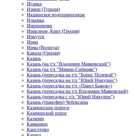
Игарка
Измир (Турция)
Икшинское водохранилище
Ильевка
Импиниеми
Ираклион, Крит (Греция)
Иркутск
Ирма
Ирма (Вологда)
Кавала (Греция)
Казань
Казань (на т/х "Владимир Маяковский")
Казань (на т/х "Мамин-Сибиряк")
Казань (пересадка на т/х "Борис Полевой")
Казань (пересадка на т/х "Юрий Никулин")
Казань (пересадка на т/х «Павел Бажов»)
Казань (пересадка на т/х Владимир Маяковский)
Казань (пересадка с т/х "Юрий Никулин")
Казань (трансфер) Чебоксары
Казачинские пороги
Казачинский порог
Калязин
Камышин
Канготово
Караул