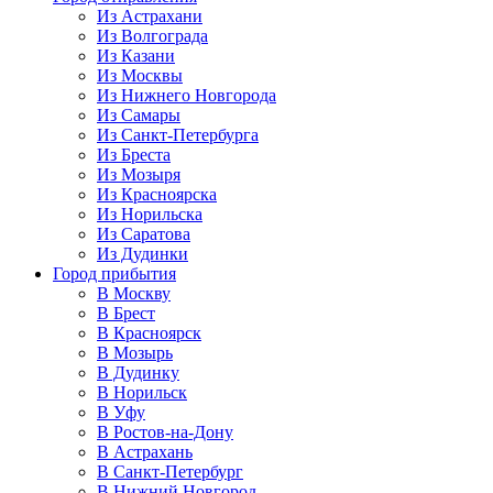
Из Астрахани
Из Волгограда
Из Казани
Из Москвы
Из Нижнего Новгорода
Из Самары
Из Санкт-Петербурга
Из Бреста
Из Мозыря
Из Красноярска
Из Норильска
Из Саратова
Из Дудинки
Город прибытия
В Москву
В Брест
В Красноярск
В Мозырь
В Дудинку
В Норильск
В Уфу
В Ростов-на-Дону
В Астрахань
В Санкт-Петербург
В Нижний Новгород