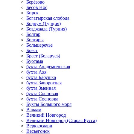
Берёзово
Бесов Нос
Бирск
Богатырская слобода
Бодрум (Турция)
Бозджаада (Турция)
Болгар
Болгары
Большеречье
Брест
Брест (Беларусь)
Буотама
бухта Академическая
бухта Аяя
бухта Бабушка
бухта Заворотная
бухта Змеиная
бухта Сосновая
бухта Сосновка
Бухты Большого моря
Валаам
Великий Новгород
Великий Новгород (Старая Русса)
Верккосаари
Весьегонск