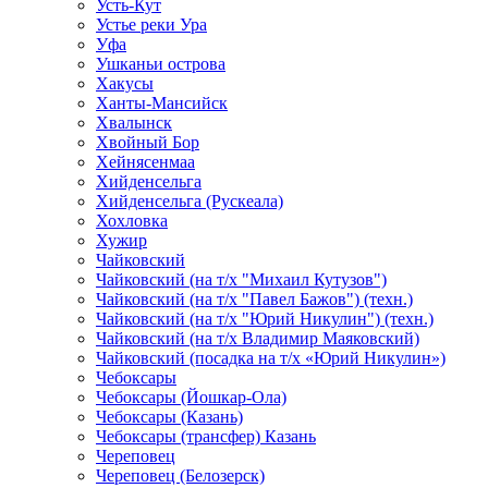
Усть-Кут
Устье реки Ура
Уфа
Ушканьи острова
Хакусы
Ханты-Мансийск
Хвалынск
Хвойный Бор
Хейнясенмаа
Хийденсельга
Хийденсельга (Рускеала)
Хохловка
Хужир
Чайковский
Чайковский (на т/х "Михаил Кутузов")
Чайковский (на т/х "Павел Бажов") (техн.)
Чайковский (на т/х "Юрий Никулин") (техн.)
Чайковский (на т/х Владимир Маяковский)
Чайковский (посадка на т/х «Юрий Никулин»)
Чебоксары
Чебоксары (Йошкар-Ола)
Чебоксары (Казань)
Чебоксары (трансфер) Казань
Череповец
Череповец (Белозерск)