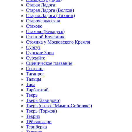
Старая Ладога
Старая Ладога (Волхов)
Старая Ладога (Тихвин)
Старочеркасская
Стахово
Стахово (Беларусь)
Степной Кочевник
Стоянка у Московского Кремля
Сургут
Сурские Зори
Сурхайте
Сценическое плавание
Сызрань
Таганрог
Тальцы
Тара
Тарбагатай
Тверь
Тверь (Завидово)
Тверь (на т/х "Мамин-Сибиряк")
Тверь (Торжок)
Тевриз
Тёйсянсаари
Териберка