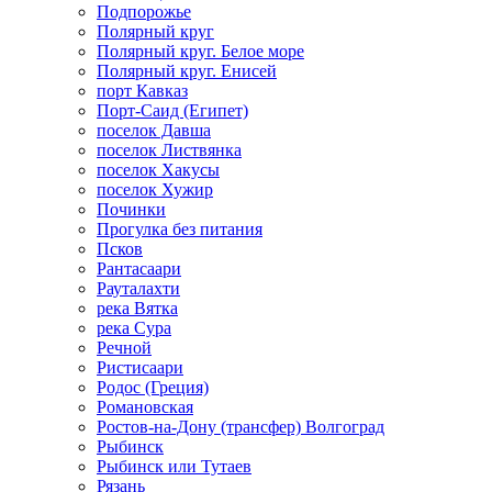
Подпорожье
Полярный круг
Полярный круг. Белое море
Полярный круг. Енисей
порт Кавказ
Порт-Саид (Египет)
поселок Давша
поселок Листвянка
поселок Хакусы
поселок Хужир
Починки
Прогулка без питания
Псков
Рантасаари
Рауталахти
река Вятка
река Сура
Речной
Ристисаари
Родос (Греция)
Романовская
Ростов-на-Дону (трансфер) Волгоград
Рыбинск
Рыбинск или Тутаев
Рязань