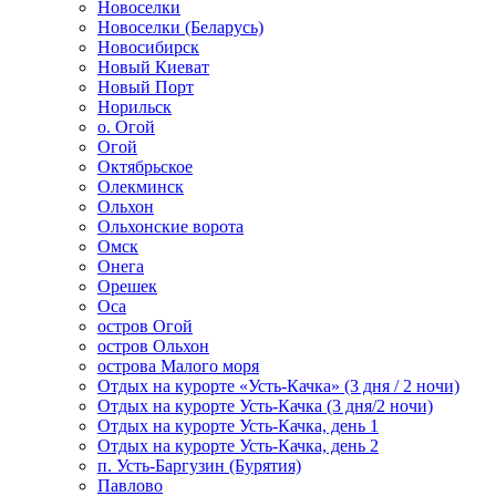
Новоселки
Новоселки (Беларусь)
Новосибирск
Новый Киеват
Новый Порт
Норильск
о. Огой
Огой
Октябрьское
Олекминск
Ольхон
Ольхонские ворота
Омск
Онега
Орешек
Оса
остров Огой
остров Ольхон
острова Малого моря
Отдых на курорте «Усть-Качка» (3 дня / 2 ночи)
Отдых на курорте Усть-Качка (3 дня/2 ночи)
Отдых на курорте Усть-Качка, день 1
Отдых на курорте Усть-Качка, день 2
п. Усть-Баргузин (Бурятия)
Павлово