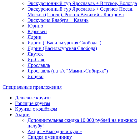
Экскурсионный тур Ярославль + Вятское, Вологда
Экскурсионный тур Ярославль + Сергиев Посад,
Москва (1 ночь), Ростов Великий - Кострома
Экскурсия Елабуга + Казань
Юрино
Юрьевец
Ядрин
Ядрин ("Васильсурская Слобода")
Ядрин (Васильсурская Слобода)
Якутск
Яр-Сале
Ярославль
Ярославль (на т/х "Мамин-Сибиряк")
Ярцево
Специальные предложения
Дешевые круизы
Горящие круизы
Круизы с кэшбэком
Акции
Дополнительная скидка 10 000 рублей на нижнюю
палубу!
Акция «Выгодный курс»
Скидка имениннику