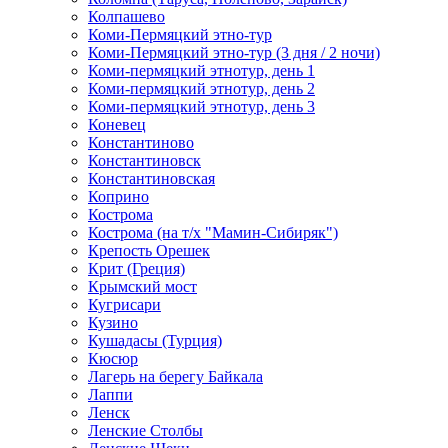
Колпашево
Коми-Пермяцкий этно-тур
Коми-Пермяцкий этно-тур (3 дня / 2 ночи)
Коми-пермяцкий этнотур, день 1
Коми-пермяцкий этнотур, день 2
Коми-пермяцкий этнотур, день 3
Коневец
Константиново
Константиновск
Константиновская
Коприно
Кострома
Кострома (на т/х "Мамин-Сибиряк")
Крепость Орешек
Крит (Греция)
Крымский мост
Кугрисари
Кузино
Кушадасы (Турция)
Кюсюр
Лагерь на берегу Байкала
Лаппи
Ленск
Ленские Столбы