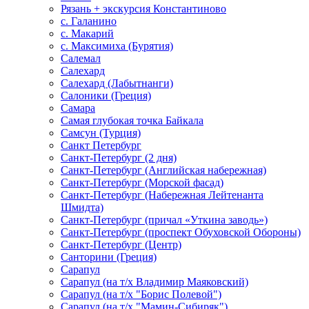
Рязань + экскурсия Константиново
с. Галанино
с. Макарий
с. Максимиха (Бурятия)
Салемал
Салехард
Салехард (Лабытнанги)
Салоники (Греция)
Самара
Самая глубокая точка Байкала
Самсун (Турция)
Санкт Петербург
Санкт-Петербург (2 дня)
Санкт-Петербург (Английская набережная)
Санкт-Петербург (Морской фасад)
Санкт-Петербург (Набережная Лейтенанта
Шмидта)
Санкт-Петербург (причал «Уткина заводь»)
Санкт-Петербург (проспект Обуховской Обороны)
Санкт-Петербург (Центр)
Санторини (Греция)
Сарапул
Сарапул (на т/х Владимир Маяковский)
Сарапул (на т/х "Борис Полевой")
Сарапул (на т/х "Мамин-Сибиряк")