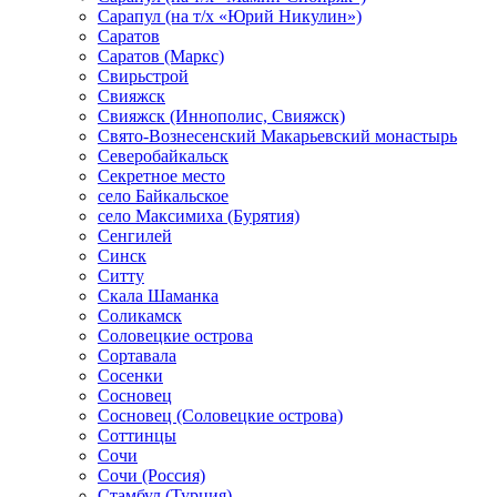
Сарапул (на т/х «Юрий Никулин»)
Саратов
Саратов (Маркс)
Свирьстрой
Свияжск
Свияжск (Иннополис, Свияжск)
Свято-Вознесенский Макарьевский монастырь
Северобайкальск
Секретное место
село Байкальское
село Максимиха (Бурятия)
Сенгилей
Синск
Ситту
Скала Шаманка
Соликамск
Соловецкие острова
Сортавала
Сосенки
Сосновец
Сосновец (Соловецкие острова)
Соттинцы
Сочи
Сочи (Россия)
Стамбул (Турция)