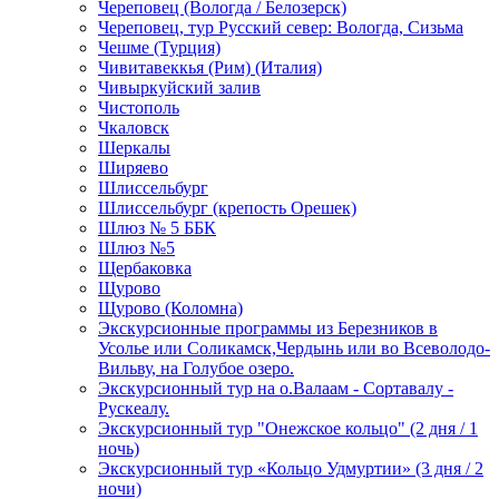
Череповец (Вологда / Белозерск)
Череповец, тур Русский север: Вологда, Сизьма
Чешме (Турция)
Чивитавеккья (Рим) (Италия)
Чивыркуйский залив
Чистополь
Чкаловск
Шеркалы
Ширяево
Шлиссельбург
Шлиссельбург (крепость Орешек)
Шлюз № 5 ББК
Шлюз №5
Щербаковка
Щурово
Щурово (Коломна)
Экскурсионные программы из Березников в
Усолье или Соликамск,Чердынь или во Всеволодо-
Вильву, на Голубое озеро.
Экскурсионный тур на о.Валаам - Сортавалу -
Рускеалу.
Экскурсионный тур "Онежское кольцо" (2 дня / 1
ночь)
Экскурсионный тур «Кольцо Удмуртии» (3 дня / 2
ночи)