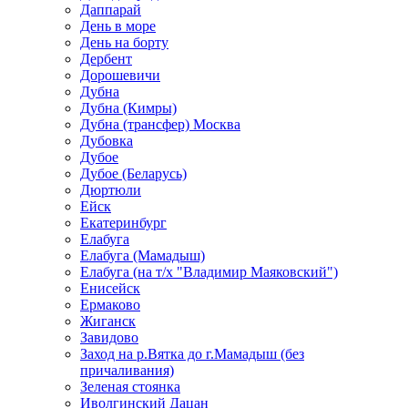
Даппарай
День в море
День на борту
Дербент
Дорошевичи
Дубна
Дубна (Кимры)
Дубна (трансфер) Москва
Дубовка
Дубое
Дубое (Беларусь)
Дюртюли
Ейск
Екатеринбург
Елабуга
Елабуга (Мамадыш)
Елабуга (на т/х "Владимир Маяковский")
Енисейск
Ермаково
Жиганск
Завидово
Заход на р.Вятка до г.Мамадыш (без
причаливания)
Зеленая стоянка
Иволгинский Дацан