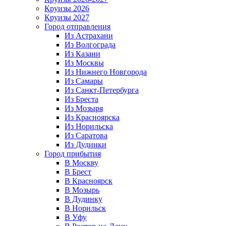
Круизы 2026
Круизы 2027
Город отправления
Из Астрахани
Из Волгограда
Из Казани
Из Москвы
Из Нижнего Новгорода
Из Самары
Из Санкт-Петербурга
Из Бреста
Из Мозыря
Из Красноярска
Из Норильска
Из Саратова
Из Дудинки
Город прибытия
В Москву
В Брест
В Красноярск
В Мозырь
В Дудинку
В Норильск
В Уфу