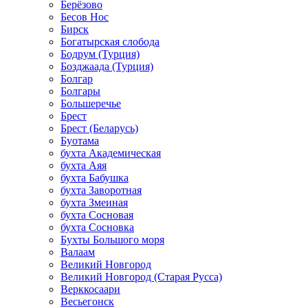
Берёзово
Бесов Нос
Бирск
Богатырская слобода
Бодрум (Турция)
Бозджаада (Турция)
Болгар
Болгары
Большеречье
Брест
Брест (Беларусь)
Буотама
бухта Академическая
бухта Аяя
бухта Бабушка
бухта Заворотная
бухта Змеиная
бухта Сосновая
бухта Сосновка
Бухты Большого моря
Валаам
Великий Новгород
Великий Новгород (Старая Русса)
Верккосаари
Весьегонск