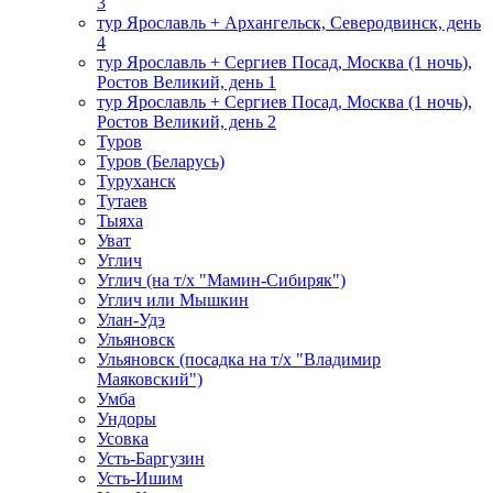
3
тур Ярославль + Архангельск, Северодвинск, день
4
тур Ярославль + Сергиев Посад, Москва (1 ночь),
Ростов Великий, день 1
тур Ярославль + Сергиев Посад, Москва (1 ночь),
Ростов Великий, день 2
Туров
Туров (Беларусь)
Туруханск
Тутаев
Тыяха
Уват
Углич
Углич (на т/х "Мамин-Сибиряк")
Углич или Мышкин
Улан-Удэ
Ульяновск
Ульяновск (посадка на т/х "Владимир
Маяковский")
Умба
Ундоры
Усовка
Усть-Баргузин
Усть-Ишим