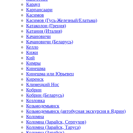
Караул
Карпансаари
Касимов
Касимов (Гусь-Железный/Елатьма)
Катаколон (Греция)
Катания (Италия)
Качановичи
Качановичи (Беларусь)
Келло
Кижи
Кий
Кимры
Кинешма
Кинешма или Юрьевец
Киренск
Климецкий Нос
Кобрин
Кобрин (Беларусь)
Козловка
Козьмодемьянск
Козьмодемьянск (автобусная экскурсия в Ядрин)
Коломна
Коломна (Зарайск, Серпухов)
Коломна (Зарайск, Таруса)
Коломна (Зарайск)