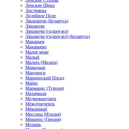
Ленские Столбы
Ленские Щеки
Листвянка
Лодейное Поле
Лясковичи (Беларусь)
Ляховичи
Ляховичи (гидроузел)
Ляховичи (гидроузел) (Беларусь)
Макарьев
Макарьево
Малое море
Малый
Мальта (Мальта)
Мамадыш
Мандроги
Мариинский Посад
Маркс
Мармарис (Турция)
Махачкала
Медвежьегорск
Междуреченск
Мёкериккё
Мессина (Италия)
Миконос (Греция)
Мозырь