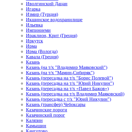
Иволгинский Дацан
Игарка
Измир (Турция)
Икшинское водохранилище
Ильевка
Импиниеми
Ираклион, Крит (Греция)
Иркутск
Ирма
Ирма (Вологда)
Кавала (Греция)
Казань
Казань (на т/х "Владимир Маяковский")
Казань (на т/х "Мамин-Сибиряк")
Казань (пересадка на т/х "Борис Полевой")
Казань (пересадка на т/х "Юрий Никулин")
Казань (пересадка на т/х «Павел Бажов»)
Казань (пересадка на т/х Владимир Маяковский)
Казань (пересадка с т/х "Юрий Никулин")
Казань (трансфер) Чебоксары
Казачинские пороги
Казачинский порог
Калязин
Камышин
Канготово