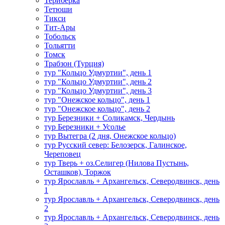
Териберка
Тетюши
Тикси
Тит-Ары
Тобольск
Тольятти
Томск
Трабзон (Турция)
тур "Кольцо Удмуртии", день 1
тур "Кольцо Удмуртии", день 2
тур "Кольцо Удмуртии", день 3
тур "Онежское кольцо", день 1
тур "Онежское кольцо", день 2
тур Березники + Соликамск, Чердынь
тур Березники + Усолье
тур Вытегра (2 дня, Онежское кольцо)
тур Русский север: Белозерск, Галинское,
Череповец
тур Тверь + оз.Селигер (Нилова Пустынь,
Осташков), Торжок
тур Ярославль + Архангельск, Северодвинск, день
1
тур Ярославль + Архангельск, Северодвинск, день
2
тур Ярославль + Архангельск, Северодвинск, день