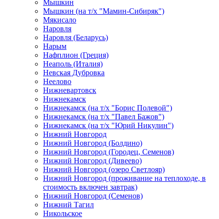
Мышкин
Мышкин (на т/х "Мамин-Сибиряк")
Мякисало
Наровля
Наровля (Беларусь)
Нарым
Нафплион (Греция)
Неаполь (Италия)
Невская Дубровка
Неелово
Нижневартовск
Нижнекамск
Нижнекамск (на т/х "Борис Полевой")
Нижнекамск (на т/х "Павел Бажов")
Нижнекамск (на т/х "Юрий Никулин")
Нижний Новгород
Нижний Новгород (Болдино)
Нижний Новгород (Городец, Семенов)
Нижний Новгород (Дивеево)
Нижний Новгород (озеро Светлояр)
Нижний Новгород (проживание на теплоходе, в
стоимость включен завтрак)
Нижний Новгород (Семенов)
Нижний Тагил
Никольское