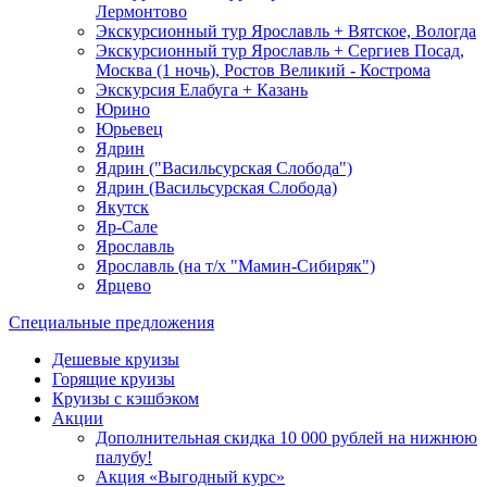
Лермонтово
Экскурсионный тур Ярославль + Вятское, Вологда
Экскурсионный тур Ярославль + Сергиев Посад,
Москва (1 ночь), Ростов Великий - Кострома
Экскурсия Елабуга + Казань
Юрино
Юрьевец
Ядрин
Ядрин ("Васильсурская Слобода")
Ядрин (Васильсурская Слобода)
Якутск
Яр-Сале
Ярославль
Ярославль (на т/х "Мамин-Сибиряк")
Ярцево
Специальные предложения
Дешевые круизы
Горящие круизы
Круизы с кэшбэком
Акции
Дополнительная скидка 10 000 рублей на нижнюю
палубу!
Акция «Выгодный курс»