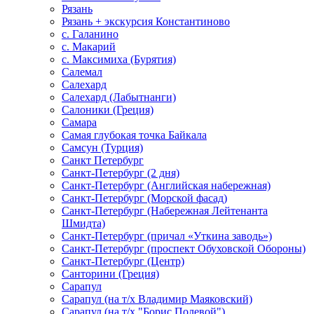
Рязань
Рязань + экскурсия Константиново
с. Галанино
с. Макарий
с. Максимиха (Бурятия)
Салемал
Салехард
Салехард (Лабытнанги)
Салоники (Греция)
Самара
Самая глубокая точка Байкала
Самсун (Турция)
Санкт Петербург
Санкт-Петербург (2 дня)
Санкт-Петербург (Английская набережная)
Санкт-Петербург (Морской фасад)
Санкт-Петербург (Набережная Лейтенанта
Шмидта)
Санкт-Петербург (причал «Уткина заводь»)
Санкт-Петербург (проспект Обуховской Обороны)
Санкт-Петербург (Центр)
Санторини (Греция)
Сарапул
Сарапул (на т/х Владимир Маяковский)
Сарапул (на т/х "Борис Полевой")