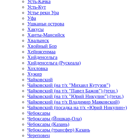
Усть-Качка
Усть-Кут
Устье реки Ура
Уфа
Ушканьи острова
Хакусы
Ханты-Мансийск
Хвалынск
Хвойный Бор
Хейнясенмаа
Хийденсельга
Хийденсельга (Рускеала)
Хохловка
Хужир
Чайковский
Чайковский (на т/х "Михаил Кутузов")
Чайковский (на т/х "Павел Бажов") (техн.)
Чайковский (на т/х "Юрий Никулин") (техн.)
Чайковский (на т/х Владимир Маяковский)
Чайковский (посадка на т/х «Юрий Никулин»)
Чебоксары
Чебоксары (Йошкар-Ола)
Чебоксары (Казань)
Чебоксары (трансфер) Казань
Череповец