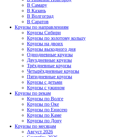
В Самару
В Казань
В Волгоград
В Саратов
Круизы по направлениям
Круизы Сибири
Круизы по золотому кольцу
Круизы на двоих
Круизы выходного дня
Однодневные круизы
Двухдневные круизы
Трёхдневные круизы
Четырёхдневные круизы
Пятидневные круизы
Круизы с детьми
Круизы с ужином
Круизы по рекам
Круизы по Волге
Круизы по Оке
Круизы по Енисею
Круизы по Каме
Круизы по Дону
Круизы по месяцам
Август 2026