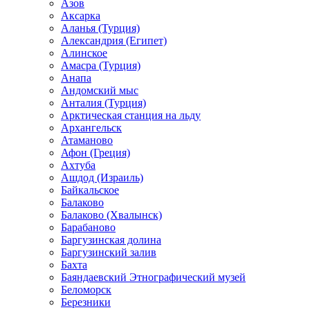
Азов
Аксарка
Аланья (Турция)
Александрия (Египет)
Алинское
Амасра (Турция)
Анапа
Андомский мыс
Анталия (Турция)
Арктическая станция на льду
Архангельск
Атаманово
Афон (Греция)
Ахтуба
Ашдод (Израиль)
Байкальское
Балаково
Балаково (Хвалынск)
Барабаново
Баргузинская долина
Баргузинский залив
Бахта
Баяндаевский Этнографический музей
Беломорск
Березники