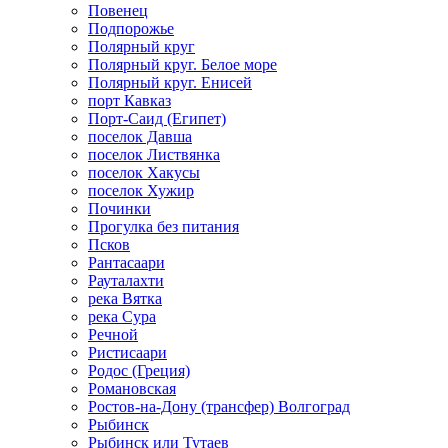
Повенец
Подпорожье
Полярный круг
Полярный круг. Белое море
Полярный круг. Енисей
порт Кавказ
Порт-Саид (Египет)
поселок Давша
поселок Листвянка
поселок Хакусы
поселок Хужир
Починки
Прогулка без питания
Псков
Рантасаари
Рауталахти
река Вятка
река Сура
Речной
Ристисаари
Родос (Греция)
Романовская
Ростов-на-Дону (трансфер) Волгоград
Рыбинск
Рыбинск или Тутаев