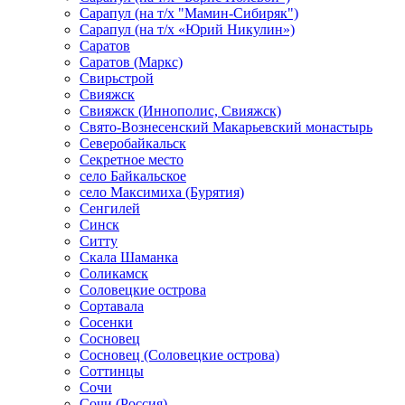
Сарапул (на т/х "Мамин-Сибиряк")
Сарапул (на т/х «Юрий Никулин»)
Саратов
Саратов (Маркс)
Свирьстрой
Свияжск
Свияжск (Иннополис, Свияжск)
Свято-Вознесенский Макарьевский монастырь
Северобайкальск
Секретное место
село Байкальское
село Максимиха (Бурятия)
Сенгилей
Синск
Ситту
Скала Шаманка
Соликамск
Соловецкие острова
Сортавала
Сосенки
Сосновец
Сосновец (Соловецкие острова)
Соттинцы
Сочи
Сочи (Россия)