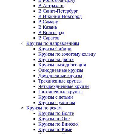
В Ростов-на-Дону
В Астрахань
В Санкт-Петербург
В Нижний Новгород
В Самару
В Казань
В Волгоград
В Саратов
Круизы по направлениям
Круизы Сибири
Круизы по золотому кольцу
Круизы на двоих
Круизы выходного дня
Однодневные круизы
Двухдневные круизы
Трёхдневные круизы
Четырёхдневные круизы
Пятидневные круизы
Круизы с детьми
Круизы с ужином
Круизы по рекам
Круизы по Волге
Круизы по Оке
Круизы по Енисею
Круизы по Каме