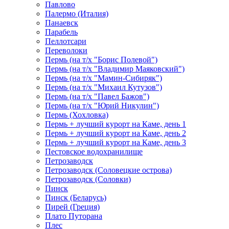
Павлово
Палермо (Италия)
Панаевск
Парабель
Пеллотсари
Переволоки
Пермь (на т/х "Борис Полевой")
Пермь (на т/х "Владимир Маяковский")
Пермь (на т/х "Мамин-Сибиряк")
Пермь (на т/х "Михаил Кутузов")
Пермь (на т/х "Павел Бажов")
Пермь (на т/х "Юрий Никулин")
Пермь (Хохловка)
Пермь + лучший курорт на Каме, день 1
Пермь + лучший курорт на Каме, день 2
Пермь + лучший курорт на Каме, день 3
Пестовское водохранилище
Петрозаводск
Петрозаводск (Соловецкие острова)
Петрозаводск (Соловки)
Пинск
Пинск (Беларусь)
Пирей (Греция)
Плато Путорана
Плес