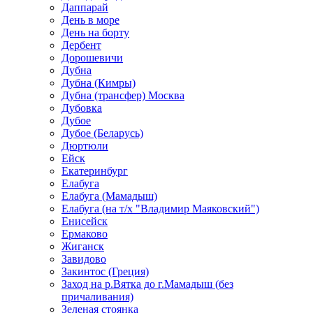
Даппарай
День в море
День на борту
Дербент
Дорошевичи
Дубна
Дубна (Кимры)
Дубна (трансфер) Москва
Дубовка
Дубое
Дубое (Беларусь)
Дюртюли
Ейск
Екатеринбург
Елабуга
Елабуга (Мамадыш)
Елабуга (на т/х "Владимир Маяковский")
Енисейск
Ермаково
Жиганск
Завидово
Закинтос (Греция)
Заход на р.Вятка до г.Мамадыш (без
причаливания)
Зеленая стоянка