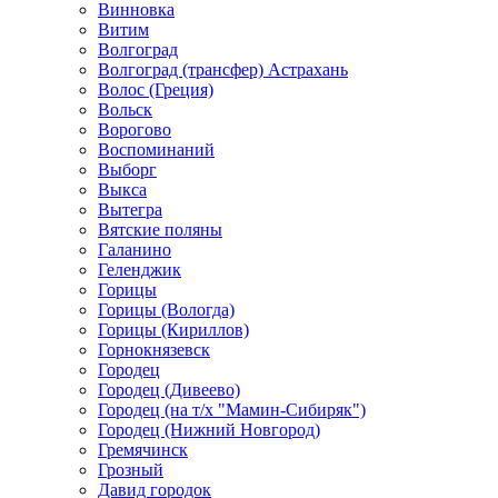
Винновка
Витим
Волгоград
Волгоград (трансфер) Астрахань
Волос (Греция)
Вольск
Ворогово
Воспоминаний
Выборг
Выкса
Вытегра
Вятские поляны
Галанино
Геленджик
Горицы
Горицы (Вологда)
Горицы (Кириллов)
Горнокнязевск
Городец
Городец (Дивеево)
Городец (на т/х "Мамин-Сибиряк")
Городец (Нижний Новгород)
Гремячинск
Грозный
Давид городок