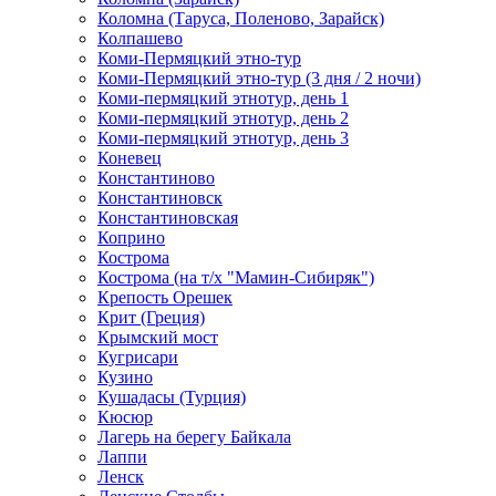
Коломна (Таруса, Поленово, Зарайск)
Колпашево
Коми-Пермяцкий этно-тур
Коми-Пермяцкий этно-тур (3 дня / 2 ночи)
Коми-пермяцкий этнотур, день 1
Коми-пермяцкий этнотур, день 2
Коми-пермяцкий этнотур, день 3
Коневец
Константиново
Константиновск
Константиновская
Коприно
Кострома
Кострома (на т/х "Мамин-Сибиряк")
Крепость Орешек
Крит (Греция)
Крымский мост
Кугрисари
Кузино
Кушадасы (Турция)
Кюсюр
Лагерь на берегу Байкала
Лаппи
Ленск