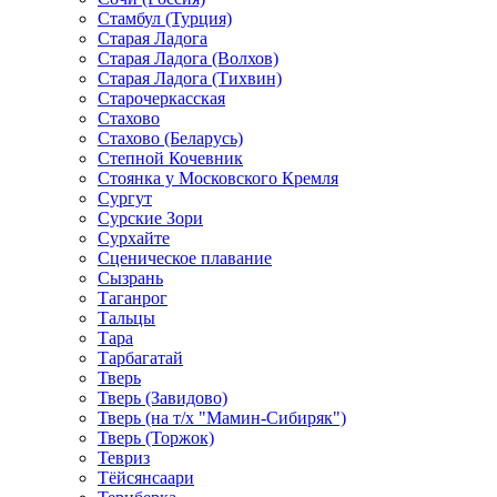
Стамбул (Турция)
Старая Ладога
Старая Ладога (Волхов)
Старая Ладога (Тихвин)
Старочеркасская
Стахово
Стахово (Беларусь)
Степной Кочевник
Стоянка у Московского Кремля
Сургут
Сурские Зори
Сурхайте
Сценическое плавание
Сызрань
Таганрог
Тальцы
Тара
Тарбагатай
Тверь
Тверь (Завидово)
Тверь (на т/х "Мамин-Сибиряк")
Тверь (Торжок)
Тевриз
Тёйсянсаари