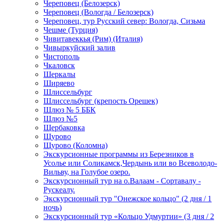
Череповец (Белозерск)
Череповец (Вологда / Белозерск)
Череповец, тур Русский север: Вологда, Сизьма
Чешме (Турция)
Чивитавеккья (Рим) (Италия)
Чивыркуйский залив
Чистополь
Чкаловск
Шеркалы
Ширяево
Шлиссельбург
Шлиссельбург (крепость Орешек)
Шлюз № 5 ББК
Шлюз №5
Щербаковка
Щурово
Щурово (Коломна)
Экскурсионные программы из Березников в
Усолье или Соликамск,Чердынь или во Всеволодо-
Вильву, на Голубое озеро.
Экскурсионный тур на о.Валаам - Сортавалу -
Рускеалу.
Экскурсионный тур "Онежское кольцо" (2 дня / 1
ночь)
Экскурсионный тур «Кольцо Удмуртии» (3 дня / 2