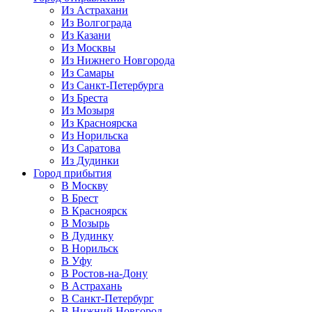
Из Астрахани
Из Волгограда
Из Казани
Из Москвы
Из Нижнего Новгорода
Из Самары
Из Санкт-Петербурга
Из Бреста
Из Мозыря
Из Красноярска
Из Норильска
Из Саратова
Из Дудинки
Город прибытия
В Москву
В Брест
В Красноярск
В Мозырь
В Дудинку
В Норильск
В Уфу
В Ростов-на-Дону
В Астрахань
В Санкт-Петербург
В Нижний Новгород