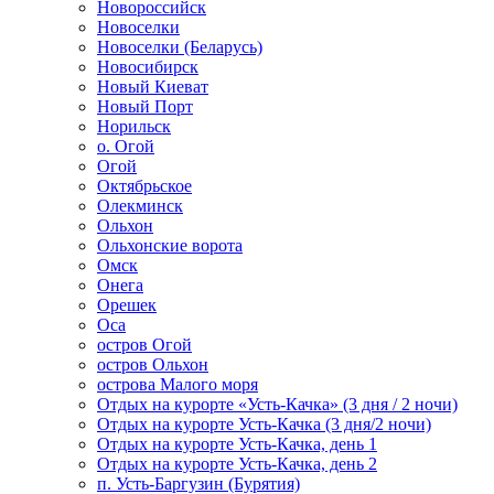
Новороссийск
Новоселки
Новоселки (Беларусь)
Новосибирск
Новый Киеват
Новый Порт
Норильск
о. Огой
Огой
Октябрьское
Олекминск
Ольхон
Ольхонские ворота
Омск
Онега
Орешек
Оса
остров Огой
остров Ольхон
острова Малого моря
Отдых на курорте «Усть-Качка» (3 дня / 2 ночи)
Отдых на курорте Усть-Качка (3 дня/2 ночи)
Отдых на курорте Усть-Качка, день 1
Отдых на курорте Усть-Качка, день 2
п. Усть-Баргузин (Бурятия)