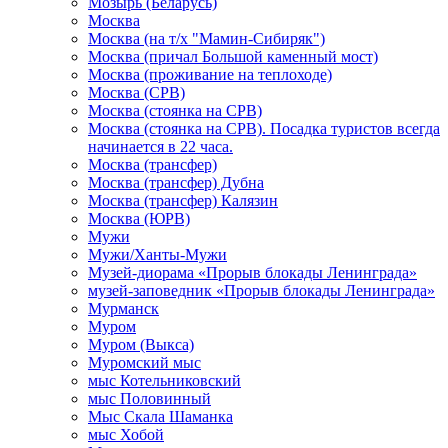
Мозырь (Беларусь)
Москва
Москва (на т/х "Мамин-Сибиряк")
Москва (причал Большой каменный мост)
Москва (проживание на теплоходе)
Москва (СРВ)
Москва (стоянка на СРВ)
Москва (стоянка на СРВ). Посадка туристов всегда
начинается в 22 часа.
Москва (трансфер)
Москва (трансфер) Дубна
Москва (трансфер) Калязин
Москва (ЮРВ)
Мужи
Мужи/Ханты-Мужи
Музей-диорама «Прорыв блокады Ленинграда»
музей-заповедник «Прорыв блокады Ленинграда»
Мурманск
Муром
Муром (Выкса)
Муромский мыс
мыс Котельниковский
мыс Половинный
Мыс Скала Шаманка
мыс Хобой