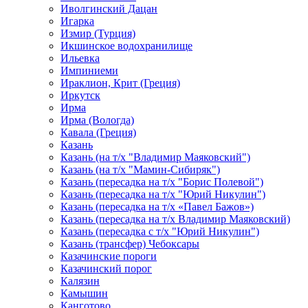
Иволгинский Дацан
Игарка
Измир (Турция)
Икшинское водохранилище
Ильевка
Импиниеми
Ираклион, Крит (Греция)
Иркутск
Ирма
Ирма (Вологда)
Кавала (Греция)
Казань
Казань (на т/х "Владимир Маяковский")
Казань (на т/х "Мамин-Сибиряк")
Казань (пересадка на т/х "Борис Полевой")
Казань (пересадка на т/х "Юрий Никулин")
Казань (пересадка на т/х «Павел Бажов»)
Казань (пересадка на т/х Владимир Маяковский)
Казань (пересадка с т/х "Юрий Никулин")
Казань (трансфер) Чебоксары
Казачинские пороги
Казачинский порог
Калязин
Камышин
Канготово