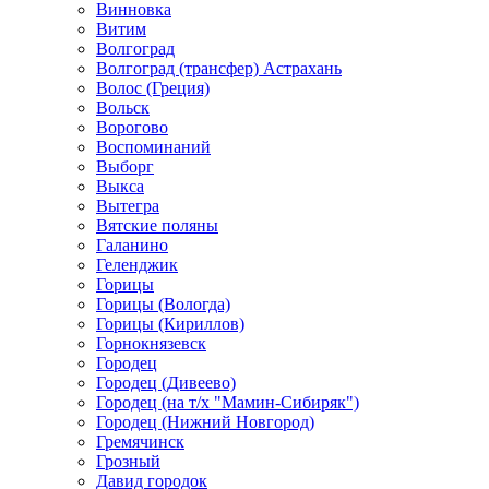
Винновка
Витим
Волгоград
Волгоград (трансфер) Астрахань
Волос (Греция)
Вольск
Ворогово
Воспоминаний
Выборг
Выкса
Вытегра
Вятские поляны
Галанино
Геленджик
Горицы
Горицы (Вологда)
Горицы (Кириллов)
Горнокнязевск
Городец
Городец (Дивеево)
Городец (на т/х "Мамин-Сибиряк")
Городец (Нижний Новгород)
Гремячинск
Грозный
Давид городок