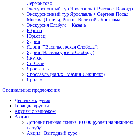
Лермонтово
Экскурсионный тур Ярославль + Вятское, Вологда
Экскурсионный тур Ярославль + Сергиев Посад,
Москва (1 ночь), Ростов Великий - Кострома
Экскурсия Елабуга + Казань
Юрино
Юрьевец
Ядрин
Ядрин ("Васильсурская Слобода")
Ядрин (Васильсурская Слобода)
Якутск
Яр-Сале
Ярославль
Ярославль (на т/х "Мамин-Сибиряк")
Ярцево
Специальные предложения
Дешевые круизы
Горящие круизы
Круизы с кэшбэком
Акции
Дополнительная скидка 10 000 рублей на нижнюю
палубу!
Акция «Выгодный курс»