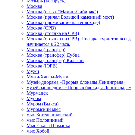
Мозырь (Беларусь)
Москва
Москва (на т/х "Мамин-Сибиряк")
Москва (причал Большой каменный мост)
Москва (проживание на теплоходе)
Москва (СРВ)
Москва (стоянка на СРВ)
Москва (стоянка на СРВ). Посадка туристов всегда
начинается в 22 часа.
Москва (трансфер)
Москва (трансфер) Дубна
Москва (трансфер) Калязин
Москва (ЮРВ)
Мужи
Мужи/Ханты-Мужи
Музей-диорама «Прорыв блокады Ленинграда»
музей-заповедник «Прорыв блокады Ленинграда»
Мурманск
Муром
Муром (Выкса)
Муромский мыс
мыс Котельниковский
мыс Половинный
Мыс Скала Шаманка
мыс Хобой