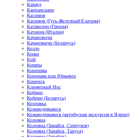
Караул
Карпансаари
Касимов
Касимов (Гусь-Железный/Елатьма)
Катаколон (Греция)
Катания (Италия)
Качановичи
Качановичи (Беларусь)
Келло
Кижи
Кий
Кимры
Кинешма
Кинешма или Юрьевец
Киренск
Климецкий Нос
Кобрин
Кобрин (Беларусь)
Козловка
Козьмодемьянск
Козьмодемьянск (автобусная экскурсия в Ядрин)
Коломна
Коломна (Зарайск, Серпухов)
Коломна (Зарайск, Таруса)
Коломна (Зарайск)