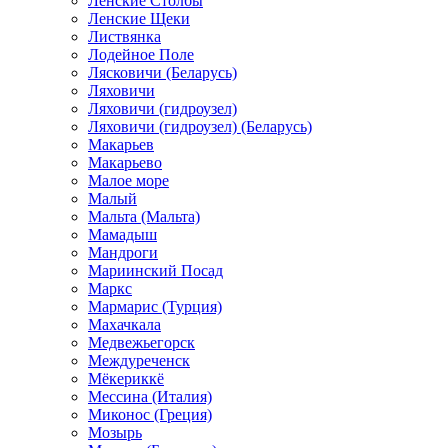
Ленские Столбы
Ленские Щеки
Листвянка
Лодейное Поле
Лясковичи (Беларусь)
Ляховичи
Ляховичи (гидроузел)
Ляховичи (гидроузел) (Беларусь)
Макарьев
Макарьево
Малое море
Малый
Мальта (Мальта)
Мамадыш
Мандроги
Мариинский Посад
Маркс
Мармарис (Турция)
Махачкала
Медвежьегорск
Междуреченск
Мёкериккё
Мессина (Италия)
Миконос (Греция)
Мозырь