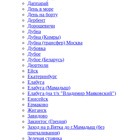
Даппарай
День в море
День на борту
Дербент
Дорошевичи
Дубна
Дубна (Кимры)
Дубна (трансфер) Москва
Дубовка
Дубое
Дубое (Беларусь)
Дюртюли
Ейск
Екатеринбург
Елабуга
Елабуга (Мамадыш)
Елабуга (на т/х "Владимир Маяковский")
Енисейск
Ермаково
Жиганск
Завидово
Закинтос (Греция)
Заход на р.Вятка до г.Мамадыш (без
причаливания)
Зеленая стоянка