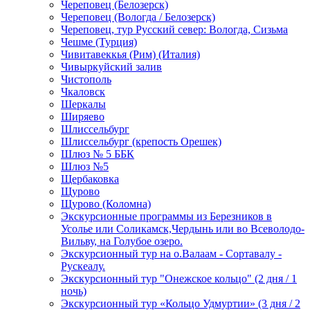
Череповец (Белозерск)
Череповец (Вологда / Белозерск)
Череповец, тур Русский север: Вологда, Сизьма
Чешме (Турция)
Чивитавеккья (Рим) (Италия)
Чивыркуйский залив
Чистополь
Чкаловск
Шеркалы
Ширяево
Шлиссельбург
Шлиссельбург (крепость Орешек)
Шлюз № 5 ББК
Шлюз №5
Щербаковка
Щурово
Щурово (Коломна)
Экскурсионные программы из Березников в
Усолье или Соликамск,Чердынь или во Всеволодо-
Вильву, на Голубое озеро.
Экскурсионный тур на о.Валаам - Сортавалу -
Рускеалу.
Экскурсионный тур "Онежское кольцо" (2 дня / 1
ночь)
Экскурсионный тур «Кольцо Удмуртии» (3 дня / 2