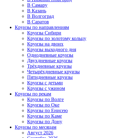
В Самару
В Казань
В Волгоград
В Саратов
Круизы по направлениям
Круизы Сибири
Круизы по золотому кольцу
Круизы на двоих
Круизы выходного дня
Однодневные круизы
Двухдневные круизы
Трёхдневные круизы
Четырёхдневные круизы
Пятидневные круизы
Круизы с детьми
Круизы с ужином
Круизы по рекам
Круизы по Волге
Круизы по Оке
Круизы по Енисею
Круизы по Каме
Круизы по Дону
Круизы по месяцам
Август 2026