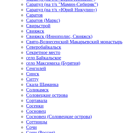
Сарапул (на т/х "Мамин-Сибиряк")
Сарапул (на т/х «Юрий Никулин»)
Саратов
Саратов (Маркс)
Свирьстрой
Свияжск
Свияжск (Иннополис, Свияжск)
Свято-Вознесенский Макарьевский монастырь
Северобайкальск
Секретное место
село Байкальское
село Максимиха (Бурятия)
Сенгилей
Синск
Ситту
Скала Шаманка
Соликамск
Соловецкие острова
Сортавала
Сосенки
Сосновец
Сосновец (Соловецкие острова)
Соттинцы
Сочи
Сочи (Россия)