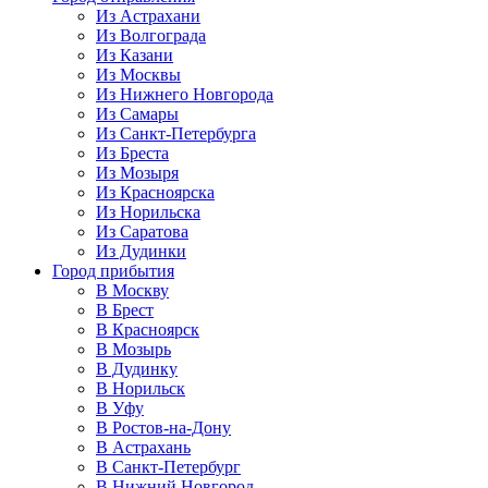
Из Астрахани
Из Волгограда
Из Казани
Из Москвы
Из Нижнего Новгорода
Из Самары
Из Санкт-Петербурга
Из Бреста
Из Мозыря
Из Красноярска
Из Норильска
Из Саратова
Из Дудинки
Город прибытия
В Москву
В Брест
В Красноярск
В Мозырь
В Дудинку
В Норильск
В Уфу
В Ростов-на-Дону
В Астрахань
В Санкт-Петербург
В Нижний Новгород