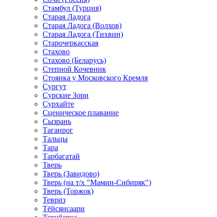
Стамбул (Турция)
Старая Ладога
Старая Ладога (Волхов)
Старая Ладога (Тихвин)
Старочеркасская
Стахово
Стахово (Беларусь)
Степной Кочевник
Стоянка у Московского Кремля
Сургут
Сурские Зори
Сурхайте
Сценическое плавание
Сызрань
Таганрог
Тальцы
Тара
Тарбагатай
Тверь
Тверь (Завидово)
Тверь (на т/х "Мамин-Сибиряк")
Тверь (Торжок)
Тевриз
Тёйсянсаари