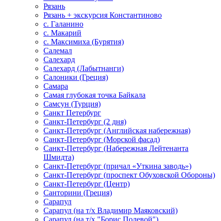
Рязань
Рязань + экскурсия Константиново
с. Галанино
с. Макарий
с. Максимиха (Бурятия)
Салемал
Салехард
Салехард (Лабытнанги)
Салоники (Греция)
Самара
Самая глубокая точка Байкала
Самсун (Турция)
Санкт Петербург
Санкт-Петербург (2 дня)
Санкт-Петербург (Английская набережная)
Санкт-Петербург (Морской фасад)
Санкт-Петербург (Набережная Лейтенанта
Шмидта)
Санкт-Петербург (причал «Уткина заводь»)
Санкт-Петербург (проспект Обуховской Обороны)
Санкт-Петербург (Центр)
Санторини (Греция)
Сарапул
Сарапул (на т/х Владимир Маяковский)
Сарапул (на т/х "Борис Полевой")