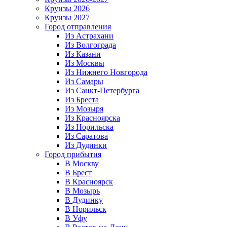
Круизы 2026
Круизы 2027
Город отправления
Из Астрахани
Из Волгограда
Из Казани
Из Москвы
Из Нижнего Новгорода
Из Самары
Из Санкт-Петербурга
Из Бреста
Из Мозыря
Из Красноярска
Из Норильска
Из Саратова
Из Дудинки
Город прибытия
В Москву
В Брест
В Красноярск
В Мозырь
В Дудинку
В Норильск
В Уфу