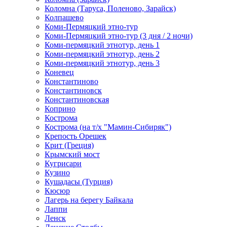
Коломна (Таруса, Поленово, Зарайск)
Колпашево
Коми-Пермяцкий этно-тур
Коми-Пермяцкий этно-тур (3 дня / 2 ночи)
Коми-пермяцкий этнотур, день 1
Коми-пермяцкий этнотур, день 2
Коми-пермяцкий этнотур, день 3
Коневец
Константиново
Константиновск
Константиновская
Коприно
Кострома
Кострома (на т/х "Мамин-Сибиряк")
Крепость Орешек
Крит (Греция)
Крымский мост
Кугрисари
Кузино
Кушадасы (Турция)
Кюсюр
Лагерь на берегу Байкала
Лаппи
Ленск