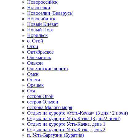
Новороссийск
Новоселки
Новоселки (Беларусь)
Новосибирск
Новый Киеват
Новый Порт
Норильск
о. Огой
Огой
Октябрьское
Олекминск
Ольхон
Ольхонские ворота
Омск
Онега
Орешек
Оса
остров Огой
остров Ольхон
острова Малого моря
Отдых на курорте «Усть-Качка» (3 дня / 2 ночи)
Отдых на курорте Усть-Качка (3 дня/2 ночи)
Отдых на курорте Усть-Качка, день 1
Отдых на курорте Усть-Качка, день 2
п. Усть-Баргузин (Бурятия)