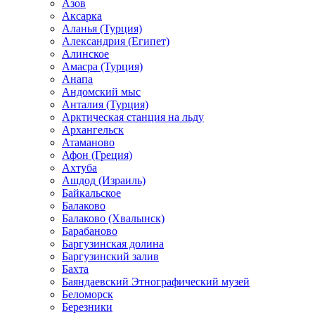
Азов
Аксарка
Аланья (Турция)
Александрия (Египет)
Алинское
Амасра (Турция)
Анапа
Андомский мыс
Анталия (Турция)
Арктическая станция на льду
Архангельск
Атаманово
Афон (Греция)
Ахтуба
Ашдод (Израиль)
Байкальское
Балаково
Балаково (Хвалынск)
Барабаново
Баргузинская долина
Баргузинский залив
Бахта
Баяндаевский Этнографический музей
Беломорск
Березники