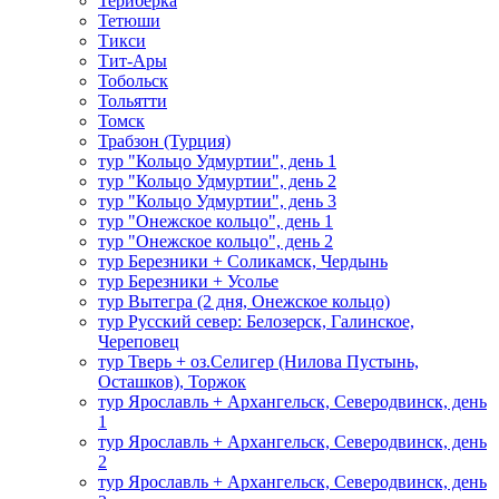
Териберка
Тетюши
Тикси
Тит-Ары
Тобольск
Тольятти
Томск
Трабзон (Турция)
тур "Кольцо Удмуртии", день 1
тур "Кольцо Удмуртии", день 2
тур "Кольцо Удмуртии", день 3
тур "Онежское кольцо", день 1
тур "Онежское кольцо", день 2
тур Березники + Соликамск, Чердынь
тур Березники + Усолье
тур Вытегра (2 дня, Онежское кольцо)
тур Русский север: Белозерск, Галинское,
Череповец
тур Тверь + оз.Селигер (Нилова Пустынь,
Осташков), Торжок
тур Ярославль + Архангельск, Северодвинск, день
1
тур Ярославль + Архангельск, Северодвинск, день
2
тур Ярославль + Архангельск, Северодвинск, день