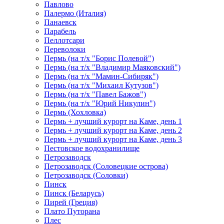
Павлово
Палермо (Италия)
Панаевск
Парабель
Пеллотсари
Переволоки
Пермь (на т/х "Борис Полевой")
Пермь (на т/х "Владимир Маяковский")
Пермь (на т/х "Мамин-Сибиряк")
Пермь (на т/х "Михаил Кутузов")
Пермь (на т/х "Павел Бажов")
Пермь (на т/х "Юрий Никулин")
Пермь (Хохловка)
Пермь + лучший курорт на Каме, день 1
Пермь + лучший курорт на Каме, день 2
Пермь + лучший курорт на Каме, день 3
Пестовское водохранилище
Петрозаводск
Петрозаводск (Соловецкие острова)
Петрозаводск (Соловки)
Пинск
Пинск (Беларусь)
Пирей (Греция)
Плато Путорана
Плес