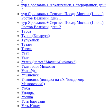
3
тур Ярославль + Архангельск, Северодвинск, день
4
тур Ярославль + Сергиев Посад, Москва (1 ночь),
Ростов Великий, день 1
тур Ярославль + Сергиев Посад, Москва (1 ночь),
Ростов Великий, день 2
Туров
Туров (Беларусь)
Туруханск
Тутаев
Тыяха
Уват
Углич
Углич (на т/х "Мамин-Сибиряк")
Углич или Мышкин
Улан-Удэ
Ульяновск
Ульяновск (посадка на т/х "Владимир
Маяковский")
Умба
Ундоры
Усовка
Усть-Баргузин
Усть-Ишим