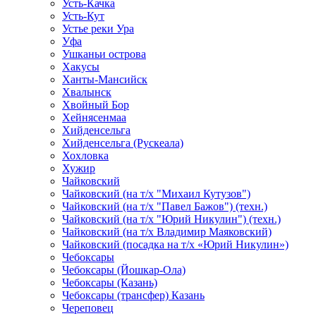
Усть-Качка
Усть-Кут
Устье реки Ура
Уфа
Ушканьи острова
Хакусы
Ханты-Мансийск
Хвалынск
Хвойный Бор
Хейнясенмаа
Хийденсельга
Хийденсельга (Рускеала)
Хохловка
Хужир
Чайковский
Чайковский (на т/х "Михаил Кутузов")
Чайковский (на т/х "Павел Бажов") (техн.)
Чайковский (на т/х "Юрий Никулин") (техн.)
Чайковский (на т/х Владимир Маяковский)
Чайковский (посадка на т/х «Юрий Никулин»)
Чебоксары
Чебоксары (Йошкар-Ола)
Чебоксары (Казань)
Чебоксары (трансфер) Казань
Череповец