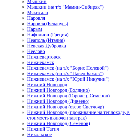
Мышкин
Мышкин (на т/х "Мамин-Сибиряк")
Мякисало
Наровля
Наровля (Беларусь)
Нарым
Нафплион (Греция)
Неаполь (Италия)
Невская Дубровка
Неелово
Нижневартовск
Нижнекамск
Нижнекамск (на т/х "Борис Полевой")
Нижнекамск (на т/х "Павел Бажов")
Нижнекамск (на т/х "Юрий Никулин")
Нижний Новгород
Нижний Новгород (Болдино)
Нижний Новгород (Городец, Семенов)
Нижний Новгород (Дивеево)
Нижний Новгород (озеро Светлояр)
Нижний Новгород (проживание на теплоходе, в
стоимость включен завтрак)
Нижний Новгород (Семенов)
Нижний Тагил
Никольское