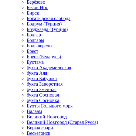
Берёзово
Бесов Нос
Бирск
Богатырская слобода
Бодрум (Турция)
Бозджаада (Турция)
Болгар
Болгары
Большеречье
Брест
Брест (Беларусь)
Буотама
бухта Академическая
бухта Аяя
бухта Бабушка
бухта Заворотная
бухта Змеиная
бухта Сосновая
бухта Сосновка
Бухты Большого моря
Валаам
Великий Новгород
Великий Новгород (Старая Русса)
Верккосаари
Весьегонск