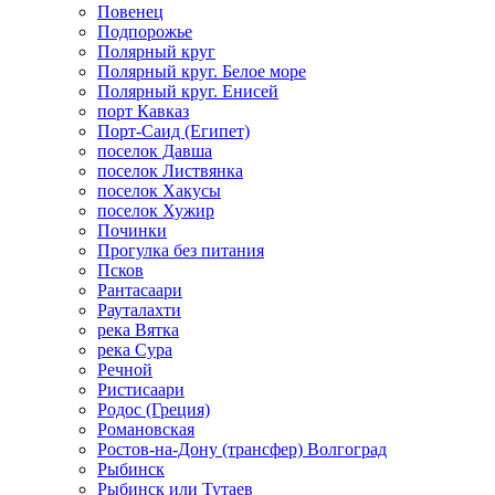
Повенец
Подпорожье
Полярный круг
Полярный круг. Белое море
Полярный круг. Енисей
порт Кавказ
Порт-Саид (Египет)
поселок Давша
поселок Листвянка
поселок Хакусы
поселок Хужир
Починки
Прогулка без питания
Псков
Рантасаари
Рауталахти
река Вятка
река Сура
Речной
Ристисаари
Родос (Греция)
Романовская
Ростов-на-Дону (трансфер) Волгоград
Рыбинск
Рыбинск или Тутаев