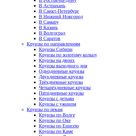
В Ростов-на-Дону
В Астрахань
В Санкт-Петербург
В Нижний Новгород
В Самару
В Казань
В Волгоград
В Саратов
Круизы по направлениям
Круизы Сибири
Круизы по золотому кольцу
Круизы на двоих
Круизы выходного дня
Однодневные круизы
Двухдневные круизы
Трёхдневные круизы
Четырёхдневные круизы
Пятидневные круизы
Круизы с детьми
Круизы с ужином
Круизы по рекам
Круизы по Волге
Круизы по Оке
Круизы по Енисею
Круизы по Каме