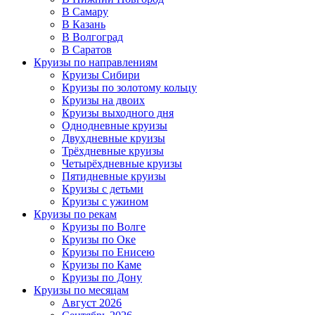
В Самару
В Казань
В Волгоград
В Саратов
Круизы по направлениям
Круизы Сибири
Круизы по золотому кольцу
Круизы на двоих
Круизы выходного дня
Однодневные круизы
Двухдневные круизы
Трёхдневные круизы
Четырёхдневные круизы
Пятидневные круизы
Круизы с детьми
Круизы с ужином
Круизы по рекам
Круизы по Волге
Круизы по Оке
Круизы по Енисею
Круизы по Каме
Круизы по Дону
Круизы по месяцам
Август 2026