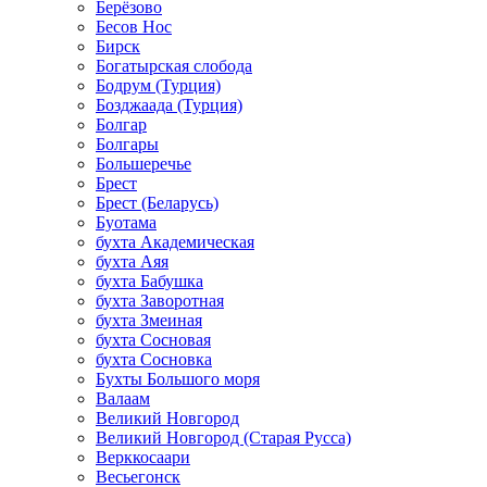
Берёзово
Бесов Нос
Бирск
Богатырская слобода
Бодрум (Турция)
Бозджаада (Турция)
Болгар
Болгары
Большеречье
Брест
Брест (Беларусь)
Буотама
бухта Академическая
бухта Аяя
бухта Бабушка
бухта Заворотная
бухта Змеиная
бухта Сосновая
бухта Сосновка
Бухты Большого моря
Валаам
Великий Новгород
Великий Новгород (Старая Русса)
Верккосаари
Весьегонск