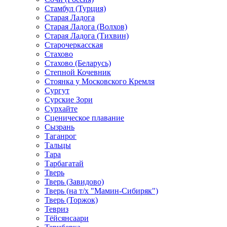
Стамбул (Турция)
Старая Ладога
Старая Ладога (Волхов)
Старая Ладога (Тихвин)
Старочеркасская
Стахово
Стахово (Беларусь)
Степной Кочевник
Стоянка у Московского Кремля
Сургут
Сурские Зори
Сурхайте
Сценическое плавание
Сызрань
Таганрог
Тальцы
Тара
Тарбагатай
Тверь
Тверь (Завидово)
Тверь (на т/х "Мамин-Сибиряк")
Тверь (Торжок)
Тевриз
Тёйсянсаари