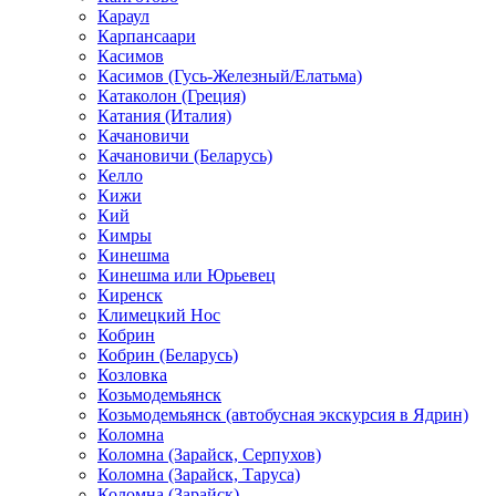
Караул
Карпансаари
Касимов
Касимов (Гусь-Железный/Елатьма)
Катаколон (Греция)
Катания (Италия)
Качановичи
Качановичи (Беларусь)
Келло
Кижи
Кий
Кимры
Кинешма
Кинешма или Юрьевец
Киренск
Климецкий Нос
Кобрин
Кобрин (Беларусь)
Козловка
Козьмодемьянск
Козьмодемьянск (автобусная экскурсия в Ядрин)
Коломна
Коломна (Зарайск, Серпухов)
Коломна (Зарайск, Таруса)
Коломна (Зарайск)