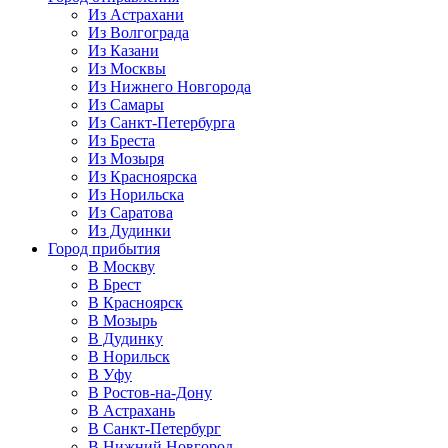
Из Астрахани
Из Волгограда
Из Казани
Из Москвы
Из Нижнего Новгорода
Из Самары
Из Санкт-Петербурга
Из Бреста
Из Мозыря
Из Красноярска
Из Норильска
Из Саратова
Из Дудинки
Город прибытия
В Москву
В Брест
В Красноярск
В Мозырь
В Дудинку
В Норильск
В Уфу
В Ростов-на-Дону
В Астрахань
В Санкт-Петербург
В Нижний Новгород