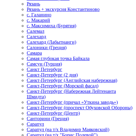
Рязань
Рязань + экскурсия Константиново
с. Галанино
с. Макарий
с. Максимиха (Бурятия)
Салемал
Салехард
Салехард (Лабытнанги)
Салоники (Греция)
Самара
Самая глубокая точка Байкала
Самсун (Турция)
Санкт Петербург
Санкт-Петербург (2 дня)
Санкт-Петербург (Английская набережная)
Санкт-Петербург (Морской фасад)
Санкт-Петербург (Набережная Лейтенанта
Шмидта)
Санкт-Петербург (причал «Уткина заводь»)
Санкт-Петербург (проспект Обуховской Обороны)
Санкт-Петербург (Центр)
Санторини (Греция)
Сарапул
Сарапул (на т/х Владимир Маяковский)
Сарапул (на т/х "Борис Полевой")