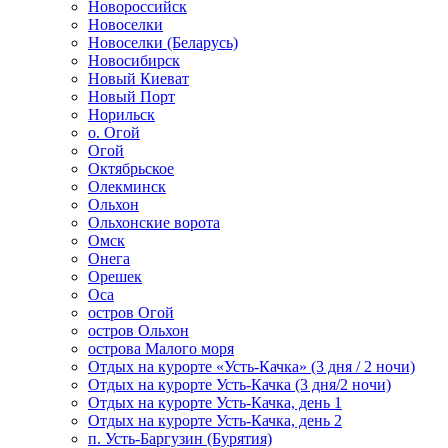
Новороссийск
Новоселки
Новоселки (Беларусь)
Новосибирск
Новый Киеват
Новый Порт
Норильск
о. Огой
Огой
Октябрьское
Олекминск
Ольхон
Ольхонские ворота
Омск
Онега
Орешек
Оса
остров Огой
остров Ольхон
острова Малого моря
Отдых на курорте «Усть-Качка» (3 дня / 2 ночи)
Отдых на курорте Усть-Качка (3 дня/2 ночи)
Отдых на курорте Усть-Качка, день 1
Отдых на курорте Усть-Качка, день 2
п. Усть-Баргузин (Бурятия)