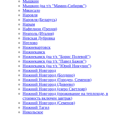
Мышкин
Мышкин (на т/х "Мамин-Сибиряк")
Мякисало
Наровля
Наровля (Беларусь)
Нарым
Нафплион (Греция)
Неаполь (Италия)
Невская Дубровка
Неелово
Нижневартовск
Нижнекамск
Нижнекамск (на т/х "Борис Полевой")
Нижнекамск (на т/х "Павел Бажов")
Нижнекамск (на т/х "Юрий Никулин")
Нижний Новгород
Нижний Новгород (Болдино)
Нижний Новгород (Городец, Семенов)
Нижний Новгород (Дивеево)
Нижний Новгород (озеро Светлояр)
Нижний Новгород (проживание на теплоходе, в
стоимость включен завтрак)
Нижний Новгород (Семенов)
Нижний Тагил
Никольское