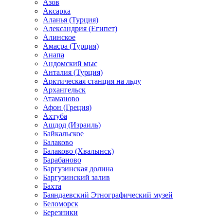
Азов
Аксарка
Аланья (Турция)
Александрия (Египет)
Алинское
Амасра (Турция)
Анапа
Андомский мыс
Анталия (Турция)
Арктическая станция на льду
Архангельск
Атаманово
Афон (Греция)
Ахтуба
Ашдод (Израиль)
Байкальское
Балаково
Балаково (Хвалынск)
Барабаново
Баргузинская долина
Баргузинский залив
Бахта
Баяндаевский Этнографический музей
Беломорск
Березники