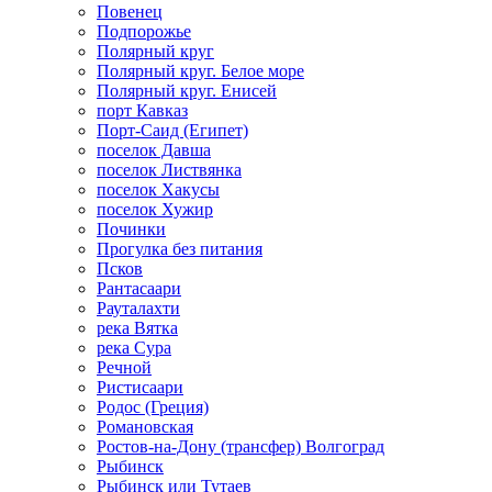
Повенец
Подпорожье
Полярный круг
Полярный круг. Белое море
Полярный круг. Енисей
порт Кавказ
Порт-Саид (Египет)
поселок Давша
поселок Листвянка
поселок Хакусы
поселок Хужир
Починки
Прогулка без питания
Псков
Рантасаари
Рауталахти
река Вятка
река Сура
Речной
Ристисаари
Родос (Греция)
Романовская
Ростов-на-Дону (трансфер) Волгоград
Рыбинск
Рыбинск или Тутаев