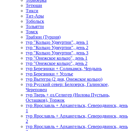
Териберка
Тетюши
Тикси
Тит-Ары
Тобольск
Тольятти
Томск
Трабзон (Турция)
тур "Кольцо Удмуртии", день 1
тур "Кольцо Удмуртии", день 2
тур "Кольцо Удмуртии", день 3
тур "Онежское кольцо", день 1
тур "Онежское кольцо", день 2
тур Березники + Соликамск, Чердынь
тур Березники + Усолье
тур Вытегра (2 дня, Онежское кольцо)
тур Русский север: Белозерск, Галинское,
Череповец
тур Тверь + оз.Селигер (Нилова Пустынь,
Осташков), Торжок
тур Ярославль + Архангельск, Северодвинск, день
1
тур Ярославль + Архангельск, Северодвинск, день
2
тур Ярославль + Архангельск, Северодвинск, день