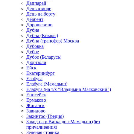
Даппарай
День в море
День на борту
Дербент
Дорошевичи
Дубна
Дубна (Кимры)
Дубна (трансфер) Москва
Дубовка
Дубое
Дубое (Беларусь)
Дюртюли
Ейск
Екатеринбург
Елабуга
Елабуга (Мамадыш)
Елабуга (на т/х "Владимир Маяковский")
Енисейск
Ермаково
Жиганск
Завидово
Закинтос (Греция)
Заход на р.Вятка до г.Мамадыш (без
причаливания)
Зеленая стоянка