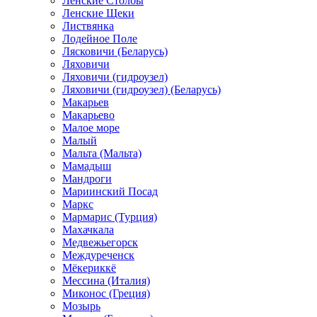
Ленские Столбы
Ленские Щеки
Листвянка
Лодейное Поле
Лясковичи (Беларусь)
Ляховичи
Ляховичи (гидроузел)
Ляховичи (гидроузел) (Беларусь)
Макарьев
Макарьево
Малое море
Малый
Мальта (Мальта)
Мамадыш
Мандроги
Мариинский Посад
Маркс
Мармарис (Турция)
Махачкала
Медвежьегорск
Междуреченск
Мёкериккё
Мессина (Италия)
Миконос (Греция)
Мозырь