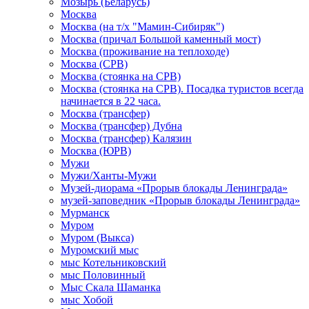
Мозырь (Беларусь)
Москва
Москва (на т/х "Мамин-Сибиряк")
Москва (причал Большой каменный мост)
Москва (проживание на теплоходе)
Москва (СРВ)
Москва (стоянка на СРВ)
Москва (стоянка на СРВ). Посадка туристов всегда
начинается в 22 часа.
Москва (трансфер)
Москва (трансфер) Дубна
Москва (трансфер) Калязин
Москва (ЮРВ)
Мужи
Мужи/Ханты-Мужи
Музей-диорама «Прорыв блокады Ленинграда»
музей-заповедник «Прорыв блокады Ленинграда»
Мурманск
Муром
Муром (Выкса)
Муромский мыс
мыс Котельниковский
мыс Половинный
Мыс Скала Шаманка
мыс Хобой