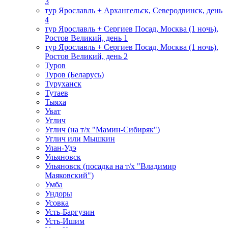
3
тур Ярославль + Архангельск, Северодвинск, день
4
тур Ярославль + Сергиев Посад, Москва (1 ночь),
Ростов Великий, день 1
тур Ярославль + Сергиев Посад, Москва (1 ночь),
Ростов Великий, день 2
Туров
Туров (Беларусь)
Туруханск
Тутаев
Тыяха
Уват
Углич
Углич (на т/х "Мамин-Сибиряк")
Углич или Мышкин
Улан-Удэ
Ульяновск
Ульяновск (посадка на т/х "Владимир
Маяковский")
Умба
Ундоры
Усовка
Усть-Баргузин
Усть-Ишим