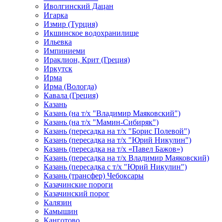
Иволгинский Дацан
Игарка
Измир (Турция)
Икшинское водохранилище
Ильевка
Импиниеми
Ираклион, Крит (Греция)
Иркутск
Ирма
Ирма (Вологда)
Кавала (Греция)
Казань
Казань (на т/х "Владимир Маяковский")
Казань (на т/х "Мамин-Сибиряк")
Казань (пересадка на т/х "Борис Полевой")
Казань (пересадка на т/х "Юрий Никулин")
Казань (пересадка на т/х «Павел Бажов»)
Казань (пересадка на т/х Владимир Маяковский)
Казань (пересадка с т/х "Юрий Никулин")
Казань (трансфер) Чебоксары
Казачинские пороги
Казачинский порог
Калязин
Камышин
Канготово