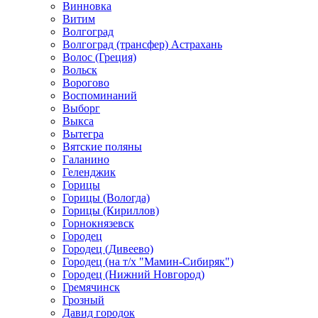
Винновка
Витим
Волгоград
Волгоград (трансфер) Астрахань
Волос (Греция)
Вольск
Ворогово
Воспоминаний
Выборг
Выкса
Вытегра
Вятские поляны
Галанино
Геленджик
Горицы
Горицы (Вологда)
Горицы (Кириллов)
Горнокнязевск
Городец
Городец (Дивеево)
Городец (на т/х "Мамин-Сибиряк")
Городец (Нижний Новгород)
Гремячинск
Грозный
Давид городок