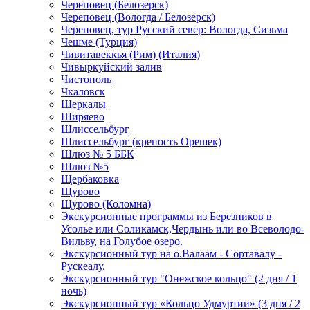
Череповец (Белозерск)
Череповец (Вологда / Белозерск)
Череповец, тур Русский север: Вологда, Сизьма
Чешме (Турция)
Чивитавеккья (Рим) (Италия)
Чивыркуйский залив
Чистополь
Чкаловск
Шеркалы
Ширяево
Шлиссельбург
Шлиссельбург (крепость Орешек)
Шлюз № 5 ББК
Шлюз №5
Щербаковка
Щурово
Щурово (Коломна)
Экскурсионные программы из Березников в
Усолье или Соликамск,Чердынь или во Всеволодо-
Вильву, на Голубое озеро.
Экскурсионный тур на о.Валаам - Сортавалу -
Рускеалу.
Экскурсионный тур "Онежское кольцо" (2 дня / 1
ночь)
Экскурсионный тур «Кольцо Удмуртии» (3 дня / 2