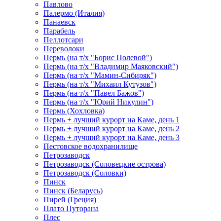
Павлово
Палермо (Италия)
Панаевск
Парабель
Пеллотсари
Переволоки
Пермь (на т/х "Борис Полевой")
Пермь (на т/х "Владимир Маяковский")
Пермь (на т/х "Мамин-Сибиряк")
Пермь (на т/х "Михаил Кутузов")
Пермь (на т/х "Павел Бажов")
Пермь (на т/х "Юрий Никулин")
Пермь (Хохловка)
Пермь + лучший курорт на Каме, день 1
Пермь + лучший курорт на Каме, день 2
Пермь + лучший курорт на Каме, день 3
Пестовское водохранилище
Петрозаводск
Петрозаводск (Соловецкие острова)
Петрозаводск (Соловки)
Пинск
Пинск (Беларусь)
Пирей (Греция)
Плато Путорана
Плес