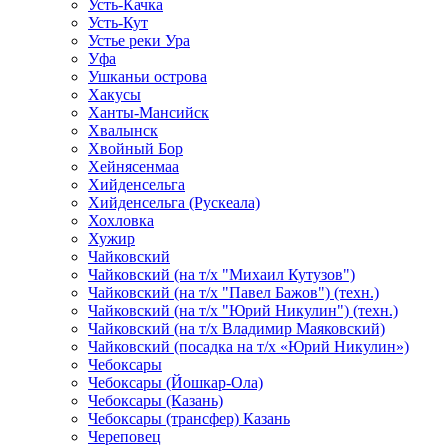
Усть-Качка
Усть-Кут
Устье реки Ура
Уфа
Ушканьи острова
Хакусы
Ханты-Мансийск
Хвалынск
Хвойный Бор
Хейнясенмаа
Хийденсельга
Хийденсельга (Рускеала)
Хохловка
Хужир
Чайковский
Чайковский (на т/х "Михаил Кутузов")
Чайковский (на т/х "Павел Бажов") (техн.)
Чайковский (на т/х "Юрий Никулин") (техн.)
Чайковский (на т/х Владимир Маяковский)
Чайковский (посадка на т/х «Юрий Никулин»)
Чебоксары
Чебоксары (Йошкар-Ола)
Чебоксары (Казань)
Чебоксары (трансфер) Казань
Череповец