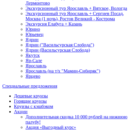
Лермонтово
Экскурсионный тур Ярославль + Вятское, Вологда
Экскурсионный тур Ярославль + Сергиев Посад,
Москва (1 ночь), Ростов Великий - Кострома
Экскурсия Елабуга + Казань
Юрино
Юрьевец
Ядрин
Ядрин ("Васильсурская Слобода")
Ядрин (Васильсурская Слобода)
Якутск
Яр-Сале
Ярославль
Ярославль (на т/х "Мамин-Сибиряк")
Ярцево
Специальные предложения
Дешевые круизы
Горящие круизы
Круизы с кэшбэком
Акции
Дополнительная скидка 10 000 рублей на нижнюю
палубу!
Акция «Выгодный курс»