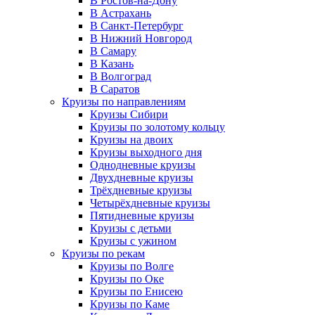
В Ростов-на-Дону
В Астрахань
В Санкт-Петербург
В Нижний Новгород
В Самару
В Казань
В Волгоград
В Саратов
Круизы по направлениям
Круизы Сибири
Круизы по золотому кольцу
Круизы на двоих
Круизы выходного дня
Однодневные круизы
Двухдневные круизы
Трёхдневные круизы
Четырёхдневные круизы
Пятидневные круизы
Круизы с детьми
Круизы с ужином
Круизы по рекам
Круизы по Волге
Круизы по Оке
Круизы по Енисею
Круизы по Каме