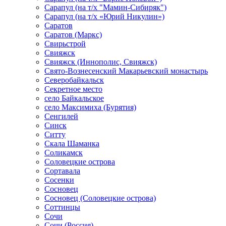
Сарапул (на т/х "Мамин-Сибиряк")
Сарапул (на т/х «Юрий Никулин»)
Саратов
Саратов (Маркс)
Свирьстрой
Свияжск
Свияжск (Иннополис, Свияжск)
Свято-Вознесенский Макарьевский монастырь
Северобайкальск
Секретное место
село Байкальское
село Максимиха (Бурятия)
Сенгилей
Синск
Ситту
Скала Шаманка
Соликамск
Соловецкие острова
Сортавала
Сосенки
Сосновец
Сосновец (Соловецкие острова)
Соттинцы
Сочи
Сочи (Россия)