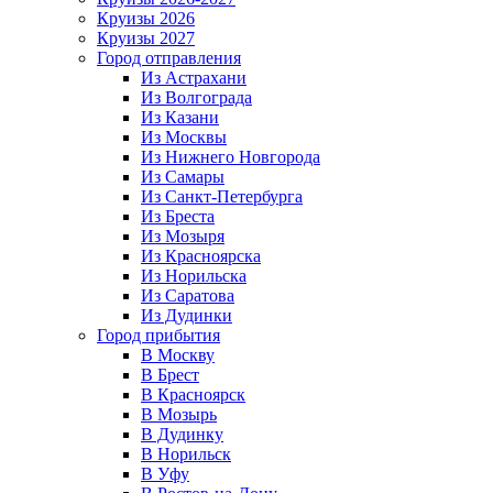
Круизы 2026
Круизы 2027
Город отправления
Из Астрахани
Из Волгограда
Из Казани
Из Москвы
Из Нижнего Новгорода
Из Самары
Из Санкт-Петербурга
Из Бреста
Из Мозыря
Из Красноярска
Из Норильска
Из Саратова
Из Дудинки
Город прибытия
В Москву
В Брест
В Красноярск
В Мозырь
В Дудинку
В Норильск
В Уфу