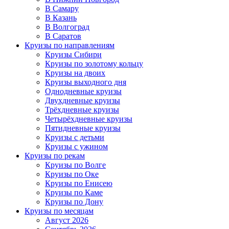
В Самару
В Казань
В Волгоград
В Саратов
Круизы по направлениям
Круизы Сибири
Круизы по золотому кольцу
Круизы на двоих
Круизы выходного дня
Однодневные круизы
Двухдневные круизы
Трёхдневные круизы
Четырёхдневные круизы
Пятидневные круизы
Круизы с детьми
Круизы с ужином
Круизы по рекам
Круизы по Волге
Круизы по Оке
Круизы по Енисею
Круизы по Каме
Круизы по Дону
Круизы по месяцам
Август 2026