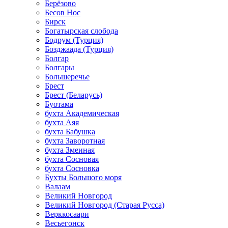
Берёзово
Бесов Нос
Бирск
Богатырская слобода
Бодрум (Турция)
Бозджаада (Турция)
Болгар
Болгары
Большеречье
Брест
Брест (Беларусь)
Буотама
бухта Академическая
бухта Аяя
бухта Бабушка
бухта Заворотная
бухта Змеиная
бухта Сосновая
бухта Сосновка
Бухты Большого моря
Валаам
Великий Новгород
Великий Новгород (Старая Русса)
Верккосаари
Весьегонск