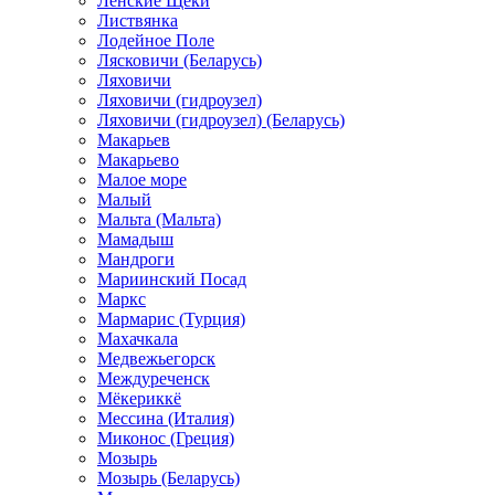
Ленские Щеки
Листвянка
Лодейное Поле
Лясковичи (Беларусь)
Ляховичи
Ляховичи (гидроузел)
Ляховичи (гидроузел) (Беларусь)
Макарьев
Макарьево
Малое море
Малый
Мальта (Мальта)
Мамадыш
Мандроги
Мариинский Посад
Маркс
Мармарис (Турция)
Махачкала
Медвежьегорск
Междуреченск
Мёкериккё
Мессина (Италия)
Миконос (Греция)
Мозырь
Мозырь (Беларусь)