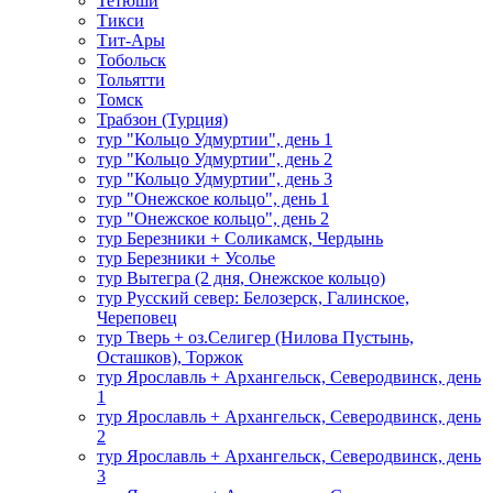
Тетюши
Тикси
Тит-Ары
Тобольск
Тольятти
Томск
Трабзон (Турция)
тур "Кольцо Удмуртии", день 1
тур "Кольцо Удмуртии", день 2
тур "Кольцо Удмуртии", день 3
тур "Онежское кольцо", день 1
тур "Онежское кольцо", день 2
тур Березники + Соликамск, Чердынь
тур Березники + Усолье
тур Вытегра (2 дня, Онежское кольцо)
тур Русский север: Белозерск, Галинское,
Череповец
тур Тверь + оз.Селигер (Нилова Пустынь,
Осташков), Торжок
тур Ярославль + Архангельск, Северодвинск, день
1
тур Ярославль + Архангельск, Северодвинск, день
2
тур Ярославль + Архангельск, Северодвинск, день
3