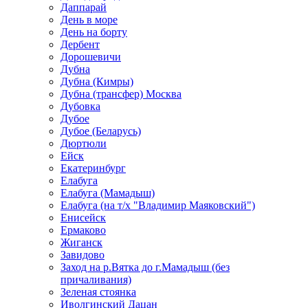
Даппарай
День в море
День на борту
Дербент
Дорошевичи
Дубна
Дубна (Кимры)
Дубна (трансфер) Москва
Дубовка
Дубое
Дубое (Беларусь)
Дюртюли
Ейск
Екатеринбург
Елабуга
Елабуга (Мамадыш)
Елабуга (на т/х "Владимир Маяковский")
Енисейск
Ермаково
Жиганск
Завидово
Заход на р.Вятка до г.Мамадыш (без
причаливания)
Зеленая стоянка
Иволгинский Дацан