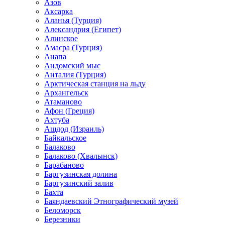
Азов
Аксарка
Аланья (Турция)
Александрия (Египет)
Алинское
Амасра (Турция)
Анапа
Андомский мыс
Анталия (Турция)
Арктическая станция на льду
Архангельск
Атаманово
Афон (Греция)
Ахтуба
Ашдод (Израиль)
Байкальское
Балаково
Балаково (Хвалынск)
Барабаново
Баргузинская долина
Баргузинский залив
Бахта
Баяндаевский Этнографический музей
Беломорск
Березники