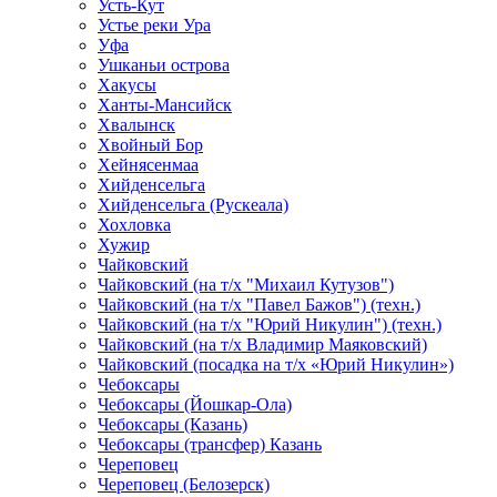
Усть-Кут
Устье реки Ура
Уфа
Ушканьи острова
Хакусы
Ханты-Мансийск
Хвалынск
Хвойный Бор
Хейнясенмаа
Хийденсельга
Хийденсельга (Рускеала)
Хохловка
Хужир
Чайковский
Чайковский (на т/х "Михаил Кутузов")
Чайковский (на т/х "Павел Бажов") (техн.)
Чайковский (на т/х "Юрий Никулин") (техн.)
Чайковский (на т/х Владимир Маяковский)
Чайковский (посадка на т/х «Юрий Никулин»)
Чебоксары
Чебоксары (Йошкар-Ола)
Чебоксары (Казань)
Чебоксары (трансфер) Казань
Череповец
Череповец (Белозерск)