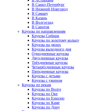
В Астрахань
В Санкт-Петербург
В Нижний Новгород
В Самару
В Казань
В Волгоград
В Саратов
Круизы по направлениям
Круизы Сибири
Круизы по золотому кольцу
Круизы на двоих
Круизы выходного дня
Однодневные круизы
Двухдневные круизы
Трёхдневные круизы
Четырёхдневные круизы
Пятидневные круизы
Круизы с детьми
Круизы с ужином
Круизы по рекам
Круизы по Волге
Круизы по Оке
Круизы по Енисею
Круизы по Каме
Круизы по Дону