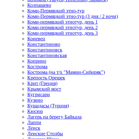
Колпашево
Коми-Пермяцкий этно-тур
Коми-Пермяцкий этно-тур (3 дня / 2 ночи)
Коми-пермяцкий этнотур, день 1
Коми-пермяцкий этнотур, день 2
Коми-пермяцкий этнотур, день 3
Коневец
Константиново
Константиновск
Константиновская
Коприно
Кострома
Кострома (на т/х "Мамин-Сибиряк")
Крепость Орешек
Крит (Греция)
Крымский мост
Кугрисари
Кузино
Кушадасы (Турция)
Кюсюр
Лагерь на берегу Байкала
Лаппи
Ленск
Ленские Столбы