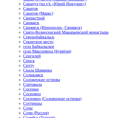
Сарапул (на т/х «Юрий Никулин»)
Саратов
Саратов (Маркс)
Свирьстрой
Свияжск
Свияжск (Иннополис, Свияжск)
Свято-Вознесенский Макарьевский монастырь
Северобайкальск
Секретное место
село Байкальское
село Максимиха (Бурятия)
Сенгилей
Синск
Ситту
Скала Шаманка
Соликамск
Соловецкие острова
Сортавала
Сосенки
Сосновец
Сосновец (Соловецкие острова)
Соттинцы
Сочи
Сочи (Россия)
Стамбул (Турция)