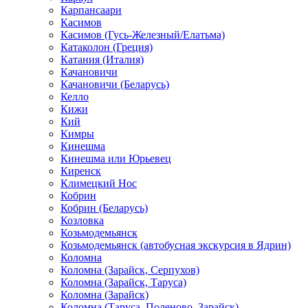
Карпансаари
Касимов
Касимов (Гусь-Железный/Елатьма)
Катаколон (Греция)
Катания (Италия)
Качановичи
Качановичи (Беларусь)
Келло
Кижи
Кий
Кимры
Кинешма
Кинешма или Юрьевец
Киренск
Климецкий Нос
Кобрин
Кобрин (Беларусь)
Козловка
Козьмодемьянск
Козьмодемьянск (автобусная экскурсия в Ядрин)
Коломна
Коломна (Зарайск, Серпухов)
Коломна (Зарайск, Таруса)
Коломна (Зарайск)
Коломна (Таруса, Поленово, Зарайск)