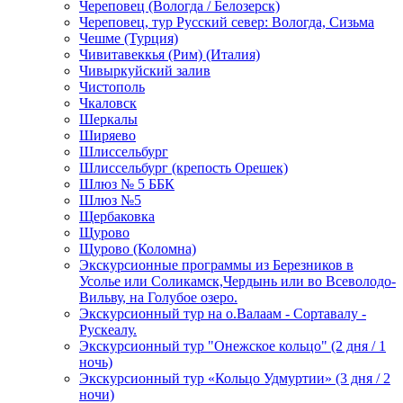
Череповец (Вологда / Белозерск)
Череповец, тур Русский север: Вологда, Сизьма
Чешме (Турция)
Чивитавеккья (Рим) (Италия)
Чивыркуйский залив
Чистополь
Чкаловск
Шеркалы
Ширяево
Шлиссельбург
Шлиссельбург (крепость Орешек)
Шлюз № 5 ББК
Шлюз №5
Щербаковка
Щурово
Щурово (Коломна)
Экскурсионные программы из Березников в
Усолье или Соликамск,Чердынь или во Всеволодо-
Вильву, на Голубое озеро.
Экскурсионный тур на о.Валаам - Сортавалу -
Рускеалу.
Экскурсионный тур "Онежское кольцо" (2 дня / 1
ночь)
Экскурсионный тур «Кольцо Удмуртии» (3 дня / 2
ночи)