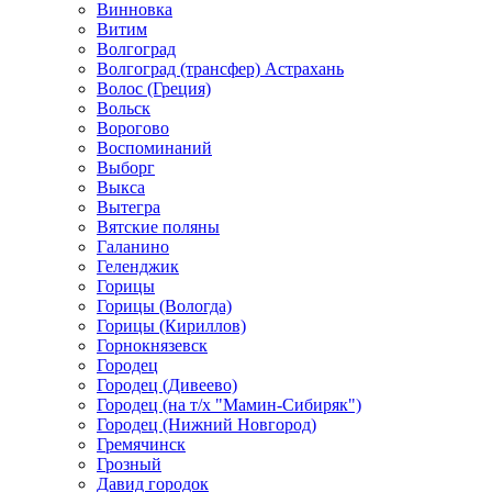
Винновка
Витим
Волгоград
Волгоград (трансфер) Астрахань
Волос (Греция)
Вольск
Ворогово
Воспоминаний
Выборг
Выкса
Вытегра
Вятские поляны
Галанино
Геленджик
Горицы
Горицы (Вологда)
Горицы (Кириллов)
Горнокнязевск
Городец
Городец (Дивеево)
Городец (на т/х "Мамин-Сибиряк")
Городец (Нижний Новгород)
Гремячинск
Грозный
Давид городок