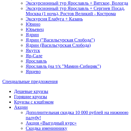
Экскурсионный тур Ярославль + Вятское, Вологда
Экскурсионный тур Ярославль + Сергиев Посад,
Москва (1 ночь), Ростов Великий - Кострома
Экскурсия Елабуга + Казань
Юрино
Юрьевец
Ядрин
Ядрин ("Васильсурская Слобода")
Ядрин (Васильсурская Слобода)
Якутск
Яр-Сале
Ярославль
Ярославль (на т/х "Мамин-Сибиряк")
Ярцево
Специальные предложения
Дешевые круизы
Горящие круизы
Круизы с кэшбэком
Акции
Дополнительная скидка 10 000 рублей на нижнюю
палубу!
Акция «Выгодный курс»
Скидка имениннику