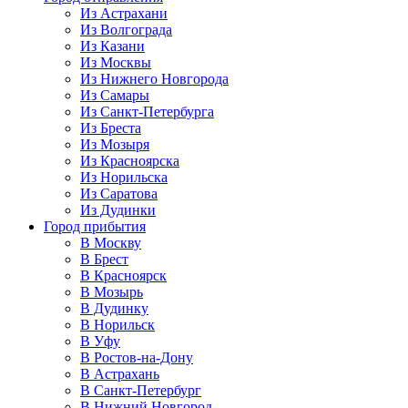
Из Астрахани
Из Волгограда
Из Казани
Из Москвы
Из Нижнего Новгорода
Из Самары
Из Санкт-Петербурга
Из Бреста
Из Мозыря
Из Красноярска
Из Норильска
Из Саратова
Из Дудинки
Город прибытия
В Москву
В Брест
В Красноярск
В Мозырь
В Дудинку
В Норильск
В Уфу
В Ростов-на-Дону
В Астрахань
В Санкт-Петербург
В Нижний Новгород