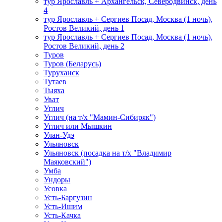
тур Ярославль + Архангельск, Северодвинск, день
4
тур Ярославль + Сергиев Посад, Москва (1 ночь),
Ростов Великий, день 1
тур Ярославль + Сергиев Посад, Москва (1 ночь),
Ростов Великий, день 2
Туров
Туров (Беларусь)
Туруханск
Тутаев
Тыяха
Уват
Углич
Углич (на т/х "Мамин-Сибиряк")
Углич или Мышкин
Улан-Удэ
Ульяновск
Ульяновск (посадка на т/х "Владимир
Маяковский")
Умба
Ундоры
Усовка
Усть-Баргузин
Усть-Ишим
Усть-Качка