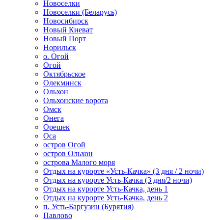
Новоселки
Новоселки (Беларусь)
Новосибирск
Новый Киеват
Новый Порт
Норильск
о. Огой
Огой
Октябрьское
Олекминск
Ольхон
Ольхонские ворота
Омск
Онега
Орешек
Оса
остров Огой
остров Ольхон
острова Малого моря
Отдых на курорте «Усть-Качка» (3 дня / 2 ночи)
Отдых на курорте Усть-Качка (3 дня/2 ночи)
Отдых на курорте Усть-Качка, день 1
Отдых на курорте Усть-Качка, день 2
п. Усть-Баргузин (Бурятия)
Павлово