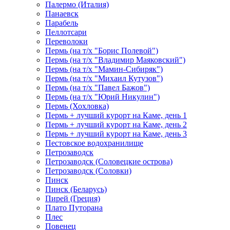
Палермо (Италия)
Панаевск
Парабель
Пеллотсари
Переволоки
Пермь (на т/х "Борис Полевой")
Пермь (на т/х "Владимир Маяковский")
Пермь (на т/х "Мамин-Сибиряк")
Пермь (на т/х "Михаил Кутузов")
Пермь (на т/х "Павел Бажов")
Пермь (на т/х "Юрий Никулин")
Пермь (Хохловка)
Пермь + лучший курорт на Каме, день 1
Пермь + лучший курорт на Каме, день 2
Пермь + лучший курорт на Каме, день 3
Пестовское водохранилище
Петрозаводск
Петрозаводск (Соловецкие острова)
Петрозаводск (Соловки)
Пинск
Пинск (Беларусь)
Пирей (Греция)
Плато Путорана
Плес
Повенец