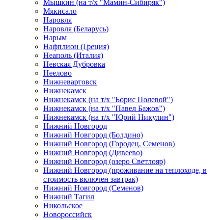
Мышкин (на т/х "Мамин-Сибиряк")
Мякисало
Наровля
Наровля (Беларусь)
Нарым
Нафплион (Греция)
Неаполь (Италия)
Невская Дубровка
Неелово
Нижневартовск
Нижнекамск
Нижнекамск (на т/х "Борис Полевой")
Нижнекамск (на т/х "Павел Бажов")
Нижнекамск (на т/х "Юрий Никулин")
Нижний Новгород
Нижний Новгород (Болдино)
Нижний Новгород (Городец, Семенов)
Нижний Новгород (Дивеево)
Нижний Новгород (озеро Светлояр)
Нижний Новгород (проживание на теплоходе, в
стоимость включен завтрак)
Нижний Новгород (Семенов)
Нижний Тагил
Никольское
Новороссийск