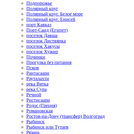
Подпорожье
Полярный круг
Полярный круг. Белое море
Полярный круг. Енисей
порт Кавказ
Порт-Саид (Египет)
поселок Давша
поселок Листвянка
поселок Хакусы
поселок Хужир
Починки
Прогулка без питания
Псков
Рантасаари
Рауталахти
река Вятка
река Сура
Речной
Ристисаари
Родос (Греция)
Романовская
Ростов-на-Дону (трансфер) Волгоград
Рыбинск
Рыбинск или Тутаев
Рязань