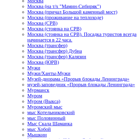
Москва
Москва (на т/х "Мамин-Сибиряк")
Москва (причал Большой каменный мост)
Москва (проживание на теплоходе)
Москва (СРВ)
Москва (стоянка на СРВ)
Москва (стоянка на СРВ). Посадка туристов всегда
начинается в 22 часа.
Москва (трансфер)
Москва (трансфер) Дубна
Москва (трансфер) Калязин
Москва (ЮРВ)
Мужи
Мужи/Ханты-Мужи
Музей-диорама «Прорыв блокады Ленинграда»
музей-заповедник «Прорыв блокады Ленинграда»
Мурманск
Муром
Муром (Выкса)
Муромский мыс
мыс Котельниковский
мыс Половинный
Мыс Скала Шаманка
мыс Хобой
Мышкин