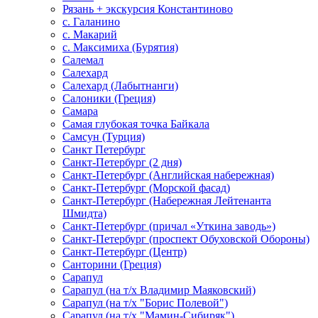
Рязань + экскурсия Константиново
с. Галанино
с. Макарий
с. Максимиха (Бурятия)
Салемал
Салехард
Салехард (Лабытнанги)
Салоники (Греция)
Самара
Самая глубокая точка Байкала
Самсун (Турция)
Санкт Петербург
Санкт-Петербург (2 дня)
Санкт-Петербург (Английская набережная)
Санкт-Петербург (Морской фасад)
Санкт-Петербург (Набережная Лейтенанта
Шмидта)
Санкт-Петербург (причал «Уткина заводь»)
Санкт-Петербург (проспект Обуховской Обороны)
Санкт-Петербург (Центр)
Санторини (Греция)
Сарапул
Сарапул (на т/х Владимир Маяковский)
Сарапул (на т/х "Борис Полевой")
Сарапул (на т/х "Мамин-Сибиряк")