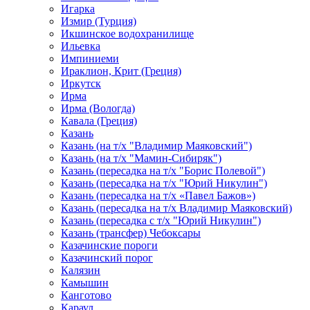
Игарка
Измир (Турция)
Икшинское водохранилище
Ильевка
Импиниеми
Ираклион, Крит (Греция)
Иркутск
Ирма
Ирма (Вологда)
Кавала (Греция)
Казань
Казань (на т/х "Владимир Маяковский")
Казань (на т/х "Мамин-Сибиряк")
Казань (пересадка на т/х "Борис Полевой")
Казань (пересадка на т/х "Юрий Никулин")
Казань (пересадка на т/х «Павел Бажов»)
Казань (пересадка на т/х Владимир Маяковский)
Казань (пересадка с т/х "Юрий Никулин")
Казань (трансфер) Чебоксары
Казачинские пороги
Казачинский порог
Калязин
Камышин
Канготово
Караул