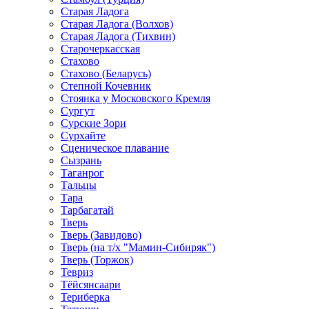
Старая Ладога
Старая Ладога (Волхов)
Старая Ладога (Тихвин)
Старочеркасская
Стахово
Стахово (Беларусь)
Степной Кочевник
Стоянка у Московского Кремля
Сургут
Сурские Зори
Сурхайте
Сценическое плавание
Сызрань
Таганрог
Тальцы
Тара
Тарбагатай
Тверь
Тверь (Завидово)
Тверь (на т/х "Мамин-Сибиряк")
Тверь (Торжок)
Тевриз
Тёйсянсаари
Териберка