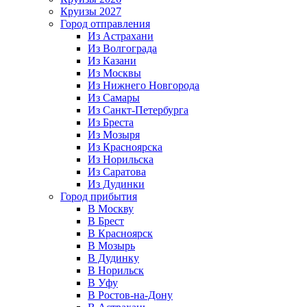
Круизы 2027
Город отправления
Из Астрахани
Из Волгограда
Из Казани
Из Москвы
Из Нижнего Новгорода
Из Самары
Из Санкт-Петербурга
Из Бреста
Из Мозыря
Из Красноярска
Из Норильска
Из Саратова
Из Дудинки
Город прибытия
В Москву
В Брест
В Красноярск
В Мозырь
В Дудинку
В Норильск
В Уфу
В Ростов-на-Дону