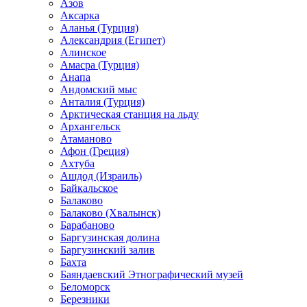
Азов
Аксарка
Аланья (Турция)
Александрия (Египет)
Алинское
Амасра (Турция)
Анапа
Андомский мыс
Анталия (Турция)
Арктическая станция на льду
Архангельск
Атаманово
Афон (Греция)
Ахтуба
Ашдод (Израиль)
Байкальское
Балаково
Балаково (Хвалынск)
Барабаново
Баргузинская долина
Баргузинский залив
Бахта
Баяндаевский Этнографический музей
Беломорск
Березники