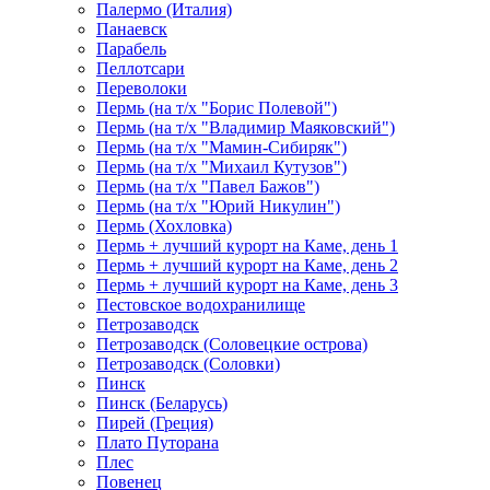
Палермо (Италия)
Панаевск
Парабель
Пеллотсари
Переволоки
Пермь (на т/х "Борис Полевой")
Пермь (на т/х "Владимир Маяковский")
Пермь (на т/х "Мамин-Сибиряк")
Пермь (на т/х "Михаил Кутузов")
Пермь (на т/х "Павел Бажов")
Пермь (на т/х "Юрий Никулин")
Пермь (Хохловка)
Пермь + лучший курорт на Каме, день 1
Пермь + лучший курорт на Каме, день 2
Пермь + лучший курорт на Каме, день 3
Пестовское водохранилище
Петрозаводск
Петрозаводск (Соловецкие острова)
Петрозаводск (Соловки)
Пинск
Пинск (Беларусь)
Пирей (Греция)
Плато Путорана
Плес
Повенец