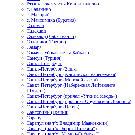
Рязань + экскурсия Константиново
с. Галанино
с. Макарий
с. Максимиха (Бурятия)
Салемал
Салехард
Салехард (Лабытнанги)
Салоники (Греция)
Самара
Самая глубокая точка Байкала
Самсун (Турция)
Санкт Петербург
Санкт-Петербург (2 дня)
Санкт-Петербург (Английская набережная)
Санкт-Петербург (Морской фасад)
Санкт-Петербург (Набережная Лейтенанта
Шмидта)
Санкт-Петербург (причал «Уткина заводь»)
Санкт-Петербург (проспект Обуховской Обороны)
Санкт-Петербург (Центр)
Санторини (Греция)
Сарапул
Сарапул (на т/х Владимир Маяковский)
Сарапул (на т/х "Борис Полевой")
Сарапул (на т/х "Мамин-Сибиряк")