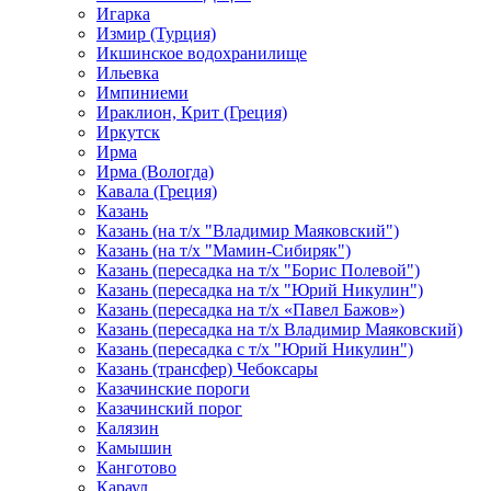
Игарка
Измир (Турция)
Икшинское водохранилище
Ильевка
Импиниеми
Ираклион, Крит (Греция)
Иркутск
Ирма
Ирма (Вологда)
Кавала (Греция)
Казань
Казань (на т/х "Владимир Маяковский")
Казань (на т/х "Мамин-Сибиряк")
Казань (пересадка на т/х "Борис Полевой")
Казань (пересадка на т/х "Юрий Никулин")
Казань (пересадка на т/х «Павел Бажов»)
Казань (пересадка на т/х Владимир Маяковский)
Казань (пересадка с т/х "Юрий Никулин")
Казань (трансфер) Чебоксары
Казачинские пороги
Казачинский порог
Калязин
Камышин
Канготово
Караул