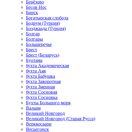
Берёзово
Бесов Нос
Бирск
Богатырская слобода
Бодрум (Турция)
Бозджаада (Турция)
Болгар
Болгары
Большеречье
Брест
Брест (Беларусь)
Буотама
бухта Академическая
бухта Аяя
бухта Бабушка
бухта Заворотная
бухта Змеиная
бухта Сосновая
бухта Сосновка
Бухты Большого моря
Валаам
Великий Новгород
Великий Новгород (Старая Русса)
Верккосаари
Весьегонск