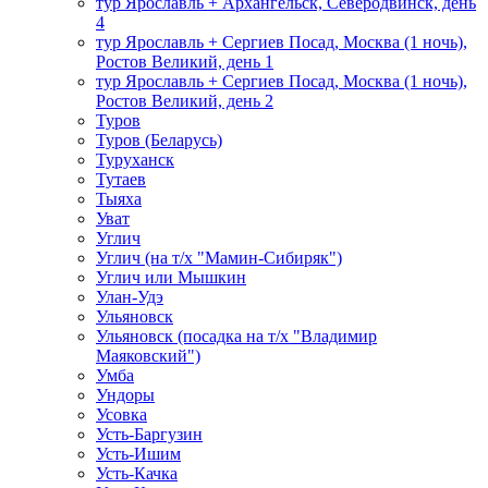
тур Ярославль + Архангельск, Северодвинск, день
4
тур Ярославль + Сергиев Посад, Москва (1 ночь),
Ростов Великий, день 1
тур Ярославль + Сергиев Посад, Москва (1 ночь),
Ростов Великий, день 2
Туров
Туров (Беларусь)
Туруханск
Тутаев
Тыяха
Уват
Углич
Углич (на т/х "Мамин-Сибиряк")
Углич или Мышкин
Улан-Удэ
Ульяновск
Ульяновск (посадка на т/х "Владимир
Маяковский")
Умба
Ундоры
Усовка
Усть-Баргузин
Усть-Ишим
Усть-Качка