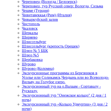
Череповец (Вологда / Белозерск)
Череповец, тур Русский север: Вологда, Сизьма
Чешме (Турция)
Чивитавеккья (Рим) (Италия)
Чивыркуйский залив
Чистополь
Чкаловск
Шеркалы
Ширяево
Шлиссельбург
Шлиссельбург (крепость Орешек)
Шлюз № 5 ББК
Шлюз №5
Щербаковка
Щурово
Щурово (Коломна)
Экскурсионные программы из Березников в
Усолье или Соликамск,Чердынь или во Всеволодо-
Вильву, на Голубое озеро.
Экскурсионный тур на о.Валаам - Сортавалу -
Рускеалу.
Экскурсионный тур "Онежское кольцо" (2 дня / 1
ночь)
Экскурсионный тур «Кольцо Удмуртии» (3 дня / 2
ночи)