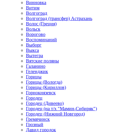
Винновка
Витим
Волгоград
Волгоград (трансфер) Астрахань
Волос (Греция)
Вольск
Ворогово
Воспоминаний
Выборг
Выкса
Вытегра
Вятские поляны
Галанино
Геленджик
Горицы
Горицы (Вологда)
Горицы (Кириллов)
Горнокнязевск
Городец
Городец (Дивеево)
Городец (на т/х "Мамин-Сибиряк")
Городец (Нижний Новгород)
Гремячинск
Грозный
Давид городок