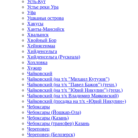
Усть-Кут
Устье реки Ура
Уфа
Ушканьи острова
Хакусы
Ханты-Мансийск
Хвалынск
Хвойный Бор
Хейнясенмаа
Хийденсельга
Хийденсельга (Рускеала)
Хохловка
Хужир
Чайковский
Чайковский (на т/х "Михаил Кутузов")
Чайковский (на т/х "Павел Бажов") (техн.)
Чайковский (на т/х "Юрий Никулин") (техн.)
Чайковский (на т/х Владимир Маяковский)
Чайковский (посадка на т/х «Юрий Никулин»)
Чебоксары
Чебоксары (Йошкар-Ола)
Чебоксары (Казань)
Чебоксары (трансфер) Казань
Череповец
Череповец (Белозерск)