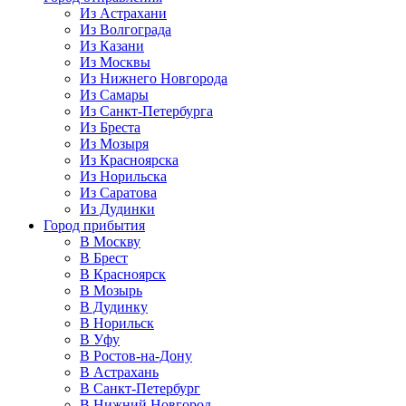
Из Астрахани
Из Волгограда
Из Казани
Из Москвы
Из Нижнего Новгорода
Из Самары
Из Санкт-Петербурга
Из Бреста
Из Мозыря
Из Красноярска
Из Норильска
Из Саратова
Из Дудинки
Город прибытия
В Москву
В Брест
В Красноярск
В Мозырь
В Дудинку
В Норильск
В Уфу
В Ростов-на-Дону
В Астрахань
В Санкт-Петербург
В Нижний Новгород