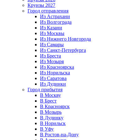
Круизы 2027
Город отправления
Из Астрахани
Из Волгограда
Из Казани
Из Москвы
Из Нижнего Новгорода
Из Самары
Из Санкт-Петербурга
Из Бреста
Из Мозыря
Из Красноярска
Из Норильска
Из Саратова
Из Дудинки
Город прибытия
В Москву
В Брест
В Красноярск
В Мозырь
В Дудинку
В Норильск
В Уфу
В Ростов-на-Дону