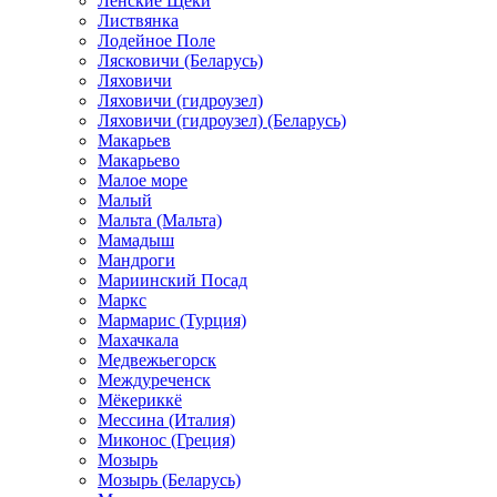
Ленские Щеки
Листвянка
Лодейное Поле
Лясковичи (Беларусь)
Ляховичи
Ляховичи (гидроузел)
Ляховичи (гидроузел) (Беларусь)
Макарьев
Макарьево
Малое море
Малый
Мальта (Мальта)
Мамадыш
Мандроги
Мариинский Посад
Маркс
Мармарис (Турция)
Махачкала
Медвежьегорск
Междуреченск
Мёкериккё
Мессина (Италия)
Миконос (Греция)
Мозырь
Мозырь (Беларусь)