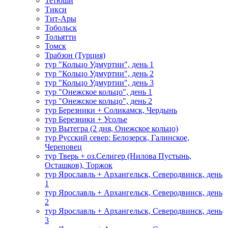
Тетюши
Тикси
Тит-Ары
Тобольск
Тольятти
Томск
Трабзон (Турция)
тур "Кольцо Удмуртии", день 1
тур "Кольцо Удмуртии", день 2
тур "Кольцо Удмуртии", день 3
тур "Онежское кольцо", день 1
тур "Онежское кольцо", день 2
тур Березники + Соликамск, Чердынь
тур Березники + Усолье
тур Вытегра (2 дня, Онежское кольцо)
тур Русский север: Белозерск, Галинское,
Череповец
тур Тверь + оз.Селигер (Нилова Пустынь,
Осташков), Торжок
тур Ярославль + Архангельск, Северодвинск, день
1
тур Ярославль + Архангельск, Северодвинск, день
2
тур Ярославль + Архангельск, Северодвинск, день
3