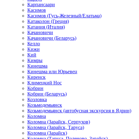
Карпансаари
Касимов
Касимов (Гусь-Железный/Елатьма)
Катаколон (Греция)
Катания (Италия)
Качановичи
Качановичи (Беларусь)
Келло
Кижи
Кий
Кимры
Кинешма
Кинешма или Юрьевец
Киренск
Климецкий Нос
Кобрин
Кобрин (Беларусь)
Козловка
Козьмодемьянск
Козьмодемьянск (автобусная экскурсия в Ядрин)
Коломна
Коломна (Зарайск, Серпухов)
Коломна (Зарайск, Таруса)
Коломна (Зарайск)
Коломна (Таруса, Поленово, Зарайск)