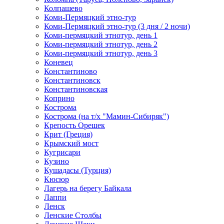
Колпашево
Коми-Пермяцкий этно-тур
Коми-Пермяцкий этно-тур (3 дня / 2 ночи)
Коми-пермяцкий этнотур, день 1
Коми-пермяцкий этнотур, день 2
Коми-пермяцкий этнотур, день 3
Коневец
Константиново
Константиновск
Константиновская
Коприно
Кострома
Кострома (на т/х "Мамин-Сибиряк")
Крепость Орешек
Крит (Греция)
Крымский мост
Кугрисари
Кузино
Кушадасы (Турция)
Кюсюр
Лагерь на берегу Байкала
Лаппи
Ленск
Ленские Столбы