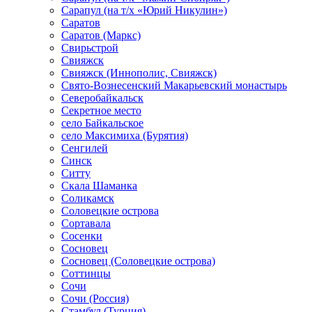
Сарапул (на т/х «Юрий Никулин»)
Саратов
Саратов (Маркс)
Свирьстрой
Свияжск
Свияжск (Иннополис, Свияжск)
Свято-Вознесенский Макарьевский монастырь
Северобайкальск
Секретное место
село Байкальское
село Максимиха (Бурятия)
Сенгилей
Синск
Ситту
Скала Шаманка
Соликамск
Соловецкие острова
Сортавала
Сосенки
Сосновец
Сосновец (Соловецкие острова)
Соттинцы
Сочи
Сочи (Россия)
Стамбул (Турция)