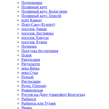
Подпорожье
Полярный круг
Полярный круг. Белое море
Полярный круг. Енисей
порт Кавказ
Порт-Саид (Египет)
поселок Давша
поселок Листвянка
поселок Хакусы
поселок Хужир
Починки
Прогулка без питания
Псков
Рантасаари
Рауталахти
река Вятка
река Сура
Речной
Ристисаари
Родос (Греция)
Романовская
Ростов-на-Дону (трансфер) Волгоград
Рыбинск
Рыбинск или Тутаев
Рязань