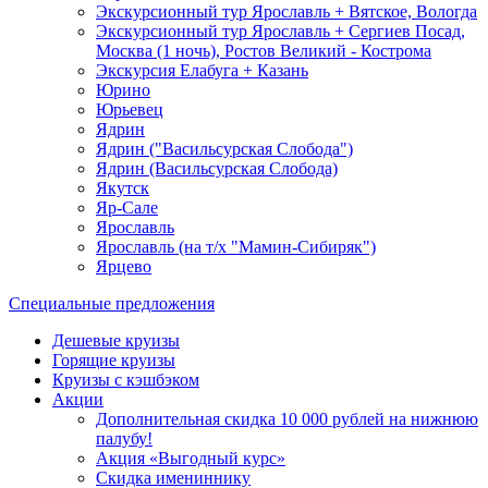
Экскурсионный тур Ярославль + Вятское, Вологда
Экскурсионный тур Ярославль + Сергиев Посад,
Москва (1 ночь), Ростов Великий - Кострома
Экскурсия Елабуга + Казань
Юрино
Юрьевец
Ядрин
Ядрин ("Васильсурская Слобода")
Ядрин (Васильсурская Слобода)
Якутск
Яр-Сале
Ярославль
Ярославль (на т/х "Мамин-Сибиряк")
Ярцево
Специальные предложения
Дешевые круизы
Горящие круизы
Круизы с кэшбэком
Акции
Дополнительная скидка 10 000 рублей на нижнюю
палубу!
Акция «Выгодный курс»
Скидка имениннику