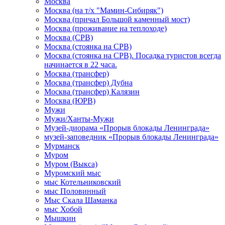
Москва
Москва (на т/х "Мамин-Сибиряк")
Москва (причал Большой каменный мост)
Москва (проживание на теплоходе)
Москва (СРВ)
Москва (стоянка на СРВ)
Москва (стоянка на СРВ). Посадка туристов всегда
начинается в 22 часа.
Москва (трансфер)
Москва (трансфер) Дубна
Москва (трансфер) Калязин
Москва (ЮРВ)
Мужи
Мужи/Ханты-Мужи
Музей-диорама «Прорыв блокады Ленинграда»
музей-заповедник «Прорыв блокады Ленинграда»
Мурманск
Муром
Муром (Выкса)
Муромский мыс
мыс Котельниковский
мыс Половинный
Мыс Скала Шаманка
мыс Хобой
Мышкин