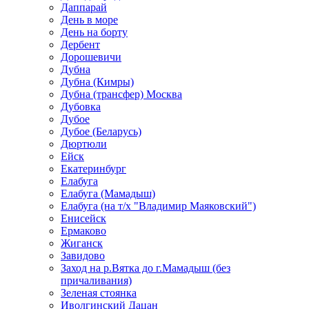
Даппарай
День в море
День на борту
Дербент
Дорошевичи
Дубна
Дубна (Кимры)
Дубна (трансфер) Москва
Дубовка
Дубое
Дубое (Беларусь)
Дюртюли
Ейск
Екатеринбург
Елабуга
Елабуга (Мамадыш)
Елабуга (на т/х "Владимир Маяковский")
Енисейск
Ермаково
Жиганск
Завидово
Заход на р.Вятка до г.Мамадыш (без
причаливания)
Зеленая стоянка
Иволгинский Дацан