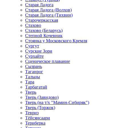
Старая Ладога
Старая Ладога (Волхов)
Старая Ладога (Тихвин)
Старочеркасская
Стахово
Стахово (Беларусь)
Степной Кочевник
Стоянка у Московского Кремля
Сургут
Сурские Зори
Сурхайте
Сценическое плавание
Сызрань
Таганрог
Тальцы
Тара
Тарбагатай
Тверь
Тверь (Завидово)
Тверь (на т/х "Мамин-Сибиряк")
Тверь (Торжок)
Тевриз
Тёйсянсаари
Териберка