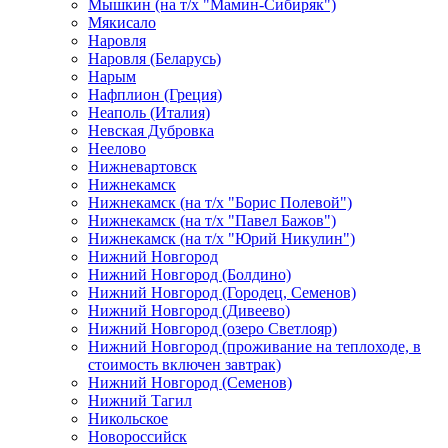
Мышкин (на т/х "Мамин-Сибиряк")
Мякисало
Наровля
Наровля (Беларусь)
Нарым
Нафплион (Греция)
Неаполь (Италия)
Невская Дубровка
Неелово
Нижневартовск
Нижнекамск
Нижнекамск (на т/х "Борис Полевой")
Нижнекамск (на т/х "Павел Бажов")
Нижнекамск (на т/х "Юрий Никулин")
Нижний Новгород
Нижний Новгород (Болдино)
Нижний Новгород (Городец, Семенов)
Нижний Новгород (Дивеево)
Нижний Новгород (озеро Светлояр)
Нижний Новгород (проживание на теплоходе, в
стоимость включен завтрак)
Нижний Новгород (Семенов)
Нижний Тагил
Никольское
Новороссийск