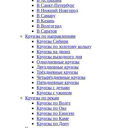
В Астрахань
В Санкт-Петербург
В Нижний Новгород
В Самару
В Казань
В Волгоград
В Саратов
Круизы по направлениям
Круизы Сибири
Круизы по золотому кольцу
Круизы на двоих
Круизы выходного дня
Однодневные круизы
Двухдневные круизы
Трёхдневные круизы
Четырёхдневные круизы
Пятидневные круизы
Круизы с детьми
Круизы с ужином
Круизы по рекам
Круизы по Волге
Круизы по Оке
Круизы по Енисею
Круизы по Каме
Круизы по Дону