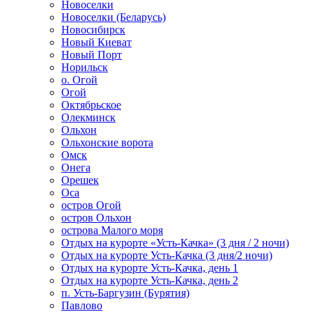
Новоселки
Новоселки (Беларусь)
Новосибирск
Новый Киеват
Новый Порт
Норильск
о. Огой
Огой
Октябрьское
Олекминск
Ольхон
Ольхонские ворота
Омск
Онега
Орешек
Оса
остров Огой
остров Ольхон
острова Малого моря
Отдых на курорте «Усть-Качка» (3 дня / 2 ночи)
Отдых на курорте Усть-Качка (3 дня/2 ночи)
Отдых на курорте Усть-Качка, день 1
Отдых на курорте Усть-Качка, день 2
п. Усть-Баргузин (Бурятия)
Павлово