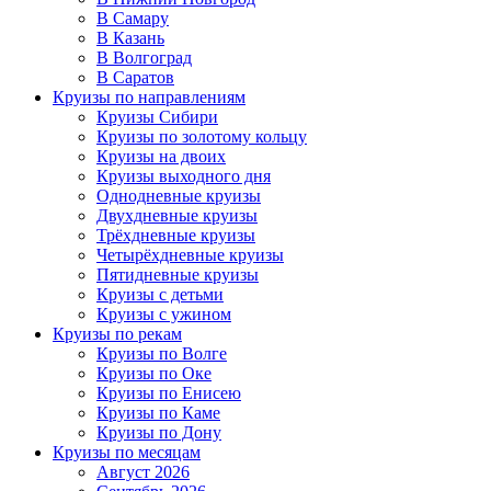
В Самару
В Казань
В Волгоград
В Саратов
Круизы по направлениям
Круизы Сибири
Круизы по золотому кольцу
Круизы на двоих
Круизы выходного дня
Однодневные круизы
Двухдневные круизы
Трёхдневные круизы
Четырёхдневные круизы
Пятидневные круизы
Круизы с детьми
Круизы с ужином
Круизы по рекам
Круизы по Волге
Круизы по Оке
Круизы по Енисею
Круизы по Каме
Круизы по Дону
Круизы по месяцам
Август 2026