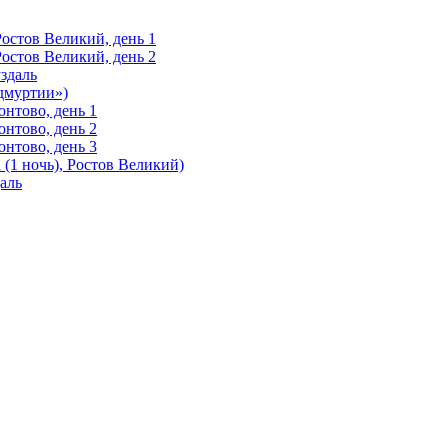
Ростов Великий, день 1
Ростов Великий, день 2
здаль
Удмуртии»)
нтово, день 1
нтово, день 2
нтово, день 3
(1 ночь), Ростов Великий)
аль