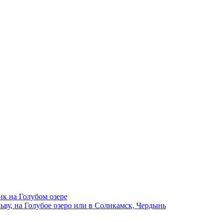
ик на Голубом озере
ву, на Голубое озеро или в Соликамск, Чердынь