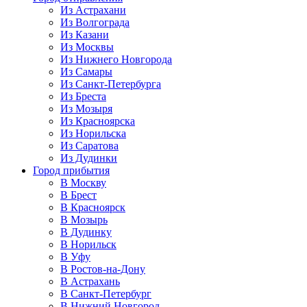
Из Астрахани
Из Волгограда
Из Казани
Из Москвы
Из Нижнего Новгорода
Из Самары
Из Санкт-Петербурга
Из Бреста
Из Мозыря
Из Красноярска
Из Норильска
Из Саратова
Из Дудинки
Город прибытия
В Москву
В Брест
В Красноярск
В Мозырь
В Дудинку
В Норильск
В Уфу
В Ростов-на-Дону
В Астрахань
В Санкт-Петербург
В Нижний Новгород