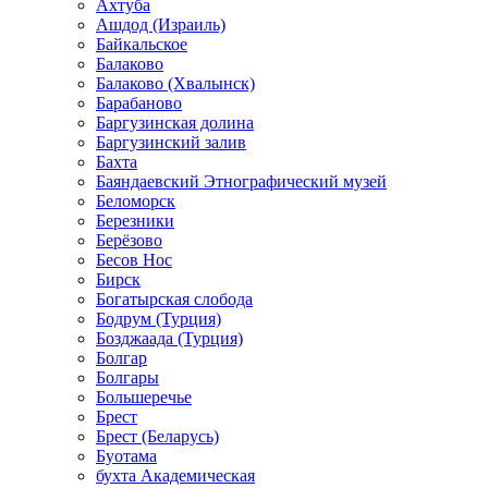
Ахтуба
Ашдод (Израиль)
Байкальское
Балаково
Балаково (Хвалынск)
Барабаново
Баргузинская долина
Баргузинский залив
Бахта
Баяндаевский Этнографический музей
Беломорск
Березники
Берёзово
Бесов Нос
Бирск
Богатырская слобода
Бодрум (Турция)
Бозджаада (Турция)
Болгар
Болгары
Большеречье
Брест
Брест (Беларусь)
Буотама
бухта Академическая