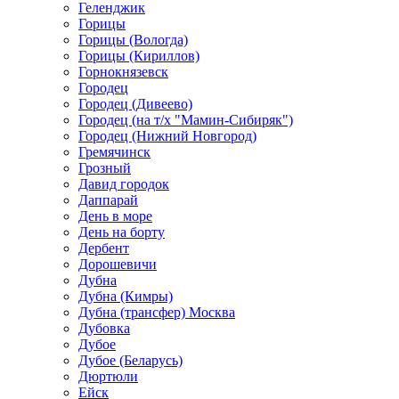
Геленджик
Горицы
Горицы (Вологда)
Горицы (Кириллов)
Горнокнязевск
Городец
Городец (Дивеево)
Городец (на т/х "Мамин-Сибиряк")
Городец (Нижний Новгород)
Гремячинск
Грозный
Давид городок
Даппарай
День в море
День на борту
Дербент
Дорошевичи
Дубна
Дубна (Кимры)
Дубна (трансфер) Москва
Дубовка
Дубое
Дубое (Беларусь)
Дюртюли
Ейск