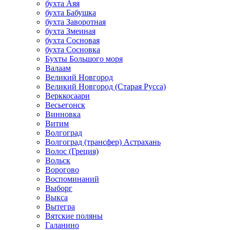
бухта Аяя
бухта Бабушка
бухта Заворотная
бухта Змеиная
бухта Сосновая
бухта Сосновка
Бухты Большого моря
Валаам
Великий Новгород
Великий Новгород (Старая Русса)
Верккосаари
Весьегонск
Винновка
Витим
Волгоград
Волгоград (трансфер) Астрахань
Волос (Греция)
Вольск
Ворогово
Воспоминаний
Выборг
Выкса
Вытегра
Вятские поляны
Галанино