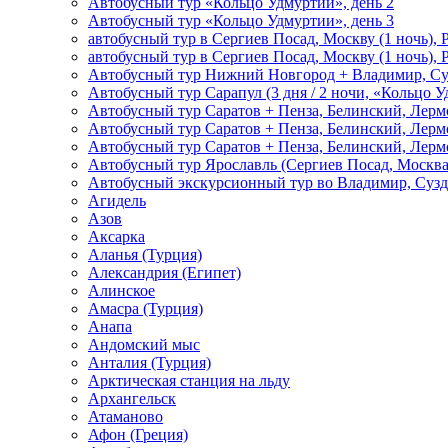
Автобусный тур «Кольцо Удмуртии», день 2
Автобусный тур «Кольцо Удмуртии», день 3
автобусный тур в Сергиев Посад, Москву (1 ночь), 
автобусный тур в Сергиев Посад, Москву (1 ночь), 
Автобусный тур Нижний Новгород + Владимир, Су
Автобусный тур Сарапул (3 дня / 2 ночи, «Кольцо 
Автобусный тур Саратов + Пенза, Белинский, Лермо
Автобусный тур Саратов + Пенза, Белинский, Лермо
Автобусный тур Саратов + Пенза, Белинский, Лермо
Автобусный тур Ярославль (Сергиев Посад, Москва 
Автобусный экскурсионный тур во Владимир, Сузд
Агидель
Азов
Аксарка
Аланья (Турция)
Александрия (Египет)
Алинское
Амасра (Турция)
Анапа
Андомский мыс
Анталия (Турция)
Арктическая станция на льду
Архангельск
Атаманово
Афон (Греция)