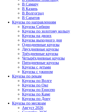
В Самару
В Казань
В Волгоград
В Саратов
Круизы по направлениям
Круизы Сибири
Круизы по золотому кольцу
Круизы на двоих
Круизы выходного дня
Однодневные круизы
Двухдневные круизы
Трёхдневные круизы
Четырёхдневные круизы
Пятидневные круизы
Круизы с детьми
Круизы с ужином
Круизы по рекам
Круизы по Волге
Круизы по Оке
Круизы по Енисею
Круизы по Каме
Круизы по Дону
Круизы по месяцам
Август 2026