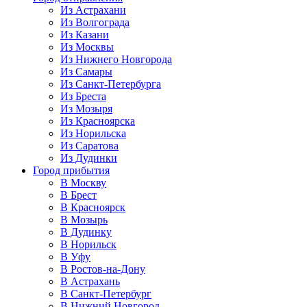
Из Астрахани
Из Волгограда
Из Казани
Из Москвы
Из Нижнего Новгорода
Из Самары
Из Санкт-Петербурга
Из Бреста
Из Мозыря
Из Красноярска
Из Норильска
Из Саратова
Из Дудинки
Город прибытия
В Москву
В Брест
В Красноярск
В Мозырь
В Дудинку
В Норильск
В Уфу
В Ростов-на-Дону
В Астрахань
В Санкт-Петербург
В Нижний Новгород