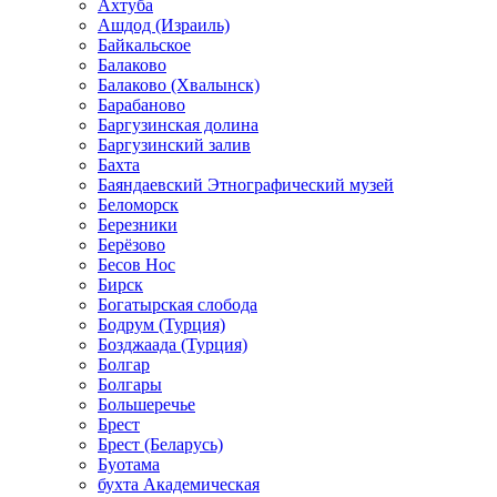
Ахтуба
Ашдод (Израиль)
Байкальское
Балаково
Балаково (Хвалынск)
Барабаново
Баргузинская долина
Баргузинский залив
Бахта
Баяндаевский Этнографический музей
Беломорск
Березники
Берёзово
Бесов Нос
Бирск
Богатырская слобода
Бодрум (Турция)
Бозджаада (Турция)
Болгар
Болгары
Большеречье
Брест
Брест (Беларусь)
Буотама
бухта Академическая