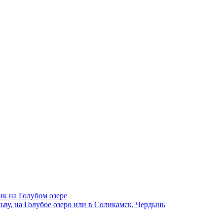
ик на Голубом озере
ву, на Голубое озеро или в Соликамск, Чердынь