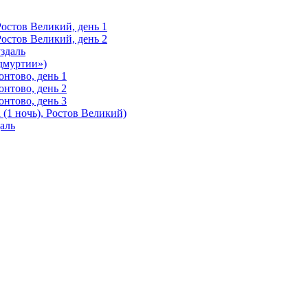
Ростов Великий, день 1
Ростов Великий, день 2
здаль
Удмуртии»)
нтово, день 1
нтово, день 2
нтово, день 3
(1 ночь), Ростов Великий)
аль