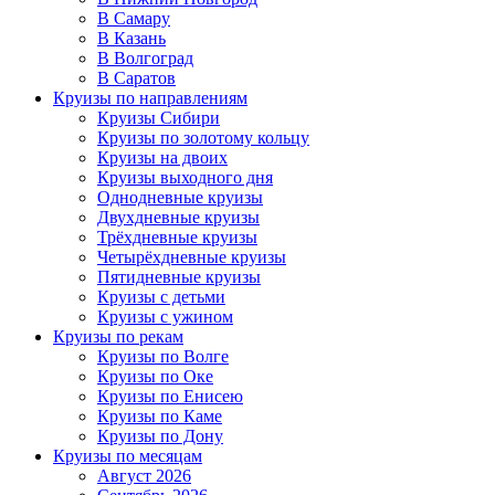
В Самару
В Казань
В Волгоград
В Саратов
Круизы по направлениям
Круизы Сибири
Круизы по золотому кольцу
Круизы на двоих
Круизы выходного дня
Однодневные круизы
Двухдневные круизы
Трёхдневные круизы
Четырёхдневные круизы
Пятидневные круизы
Круизы с детьми
Круизы с ужином
Круизы по рекам
Круизы по Волге
Круизы по Оке
Круизы по Енисею
Круизы по Каме
Круизы по Дону
Круизы по месяцам
Август 2026