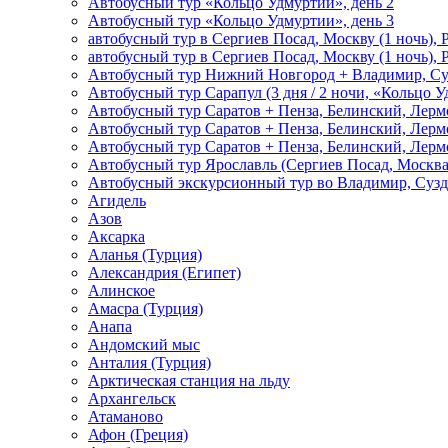
Автобусный тур «Кольцо Удмуртии», день 2
Автобусный тур «Кольцо Удмуртии», день 3
автобусный тур в Сергиев Посад, Москву (1 ночь), 
автобусный тур в Сергиев Посад, Москву (1 ночь), 
Автобусный тур Нижний Новгород + Владимир, Су
Автобусный тур Сарапул (3 дня / 2 ночи, «Кольцо 
Автобусный тур Саратов + Пенза, Белинский, Лермо
Автобусный тур Саратов + Пенза, Белинский, Лермо
Автобусный тур Саратов + Пенза, Белинский, Лермо
Автобусный тур Ярославль (Сергиев Посад, Москва 
Автобусный экскурсионный тур во Владимир, Сузд
Агидель
Азов
Аксарка
Аланья (Турция)
Александрия (Египет)
Алинское
Амасра (Турция)
Анапа
Андомский мыс
Анталия (Турция)
Арктическая станция на льду
Архангельск
Атаманово
Афон (Греция)