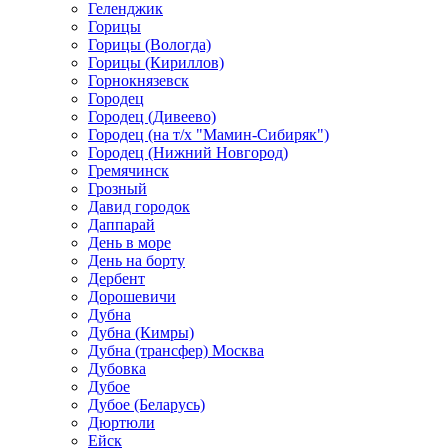
Геленджик
Горицы
Горицы (Вологда)
Горицы (Кириллов)
Горнокнязевск
Городец
Городец (Дивеево)
Городец (на т/х "Мамин-Сибиряк")
Городец (Нижний Новгород)
Гремячинск
Грозный
Давид городок
Даппарай
День в море
День на борту
Дербент
Дорошевичи
Дубна
Дубна (Кимры)
Дубна (трансфер) Москва
Дубовка
Дубое
Дубое (Беларусь)
Дюртюли
Ейск