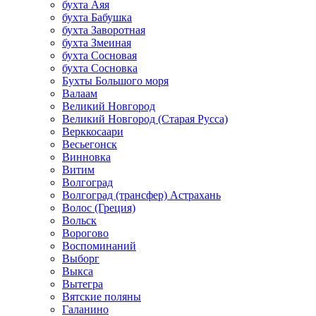
бухта Аяя
бухта Бабушка
бухта Заворотная
бухта Змеиная
бухта Сосновая
бухта Сосновка
Бухты Большого моря
Валаам
Великий Новгород
Великий Новгород (Старая Русса)
Верккосаари
Весьегонск
Винновка
Витим
Волгоград
Волгоград (трансфер) Астрахань
Волос (Греция)
Вольск
Ворогово
Воспоминаний
Выборг
Выкса
Вытегра
Вятские поляны
Галанино