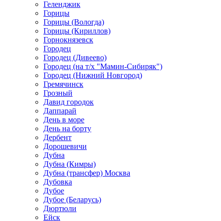
Геленджик
Горицы
Горицы (Вологда)
Горицы (Кириллов)
Горнокнязевск
Городец
Городец (Дивеево)
Городец (на т/х "Мамин-Сибиряк")
Городец (Нижний Новгород)
Гремячинск
Грозный
Давид городок
Даппарай
День в море
День на борту
Дербент
Дорошевичи
Дубна
Дубна (Кимры)
Дубна (трансфер) Москва
Дубовка
Дубое
Дубое (Беларусь)
Дюртюли
Ейск