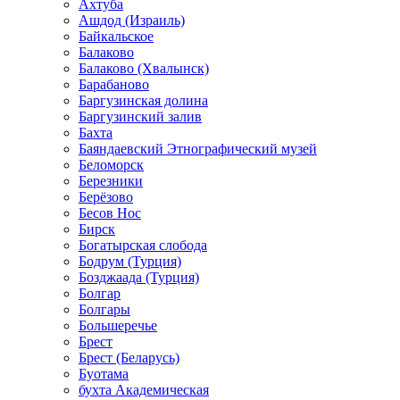
Ахтуба
Ашдод (Израиль)
Байкальское
Балаково
Балаково (Хвалынск)
Барабаново
Баргузинская долина
Баргузинский залив
Бахта
Баяндаевский Этнографический музей
Беломорск
Березники
Берёзово
Бесов Нос
Бирск
Богатырская слобода
Бодрум (Турция)
Бозджаада (Турция)
Болгар
Болгары
Большеречье
Брест
Брест (Беларусь)
Буотама
бухта Академическая