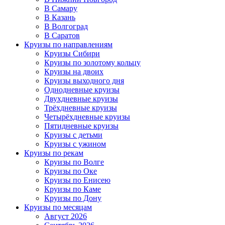
В Самару
В Казань
В Волгоград
В Саратов
Круизы по направлениям
Круизы Сибири
Круизы по золотому кольцу
Круизы на двоих
Круизы выходного дня
Однодневные круизы
Двухдневные круизы
Трёхдневные круизы
Четырёхдневные круизы
Пятидневные круизы
Круизы с детьми
Круизы с ужином
Круизы по рекам
Круизы по Волге
Круизы по Оке
Круизы по Енисею
Круизы по Каме
Круизы по Дону
Круизы по месяцам
Август 2026