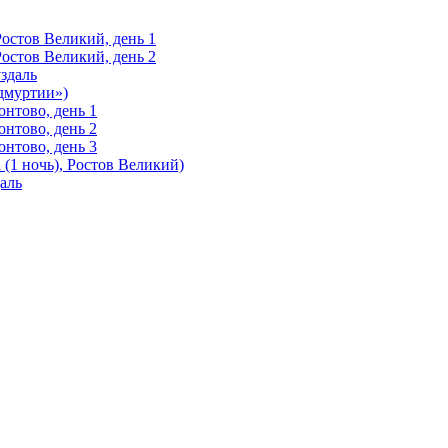
Ростов Великий, день 1
Ростов Великий, день 2
здаль
Удмуртии»)
нтово, день 1
нтово, день 2
нтово, день 3
(1 ночь), Ростов Великий)
аль