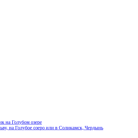
ик на Голубом озере
ву, на Голубое озеро или в Соликамск, Чердынь