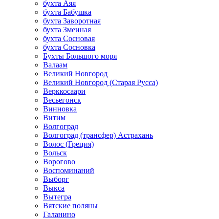
бухта Аяя
бухта Бабушка
бухта Заворотная
бухта Змеиная
бухта Сосновая
бухта Сосновка
Бухты Большого моря
Валаам
Великий Новгород
Великий Новгород (Старая Русса)
Верккосаари
Весьегонск
Винновка
Витим
Волгоград
Волгоград (трансфер) Астрахань
Волос (Греция)
Вольск
Ворогово
Воспоминаний
Выборг
Выкса
Вытегра
Вятские поляны
Галанино