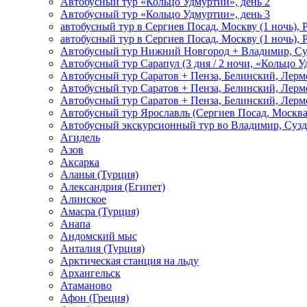
Автобусный тур «Кольцо Удмуртии», день 2
Автобусный тур «Кольцо Удмуртии», день 3
автобусный тур в Сергиев Посад, Москву (1 ночь), 
автобусный тур в Сергиев Посад, Москву (1 ночь), 
Автобусный тур Нижний Новгород + Владимир, Су
Автобусный тур Сарапул (3 дня / 2 ночи, «Кольцо 
Автобусный тур Саратов + Пенза, Белинский, Лермо
Автобусный тур Саратов + Пенза, Белинский, Лермо
Автобусный тур Саратов + Пенза, Белинский, Лермо
Автобусный тур Ярославль (Сергиев Посад, Москва 
Автобусный экскурсионный тур во Владимир, Сузд
Агидель
Азов
Аксарка
Аланья (Турция)
Александрия (Египет)
Алинское
Амасра (Турция)
Анапа
Андомский мыс
Анталия (Турция)
Арктическая станция на льду
Архангельск
Атаманово
Афон (Греция)