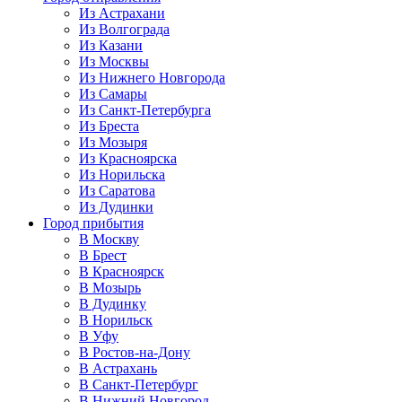
Из Астрахани
Из Волгограда
Из Казани
Из Москвы
Из Нижнего Новгорода
Из Самары
Из Санкт-Петербурга
Из Бреста
Из Мозыря
Из Красноярска
Из Норильска
Из Саратова
Из Дудинки
Город прибытия
В Москву
В Брест
В Красноярск
В Мозырь
В Дудинку
В Норильск
В Уфу
В Ростов-на-Дону
В Астрахань
В Санкт-Петербург
В Нижний Новгород