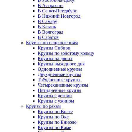
В Ростов-на-Дону
В Астрахань
В Санкт-Петербург
В Нижний Новгород
В Самару
В Казань
В Волгоград
В Саратов
Круизы по направлениям
Круизы Сибири
Круизы по золотому кольцу
Круизы на двоих
Круизы выходного дня
Однодневные круизы
Двухдневные круизы
Трёхдневные круизы
Четырёхдневные круизы
Пятидневные круизы
Круизы с детьми
Круизы с ужином
Круизы по рекам
Круизы по Волге
Круизы по Оке
Круизы по Енисею
Круизы по Каме