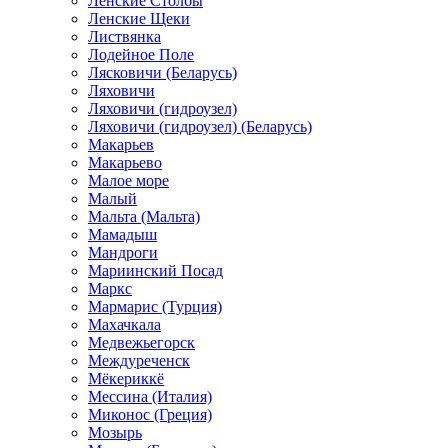
Ленские Столбы
Ленские Щеки
Листвянка
Лодейное Поле
Лясковичи (Беларусь)
Ляховичи
Ляховичи (гидроузел)
Ляховичи (гидроузел) (Беларусь)
Макарьев
Макарьево
Малое море
Малый
Мальта (Мальта)
Мамадыш
Мандроги
Мариинский Посад
Маркс
Мармарис (Турция)
Махачкала
Медвежьегорск
Междуреченск
Мёкериккё
Мессина (Италия)
Миконос (Греция)
Мозырь