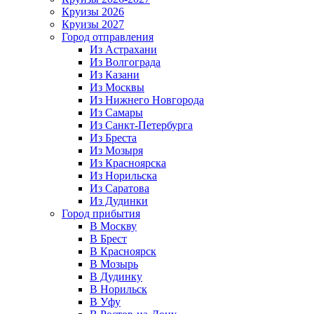
Круизы 2026
Круизы 2027
Город отправления
Из Астрахани
Из Волгограда
Из Казани
Из Москвы
Из Нижнего Новгорода
Из Самары
Из Санкт-Петербурга
Из Бреста
Из Мозыря
Из Красноярска
Из Норильска
Из Саратова
Из Дудинки
Город прибытия
В Москву
В Брест
В Красноярск
В Мозырь
В Дудинку
В Норильск
В Уфу