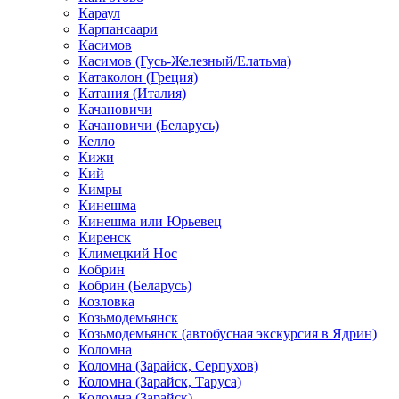
Караул
Карпансаари
Касимов
Касимов (Гусь-Железный/Елатьма)
Катаколон (Греция)
Катания (Италия)
Качановичи
Качановичи (Беларусь)
Келло
Кижи
Кий
Кимры
Кинешма
Кинешма или Юрьевец
Киренск
Климецкий Нос
Кобрин
Кобрин (Беларусь)
Козловка
Козьмодемьянск
Козьмодемьянск (автобусная экскурсия в Ядрин)
Коломна
Коломна (Зарайск, Серпухов)
Коломна (Зарайск, Таруса)
Коломна (Зарайск)