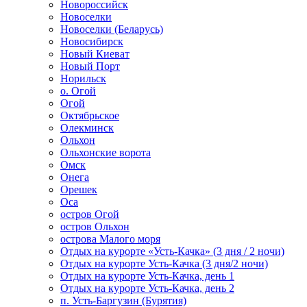
Новороссийск
Новоселки
Новоселки (Беларусь)
Новосибирск
Новый Киеват
Новый Порт
Норильск
о. Огой
Огой
Октябрьское
Олекминск
Ольхон
Ольхонские ворота
Омск
Онега
Орешек
Оса
остров Огой
остров Ольхон
острова Малого моря
Отдых на курорте «Усть-Качка» (3 дня / 2 ночи)
Отдых на курорте Усть-Качка (3 дня/2 ночи)
Отдых на курорте Усть-Качка, день 1
Отдых на курорте Усть-Качка, день 2
п. Усть-Баргузин (Бурятия)