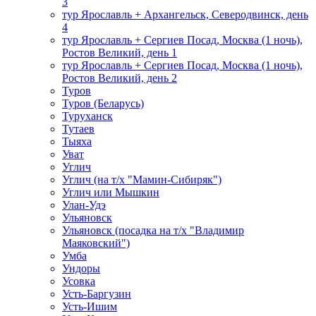
3
тур Ярославль + Архангельск, Северодвинск, день
4
тур Ярославль + Сергиев Посад, Москва (1 ночь),
Ростов Великий, день 1
тур Ярославль + Сергиев Посад, Москва (1 ночь),
Ростов Великий, день 2
Туров
Туров (Беларусь)
Туруханск
Тутаев
Тыяха
Уват
Углич
Углич (на т/х "Мамин-Сибиряк")
Углич или Мышкин
Улан-Удэ
Ульяновск
Ульяновск (посадка на т/х "Владимир
Маяковский")
Умба
Ундоры
Усовка
Усть-Баргузин
Усть-Ишим