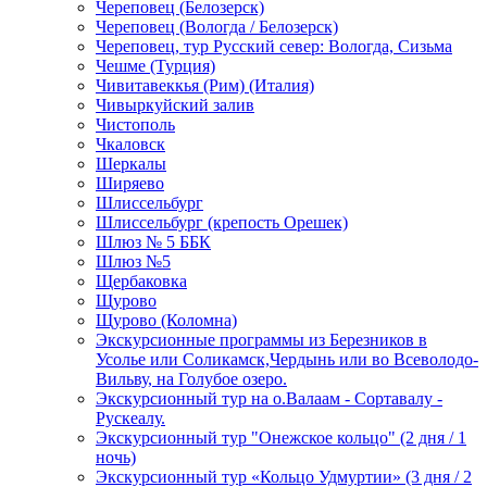
Череповец (Белозерск)
Череповец (Вологда / Белозерск)
Череповец, тур Русский север: Вологда, Сизьма
Чешме (Турция)
Чивитавеккья (Рим) (Италия)
Чивыркуйский залив
Чистополь
Чкаловск
Шеркалы
Ширяево
Шлиссельбург
Шлиссельбург (крепость Орешек)
Шлюз № 5 ББК
Шлюз №5
Щербаковка
Щурово
Щурово (Коломна)
Экскурсионные программы из Березников в
Усолье или Соликамск,Чердынь или во Всеволодо-
Вильву, на Голубое озеро.
Экскурсионный тур на о.Валаам - Сортавалу -
Рускеалу.
Экскурсионный тур "Онежское кольцо" (2 дня / 1
ночь)
Экскурсионный тур «Кольцо Удмуртии» (3 дня / 2