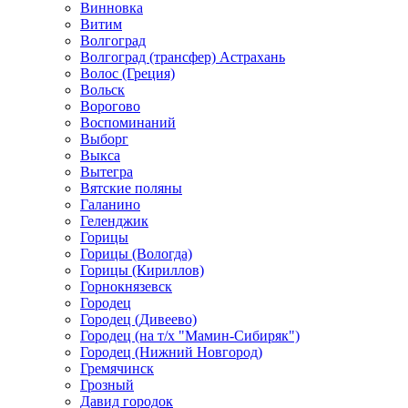
Винновка
Витим
Волгоград
Волгоград (трансфер) Астрахань
Волос (Греция)
Вольск
Ворогово
Воспоминаний
Выборг
Выкса
Вытегра
Вятские поляны
Галанино
Геленджик
Горицы
Горицы (Вологда)
Горицы (Кириллов)
Горнокнязевск
Городец
Городец (Дивеево)
Городец (на т/х "Мамин-Сибиряк")
Городец (Нижний Новгород)
Гремячинск
Грозный
Давид городок