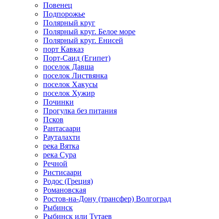
Повенец
Подпорожье
Полярный круг
Полярный круг. Белое море
Полярный круг. Енисей
порт Кавказ
Порт-Саид (Египет)
поселок Давша
поселок Листвянка
поселок Хакусы
поселок Хужир
Починки
Прогулка без питания
Псков
Рантасаари
Рауталахти
река Вятка
река Сура
Речной
Ристисаари
Родос (Греция)
Романовская
Ростов-на-Дону (трансфер) Волгоград
Рыбинск
Рыбинск или Тутаев