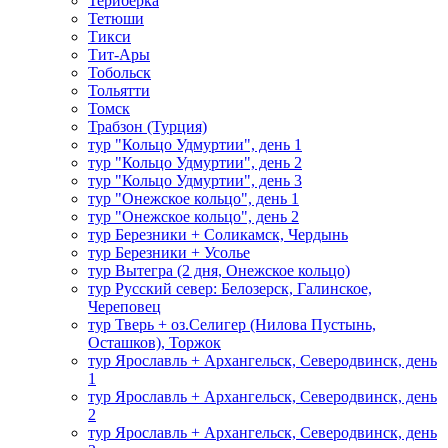
Териберка
Тетюши
Тикси
Тит-Ары
Тобольск
Тольятти
Томск
Трабзон (Турция)
тур "Кольцо Удмуртии", день 1
тур "Кольцо Удмуртии", день 2
тур "Кольцо Удмуртии", день 3
тур "Онежское кольцо", день 1
тур "Онежское кольцо", день 2
тур Березники + Соликамск, Чердынь
тур Березники + Усолье
тур Вытегра (2 дня, Онежское кольцо)
тур Русский север: Белозерск, Галинское,
Череповец
тур Тверь + оз.Селигер (Нилова Пустынь,
Осташков), Торжок
тур Ярославль + Архангельск, Северодвинск, день
1
тур Ярославль + Архангельск, Северодвинск, день
2
тур Ярославль + Архангельск, Северодвинск, день