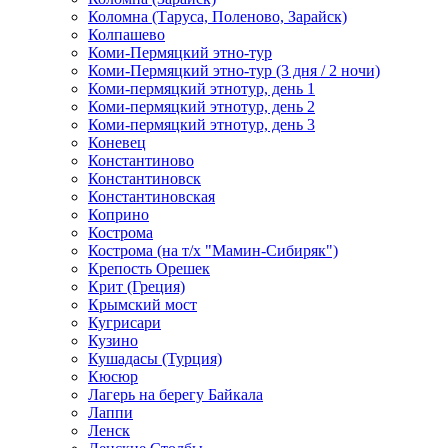
Коломна (Таруса, Поленово, Зарайск)
Колпашево
Коми-Пермяцкий этно-тур
Коми-Пермяцкий этно-тур (3 дня / 2 ночи)
Коми-пермяцкий этнотур, день 1
Коми-пермяцкий этнотур, день 2
Коми-пермяцкий этнотур, день 3
Коневец
Константиново
Константиновск
Константиновская
Коприно
Кострома
Кострома (на т/х "Мамин-Сибиряк")
Крепость Орешек
Крит (Греция)
Крымский мост
Кугрисари
Кузино
Кушадасы (Турция)
Кюсюр
Лагерь на берегу Байкала
Лаппи
Ленск