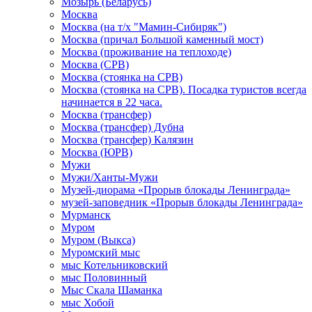
Мозырь (Беларусь)
Москва
Москва (на т/х "Мамин-Сибиряк")
Москва (причал Большой каменный мост)
Москва (проживание на теплоходе)
Москва (СРВ)
Москва (стоянка на СРВ)
Москва (стоянка на СРВ). Посадка туристов всегда
начинается в 22 часа.
Москва (трансфер)
Москва (трансфер) Дубна
Москва (трансфер) Калязин
Москва (ЮРВ)
Мужи
Мужи/Ханты-Мужи
Музей-диорама «Прорыв блокады Ленинграда»
музей-заповедник «Прорыв блокады Ленинграда»
Мурманск
Муром
Муром (Выкса)
Муромский мыс
мыс Котельниковский
мыс Половинный
Мыс Скала Шаманка
мыс Хобой