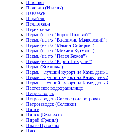
Павлово
Палермо (Италия)
Панаевск
Парабель
Пеллотсари
Переволоки
Пермь (на т/х "Борис Полевой")
Пермь (на т/х "Владимир Маяковский")
Пермь (на т/х "Мамин-Сибиряк")
Пермь (на т/х "Михаил Кутузов")
Пермь (на т/х "Павел Бажов")
Пермь (на т/х "Юрий Никулин")
Пермь (Хохловка)
Пермь + лучший курорт на Каме, день 1
Пермь + лучший курорт на Каме, день 2
Пермь + лучший курорт на Каме, день 3
Пестовское водохранилище
Петрозаводск
Петрозаводск (Соловецкие острова)
Петрозаводск (Соловки)
Пинск
Пинск (Беларусь)
Пирей (Греция)
Плато Путорана
Плес