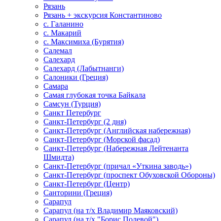
Рязань
Рязань + экскурсия Константиново
с. Галанино
с. Макарий
с. Максимиха (Бурятия)
Салемал
Салехард
Салехард (Лабытнанги)
Салоники (Греция)
Самара
Самая глубокая точка Байкала
Самсун (Турция)
Санкт Петербург
Санкт-Петербург (2 дня)
Санкт-Петербург (Английская набережная)
Санкт-Петербург (Морской фасад)
Санкт-Петербург (Набережная Лейтенанта
Шмидта)
Санкт-Петербург (причал «Уткина заводь»)
Санкт-Петербург (проспект Обуховской Обороны)
Санкт-Петербург (Центр)
Санторини (Греция)
Сарапул
Сарапул (на т/х Владимир Маяковский)
Сарапул (на т/х "Борис Полевой")