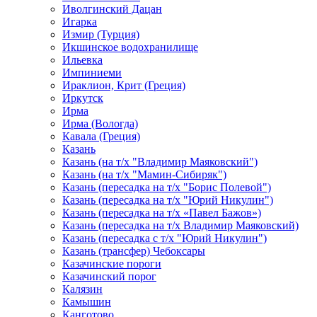
Иволгинский Дацан
Игарка
Измир (Турция)
Икшинское водохранилище
Ильевка
Импиниеми
Ираклион, Крит (Греция)
Иркутск
Ирма
Ирма (Вологда)
Кавала (Греция)
Казань
Казань (на т/х "Владимир Маяковский")
Казань (на т/х "Мамин-Сибиряк")
Казань (пересадка на т/х "Борис Полевой")
Казань (пересадка на т/х "Юрий Никулин")
Казань (пересадка на т/х «Павел Бажов»)
Казань (пересадка на т/х Владимир Маяковский)
Казань (пересадка с т/х "Юрий Никулин")
Казань (трансфер) Чебоксары
Казачинские пороги
Казачинский порог
Калязин
Камышин
Канготово