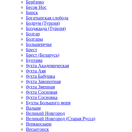
Берёзово
Бесов Нос
Бирск
Богатырская слобода
Бодрум (Турция)
Бозджаада (Турция)
Болгар
Болгары
Большеречье
Брест
Брест (Беларусь)
Буотама
бухта Академическая
бухта Аяя
бухта Бабушка
бухта Заворотная
бухта Змеиная
бухта Сосновая
бухта Сосновка
Бухты Большого моря
Валаам
Великий Новгород
Великий Новгород (Старая Русса)
Верккосаари
Весьегонск