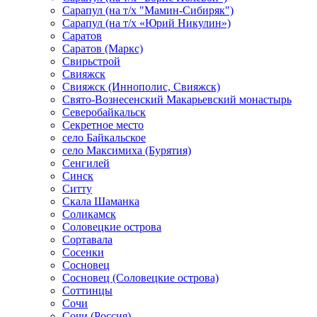
Сарапул (на т/х "Мамин-Сибиряк")
Сарапул (на т/х «Юрий Никулин»)
Саратов
Саратов (Маркс)
Свирьстрой
Свияжск
Свияжск (Иннополис, Свияжск)
Свято-Вознесенский Макарьевский монастырь
Северобайкальск
Секретное место
село Байкальское
село Максимиха (Бурятия)
Сенгилей
Синск
Ситту
Скала Шаманка
Соликамск
Соловецкие острова
Сортавала
Сосенки
Сосновец
Сосновец (Соловецкие острова)
Соттинцы
Сочи
Сочи (Россия)