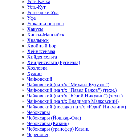
Усть-Качка
Усть-Кут
Устье реки Ура
Уфа
Ушканьи острова
Хакусы
Ханты-Мансийск
Хвалынск
Хвойный Бор
Хейнясенмаа
Хийденсельга
Хийденсельга (Рускеала)
Хохловка
Хужир
Чайковский
Чайковский (на т/х "Михаил Кутузов")
Чайковский (на т/х "Павел Бажов") (техн.)
Чайковский (на т/х "Юрий Никулин") (техн.)
Чайковский (на т/х Владимир Маяковский)
Чайковский (посадка на т/х «Юрий Никулин»)
Чебоксары
Чебоксары (Йошкар-Ола)
Чебоксары (Казань)
Чебоксары (трансфер) Казань
Череповец