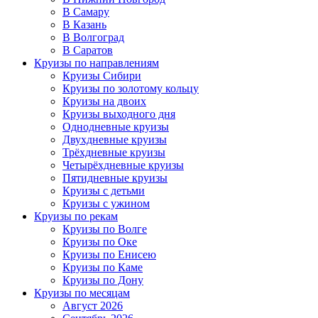
В Самару
В Казань
В Волгоград
В Саратов
Круизы по направлениям
Круизы Сибири
Круизы по золотому кольцу
Круизы на двоих
Круизы выходного дня
Однодневные круизы
Двухдневные круизы
Трёхдневные круизы
Четырёхдневные круизы
Пятидневные круизы
Круизы с детьми
Круизы с ужином
Круизы по рекам
Круизы по Волге
Круизы по Оке
Круизы по Енисею
Круизы по Каме
Круизы по Дону
Круизы по месяцам
Август 2026