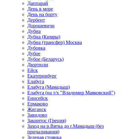
Даппарай
День в море
День на борту
Дербент
Дорошевичи
Дубна
Дубна (Кимры)
Дубна (трансфер) Москва
Дубовка
Дубое
Дубое (Беларусь)
Дюртюли
Ейск
Екатеринбург
Елабуга
Елабуга (Мамадыш)
Елабуга (на т/х "Владимир Маяковский")
Енисейск
Ермаково
Жиганск
Завидово
Закинтос (Греция)
Заход на р.Вятка до г.Мамадыш (без
причаливания)
Зеленая стоянка