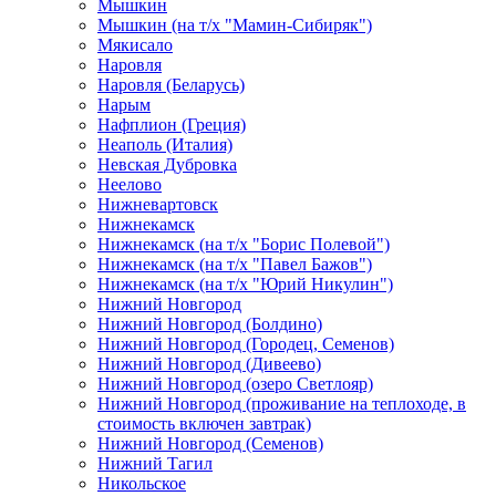
Мышкин
Мышкин (на т/х "Мамин-Сибиряк")
Мякисало
Наровля
Наровля (Беларусь)
Нарым
Нафплион (Греция)
Неаполь (Италия)
Невская Дубровка
Неелово
Нижневартовск
Нижнекамск
Нижнекамск (на т/х "Борис Полевой")
Нижнекамск (на т/х "Павел Бажов")
Нижнекамск (на т/х "Юрий Никулин")
Нижний Новгород
Нижний Новгород (Болдино)
Нижний Новгород (Городец, Семенов)
Нижний Новгород (Дивеево)
Нижний Новгород (озеро Светлояр)
Нижний Новгород (проживание на теплоходе, в
стоимость включен завтрак)
Нижний Новгород (Семенов)
Нижний Тагил
Никольское