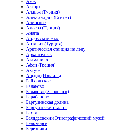
Азов
Аксарка
Аланья (Турция)
Александрия (Египет)
Алинское
Амасра (Турция)
Анапа
Андомский мыс
Анталия (Турция)
Арктическая станция на льду
Архангельск
Атаманово
Афон (Греция)
Ахтуба
Ашдод (Израиль)
Байкальское
Балаково
Балаково (Хвалынск)
Барабаново
Баргузинская долина
Баргузинский залив
Бахта
Баяндаевский Этнографический музей
Беломорск
Березники