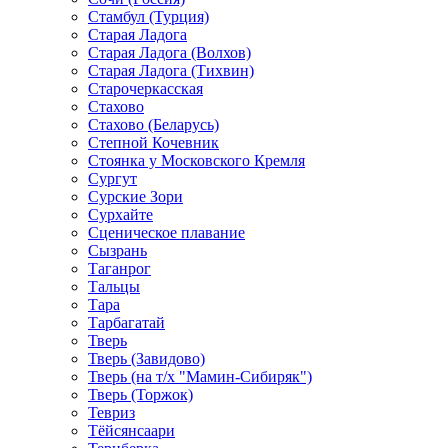
Стамбул (Турция)
Старая Ладога
Старая Ладога (Волхов)
Старая Ладога (Тихвин)
Старочеркасская
Стахово
Стахово (Беларусь)
Степной Кочевник
Стоянка у Московского Кремля
Сургут
Сурские Зори
Сурхайте
Сценическое плавание
Сызрань
Таганрог
Тальцы
Тара
Тарбагатай
Тверь
Тверь (Завидово)
Тверь (на т/х "Мамин-Сибиряк")
Тверь (Торжок)
Тевриз
Тёйсянсаари