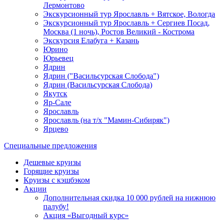
Лермонтово
Экскурсионный тур Ярославль + Вятское, Вологда
Экскурсионный тур Ярославль + Сергиев Посад,
Москва (1 ночь), Ростов Великий - Кострома
Экскурсия Елабуга + Казань
Юрино
Юрьевец
Ядрин
Ядрин ("Васильсурская Слобода")
Ядрин (Васильсурская Слобода)
Якутск
Яр-Сале
Ярославль
Ярославль (на т/х "Мамин-Сибиряк")
Ярцево
Специальные предложения
Дешевые круизы
Горящие круизы
Круизы с кэшбэком
Акции
Дополнительная скидка 10 000 рублей на нижнюю
палубу!
Акция «Выгодный курс»