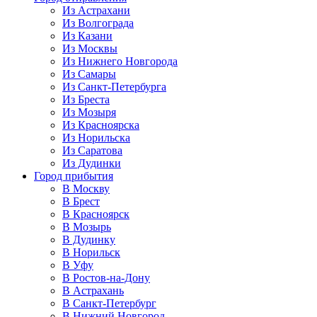
Из Астрахани
Из Волгограда
Из Казани
Из Москвы
Из Нижнего Новгорода
Из Самары
Из Санкт-Петербурга
Из Бреста
Из Мозыря
Из Красноярска
Из Норильска
Из Саратова
Из Дудинки
Город прибытия
В Москву
В Брест
В Красноярск
В Мозырь
В Дудинку
В Норильск
В Уфу
В Ростов-на-Дону
В Астрахань
В Санкт-Петербург
В Нижний Новгород